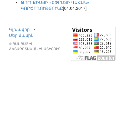
ԹՈՒՐՔԻԱՅԻ «ԵՓՐԱՏԻ ՎԱՀԱՆ»
ԳՈՐԾՈՂՈՒԹՅՈՒՆԸ
[04.04.2017]
Գլխավոր
⋅
Մեր մասին
© ՑԱՆՑԱՅԻՆ
ՀԵՏԱԶՈՏԱԿԱՆ ԻՆՍՏԻՏՈՒՏ