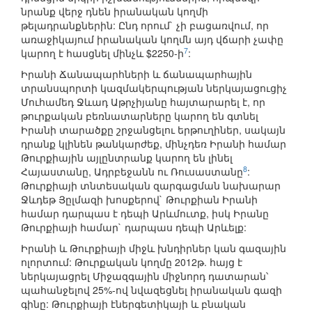
նրանք վերջ դնեն իրանական կողմի
թելադրանքներին: Ընդ որում` չի բացառվում, որ
առաջիկայում իրանական կողմն այդ վճարի չափը
7
կարող է հասցնել մինչև $2250-ի
:
Իրանի Ճանապարհների և ճանապարհային
տրանսպորտի կազմակերպության ներկայացուցիչ
Մուհամեդ Ջևադ Աթրչիյանը հայտարարել է, որ
թուրքական բեռնատարները կարող են գտնել
Իրանի տարածքը շրջանցելու երթուղիներ, սակայն
դրանք կլինեն թանկարժեք, մինչդեռ Իրանի համար
Թուրքիային այլընտրանք կարող են լինել
8
Հայաստանը, Ադրբեջանն ու Ռուսաստանը
:
Թուրքիայի տնտեսական զարգացման նախարար
Ջևդեթ Յըլմազի խոսքերով` Թուրքիան Իրանի
համար դարպաս է դեպի Արևմուտք, իսկ Իրանը
Թուրքիայի համար` դարպաս դեպի Արևելք:
Իրանի և Թուրքիայի միջև խնդիրներ կան գազային
ոլորտում: Թուրքական կողմը 2012թ. հայց է
ներկայացրել Միջազգային միջնորդ դատարան՝
պահանջելով 25%-ով նվազեցնել իրանական գազի
գինը: Թուրքիայի էներգետիկայի և բնական