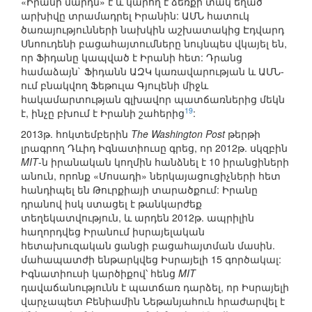
«Իրանի մարդն» է և կարող է ձեռքի տակ եղած
արխիվը տրամադրել Իրանին: ԱՄՆ հատուկ
ծառայությունների նախկին աշխատակից Էդվարդ
Սնոուդենի բացահայտումները նույնպես վկայել են,
որ Ֆիդանը կապված է Իրանի հետ: Դրանց
համաձայն` Ֆիդանն ԱԶԿ կառավարության և ԱՄՆ-
ում բնակվող Ֆեթուլա Գյուլենի միջև
հակամարտության գլխավոր պատճառներից մեկն
19
է, ինչը բխում է Իրանի շահերից
:
2013թ. հոկտեմբերին
The Washington Post
թերթի
լրագրող Դևիդ Իգնատիուսը գրեց, որ 2012թ. սկզբին
MIT
-ն իրանական կողմին հանձնել է 10 իրանցիների
անուն, որոնք «Մոսադի» ներկայացուցիչների հետ
հանդիպել են Թուրքիայի տարածքում: Իրանը
դրանով իսկ ստացել է թանկարժեք
տեղեկատվություն, և արդեն 2012թ. ապրիլին
հաղորդվեց Իրանում իսրայելական
հետախուզական ցանցի բացահայտման մասին.
մահապատժի ենթարկվեց Իսրայելի 15 գործակալ:
Իգնատիուսի կարծիքով՝ հենց
MIT
դավաճանությունն է պատճառ դարձել, որ Իսրայելի
վարչապետ Բենիամին Նեթանյահուն հրաժարվել է