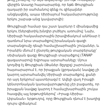
վերջին Ասադը հայտարարեց, որ եթե Թուրքիան
դադարի իր սահմանով զենք ու զինյալներ
անցկացնել, ապա Սիրիայում հակամարտությունը
երկու շաբաթ անց կավարտվի):
Թուրքիայի համար դա շատ կարևոր է միանգամից
երկու էներգետիկ խնդիր լուծելու առումով: Նախ,
Սիրիայի հակամարտային իրավիճակում անհնար է
դառնում նրա տարածքով իրանական գազի
տարանցումը դեպի համաշխարհային շուկաներ, և
Իրանին մնում է ընտրել թուրքական տարբերակը՝
սեփական գազը Թուրքիայի տարածքով (TANAP
գազատարով) Եվրոպա արտահանելը: Մյուս
կողմից էլ Թուրքիան (Թաներ Յըլդըզ) շարունակ
հայտարարում է, որ իրաքյան (քրդական) նավթը չի
կարող արտահանվել Սիրիայի տարածքով, քանի
որ այդ երկրում պատերազմ է: Ավելի վաղ Իրաքի
կենտրոնական կառավարությունը չէր բացառել, որ
իրաքյան նավթը կարող է համաշխարհային շուկա
հասցվել այլ երթուղիներով՝ «Իրաք-Սիրիա-
Լիբանան» երթուղով, որը Թուրքիան դնում է խաղից
դուրս վիճակում: