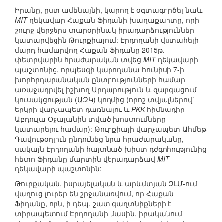
Իրանը, ըստ ամենայնի, կարող է օգտագործել նաև
MIT
ղեկավար Հաքան Ֆիդանի խաղաքարտը, որի
շուրջ վերջերս տարօրինակ իրադարձություններ
կատարվեցին Թուրքիայում: Էրդողանի վստահելի
մարդ համարվող Հաքան Ֆիդանը 2015թ.
փետրվարին հրաժարական տվեց
MIT
ղեկավարի
պաշտոնից, որպեսզի կարողանա հունիսի 7-ի
խորհրդարանական ընտրությունների համար
առաջադրվել իշխող Արդարություն և զարգացում
կուսակցության (ԱԶԿ) կողմից (որոշ տվյալներով`
երկրի վարչապետ դառնալու և
PKK
հիմնադիր
Աբդուլա Օջալանին տված խոստումները
կատարելու համար): Թուրքիայի վարչապետ Ահմեթ
Դավութօղլուն ընդունեց նրա հրաժարականը,
սակայն Էրդողանի հայտնած խիստ դժգոհությունից
հետո Ֆիդանը մարտին վերադարձավ
MIT
ղեկավարի պաշտոնին:
Թուրքական, իսրայելական և արևմտյան ԶԼՄ-ում
վաղուց լուրեր են շրջանառվում, որ Հաքան
Ֆիդանը, որն, ի դեպ, շատ գաղտնիքների է
տիրապետում Էրդողանի մասին, իրականում