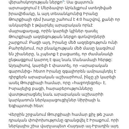
5
վերահսկողության ներքո
: Սա ցայտուն
արտացոլում է Մերձավոր Արևելքում ստեղծված
իրավիճակը, և այդ տեսանկյունից Իրանը
Թուրքիայի դեմ խաղը շահում է 4:0 հաշվով, քանի որ
անկարելի է թվարկել արաբական որևէ
մայրաքաղաք, որին կարելի կլիներ դասել
Թուրքիայի ազդեցության ներքո գտնվողների
շարքում: Բացի այդ, Իրանը մեծ ազդեցություն ունի
Բահրեյնում, ուր բնակչության մեծ մասը կազմում
են շիաները, և չպետք է բացառել, որ ժամանակի
ընթացքում կարող է գալ նաև Մանամայի հերթը:
Այդպիսով, կարելի է փաստել, որ «արաբական
գարունից» հետո Իրանը զգալիորեն ամրապնդել է
դիրքերն արաբական աշխարհում, ինչը չի կարելի
ասել Թուրքիայի համար, որը «հաջողեցրել» է,
Իսրայելից բացի, հարաբերությունները
վատթարացնել նաև արաբական աշխարհի
կարկառուն ներկայացուցիչներ Սիրիայի և
Եգիպտոսի հետ:
Վերջին շրջանում Թուրքիայի համար քիչ թե շատ
դրական փոփոխությունը գրանցվել է Իրաքում, որի
ներկայիս շիա վարչապետ Հայդար ալ-Իբադին այդ