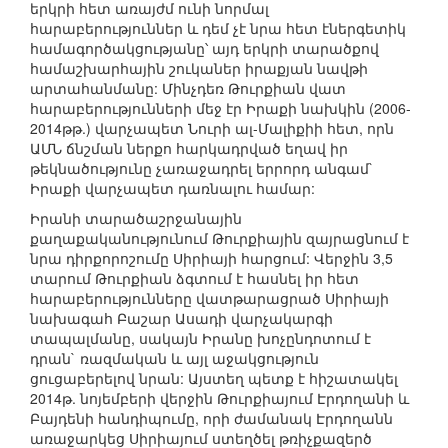
երկրի հետ առայժմ ունի նորմալ
հարաբերություններ և դեմ չէ նրա հետ էներգետիկ
համագործակցությանը՝ այդ երկրի տարածքով
համաշխարհային շուկաներ իրաքյան նավթի
արտահանմանը: Մինչդեռ Թուրքիան վատ
հարաբերությունների մեջ էր Իրաքի նախկին (2006-
2014թթ.) վարչապետ Նուրի ալ-Մալիքիի հետ, որն
ԱՄՆ ճնշման ներքո հարկադրված եղավ իր
թեկնածությունը չառաջադրել երրորդ անգամ`
Իրաքի վարչապետ դառնալու համար:
Իրանի տարածաշրջանային
քաղաքականությունում Թուրքիային զայրացնում է
նրա դիրքորոշումը Սիրիայի հարցում: Վերջին 3,5
տարում Թուրքիան ձգտում է հասնել իր հետ
հարաբերությունները վատթարացրած Սիրիայի
նախագահ Բաշար Ասադի վարչակարգի
տապալմանը, սակայն Իրանը խոչընդոտում է
դրան` ռազմական և այլ աջակցություն
ցուցաբերելով նրան: Այստեղ պետք է հիշատակել
2014թ. նոյեմբերի վերջին Թուրքիայում Էրդողանի և
Բայդենի հանդիպումը, որի ժամանակ Էրդողանն
առաջարկեց Սիրիայում ստեղծել թռիչքազերծ