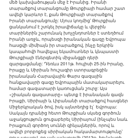
մեծ կախվածության մեջ է Իրանից. Իրանի
տարածքով տարանցումը Թուրքիայի համար շատ
ավելի կարևոր է, քան Թուրքիայի տարածքով
Իրանի տարանցումը: Մյուս կողմից՝ Թուրքիան
ցանկանում է շտկել իրավիճակը և վերջին
տարիներին շարունակ խոչընդոտներ է ստեղծում
Իրանի առջև, որպեսզի իրանական գազը Եվրոպա
հասցվի միմիայն իր տարածքով, ինչը երկրին
կապահովի հավելյալ եկամուտներ և կնպաստի
Թուրքիայի էներգետիկ միջանցքի դերի
զարգացմանը: Դեռևս 2011թ. հուլիսի 25-ին Իրանը,
Իրաքը և Սիրիան հուշագիր ստորագրեցին
իրանական Հարավային Փարս գազային
հանքավայրի գազը Եվրոպային մատակարարելու
համար գազատարի կառուցման շուրջ: Այս
«շիական գազատարը» պետք է իրանական գազն
Իրաքի, Սիրիայի և Լիբանանի տարածքով հասցներ
Միջերկրական ծով, իսկ այնտեղից էլ` Եվրոպա:
Սակայն դրանից հետո Թուրքիան սկսեց գործուն
աջակցություն ցուցաբերել Սիրիայում (ինչպես նաև
Իրաքում) գործող սուննի զինյալներին, որով և
ավելի բորբոքեց սիրիական հակամարտությունը՝
թույլ չտալով, որ այն ավարտվի (2013թ. հունվարի