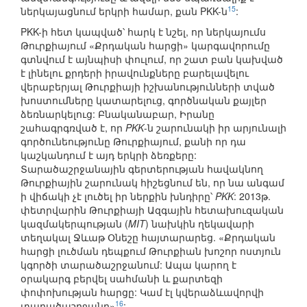
15
ներկայացնում երկրի համար, քան PKK-ն
:
PKK-ի հետ կապված՝ հարկ է նշել, որ ներկայումս
Թուրքիայում «Քրդական հարցի» կարգավորումը
գտնվում է այնպիսի փուլում, որ շատ բան կախված
է լինելու քրդերի իրավունքները բարելավելու
վերաբերյալ Թուրքիայի իշխանությունների տված
խոստումները կատարելուց, գործնական քայլեր
ձեռնարկելուց: Բնականաբար, Իրանը
շահագրգռված է, որ
PKK
-ն շարունակի իր արյունալի
գործունեությունը Թուրքիայում, քանի որ դա
կաշկանդում է այդ երկրի ձեռքերը:
Տարածաշրջանային գերտերության հավակնող
Թուրքիային շարունակ հիշեցնում են, որ նա անգամ
ի վիճակի չէ լուծել իր ներքին խնդիրը՝
PKK
: 2013թ.
փետրվարին Թուրքիայի Ազգային հետախուզական
կազմակերպության (
MIT
) նախկին ղեկավարի
տեղակալ Ջևաթ Օնեշը հայտարարեց. «Քրդական
հարցի լուծման դեպքում Թուրքիան խոշոր ոստյուն
կգործի տարածաշրջանում: Ապա կարող է
օրակարգ բերվել սահմանի և քարտեզի
փոփոխության հարցը: Կամ էլ կվերաձևավորվի
16
տարածաշրջանը»
: