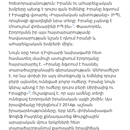
հռետորաբանություն: Իրանն ու ահաբեկչական
խմբերը պետք է դուրս գան Եմենից: Իրանը ձգտում
է Իրաքից վտարել «Իսլամական պետությանը» (ԻՊ),
որպեսզի զբաղեցնի նրա տեղը: Իրանը չպետք է
1
Մոսուլում փոխարինի ԻՊ-ին»
: Փաստորեն,
Էրդողանն իր այս հայտարարությամբ
հավասարության նշան է դնում Իրանի և
ահաբեկչական խմբերի միջև:
Նույն օրը Կոտ դ’Իվուարի նախագահի հետ
համատեղ մամուլի ասուլիսում Էրդողանը
հայտարարել է. «Իրանը ձգտում է հասնել
տարածաշրջանային գերակայության: Անհրաժեշտ
է, որ նա փոխի իր այդ մոտեցումը և Եմենից դուրս
բերի այնտեղ ունեցած բոլոր ուժերը: Իրանը նույն
կերպ պետք է իր ուժերը դուրս բերի Սիրիայից ու
2
Իրաքից»
: Ուշագրավ է, որ այս ամենը տեղի
ունեցավ Էրդողանի իրանական այցի շեմին: Այս
իրավիճակը հիշեցնում է 2014թ. աշնան
իրադարձությունները, երբ ԱՄՆ փոխնախագահ
Ջոզեֆ Բայդենը քննադատեց Թուրքիային`
արաբական մյուս երկրների հետ
տարածաշրջանում քաոսային իրավիճակ