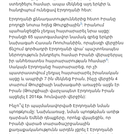
ստեղծելու համար, ապա մեկնեց այդ երկիր և
հանդիպում ունեցավ Էրդողանի հետ:
Էրդողանի քննադատություններից հետո Իրանը
3
բողոքի նոտա հղեց Թուրքիային
: Իրանում
պահանջեցին չեղյալ հայտարարել նրա այցը:
Իրանցի 65 պատգամավոր նամակ գրեց երկրի
նախագահ Հասան Ռոուհանիին, որպեսզի վերջինս
ճնշում գործադրի Էրդողանի վրա՝ պաշտոնապես
ներողություն խնդրելու համար Իրանի վերաբերյալ
4
իր անհեռատես հայտարարության հfամար
:
Սակայն Էրդողանը հայտարարեց, որ չի
պատրաստվում չեղյալ հայտարարել իրանական
այցը և ապրիլի 7-ին մեկնեց Իրան, ինչը վերջին 4
տարում Թուրքիայի նախագահի առաջին այցն էր
Իրան (Թուրքիայի վարչապետ Էրդողանն Իրան
այցելել է 2014թ. հունվարի վերջին):
Ինչո՞վ էր պայմանավորված Էրդողանի նման
պոռթկումը: Նախևառաջ, նման պոռթկման առիթ
դարձան Եմենի դեպքերը, որոնք վկայեցին, որ
Իրանի վարած տարածաշրջանային
քաղաքականությունն արդեն լցրել է Էրդողանի