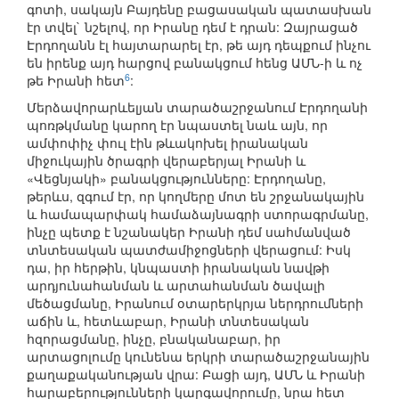
գոտի, սակայն Բայդենը բացասական պատասխան
էր տվել` նշելով, որ Իրանը դեմ է դրան: Զայրացած
Էրդողանն էլ հայտարարել էր, թե այդ դեպքում ինչու
են իրենք այդ հարցով բանակցում հենց ԱՄՆ-ի և ոչ
6
թե Իրանի հետ
:
Մերձավորարևելյան տարածաշրջանում Էրդողանի
պոռթկմանը կարող էր նպաստել նաև այն, որ
ամփոփիչ փուլ էին թևակոխել իրանական
միջուկային ծրագրի վերաբերյալ Իրանի և
«Վեցնյակի» բանակցությունները: Էրդողանը,
թերևս, զգում էր, որ կողմերը մոտ են շրջանակային
և համապարփակ համաձայնագրի ստորագրմանը,
ինչը պետք է նշանակեր Իրանի դեմ սահմանված
տնտեսական պատժամիջոցների վերացում: Իսկ
դա, իր հերթին, կնպաստի իրանական նավթի
արդյունահանման և արտահանման ծավալի
մեծացմանը, Իրանում օտարերկրյա ներդրումների
աճին և, հետևաբար, Իրանի տնտեսական
հզորացմանը, ինչը, բնականաբար, իր
արտացոլումը կունենա երկրի տարածաշրջանային
քաղաքականության վրա: Բացի այդ, ԱՄՆ և Իրանի
հարաբերությունների կարգավորումը, նրա հետ