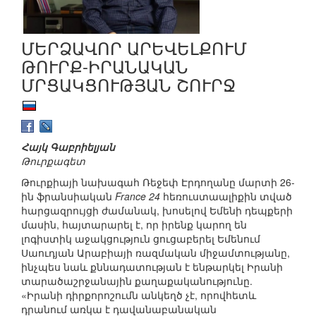
ՄԵՐՁԱՎՈՐ ԱՐԵՎԵԼՔՈՒՄ
ԹՈՒՐՔ-ԻՐԱՆԱԿԱՆ
ՄՐՑԱԿՑՈՒԹՅԱՆ ՇՈՒՐՋ
Հայկ Գաբրիելյան
Թուրքագետ
Թուրքիայի նախագահ Ռեջեփ Էրդողանը մարտի 26-
ին ֆրանսիական
France 24
հեռուստաալիքին տված
հարցազրույցի ժամանակ, խոսելով Եմենի դեպքերի
մասին, հայտարարել է, որ իրենք կարող են
լոգիստիկ աջակցություն ցուցաբերել Եմենում
Սաուդյան Արաբիայի ռազմական միջամտությանը,
ինչպես նաև քննադատության է ենթարկել Իրանի
տարածաշրջանային քաղաքականությունը.
«Իրանի դիրքորոշումն անկեղծ չէ, որովհետև
դրանում առկա է դավանաբանական