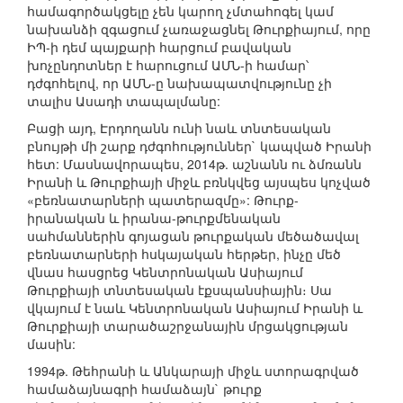
համագործակցելը չեն կարող չմտահոգել կամ
նախանձի զգացում չառաջացնել Թուրքիայում, որը
ԻՊ-ի դեմ պայքարի հարցում բավական
խոչընդոտներ է հարուցում ԱՄՆ-ի համար՝
դժգոհելով, որ ԱՄՆ-ը նախապատվությունը չի
տալիս Ասադի տապալմանը:
Բացի այդ, Էրդողանն ունի նաև տնտեսական
բնույթի մի շարք դժգոհություններ` կապված Իրանի
հետ: Մասնավորապես, 2014թ. աշնանն ու ձմռանն
Իրանի և Թուրքիայի միջև բռնկվեց այսպես կոչված
«բեռնատարների պատերազմը»: Թուրք-
իրանական և իրանա-թուրքմենական
սահմաններին գոյացան թուրքական մեծածավալ
բեռնատարների հսկայական հերթեր, ինչը մեծ
վնաս հասցրեց Կենտրոնական Ասիայում
Թուրքիայի տնտեսական էքսպանսիային։ Սա
վկայում է նաև Կենտրոնական Ասիայում Իրանի և
Թուրքիայի տարածաշրջանային մրցակցության
մասին:
1994թ. Թեհրանի և Անկարայի միջև ստորագրված
համաձայնագրի համաձայն` թուրք