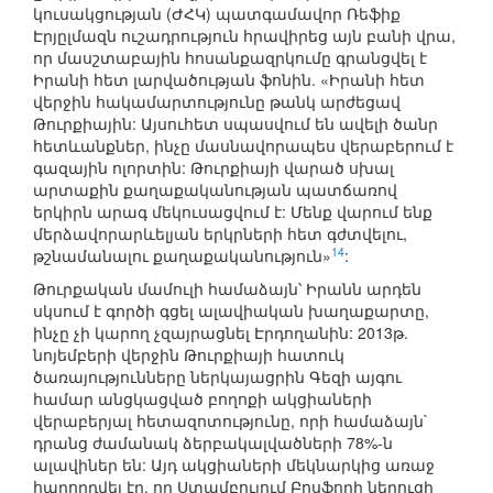
կուսակցության (ԺՀԿ) պատգամավոր Ռեֆիք
Էրյըլմազն ուշադրություն հրավիրեց այն բանի վրա,
որ մասշտաբային հոսանքազրկումը գրանցվել է
Իրանի հետ լարվածության ֆոնին. «Իրանի հետ
վերջին հակամարտությունը թանկ արժեցավ
Թուրքիային: Այսուհետ սպասվում են ավելի ծանր
հետևանքներ, ինչը մասնավորապես վերաբերում է
գազային ոլորտին: Թուրքիայի վարած սխալ
արտաքին քաղաքականության պատճառով
երկիրն արագ մեկուսացվում է: Մենք վարում ենք
մերձավորարևելյան երկրների հետ գժտվելու,
14
թշնամանալու քաղաքականություն»
:
Թուրքական մամուլի համաձայն՝ Իրանն արդեն
սկսում է գործի գցել ալավիական խաղաքարտը,
ինչը չի կարող չզայրացնել Էրդողանին: 2013թ.
նոյեմբերի վերջին Թուրքիայի հատուկ
ծառայությունները ներկայացրին Գեզի այգու
համար անցկացված բողոքի ակցիաների
վերաբերյալ հետազոտությունը, որի համաձայն`
դրանց ժամանակ ձերբակալվածների 78%-ն
ալավիներ են: Այդ ակցիաների մեկնարկից առաջ
հաղորդվել էր, որ Ստամբուլում Բոսֆորի նեղուցի