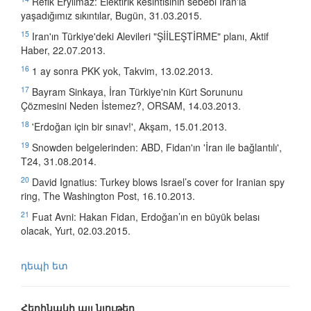
Refik Eryılmaz: Elektirik kesintisinin sebebi İran'la
yaşadığımız sıkıntılar, Bugün, 31.03.2015.
15
Iran'ın Türkiye'deki Alevileri "ŞİİLEŞTİRME" planı, Aktif
Haber, 22.07.2013.
16
1 ay sonra PKK yok, Takvim, 13.02.2013.
17
Bayram Sinkaya, İran Türkiye'nin Kürt Sorununu
Çözmesini Neden İstemez?, ORSAM, 14.03.2013.
18
'Erdoğan için bir sınav!', Akşam‎, 15.01.2013.
19
Snowden belgelerinden: ABD, Fidan'ın 'İran ile bağlantılı',
T24, 31.08.2014.
20
David Ignatius: Turkey blows Israel’s cover for Iranian spy
ring, The Washington Post, 16.10.2013.
21
Fuat Avni: Hakan Fidan, Erdoğan’ın en büyük belası
olacak, Yurt, 02.03.2015.
դեպի ետ
Հեղինակի այլ նյութեր