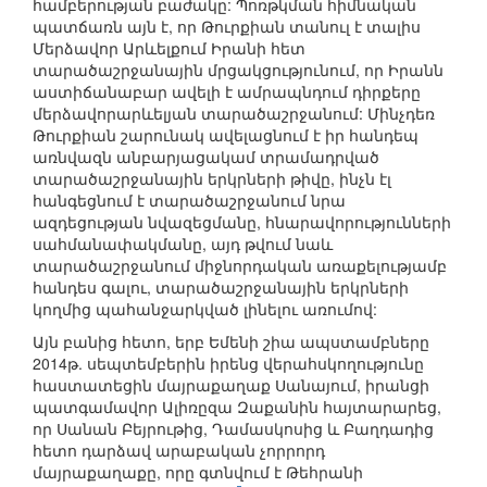
համբերության բաժակը: Պոռթկման հիմնական
պատճառն այն է, որ Թուրքիան տանուլ է տալիս
Մերձավոր Արևելքում Իրանի հետ
տարածաշրջանային մրցակցությունում, որ Իրանն
աստիճանաբար ավելի է ամրապնդում դիրքերը
մերձավորարևելյան տարածաշրջանում: Մինչդեռ
Թուրքիան շարունակ ավելացնում է իր հանդեպ
առնվազն անբարյացակամ տրամադրված
տարածաշրջանային երկրների թիվը, ինչն էլ
հանգեցնում է տարածաշրջանում նրա
ազդեցության նվազեցմանը, հնարավորությունների
սահմանափակմանը, այդ թվում նաև
տարածաշրջանում միջնորդական առաքելությամբ
հանդես գալու, տարածաշրջանային երկրների
կողմից պահանջարկված լինելու առումով:
Այն բանից հետո, երբ Եմենի շիա ապստամբները
2014թ. սեպտեմբերին իրենց վերահսկողությունը
հաստատեցին մայրաքաղաք Սանայում, իրանցի
պատգամավոր Ալիռըզա Զաքանին հայտարարեց,
որ Սանան Բեյրութից, Դամասկոսից և Բաղդադից
հետո դարձավ արաբական չորրորդ
մայրաքաղաքը, որը գտնվում է Թեհրանի