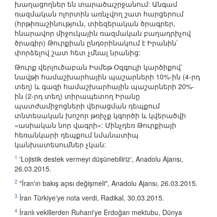
խաղացողներ են տարածաշրջանում: Անգամ
ռազմական ոլորտին առնչվող շատ հարցերում
(հրթիռաշինություն, տիեզերական ծրագրեր,
հնարավոր միջուկային ռազմական բաղադրիչով
ծրագիր) Թուրքիան ընդօրինակում է Իրանին`
փորձելով շատ հետ չմնալ նրանից:
Թուրք վերլուծաբան Իսմեթ Օզգուլի կարծիքով՝
նավթի համաշխարհային պաշարների 10%-ին (4-րդ
տեղ) և գազի համաշխարհային պաշարների 20%-
ին (2-րդ տեղ) տիրապետող Իրանը
պատժամիջոցների վերացման դեպքում
տնտեսական խոշոր թռիչք կգործի և կվերածվի
«ասիական նոր վագրի»: Մինչդեռ Թուրքիայի
հեռանկարի դեպքում նմանատիպ
կանխատեսումներ չկան:
1
'Lojistik destek vermeyi düşünebiliriz', Anadolu Ajansı,
26.03.2015.
2
"İran'ın bakış açısı değişmeli", Anadolu Ajansı, 26.03.2015.
3
İran Türkiye'ye nota verdi, Radikal, 30.03.2015.
4
İranlı vekillerden Ruhani'ye Erdoğan mektubu, Dünya