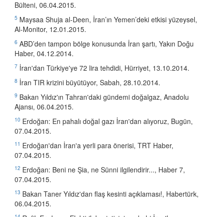
Bülteni, 06.04.2015.
5
Maysaa Shuja al-Deen, İran’ın Yemen’deki etkisi yüzeysel,
Al-Monitor, 12.01.2015.
6
ABD’den tampon bölge konusunda İran şartı, Yakın Doğu
Haber, 04.12.2014.
7
İran'dan Türkiye'ye 72 lira tehdidi, Hürriyet, 13.10.2014.
8
İran TIR krizini büyütüyor, Sabah, 28.10.2014.
9
Bakan Yıldız'ın Tahran'daki gündemi doğalgaz, Anadolu
Ajansı, 06.04.2015.
10
Erdoğan: En pahalı doğal gazı İran'dan alıyoruz, Bugün,
07.04.2015.
11
Erdoğan'dan İran'a yerli para önerisi, TRT Haber‎,
07.04.2015.
12
Erdoğan: Beni ne Şia, ne Sünni ilgilendirir..., Haber 7,
07.04.2015.
13
Bakan Taner Yıldız'dan flaş kesinti açıklaması!, Habertürk,
06.04.2015.
14