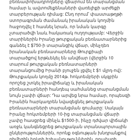
բեռնափոխադրողները վճարում են տարանցման
համար և ավտոմեքենաների վառելիքի արժեքի
տարբերության դիմաց: Ընդ որում՝ փաստաթղթի
ստորագրման ժամանակ իրանական կողմին
հաջողվել է հասնել նրան, որ նման կարգը
չտարածվի նաև հակառակ ուղղությամբ: Վերջին
տարիներին Իրանը թուրքական բեռնատարներից
գանձել է $750-ի տարանցիկ վճար, մինչդեռ
իրանական բեռնատարները Թուրքիայի
տարածքով երթևեկել են անվճար (վերջին 10
տարում թուրքական բեռնատարների
տարանցումից Իրանի բյուջեն լցվել է $1 մլրդ-ով):
Թուրքական կողմը 2014թ. հոկտեմբերի սկզբին
որոշեց շտկել իրավիճակը և իրանական
բեռնատարների հանդեպ սահմանեց տարանցման
նույն չափի վճար: Դա արվեց նրա համար, որպեսզի
Իրանին հարկադրեն նվազեցնել թուրքական
բեռնատարների տարանցման գումարը: Սակայն
Իրանը հոկտեմբերի 10-ից տարանցման վճարի
չափը հասցրեց մինչև $1500-ի, ինչը դժվար վիճակի
առջև կանգնեցրեց թուրքական տրանսպորտային
ընկերություններին, որոնք օգնության խնդրանքով
դիմեցին երկրի իշխանություններին, որպեսզի