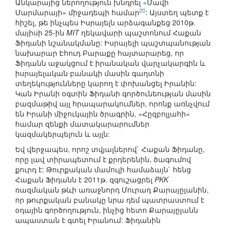
Անկարայից ներողություն խնդրել «Մավի
20
Մարմարայի» միջադեպի համար
: Այստեղ պետք է
հիշել, թե ինչպես Իսրայելն արձագանքեց 2010թ.
մայիսի 25-ին
MIT
ղեկավարի պաշտոնում Հաքան
Ֆիդանի նշանակմանը: Իսրայելի պաշտպանության
նախարար Էհուդ Բարաքը հայտարարեց, որ
Ֆիդանն աջակցում է իրանական վարչակարգին և
իսրայելական բանակի մասին գաղտնի
տեղեկությունները կարող է փոխանցել Իրանին:
Կան Իրանի օգտին Ֆիդանի գործունեության մասին
բազմաթիվ այլ հրապարակումներ, որոնք առնչվում
են Իրանի միջուկային ծրագրին, «Հըզբոլլահի»
համար զենքի մատակարարումներ
կազմակերպելուն և այլն:
Եվ վերջապես, որոշ տվյալներով` Հաքան Ֆիդանը,
որը լավ տիրապետում է քրդերենին, ծագումով
քուրդ է: Թուրքական մամուլի համաձայն` հենց
Հաքան Ֆիդանն է 2011թ. զգուշացրել
PKK
ռազմական թևի առաջնորդ Մուրադ Քարայըլանին,
որ թուրքական բանակը նրա դեմ պատրաստում է
օդային գործողություն, ինչից հետո Քարայըլանն
ապաստան է գտել Իրանում: Ֆիդանին