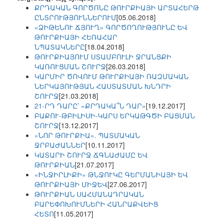
ՔՐԴԱԿԱՆ ԳՈՐԾՈՆԸ ԹՈՒՐՔԻԱՅԻ ԱՐՏԱՀԵՐԹ
ԸՆՏՐՈՒԹՅՈՒՆՆԵՐՈՒՄ
[05.06.2018]
«ՁԻԹԵՆՈՒ ՃՅՈՒՂ» ԳՈՐԾՈՂՈՒԹՅՈՒՆԸ ԵՎ
ԹՈՒՐՔԻԱՅԻ ՀԵՌԱՀԱՐ
ՆՊԱՏԱԿՆԵՐԸ
[18.04.2018]
ԹՈՒՐՔԻԱՅՈՒՄ ՍՏԱՄԲՈՒԼԻ ՋՐԱՆՑՔԻ
ԿԱՌՈՒՑՄԱՆ ՇՈՒՐՋ
[26.03.2018]
ԿԱՐՄԻՐ ԾՈՎՈՒՄ ԹՈՒՐՔԻԱՅԻ ՌԱԶՄԱԿԱՆ
ՆԵՐԿԱՅՈՒԹՅԱՆ ՀԱՍՏԱՏՄԱՆ ԽՆԴՐԻ
ՇՈՒՐՋ
[21.03.2018]
21-ՐԴ ԴԱՐԸ՝ «ՔՐԴԱԿԱ՞Ն ԴԱՐ»
[19.12.2017]
ԲԱՔՈՒ-ԹԲԻԼԻՍԻ-ԿԱՐՍ ԵՐԿԱԹԳԾԻ ԲԱՑՄԱՆ
ՇՈՒՐՋ
[13.12.2017]
«ՆՈՐ ԹՈՒՐՔԻԱ». ՊԱՏՄԱԿԱՆ
ՋՐԲԱԺԱՆՆԵՐ
[10.11.2017]
ԿԱՏԱՐԻ ՇՈՒՐՋ ՃԳՆԱԺԱՄԸ ԵՎ
ԹՈՒՐՔԻԱՆ
[21.07.2017]
«ԻՆՋԻՐԼԻՔԻ» ԹՆՋՈՒԿԸ ԳԵՐՄԱՆԻԱՅԻ ԵՎ
ԹՈՒՐՔԻԱՅԻ ՄԻՋԵՎ
[27.06.2017]
ԹՈՒՐՔԻԱՆ ՍԱՀՄԱՆԱԴՐԱԿԱՆ
ԲԱՐԵՓՈԽՈՒՄՆԵՐԻ ՀԱՆՐԱՔՎԵԻՑ
ՀԵՏՈ
[11.05.2017]