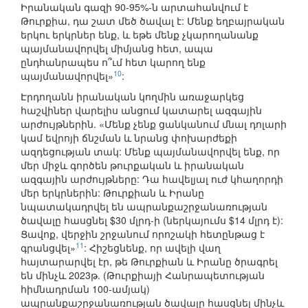
Իրանական գազի 90-95%-ն արտահանվում է
Թուրքիա, դա շատ մեծ ծավալ է: Մենք եղբայրական
երկու երկրներ ենք, և եթե մենք չկարողանանք
պայմանավորվել միմյանց հետ, ապա
ընդհանրապես ո՞ւմ հետ կարող ենք
10
պայմանավորվել»
:
Էրդողանն իրանական կողմին առաջարկեց
հաշվիներ վարելիս անցում կատարել ազգային
արժույթներին. «Մենք չենք ցանկանում մնալ դոլարի
կամ եվրոյի ճնշման և նրանց փոխարժեքի
ազդեցության տակ: Մենք պայմանավորվել ենք, որ
մեր միջև գործեն թուրքական և իրանական
ազգային արժույթները: Դա հավելյալ ուժ կհաղորդի
մեր երկրներին: Թուրքիան և Իրանը
նպատակադրվել են ապրանքաշրջանառության
ծավալը հասցնել $30 մլրդ-ի (ներկայումս $14 մլրդ է):
Ցավոք, վերջին շրջանում որոշակի հետընթաց է
11
գրանցվել»
: Հիշեցնենք, որ ավելի վաղ
հայտարարվել էր, թե Թուրքիան և Իրանը ծրագրել
են մինչև 2023թ. (Թուրքիայի Հանրապետության
հիմնադրման 100-ամյակ)
ապրանքաշրջանառության ծավալը հասցնել մինչև