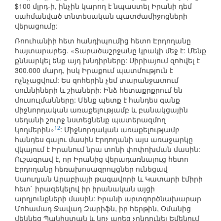
$100 մլրդ-ի, ինչին կարող է նպաստել Իրանի դեմ
սահմանված տնտեսական պատժամիջոցների
վերացումը:
Ռոուհանիի հետ հանդիպումից հետո Էրդողանը
հայտարարեց. «Տարածաշրջանը կրակի մեջ է: Մենք
քննարկել ենք այդ խնդիրները: Սիրիայում զոհվել է
300.000 մարդ, իսկ Իրաքում պատմություն է
ոչնչացվում: Ես զոհերին չեմ տարանջատում
սուննիների և շիաների: Ինձ հետաքրքրում են
մուսուլմանները: Մենք պետք է հանդես գանք
միջնորդական առաքելությամբ և բանակցային
սեղանի շուրջ նստեցնենք պատերազմող
12
կողմերին»
: Միջնորդական առաքելությամբ
հանդես գալու մասին Էրդողանի այս առաջարկը
վկայում է Իրանում նրա տոնի փոփոխման մասին:
Ուշագրավ է, որ Իրանից վերադառնալուց հետո
Էրդողանը հեռախոսազրույցներ ունեցավ
Սաուդյան Արաբիայի թագավորի և Կատարի էմիրի
հետ` իրազեկելով իր իրանական այցի
արդյունքների մասին: Իրանի արտգործնախարար
Մոհամադ Ջավադ Զարիֆն, իր հերթին, Օմանից
մեկնեց Պակիստան և կոչ արեց չընդունել Եմենում