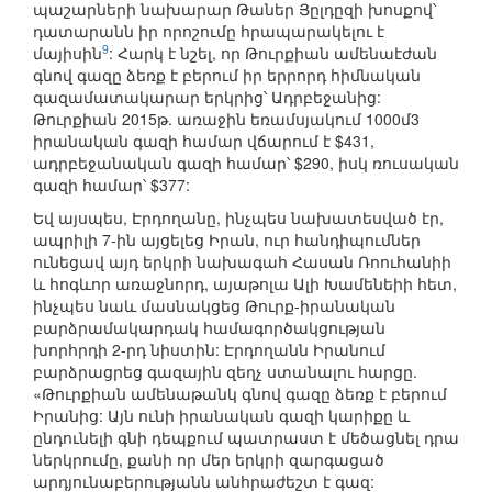
պաշարների նախարար Թաներ Յըլդըզի խոսքով՝
դատարանն իր որոշումը հրապարակելու է
9
մայիսին
: Հարկ է նշել, որ Թուրքիան ամենաէժան
գնով գազը ձեռք է բերում իր երրորդ հիմնական
գազամատակարար երկրից՝ Ադրբեջանից:
Թուրքիան 2015թ. առաջին եռամսյակում 1000մ3
իրանական գազի համար վճարում է $431,
ադրբեջանական գազի համար՝ $290, իսկ ռուսական
գազի համար՝ $377:
Եվ այսպես, Էրդողանը, ինչպես նախատեսված էր,
ապրիլի 7-ին այցելեց Իրան, ուր հանդիպումներ
ունեցավ այդ երկրի նախագահ Հասան Ռոուհանիի
և հոգևոր առաջնորդ, այաթոլա Ալի Խամենեիի հետ,
ինչպես նաև մասնակցեց Թուրք-իրանական
բարձրամակարդակ համագործակցության
խորհրդի 2-րդ նիստին: Էրդողանն Իրանում
բարձրացրեց գազային զեղչ ստանալու հարցը.
«Թուրքիան ամենաթանկ գնով գազը ձեռք է բերում
Իրանից: Այն ունի իրանական գազի կարիքը և
ընդունելի գնի դեպքում պատրաստ է մեծացնել դրա
ներկրումը, քանի որ մեր երկրի զարգացած
արդյունաբերությանն անհրաժեշտ է գազ: