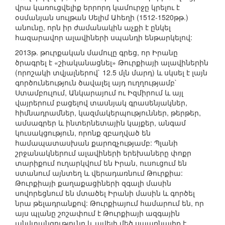
վրա կառուցվելիք երրորդ կամուրջը կրելու է
օսմանյան սուլթան Սելիմ Ահեղի (1512-1520թթ.)
անունը, որն իր ժամանակին աչքի է ընկել
հազարավոր ալավիների սպանդի ենթարկելով:
2013թ. թուրքական մամուլը գրեց, որ Իրանը
ծրագրել է «շիականացնել» Թուրքիայի ալավիներին
(որոշակի տվյալներով` 12.5 մլն մարդ) և սկսել է լայն
գործունեություն ծավալել այդ ուղղությամբ`
Ստամբուլում, Անկարայում ու Իզմիրում և այլ
վայրերում բացելով տասնյակ գրասենյակներ,
հիմնադրամներ, կազմակերպություններ, թերթեր,
ամսագրեր և ինտերնետային կայքեր, անգամ
կուսակցություն, որոնք զբաղված են
համապատասխան քարոզչությամբ: Պլանի
շրջանակներում ալավիների երեխաները փոքր
տարիքում ուղարկվում են Իրան, ուսուցում են
ստանում այնտեղ և վերադառնում Թուրքիա:
Թուրքիայի քաղաքացիների զգալի մասին
սովորեցնում են մտածել Իրանի մասին և գործել
նրա թելադրանքով: Թուրքիայում համարում են, որ
այս պլանը շոշափում է Թուրքիայի ազգային
անվտանգությունը և ավելի մեծ սպառնալիք է