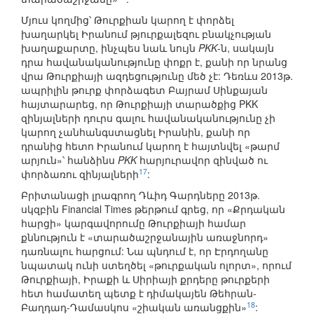
Մյուս կողմից՝ Թուրքիան կարող է փորձել
խաղարկել Իրանում թյուրքալեզու բնակչության
խաղաքարտը, ինչպես նաև նույն
PKK
-ն, սակայն
դրա հավանականությունը փոքր է, քանի որ նրանց
վրա Թուրքիայի ազդեցությունը մեծ չէ: Դեռևս 2013թ.
ապրիլին թուրք փորձագետ Բայրամ Սինքայան
հայտարարեց, որ Թուրքիայի տարածքից PKK
զինյալների դուրս գալու հավանականությունը չի
կարող չանհանգստացնել Իրանին, քանի որ
դրանից հետո Իրանում կարող է հայտնվել «թարմ
արյուն»՝ հանձինս
PKK
հարյուրավոր զինված ու
17
փորձառու զինյալների
:
Բրիտանացի լրագրող Դևիդ Գարդները 2013թ.
սկզբին Financial Times թերթում գրեց, որ «Քրդական
հարցի» կարգավորումը Թուրքիայի համար
քննություն է «տարածաշրջանային առաջնորդ»
դառնալու հարցում: Նա պնդում է, որ Էրդողանը
նպատակ ունի ստեղծել «թուրքական ոլորտ», որում
Թուրքիայի, Իրաքի և Սիրիայի քրդերը թուրքերի
հետ համատեղ պետք է դիմակայեն Թեհրան-
18
Բաղդադ-Դամասկոս «շիական առանցքին»
: