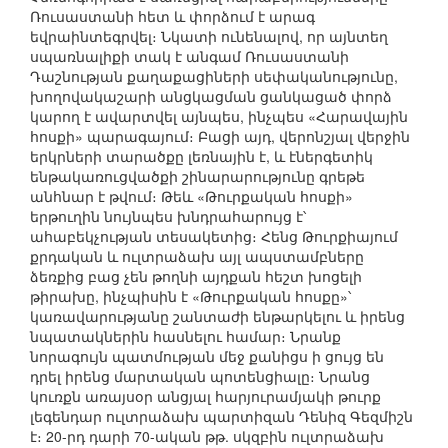
Ռուսաստանի հետ և փորձում է արագ
եվրաինտեգրվել։ Նկատի ունենալով, որ այնտեղ
սպառնալիքի տակ է անգամ Ռուսաստանի
Դաշնության քաղաքացիների սեփականությունը,
խողովակաշարի անցկացման ցանկացած փորձ
կարող է ավարտվել այնպես, ինչպես «Հարավային
հոսքի» պարագայում։ Բացի այդ, վերոնշյալ վերջին
երկրների տարածքը լեռնային է, և էներգետիկ
ենթակառուցվածքի շինարարությունը գրեթե
անհնար է թվում։ Թեև «Թուրքական հոսքի»
երթուղին նույնպես խնդրահարույց է՝
ահաբեկչության տեսակետից։ Հենց Թուրքիայում
քրդական և ուլտրաձախ այլ ապստամբները
ձեռքից բաց չեն թողնի այդքան հեշտ խոցելի
թիրախը, ինչպիսին է «Թուրքական հոսքը»՝
կառավարությանը շանտաժի ենթարկելու և իրենց
նպատակներին հասնելու համար։ Նրանք
նորագույն պատմության մեջ քանիցս ի ցույց են
դրել իրենց մարտական պոտենցիալը։ Նրանց
կուռքն առայսօր անցյալ հարյուրամյակի թուրք
լեգենդար ուլտրաձախ պարտիզան Դենիզ Գեզմիշն
է։ 20-րդ դարի 70-ական թթ. սկզբին ուլտրաձախ