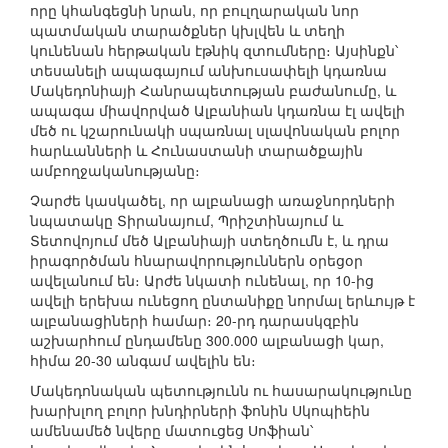
որը կհանգեցնի նրան, որ բուլղարական նոր
պատմական տարածքներ կխլվեն և տեղի
կունենան հերթական էթնիկ զտումները։ Այսինքն՝
տեսանելի ապագայում անխուսափելի կդառնա
Մակեդոնիայի Հանրապետության բաժանումը, և
ապագա միավորված Ալբանիան կդառնա էլ ավելի
մեծ ու կշարունակի սպառնալ սլավոնական բոլոր
հարևանների և Հունաստանի տարածքային
ամբողջականությանը։
Չարժե կասկածել, որ ալբանացի առաջնորդների
նպատակը Տիրանայում, Պրիշտինայում և
Տետովոյում մեծ Ալբանիայի ստեղծումն է, և դրա
իրագործման հնարավորություններն օրեցօր
ավելանում են։ Արժե նկատի ունենալ, որ 10-ից
ավելի երեխա ունեցող ընտանիքը նորմալ երևույթ է
ալբանացիների համար։ 20-րդ դարասկզբին
աշխարհում ընդամենը 300.000 ալբանացի կար,
հիմա 20-30 անգամ ավելին են։
Մակեդոնական պետությունն ու հասարակությունը
խարխլող բոլոր խնդիրների ֆոնին Սկոպիեին
ամենամեծ նվերը մատուցեց Սոֆիան՝