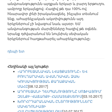
անվտանգությունն այդքան երկար և բարդ երթուղու
ամբողջ երկայնքով։ Հազիվ թե դա 100%-ով
հնարավոր լինի իրականացնել. ինչպես տեսնում
ենք, ահաբեկչական ակտիվությունն այդ
երկրներում չի նվազում նաև այսօր։ ԵՄ
անվտանգության մարմինները հազիվ թե օգնեն.
նրանք դժվարանում են նույնիսկ սեփական
երկրներում հաղթահարել ահաբեկչությունը։
դեպի ետ
Հեղինակի այլ նյութեր
«ԱԴՐԲԵՋԱՆԱԿԱՆ ԼՎԱՑՔԱՏՈՒՆԸ» ԵՎ
ԲՈՒԼՂԱՐԱԿԱՆ ԱՎԱՆԴԱԿԱՆ ՁԱԽ
ԿՈՒՍԱԿՑՈՒԹՅԱՆ ՔԱՂԱՔԱԿԱՆ
ՄԱՀԸ
[08.12.2017]
ԱԴՐԲԵՋԱՆԻ ԴԵՍՊԱՆՈՒԹՅՈՒՆԸ ՍՈՖԻԱՅՈՒՄ՝
ԶԵՆՔԻ ՎԱՃԱՌՔԻ ՀԱՄԱՏԵՔՍՏՈՒՄ
[03.10.2017]
ԽՈՐՀՐԴԱՐԱՆԱԿԱՆ ԸՆՏՐՈՒԹՅՈՒՆՆԵՐԸ
ՄԱԿԵԴՈՆԻԱՅԻ
ՀԱՆՐԱՊԵՏՈՒԹՅՈՒՆՈՒՄ
[10.07.2017]