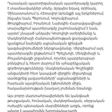
Դասական պարտիզանական պատերազմը կարող
է տասնամյակներ տևել։ Այդպես եղավ, օրինակ,
Չինաստանում և Հեռավոր Արևելքի այլ երկրներում,
ինչպես նաև Պերուում, Կոլումբիայում,
Թուրքիայում, Իրանում։ Նախկին Հարավսլավիայի
տարածքում պատերազմը շարունակվում է նաև
այսօր՝ չնայած անկախ Կոսովոյի ստեղծմանը և
Մակեդոնիայի Հանրապետության քաղաքական
կյանքում նախկին ալբանական զինված
կազմավորումների ներգրավմանը։ Սերբիայում այդ
պատերազմն ընթանում է Պրեշևոյի, Մեդվեժայի և
Բույանովացի շրջանում, որտեղ պարբերաբար
բռնկվում և հետո մարում են ահաբեկչական
գործողությունները։ Մակեդոնական Գոշինցեի
անցակետի հետ կապված վերջին միջադեպը
սառեցրեց լավատեսների՝ ալբանացիների և
հարևան սլավոնական էթնոսների միջև
հակամարտության խաղաղ լուծման եռանդը։
Այս բոլոր մարտահրավերներն են կանգնած
թուրքական, հունական, մակեդոնական, սերբական
ուժային պետական մարմինների առջև, որոնք
պետք է ապահովեն խողովակաշարի