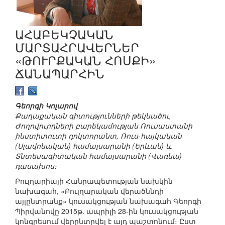
ԱՀԱԲԵԿՉԱԿԱՆ
ՄԱՐՏԱՀՐԱՎԵՐՆԵՐ
«ԹՈՒՐՔԱԿԱՆ ՀՈՍՔԻ»
ՃԱՆԱՊԱՐՀԻՆ
Գեորգի Կոլարով
Քաղաքական գիտությունների թեկնածու,
Ժողովուրդների բարեկամության Ռուսաստանի
ինստիտուտի դոկտորանտ, Ռուս-հայկական
(Սլավոնական) համալսարանի (Երևան) և
Տնտեսագիտական համալսարանի (Վառնա)
դասախոս։
Բուլղարիայի Հանրապետության նախկին
նախագահ, «Բուլղարական վերածննդի
այլընտրանք» կուսակցության նախագահ Գեորգի
Պիրվանովը 2015թ. ապրիլի 28-ին կուսակցության
կոնգրեսում վերընտրվել է այդ պաշտոնում։ Ըստ