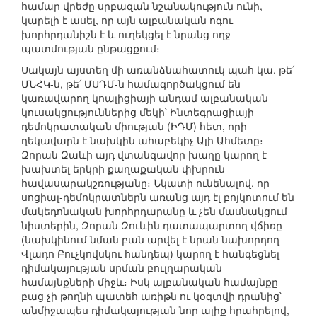
համար վրեժը սրբազան նշանակություն ունի,
կարելի է ասել, որ այն ալբանական ոգու
խորհրդանիշն է և ուղեկցել է նրանց ողջ
պատմության ընթացքում։
Սակայն այստեղ մի առանձնահատուկ պահ կա. թե՛
ՄՆՀԿ-ն, թե՛ ՄՍԴՄ-ն համագործակցում են
կառավարող կոալիցիայի անդամ ալբանական
կուսակցություններից մեկի՝ Ինտեգրացիայի
դեմոկրատական միության (ԻԴՄ) հետ, որի
ղեկավարն է նախկին ահաբեկիչ Ալի Ահմետը։
Զորան Զաևի այդ վտանգավոր խաղը կարող է
խախտել երկրի քաղաքական փխրուն
հավասարակշռությանը։ Նկատի ունենալով, որ
սոցիալ-դեմոկրատներն առանց այդ էլ բոյկոտում են
մակեդոնական խորհրդարանը և չեն մասնակցում
նիստերին, Զորան Զուևին դատապարտող վճիռը
(նախկինում նման բան արվել է նրան նախորդող
Վլադո Բուչկովսկու հանդեպ) կարող է հանգեցնել
դիմակայության սրման բուլղարական
համայնքների միջև։ Իսկ ալբանական համայնքը
բաց չի թողնի պատեհ առիթն ու կօգտվի դրանից՝
անմիջապես դիմակայության նոր ալիք հրահրելով,