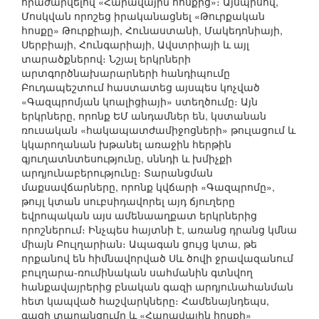
հրաժարվելով «Հարավային հոսքից»։ Այսպիսով,
Մոսկվան որոշեց իրականացնել «Թուրքական
հոսքը» Թուրքիայի, Հունաստանի, Մակեդոնիայի,
Սերբիայի, Հունգարիայի, Ավստրիայի և այլ
տարածքներով։ Նշյալ երկրների
արտգործնախարարների հանդիպումը
Բուդապեշտում հաստատեց այսպես կոչված
«Գազպրոմյան կոալիցիայի» ստեղծումը։ Այն
երկրները, որոնք ԵՄ անդամներ են, կստանան
ռուսական «հակապատժամիջոցների» թուլացում և
կկարողանան խթանել առաջին հերթին
գյուղատնտեսությունը, սննդի և խմիչքի
արդյունաբերությունը։ Տարանցման
մաքսավճարները, որոնք կվճարի «Գազպրոմը»,
թույլ կտան սուբսիդավորել այդ ճյուղերը
եվրոպական այս ամենաաղքատ երկրներից
որոշներում։ Ինչպես հայտնի է, առանց դրանց կմնա
միայն Բուլղարիան։ Ապագան ցույց կտա, թե
որքանով են հիմնավորված Սև ծովի ջրավազանում
բուլղարա-ռումինական սահմանին գտնվող
հանքավայրերից բնական գազի արդյունահանման
հետ կապված հաշվարկները։ Համենայնդեպս,
գազի տարանցումը և «Հարավային հոսքի»