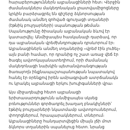
հարաբերություններն ալբանացիների հետ։ Վերջին
ժամանակներս մակեդոնական լրատվամիջոցները
կրկին բարձրացրել են գիշերը ձկնորսության
ժամանակ անմեղ զոհված գյուղացի տղաների
(էթնիկ բուլղարների) սպանության թեման։
Սպանությունը ծիսական ալբանական ձևով էր
կատարվել։ Անմիջապես հասկանալի դարձավ, որ
դա ալբանական վրեժխնդրության դրսևորում էր։
Ալբանացիներն անմեղ տղաներից «վրեժ էին լուծել»
այն բանի համար, որ դրանից ոչ շատ առաջ վեճ էր
ծագել ավտոկայանատեղիում, որի ժամանակ
մակեդոնացի նախկին պետանվտանգության
ծառայողն ինքնապաշտպանության նպատակով
հանել էր օրենքով իրեն ամրագրված ատրճանակն
ու կրակել ալբանացի երկու խուլիգանների վրա։
Այս միջադեպից հետո ալբանացի
երիտասարդությունն անմիջապես սկսեց
բռնություններ գործադրել խաղաղ բնակիչների՝
էթնիկ բուլղարների նկատմամբ ավտոբուսներում,
փողոցներում, հրապարակներում, տներում։
Ալբանացիները հանդարտվեցին միայն լճի մոտ
ձկնորս տղաներին սպանելուց հետո. նրանց