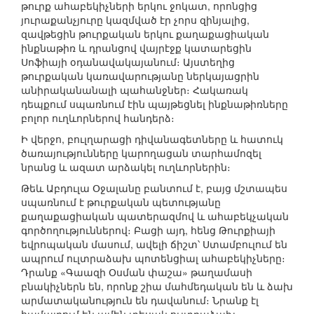
թուրք ահաբեկիչների երկու ջոկատ, որոնցից
յուրաքանչյուրը կազմված էր չորս զինյալից,
զավթեցին թուրքական երկու քաղաքացիական
ինքնաթիռ և դրանցով վայրէջք կատարեցին
Սոֆիայի օդանավակայանում։ Այստեղից
թուրքական կառավարությանը ներկայացրին
անիրականանալի պահանջներ։ Հակառակ
դեպքում սպառնում էին պայթեցնել ինքնաթիռները
բոլոր ուղևորներով հանդերձ։
Ի վերջո, բուլղարացի դիվանագետները և հատուկ
ծառայությունները կարողացան տարհամոզել
նրանց և ազատ արձակել ուղևորներին։
Թեև Աբդուլա Օջալանը բանտում է, բայց մշտապես
սպառնում է թուրքական պետությանը
քաղաքացիական պատերազմով և ահաբեկչական
գործողություններով։ Բացի այդ, հենց Թուրքիայի
եվրոպական մասում, ավելի ճիշտ՝ Ստամբուլում են
ապրում ուլտրաձախ պոտենցիալ ահաբեկիչները։
Դրանք «Գաազի Օսման փաշա» թաղամասի
բնակիչներն են, որոնք շիա մահմեդական են և ձախ
արմատականություն են դավանում։ Նրանք էլ