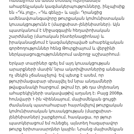
համալրում են ամեն տեսակ ուլտրաձախ
ահաբեկչական կազմակերպությունները, ինչպիսիք
են «Դև յոլը», «Դև գենչը» և այլն։ Դրանցից
ամենավտանգավորը թուրքական կոմունիստական
կուսակցությունն է (մարքսիստ-լենինիստներ)։ Այն
պատկանում է Միջազգային հեղափոխական
շարժմանը (մաոական ինտերնացիոնալ) և
իրականացնում է կազմակերպված ահաբեկչական
գործողություններ հենց Թուրքիայում և վերջինի
ներկայացուցչություններում ամբողջ աշխարհում։
Երկար տարիներ գրել եմ այդ կուսակցության
արարքների մասին՝ նրա ակտիվիստներից անձամբ
ոչ մեկին չճանաչելով։ Եվ պետք է ասեմ, որ
թյուրիմացաբար սխալվել եմ նրա անդամների
թվաքանակի հարցում. թվում էր, թե դա մոլեռանդ
ահաբեկիչների սակավաթիվ աղանդ է։ Բայց 2008թ.
հունվարի 1-ին Վիեննայում, մայիսմեկյան ցույցի
ժամանակ պատահաբար հայտնվելով թուրքական
կոմունիստական կուսակցության (մարքսիստ-
լենինիստներ) շարքերում, հասկացա, որ թյուր
պատկերացում եմ ունեցել. այնտեղ հազարավոր
թուրք երիտասարդներ կային։ Նրանց մայիսմեկյան