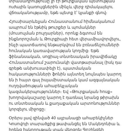
տրամադրությունը լի էր թուրքական պետության
ուժային կառույցներին մինչև վերջ դիմակայելու
վճռականությամբ, եթե պետք է՝ կյանքի գնով։
Հյուսիսարևելյան Հունաստանում հիմնականում
ապրում են էթնիկ թուրքեր և պոմակներ
(մուսուլման բուլղարներ), որոնք ձգտում են
ինքնորոշման և Թուրքիայի հետ վերամիավորվելու,
ինչի պատճառով ենթարկվում են բռնաճնշումների
հունական կառավարության կողմից։ Եթե
ֆինանսական, սոցիալ-տնտեսական իրավիճակը
Հունաստանում շարունակի վատթարանալ (իսկ դա
գրեթե անխուսափելի է), պատմական
հակասությունների ֆոնին այնտեղ նույնպես կարող
են ի հայտ գալ իսլամիստական կամ ազգայնական
ուղղվածության ահաբեկչական
կազմակերպություններ։ Եվ «Թուրքական հոսք»
խողովակաշարը կարող է դառնալ նրանց թիրախն
ու տնտեսական և քաղաքական արտոնություններ
կորզելու միջոցը։
Օրերս լավ զինված 40 ալբանացի ահաբեկիչներ
Կոսովոյի տարածքից թափանցել են Մակեդոնիա և
իրենց հսկողության տակ վերցրել Գոշինցեի