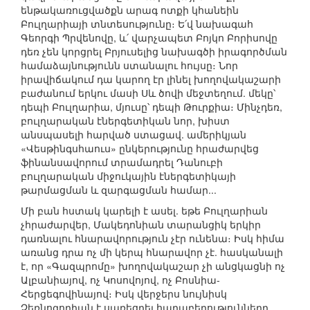
ենթակառուցվածքն արագ ոտքի կհանեին
Բուլղարիայի տնտեսությունը։ Ե՛վ նախագահ
Գեորգի Պրվենովը, և՛ վարչապետ Բոյկո Բորիսովը
դեռ չեն կորցրել Բրյուսելից նախագծի իրագործման
համաձայնությունն ստանալու հույսը։ Նոր
իրավիճակում դա կարող էր լինել խողովակաշարի
բաժանում երկու մասի Սև ծովի մեջտեղում. մեկը՝
դեպի Բուլղարիա, մյուսը՝ դեպի Թուրքիա։ Մինչդեռ,
բուլղարական էներգետիկան նոր, խիստ
անսպասելի հարված ստացավ. ամերիկյան
«Վեսթինգսհաուս» ընկերությունը հրաժարվեց
ֆինանսավորում տրամադրել Դանուբի
բուլղարական միջուկային էներգետիկայի
թարմացման և զարգացման համար...
Մի բան հստակ կարելի է ասել. եթե Բուլղարիան
չհրաժարվեր, Մակեդոնիան տարանցիկ երկիր
դառնալու հնարավորություն չէր ունենա։ Իսկ հիմա
առանց դրա ոչ մի կերպ հնարավոր չէ. հասկանալի
է, որ «Գազպրոմը» խողովակաշար չի անցկացնի ոչ
Ալբանիայով, ոչ Կոսովոյով, ոչ Բոսնիա-
Հերցեգովինայով։ Իսկ վերջերս նույնիսկ
Չեռնոգորիան է սառեցրել հարաբերությունները