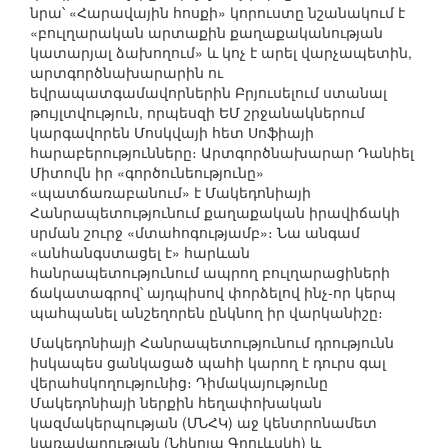
նրա՝ «Հարավային հոսքի» կորուստը նշանակում է
«բուլղարական արտաքին քաղաքականության
կատարյալ ձախողում» և կոչ է արել վարչապետին,
արտգործնախարարին ու
եվրապատգամավորներին Բրյուսելում ստանալ
թույլտվություն, որպեսզի ԵՄ շրջանակներում
կարգավորեն Մոսկվայի հետ Սոֆիայի
հարաբերությունները։ Արտգործնախարար Դանիել
Միտովն իր «գործունեությունը»
«պատճառաբանում» է Մակեդոնիայի
Հանրապետությունում քաղաքական իրավիճակի
սրման շուրջ «մտահոգությամբ»։ Նա անգամ
«անհանգստացել է» հարևան
հանրապետությունում ապրող բուլղարացիների
ճակատագրով՝ այդպիսով փորձելով ինչ-որ կերպ
պահպանել անշեղորեն ընկնող իր վարկանիշը։
Մակեդոնիայի Հանրապետությունում դրությունն
իսկապես ցանկացած պահի կարող է դուրս գալ
վերահսկողությունից։ Դիմակայությունը
Մակեդոնիայի ներքին հեղափոխական
կազմակերպության (ՄՆՀԿ) աջ կենտրոնամետ
կառավարության (Նիկոլա Գրուևսկի) և