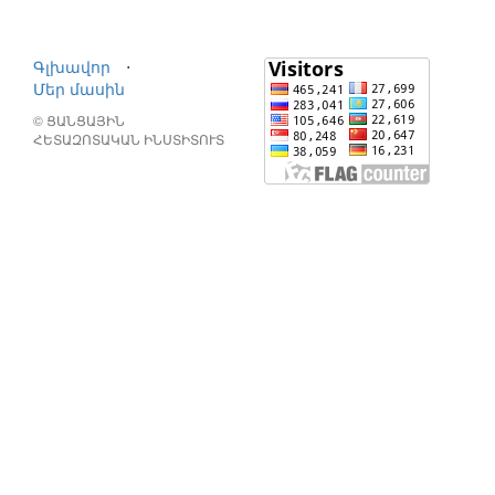
Գլխավոր
⋅
Մեր մասին
© ՑԱՆՑԱՅԻՆ
ՀԵՏԱԶՈՏԱԿԱՆ ԻՆՍՏԻՏՈՒՏ