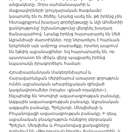
անցակետը։ Չորս սահմանապահի և
մաքսավորների (բուլղարական ծագմամբ)
կապոտել են ու ծեծել։ Նրանց ասել են, թե իրենց չեն
հետաքրքրում խաղաղ գործընթացը և Ալի Ահմետիի
ցանկությունը՝ իշխանությունը վերցնել խաղաղ
ճանապարհով։ Նրանք իրենց հայտարարել են Մեծ
Ալբանիայի մարտիկներ, որը ներառելու է հարևան
երկրների այն ամբողջ տարածքը, որտեղ ապրում
են էթնիկ ալբանացիներ։ Եվ հայտարարել են, որ
պատրաստ են մինչև վերջ պայքարել իրենց
նպատակն իրագործելու համար։
Հյուսիսարևմտյան Մակեդոնիայում և
Հարավարևելյան Սերբիայում առայսօր գոյություն
ունեն ալբանական ահաբեկչական զինված
կազմավորումներ (որպես «քնած օղակներ»),
ինչպիսիք են Կոսովոյի ազատագրության բանակը,
Ազգային ազատագրության բանակը, Ալբանական
ազգային բանակը, Պրեշևոյի, Մեդվեժայի և
Բույանովացի ազատագրության բանակը։ Ի դեպ,
ալբանական բնակչություն ունեցող սերբական
Պրեշևո, Մեդվեժա և Բույանովաց քաղաքները
գտնվում են «Թուրքական հոսքի» ճանապարհին, և