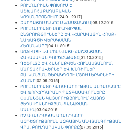
ԲՈՒԼՂԱՐԻԱՆ ՓՈԽՈՒՄ Է
ԱՇԽԱՐՀԱՔԱՂԱՔԱԿԱՆ
ԿՈՂՄՆՈՐՈՇՈՒՄԸ
[24.01.2017]
ԶԱՐԳԱՑՈՒՄՆԵՐԸ ԼԵՀԱՍՏԱՆՈՒՄ
[08.12.2015]
ԲՈՒԼՂԱՐԻԱՅԻ ՄՈՒՆԻՑԻՊԱԼ
ԸՆՏՐՈՒԹՅՈՒՆՆԵՐԸ ԵՎ «ՀԱՐԱՎԱՅԻՆ ՀՈՍՔ»
ՆԱԽԱԳԾԻ ՎԵՐՍԿՍՄԱՆ
ՀԵՌԱՆԿԱՐԸ
[04.11.2015]
ՍՈՖԻԱՅԻ ԵՎ ՄՈՍԿՎԱՅԻ ՀԱՇՏԵՑՄԱՆ
ՀԱԿԱՍԱԿԱՆ ԳՈՐԾԸՆԹԱՑԸ
[01.10.2015]
ԴԵՖՈԼՏԸ ԵՎ ՀԱՆՐԱՔՎԵՆ ՀՈՒՆԱՍՏԱՆՈՒՄ.
ՄԱՐՏԱՀՐԱՎԵՐՆԵՐ ԵՎ ԽՆԴԻՐՆԵՐ
ԲԱԼԿԱՆՅԱՆ ԹԵՐԱԿՂԶՈՒ ՄՅՈՒՍ ԵՐԿՐՆԵՐԻ
ՀԱՄԱՐ
[02.09.2015]
ԲՈՒԼՂԱՐԻԱՅԻ ԿԱՌԱՎԱՐՈՒԹՅԱՆ ԱՆԴԱՄՆԵՐԸ
ԵՎ ԽՈՐՀՐԴԱՐԱՆԻ ՊԱՏԳԱՄԱՎՈՐՆԵՐԸ
ՕՍՄԱՆՅԱՆ ԿԱՅՍՐՈՒԹՅՈՒՆՈՒՄ ՀԱՅՈՑ
ՑԵՂԱՍՊԱՆՈՒԹՅԱՆ ՃԱՆԱՉՄԱՆ
ՄԱՍԻՆ
[03.04.2015]
ՈՉ ԱՎԱՆԴԱԿԱՆ ԱՂԱՆԴՆԵՐԻ
ԱԶԴԵՑՈՒԹՅՈՒՆՆ ԱԶԳԱՅԻՆ ԱՆՎՏԱՆԳՈՒԹՅԱՆ
ՎՐԱ. ԲՈՒԼՂԱՐԱԿԱՆ ՓՈՐՁԸ
[27.03.2015]