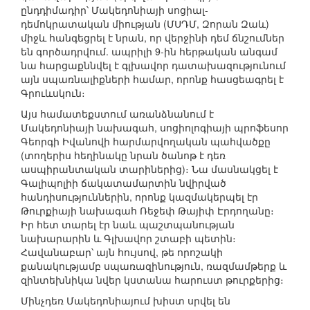
ընդդիմադիր՝ Մակեդոնիայի սոցիալ-
դեմոկրատական միության (ՄՍԴՄ, Զորան Զաև)
միջև հանգեցրել է նրան, որ վերջինի դեմ ճնշումներ
են գործադրվում. ապրիլի 9-ին հերթական անգամ
նա հարցաքննվել է գլխավոր դատախազությունում
այն սպառնալիքների համար, որոնք հասցեագրել է
Գրուևսկուն։
Այս համատեքստում առանձնանում է
Մակեդոնիայի նախագահ, սոցիոլոգիայի պրոֆեսոր
Գեորգի Իվանովի հարմարվողական պահվածքը
(տողերիս հեղինակը նրան ծանոթ է դեռ
ասպիրանտական տարիներից)։ Նա մասնակցել է
Գալիպոլիի ճակատամարտին նվիրված
հանդիսություններին, որոնք կազմակերպել էր
Թուրքիայի նախագահ Ռեջեփ Թայիփ Էրդողանը։
Իր հետ տարել էր նաև պաշտպանության
նախարարին և Գլխավոր շտաբի պետին։
Հավանաբար՝ այն հույսով, թե որոշակի
քանակությամբ սպառազինություն, ռազմամթերք և
զինտեխնիկա նվեր կստանա հարուստ թուրքերից։
Մինչդեռ Մակեդոնիայում խիստ սրվել են