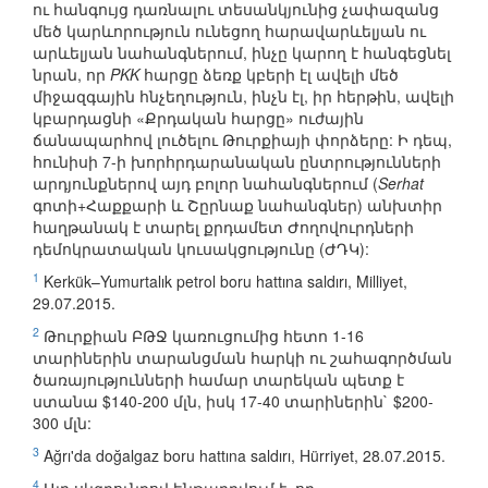
ու հանգույց դառնալու տեսանկյունից չափազանց
մեծ կարևորություն ունեցող հարավարևելյան ու
արևելյան նահանգներում, ինչը կարող է հանգեցնել
նրան, որ
PKK
հարցը ձեռք կբերի էլ ավելի մեծ
միջազգային հնչեղություն, ինչն էլ, իր հերթին, ավելի
կբարդացնի «Քրդական հարցը» ուժային
ճանապարհով լուծելու Թուրքիայի փորձերը: Ի դեպ,
հունիսի 7-ի խորհրդարանական ընտրությունների
արդյունքներով այդ բոլոր նահանգներում (
Serhat
գոտի+Հաքքարի և Շըրնաք նահանգներ) անխտիր
հաղթանակ է տարել քրդամետ Ժողովուրդների
դեմոկրատական կուսակցությունը (ԺԴԿ):
1
Kerkük–Yumurtalık petrol boru hattına saldırı, Milliyet,
29.07.2015.
2
Թուրքիան ԲԹՋ կառուցումից հետո 1-16
տարիներին տարանցման հարկի ու շահագործման
ծառայությունների համար տարեկան պետք է
ստանա $140-200 մլն, իսկ 17-40 տարիներին` $200-
300 մլն:
3
Ağrı'da doğalgaz boru hattına saldırı, Hürriyet, 28.07.2015.
4