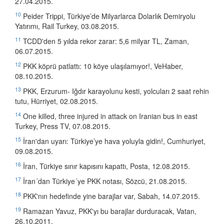
27.04.2015.
10
Peider Trippi, Türkiye’de Milyarlarca Dolarlık Demiryolu
Yatırımı, Rail Turkey, 03.08.2015.
11
TCDD'den 5 yılda rekor zarar: 5,6 milyar TL, Zaman,
06.07.2015.
12
PKK köprü patlattı: 10 köye ulaşılamıyor!, VeHaber,
08.10.2015.
13
PKK, Erzurum- Iğdır karayolunu kesti, yolcuları 2 saat rehin
tutu, Hürriyet, 02.08.2015.
14
One killed, three injured in attack on Iranian bus in east
Turkey, Press TV, 07.08.2015.
15
İran'dan uyarı: Türkiye’ye hava yoluyla gidin!, Cumhuriyet,
09.08.2015.
16
İran, Türkiye sınır kapısını kapattı, Posta, 12.08.2015.
17
İran´dan Türkiye´ye PKK notası, Sözcü, 21.08.2015.
18
PKK'nın hedefinde yine barajlar var, Sabah, 14.07.2015.
19
Ramazan Yavuz, PKK'yı bu barajlar durduracak, Vatan,
26.10.2011.