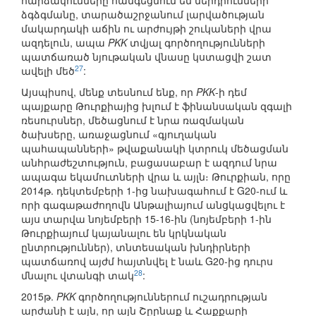
հարձակումները հանգեցնում են ներդրումների
ձգձգմանը, տարածաշրջանում լարվածության
մակարդակի աճին ու արժույթի շուկաների վրա
ազդելուն, ապա
PKK
տվյալ գործողությունների
պատճառած նյութական վնասը կստացվի շատ
27
ավելի մեծ
:
Այսպիսով, մենք տեսնում ենք, որ
PKK
-ի դեմ
պայքարը Թուրքիայից խլում է ֆինանսական զգալի
ռեսուրսներ, մեծացնում է նրա ռազմական
ծախսերը, առաջացնում «գյուղական
պահապանների» թվաքանակի կտրուկ մեծացման
անհրաժեշտություն, բացասաբար է ազդում նրա
ապագա եկամուտների վրա և այլն։ Թուրքիան, որը
2014թ. դեկտեմբերի 1-ից նախագահում է G20-ում և
որի գագաթաժողովն Անթալիայում անցկացվելու է
այս տարվա նոյեմբերի 15-16-ին (նոյեմբերի 1-ին
Թուրքիայում կայանալու են կրկնական
ընտրություններ), տնտեսական խնդիրների
պատճառով այժմ հայտնվել է նաև G20-ից դուրս
28
մնալու վտանգի տակ
:
2015թ.
PKK
գործողություններում ուշադրության
արժանի է այն, որ այն Շըրնաք և Հաքքարի