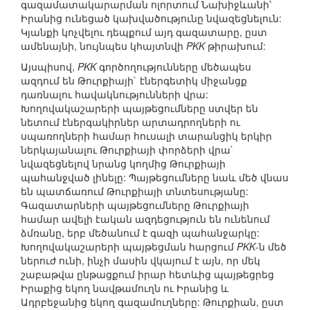
գազամատակարարման ոլորտում Նախիջևանի՝
Իրանից ունեցած կախվածությունը նվազեցնելուն:
Կյանքի կոչվելու դեպքում այդ գազատարը, ըստ
ամենայնի, նույնպես կհայտնվի
PKK
թիրախում:
Այսպիսով,
PKK
գործողությունները մեծապես
ազդում են Թուրքիայի` էներգետիկ միջանցք
դառնալու հավակնությունների վրա:
Խողովակաշարերի պայթեցումները ստվեր են
նետում էներգակիրներ արտադրողների ու
սպառողների համար հուսալի տարանցիկ երկիր
ներկայանալու Թուրքիայի փորձերի վրա`
նվազեցնելով նրանց կողմից Թուրքիայի
պահանջված լինելը: Պայթեցումները նաև մեծ վնաս
են պատճառում Թուրքիայի տնտեսությանը:
Գազատարների պայթեցումները Թուրքիայի
համար ավելի էական ազդեցություն են ունենում
ձմռանը, երբ մեծանում է գազի պահանջարկը:
Խողովակաշարերի պայթեցման հարցում
PKK
-ն մեծ
ներուժ ունի, ինչի մասին վկայում է այն, որ մեկ
շաբաթվա ընթացքում իրար հետևից պայթեցրեց
Իրաքից եկող նավթամուղն ու Իրանից և
Ադրբեջանից եկող գազամուղները: Թուրքիան, ըստ