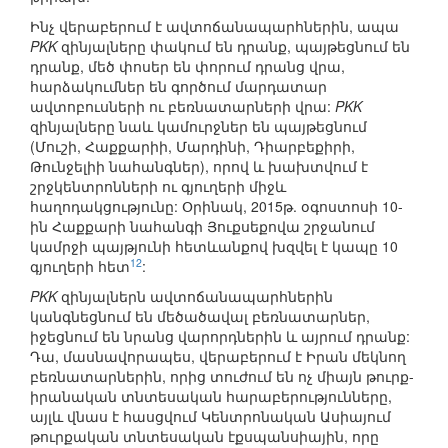
Ինչ վերաբերում է ավտոճանապարհներին, ապա
PKK
զինյալները փակում են դրանք, պայթեցնում են
դրանք, մեծ փոսեր են փորում դրանց վրա,
հարձակումներ են գործում մարդատար
ավտոբուսների ու բեռնատարների վրա:
PKK
զինյալները նաև կամուրջներ են պայթեցնում
(Մուշի, Հաքքարիի, Մարդինի, Դիարբեքիրի,
Թունջելիի նահանգներ), որով և խախտվում է
շրջկենտրոնների ու գյուղերի միջև
հաղոդակցությունը: Օրինակ, 2015թ. օգոստոսի 10-
ին Հաքքարի նահանգի Յուքսեքովա շրջանում
կամրջի պայթյունի հետևանքով խզվել է կապը 10
12
գյուղերի հետ
:
PKK
զինյալներն ավտոճանապարհներին
կանգնեցնում են մեծածավալ բեռնատարներ,
իջեցնում են նրանց վարորդներին և այրում դրանք:
Դա, մասնավորապես, վերաբերում է Իրան մեկնող
բեռնատարներին, որից տուժում են ոչ միայն թուրք-
իրանական տնտեսական հարաբերությունները,
այլև վնաս է հասցվում Կենտրոնական Ասիայում
թուրքական տնտեսական էքսպանսիային, որը