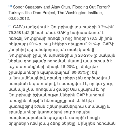
20
Soner Cagaptay and Altay Otun, Flooding Out Terror?
Turkey's Ilisu Dam Project, The Washington Institute,
03.05.2012.
21
GAP-ն առնչվում է Թուրքիայի տարածքի 9.7%-ին՝
75.358 կմ2 (9 նահանգ): GAP-ը նախատեսում է
ոռոգել Թուրքիայի ոռոգելի ողջ հողերի (8.5 միլիոն
հեկտար) 20%-ը, իսկ հէկերի դեպքում՝ 21%-ը: GAP-ի
շնորհիվ վերահսկողության տակ կառնվի
Թուրքիայի ջրային պոտենցիալի 28-29%-ը: Սակայն
ներկա դրությամբ ոռոգման մասով ավարտված է
աշխատանքների միայն 18-20%-ը, մինչդեռ
ջրամբարների պարագայում` 80-85%-ը: Եվ
այնուամենայնիվ, դրանց ջրերը չեն գործածվում
ոռոգման նպատակով, և ստացվում է, որ կա ջուր,
սակայն չկա ոռոգման ցանց: Սա վկայում է, որ
Թուրքիայի իշխանություններին GAP հարցում
առաջին հերթին հետաքրքրում են հէկեր
կառուցելով էժան էլեկտրաէներգիա ստանալը և
ջրամբարներ կառուցելով ջուրը որպես
ռազմավարական պաշար և ստորին հոսքի
երկրների դեմ լծակ ձեռք բերելը: Մինչդեռ ոռոգման