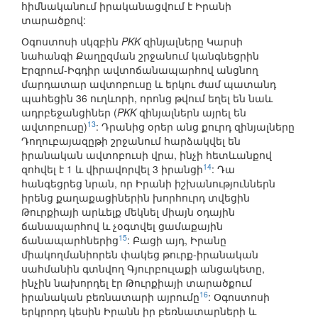
հիմնականում իրականացվում է Իրանի
տարածքով:
Օգոստոսի սկզբին
PKK
զինյալները Կարսի
նահանգի Քաղըզման շրջանում կանգնեցրին
Էրզրում-Իգդիր ավտոճանապարհով անցնող
մարդատար ավտոբուսը և երկու ժամ պատանդ
պահեցին 36 ուղևորի, որոնց թվում եղել են նաև
ադրբեջանցիներ (
PKK
զինյալներն այրել են
13
ավտոբուսը)
: Դրանից օրեր անց քուրդ զինյալները
Դողուբայազըթի շրջանում հարձակվել են
իրանական ավտոբուսի վրա, ինչի հետևանքով
14
զոհվել է 1 և վիրավորվել 3 իրանցի
: Դա
հանգեցրեց նրան, որ Իրանի իշխանություններն
իրենց քաղաքացիներին խորհուրդ տվեցին
Թուրքիայի արևելք մեկնել միայն օդային
ճանապարհով և չօգտվել ցամաքային
15
ճանապարհներից
: Բացի այդ, Իրանը
միակողմանիորեն փակեց թուրք-իրանական
սահմանին գտնվող Գյուրբուլաքի անցակետը,
ինչին նախորդել էր Թուրքիայի տարածքում
16
իրանական բեռնատարի այրումը
: Օգոստոսի
երկրորդ կեսին Իրանն իր բեռնատարների և