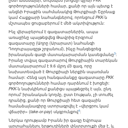
ըստ ամենայնի, նույնպես խոցելի կլինի PKK
գործողությունների համար, քանի որ այն պետք է
անցնի Իրաքին սահմանակից Թուրքիայի Շըրնաք
կամ Հաքքարի նահանգներով, որոնցում
PKK
-ն
մշտապես ցուցաբերում է մեծ ակտիվություն:
Ինչ վերաբերում է գազատարներին, ապա
առաջինը պայթեցվեց Թավրիզ-Էրզրում
գազատարը (Աղրը (Արարատ) նահանգի
Դողուբայազըթ շրջանում), ինչը հանգեցրեց
3
իրանական գազի մատակարարման կասեցմանը
:
Իրանը տվյալ գազատարով Թուրքիային տարեկան
մատակարարում է 9.6 մլրդ մ3 գազ, որը
նախատեսված է Թուրքիայի ներքին սպառման
համար: Հենց այդ հանգամանքը գազատարը
PKK
գործողությունների համար դարձնում է խոցելի:
PKK
-ն նախկինում քանիցս պայթեցրել է այն, ընդ
որում՝ իրանական կողմը, ըստ էության, չի տուժել
դրանից, քանի որ Թուրքիայի հետ գազային
համաձայնագիրը ստորագրվել է «վերցրու կամ
4
վճարիր» (
take-or-pay
) սկզբունքով
:
Ներկա դրությամբ Իրանն իր գազը Եվրոպա
արտահանելու երթուղիների փնտրտուքի մեջ է, և