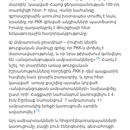
մարդիկ` կապված Հայոց ցեղասպանության 100-րդ
տարելիցի հետ: Ի դեպ, Վանի նահանգը
զբոսաշրջային առումով խստապես տուժել է նաև
նրանից, որ PKK զինված ակցիաների պատճառով
Իրանը դադարեցրել է Թուրքիայի հետ
երկաթուղային հաղորդակցությունը:
գ)
Ամբարտակ-ջրամբար
– Հուլիսի կեսին
թուրքական մամուլը գրեց, որ PKK-ն փոխել է
մարտավարությունը, և որ նրա թիրախում գտնվելու
18
են «անվտանգության ամբարտակները»
: Հարկ է
նշել, որ տարիներ առաջ թուրքական
իշխանությունները որոշեցին
PKK
-ի դեմ պայքարին
հավելել նաև ջրային բաղադրիչ, և դրա հետ
կապված` առաջ քաշվեց այսպես կոչված
«անվտանգության ամբարտակների» նախագիծը,
ըատ որի՝ Հաքքարի նահանգում կառուցվելու է 4,
իսկ Շըրնաք նահանգում` 7 ամբարտակ: 11
ամբարտակից երեքի կառուցումն արդեն
19
ավարտվել է
:
Այդ ամբարտակների և հիդրոէլեկտրակայանների
կառուցումը, բացի բուն էներգետիկ, գետահոսքի