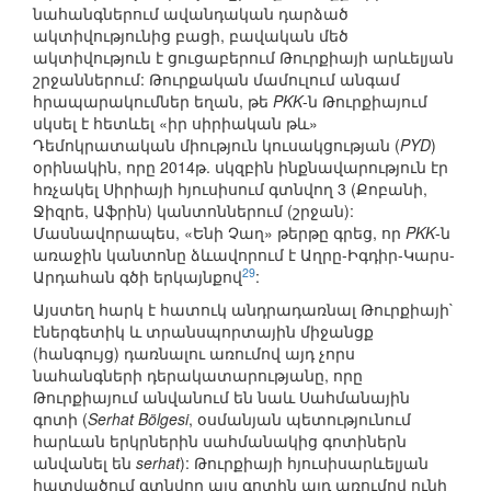
նահանգներում ավանդական դարձած
ակտիվությունից բացի, բավական մեծ
ակտիվություն է ցուցաբերում Թուրքիայի արևելյան
շրջաններում: Թուրքական մամուլում անգամ
հրապարակումներ եղան, թե
PKK
-ն Թուրքիայում
սկսել է հետևել «իր սիրիական թև»
Դեմոկրատական միություն կուսակցության (
PYD
)
օրինակին, որը 2014թ. սկզբին ինքնավարություն էր
հռչակել Սիրիայի հյուսիսում գտնվող 3 (Քոբանի,
Ջիզրե, Աֆրին) կանտոններում (շրջան):
Մասնավորապես, «Ենի Չաղ» թերթը գրեց, որ
PKK
-ն
առաջին կանտոնը ձևավորում է Աղրը-Իգդիր-Կարս-
29
Արդահան գծի երկայնքով
:
Այստեղ հարկ է հատուկ անդրադառնալ Թուրքիայի`
էներգետիկ և տրանսպորտային միջանցք
(հանգույց) դառնալու առումով այդ չորս
նահանգների դերակատարությանը, որը
Թուրքիայում անվանում են նաև Սահմանային
գոտի (
Serhat Bölgesi
, օսմանյան պետությունում
հարևան երկրներին սահմանակից գոտիներն
անվանել են
serhat
): Թուրքիայի հյուսիսարևելյան
հատվածում գտնվող այս գոտին այդ առումով ունի