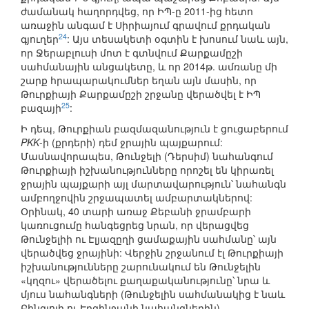
ժամանակ հաղորդվեց, որ ԻՊ-ը 2011-ից հետո
առաջին անգամ է Սիրիայում գրավում քրդական
24
գյուղեր
: Այս տեսակետի օգտին է խոսում նաև այն,
որ Ջերաբլուսի մոտ է գտնվում Քարքամըշի
սահմանային անցակետը, և որ 2014թ. ամռանը մի
շարք հրապարակումներ եղան այն մասին, որ
Թուրքիայի Քարքամըշի շրջանը վերածվել է ԻՊ
25
բազայի
:
Ի դեպ, Թուրքիան բազմազանություն է ցուցաբերում
PKK
-ի (քրդերի) դեմ ջրային պայքարում:
Մասնավորապես, Թունջելի (Դերսիմ) նահանգում
Թուրքիայի իշխանությունները որոշել են կիրառել
ջրային պայքարի այլ մարտավարություն՝ նահանգն
ամբողջովին շրջապատել ամբարտակներով:
Օրինակ, 40 տարի առաջ Քեբանի ջրամբարի
կառուցումը հանգեցրեց նրան, որ վերացվեց
Թունջելիի ու Էլյազըղի ցամաքային սահմանը՝ այն
վերածվեց ջրայինի: Վերջին շրջանում էլ Թուրքիայի
իշխանությունները շարունակում են Թունջելին
«կղզու» վերածելու քաղաքականությունը՝ նրա և
մյուս նահանգների (Թունջելին սահմանակից է նաև
Բինգյոլի ու Էրզինջանի նահանգներին)