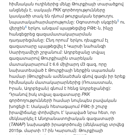
հիմնական ուղիներից մեկը Թուրքիայի տարածքով
անցնելն է, սակայն
PKK
գործողությունները
կասկածի տակ են դնում թուրքական երթուղու
5
նպատակահարմարությունը: Օգոստոսի սկզբին
ու
6
վերջին
երկու անգամ պայթեցվեց ԲԹԷ-ն, ինչը
հանգեցրեց գազամատակարարման
դադարեցմանը: Ընդ որում՝ երկու դեպքում էլ
գազատարը պայթեցվել է Կարսի նահանգի
Սարիղամիշի շրջանում: Ադրբեջանը տվյալ
գազատարով Թուրքիային տարեկան
մատակարարում է 6.6 միլիարդ մ3 գազ, որը
նախատեսված է Թուրքիայի ներքին սպառման
համար (Թուրքիան ամենաէժան գնով գազն իր երեք
հիմնական մատակարարներից (Ռուսաստան,
Իրան, Ադրբեջան) գնում է հենց Ադրբեջանից):
Դրանով իսկ տվյալ գազատարը
PKK
գործողությունների համար նույնպես բավական
խոցելի է: Սակայն հետագայում ԲԹԷ-ի շուրջ
իրավիճակը փոխվելու է՝ կապված նրա հետ, որ
մեկնարկել է Անդրանատոլիական գազատարի
(
TANAP
) նախագծի իրագործումը (մեկնարկը տրվեց
2015թ. մարտի 17-ին Կարսում): Թուրքիայի