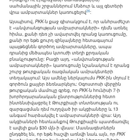
սահմանային շրջաններում Մնձուր և այլ գետերի
26
վրա ամբարտակներ կառուցելով
:
Այսպիսով,
PKK
-ն քաջ գիտակցում է, որ անհրաժեշտ
է «անվտանգության ամբարտակների» դեմն առնել
հիմա, քանի դեռ չի ավարտվել դրանց կառուցումը,
քանի որ եթե քուրդ զինյալները հետագայում
պայթեցնեն գործող ամբարտակները, ապա
դրանից մեծապես կտուժի տեղի քրդական
բնակչությունը: Բացի այդ, «անվտանգության
ամբարտակների» կառուցումը նշանակում է դրանց
շուրջ թուրքական ռազմական ամրակետերի
տեղակայում: Այս ամենը ներկայումս
PKK
-ին մղում է
գործուն քայլեր ձեռնարկելու: Օգոստոսի վերջին
թուրքական մամուլը գրեց, որ
PKK
-ն հունիսի 7-ի
խորհրդարանական ընտրություններից հետո
ինտենսիվացրել է Թուրքիայի տնտեսության ու
զարգացման դեմ ուղղված իր ակցիաները և 13
անգամ հարձակվել է ամբարտակների վրա: Այդ
ակցիաների հետևանքով Թուրքիային պատճառվել
է ավելի քան $30 մլն-ի վնաս: Մասնագետներն
ընդգծել են, որ եթե հաշվի առնվի նաև այն, որ
PKK