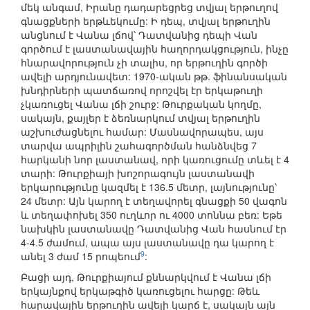
մեկ անգամ, Իրանը դադարեցրեց տվյալ երթուղով
գնացքների երթևեկումը: Ի դեպ, տվյալ երթուղին
անցնում է Վանա լճով՝ Դատվանից դեպի Վան
գործում է լաստանավային հաղորդակցություն, ինչը
հնարավորություն չի տալիս, որ երթուղին գործի
ավելի արդյունավետ: 1970-ական թթ. ֆինանսական
խնդիրների պատճառով որոշվել էր երկաթուղի
չկառուցել Վանա լճի շուրջ: Թուրքական կողմը,
սակայն, քայլեր է ձեռնարկում տվյալ երթուղին
աշխուժացնելու համար: Մասնավորապես, այս
տարվա ապրիլին շահագործման հանձնվեց 7
հարկանի նոր լաստանավ, որի կառուցումը տևել է 4
տարի: Թուրքիայի խոշորագույն լաստանավի
երկարությունը կազմել է 136.5 մետր, լայնությունը՝
24 մետր: Այն կարող է տեղավորել գնացքի 50 վագոն
և տեղափոխել 350 ուղևոր ու 4000 տոննա բեռ: Եթե
նախկին լաստանավը Դատվանից Վան հասնում էր
4-4.5 ժամում, ապա այս լաստանավը դա կարող է
9
անել 3 ժամ 15 րոպեում
:
Բացի այդ, Թուրքիայում քննարկվում է Վանա լճի
երկայնքով երկաթգիծ կառուցելու հարցը: Թեև
հարավային երթուղին ավելի կարճ է, սակայն այն