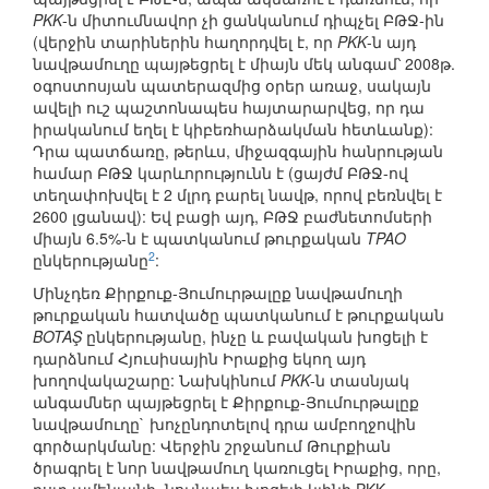
PKK
-ն միտումնավոր չի ցանկանում դիպչել ԲԹՋ-ին
(վերջին տարիներին հաղորդվել է, որ
PKK
-ն այդ
նավթամուղը պայթեցրել է միայն մեկ անգամ՝ 2008թ.
օգոստոսյան պատերազմից օրեր առաջ, սակայն
ավելի ուշ պաշտոնապես հայտարարվեց, որ դա
իրականում եղել է կիբեռհարձակման հետևանք):
Դրա պատճառը, թերևս, միջազգային հանրության
համար ԲԹՋ կարևորությունն է (ցայժմ ԲԹՋ-ով
տեղափոխվել է 2 մլրդ բարել նավթ, որով բեռնվել է
2600 լցանավ): Եվ բացի այդ, ԲԹՋ բաժնետոմսերի
միայն 6.5%-ն է պատկանում թուրքական
TPAO
2
ընկերությանը
:
Մինչդեռ Քիրքուք-Յումուրթալըք նավթամուղի
թուրքական հատվածը պատկանում է թուրքական
BOTAŞ
ընկերությանը, ինչը և բավական խոցելի է
դարձնում Հյուսիսային Իրաքից եկող այդ
խողովակաշարը: Նախկինում
PKK
-ն տասնյակ
անգամներ պայթեցրել է Քիրքուք-Յումուրթալըք
նավթամուղը` խոչընդոտելով դրա ամբողջովին
գործարկմանը: Վերջին շրջանում Թուրքիան
ծրագրել է նոր նավթամուղ կառուցել Իրաքից, որը,