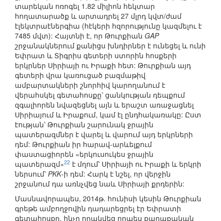
տարեկան ոռոգել 1.82 միլիոն հեկտար
հողատարածք և արտադրել 27 մլրդ կվտ/ժամ
էլեկտրաէներգիա (հէկերի հզորությունը կազմելու է
7485 մվտ): Հայտնի է, որ Թուրքիան
GAP
շրջանակներում քանիցս խնդիրներ է ունեցել և ունի
Եփրատ և Տիգրիս գետերի ստորին հոսքերի
երկրներ Սիրիայի ու Իրաքի հետ: Թուրքիան այդ
գետերի վրա կառուցած բազմաթիվ
ամբարտակների շնորհիվ կարողանում է
վերահսկել գետահոսքը՝ ցանկության դեպքում
զգալիորեն նվազեցնել այն և երաշտ առաջացնել
Սիրիայում և Իրաքում, կամ էլ ընդհակառակը: Ըստ
էության՝ Թուրքիան շարունակ ջրային
պատերազմներ է վարել և վարում այդ երկրների
դեմ: Թուրքիան իր հարավ-արևելքում
փաստացիորեն «երկուսուկես ջրային
22
պատերազմ»
է մղում՝ Սիրիայի ու Իրաքի և երկրի
ներսում՝
PKK
-ի դեմ: Հարկ է նշել, որ վերջին
շրջանում դա առնչվեց նաև Սիրիայի քրդերին:
Մասնավորապես, 2014թ. հունիսի կեսին Թուրքիան
գրեթե ամբողջովին դադարեցրել էր Եփրատի
գետահոսքը, ինչը որակվեց որպես քաղաքական