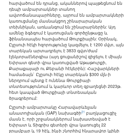
հարվածում են դրանց, ականներով պայթեցնում են
դեպի ամբարտակներ տանող
ավտոճանապարհները, այրում են ամբարտակների
կառուցմանը մասնակցող շինարարական
տեխնիկան, առևանգում են շինարարներին: Այդ
ամենը ձգձգում է կառուցման գործընթացը և
ֆինանսապես հարվածում Թուրքիային: Օրինակ,
Ըլըսուի հէկի հզորությունը կազմելու է 1200 մվտ, այն
տարեկան արտադրելու է 3833 գվտ/ժամ
էլեկտրաէներգիա (այդ ցուցանիշով զիջելու է միայն
Եփրատ գետի վրա կառուցված Աթաթուրքի,
Քարաքայայի ու Քեբանի հէկերին): Հաշվարկների
համաձայն` Ըլըսուի հէկը տարեկան $300 մլն-ի
ներդրում պետք է ունենա Թուրքիայի
տնտեսությունում և կարևոր տեղ զբաղեցնի 2023թ.
հետ կապված Թուրքիայի տնտեսական
ծրագրերում:
Ըլըսուի ամբարտակը Հարավարևելյան
21
անատոլիական (GAP) նախագծի
բաղկացուցիչ
մասն է, որի շրջանակներում նախատեսված է
Եփրատ և Տիգրիս գետերի վրա կառուցել 22
ջրամբար և 19 հէկ, ինչի շնորհիվ հնարավոր կլինի