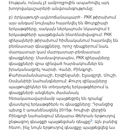
էության, ունակ չէ ամբողջովին ապահովել այդ
խողովակաշարերի անվտանգությունը:
բ)
Երկաթուղի-ավտոճանապարհ
-
PKK
թիրախում
այս անգամ նույնպես հայտնվել են Թուրքիայի
երկաթգծերը, սակայն ներկայումս նկատվում է
երկաթգծերի պայթեցման ինտենսիվացում: PKK
զինյալների թիրախում հիմնականում հայտնվել են
բեռնատար գնացքները, որոշ դեպքերում նաև
մարդատար կամ մարդատար-բեռնատար
գնացքները: Մասնավորապես,
PKK
զինյալները
գնացքների վրա զինված հարձակումներ են
իրականացրել Կարսի, Վանի, Բինգյոլի,
Քահրամանմարաշի, Էրզինջանի, Էլյազըղի, Մուշի,
Օսմանիեի նահանգներում: Քուրդ զինյալները
պայթուցիկներ են տեղադրել երկաթգծերում և
գնացքների անցնելու ժամանակ
հեռակառավարմամբ պայթեցրել են դրանք՝
վնասելով երկաթգծերն ու գնացքները: Դրանցից
պետք է առանձնացնել 2015թ. հուլիսի վերջին
Բինգյոլի նահանգում Անկարա-Թեհրան երթուղով
8
ընթացող գնացքի պայթեցման դեպքը
: Այն բանից
հետո, ինչ նույն երթուղով գնացքը պայթեցվեց ևս