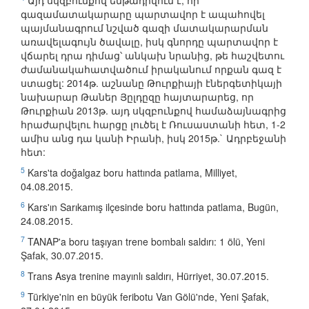
Այդ սկզբունքով ենթադրվում է, որ
գազամատակարարը պարտավոր է ապահովել
պայմանագրում նշված գազի մատակարարման
առավելագույն ծավալը, իսկ գնորդը պարտավոր է
վճարել դրա դիմաց՝ անկախ նրանից, թե հաշվետու
ժամանակահատվածում իրականում որքան գազ է
ստացել: 2014թ. աշնանը Թուրքիայի էներգետիկայի
նախարար Թաներ Յըլդըզը հայտարարեց, որ
Թուրքիան 2013թ. այդ սկզբունքով համաձայնագրից
հրաժարվելու հարցը լուծել է Ռուսաստանի հետ, 1-2
ամիս անց դա կանի Իրանի, իսկ 2015թ.` Ադրբեջանի
հետ:
5
Kars'ta doğalgaz boru hattında patlama, Milliyet,
04.08.2015.
6
Kars'ın Sarıkamış ilçesinde boru hattında patlama, Bugün,
24.08.2015.
7
TANAP'a boru taşıyan trene bombalı saldırı: 1 ölü, Yeni
Şafak, 30.07.2015.
8
Trans Asya trenine mayınlı saldırı, Hürriyet, 30.07.2015.
9
Türkiye'nin en büyük feribotu Van Gölü'nde, Yeni Şafak,