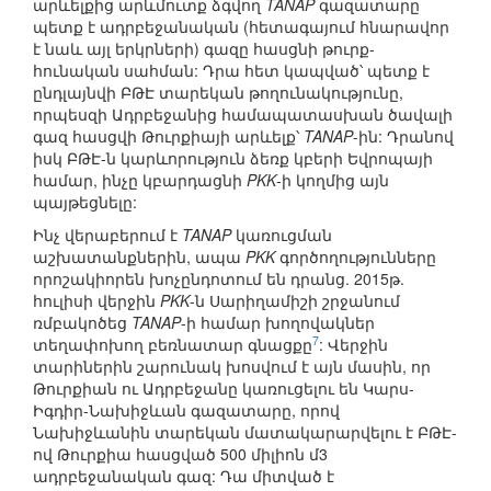
արևելքից արևմուտք ձգվող
TANAP
գազատարը
պետք է ադրբեջանական (հետագայում հնարավոր
է նաև այլ երկրների) գազը հասցնի թուրք-
հունական սահման: Դրա հետ կապված՝ պետք է
ընդլայնվի ԲԹԷ տարեկան թողունակությունը,
որպեսզի Ադրբեջանից համապատասխան ծավալի
գազ հասցվի Թուրքիայի արևելք՝
TANAP
-ին: Դրանով
իսկ ԲԹԷ-ն կարևորություն ձեռք կբերի Եվրոպայի
համար, ինչը կբարդացնի
PKK
-ի կողմից այն
պայթեցնելը:
Ինչ վերաբերում է
TANAP
կառուցման
աշխատանքներին, ապա
PKK
գործողությունները
որոշակիորեն խոչընդոտում են դրանց. 2015թ.
հուլիսի վերջին
PKK
-ն Սարիղամիշի շրջանում
ռմբակոծեց
TANAP
-ի համար խողովակներ
7
տեղափոխող բեռնատար գնացքը
: Վերջին
տարիներին շարունակ խոսվում է այն մասին, որ
Թուրքիան ու Ադրբեջանը կառուցելու են Կարս-
Իգդիր-Նախիջևան գազատարը, որով
Նախիջևանին տարեկան մատակարարվելու է ԲԹԷ-
ով Թուրքիա հասցված 500 միլիոն մ3
ադրբեջանական գազ: Դա միտված է