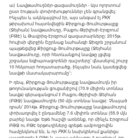
ա)
Նավթամուղներ-գազամուղներ
- Այս ոլորտում
ըստ էության փոփոխություններ չեն գրանցվել:
Ինչպես և ակնկալվում էր, այս անգամ էլ
PKK
թիրախում հայտնվեցին Քիրքուք-Յումուրթալըք
(Ջեյհան) նավթամուղը, Բաքու-Թբիլիսի-Էրզրում
(ԲԹԷ) և Թավրիզ-Էրզրում գազատարները: 2015թ.
հուլիսի վերջին Շըրնաք նահանգի Ջիզրե շրջանում
պայթեցվեց Քիրքուք-Յումուրթալըք (Ջեյհան)
նավթամուղը, որի հետևանքով նավթը լցվեց
շրջակա եգիպտացորենի դաշտերը՝ վնասելով շուրջ
10 հեկտար հողատարածք, ինչպես նաև կասեցվեց
1
նավթի մատակարարումը
:
Ի դեպ, Քիրքուք-Յումուրթալըք նավթամուղն իր
թողունակության ցուցանիշով (70.9 միլիոն տոննա
նավթ) գերազանցում է Բաքու-Թբիլիսի-Ջեյհան
(ԲԹՋ) նավթամուղին (50 մլն տոննա նավթ): Չնայած
դրան՝ 2014թ. Քիրքուք-Յումուրթալըք նավթամուղով
փոխադրվել է ընդամենը 7.6 միլիոն տոննա (55.9 մլն
բարել) նավթ: Եթե հաշվի առնենք, որ մինչև Էրզրում
ԲԹՋ ու ԲԹԷ երթուղիները գրեթե ամբողջովին
համընկնում են, և որ
PKK
-ն նախկինում քանիցս
պայթեցրել է ԲԹԷ-ն, ապա ակնառու է դառնում, որ