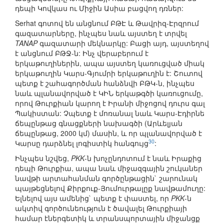
դեպի Կովկաս ու Միջին Ասիա բացվող դռներ:
Serhat գոտով են անցնում ԲԹԷ և Թավրիզ-Էրզրում
գազատարները, ինչպես նաև այստեղ է տրվել
TANAP
գազատարի մեկնարկը: Բացի այդ, այստեղով
է անցնում ԲԹՋ-ն: Ինչ վերաբերում է
երկաթուղիներին, ապա այստեղ կառուցված միակ
երկաթուղին Կարս-Գյումրի երկաթուղին է: Շուտով
պետք է շահագործման հանձնվի ԲԹԿ-ն, ինչպես
նաև պլանավորված է ԿԻՆ երկաթգծի կառուցումը,
որով Թուրքիան կարող է Իրանի միջոցով դուրս գալ
Պակիստան: Չպետք է մոռանալ նաև Կարս-Էդիրնե
ճեպընթաց գնացքների նախագծի (Արևելյան
ճեպընթաց, 2000 կմ) մասին, և որ պլանավորված է
30
Կարսը դարձնել լոգիստիկ հանգույց
:
Ինչպես նշվեց,
PKK
-ն խոչընդոտում է նաև Իրաքից
դեպի Թուրքիա, ապա նաև միջազգային շուկաներ
նավթի արտահանման գործընթացին` շարունակ
պայթեցնելով Քիրքուք-Յումուրթալըք նավթամուղը:
Ելնելով այս ամենից` պետք է փաստել, որ
PKK
-ն
ակտիվ գործունեություն է ծավալել Թուրքիայի
համար էներգետիկ և տրանսպորտային միջանցք