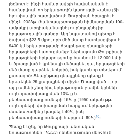
լեռնոտ է, ինչի համար ավելի հավանական է
համարվում, որ երկաթուղին կառուցվի Վանա լճի
հյուսիսային հատվածում: Թուրքիան ծրագրել է
մինչև 2023թ. (հանրապետության հիմնադրման 100-
ամյակը) արդիականացնել ու ընդլայնել իր
երկաթուղային ցանցը։ Այդ նպատակով պետք է
ծախսվի $23.5 մլրդ, որի մեծ մասը հատկացվելու է
9400 կմ երկարությամբ ճեպընթաց գնացքների
երկաթգծերի կառուցմանը։ Ներկայումս Թուրքիայի
երկաթգծերի երկարությունը հասնում է 12.000 կմ-ի
և ծրագրված է կրկնակի մեծացնել դա, երկաթգծերի
մեծ մասը դարձնել երկգիծ, իսկ կարևոր տեղերում՝
քառագիծ։ Ճեպընթաց գնացքները պետք է
երթևեկեն 29 քաղաքների միջև։ Ծրագրված է, որ
այդ ամենի շնորհիվ երկաթուղուն բաժին կընկնի
ուղևորափոխադրման 10%-ը և
բեռնափոխադրումների 15%-ը (1950-ական թթ.
ուղևորների փոխադրման հարցում երկաթգծի
մասնաբաժինը կազմել է 40%, իսկ
10
բեռնափոխադրումների հարցում` 60%)
։
Պետք է նշել, որ Թուրքիայի պետական
երկաթուղիներ (
TCDD
) ընկերությունը վերջին 5