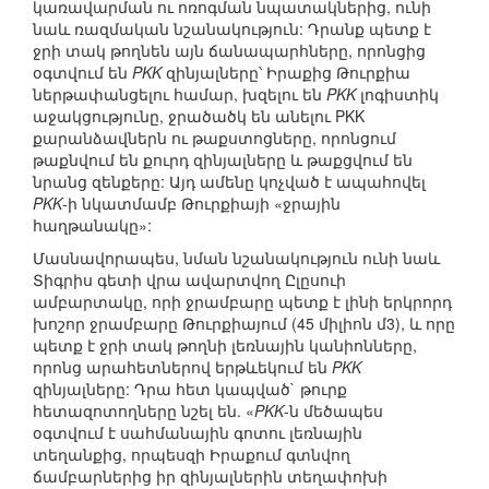
կառավարման ու ոռոգման նպատակներից, ունի
նաև ռազմական նշանակություն: Դրանք պետք է
ջրի տակ թողնեն այն ճանապարհները, որոնցից
օգտվում են
PKK
զինյալները՝ Իրաքից Թուրքիա
ներթափանցելու համար, խզելու են
PKK
լոգիստիկ
աջակցությունը, ջրածածկ են անելու PKK
քարանձավներն ու թաքստոցները, որոնցում
թաքնվում են քուրդ զինյալները և թաքցվում են
նրանց զենքերը: Այդ ամենը կոչված է ապահովել
PKK
-ի նկատմամբ Թուրքիայի «ջրային
հաղթանակը»:
Մասնավորապես, նման նշանակություն ունի նաև
Տիգրիս գետի վրա ավարտվող Ըլըսուի
ամբարտակը, որի ջրամբարը պետք է լինի երկրորդ
խոշոր ջրամբարը Թուրքիայում (45 միլիոն մ3), և որը
պետք է ջրի տակ թողնի լեռնային կանիոնները,
որոնց արահետներով երթևեկում են
PKK
զինյալները: Դրա հետ կապված` թուրք
հետազոտողները նշել են. «
PKK
-ն մեծապես
օգտվում է սահմանային գոտու լեռնային
տեղանքից, որպեսզի Իրաքում գտնվող
ճամբարներից իր զինյալներին տեղափոխի