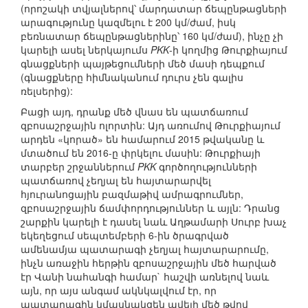
(որոշակի տվյալներով՝ մարդատար ճեպընթացների
արագությունը կազմելու է 200 կմ/ժամ, իսկ
բեռնատար ճեպընթացներինը՝ 160 կմ/ժամ), ինչը չի
կարելի ասել ներկայումս
PKK
-ի կողմից Թուրքիայում
գնացքների պայթեցումների մեծ մասի դեպքում
(գնացքները հիմնականում դուրս չեն գալիս
ռելսերից):
Բացի այդ, դրանք մեծ վնաս են պատճառում
զբոսաշրջային ոլորտին: Այդ առումով Թուրքիայում
արդեն «կորած» են համարում 2015 թվականը և
մտածում են 2016-ը փրկելու մասին: Թուրքիայի
տարբեր շրջաններում
PKK
գործողությունների
պատճառով չեղյալ են հայտարարվել
հյուրանոցային բազմաթիվ ամրագրումներ,
զբոսաշրջային ճամփորդություններ և այլն: Դրանց
շարքին կարելի է դասել նաև Աղթամարի Սուրբ խաչ
եկեղեցում սեպտեմբերի 6-ին ծրագրված
ամենամյա պատարագի չեղյալ հայտարարումը,
ինչն առաջին հերթին զբոսաշրջային մեծ հարված
էր Վանի նահանգի համար` հաշվի առնելով նաև
այն, որ այս անգամ ակնկալվում էր, որ
պատարագին կմասնակցեն ավելի մեծ թվով