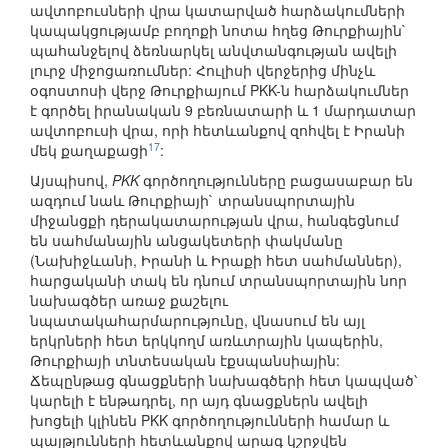
ավտոբուսների վրա կատարված հարձակումների
կապակցությամբ բողոքի նոտա հղեց Թուրքիային`
պահանջելով ձեռնարկել անվտանգության ավելի
լուրջ միջոցառումներ: Հուլիսի վերջերից մինչև
օգոստոսի վերջ Թուրքիայում PKK-ն հարձակումներ
է գործել իրանական 9 բեռնատարի և 1 մարդատար
ավտոբուսի վրա, որի հետևանքով զոհվել է Իրանի
17
մեկ քաղաքացի
:
Այսպիսով,
PKK
գործողությունները բացասաբար են
ազդում նաև Թուրքիայի` տրանսպորտային
միջանցքի դերակատարության վրա, հանգեցնում
են սահմանային անցակետերի փակմանը
(Նախիջևանի, Իրանի և Իրաքի հետ սահմաններ),
հարցականի տակ են դնում տրանսպորտային նոր
նախագծեր առաջ քաշելու
նպատակահարմարությունը, վնասում են այլ
երկրների հետ երկկողմ առևտրային կապերին,
Թուրքիայի տնտեսական էքսպանսիային:
Ճեպընթաց գնացքների նախագծերի հետ կապված՝
կարելի է ենթադրել, որ այդ գնացքներն ավելի
խոցելի կլինեն PKK գործողությունների համար և
պայթյունների հետևանքով արագ կշրջվեն