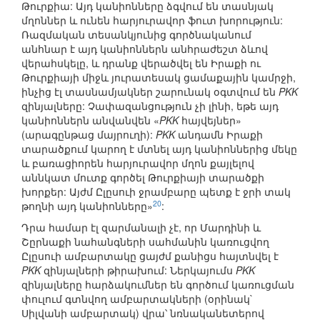
Թուրքիա: Այդ կանիոնները ձգվում են տասնյակ
մղոններ և ունեն հարյուրավոր ֆուտ խորություն:
Ռազմական տեսանկյունից գործնականում
անհնար է այդ կանիոններն անհրաժեշտ ձևով
վերահսկելը, և դրանք վերածվել են Իրաքի ու
Թուրքիայի միջև յուրատեսակ ցամաքային կամրջի,
ինչից էլ տասնամյակներ շարունակ օգտվում են
PKK
զինյալները: Չափազանցություն չի լինի, եթե այդ
կանիոններն անվանվեն «
PKK
հայվեյներ»
(արագընթաց մայրուղի):
PKK
անդամն Իրաքի
տարածքում կարող է մտնել այդ կանիոններից մեկը
և բառացիորեն հարյուրավոր մղոն քայլելով
աննկատ մուտք գործել Թուրքիայի տարածքի
խորքեր: Այժմ Ըլըսուի ջրամբարը պետք է ջրի տակ
20
թողնի այդ կանիոնները»
:
Դրա համար էլ զարմանալի չէ, որ Մարդինի և
Շըրնաքի նահանգների սահմանին կառուցվող
Ըլըսուի ամբարտակը ցայժմ քանիցս հայտնվել է
PKK
զինյալների թիրախում: Ներկայումս
PKK
զինյալները հարձակումներ են գործում կառուցման
փուլում գտնվող ամբարտակների (օրինակ`
Սիլվանի ամբարտակ) վրա՝ նռնականետերով