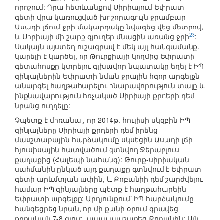
որոշում: Դրա հետևանքով Սիրիայում Եփրատ
գետի վրա կառուցված խոշորագույն ջրամբար
Ասադի լճում ջրի մակարդակը նվազեց վեց մետրով,
23
և Սիրիայի մի շարք գյուղեր մնացին առանց ջրի
:
Սակայն այստեղ ուշագրավ է մեկ այլ հանգամանք.
կարելի է կարծել, որ Թուրքիայի կողմից Եփրատի
գետահոսքը կտրելու գլխավոր նպատակը եղել է ԻՊ
զինյալներին Եփրատի նման ջրային հզոր արգելքն
անարգել հաղթահարելու հնարավորություն տալը և
ինքնավարություն հռչակած Սիրիայի քրդերի դեմ
նրանց ուղղելը:
Չպետք է մոռանալ, որ 2014թ. հուլիսի սկզբին ԻՊ
զինյալները Սիրիայի քրդերի դեմ իրենց
մասշտաբային հարձակումը սկսեցին Ասադի լճի
հյուսիսային հատվածում գտնվող Ջերաբլուս
քաղաքից (Հալեպի նահանգ): Թուրք-սիրիական
սահմանին ընկած այդ քաղաքը գտնվում է Եփրատ
գետի արևմտյան ափին, և Քոբանիի դեմ շարժվելու
համար ԻՊ զինյալները պետք է հաղթահարեին
Եփրատի արգելքը: Արդյունքում՝ ԻՊ հարձակումը
հանգեցրեց նրան, որ մի քանի օրում գրավեց
քրդական 7-8 գյուղ, ապա պաշարեց Քոբանին: Այն