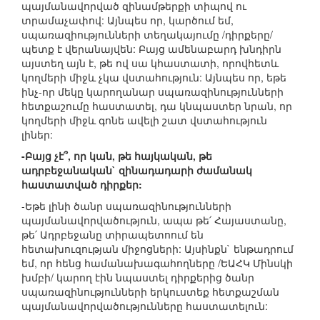
պայմանավորված զինամթերքի տիպով ու
տրամաչափով: Այնպես որ, կարծում եմ,
սպառազիությունների տեղակայումը /դիրքերը/
պետք է վերանայվեն: Բայց ամենաբարդ խնդիրն
այստեղ այն է, թե ով սա կհաստատի, որովհետև
կողմերի միջև չկա վստահություն: Այնպես որ, եթե
ինչ-որ մեկը կարողանար սպառազինությունների
հետքաշումը հաստատել, դա կնպաստեր նրան, որ
կողմերի միջև գոնե ավելի շատ վստահություն
լիներ:
-Բայց չէ՞, որ կան, թե հայկական, թե
ադրբեջանական` զինադադարի ժամանակ
հաստատված դիրքեր:
-Եթե լինի ծանր սպառազինությունների
պայմանավորվածություն, ապա թե՛ Հայաստանը,
թե՛ Ադրբեջանը տիրապետոում են
հետախուզության միջոցների: Այսինքն` ենթադրում
եմ, որ հենց համանախագահողները /ԵԱՀԿ Մինսկի
խմբի/ կարող էին նպաստել դիրքերից ծանր
սպառազինությունների երկուստեք հետքաշման
պայմանավորվածությունները հաստատելուն: