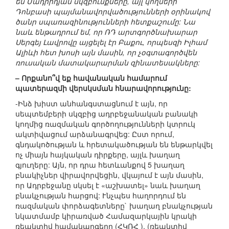
են Մադրիդյան սկզբունքները, այլ կողմերի`
Դոնբասի պայմանավորվածությունների օրինակով
ծանր սպառազինությունների հետքաշումը: Նա
նաև ենթադրում եմ, որ ՌԴ արտգործնախարար
Սերգեյ Լավրովը այցելել էր Բաքու, որպեսզի Իլհամ
Ալիևի հետ խոսի այն մասին, որ չօգտագործվեն
ռուսական մատակարարման զինատեսակները:
– Որքանո՞վ եք հավանական համարում
պատերազմի վերսկսման հնարավորությունը:
-Ինձ խիստ անհանգստացնում է այն, որ
սեպտեմբերի սկզբից ադրբեջանական բանակի
կողմից ռազմական գործողությունների կտրուկ
ակտիվացում արձանագրվեց: Ըստ որում,
գնդակոծության և հրետակածության են ենթարկվել
ոչ միայն հայկական դիրքերը, այլև խաղաղ
գյուղերը: Այն, որ դրա հետևանքով 5 խաղաղ
բնակիչներ վիրավորվեցին, վկայում է այն մասին,
որ Ադրբեջանը սկսել է «աշխատել» նաև խաղաղ
բնակչության հարցով: Ւնչպես հաղորդում են
ռազմական փորձագետները` խաղաղ բնակչության
նկատմամբ կիրառված Համազարկային կրակի
ռեակտիվ համակարգերը (ՀԿՌՀ ), (ռեակտիվ