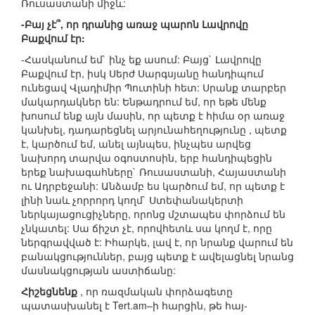
Ռուսաստանի միջև:
-Բայ չէ՞, որ դրանից առաջ պարոն Լավրովը
Բաքվում էր:
-Հասկանում եմ` ինչ եք ասում: Բայց` Լավրովը
Բաքվում էր, իսկ Սերժ Սարգսյանը հանդիպում
ունեցավ Վլադիմիր Պուտինի հետ: Սրանք տարբեր
մակարդակներ են: Ենթադրում եմ, որ եթե մենք
խոսում ենք այն մասին, որ պետք է հիմա օր առաջ
կանխել, դադարեցնել արյունահեղությունը , պետք
է, կարծում եմ, անել այնպես, ինչպես արվեց
նախորդ տարվա օգոստոսին, երբ հանդիպեցին
երեք նախագահները` Ռուսաստանի, Հայաստանի
ու Ադրբեջանի: Անձամբ ես կարծում եմ, որ պետք է
լինի նաև չորրորդ կողմ` Ստեփանակերտի
ներկայացուցիչները, որոնց մշտապես փորձում են
չնկատել: Սա ճիշտ չէ, որովհետև սա կողմ է, որը
ներգրավված է: Իհարկե, լավ է, որ նրանք վարում են
բանակցություններ, բայց պետք է ավելացնել նրանց
մասնակցության աստիճանը:
Հիշեցնենք
, որ ռազմական փորձագետը
պատասխանել է Tert.am–ի հարցին, թե հայ-