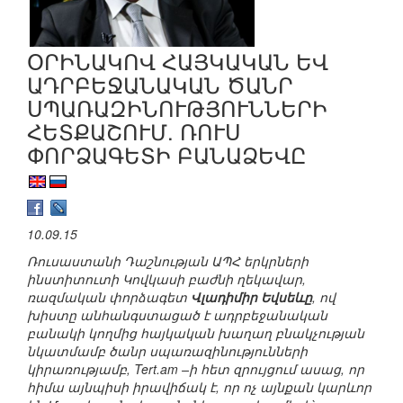
ՕՐԻՆԱԿՈՎ ՀԱՅԿԱԿԱՆ ԵՎ
ԱԴՐԲԵՋԱՆԱԿԱՆ ԾԱՆՐ
ՍՊԱՌԱԶԻՆՈՒԹՅՈՒՆՆԵՐԻ
ՀԵՏՔԱՇՈՒՄ. ՌՈՒՍ
ՓՈՐՁԱԳԵՏԻ ԲԱՆԱՁԵՎԸ
10.09.15
Ռուսաստանի Դաշնության ԱՊՀ երկրների
ինստիտուտի Կովկասի բաժնի ղեկավար,
ռազմական փորձագետ
Վլադիմիր Եվսեևը
, ով
խիստը անհանգստացած է ադրբեջանական
բանակի կողմից հայկական խաղաղ բնակչության
նկատմամբ ծանր սպառազինությունների
կիրառությամբ, Tert.am –ի հետ զրույցում ասաց, որ
հիմա այնպիսի իրավիճակ է, որ ոչ այնքան կարևոր