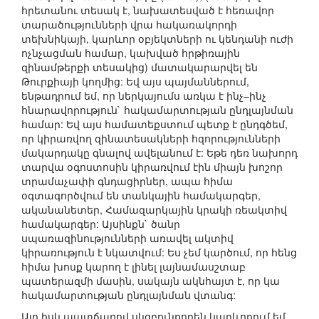
հրետանու տեսակ է, նախատեսված է հեռավոր
տարածությունների վրա հակառակորդի
տեխնիկայի, կարևոր օբյեկտների ու կենդանի ուժի
ոչնչացման համար, կախված հրթիռային
զինամթերքի տեսակից) մատակարարվել են
Թուրքիայի կողմից: Եվ այս պայմաններում,
ենթադրում եմ, որ ներկայումս առկա է ինչ–ինչ
հնարավորություն` հակամարտության ընդլայնման
համար: Եվ այս համատեքստում պետք է ընդգծեմ,
որ կիրառվող զինատեսակների հզորությունների
մակարդակը գնալով ավելանում է: Եթե դեռ նախորդ
տարվա օգոստոսին կիրառվում էին միայն խոշոր
տրամաչափի գնդացիրներ, ապա հիմա
օգտագործվում են տանկային համակարգեր,
ականանետեր, Համազարկային կրակի ռեակտիվ
համակարգեր: Այսինքն` ծանր
սպառազինությունների առավել ակտիվ
կիրառություն է նկատվում: Ես չեմ կարծում, որ հենց
հիմա խոսք կարող է լինել լայնամասշտաբ
պատերազմի մասին, սակայն ակնհայտ է, որ կա
հակամարտության ընդլայնման վտանգ:
Այդ իսկ պատճառով սկզբունքորեն կարևորում եմ,