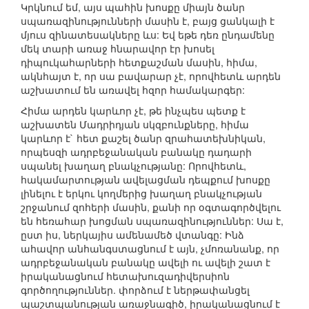
Կրկնում եմ, այս պահին խոսքը միայն ծանր
սպառազինությունների մասին է, բայց ցանկալի է
մյուս զինատեսակները ևս: Եվ եթե դեռ ընդամենը
մեկ տարի առաջ հնարավոր էր խոսել
դիպուկահարների հետքաշման մասին, հիմա,
ակնհայտ է, որ սա բավարար չէ, որովհետև արդեն
աշխատում են առավել հզոր համակարգեր:
Հիմա արդեն կարևոր չէ, թե ինչպես պետք է
աշխատեն Մադրիդյան սկզբունքները, հիմա
կարևոր է` հետ քաշել ծանր զրահատեխնիկան,
որպեսզի ադրբեջանական բանակը դադարի
սպանել խաղաղ բնակչությանը: Որովհետև,
հակամարտության ավելացման դեպքում խոսքը
լինելու է երկու կողմերից խաղաղ բնակչության
շրջանում զոհերի մասին, քանի որ օգտագործվելու
են հեռահար խոցման սպառազինություններ: Սա է,
ըստ իս, ներկայիս ամենամեծ վտանգը: Ինձ
ահավոր անհանգստացնում է այն, չմոռանանք, որ
ադրբեջանական բանակը ավելի ու ավելի շատ է
իրականացնում հետախուզադիվերսիոն
գործողություններ. փորձում է ներթափանցել
պաշտպանության առաջնագիծ, իրականացնում է