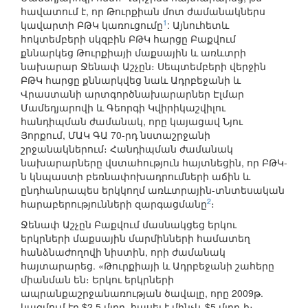
հավատում է, որ Թուրքիան մոտ ժամանակներս
1
կավարտի ԲԹԿ կառուցումը
: Այնուհետև
հոկտեմբերի սկզբին ԲԹԿ հարցը Բաքվում
քննարկեց Թուրքիայի մաքսային և առևտրի
նախարար Ջենափ Աշչըն։ Սեպտեմբերի վերջին
ԲԹԿ հարցը քննարկվեց նաև Ադրբեջանի և
Վրաստանի արտգործնախարարներ Էլմար
Մամեդյարովի և Գեորգի Կվիրիկաշվիլու
հանդիպման ժամանակ, որը կայացավ Նյու
Յորքում, ՄԱԿ ԳԱ 70-րդ նստաշրջանի
շրջանակներում։ Հանդիպման ժամանակ
նախարարները վստահություն հայտնեցին, որ ԲԹԿ-
ն կնպաստի բեռնափոխադրումների աճին և
ընդհանրապես երկկողմ առևտրային-տնտեսական
2
հարաբերությունների զարգացմանը
։
Ջենափ Աշչըն Բաքվում մասնակցեց երկու
երկրների մաքսային մարմինների համատեղ
հանձնաժողովի նիստին, որի ժամանակ
հայտարարեց. «Թուրքիայի և Ադրբեջանի շահերը
միանման են։ Երկու երկրների
ապրանքաշրջանառության ծավալը, որը 2009թ.
կազմում էր $2.5 մլրդ, հասել է մինչև $5 մլրդ-ի։