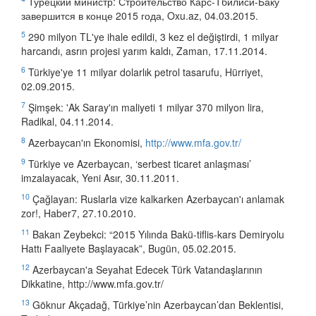
Турецкий министр: Строительство Карс-Тбилиси-Баку
завершится в конце 2015 года, Oxu.az, 04.03.2015.
5
290 milyon TL'ye ihale edildi, 3 kez el değiştirdi, 1 milyar
harcandı, asrın projesi yarım kaldı, Zaman, 17.11.2014.
6
Türkiye'ye 11 milyar dolarlık petrol tasarufu, Hürriyet,
02.09.2015.
7
Şimşek: 'Ak Saray'ın maliyeti 1 milyar 370 milyon lira,
Radikal, 04.11.2014.
8
Azerbaycan'ın Ekonomisi,
http://www.mfa.gov.tr/
9
Türkiye ve Azerbaycan, ‘serbest ticaret anlaşması’
imzalayacak, Yeni Asır, 30.11.2011.
10
Çağlayan: Ruslarla vize kalkarken Azerbaycan'ı anlamak
zor!, Haber7, 27.10.2010.
11
Bakan Zeybekci: “2015 Yılında Bakü-tiflis-kars Demiryolu
Hattı Faaliyete Başlayacak”, Bugün, 05.02.2015.
12
Azerbaycan'a Seyahat Edecek Türk Vatandaşlarının
Dikkatine, http://www.mfa.gov.tr/
13
Göknur Akçadağ, Türkiye’nin Azerbaycan’dan Beklentisi,