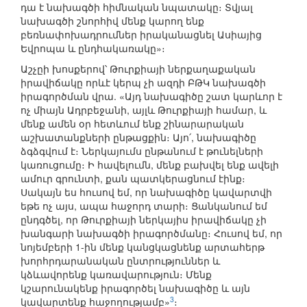
դա է նախագծի հիմնական նպատակը։ Տվյալ
նախագծի շնորհիվ մենք կարող ենք
բեռնափոխադրումներ իրականացնել Ասիայից
Եվրոպա և ընդհակառակը»։
Աշչըի խոսքերով՝ Թուրքիայի ներքաղաքական
իրավիճակը որևէ կերպ չի ազդի ԲԹԿ նախագծի
իրագործման վրա. «Այդ նախագիծը շատ կարևոր է
ոչ միայն Ադրբեջանի, այլև Թուրքիայի համար, և
մենք ամեն օր հետևում ենք շինարարական
աշխատանքների ընթացքին։ Այո՛, նախագիծը
ձգձգվում է։ Ներկայումս ընթանում է թունելների
կառուցումը։ Ի հավելումն, մենք բախվել ենք ավելի
ամուր գրունտի, քան պատկերացնում էինք։
Սակայն ես հուսով եմ, որ նախագիծը կավարտվի
եթե ոչ այս, ապա հաջորդ տարի։ Ցանկանում եմ
ընդգծել, որ Թուրքիայի ներկայիս իրավիճակը չի
խանգարի նախագծի իրագործմանը։ Հուսով եմ, որ
նոյեմբերի 1-ին մենք կանցկացնենք արտահերթ
խորհրդարանական ընտրություններ և
կձևավորենք կառավարություն։ Մենք
կշարունակենք իրագործել նախագիծը և այն
3
կավարտենք հաջողությամբ»
։