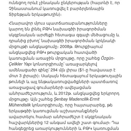
ունեցող որևէ չինական ընկերության (հայտնի է, որ
Չինաստանում կառուցվել է բարձրլեռնային
Տիբեթյան երկաթուղին)։
Հնարավոր մյուս պատճառաբանությունները
կարող են լինել ԲԹԿ նախագծի իրագործման
սկզբնական արժեքի հետագա զգալի մեծացումը և
դրանից բխող՝ նախագծի իրագործման կրկնակի
մրցույթի անցկացումը։ 2008թ. Թուրքիայում
անցկացվեց ԲԹԿ թուրքական հատվածի
կառուցման առաջին մրցույթը, որը շահեց
Özgün-
Çelikler Yapı
կոնսորցիումը՝ առաջարկելով
ամենացածր գինը՝ 294 մլն լիրա ($1-ը հավասար է
մոտ 3 լիրայի)։ Սակայն հետագայում երկաթուղային
թունելի և այլ ենթակառուցվածքների պատճառով
առաջացավ գումարների ավելացման
անհրաժեշտություն, և 2012թ. անցկացվեց երկրորդ
մրցույթը։ Այն շահեց
Şenbay Madencilik-Ermit
Mühendislik
կոնսորցիումը, որը հայտարարեց, թե
երկաթգծի կառուցման աշխատանքներն
ավարտելու համար անհրաժեշտ է սկզբնական
հաշվարկներից 12 անգամ ավելի շատ գումար։ Դա
հանգեցրեց առարկությունների և ԲԹԿ կառուցման