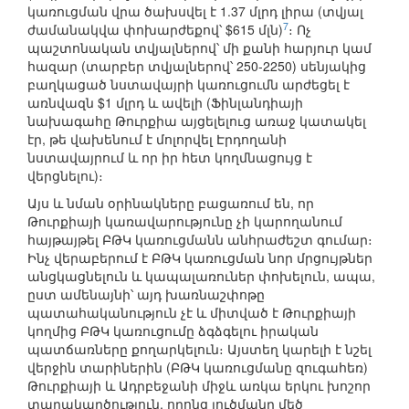
կառուցման վրա ծախսվել է 1.37 մլրդ լիրա (տվյալ
7
ժամանակվա փոխարժեքով՝ $615 մլն)
։ Ոչ
պաշտոնական տվյալներով՝ մի քանի հարյուր կամ
հազար (տարբեր տվյալներով՝ 250-2250) սենյակից
բաղկացած նստավայրի կառուցումն արժեցել է
առնվազն $1 մլրդ և ավելի (Ֆինլանդիայի
նախագահը Թուրքիա այցելելուց առաջ կատակել
էր, թե վախենում է մոլորվել Էրդողանի
նստավայրում և որ իր հետ կողմնացույց է
վերցնելու)։
Այս և նման օրինակները բացառում են, որ
Թուրքիայի կառավարությունը չի կարողանում
հայթայթել ԲԹԿ կառուցմանն անհրաժեշտ գումար։
Ինչ վերաբերում է ԲԹԿ կառուցման նոր մրցույթներ
անցկացնելուն և կապալառուներ փոխելուն, ապա,
ըստ ամենայնի՝ այդ խառնաշփոթը
պատահականություն չէ և միտված է Թուրքիայի
կողմից ԲԹԿ կառուցումը ձգձգելու իրական
պատճառները քողարկելուն։ Այստեղ կարելի է նշել
վերջին տարիներին (ԲԹԿ կառուցմանը զուգահեռ)
Թուրքիայի և Ադրբեջանի միջև առկա երկու խոշոր
տարակարծություն, որոնց լուծմանը մեծ