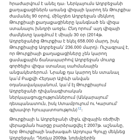
հրաժարվում է անել դա։ Ներկայումս Ադրբեջանի
քաղաքացիներն առանց վիզայի կարող են Թուրքիա
ժամանել 90 օրով, մինչդեռ Ադրբեջան մեկնող
Թուրքիայի քաղաքացիները կանգնած են վիզա
ստանալու խնդրի առջև։ Ընդ որում՝ այդ վիզայի
ժամկետը կազմում է միայն 30 օր (2014թ.
Ադրբեջանից Թուրքիա է եկել 658.000 մարդ, իսկ
Թուրքիայից Ադրբեջան՝ 236.000 մարդ)։ Ուշագրավ է,
որ Թուրքիայի քաղաքացիները չեն կարող
ցամաքային ճանապարհով Ադրբեջան մուտք
գործելիս վիզա ստանալ սահմանային
անցակետերում։ Նրանք դա կարող են ստանալ
կա՛մ Բաքվի Հեյդար Ալիևի անվան
օդանավակայանում, կա՛մ էլ Թուրքիայում
Ադրբեջանի դիվանագիտական
ներկայացուցչություններում (Անկարայում՝
դեսպանատուն, իսկ Ստամբուլում ու Կարսում՝
12
գլխավոր հյուպատոսություն)
։
Թուրքիայի և Ադրբեջանի միջև վիզային ռեժիմի
վերացման հարցը բարձրացվել է 2007թ. աշնանը,
երբ Թուրքիայի նախագահ Աբդուլա Գյուլը մեկնեց
Ադրբեջան։ Դեռևս 2009թ. նոյեմբերին