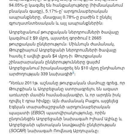
94.05%-ը կազմել են հանքանյութերը (հիմնականում
բնական գազը), 5.17%-ը՝ արդյունաբերական
ապրանքները, մնացյալ 0.78%-ը բաժին է ընկել
գյուղատնտեսական և այլ ապրանքներին։
Ադրբեջանում թուրքական ներդրումների ծավալը
կազմում է $9 մլրդ, այստեղ գործում է 2665
թուրքական ընկերություն։ Միևնույն ժամանակ,
Թուրքիայում Ադրբեջանի ներդրումների ծավալը
հասել է ավելի քան $4 մլրդ-ի։ Թուրքական
շինարարական ընկերությունները ցայժմ
Ադրբեջանում իրականացրել են $10 մլրդ ընդհանուր
8
արժողության 339 նախագիծ
։
Դեռևս 2011թ. աշնանը թուրքական մամուլը գրեց, որ
Թուրքիան և Ադրբեջանը ստորագրելու են ազատ
առևտրի մասին համաձայնագիր, և որ արդեն իսկ
դրվել է դրա հիմքը։ Այն ժամանակ Բաքու այցելեց
Էգեյան տարածաշրջանի արդյունաբերական
պալատի (
EBSO
) պատվիրակությունը, որին
ընդունեցին Ադրբեջանի նախագահ Իլհամ Ալիևը և
Ադրբեջանի պետական նավթային ընկերության
(
SOCAR
) նախագահ Ռովնագ Աբդուլաևը։