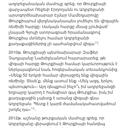
ադրբեջանական մամուլը գրեց, որ Թուրքիայի
վարչապետ Ռեջեփ Էրդողանն ու Ադրբեջանի
արտգործնախարար Էլմար Մամեդյարովը
Թուրքիայում վերջնականապես լուծելու են վիզային
ռեժիմի հարցը։ Սակայն հարցը մնաց չլուծված՝
չնայած Գյուլի ստորագրած հրամանագրով
Թուրքիա մտնելու համար Ադրբեջանի
13
քաղաքացիներից չի պահանջվում վիզա
:
2010թ. Թուրքիայի պետնախարար Զաֆեր
Չաղլայանը Նախիջևանում հայտարարեց, թե
վիզայի հարցը Թուրքիայի համար կարևորություն է
ներկայացնում նաև հոգեբանական տեսանկյունից.
«Մենք 52 երկրի համար վերացրել ենք վիզային
ռեժիմը։ Տեսե՛ք, մենք ասում ենք «Մեկ ազգ, երկու
պետություն»։ Այդ դեպքում ինչո՞ւ իմ ադրբեջանցի
եղբայրը կարող է հանգիստ գալ Թուրքիա, իսկ իմ
քաղաքացին չպետք է առանց վիզայի գնա
Ադրբեջան։ Պետք է կարճ ժամանակահատվածում
14
շտկել դա»
։
2012թ. աշնանը թուրքական մամուլը գրեց, որ
Ադրբեջանը վերացնում է Թուրքիայի հանդեպ