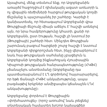
Այսպիսով, մենք տեսնում ենք, որ Ադրբեջանին
առայժմ հաջողվում է դիմակայել ազատ առևտրի և
ոչ վիզային ռեժիմների հարցում թուրքական կողմի
ճնշմանը և պաշտպանել իր շահերը։ Կարելի է
կանխատեսել, որ հետագայում Ադրբեջանի վրա
Թուրքիայի ճնշումը միայն աճելու է՝ հաշվի առնելով
այն, որ նրա համբերությունը կհատի, քանի որ
Ադրբեջանն, ըստ էության, հաշվի չի նստում իր
(Թուրքիայի) շահերի հետ։ Մինչդեռ Թուրքիան
շարունակ բազում հարցերի շուրջ հաշվի է նստում
Ադրբեջանի դիրքորոշման հետ, ինչը վերաբերում է
նաև հայ-թուրքական սահմանը չբացելուն և
Ադրբեջանի կողմից ինքնահռչակ Հյուսիսային
Կիպրոսի թուրքական հանրապետությունը (ՀԿԹՀ)
չճանաչելու անտեսմանը (Ադրբեջանը դա
պատճառաբանում է ԼՂ գործոնով՝ հայտարարելով,
որ եթե ճանաչի ՀԿԹՀ անկախությունը, ապա
բազմաթիվ երկրներ անմիջապես կճանաչեն ԼՂՀ
անկախությունը)։
Ադրբեջանը փորձում է Թուրքիային
«փոխհատուցել» (որոշ առումով՝ նաև լռեցնել)
տնտեսական համատեղ խոշոր նախագծեր