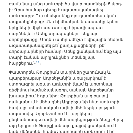
ժամանակ անց առևտրի ծավալը հասցնել $15 մլրդ-
ի։ Դրա համար պետք է ազատականացնել
առևտուրը։ Դա սկսելու ենք գյուղատնտեսական
ապրանքներից։ Մեր հիմնական նպատակը երկու
երկրների միջև առևտուրը հիրավի ազատ
դարձնելն է։ Մենք արագացնելու ենք այդ
գործընթացը։ Արդեն անհրաժեշտ է վիզային ռեժիմն
ազատականացնել թե՛ քաղաքացիների, թե՛
գործարարների համար։ Մենք ցանկանում ենք այս
տարի էական արդյունքներ տեսնել այս
11
հարցերում»
։
Փաստորեն, Թուրքիան տարիներ շարունակ և
պարբերաբար Ադրբեջանին առաջարկում է
ստորագրել ազատ առևտրի (կամ էլ արտոնյալ
ռեժիմով) համաձայնագիր, սակայն Ադրբեջանը
խուսափում է դրանից։ Թուրքիան այդ քայլով
ցանկանում է մեծացնել Ադրբեջանի հետ առևտրի
ծավալը, տնտեսական ավելի մեծ ներկայություն
ապահովել Ադրբեջանում և այդ կերպ
ընդհանրապես ավելի մեծ ազդեցություն ձեռք բերել
այդ երկրում։ Թուրքիան այդ քայլով ցանկանում է
նաև մեծացնել համաշխարհային առևտրում իր