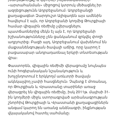
«արտահանման» միջոցով կտրուկ մեծացնել իր
ազդեցությունն Ադրբեջանում։ Ադրբեջանցի
քաղաքագետ Զարդուշտ Ալիզադեն այս ամենին
հավելում է այն, որ Ադրբեջանի կողմից Թուրքիայի
համար վիզային ռեժիմը չվերացնելու
պատճառներից մեկն էլ այն է, որ Ադրբեջանի
իշխանությունները չեն ցանկանում զրկվել փողի
աղբյուրից։ Բացի այդ, Ադրբեջանում վախենում են
մաքսանենգության ծավալի աճից, որը կարող է
բացասաբար անդրադառնալ երկրի տնտեսության
վրա։
Փաստորեն, վիզային ռեժիմի վերացումը նույնպես
ունի հոգեբանական նշանակություն և
խոչընդոտում է երկկողմ առևտրի ծավալն
ակնկալվող չափի հասցնելուն։ Չպետք է մոռանալ,
որ Թուրքիան և Վրաստանը տարիներ առաջ
վերացրել են վիզային ռեժիմը, իսկ 2011թ. մայիսի 31-
ին կողմերի միջև ստորագրված արձանագրության
շնորհիվ Թուրքիայի և Վրաստանի քաղաքացիներն
անգամ կարող են առանց անձնագրի, ինքնության
վկայականով հատել սահմանը։