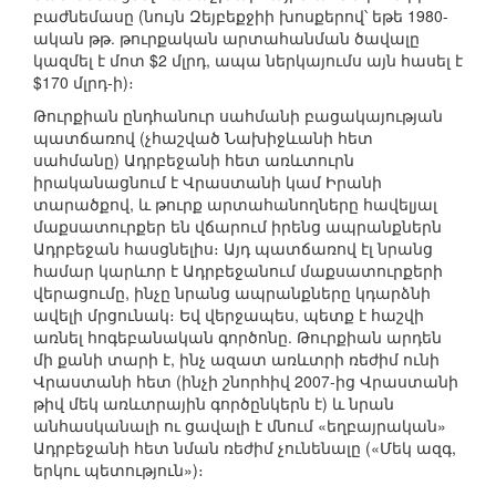
բաժնեմասը (նույն Զեյբեքջիի խոսքերով՝ եթե 1980-
ական թթ. թուրքական արտահանման ծավալը
կազմել է մոտ $2 մլրդ, ապա ներկայումս այն հասել է
$170 մլրդ-ի)։
Թուրքիան ընդհանուր սահմանի բացակայության
պատճառով (չհաշված Նախիջևանի հետ
սահմանը) Ադրբեջանի հետ առևտուրն
իրականացնում է Վրաստանի կամ Իրանի
տարածքով, և թուրք արտահանողները հավելյալ
մաքսատուրքեր են վճարում իրենց ապրանքներն
Ադրբեջան հասցնելիս։ Այդ պատճառով էլ նրանց
համար կարևոր է Ադրբեջանում մաքսատուրքերի
վերացումը, ինչը նրանց ապրանքները կդարձնի
ավելի մրցունակ։ Եվ վերջապես, պետք է հաշվի
առնել հոգեբանական գործոնը. Թուրքիան արդեն
մի քանի տարի է, ինչ ազատ առևտրի ռեժիմ ունի
Վրաստանի հետ (ինչի շնորհիվ 2007-ից Վրաստանի
թիվ մեկ առևտրային գործընկերն է) և նրան
անհասկանալի ու ցավալի է մնում «եղբայրական»
Ադրբեջանի հետ նման ռեժիմ չունենալը («Մեկ ազգ,
երկու պետություն»)։