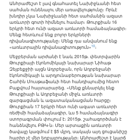
Անհրաժեշտ է լավ գնահատել Նախիջևանի հետ
սահման ունենալու մեր առավելությունը։ Որևէ
խնդիր չկա Նախիջևանի հետ սահմանին ազատ
առևտրի գոտի հիմնելու համար։ Թուրքիան 16
երկրի հետ ունի ազատ առևտրի համաձայնագիր։
Մենք հետևում ենք բոլոր երկրների
դիվանագիտությանը։ Մենք դա անվանում ենք
10
«առևտրային դիվանագիտություն»
։
Մեջբերման արժանի է նաև 2015թ. փետրվարին
Թուրքիայի էկոնոմիկայի նախարար Նիհաթ
Զեյբեքջիի այցն Ադրբեջան, որն Ադրբեջանի
էկոնոմիկայի և արդյունաբերության նախարար
Շահին Մուսթաֆաևի հետ հանդիպումից հետո
Բաքվում հայտարարեց. «Մենք քննարկել ենք
Թուրքիայի և Ադրբեջանի միջև առևտրի
զարգացման և ազատականացման հարցը։
Թուրքիան 17 երկրի հետ ունի ազատ առևտրի
ռեժիմի համաձայնագիր, ևս 5 համաձայնագիր
ստորագրման փուլում է։ 2015թ. շահագործման է
հանձնվելու ԲԹԿ-ն։ Մեր արտաքին առևտրի
ծավալը կազմում է $5 մլրդ, սակայն այդ ցուցանիշը
հարիր չէ մեր եղբայրությանը։ Անհրաժեշտ է կարճ