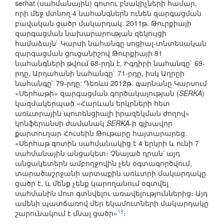
serhat (սահմանային) գոտու բնակիչների համար,
որի մեջ մտնող 4 նահանգներն ունեն զարգացման
բավական ցածր մակարդակ. 2011թ. Թուրքիայի
զարգացման նախարարության զեկույցի
համաձայն` Կարսի նահանգը սոցիալ-տնտեսական
զարգացման ցուցանիշով Թուրքիայի 81
նահանգների թվում 68-րդն է, Իգդիրի նահանգը` 69-
րդը, Արդահանի նահանգը` 71-րդը, իսկ Աղրըի
նահանգը` 79-րդը: Դեռևս 2012թ. գարնանը Կարսում
«Սերհաթի» զարգացման գործակալության (
SERKA
)
կազմակերպած «Հարևան երկրների հետ
առևտրային պոտենցիալի իրազեկման ժողով»
կոնֆերանսի ժամանակ
SERKA
-ի գլխավոր
քարտուղար Հուսեին Թութարը հայտարարեց.
«Սերհաթ գոտին սահմանակից է 4 երկրի և ունի 7
սահմանային անցակետ։ Չնայած դրան՝ այդ
անցակետերն ամբողջովին չեն օգտագործվում,
տարածաշրջանի արտաքին առևտրի մակարդակը
ցածր է, և մենք չենք կարողանում օգտվել
սահմանին մոտ գտնվելու առավելություններից։ Այդ
ամենի պատճառով մեր եկամուտների մակարդակը
19
շարունակում է մնալ ցածր»
։