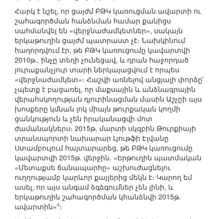
Հարկ է նշել, որ ցայժմ ԲԹԿ կառուցման ավարտի ու
շահագործման հանձնման համար քանիցս
սահմանվել են «վերջնաժամկետներ», սակայն
երկաթուղին ցայժմ պատրաստ չէ։ Նախկինում
հաղորդվում էր, թե ԲԹԿ կառուցումը կավարտվի
2010թ., ինչը տեղի չունեցավ, և դրան հաջորդած
յուրաքանչյուր տարի ներկայացվում է որպես
«վերջնաժամկետ»։ Հաշվի առնելով անցյալի փորձը՝
չպետք է բացառել, որ մաքսային և անձնագրային
վերահսկողության դյուրինացման մասին Աշչըի այս
խոսքերը կմնան լոկ միայն թուրքական կողմի
ցանկություն և չեն իրականացվի մոտ
ժամանակներս։ 2015թ. մարտի սկզբին Թուրքիայի
տրանսպորտի նախարար Լյութֆի Էլվանը
Ստամբուլում հայտարարեց, թե ԲԹԿ կառուցումը
կավարտվի 2015թ. վերջին. «Երթուղին պատմական
«Մետաքսե ճանապարհը» աշխուժացնելու
ուղղությամբ կարևոր քայլերից մեկն է։ Կարող եմ
ասել, որ այս անգամ ձգձգումներ չեն լինի, և
երկաթուղին շահագործման կհանձնվի 2015թ.
4
ավարտին»
։