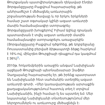
Թուրքական պատվիրակության ղեկավար Էնդեր
Յորգանջըլարը Բաքվում հայտարարեց, թե
անհրաժեշտ է մեծացնել առևտրային
շրջանառության ծավալը և որ երկու երկրների
համար շատ օգտակար կլինի ազատ առևտրի
մասին համաձայնագիր ստորագրել։
Յորգանջըլարի խոսքերով՝ Իլհամ Ալիևը դրական
պատասխան է տվել ազատ առևտրի մասին
համաձայնագիր ստորագրելու առաջարկին
(Յորգանջըլարը Բաքվում դժգոհեց, թե Ադրբեջանը
Ռուսաստանից բերված ձիթապտղի ձեթը հարկում
է 16%-ով, մինչդեռ Թուրքիայի դեպքում դա կազմում
9
է 36%)
։
2010թ. հոկտեմբերին առաջին անգամ Նախիջևան
այցելած Թուրքիայի պետնախարար Զաֆեր
Չաղլայանը հայտարարել էր, թե իրենք պատրաստ
են Նախիջևանի հետ սահմանին ստեղծել ազատ
առևտրի գոտի. «Մեր կառավարության արտաքին
քաղաքականությունում հատուկ տեղ է տրվում
Նախիջևանին, ինչի համար էլ ես այստեղ եմ։ Մեր
նպատակը Նախիջևանի տնտեսությունում մեր
ներդրումներն ու առևտուրը մեծացնելն է։