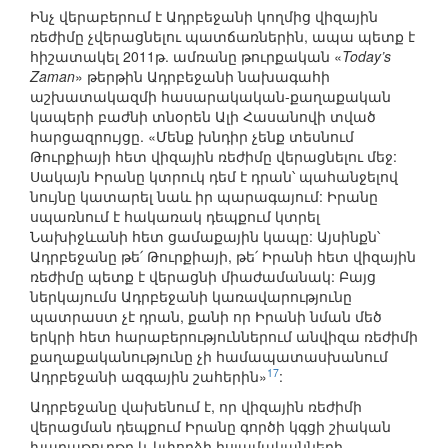
Ինչ վերաբերում է Ադրբեջանի կողմից վիզային
ռեժիմը չվերացնելու պատճառներին, ապա պետք է
հիշատակել 2011թ. ամռանը թուրքական «
Today’s
Zaman
» թերթին Ադրբեջանի նախագահի
աշխատակազմի հասարակական-քաղաքական
կապերի բաժնի տնօրեն Ալի Հասանովի տված
հարցազրույցը. «Մենք խնդիր չենք տեսնում
Թուրքիայի հետ վիզային ռեժիմը վերացնելու մեջ:
Սակայն Իրանը կտրուկ դեմ է դրան՝ պահանջելով
նույնը կատարել նաև իր պարագայում: Իրանը
սպառնում է հակառակ դեպքում կտրել
Նախիջևանի հետ ցամաքային կապը: Այսինքն՝
Ադրբեջանը թե՛ Թուրքիայի, թե՛ Իրանի հետ վիզային
ռեժիմը պետք է վերացնի միաժամանակ: Բայց
ներկայումս Ադրբեջանի կառավարությունը
պատրաստ չէ դրան, քանի որ Իրանի նման մեծ
երկրի հետ հարաբերություններում անվիզա ռեժիմի
քաղաքականությունը չի համապատասխանում
17
Ադրբեջանի ազգային շահերին»
:
Ադրբեջանը վախենում է, որ վիզային ռեժիմի
վերացման դեպքում Իրանը գործի կգցի շիական
խաղաթուղթը և կփորձի իսլամականների