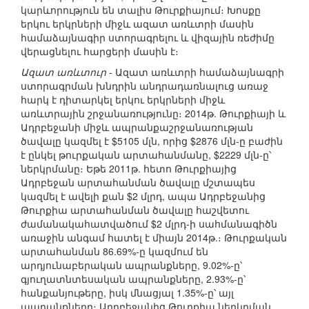
կարևորություն են տալիս Թուրքիայում։ Խոսքը
երկու երկրների միջև ազատ առևտրի մասին
համաձայնագիր ստորագրելու և վիզային ռեժիմը
վերացնելու հարցերի մասին է։
Ազատ առևտուր
- Ազատ առևտրի համաձայնագրի
ստորագրման խնդրին անդրադառնալուց առաջ
հարկ է դիտարկել երկու երկրների միջև
առևտրային շրջանառությունը։ 2014թ. Թուրքիայի և
Ադրբեջանի միջև ապրանքաշրջանառության
ծավալը կազմել է $5105 մլն, որից $2876 մլն-ը բաժին
է ընկել թուրքական արտահանմանը, $2229 մլն-ը՝
ներկրմանը։ Եթե 2011թ. հետո Թուրքիայից
Ադրբեջան արտահանման ծավալը մշտապես
կազմել է ավելի քան $2 մլրդ, ապա Ադրբեջանից
Թուրքիա արտահանման ծավալը հաշվետու
ժամանակահատվածում $2 մլրդ-ի սահմանագիծն
առաջին անգամ հատել է միայն 2014թ.։ Թուրքական
արտահանման 86.69%-ը կազմում են
արդյունաբերական ապրանքները, 9.02%-ը՝
գյուղատնտեսական ապրանքները, 2.93%-ը՝
հանքանյութերը, իսկ մնացյալ 1.35%-ը՝ այլ
ապրանքները։ Ադրբեջանից Թուրքիա ներկրման