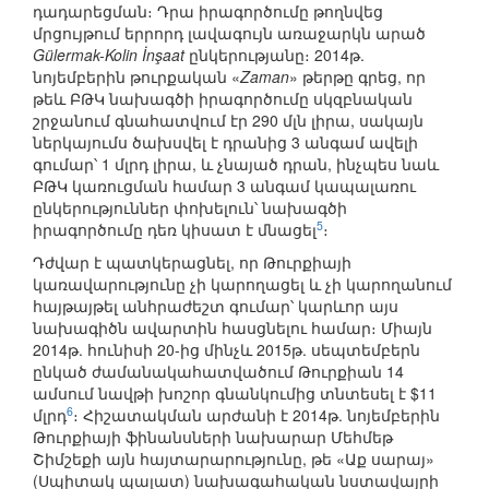
դադարեցման։ Դրա իրագործումը թողնվեց
մրցույթում երրորդ լավագույն առաջարկն արած
Gülermak-Kolin İnşaat
ընկերությանը։ 2014թ.
նոյեմբերին թուրքական «
Zaman
» թերթը գրեց, որ
թեև ԲԹԿ նախագծի իրագործումը սկզբնական
շրջանում գնահատվում էր 290 մլն լիրա, սակայն
ներկայումս ծախսվել է դրանից 3 անգամ ավելի
գումար՝ 1 մլրդ լիրա, և չնայած դրան, ինչպես նաև
ԲԹԿ կառուցման համար 3 անգամ կապալառու
ընկերություններ փոխելուն՝ նախագծի
5
իրագործումը դեռ կիսատ է մնացել
։
Դժվար է պատկերացնել, որ Թուրքիայի
կառավարությունը չի կարողացել և չի կարողանում
հայթայթել անհրաժեշտ գումար՝ կարևոր այս
նախագիծն ավարտին հասցնելու համար։ Միայն
2014թ. հունիսի 20-ից մինչև 2015թ. սեպտեմբերն
ընկած ժամանակահատվածում Թուրքիան 14
ամսում նավթի խոշոր գնանկումից տնտեսել է $11
6
մլրդ
։ Հիշատակման արժանի է 2014թ. նոյեմբերին
Թուրքիայի ֆինանսների նախարար Մեհմեթ
Շիմշեքի այն հայտարարությունը, թե «Աք սարայ»
(Սպիտակ պալատ) նախագահական նստավայրի