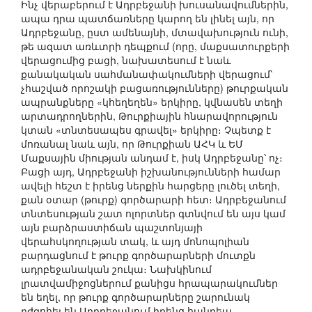
Ինչ վերաբերում է Ադրբեջանի խուսանավումներին,
ապա դրա պատճառները կարող են լինել այն, որ
Ադրբեջանը, ըստ ամենայնի, մտավախություն ունի,
թե ազատ առևտրի դեպքում (որը, մաքսատուրքերի
վերացումից բացի, նախատեսում է նաև
քանակական սահմանափակումների վերացում՝
չհաշված որոշակի բացառությունները) թուրքական
ապրանքները «կհեղեղեն» երկիրը, կվնասեն տեղի
արտադրողներին, Թուրքիային հնարավորություն
կտան «տնտեսապես գրավել» երկիրը։ Չպետք է
մոռանալ նաև այն, որ Թուրքիան ԱՀԿ և ԵՄ
Մաքսային միության անդամ է, իսկ Ադրբեջանը՝ ոչ։
Բացի այդ, Ադրբեջանի իշխանությունների համար
ավելի հեշտ է իրենց ներքին հարցերը լուծել տեղի,
քան օտար (թուրք) գործարարի հետ։ Ադրբեջանում
տնտեսության շատ ոլորտներ գտնվում են այս կամ
այն բարձրաստիճան պաշտոնյայի
վերահսկողության տակ, և այդ մոնոպոլիան
բարդացնում է թուրք գործարարների մուտքն
ադրբեջանական շուկա։ Նախկինում
լրատվամիջոցներում քանիցս հրապարակումներ
են եղել, որ թուրք գործարարները շարունակ
դժգոհել են Ադրբեջանում իրենց հանդեպ