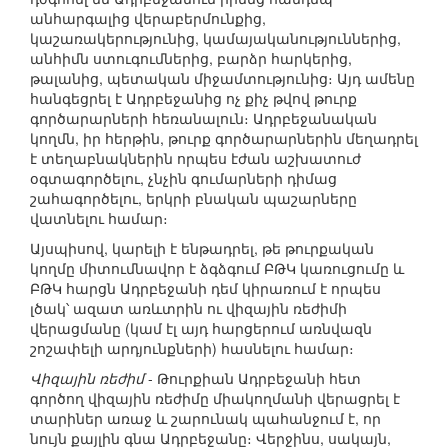
անհարգալից վերաբերմունքից,
կաշառակերությունից, կամայականություններից,
անհիմն ստուգումներից, բարձր հարկերից,
թալանից, պետական միջամտությունից։ Այդ ամենը
հանգեցրել է Ադրբեջանից ոչ քիչ թվով թուրք
գործարարների հեռանալուն։ Ադրբեջանական
կողմն, իր հերթին, թուրք գործարարներին մեղադրել
է տեղաբնակներին որպես էժան աշխատուժ
օգտագործելու, չնչին գումարների դիմաց
շահագործելու, երկրի բնական պաշարները
վատնելու համար։
Այսպիսով, կարելի է ենթադրել, թե թուրքական
կողմը միտումնավոր է ձգձգում ԲԹԿ կառուցումը և
ԲԹԿ հարցն Ադրբեջանի դեմ կիրառում է որպես
լծակ՝ ազատ առևտրին ու վիզային ռեժիմի
վերացմանը (կամ էլ այդ հարցերում առնվազն
շոշափելի արդյունքների) հասնելու համար։
Վիզային ռեժիմ
- Թուրքիան Ադրբեջանի հետ
գործող վիզային ռեժիմը միակողմանի վերացրել է
տարիներ առաջ և շարունակ պահանջում է, որ
նույն քայլին գնա Ադրբեջանը։ Վերջինս, սակայն,