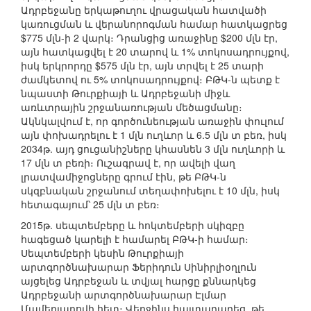
Ադրբեջանը երկաթուղու վրացական հատվածի
կառուցման և վերանորոգման համար հատկացրեց
$775 մլն-ի 2 վարկ։ Դրանցից առաջինը $200 մլն էր,
այն հատկացվել է 20 տարով և 1% տոկոսադրույքով,
իսկ երկրորդը $575 մլն էր, այն տրվել է 25 տարի
ժամկետով ու 5% տոկոսադրույքով։ ԲԹԿ-ն պետք է
նպաստի Թուրքիայի և Ադրբեջանի միջև
առևտրային շրջանառության մեծացմանը։
Ակնկալվում է, որ գործունեության առաջին փուլում
այն փոխադրելու է 1 մլն ուղևոր և 6.5 մլն տ բեռ, իսկ
2034թ. այդ ցուցանիշները կհասնեն 3 մլն ուղևորի և
17 մլն տ բեռի։ Ուշագրավ է, որ ավելի վաղ
լրատվամիջոցները գրում էին, թե ԲԹԿ-ն
սկզբնական շրջանում տեղափոխելու է 10 մլն, իսկ
հետագայում՝ 25 մլն տ բեռ։
2015թ. սեպտեմբերը և հոկտեմբերի սկիզբը
հագեցած կարելի է համարել ԲԹԿ-ի համար։
Սեպտեմբերի կեսին Թուրքիայի
արտգործնախարար Ֆերիդուն Սինիրլիօղլուն
այցելեց Ադրբեջան և տվյալ հարցը քննարկեց
Ադրբեջանի արտգործնախարար Էլմար
Մամեդյարովի հետ։ Վերջինս հայտարարեց, թե