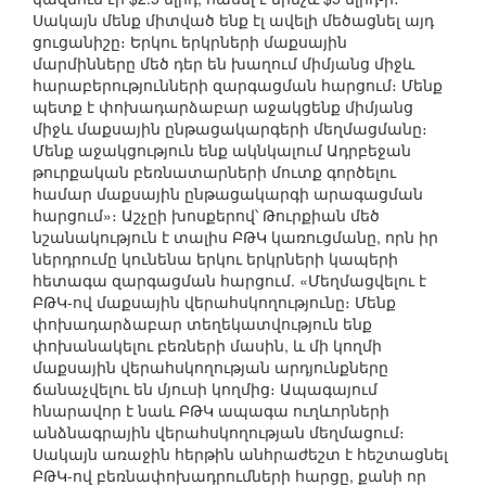
Սակայն մենք միտված ենք էլ ավելի մեծացնել այդ
ցուցանիշը։ Երկու երկրների մաքսային
մարմինները մեծ դեր են խաղում միմյանց միջև
հարաբերությունների զարգացման հարցում։ Մենք
պետք է փոխադարձաբար աջակցենք միմյանց
միջև մաքսային ընթացակարգերի մեղմացմանը։
Մենք աջակցություն ենք ակնկալում Ադրբեջան
թուրքական բեռնատարների մուտք գործելու
համար մաքսային ընթացակարգի արագացման
հարցում»։ Աշչըի խոսքերով՝ Թուրքիան մեծ
նշանակություն է տալիս ԲԹԿ կառուցմանը, որն իր
ներդրումը կունենա երկու երկրների կապերի
հետագա զարգացման հարցում. «Մեղմացվելու է
ԲԹԿ-ով մաքսային վերահսկողությունը։ Մենք
փոխադարձաբար տեղեկատվություն ենք
փոխանակելու բեռների մասին, և մի կողմի
մաքսային վերահսկողության արդյունքները
ճանաչվելու են մյուսի կողմից։ Ապագայում
հնարավոր է նաև ԲԹԿ ապագա ուղևորների
անձնագրային վերահսկողության մեղմացում։
Սակայն առաջին հերթին անհրաժեշտ է հեշտացնել
ԲԹԿ-ով բեռնափոխադրումների հարցը, քանի որ