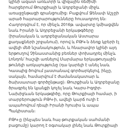
կլինի ազատ առևտրի և վիզային ռեժիմի
հարցերում Թուրքիայի և Ադրբեջանի միջև
առաջընթացի գրանցումից։ Բաքվում Ջենափ Աշչըի
արած հայտարարությունները հուսադրող են։
Հաղորդվում է, որ մինչև 2016թ. ավարտը կմիացվեն
նաև Իրանի և Ադրբեջանի երկաթգծերը
(իրանական և ադրբեջանական Աստարա
քաղաքների շրջանում), որով և ԲԹԿ-ն ձեռք կբերի էլ
ավելի մեծ նշանակություն, և հնարավոր կլինի այդ
երթուղով Չինաստանից բեռներ փոխադրել մինչև
Լոնդոն՝ հաշվի առնելով Մարմարա երկաթուղային
թունելի առկայությունը (դա կարելի է անել նաև
Կասպից ծովում լաստանավ գործարկելով, ինչը,
սակայն, համարվում է ժամանակատար և
ծախսատար գործընթաց)։ Թուրքիան և Ադրբեջանը
ծրագրել են կյանքի կոչել նաև Կարս-Իգդիր-
Նախիջևան երկաթգիծը, որը Թուրքիայի համար, ի
տարբերություն ԲԹԿ-ի, ավելի կարճ ուղի է
ապահովում դեպի Իրանի հյուսիս և ապա
Պակիստան։
ԲԹԿ-ը (ինչպես նաև հայ-թուրքական սահմանի
բացումը) կարող է օգտակար լինել նաև Թուրքիայի