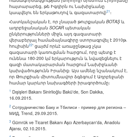
համագործակցության խորհրդի նիստում Էրդողանը
հայտարարեց, թե Իգդիրն ու Նախիջևանը
21
կապվելու են երկաթուղով և գազատարով)
։
Հատկանշական է, որ չնայած թուրքական
BOTAŞ
և
ադրբեջանական
SOCAR
պետական
ընկերությունների միջև այդ գազատարի
վերաբերյալ համաձայնագիրը ստորագրվել է 2010թ.
22
հուլիսին
՝ ցայժմ որևէ առաջընթաց չկա
գազատարի կառուցման հարցում, որը պետք է
ունենա 180-200 կմ երկարություն և նվազեցնելու է
գազի մատակարարման հարցում Նախիջևանի
կախվածությունն Իրանից։ Այս ամենը նշանակում է,
որ Թուրքիան միտումնավոր ձգձգում է Ադրբեջանի
համար կարևոր նախագծերի իրագործումը։
1
Dışişleri Bakanı Sinirlioğlu Bakü'de, Son Dakika,
16.09.2015.
2
Сотрудничество Баку и Тбилиси - пример для региона –
МИД, Trend, 29.09.2015.
3
Gümrük ve Ticaret Bakanı Aşcı Azerbaycan'da, Anadolu
Ajansı, 02.10.2015.
4