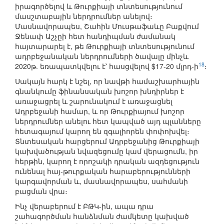
իրագործելով և Թուրքիայի տնտեսությունում
մասշտաբային ներդրումներ անելով։
Մասնավորապես, Շահին Մուսթաֆաևը Բաքվում
Ջենափ Աշչըի հետ հանդիպման ժամանակ
հայտարարել է, թե Թուրքիայի տնտեսությունում
ադրբեջանական ներդրումների ծավալը մինչև
18
2020թ. եռապատկվելու է՝ հասցվելով $17-20 մլրդ-ի
։
Սակայն հարկ է նշել, որ նավթի համաշխարհային
գնանկումը ֆինանսական խոշոր խնդիրներ է
առաջացրել և շարունակում է առաջացնել
Ադրբեջանի համար, և որ Թուրքիայում խոշոր
ներդրումներ անելու հետ կապված այդ պլանները
հետագայում կարող են զգալիորեն փոփոխվել։
Տնտեսական հարցերում Ադրբեջանից Թուրքիայի
կախվածության նվազեցումը կամ վերացումն, իր
հերթին, կարող է որոշակի դրական ազդեցություն
ունենալ հայ-թուրքական հարաբերությունների
կարգավորման և, մասնավորապես, սահմանի
բացման վրա։
Ինչ վերաբերում է ԲԹԿ-ին, ապա դրա
շահագործման հանձնման ժամկետը կախված