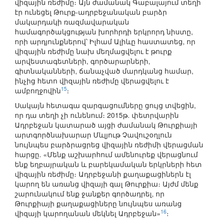
վիզային ռեժիմը։ Այն ժամանակ Գաբալայում տեղի
էր ունեցել Թուրք-ադրբեջանական բարձր
մակարդակի ռազմավարական
համագործակցության խորհրդի երկրորդ նիստը,
որի արդյունքներով՝ Իլհամ Ալիևը հաստատեց, որ
վիզային ռեժիմը նախ մեղմացվելու է թուրք
արվեստագետների, գործարարների,
գիտնականների, ճանաչված մարդկանց համար,
ինչից հետո վիզային ռեժիմը վերացվելու է
15
ամբողջովին
։
Սակայն հետագա զարգացումները ցույց տվեցին,
որ դա տեղի չի ունենում։ 2015թ. փետրվարին
Ադրբեջան կատարած այցի ժամանակ Թուրքիայի
արտգործնախարար Մևլյութ Չավուշօղլուն
նույնպես բարձրացրեց վիզային ռեժիմի վերացման
հարցը. «Մենք աշխարհում ամենուրեք վերացնում
ենք եղբայրական և բարեկամական երկրների հետ
վիզային ռեժիմը։ Ադրբեջանի քաղաքացիներն էլ
կարող են առանց վիզայի գալ Թուրքիա։ Այժմ մենք
շարունակում ենք ջանքեր գործադրել, որ
Թուրքիայի քաղաքացիները նույնպես առանց
16
վիզայի կարողանան մեկնել Ադրբեջան»
։