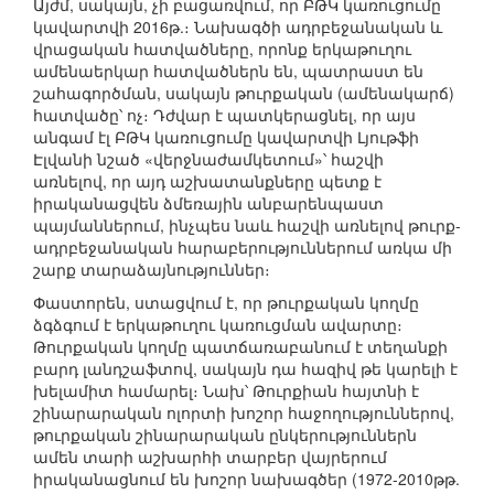
Այժմ, սակայն, չի բացառվում, որ ԲԹԿ կառուցումը
կավարտվի 2016թ.։ Նախագծի ադրբեջանական և
վրացական հատվածները, որոնք երկաթուղու
ամենաերկար հատվածներն են, պատրաստ են
շահագործման, սակայն թուրքական (ամենակարճ)
հատվածը՝ ոչ։ Դժվար է պատկերացնել, որ այս
անգամ էլ ԲԹԿ կառուցումը կավարտվի Լյութֆի
Էլվանի նշած «վերջնաժամկետում»՝ հաշվի
առնելով, որ այդ աշխատանքները պետք է
իրականացվեն ձմեռային անբարենպաստ
պայմաններում, ինչպես նաև հաշվի առնելով թուրք-
ադրբեջանական հարաբերություններում առկա մի
շարք տարաձայնություններ։
Փաստորեն, ստացվում է, որ թուրքական կողմը
ձգձգում է երկաթուղու կառուցման ավարտը։
Թուրքական կողմը պատճառաբանում է տեղանքի
բարդ լանդշաֆտով, սակայն դա հազիվ թե կարելի է
խելամիտ համարել։ Նախ՝ Թուրքիան հայտնի է
շինարարական ոլորտի խոշոր հաջողություններով,
թուրքական շինարարական ընկերություններն
ամեն տարի աշխարհի տարբեր վայրերում
իրականացնում են խոշոր նախագծեր (1972-2010թթ.