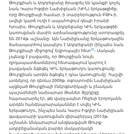
Թուրքիան և Ադրբեջանը ծրագրել են կյանքի կոչել
նաև Կարս-Իգդիր-Նախիջևան (ԿԻՆ) երկաթգիծը,
որը Թուրքիայի համար, ի տարբերություն ԲԹԿ-ի,
ավելի կարճ ուղի է ապահովում դեպի Իրանի
հյուսիս։ Թուրքիան և Ադրբեջանը ԿԻՆ երկաթգծի
կառուցման մասին արձանագրությունը ստորագրել
են 2014թ. աշնանը։ Այն Նախիջևանը երկաթուղային
ճանապարհով կապելու է Ադրբեջանի (ինչպես նաև
20
Թուրքիայի միջոցով՝ Եվրոպայի) հետ
։ Սակայն
չպետք է բացառել, որ Թուրքիան նույն
դրդապատճառներով հետագայում կարող է
բավական ձգձգել ԿԻՆ երկաթուղու կառուցումը։
Թուրքիան արդեն ձգձգել է դրա կառուցումը` հաշվի
առնելով, որ դեռևս 2009թ. օգոստոսին Նախիջևան
այցելած Թուրքիայի էներգետիկայի և բնական
պաշարների նախարար Թաներ Յըլդըզը
հայտարարել էր, թե վարչապետ Ռեջեփ Էրդողանն
արդեն հանձնարարականներ է տվել ԿԻՆ
երկաթուղու, ինչպես նաև Կարս-Իգդիր-Նախիջևան
գազատարի կառուցման վերաբերյալ (2013թ.
աշնանն Անկարայում անցկացված Թուրք-
ադրբեջանական բարձր մակարդակի