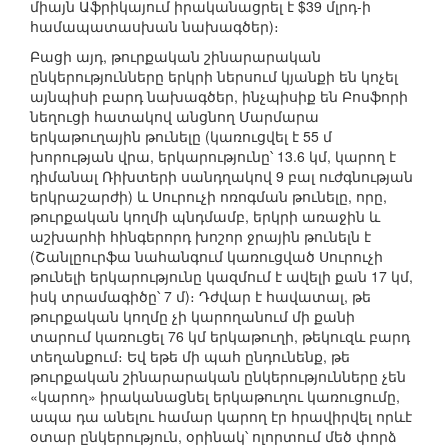
միայն Աֆրիկայում իրականացրել է $39 մլրդ-ի
համապատասխան նախագծեր)։
Բացի այդ, թուրքական շինարարական
ընկերությունները երկրի ներսում կյանքի են կոչել
այնպիսի բարդ նախագծեր, ինչպիսիք են Բոսֆորի
նեղուցի հատակով անցնող Մարմարա
երկաթուղային թունելը (կառուցվել է 55 մ
խորության վրա, երկարությունը՝ 13.6 կմ, կարող է
դիմանալ Ռիխտերի սանդղակով 9 բալ ուժգնության
երկրաշարժի) և Սուրուչի ոռոգման թունելը, որը,
թուրքական կողմի պնդմամբ, երկրի առաջին և
աշխարհի հինգերորդ խոշոր ջրային թունելն է
(Շանլըուրֆա նահանգում կառուցված Սուրուչի
թունելի երկարությունը կազմում է ավելի քան 17 կմ,
իսկ տրամագիծը՝ 7 մ)։ Դժվար է հավատալ, թե
թուրքական կողմը չի կարողանում մի քանի
տարում կառուցել 76 կմ երկաթուղի, թեկուզև բարդ
տեղանքում։ Եվ եթե մի պահ ընդունենք, թե
թուրքական շինարարական ընկերությունները չեն
«կարող» իրականացնել երկաթուղու կառուցումը,
ապա դա անելու համար կարող էր հրավիրվել որևէ
օտար ընկերություն, օրինակ՝ ոլորտում մեծ փորձ