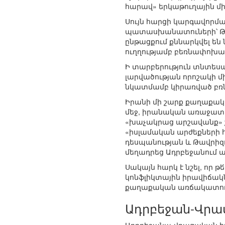
հարավ» երկաթուղային մի
Սույն հարցի կարգավորմ
պատասխանատուների՝ Թա
ընթացքում քննարկվել ե
ուղղությամբ բեռնափոխա
Ի տարբերություն տնտեսա
լարվածության որոշակի 
նկատմամբ կիրառված բռն
Իրանի մի շարք քաղաքակ
մեջ, իրանական առաջատա
«խաչակրաց արշավանք» շ
«իսլամական արժեքների 
դեսպանության և Թավրիզ
մեղադրեց Ադրբեջանում ան
Սակայն հարկ է նշել, որ 
կոնֆլիկտային իրավիճակն
քաղաքական առճակատու
Ադրբեջան-Վր