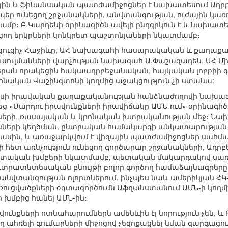
յին և ֆինանսական պատժամիջոցներ է նախատեսում Ադր
պեր ունեցող շրջանակների, անվտանգության, ուժային կա
բ։ Բ.Կարդենի օրինագիծն ավելի ընդգրկուն է և նախատ
ցող երկրների կոնկրետ պաշտոնյաների նկատմամբ։
ացուցիչ Հաջիևը, ԱՀ նախագահի հասարակական և քաղաք
ւսուլմանների վարչության նախագահ Ա.Փաշազադեն, ԱՀ Մի
րան որակեցին հակաադրբեջանական, հայկական լոբբիի գոր
ոնական Վաշինգտոնի կողմից աջակցություն չի ստանա:
ջլիսի իրավական քաղաքականության հանձնաժողովի նախա
 «Մարդու իրավունքների իրավիճակը ԱՄՆ-ում» օրինագիծը,
երի, ռասայական և կրոնական խտրականության մեջ։ Նախա
ւնների կեղծման, ընտրական համակարգի անկատարության 
 մասին, և առաջարկվում է վիզային պատժամիջոցներ սահմ
ի հետ առնչություն ունեցող գործարար շրջանակների, Ադ
իստական խմբերի նկատմամբ, պետական մակարդակով սառեց
ևտրատնտեսական բնույթի բոլոր գործող համաձայնագրերը
անվտանգության ոլորտներում, ինչպես նաև ամերիկյան ՀԿ-
ուցվածքների օգտագործումն Աֆղանստանում ԱՄՆ-ի կողմ
 խմբից հանել ԱՄՆ-ին։
ունքների ոտնահարումներն ամենևին էլ նորություն չեն, և 
ող ահռելի գումարների միջոցով չեզոքացնել նման զարգացո