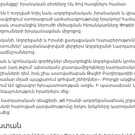
ջանցքը՝ իրանական բեռները Սև ծով հասցնելու համար։
անն է ուղղված եղել նաև ադրբեջանական, իրանական և վր
վրիզում ստորագրած արձանագրությունը եռակողմ համա
ն նաև տարանցիկ ներուժի մեծացման հեռանկարները Փոթի
դրումների իրականացման միջոցով։
կանի, Ադրբեջանի և Իրանի քաղաքական հարաբերություննե
միտումներ՝ պայմանավորված վերջերս Ադրբեջանի Նարդար
աճնշումներով։
ան և կրոնական գործիչներ մեղադրեցին Ադրբեջանին կ
ր (այդ թվում՝ պետական) լրատվամիջոցները նարդարանյ
իաների դեմ, իսկ շիա աստվածաբան Թալեհ Բաղիրզադեի 
համար մղած պայքարում զոհված շեհիդներ»։ Բողոքի ակցի
ում ԱՀ գլխավոր հյուպատոսության առջև։ Ի պատասխան՝ Ա
կայունություն հրահրելու մեջ։
թե́ նարդարանյան դեպքերի, թե́ Իրանի ադրբեջանաբնակ շրջ
երի հարուցած լարվածությունը երկու երկրները կարողանո
մից:
աստան