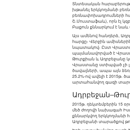
Տնտեսական հարաբերությ
խթանել երկկողմանի բեռ
բեռնափոխադրումների հա
Շ.Մուստաֆաև), որն էլ 
Բաքուն քննարկում է նա
Այս ամենով հանդերձ, Ադ
հարցը։ Վերջին ամիսների
նպատակով։ Ըստ Վրաստան
պայմանավորված է Վրաստա
Թուրքիան և Ադրբեջանը
Վրաստանը ստիպված չի լին
ծավալների, ապա այն ձեռք
25.2%-ով ավելի է 2015թ. ծ
արտահանվող գազի տարա
Ադրբեջան–Թու
2015թ. դեկտեմբերին 15 
մեծ ժողովի նախագահ Իս
քննարկվող երկկողմանի 
Ադրբեջանի տարածքով թ