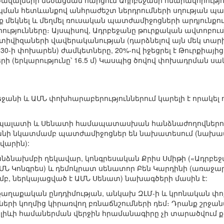
ավալների մեծացման հարցում Ադրբեջանի հնարավորությ
նկման հետևանքով անհրաժեշտ ներդրումների սղության պա
ռք մեկնել և մեղմել ռուսական պատժամիջոցների արդյուն
ւթյունները։ Այսպիսով, Ադրբեջանը թուրքական ավտոբու
լտիվիզաների վավերականության (դարձնելով այն մեկ տարի
ն 30-ի փոխարեն) ժամկետները, 20%-ով իջեցրել է Թուրքիա
(երկարությունը՝ 16.5 մ) Կասպից ծովով փոխադրման սակ
ջանի և ԱՄՆ փոխհարաբերություններում կարելի է որակել 
 պալատի և Սենատի համապատասխան հանձնաժողովներում 
ջանի նկատմամբ պատժամիջոցներ են նախատեսում (նախատ
վարին):
հանձնախմբի ղեկավար, կոնգրեսական Քրիս Սմիթի («Ադրբե
 ԱՄՆ Կոնգրես) և դեմոկրատ սենատոր Բեն Կարդինի (առաջար
բ, ներկայացված է ԱՄՆ Սենատ) նախագծերի մասին է:
 քաղաքական ընդդիմության, անկախ ԶԼՄ-ի և կրոնական փ
երի կողմից կիրառվող բռնաճնշումների դեմ։ Դրանք շրջան
.Ալիևի համաներման վերջին հրամանագիրը չի տարածվում 