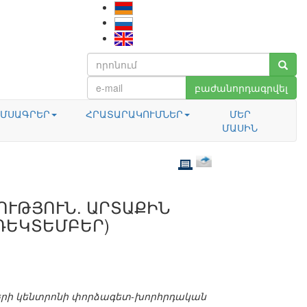
բաժանորդագրվել
ՄՍԱԳՐԵՐ
ՀՐԱՏԱՐԱԿՈՒՄՆԵՐ
ՄԵՐ
ՄԱՍԻՆ
ՈՒԹՅՈՒՆ. ԱՐՏԱՔԻՆ
 ԴԵԿՏԵՄԲԵՐ)
երի կենտրոնի փորձագետ-խորհրդական