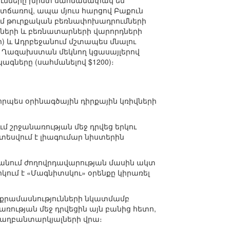
ունները խիստ սահմանափակ են
տճառով, ապա մյուս հարցով Բաքուն
քում թուրքական բեռնափոխադրումների
սների և բեռնատարների վարորդների
) և Ադրբեջանում մշտապես մնալու
յից Ղազախստան մեկնող կցասայլերով
ագները (սահմանելով $1200)։
որպես օրինագծային դիրքային կռիվների
շրջանառության մեջ դրվեց երկու
եսվում է լիագումար նիստերին
ջանում ժողովրդավարության մասին ակտ
կում է «Մագնիտսկու» օրենքը կիրառել
ոքրամասնությունների նկատմամբ
առության մեջ դրվեցին այն բանից հետո,
քաղբանտարկյալների վրա։