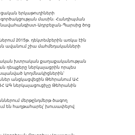
ացական երկաթուղիների
գործակցության մասին։ Հանդիպման
ի նավահանգիստ-Ադրբեջան-Պարսից ծոց
րում 2015թ. դեկտեմբերին առկա էին
ան ավանում շիա մահմեդականների
րոնական խտրական քաղաքականության
ան դեպքերը ներկայացրին որպես
սպանված կողմնակիցներին՝
աներ անցկացվեցին Թեհրանում ԱՀ
Հ ԱԳ ներկայացուցիչը Թեհրանին
աններում մերթընդմերթ ծագող
ւմ են հաղթահարել՝ խուսափելով