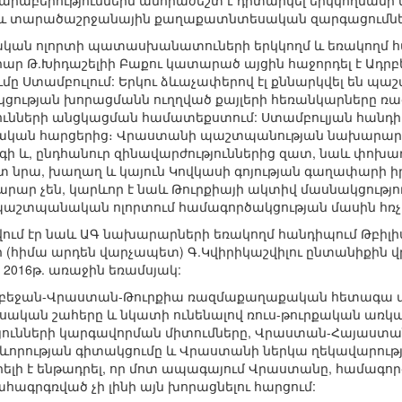
րաբերություններն անհրաժեշտ է դիտարկել երկկողմանի
աև տարածաշրջանային քաղաքատնտեսական զարգացումնե
ական ոլորտի պատասխանատուների երկկողմ և եռակողմ 
 Թ.Խիդաշելիի Բաքու կատարած այցին հաջորդել է Ադրբե
ը Ստամբուլում: Երկու ձևաչափերով էլ քննարկվել են պ
կցության խորացմանն ուղղված քայլերի հեռանկարները 
ւնների անցկացման համատեքստում: Ստամբուլյան հանդիպ
աքական հարցերից։ Վրաստանի պաշտպանության նախարար Թ
գի և, ընդհանուր զինավարժություններից զատ, նաև փո
ստ նրա, խաղաղ և կայուն Կովկասի գոյության գաղափարի
րար չեն, կարևոր է նաև Թուրքիայի ակտիվ մասնակցություն
շտպանական ոլորտում համագործակցության մասին հռչա
մ էր նաև ԱԳ նախարարների եռակողմ հանդիպում Թբիլիսիո
հիմա արդեն վարչապետ) Գ.Կվիրիկաշվիլու ընտանիքին 
 2016թ. առաջին եռամսյակ:
դրբեջան-Վրաստան-Թուրքիա ռազմաքաղաքական հետագա մե
ական շահերը և նկատի ունենալով ռուս-թուրքական առկա
յունների կարգավորման միտումները, Վրաստան-Հայաստ
րևորության գիտակցումը և Վրաստանի ներկա ղեկավարո
րելի է ենթադրել, որ մոտ ապագայում Վրաստանը, համագո
հագրգռված չի լինի այն խորացնելու հարցում: