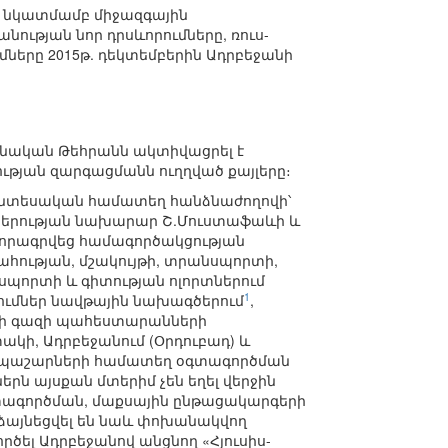
 նկատմամբ միջազգային
ւթյան նոր դրսևորումները, ռուս-
մները 2015թ. դեկտեմբերին Ադրբեջանի
ոնական Թեհրանն ակտիվացրել է
թյան զարգացմանն ուղղված քայլերը։
 տնտեսական համատեղ հանձնաժողովի՝
նաբերության նախարար Շ.Մուստաֆաևի և
որագրվեց համագործակցության
ահության, մշակույթի, տրանսպորտի,
 սպորտի և գիտության ոլորտներում
1
ումներ նավթային նախագծերում
,
անի գազի պահեստարանների
կի, Ադրբեջանում (Օրդուբադ) և
ին պաշարների համատեղ օգտագործման
րն այսքան մտերիմ չեն եղել վերջին
օգտագործման, մաքսային ընթացակարգերի
աձայնեցվել են նաև փոխանակվող
ծել Ադրբեջանով անցնող «Հյուսիս-