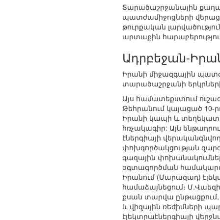
Տարածաշրջանային քաղա
պատժամիջոցների վերացմ
թուրքական լարվածությու
արտաքին հարաբերություն
Ադրբեջան-Իրա
Իրանի միջազգային պատժ
տարածաշրջանի երկրների
Այս համատեքստում ուշա
Թեհրանում կայացած 10-ր
Իրանի կապի և տեղեկատ
հռչակագիր: Այն ենթադրո
էներգիայի վերականգնվող
փոխգործակցության զարգ
գազային փոխանակումներ
օգտագործման համակարգո
Իրանում (Մարազադ) էլե
համաձայնեցում։ Մ.Վաեզին
քսան տարվա ընթացքում, 
և վիզային ռեժիմների պա
էլեկտրաէներգիայի վերջն