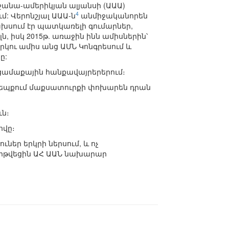
եջանա-ամերիկյան ալյանսի (ԱԱԱ)
4
: Վերոնշյալ ԱԱԱ-ն
անմիջականորեն
խսում էր պատկառելի գումարներ,
մլն, իսկ 2015թ. առաջին ինն ամիսներին՝
երկու ամիս անց ԱՄՆ Կոնգրեսում և
ը:
 ցամաքային հանքավայրերերում։
եպքում մաքսատուրքի փոխարեն դրան
ւն։
ովը։
ներ երկրի ներսում, և ոչ
արթվեցին ԱՀ ԱԱՆ նախարար