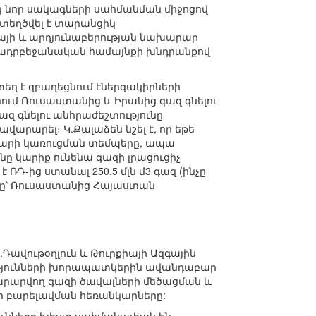
 նոր սակագների սահմանման միջոցով
տեղծվել է տարանցիկ
այի և արդյունաբերության նախարար
ի ադրբեջանական համայնքի խնդրանքով
եղ է զբաղեցնում էներգակիրների
ում Ռուսաստանից և Իրանից գազ գնելու
զ գնելու անհրաժեշտությունը
արարել։ Կ.Քալաձեն նշել է, որ եթե
տարի կառուցման տեմպերը, ապա
անը կարիք ունենա գազի լրացուցիչ
ՌԴ-ից ստանալ 250.5 մլն մ3 գազ (ինչը
 մլն-ը՝ Ռուսաստանից Հայաստան
Դավութօղլուն և Թուրքիայի Ազգային
ւթյունների խորապատկերին ավանդաբար
արարվող գազի ծավալների մեծացման և
 բարելավման հեռանկարները: