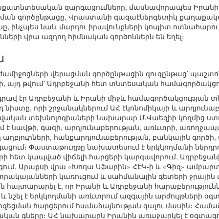
քատնտեսական զարգացումները, մասնավորապես Իրանի
ան գործընթացը, Վրաստանի գազաէներգետիկ քաղաքականո
նը, ինչպես նաև մարդու իրավունքների կոպիտ ոտնահարու
ների վրա ազդող հիմնական գործոններն են եղել։
ն
ամիջոցների վերացման գործընթացին զուգընթաց՝ պաշտ
, այդ թվում՝ Ադրբեջանի հետ տնտեսական համագործակցու
գրավ էր Ադրբեջանի և Իրանի միջև համագործակցության
դ նիստը, որի շրջանակներում ԱՀ էկոնոմիկայի և արդյու
վական տեխնոլոգիաների նախարար Մ.Վաեզիի կողմից ստ
ւմ է նավթի, գազի, արդյունաբերության, առևտրի, առողջապ
 աղբյուրների, հանքարդյունաբերության, բանկային գործի,
ացում։ Փաստաթուղթը նախատեսում է երկկողմանի ներդր
ի հետ կապված վիճելի հարցերի կարգավորում, Ադրբեջ
ւմ, Արաքսի վրա «Խոդա Աֆարին» ՀԷԿ-ի և «Գիզ» ամբարտա
կտրակայանների կառուցում և սահմանային գետերի ջրայ
 հայտարարել է, որ Իրանի և Ադրբեջանի հարաբերություննե
և նշել է երկկողմանի առևտրում ազգային արժույթների 
րզեցման հարցերում համաձայնության գալու մասին։ Համ
ական գները։ ԱՀ նախարարն Իրանին առաջարկել է օգտագոր