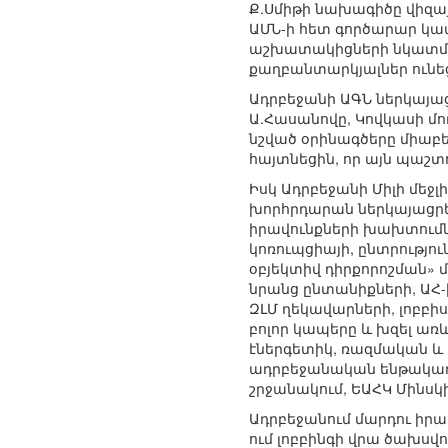
Ք.Սմիթի նախագիծը վիզա
ԱՄՆ-ի հետ գործարար կա
աշխատակիցների նկատմամ
քաղբանտարկյալներ ունե
Ադրբեջանի ԱԳՆ ներկայ
Ա.Հասանովը, Կովկասի մո
նշված օրինագծերը միաբե
հայտնեցին, որ այն պաշտ
Իսկ Ադրբեջանի Միլի մե
խորհրդարան ներկայացրեց
իրավունքների խախտումն
կոռուպցիայի, ընտրությո
օբյեկտիվ դիրքորոշման»
նրանց ընտանիքների, ԱՀ-
ԶԼՄ ղեկավարների, լոբբ
բոլոր կապերը և խզել առ
էներգետիկ, ռազմական և 
ադրբեջանական ենթակառ
շրջանակում, ԵԱՀԿ Մինսկի
Ադրբեջանում մարդու իրավ
ում լոբբինգի վրա ծախսվ