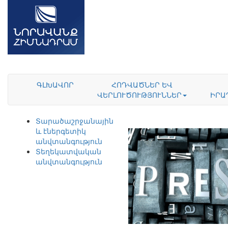
ԳԼԽԱՎՈՐ
ՀՈԴՎԱԾՆԵՐ ԵՎ
ՎԵՐԼՈՒԾՈՒԹՅՈՒՆՆԵՐ
ԻՐԱ
Տարածաշրջանային
և էներգետիկ
անվտանգություն
Տեղեկատվական
անվտանգություն