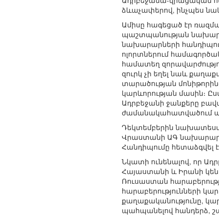
Ադրբեջանա-վրացական հա
ձևաչափերով, ինչպես ն
Ամիսը հագեցած էր ռազմ
պաշտպանության նախարար
նախարարների հանդիպում
ոլորտներում համագործա
համատեղ զորավարժությո
զուրկ չի եղել նաև քաղ
տարածության մոնիթորին
կարևորության մասին։ Ը
Ադրբեջանի ջանքերը բավա
ժամանակահատվածում պա
Դեկտեմբերին նախատեսվու
Վրաստանի ԱԳ նախարար (
Հանդիպումը հետաձգվել է
Նկատի ունենալով, որ Ա
Հայաստանի և Իրանի կենս
Ռուսաստան հարաբերութ
հարաբերությունների կա
քաղաքականությունը, կա
պահպանելով հանդերձ, շա