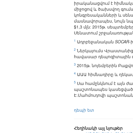
իրականացվում է հիմնակ
միջոցով և ծախսվող գում
կոնգրեսականների և սենա
մասնավորապես, նույն 
$1,3 մլն: 2015թ. սեպտեմբե
Սենատում շրջանառությա
1
Ադրբեջանական
SOCAR
-
2
Ներկայումս Վրաստանից
հավասար դեպոզիտային գ
3
2015թ. նոյեմբերին Բաքվ
4
ԱԱԱ հիմնադիրը և ղեկա
5
Սա համընկնում է այն ժա
պաշտոնապես կասեցված է
Է.Մահմուդովի պաշտոնանկ
դեպի ետ
Հեղինակի այլ նյութեր