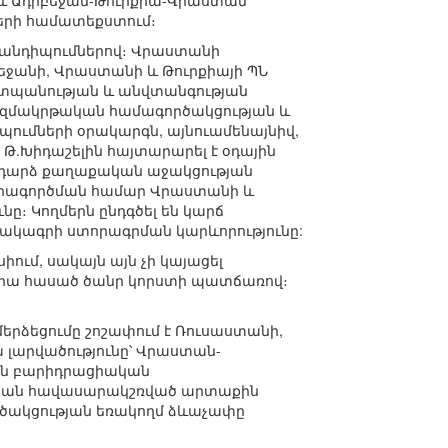
 և Ադրբեջան-Թուրքիա-Վրաստան
րի համատեքստում։
հանդիպումներով։ Վրաստանի
ջանի, Վրաստանի և Թուրքիայի ՊՆ
աշտպանության և անվտանգության
ռազմակրթական համագործակցության և
ումների օրակարգն, այնուամենայնիվ,
.Խիդաշելին հայտարարել է օդային
խադարձ քաղաքական աջակցության
 իրագործման համար Վրաստանի և
ը։ Կողմերն ընդգծել են կարճ
կագրի ստորագրման կարևորությունը:
ւմ, սակայն այն չի կայացել
վրա հասած ծանր կորստի պատճառով։
րձեցումը շոշափում է Ռուսաստանի,
 լարվածությունը՝ Վրաստան-
ան բարիդրացիական
ւթյան հավասարակշռված արտաքին
րծակցության եռակողմ ձևաչափը