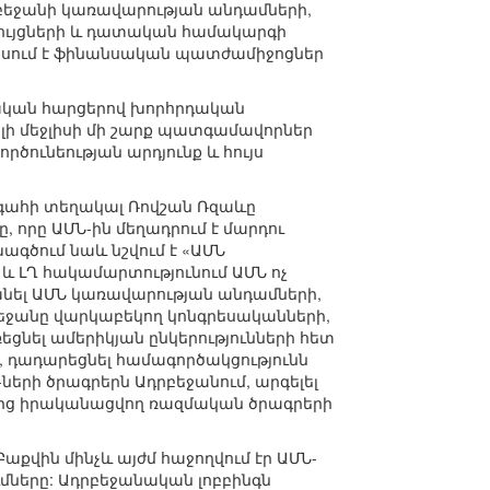
բեջանի կառավարության անդամների,
ռույցների և դատական համակարգի
եսում է ֆինանսական պատժամիջոցներ
ական հարցերով խորհրդական
լի մեջլիսի մի շարք պատգամավորներ
ծունեության արդյունք և հույս
գահի տեղակալ Ռովշան Ռզաևը
 որը ԱՄՆ-ին մեղադրում է մարդու
գծում նաև նշվում է «ԱՄՆ
և ԼՂ հակամարտությունում ԱՄՆ ոչ
անել ԱՄՆ կառավարության անդամների,
րբեջանը վարկաբեկող կոնգրեսականների,
նել ամերիկյան ընկերությունների հետ
, դադարեցնել համագործակցությունն
ների ծրագրերն Ադրբեջանում, արգելել
ից իրականացվող ռազմական ծրագրերի
Բաքվին մինչև այժմ հաջողվում էր ԱՄՆ-
ւմները: Ադրբեջանական լոբբինգն