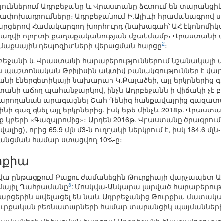
ուններում Ադրբեջանը և Վրաստանը ձգտում են տարանցիկ
նափոխադրումները։ Ադրբեջանում Ի.Ալիևի հրամանագրով ս
րցերով Համակարգող խորհուրդ (նախագահ՝ ԱՀ էկոնոմիկ
կզբաղվի ոլորտի քաղաքականության մշակմամբ։ Վրաստան
2
և մաքսային դեպոզիտների վերացման հարցը
։
րբեջանի և Վրաստանի հարաբերություններում նշանակալի տ
ն պաշտոնական Թբիլիսին ակտիվ բանակցություններ է վար
ի էներգետիկայի նախարար Կ.Քալաձեի, այլ երկրներից գա
նի աճող պահանջարկով, ինչն Ադրբեջանն ի վիճակի չէ բավ
 կարողանան արագացնել Շահ Դենիզ հանքավայրից գազա
ի գազ գնել այլ երկրներից, իսկ եթե մինչև 2018թ. Վրաստ
 կբերի «Գազպրոմից»։ Արդեն 2016թ. Վրաստանը ծրագրում է 
ավալից), որից 65.9 մլն մ3-ն ուղղակի ներկրում է, իսկ 184.6
նցման համար ստացվող 10%-ը։
րքիա
օրվա ընթացքում Բաքու ժամանեցին Թուրքիայի վարչապետ Ա.
3
մայիլ Ղահրամանը
: Մոսկվա-Անկարա լարված հարաբերո
հարցերին ավելացել են նաև Ադրբեջանից Թուրքիա մատակ
ուրքական բեռնատարների համար տարանցիկ պայմանների