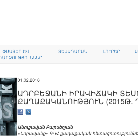
ՓԱՍՏԵՐ ԵՎ
ՏԵՍԱԴԱՐԱՆ
ԼՈՒՐԵՐ
Ա
ԴԱՐՁՈՒԹՅՈՒՆՆԵՐ
01.02.2016
ԱԴՐԲԵՋԱՆԻ ԻՐԱՎԻՃԱԿԻ ՏԵՍ
ՔԱՂԱՔԱԿԱՆՈՒԹՅՈՒՆ (2015Թ.
Անուշավան Բարսեղյան
«Նորավանք» ԳԿՀ քաղաքական հետազոտությունն