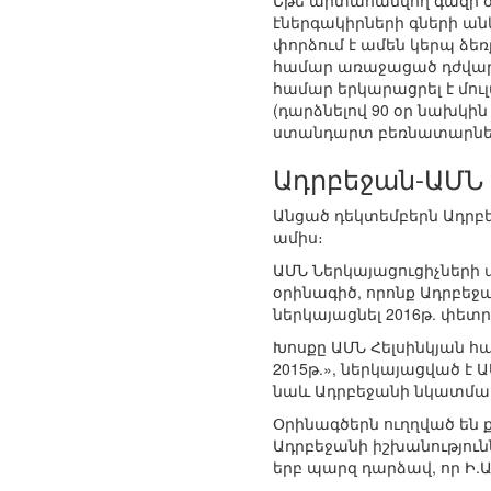
Եթե արտահանվող գազի ծ
էներգակիրների գների ա
փորձում է ամեն կերպ ձե
համար առաջացած դժվարո
համար երկարացրել է մու
(դարձնելով 90 օր նախկի
ստանդարտ բեռնատարների 
Ադրբեջան-ԱՄՆ
Անցած դեկտեմբերն Ադրբե
ամիս։
ԱՄՆ Ներկայացուցիչների
օրինագիծ, որոնք Ադրբե
ներկայացնել 2016թ. փետր
Խոսքը ԱՄՆ Հելսինկյան 
2015թ.», ներկայացված է
նաև Ադրբեջանի նկատմամ
Օրինագծերն ուղղված են
Ադրբեջանի իշխանությունն
երբ պարզ դարձավ, որ Ի