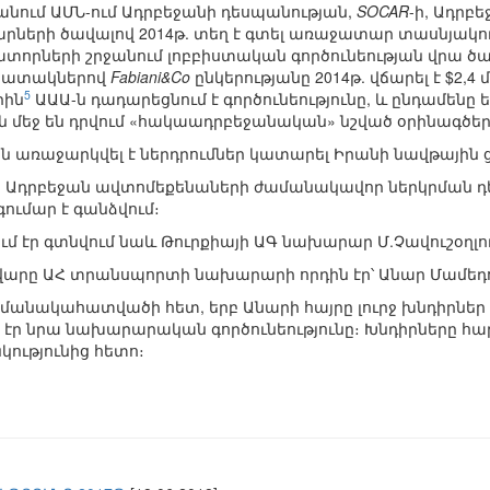
անում ԱՄՆ-ում Ադրբեջանի դեսպանության,
SOCAR
-ի, Ադրբ
արների ծավալով 2014թ. տեղ է գտել առաջատար տասնյակում
տորների շրջանում լոբբիստական գործունեության վրա ծա
նպատակներով
Fabiani&Co
ընկերությանը 2014թ. վճարել է $2,4 
5
րին
ԱԱԱ-ն դադարեցնում է գործունեությունը, և ընդամենը 
ն մեջ են դրվում «հակաադրբեջանական» նշված օրինագծեր
ին առաջարկվել է ներդրումներ կատարել Իրանի նավթային
 Ադրբեջան ավտոմեքենաների ժամանակավոր ներկրման դ
ումար է գանձվում։
ում էր գտնվում նաև Թուրքիայի ԱԳ նախարար Մ.Չավուշօղլո
վարը ԱՀ տրանսպորտի նախարարի որդին էր՝ Անար Մամեդ
մանակահատվածի հետ, երբ Անարի հայրը լուրջ խնդիրներ ու
ր նրա նախարարական գործունեությունը։ Խնդիրները հ
ությունից հետո։