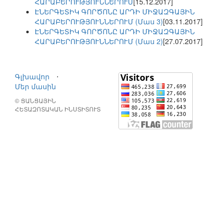
ՀԱՐԱԲԵՐՈՒԹՅՈՒՆՆԵՐՈՒՄ
[15.12.2017]
ԷՆԵՐԳԵՏԻԿ ԳՈՐԾՈՆԸ ԱՐԴԻ ՄԻՋԱԶԳԱՅԻՆ
ՀԱՐԱԲԵՐՈՒԹՅՈՒՆՆԵՐՈՒՄ (Մաս 3)
[03.11.2017]
ԷՆԵՐԳԵՏԻԿ ԳՈՐԾՈՆԸ ԱՐԴԻ ՄԻՋԱԶԳԱՅԻՆ
ՀԱՐԱԲԵՐՈՒԹՅՈՒՆՆԵՐՈՒՄ (Մաս 2)
[27.07.2017]
Գլխավոր
⋅
Մեր մասին
© ՑԱՆՑԱՅԻՆ
ՀԵՏԱԶՈՏԱԿԱՆ ԻՆՍՏԻՏՈՒՏ