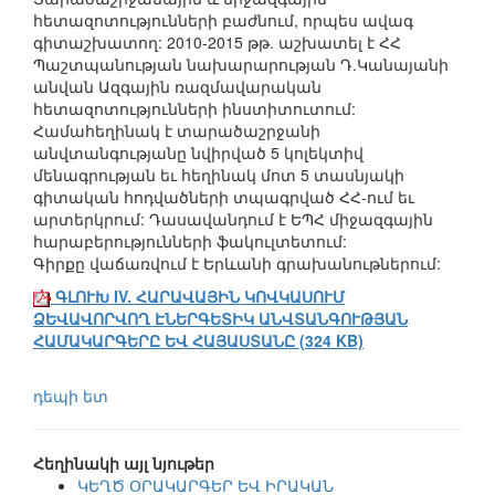
հետազոտությունների բաժնում, որպես ավագ
գիտաշխատող: 2010-2015 թթ. աշխատել է ՀՀ
Պաշտպանության նախարարության Դ.Կանայանի
անվան Ազգային ռազմավարական
հետազոտությունների ինստիտուտում:
Համահեղինակ է տարածաշրջանի
անվտանգությանը նվիրված 5 կոլեկտիվ
մենագրության եւ հեղինակ մոտ 5 տասնյակի
գիտական հոդվածների տպագրված ՀՀ-ում եւ
արտերկրում: Դասավանդում է ԵՊՀ միջազգային
հարաբերությունների ֆակուլտետում:
Գիրքը վաճառվում է Երևանի գրախանութներում:
ԳԼՈՒԽ IV. ՀԱՐԱՎԱՅԻՆ ԿՈՎԿԱՍՈՒՄ
ՁԵՎԱՎՈՐՎՈՂ ԷՆԵՐԳԵՏԻԿ ԱՆՎՏԱՆԳՈՒԹՅԱՆ
ՀԱՄԱԿԱՐԳԵՐԸ ԵՎ ՀԱՅԱՍՏԱՆԸ (324 KB)
դեպի ետ
Հեղինակի այլ նյութեր
ԿԵՂԾ ՕՐԱԿԱՐԳԵՐ ԵՎ ԻՐԱԿԱՆ