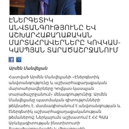
ԷՆԵՐԳԵՏԻԿ
ԱՆՎՏԱՆԳՈՒԹՅՈՒՆԸ ԵՎ
ԱՇԽԱՐՀԱՔԱՂԱՔԱԿԱՆ
ՄԱՐՏԱՀՐԱՎԵՐՆԵՐԸ ԿՈՎԿԱՍ-
ԿԱՍՊՅԱՆ ՏԱՐԱԾԱՇՐՋԱՆՈՒՄ
Արմեն Մանվելյան
Հատված Արմեն Մանվելյանի «Էներգետիկ
անվտանգությունը և աշխարհաքաղաքական
մարտահրավերները Կովկաս-կասպյան
տարածաշրջանում» մենագրությունից: Արմեն
Մանվելյանը պատմական գիտությունների
թեկնածու է, մասնագիտանում է անվտանգության և
էներգետիկ աշխարհաքաղաքականության
թեմաներով: Ներկայումս աշխատում է ՀՀ ԳԱԱ
Արևելագիտության ինստիտուտի
Տարածաշրջանային և միջազգային