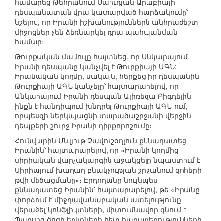
համարեց Թեհրանում Սաուդյան Արաբիայի
դեսպանատան վրա կատարված հարձակումը՝
նշելով, որ Իրանի իշխանություններն անհրաժեշտ
միջոցներ չեն ձեռնարկել դրա պահպանման
համար։
Թուրքական մամուլը հայտնեց, որ Անկարայում
Իրանի դեսպանը կանչվել է Թուրքիայի ԱԳՆ:
Իրանական կողմը, սակայն, հերքեց իր դեսպանին
Թուրքիայի ԱԳՆ կանչելը՝ հայտարարելով, որ
Անկարայում Իրանի դեսպան Ալիռեզա Բիգդելին
ինքն է հանդիպում խնդրել Թուրքիայի ԱԳՆ-ում,
որպեսզի ներկայացնի տարածաշրջանի վերջին
դեպքերի շուրջ Իրանի դիրքորոշումը։
Հունվարին Մևլյութ Չավուշօղլուն քննադատեց
Իրանին՝ հայտարարելով, որ «Իրանի կողմից
սիրիական վարչակարգին աջակցելը նպաստում է
Սիրիայում խաղաղ բնակչության շրջանում զոհերի
թվի մեծացմանը»։ Էրդողանը նույնպես
քննադատեց Իրանին՝ հայտարարելով, թե «Իրանը
փորձում է միջդավանաբական ատելությունը
վերածել կոնֆլիկտների, միտումնավոր գնում է
Պարսից ծոցի երկրների հետ հարաբերությունների