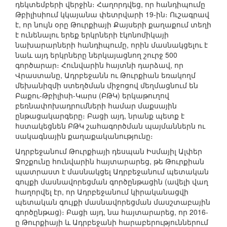
դեկտեմբերի վերջին։ Հաղորդվեց, որ հանդիպումը
Թբիլիսիում կկայանա փետրվարի 19-ին։ Ուշագրավ
է, որ նույն օրը Թուրքիայի Քայսերի քաղաքում տեղի
է ունենալու երեք երկրների էկոնոմիկայի
նախարարների հանդիպումը, որին մասնակցելու է
նաև այդ երկրները ներկայացնող շուրջ 500
գործարար։ Հունվարին հայտնի դարձավ, որ
Վրաստանը, Ադրբեջանն ու Թուրքիան եռակողմ
մեխանիզմի ստեղծման միջոցով մեղմացնում են
Բաքու-Թբիլիսի-Կարս (ԲԹԿ) երկաթուղով
բեռնափոխադրումների համար մաքսային
ընթացակարգերը։ Բացի այդ, նրանք պետք է
հստակեցնեն ԲԹԿ շահագործման պայմաններն ու
սակագնային քաղաքականությունը։
Ադրբեջանում Թուրքիայի դեսպան Իսմայիլ Ալփեր
Ջոշքունը հունվարին հայտարարեց, թե Թուրքիան
պատրաստ է մասնակցել Ադրբեջանում պետական
գույքի մասնավորեցման գործընթացին (ավելի վաղ
հաղորվել էր, որ Ադրբեջանում կիրականացվի
պետական գույքի մասնավորեցման մասշտաբային
գործընթաց)։ Բացի այդ, նա հայտարարեց, որ 2016-
ը Թուրքիայի և Ադրբեջանի հարաբերություններում