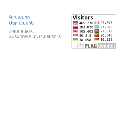
Գլխավոր
⋅
Մեր մասին
© ՑԱՆՑԱՅԻՆ
ՀԵՏԱԶՈՏԱԿԱՆ ԻՆՍՏԻՏՈՒՏ