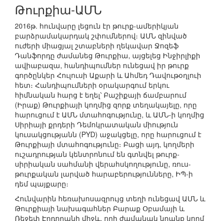
Թուրքիա-ԱՄՆ
2016թ. հունվարը լեցուն էր թուրք-ամերիկյան
բարձրամակարդակ շփումներով։ ԱՄՆ զինված
ուժերի միացյալ շտաբների ղեկավար Ջոզեֆ
Դանֆորդը ժամանեց Թուրքիա, այցելեց Ինջիրլիքի
ավիաբազա, հանդիպումներ ունեցավ իր թուրք
գործընկեր Հուլուսի Աքարի և Ահմեդ Դավութօղլուի
հետ։ Հանդիպումների օրակարգում երկու
հիմնական հարց է եղել՝ Բաշիքայի ճամբարում
(Իրաք) Թուրքիայի կողմից զորք տեղակայելը, որը
հարուցում է ԱՄՆ մտահոգությունը, և ԱՄՆ-ի կողմից
Սիրիայի քրդերի Դեմոկրատական միություն
կուսակցությանն (PYD) աջակցելը, որը հարուցում է
Թուրքիայի մտահոգությունը։ Բացի այդ, կողմերի
ուշադրության կենտրոնում են գտնվել թուրք-
սիրիական սահմանի վերահսկողությունը, ռուս-
թուրքական լարված հարաբերությունները, ԻՊ-ի
դեմ պայքարը։
Հունվարին հեռախոսազրույց տեղի ունեցավ ԱՄՆ և
Թուրքիայի նախագահներ Բարաք Օբամայի և
Ռեջեփ Էրդողանի միջև, որի ժամանակ նրանք կողմ