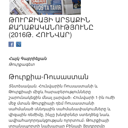
ԹՈՒՐՔԻԱՅԻ ԱՐՏԱՔԻՆ
ՔԱՂԱՔԱԿԱՆՈՒԹՅՈՒՆԸ
(2016Թ. ՀՈՒՆՎԱՐ)
Հայկ Գաբրիելյան
Թուրքագետ
Թուրքիա-Ռուսաստան
Տնտեսական
. Հունվարին Ռուսաստանի և
Թուրքիայի միջև հարաբերությունները
շարունակեցին մնալ լարված։ Հունվարի 1-ին ուժի
մեջ մտան Թուրքիայի դեմ Ռուսաստանի
սահմանած սննդային սահմանափակումները և
վիզային ռեժիմը, ինչը խնդիրներ ստեղծեց նաև
ավիահաղորդակցության ոլորտում։ Թուրքիայի
տրանսպորտի նախարար Բինալի Յըլդըրըմը