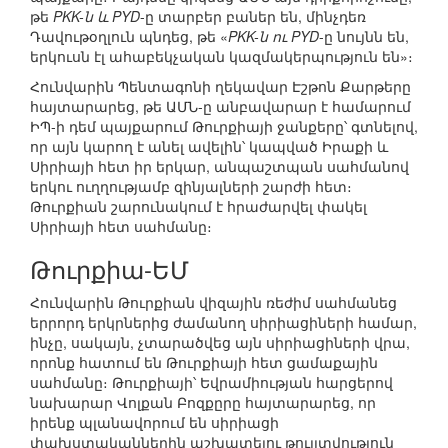
թե
PKK-ն և PYD
-ը տարբեր բաներ են, մինչդեռ
Դավութօղլուն պնդեց, թե «
PKK-ն ու PYD
-ը նույնն են,
երկուսն էլ ահաբեկչական կազմակերպություն են»։
Հունվարին Պենտագոնի ղեկավար Էշթոն Քարթերը
հայտարարեց, թե ԱՄՆ-ը անբավարար է համարում
ԻՊ-ի դեմ պայքարում Թուրքիայի ջանքերը՝ գտնելով,
որ այն կարող է անել ավելին՝ կապված Իրաքի և
Սիրիայի հետ իր երկար, անպաշտպան սահմանով
երկու ուղղությամբ զինյալների շարժի հետ։
Թուրքիան շարունակում է հրաժարվել փակել
Սիրիայի հետ սահմանը։
Թուրքիա-ԵՄ
Հունվարին Թուրքիան վիզային ռեժիմ սահմանեց
երրորդ երկրներից ժամանող սիրիացիների համար,
ինչը, սակայն, չտարածվեց այն սիրիացիների վրա,
որոնք հատում են Թուրքիայի հետ ցամաքային
սահմանը։ Թուրքիայի՝ Եվրամիության հարցերով
նախարար Վոլքան Բոզքըրը հայտարարեց, որ
իրենք պլանավորում են սիրիացի
փախստականներին աշխատելու թույլտվություն