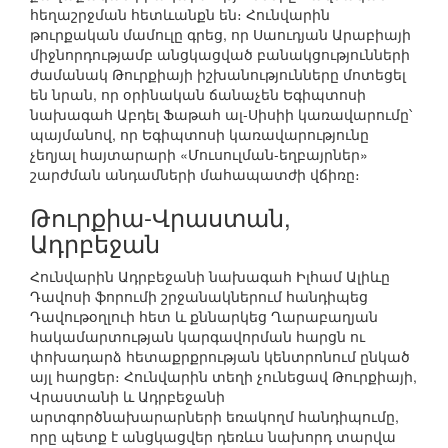
հեղաշրջման հետևանքն են։ Հունվարին
թուրքական մամուլը գրեց, որ Սաուդյան Արաբիայի
միջնորդությամբ անցկացված բանակցությունների
ժամանակ Թուրքիայի իշխանությունները մոտեցել
են նրան, որ օրինական ճանաչեն Եգիպտոսի
նախագահ Աբդել Ֆաթահ ալ-Սիսիի կառավարումը՝
պայմանով, որ Եգիպտոսի կառավարությունը
չեղյալ հայտարարի «Մուսուլման-եղբայրներ»
շարժման անդամների մահապատժի վճիռը։
Թուրքիա-Վրաստան,
Ադրբեջան
Հունվարին Ադրբեջանի նախագահ Իլհամ Ալիևը
Դավոսի ֆորումի շրջանակներում հանդիպեց
Դավութօղլուի հետ և քննարկեց Ղարաբաղյան
հակամարտության կարգավորման հարցն ու
փոխադարձ հետաքրքրության կենտրոնում ընկած
այլ հարցեր։ Հունվարին տեղի չունեցավ Թուրքիայի,
Վրաստանի և Ադրբեջանի
արտգործնախարարների եռակողմ հանդիպումը,
որը պետք է անցկացվեր դեռևս նախորդ տարվա