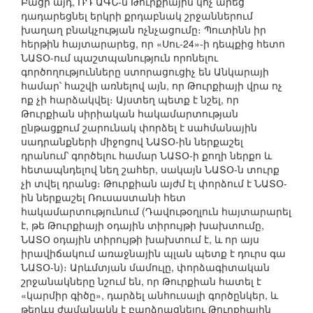
Բացի այդ, ՌԴ ԱԳՆ-ն Թուրքիային կոչ արեց
դադարեցնել երկրի քրդաբնակ շրջաններում
խաղաղ բնակչության ոչնչացումը։ Պուտինն իր
հերթին հայտարարեց, որ «Սու-24»-ի դեպքից հետո
ՆԱՏՕ-ում պաշտպանություն որոնելու
գործողությունները ստորացուցիչ են Անկարայի
համար՝ հաշվի առնելով այն, որ Թուրքիայի վրա ոչ
ոք չի հարձակվել։ Այստեղ պետք է նշել, որ
Թուրքիան սիրիական հակամարտության
ընթացքում շարունակ փորձել է սահմանային
սադրանքների միջոցով ՆԱՏՕ-ին ներքաշել
դրանում՝ գործելու համար ՆԱՏՕ-ի քողի ներքո և
հետապնդելով նեղ շահեր, սակայն ՆԱՏՕ-ն տուրք
չի տվել դրանց։ Թուրքիան այժմ էլ փորձում է ՆԱՏՕ-
ին ներքաշել Ռուսաստանի հետ
հակամարտությունում (Դավութօղլուն հայտարարել
է, թե Թուրքիայի օդային տիրույթի խախտումը,
ՆԱՏՕ օդային տիրույթի խախտում է, և որ այս
իրավիճակում առաջնային պլան պետք է դուրս գա
ՆԱՏՕ-ն)։ Արևմտյան մամուլը, փորձագիտական
շրջանակները նշում են, որ Թուրքիան հատել է
«կարմիր գիծը», դարձել անհուսալի գործընկեր, և
թերևս ժամանակն է բարձրացնելու Թուրքիային