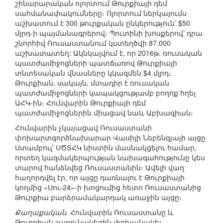
շինարարական ոլորտում Թուրքիայի դեմ
սահմանափակումները։ Ոլորտում ներկայումս
աշխատում է 300 թուրքական ընկերություն՝ $50
մլրդ-ի պայմանագրերով։ Պուտինի խոսքերով՝ դրա
շնորհիվ Ռուսաստանում կստեղծվի 87.000
աշխատատեղ: Ակնկալվում է, որ 2016թ. ռուսական
պատժամիջոցների պատճառով Թուրքիայի
տնտեսական վնասները կկազմեն $4 մլրդ։
Թուրքիան, սակայն, մտադիր է ռուսական
պատժամիջոցների կապակցությամբ բողոք հղել
ԱՀԿ-ին։ Հունվարին Թուրքիայի դեմ
պատժամիջոցներին միացավ նաև Աբխազիան։
Հունվարին չկայացավ Ռուսաստանի
փոխարտգործնախարար Վասիլի Նեբենզյայի այցը
Ստամբուլ՝ ՍԾՏՀԿ նիստին մասնակցելու համար,
որտեղ կազմակերպության նախագահությունը կես
տարով հանձնվեց Ռուսաստանին։ Ավելի վաղ
հաղորդվել էր, որ այցը դառնալու է Թուրքիայի
կողմից «Սու-24»-ի խոցումից հետո Ռուսաստանից
Թուրքիա բարձրամակարդակ առաջին այցը։
Քաղաքական.
Հունվարին Ռուսաստանը և
Թուրքիան շարունակեցին փոխանակել