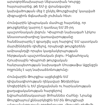
արտգործնախարար Սեբաստիան Կուրցը
հայտարարեց, թե ԵՄ-ը վտանգավոր
կախվածության մեջ է ընկել Թուրքիայից՝ կապված
միգրացիոն ճգնաժամի լուծման հետ։
Հունվարին կիպրական մամուլը հայտնեց, որ
թուրքերենը կարող է դառնալ ԵՄ 25-րդ
պաշտոնական լեզուն։ Կիպրոսի նախագահ Նիկոս
Անաստասիադիսը կառավարությանը
հանձնարարել է զբաղվել այդ հարցով՝ ԵՄ պատկան
մարմիններին դիմելով, որպեսզի թուրքերենն
ամրապնդվի որպես կազմակերպության
հերթական պաշտոնական լեզու։ Ինքնահռչակ
Հյուսիսային Կիպրոսի թուրքական
հանրապետության նախագահ Մուսթաֆա Աքընջըն
ողջունել է այդ նախաձեռնությունը։
Հունվարին Թուրքիա այցելեցին ԵՄ
դիվանագիտության ղեկավար Ֆեդերիկա
Մոգերինին և ԵՄ ընդլայնման ու հարևանության
քաղաքականության հարցերով
եվրահանձնակատար Յոհաննես Հահնը։ Նրանք
Թուրքիայում քննարկեցին ԵՄ-ին Թուրքիայի
անդամակցության գործընթացը, վիզային ռեժիմի