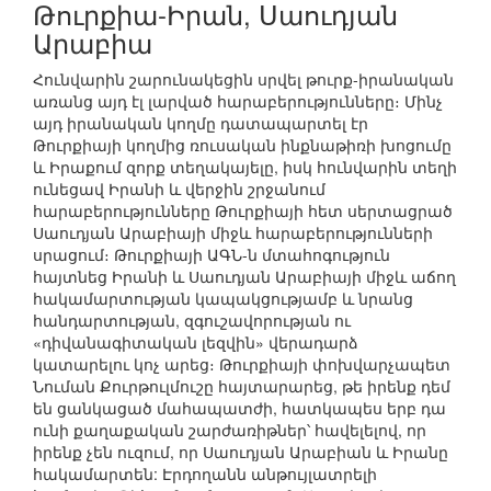
Թուրքիա-Իրան, Սաուդյան
Արաբիա
Հունվարին շարունակեցին սրվել թուրք-իրանական
առանց այդ էլ լարված հարաբերությունները։ Մինչ
այդ իրանական կողմը դատապարտել էր
Թուրքիայի կողմից ռուսական ինքնաթիռի խոցումը
և Իրաքում զորք տեղակայելը, իսկ հունվարին տեղի
ունեցավ Իրանի և վերջին շրջանում
հարաբերությունները Թուրքիայի հետ սերտացրած
Սաուդյան Արաբիայի միջև հարաբերությունների
սրացում։ Թուրքիայի ԱԳՆ-ն մտահոգություն
հայտնեց Իրանի և Սաուդյան Արաբիայի միջև աճող
հակամարտության կապակցությամբ և նրանց
հանդարտության, զգուշավորության ու
«դիվանագիտական լեզվին» վերադարձ
կատարելու կոչ արեց։ Թուրքիայի փոխվարչապետ
Նուման Քուրթուլմուշը հայտարարեց, թե իրենք դեմ
են ցանկացած մահապատժի, հատկապես երբ դա
ունի քաղաքական շարժառիթներ՝ հավելելով, որ
իրենք չեն ուզում, որ Սաուդյան Արաբիան և Իրանը
հակամարտեն: Էրդողանն անթույլատրելի