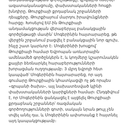
ազատականացումը, փախստականների հոսքի
խնդիրը, Թուրքիայի քրդաբնակ շրջանների
դեպքերը, Թուրքիայում մարդու իրավունքների
հարցը։ Խոսելով ԵՄ-ին Թուրքիայի
անդամակցության վերաբերյալ բանակցային
գործընթացի մասին՝ Մոգերինին հայտարարեց, թե
վերջին շրջանում բացվել է բանակցային նոր գլուխ,
ինչը շատ կարևոր է։ Մոգերինիի խոսքով՝
Թուրքիայի համար Եվրոպան առևտրային
ամենամեծ գործընկերն է, և կողմերը կշարունակեն
քայլեր ձեռնարկել հարաբերությունների
խորացման ուղղությամբ։ 3 մլրդ եվրոյի հետ
կապված՝ Մոգերինին հայտարարեց, որ այդ
գումարը Թուրքիային կհատկացվի ոչ թե որպես
«գրպանի ծախս», այլ նախատեսված կլինի
փախստականների կարիքների համար։ Ընդգծվում
է, որ Մոգերինին ցանկացել է այցելել Թուրքիայի
քրդաբնակ շրջաններ՝ ռազմական
գործողությունների գոտի, սակայն նրան թույլ չեն
տվել անել դա, և Մոգերինին ափսոսանք է հայտնել
այդ կապակցությամբ։