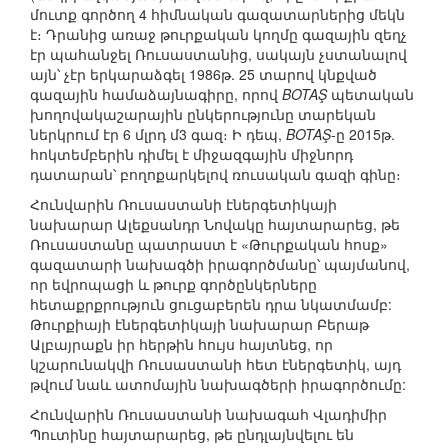
մուտք գործող 4 հիմնական գազատարներից մեկն
է։ Դրանից առաջ թուրքական կողմը գազային զեղչ
էր պահանջել Ռուսաստանից, սակայն չստանալով
այն՝ չէր երկարաձգել 1986թ. 25 տարով կնքված
գազային համաձայնագիրը, որով
BOTAŞ
պետական
խողովակաշարային ընկերությունը տարեկան
ներկրում էր 6 մլրդ մ3 գազ։ Ի դեպ,
BOTAŞ
-ը 2015թ.
հոկտեմբերին դիմել է միջազգային միջնորդ
դատարան՝ բողոքարկելով ռուսական գազի գինը։
Հունվարին Ռուսաստանի էներգետիկայի
նախարար Ալեքսանդր Նովակը հայտարարեց, թե
Ռուսաստանը պատրաստ է «Թուրքական հոսք»
գազատարի նախագծի իրագործմանը՝ պայմանով,
որ եվրոպացի և թուրք գործընկերները
հետաքրքրություն ցուցաբերեն դրա նկատմամբ:
Թուրքիայի էներգետիկայի նախարար Բերաթ
Ալբայրաքն իր հերթին հույս հայտնեց, որ
կշարունակվի Ռուսաստանի հետ էներգետիկ, այդ
թվում նաև ատոմային նախագծերի իրագործումը:
Հունվարին Ռուսաստանի նախագահ Վլադիմիր
Պուտինը հայտարարեց, թե ընդլայնվելու են