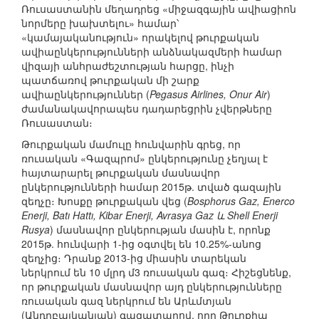
Ռուսաստանին մեղադրեց «միջազգային ավիացիոն
նորմերը խախտելու» համար՝
«կամայականություն» որակելով թուրքական
ավիաընկերությունների անձնակազմերի համար
վիզայի անհրաժեշտության հարցը, ինչի
պատճառով թուրքական մի շարք
ավիաընկերություններ (
Pegasus Airlines, Onur Air
)
ժամանակավորապես դադարեցրին չվերթները
Ռուսաստան։
Թուրքական մամուլը հունվարին գրեց, որ
ռուսական «Գազպրոմ» ընկերությունը չեղյալ է
հայտարարել թուրքական մասնավոր
ընկերությունների համար 2015թ. տված գազային
զեղչը։ Խոսքը թուրքական վեց (
Bosphorus Gaz, Enerco
Enerji, Batı Hattı, Kibar Enerji, Avrasya Gaz և Shell Enerji
Rusya
) մասնավոր ընկերության մասին է, որոնք
2015թ. հունվարի 1-ից օգտվել են 10.25%-անոց
զեղչից։ Դրանք 2013-ից միասին տարեկան
ներկրում են 10 մլրդ մ3 ռուսական գազ։ Հիշեցնենք,
որ թուրքական մասնավոր այդ ընկերությունները
ռուսական գազ ներկրում են Արևմտյան
(Անդրբալկանյան) գազատարով, որը Թուրքիա