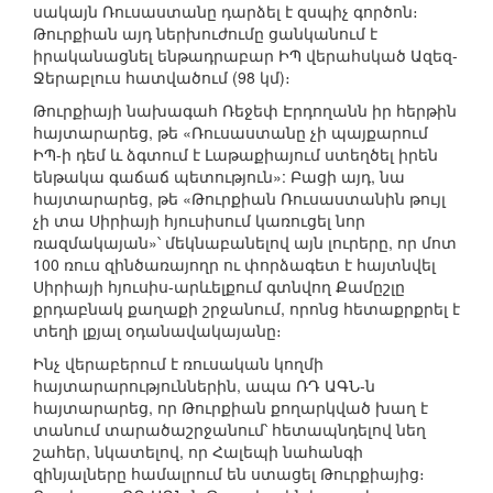
սակայն Ռուսաստանը դարձել է զսպիչ գործոն։
Թուրքիան այդ ներխուժումը ցանկանում է
իրականացնել ենթադրաբար ԻՊ վերահսկած Ազեզ-
Ջերաբլուս հատվածում (98 կմ)։
Թուրքիայի նախագահ Ռեջեփ Էրդողանն իր հերթին
հայտարարեց, թե «Ռուսաստանը չի պայքարում
ԻՊ-ի դեմ և ձգտում է Լաթաքիայում ստեղծել իրեն
ենթակա գաճաճ պետություն»: Բացի այդ, նա
հայտարարեց, թե «Թուրքիան Ռուսաստանին թույլ
չի տա Սիրիայի հյուսիսում կառուցել նոր
ռազմակայան»՝ մեկնաբանելով այն լուրերը, որ մոտ
100 ռուս զինծառայողր ու փորձագետ է հայտնվել
Սիրիայի հյուսիս-արևելքում գտնվող Քամըշլը
քրդաբնակ քաղաքի շրջանում, որոնց հետաքրքրել է
տեղի լքյալ օդանավակայանը։
Ինչ վերաբերում է ռուսական կողմի
հայտարարություններին, ապա ՌԴ ԱԳՆ-ն
հայտարարեց, որ Թուրքիան քողարկված խաղ է
տանում տարածաշրջանում՝ հետապնդելով նեղ
շահեր, նկատելով, որ Հալեպի նահանգի
զինյալները համալրում են ստացել Թուրքիայից։