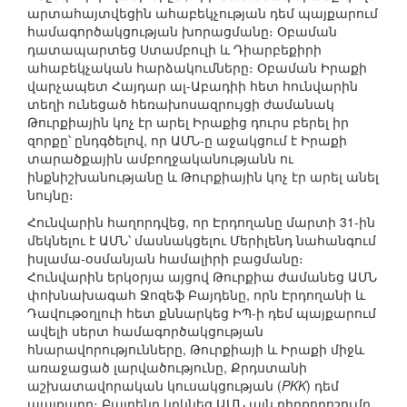
արտահայտվեցին ահաբեկչության դեմ պայքարում
համագործակցության խորացմանը։ Օբաման
դատապարտեց Ստամբուլի և Դիարբեքիրի
ահաբեկչական հարձակումները։ Օբաման Իրաքի
վարչապետ Հայդար ալ-Աբադիի հետ հունվարին
տեղի ունեցած հեռախոսազրույցի ժամանակ
Թուրքիային կոչ էր արել Իրաքից դուրս բերել իր
զորքը՝ ընդգծելով, որ ԱՄՆ-ը աջակցում է Իրաքի
տարածքային ամբողջականությանն ու
ինքնիշխանությանը և Թուրքիային կոչ էր արել անել
նույնը։
Հունվարին հաղորդվեց, որ Էրդողանը մարտի 31-ին
մեկնելու է ԱՄՆ՝ մասնակցելու Մերիլենդ նահանգում
իսլամա-օսմանյան համալիրի բացմանը։
Հունվարին երկօրյա այցով Թուրքիա ժամանեց ԱՄՆ
փոխնախագահ Ջոզեֆ Բայդենը, որն Էրդողանի և
Դավութօղլուի հետ քննարկեց ԻՊ-ի դեմ պայքարում
ավելի սերտ համագործակցության
հնարավորությունները, Թուրքիայի և Իրաքի միջև
առաջացած լարվածությունը, Քրդստանի
աշխատավորական կուսակցության (
PKK
) դեմ
պայքարը։ Բայդենը կրկնեց ԱՄՆ այն դիրքորոշումը,