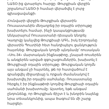
ՆԱՏՕ-ից վտարելու հարցը։ Թուրքիան վերջին
շրջանում ՆԱՏՕ-ի համար վերածվել է լուրջ
գլխացավանքի։
Հունվարի վերջին Թուրքիան վերստին
Ռուսաստանին մեղադրեց իր օդային տիրույթը
խախտելու համար, ինչի կապակցությամբ
Անկարայում Ռուսաստանի դեսպան Անդրեյ
Կառլովը կանչվեց Թուրքիայի ԱԳՆ, իսկ Էրդողանը
վերստին Պուտինի հետ հանդիպելու ցանկություն
հայտնեց։ Թուրքական կողմի պնդմամբ՝ ռուսական
«Սու-34» մարտական ինքնաթիռը, չնայած ռուսերեն
և անգլերեն արված զգուշացումներին, խախտել է
Թուրքիայի օդային տիրույթը։ Թուրքական կողմն
այս անգամ չի հայտնել, թե որ հատվածում է
գրանցվել միջադեպը և որքան ժամանակով է
խախտվել իր օդային սահմանը։ Ռուսաստանը
հերքել է իր ինքնաթիռի կողմից Թուրքիայի օդային
սահմանի խախտումը։ Այստեղ, եթե անգամ
ընդունենք, որ Թուրքիան ճիշտ է և խնդրին նայենք
նրա տեսանկյունից, ապա ծագում են մի շարք
հարցեր։