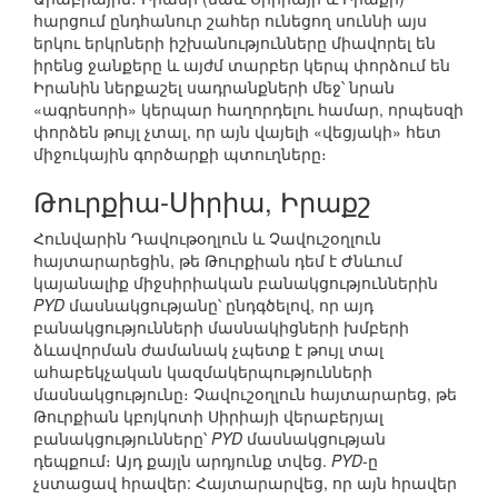
հարցում ընդհանուր շահեր ունեցող սուննի այս
երկու երկրների իշխանությունները միավորել են
իրենց ջանքերը և այժմ տարբեր կերպ փորձում են
Իրանին ներքաշել սադրանքների մեջ՝ նրան
«ագրեսորի» կերպար հաղորդելու համար, որպեսզի
փորձեն թույլ չտալ, որ այն վայելի «վեցյակի» հետ
միջուկային գործարքի պտուղները։
Թուրքիա-Սիրիա, Իրաքշ
Հունվարին Դավութօղլուն և Չավուշօղլուն
հայտարարեցին, թե Թուրքիան դեմ է Ժնևում
կայանալիք միջսիրիական բանակցություններին
PYD
մասնակցությանը՝ ընդգծելով, որ այդ
բանակցությունների մասնակիցների խմբերի
ձևավորման ժամանակ չպետք է թույլ տալ
ահաբեկչական կազմակերպությունների
մասնակցությունը։ Չավուշօղլուն հայտարարեց, թե
Թուրքիան կբոյկոտի Սիրիայի վերաբերյալ
բանակցությունները՝
PYD
մասնակցության
դեպքում։ Այդ քայլն արդյունք տվեց.
PYD
-ը
չստացավ հրավեր: Հայտարարվեց, որ այն հրավեր