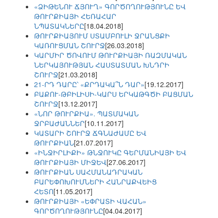
«ՁԻԹԵՆՈՒ ՃՅՈՒՂ» ԳՈՐԾՈՂՈՒԹՅՈՒՆԸ ԵՎ
ԹՈՒՐՔԻԱՅԻ ՀԵՌԱՀԱՐ
ՆՊԱՏԱԿՆԵՐԸ
[18.04.2018]
ԹՈՒՐՔԻԱՅՈՒՄ ՍՏԱՄԲՈՒԼԻ ՋՐԱՆՑՔԻ
ԿԱՌՈՒՑՄԱՆ ՇՈՒՐՋ
[26.03.2018]
ԿԱՐՄԻՐ ԾՈՎՈՒՄ ԹՈՒՐՔԻԱՅԻ ՌԱԶՄԱԿԱՆ
ՆԵՐԿԱՅՈՒԹՅԱՆ ՀԱՍՏԱՏՄԱՆ ԽՆԴՐԻ
ՇՈՒՐՋ
[21.03.2018]
21-ՐԴ ԴԱՐԸ՝ «ՔՐԴԱԿԱ՞Ն ԴԱՐ»
[19.12.2017]
ԲԱՔՈՒ-ԹԲԻԼԻՍԻ-ԿԱՐՍ ԵՐԿԱԹԳԾԻ ԲԱՑՄԱՆ
ՇՈՒՐՋ
[13.12.2017]
«ՆՈՐ ԹՈՒՐՔԻԱ». ՊԱՏՄԱԿԱՆ
ՋՐԲԱԺԱՆՆԵՐ
[10.11.2017]
ԿԱՏԱՐԻ ՇՈՒՐՋ ՃԳՆԱԺԱՄԸ ԵՎ
ԹՈՒՐՔԻԱՆ
[21.07.2017]
«ԻՆՋԻՐԼԻՔԻ» ԹՆՋՈՒԿԸ ԳԵՐՄԱՆԻԱՅԻ ԵՎ
ԹՈՒՐՔԻԱՅԻ ՄԻՋԵՎ
[27.06.2017]
ԹՈՒՐՔԻԱՆ ՍԱՀՄԱՆԱԴՐԱԿԱՆ
ԲԱՐԵՓՈԽՈՒՄՆԵՐԻ ՀԱՆՐԱՔՎԵԻՑ
ՀԵՏՈ
[11.05.2017]
ԹՈՒՐՔԻԱՅԻ «ԵՓՐԱՏԻ ՎԱՀԱՆ»
ԳՈՐԾՈՂՈՒԹՅՈՒՆԸ
[04.04.2017]