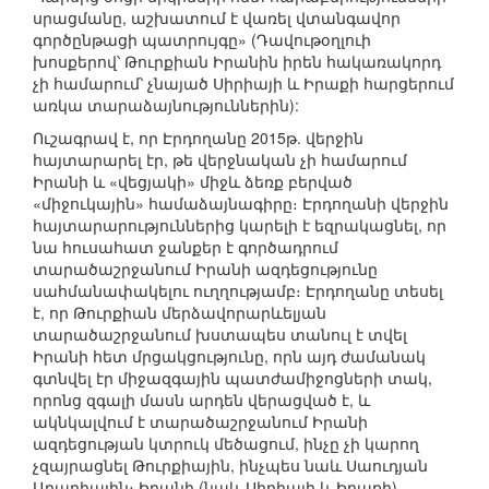
սրացմանը, աշխատում է վառել վտանգավոր
գործընթացի պատրույգը» (Դավութօղլուի
խոսքերով՝ Թուրքիան Իրանին իրեն հակառակորդ
չի համարում՝ չնայած Սիրիայի և Իրաքի հարցերում
առկա տարաձայնություններին):
Ուշագրավ է, որ Էրդողանը 2015թ. վերջին
հայտարարել էր, թե վերջնական չի համարում
Իրանի և «վեցյակի» միջև ձեռք բերված
«միջուկային» համաձայնագիրը։ Էրդողանի վերջին
հայտարարություններից կարելի է եզրակացնել, որ
նա հուսահատ ջանքեր է գործադրում
տարածաշրջանում Իրանի ազդեցությունը
սահմանափակելու ուղղությամբ։ Էրդողանը տեսել
է, որ Թուրքիան մերձավորարևելյան
տարածաշրջանում խստապես տանուլ է տվել
Իրանի հետ մրցակցությունը, որն այդ ժամանակ
գտնվել էր միջազգային պատժամիջոցների տակ,
որոնց զգալի մասն արդեն վերացված է, և
ակնկալվում է տարածաշրջանում Իրանի
ազդեցության կտրուկ մեծացում, ինչը չի կարող
չզայրացնել Թուրքիային, ինչպես նաև Սաուդյան
Արաբիային։ Իրանի (նաև Սիրիայի և Իրաքի)