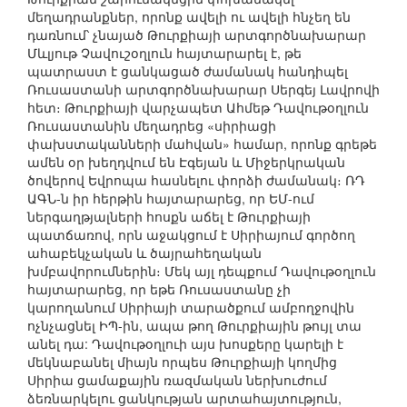
մեղադրանքներ, որոնք ավելի ու ավելի հնչեղ են
դառնում՝ չնայած Թուրքիայի արտգործնախարար
Մևլյութ Չավուշօղլուն հայտարարել է, թե
պատրաստ է ցանկացած ժամանակ հանդիպել
Ռուսաստանի արտգործնախարար Սերգեյ Լավրովի
հետ։ Թուրքիայի վարչապետ Ահմեթ Դավութօղլուն
Ռուսաստանին մեղադրեց «սիրիացի
փախստականների մահվան» համար, որոնք գրեթե
ամեն օր խեղդվում են Էգեյան և Միջերկրական
ծովերով Եվրոպա հասնելու փորձի ժամանակ։ ՌԴ
ԱԳՆ-ն իր հերթին հայտարարեց, որ ԵՄ-ում
ներգաղթյալների հոսքն աճել է Թուրքիայի
պատճառով, որն աջակցում է Սիրիայում գործող
ահաբեկչական և ծայրահեղական
խմբավորումներին։ Մեկ այլ դեպքում Դավութօղլուն
հայտարարեց, որ եթե Ռուսաստանը չի
կարողանում Սիրիայի տարածքում ամբողջովին
ոչնչացնել ԻՊ-ին, ապա թող Թուրքիային թույլ տա
անել դա: Դավութօղլուի այս խոսքերը կարելի է
մեկնաբանել միայն որպես Թուրքիայի կողմից
Սիրիա ցամաքային ռազմական ներխուժում
ձեռնարկելու ցանկության արտահայտություն,