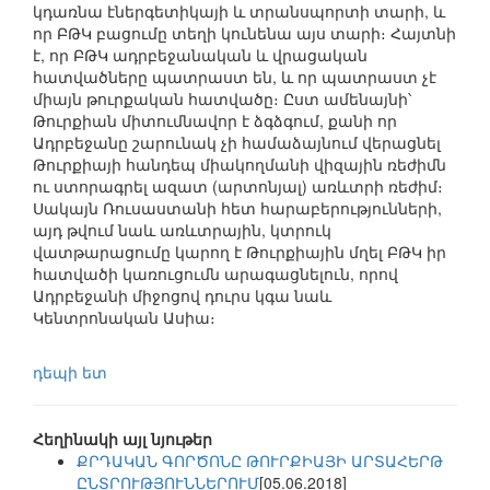
կդառնա էներգետիկայի և տրանսպորտի տարի, և
որ ԲԹԿ բացումը տեղի կունենա այս տարի։ Հայտնի
է, որ ԲԹԿ ադրբեջանական և վրացական
հատվածները պատրաստ են, և որ պատրաստ չէ
միայն թուրքական հատվածը։ Ըստ ամենայնի՝
Թուրքիան միտումնավոր է ձգձգում, քանի որ
Ադրբեջանը շարունակ չի համաձայնում վերացնել
Թուրքիայի հանդեպ միակողմանի վիզային ռեժիմն
ու ստորագրել ազատ (արտոնյալ) առևտրի ռեժիմ։
Սակայն Ռուսաստանի հետ հարաբերությունների,
այդ թվում նաև առևտրային, կտրուկ
վատթարացումը կարող է Թուրքիային մղել ԲԹԿ իր
հատվածի կառուցումն արագացնելուն, որով
Ադրբեջանի միջոցով դուրս կգա նաև
Կենտրոնական Ասիա։
դեպի ետ
Հեղինակի այլ նյութեր
ՔՐԴԱԿԱՆ ԳՈՐԾՈՆԸ ԹՈՒՐՔԻԱՅԻ ԱՐՏԱՀԵՐԹ
ԸՆՏՐՈՒԹՅՈՒՆՆԵՐՈՒՄ
[05.06.2018]