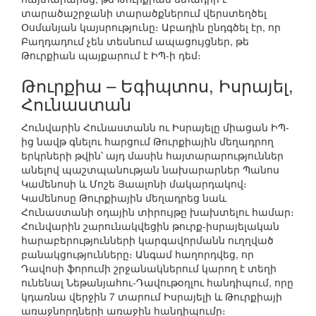
տարածաշրջանի տարածքներում վերստեղծել
Օսմանյան կայսրությունը։ Աբադին ընդգծել էր, որ
Բաղդադում չեն տեսնում ապացույցներ, թե
Թուրքիան պայքարում է ԻՊ-ի դեմ։
Թուրքիա – Եգիպտոս, Իսրայել,
Հունաստան
Հունվարին Հունաստանն ու Իսրայելը միացան ԻՊ-
ից նավթ գնելու հարցում Թուրքիային մեղադրող
երկրների թվին՝ այդ մասին հայտարարություններ
անելով պաշտպանության նախարարներ Պանոս
Կամենոսի և Մոշե Յաալոնի մակարդակով։
Կամենոսը Թուրքիային մեղադրեց նաև
Հունաստանի օդային տիրույթը խախտելու համար։
Հունվարին շարունակվեցին թուրք-իսրայելական
հարաբերությունների կարգավորմանն ուղղված
բանակցությունները։ Անգամ հաղորդվեց, որ
Դավոսի ֆորումի շրջանակներում կարող է տեղի
ունենալ Նեթանյահու-Դավութօղլու հանդիպում, որը
կդառնա վերջին 7 տարում Իսրայելի և Թուրքիայի
առաջնորդների առաջին հանդիպումը։