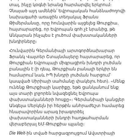
տալ, ինչը կօգնի նրանց հարմարվել երկրում։
Չնայած այդ ամենին՝ Եվրոպական հանձնաժողովի
նախագահի առաջին տեղակալ Ֆրանս
Թիմերմանսը, որը հունվարին այցելեց Թուրքիա,
հայտարարեց, որ Եվրոպան գոհ չէ նրանից, թե
Անկարան ինչպես է լուծում փախստականների
խնդիրները։
Հունվարին Գերմանիայի արտգործնախարար
Ֆրանկ Վալտեր Շտայնմայերը հայտարարեց, որ
Թուրքիան Եվրոպայի միգրացիոն խնդրի լուծման
բանալին է (ի դեպ, Թուրքիան բանալի երկիր են
համարում նաև ԻՊ խնդրի լուծման հարցում՝
կապված Սիրիայի սահմանը փակելու հետ). «Մենք
ունենք Թուրքիայի կարիքը, եթե ցանկանում ենք
այս տարի լրջորեն նվազեցնել Եվրոպա
փախստականների հոսքը»։ Գերմանիայի կանցլեր
Անգելա Մերկելն իր հերթին անհրաժեշտ համարեց
հնարավորինս արագ իրագործել
փախստականների խնդրի հաղթահարման
վերաբերյալ ԵՄ-Թուրքիա պլանը։
Die Welt
-ին տված հարցազրույցում Ավստրիայի