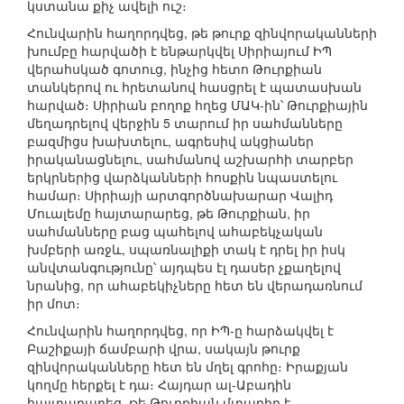
կստանա քիչ ավելի ուշ։
Հունվարին հաղորդվեց, թե թուրք զինվորականների
խումբը հարվածի է ենթարկվել Սիրիայում ԻՊ
վերահսկած գոտուց, ինչից հետո Թուրքիան
տանկերով ու հրետանով հասցրել է պատասխան
հարված։ Սիրիան բողոք հղեց ՄԱԿ-ին՝ Թուրքիային
մեղադրելով վերջին 5 տարում իր սահմանները
բազմիցս խախտելու, ագրեսիվ ակցիաներ
իրականացնելու, սահմանով աշխարհի տարբեր
երկրներից վարձկանների հոսքին նպաստելու
համար։ Սիրիայի արտգործնախարար Վալիդ
Մուալեմը հայտարարեց, թե Թուրքիան, իր
սահմանները բաց պահելով ահաբեկչական
խմբերի առջև, սպառնալիքի տակ է դրել իր իսկ
անվտանգությունը՝ այդպես էլ դասեր չքաղելով
նրանից, որ ահաբեկիչները հետ են վերադառնում
իր մոտ։
Հունվարին հաղորդվեց, որ ԻՊ-ը հարձակվել է
Բաշիքայի ճամբարի վրա, սակայն թուրք
զինվորականները հետ են մղել գրոհը։ Իրաքյան
կողմը հերքել է դա։ Հայդար ալ-Աբադին
հայտարարեց, թե Թուրքիան մտադիր է