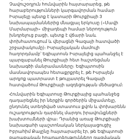
Չավուշօղլուն հունվարին հայտարարեց, թե
հարաբերությունների կարգավորման համար
Իսրայելը պետք է կատարի Թուրքիայի 3
նախապայմաններից մնացյալ երկուսը («Մավի
Մարմարայի» միջադեպի համար ներողություն
խնդրելուց բացի, պետք է վճարի նաև
փոխհատուցում և վերացնի Գազայի հատվածի
շրջափակումը)։ Իսրայելական մամուլի
հաղորդմամբ՝ Եգիպտոսն Իսրայելից պահանջել է
պարզաբանել Թուրքիայի հետ հաշտեցման
նախագծի մանրամասները։ Եգիպտոսին
մասնավորապես հետաքրքրել է, թե Իսրայելն
արդյոք պատրաստ է թույլատրել Գազայի
հատվածում Թուրքիայի ազդեցության մեծացում։
Հունվարին Եգիպտոսը Թուրքիայից պահանջեց
դադարեցնել իր ներքին գործերին միջամտելը,
ընդունել ստեղծված ստատուս քվոն և փոխարենն
ուշադրություն դարձնել մարդու իրավունքների
խախտումների վրա։ Դրանից առաջ Թուրքիայի
նախագահի պաշտոնական ներկայացուցիչ
Իբրահիմ Քալընը հայտարարել էր, թե Եգիպտոսի
քաղաքական իրադարձությունները ռազմական