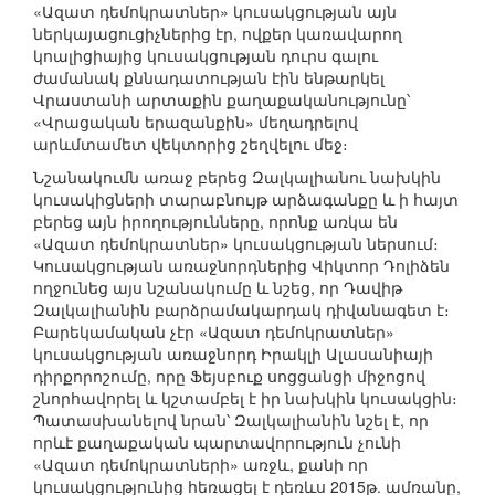
«Ազատ դեմոկրատներ» կուսակցության այն
ներկայացուցիչներից էր, ովքեր կառավարող
կոալիցիայից կուսակցության դուրս գալու
ժամանակ քննադատության էին ենթարկել
Վրաստանի արտաքին քաղաքականությունը՝
«Վրացական երազանքին» մեղադրելով
արևմտամետ վեկտորից շեղվելու մեջ։
Նշանակումն առաջ բերեց Զալկալիանու նախկին
կուսակիցների տարաբնույթ արձագանքը և ի հայտ
բերեց այն իրողությունները, որոնք առկա են
«Ազատ դեմոկրատներ» կուսակցության ներսում։
Կուսակցության առաջնորդներից Վիկտոր Դոլիձեն
ողջունեց այս նշանակումը և նշեց, որ Դավիթ
Զալկալիանին բարձրամակարդակ դիվանագետ է։
Բարեկամական չէր «Ազատ դեմոկրատներ»
կուսակցության առաջնորդ Իրակլի Ալասանիայի
դիրքորոշումը, որը Ֆեյսբուք սոցցանցի միջոցով
շնորհավորել և կշտամբել է իր նախկին կուսակցին։
Պատասխանելով նրան՝ Զալկալիանին նշել է, որ
որևէ քաղաքական պարտավորություն չունի
«Ազատ դեմոկրատների» առջև, քանի որ
կուսակցությունից հեռացել է դեռևս 2015թ. ամռանը,