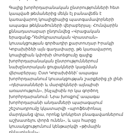
Գալիք խորհրդարանական ընտրությունների հետ
կապված թեմաներից մեկն էլ բանավեճն է
կառավարող կոալիցիայից պատգամավորների
ապագա թեկնածուների վերաբերյալ։ Հունվարին
քննադատաբար ընդունվեց «Վրացական
երազանք-Դեմոկրատական Վրաստան»
կուսակցության գործադիր քարտուղար Իրակլի
Կոբախիձեի այն գաղափարը, թե կառավարող
կոալիցիան կփոխի մոտեցումը գալիք
խորհրդարանական ընտրություններում
նախընտրական ցուցակների կազմման
վերաբերյալ։ Ըստ Կոբախիձեի՝ ապագա
խորհրդարանում կուսակցության շարքերից չի լինի
«դերասանների և մարզիկների այնպիսի
առատություն», ինչպիսին որ կա գործող
խորհրդարանում։ Նրա խոսքով՝ ապագա
խորհրդարանի անդամների պարագայում
շեշտադրումը կկատարվի «պրոֆեսիոնալ
մարդկանց վրա, որոնք կոնկրետ բնագավառներում
աշխատելու փորձ ունեն», և այս հարցը
կուսակցությունում կենթարկվի «թիմային
քննարկման»։