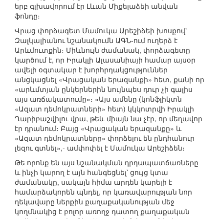
երբ գլխավորում էր Լևան Միքելաձեի անվան
ֆոնդը։
Վրաց փորձագետ Մամուկա Արեշիձեի խոսքով՝
Զալկալիանու նշանակումն ԱԳՆ-ում ուղերձ է
Արևմուտքին։ Միևնույն ժամանակ, փորձագետը
կարծում է, որ Իրակլի Ալասանիայի համար այսօր
ավելի օգտակար է խորհրդակցություններ
անցկացնել «Վրացական երազանքի» հետ, քանի որ
«արևմտյան ընկերներին նույնպես դուր չի գալիս
այս առճակատումը»։ «Այս ամենը (կոնֆլիկտն
«Ազատ դեմոկրատների» հետ) կկկոտրվի Իրակլի
Ղարիբաշվիլու վրա, թեև միայն նա չէր, որ մեղավոր
էր դրանում։ Բայց «Վրացական երազանքը» և
«Ազատ դեմոկրատները» փորձելու են ընդհանուր
լեզու գտնել»,- ամփոփել է Մամուկա Արեշիձեն։
Թե որոնք են այս նշանակման դրդապատճառները
և ինչի կարող է այն հանգեցնել՝ ցույց կտա
ժամանակը, սակայն հիմա արդեն կարելի է
համարձակորեն պնդել, որ կառավարության նոր
ղեկավարը ներքին քաղաքականության մեջ
կողմնակից է բոլոր առողջ դատող քաղաքական