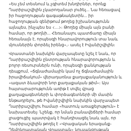
«Ես չեմ տեսնում և չգիտեմ խնդիրներ, որոնք
Ղարիբաշվիլին չկարողանար լուծել... Նա հեռացավ
իր հաջողության գագաթնակետին... իր
հաջողության զենիթում թողեց իշխանությունն
այնպես, ինչպես ես <…>։ Թողեց միայն այն բանի
համար, որ թողնի... Հեռանալու պատճառը միայն
հեռանալն է, որպեսզի հնարավորություն տա նաև
մյուսներին փորձել իրենց»,- ասել է Իվանիշվիլին։
Վրաստանի նախկին վարչապետը նշել է նաև, որ
Ղարիբաշվիլին ընտրության հնարավորություն և
բոլոր ռեսուրսներն ունի, որպեսզի ցանկության
դեպքում, «ճգնաժամային կամ ոչ ճգնաժամային
իրավիճակում» վերադառնա քաղաքականություն և
«ազատ ձևավորի նոր քաղաքական թիմ»։ Այս
հայտարարությունն առիթ է տվել վրաց
քաղաքագետների և փորձագետների մի մասին
ենթադրելու, թե Իվանիշվիլին նախկին վարչապետ
Ղարիբաշվիլու համար «հատուկ առաքելություն» է
նախատեսել։ Նշենք, որ նման բանավեճերի համար
լրացուցիչ պատրվակ է հանդիսացել նաև այն, որ
Ղարիբաշվիլին թողել է «Վրացական երազանք-
Դեմոկրատական Վրաստան» կուսակցության