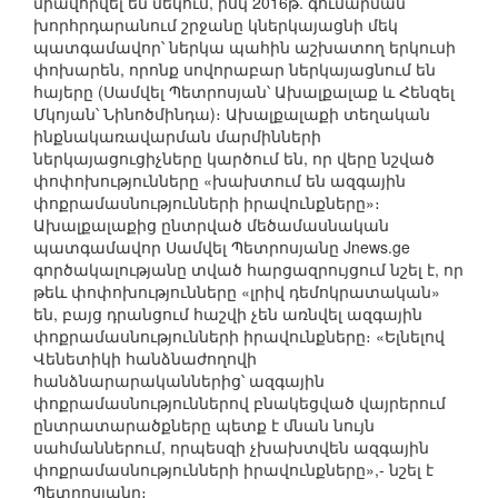
միավորվել են մեկում, իսկ 2016թ. գումարման
խորհրդարանում շրջանը կներկայացնի մեկ
պատգամավոր՝ ներկա պահին աշխատող երկուսի
փոխարեն, որոնք սովորաբար ներկայացնում են
հայերը (Սամվել Պետրոսյան՝ Ախալքալաք և Հենզել
Մկոյան՝ Նինոծմինդա)։ Ախալքալաքի տեղական
ինքնակառավարման մարմինների
ներկայացուցիչները կարծում են, որ վերը նշված
փոփոխությունները «խախտում են ազգային
փոքրամասնությունների իրավունքները»։
Ախալքալաքից ընտրված մեծամասնական
պատգամավոր Սամվել Պետրոսյանը Jnews.ge
գործակալությանը տված հարցազրույցում նշել է, որ
թեև փոփոխությունները «լրիվ դեմոկրատական»
են, բայց դրանցում հաշվի չեն առնվել ազգային
փոքրամասնությունների իրավունքները։ «Ելնելով
Վենետիկի հանձնաժողովի
հանձնարարականներից՝ ազգային
փոքրամասնություններով բնակեցված վայրերում
ընտրատարածքները պետք է մնան նույն
սահմաններում, որպեսզի չխախտվեն ազգային
փոքրամասնությունների իրավունքները»,- նշել է
Պետրոսյանը։