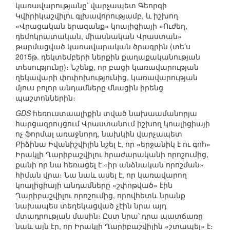
կառավարությանը՝ վարչապետ Գեորգի
Կվիրիկաշվիլու գլխավորությամբ, և իշխող
«Վրացական երազանք» կոալիցիայի «Ուժեղ,
դեմոկրատական, միասնական Վրաստան»
թարմացված կառավարական ծրագրին (տե՛ս
2015թ. դեկտեմբերի ներքին քաղաքականության
տեսությունը)։ Նշենք, որ բացի կառավարության
ղեկավարի փոփոխությունից, կառավարության
մյուս բոլոր անդամները մնացին իրենց
պաշտոններին։
GDS
հեռուստաալիքին տված նախաամանորյա
հարցազրույցում Վրաստանում իշխող կոալիցիայի
ոչ ֆորմալ առաջնորդ, նախկին վարչապետ
Բիձինա Իվանիշվիլին նշել է, որ «երջանիկ է ու գոհ»
Իրակլի Ղարիբաշվիլու հրաժարականի որոշումից,
քանի որ նա հեռացել է «իր անձնական որոշման»
հիման վրա։ Նա նաև ասել է, որ կառավարող
կոալիցիայի անդամները «շփոթված» էին
Ղարիբաշվիլու որոշումից, որովհետև նրանք
նախապես տեղեկացված չէին նրա այդ
մտադրության մասին։ Ըստ նրա՝ դրա պատճառը
նաև այն էր, որ Իրակլի Ղարիբաշվիլին «շտապել» է։