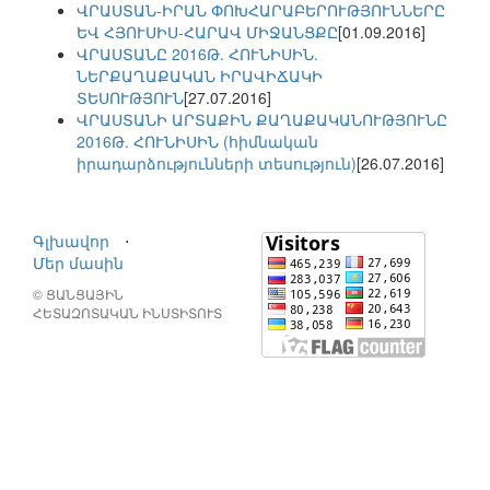
ՎՐԱՍՏԱՆ-ԻՐԱՆ ՓՈԽՀԱՐԱԲԵՐՈՒԹՅՈՒՆՆԵՐԸ
ԵՎ ՀՅՈՒՍԻՍ-ՀԱՐԱՎ ՄԻՋԱՆՑՔԸ
[01.09.2016]
ՎՐԱՍՏԱՆԸ 2016Թ. ՀՈՒՆԻՍԻՆ.
ՆԵՐՔԱՂԱՔԱԿԱՆ ԻՐԱՎԻՃԱԿԻ
ՏԵՍՈՒԹՅՈՒՆ
[27.07.2016]
ՎՐԱՍՏԱՆԻ ԱՐՏԱՔԻՆ ՔԱՂԱՔԱԿԱՆՈՒԹՅՈՒՆԸ
2016Թ. ՀՈՒՆԻՍԻՆ (հիմնական
իրադարձությունների տեսություն)
[26.07.2016]
Գլխավոր
⋅
Մեր մասին
© ՑԱՆՑԱՅԻՆ
ՀԵՏԱԶՈՏԱԿԱՆ ԻՆՍՏԻՏՈՒՏ