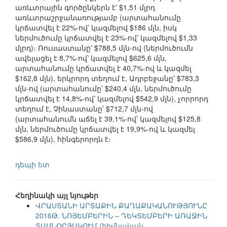
առևտրային գործընկերն է՝ $1,51 մլրդ
առևտրաշրջանառությամբ (արտահանումը
կրճատվել է 22%-ով՝ կազմելով $186 մլն, իսկ
ներմուծումը կրճատվել է 23%-ով՝ կազմելով $1,33
մլրդ)։ Ռուսաստանը՝ $788,5 մլն-ով (ներմուծումն
ավելացել է 8,7%-ով՝ կազմելով $625,6 մլն,
արտահանումը կրճատվել է 40,7%-ով և կազմել
$162,8 մլն), երկրորդ տեղում է, Ադրբեջանը՝ $783,3
մլն-ով (արտահանումը՝ $240,4 մլն, ներմուծումը
կրճատվել է 14,8%-ով՝ կազմելով $542,9 մլն), չորրորդ
տեղում է, Չինաստանը՝ $712,7 մլն-ով
(արտահանումն աճել է 39,1%-ով՝ կազմելով $125,8
մլն, ներմուծումը կրճատվել է 19,9%-ով և կազմել
$586,9 մլն), հինգերորդն է։
դեպի ետ
Հեղինակի այլ նյութեր
ՎՐԱՍՏԱՆԻ ԱՐՏԱՔԻՆ ՔԱՂԱՔԱԿԱՆՈՒԹՅՈՒՆԸ
2016Թ. ՆՈՅԵՄԲԵՐԻՆ – ԴԵԿՏԵՄԲԵՐԻ ԱՌԱՋԻՆ
ՏԱՍՆՕՐՅԱԿՈՒՄ (հիմնական