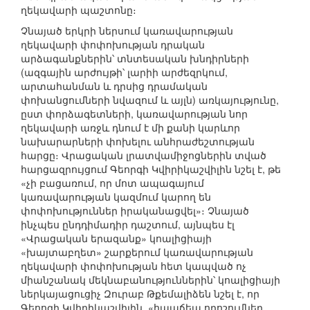
ղեկավարի պաշտոնը։
Չնայած երկրի ներսում կառավարության
ղեկավարի փոփոխության դրական
արձագանքներին՝ տնտեսական խնդիրների
(ազգային արժույթի՝ լարիի արժեզրկում,
արտահանման և դրսից դրամական
փոխանցումների նվազում և այլն) առկայությունը,
ըստ փորձագետների, կառավարության նոր
ղեկավարի առջև դնում է մի քանի կարևոր
նախարարների փոխելու անհրաժեշտության
հարցը։ Վրացական լրատվամիջոցներին տված
հարցազրույցում Գեորգի Կվիրիկաշվիլին նշել է, թե
«չի բացառում, որ մոտ ապագայում
կառավարության կազմում կարող են
փոփոխություններ իրականացվել»։ Չնայած
ինչպես ընդդիմադիր դաշտում, այնպես էլ
«Վրացական երազանք» կոալիցիայի
«խայտաբղետ» շարքերում կառավարության
ղեկավարի փոփոխության հետ կապված ոչ
միանշանակ մեկնաբանություններին՝ կոալիցիայի
ներկայացուցիչ Զուրաբ Թքեմալիձեն նշել է, որ
Գեոոգի Կվիրիկաշվիլին, «հապճեպ որոշումներ