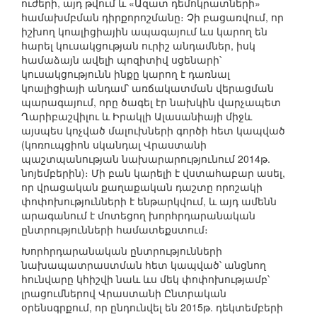
ուժերի, այդ թվում և «Ազատ դեմոկրատների»
համախմբման դիրքորոշմանը։ Չի բացառվում, որ
իշխող կոալիցիային ապագայում ևս կարող են
հարել կուսակցության ուրիշ անդամներ, իսկ
համաձայն ավելի պոզիտիվ սցենարի՝
կուսակցությունն ինքը կարող է դառնալ
կոալիցիայի անդամ՝ առճակատման վերացման
պարագայում, որը ծագել էր նախկին վարչապետ
Ղարիբաշվիլու և Իրակլի Ալասանիայի միջև
այսպես կոչված մալուխների գործի հետ կապված
(կոռուպցիոն սկանդալ Վրաստանի
պաշտպանության նախարարությունում 2014թ.
նոյեմբերին)։ Մի բան կարելի է վստահաբար ասել,
որ վրացական քաղաքական դաշտը որոշակի
փոփոխությունների է ենթարկվում, և այդ ամենն
արագանում է մոտեցող խորհրդարանական
ընտրությունների համատեքստում։
Խորհրդարանական ընտրությունների
նախապատրաստման հետ կապված՝ անցնող
հունվարը կհիշվի նաև ևս մեկ փոփոխությամբ՝
լրացումներով Վրաստանի Ընտրական
օրենսգրքում, որ ընդունվել են 2015թ. դեկտեմբերի