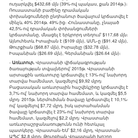
ուղարկվել $432,68 մլն (39%-ով պակաս, քան 2014թ.)։
Ռուսաստանի բաժինը դրամական
փոխանցումների ընդհանուր ծավալում կրճատվել է
մինչև 40% 2014թ. 49%-ից։ Հունաստանը, չնայած
42,5%-ով դրամական փոխանցումների
կրճատմանը, մնացել է երկրորդ տեղում՝ $117,68 մլն։
Այնուհետև Իտալիան է ($109 մլն), ԱՄՆ-ը ($91.42 մլն),
Թուրքիան ($68.87 մլն), Իսրայելը ($32.78 մլն),
Իսպանիան ($26.69 մլն), Գերմանիան ($26.64 մլն)։
-
Առևտուր.
Վրաստանի վիճակագրության
ծառայության տվյալներով՝ 2015թ. Վրաստանի
արտաքին առևտուրը կրճատվել է 13%-ով՝ նախորդ
տարվա համեմատ, կազմելով $9,92 մլրդ։
Բացասական առևտրային հաշվեկշիռը կրճատվել է
3,7%-ով՝ նախորդ տարվա համեմատ, և կազմել $5,5
մլրդ։ 2015թ. ներմուծման ծավալը կրճատվել է 10,1%-
ով՝ կազմելով $7,72 մլրդ, իսկ արտահանման
ծավալը կրճատվել է 23%-ով՝ նախորդ տարվա
համեմատ, կազմելով $2,2 մլրդ։ Վրաստանի
առևտրաշրջանառությունն ունի հետևյալ
պատկերը. Վրաստան-ԵՄ՝ $2,16 մլրդ, Վրաստան-
ԱՊՀ՝ $2,8 մլրդ։ Թուրքիան Վրաստանի խոշոր