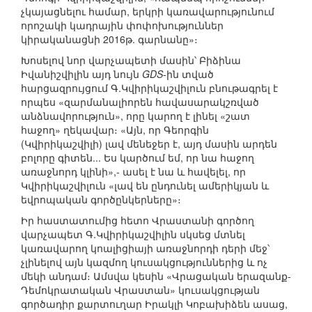
չկայացնելու համար, երկրի կառավարությունում
որոշակի կադրային փոփոխություններ
կիրականացնի 2016թ. գարնանը»։
Խոսելով նոր վարչապետի մասին՝ Բիձինա
Իվանիշվիլին այդ նույն
GDS
-ին տված
հարցազրույցում Գ.Կվիրիկաշվիլուն բնութագրել է
որպես «զարմանալիորեն հավասարակշռված
անձնավորություն», որը կարող է լինել «շատ
հաջող» ղեկավար։ «Այն, որ Գեորգին
(Կվիրիկաշվիլի) լավ մենեջեր է, այդ մասին արդեն
բոլորը գիտեն... Ես կարծում եմ, որ նա հաջող
առաջնորդ կլինի»,- ասել է նա և հավելել, որ
Կվիրիկաշվիլուն «լավ են ընդունել ամերիկյան և
եվրոպական գործընկերները»։
Իր հաստատումից հետո Վրաստանի գործող
վարչապետ Գ.Կվիրիկաշվիլին սկսեց մտնել
կառավարող կոալիցիայի առաջնորդի դերի մեջ՝
չլինելով այն կազմող կուսակցություններից և ոչ
մեկի անդամ։ Ամսվա կեսին «Վրացական երազանք-
Դեմոկրատական Վրաստան» կուսակցության
գործադիր քարտուղար Իրակլի Կոբախիձեն ասաց,