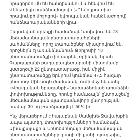
իրագործումն են հանդիսանում և հենվում են
Վենետիկի հանձնաժողովի («Դեմոկրատիա
իրավունքի միջոցով» եվրոպական հանձնաժողով)
հանձնարարականների վրա։
Ընդունված օրենքի համաձայն՝ փոխվում են 73
մեծամասնական ընտրատարածքների
սահմանները՝ որոշ տարածքներ միավորվում են,
որոշներն էլ առանձնանում։ Թբիլիսիի 18
ընտրատարածքի փոխարեն, օրինակ, նրան
Գարդաբանի քաղաքապետարանի միացմամբ
կստեղծվի 22 ընտրատարածք, իսկ միջին
ընտրատարածքը երկրում կունենա 47,5 հազար
ընտրող։ Միևնույն ժամանակ, ուժի մեջ են մտել
«Վրացական երազանքի» նախաձեռնած առանձին
փոփոխությունները, որոնց համաձայն՝ ընտրաշեմը
մեծամասնական պատգամավորի ընտրության
համար 30-ից բարձրացվել է 50%-ի։
Ինչ վերաբերում է հայաբնակ Սամցխե-Ջավախքին,
ապա այստեղ, փոփոխությունների համաձայն,
Ախալքալաքի և Նինոծմինդայի մեծամասնական
ընտրատարածքները, բացի մի քանի գյուղերից,