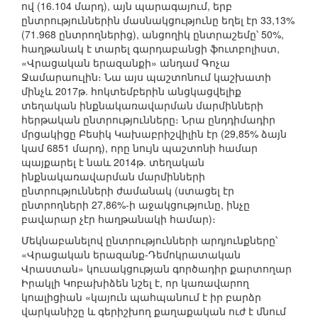
ով (16.104 մարդ), այն պարագայում, երբ
ընտրություններին մասնակցությունը եղել էր 33,13%
(71.968 ընտրողներից), անցողիկ ընտրաշեմը՝ 50%,
հաղթանակ է տարել գարդաբանցի ֆուտբոլիստ,
«Վրացական երազանքի» անդամ Գոչա
Ջամարաուլին։ Նա այս պաշտոնում կաշխատի
մինչև 2017թ. հոկտեմբերին անցկացվելիք
տեղական ինքնակառավարման մարմինների
հերթական ընտրությունները։ Նրա ընդդիմադիր
մրցակիցը Բեսիկ Կախաբրիշվիլին էր (29,85% ձայն
կամ 6851 մարդ), որը նույն պաշտոնի համար
պայքարել է նաև 2014թ. տեղական
ինքնակառավարման մարմինների
ընտրությունների ժամանակ (ստացել էր
ընտրողների 27,86%-ի աջակցությունը, ինչը
բավարար չէր հաղթանակի համար)։
Մեկնաբանելով ընտրությունների արդյունքները՝
«Վրացական երազանք-Դեմոկրատական
Վրաստան» կուսակցության գործադիր քարտողար
Իրակլի Կոբախիձեն նշել է, որ կառավարող
կոալիցիան «կայուն պահպանում է իր բարձր
վարկանիշը և գերիշխող քաղաքական ուժ է մնում