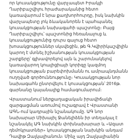
որ կուսակցությունը վարչապետ Իրակլի
Ղարիբաշվիլու հրաժարականից հետո
կառավարում է նրա քաղխորհուրդը, իսկ նախկին
վարչապետը լոկ ձևականորեն է պահպանել
կուսակցության նախագահի պաշտոնը։ Բայց
Ղարիբաշվիլու՝ պաշտոնից հեռանալուց և
կուսակցությունից դուրս գալուց հետո
խոսակցություններ սկսվեցին, թե Գ.Կվիրիկաշվիլին
կարող է մտնել իշխանության կուսակցության
շարքերը՝ գլխավորելով այն և շարունակելով
կառավարող կոալիցիայի կորիզը կազմող
կուսակցության բարեփոխմանն ու ամրապնդմանն
ուղղված գործունեությունը։ Կուսակցության նոր
նախագահն ընտրվելու է կուսակցության՝ 2016թ.
գարնանը կայանալիք համագումարում։
Վրաստանում ներքաղաքական իրավիճակի
զարգացման առումով ուշագրավ է Վրաստանի
ԱԳՆ-ում կադրային նշանակումը. ԱԳ նոր
նախարար Միխայիլ Ջանելիձեն իր տեղակալ է
նշանակել ԱԳ նախկին փոխնախարար և «Ազատ
դեմոկրատներ» կուսակցության նախկին անդամ
Դավիթ Զալկալիանուն։ Մինչ այդ Զալկալիանին