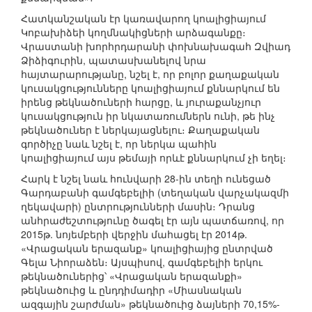
Հատկանշական էր կառավարող կոալիցիայում
Կոբախիձեի կողմնակիցների արձագանքը։
Վրաստանի խորհրդարանի փոխնախագահ Զվիադ
Ձիձիգուրին, պատասխանելով նրա
հայտարարությանը, նշել է, որ բոլոր քաղաքական
կուսակցությունները կոալիցիայում քննարկում են
իրենց թեկնածուների հարցը, և յուրաքանչյուր
կուսակցություն իր նկատառումներն ունի, թե ինչ
թեկնածուներ է ներկայացնելու։ Քաղաքական
գործիչը նաև նշել է, որ ներկա պահին
կոալիցիայում այս թեմայի որևէ քննարկում չի եղել։
Հարկ է նշել նաև հունվարի 28-ին տեղի ունեցած
Գարդաբանի գամգեբելիի (տեղական վարչակազմի
ղեկավարի) ընտրությունների մասին։ Դրանց
անհրաժեշտությունը ծագել էր այն պատճառով, որ
2015թ. նոյեմբերի վերջին մահացել էր 2014թ.
«Վրացական երազանք» կոալիցիայից ընտրված
Գելա Նիորաձեն։ Այսպիսով, գամգեբելիի երկու
թեկնածուներից՝ «Վրացական երազանքի»
թեկնածուից և ընդդիմադիր «Միասնական
ազգային շարժման» թեկնածուից ձայների 70,15%-