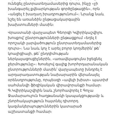
ունեցել ընտրատեղամասերից դուրս, ինչը «չի
խանգարել քվեարկության գործընթացին», որն
«անցել է խաղաղ իրադրությունում»։ Նրանք նաև
նշել են առանձին ընթացակարգային
խախտումների մասին։
Վրաստանի վարչապետ Գեորգի Կվիրիկաշվիլու
խոսքով՝ ընտրությունների ընթացքում «եղել է
որոշակի լարվածություն ընտրատեղամասերից
դուրս»։ Նա նաև կոչ է արել բոլոր կողմերին՝ թե՛
կոալիցիայի, թե՛ ընդդիմության
ներկայացուցիչներին, «առավելագույնս իջեցնել
ջերմությունը»։ Խոսելով գալիք խորհրդարանական
ընտրությունների մասին՝ վարչապետը խնդրել է
արդարադատության նախարարին վերանայել
օրենսդրությունը, որպեսզի «ավելի խիստ» պատիժ
սահմանվի ֆիզիկական վիրավորանքի համար։
Գ.Կվիրիկաշվիլին նաև շնորհավորել է Գոչա
Ջամարաուլուն հաղթանակի կապակցությամբ և
շնորհակալություն հայտնել դիտորդ
կազմակերպություններին կատարած
աշխատանքի համար։