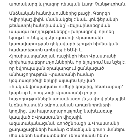
արտակարգ և լիազոր դեսպան Լադո Չանթուրիան։
Անձնական հանդիպումներից բացի, Գեորգի
Կվիրիկաշվիլին մասնակցել է նաև կոնֆերանսի
թեմատիկ հանդիպմանը՝ «Եվրաինտեգրման
ապագա ուղղությունները» խորագրով, որտեղ
ելույթ է ունեցել զեկուցումով։ Վրաստանի
կառավարության ղեկավարի ելույթի հիմնական
համատեքստն առնչվել է ԵՄ-ի և
Հյուսիսատլանտյան դաշինքի հետ Վրաստանի
փոխհարաբերություններին։ Իր ելույթում նա նշել է,
որ եվրոպական օրակարգում ցանկացած
անհաջողություն Վրաստանի համար
կօգտագործվի երկրի այսպես կոչված
«հակաեվրոպական» ուժերի կողմից, հետևաբար՝
կարևոր է, որպեսզի Վրաստանի բոլոր
հաջողություններն առավելագույն չափով ընկալվեն
և գնահատվեն եվրոպական առաջնորդների
կողմից։ Այս հայտարարությունը նախևառաջ
կապված է Վրաստանի վիզային
ազատականացման գործընթացի և Վրաստանի
քաղաքացիների համար Շենգենյան գոտի մտնելու
վիզաների նախատեսվող չեղարկման հետ։