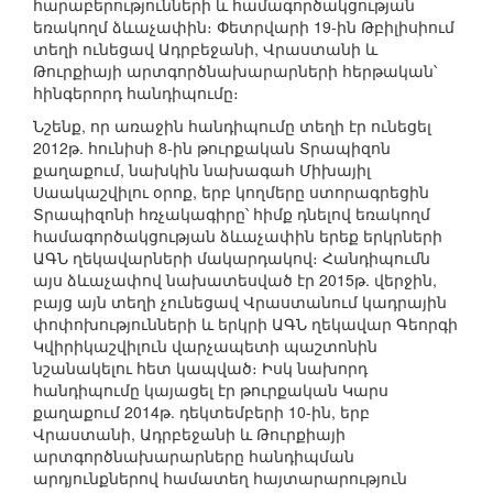
հարաբերությունների և համագործակցության
եռակողմ ձևաչափին։ Փետրվարի 19-ին Թբիլիսիում
տեղի ունեցավ Ադրբեջանի, Վրաստանի և
Թուրքիայի արտգործնախարարների հերթական՝
հինգերորդ հանդիպումը։
Նշենք, որ առաջին հանդիպումը տեղի էր ունեցել
2012թ. հունիսի 8-ին թուրքական Տրապիզոն
քաղաքում, նախկին նախագահ Միխայիլ
Սաակաշվիլու օրոք, երբ կողմերը ստորագրեցին
Տրապիզոնի հռչակագիրը՝ հիմք դնելով եռակողմ
համագործակցության ձևաչափին երեք երկրների
ԱԳՆ ղեկավարների մակարդակով։ Հանդիպումն
այս ձևաչափով նախատեսված էր 2015թ. վերջին,
բայց այն տեղի չունեցավ Վրաստանում կադրային
փոփոխությունների և երկրի ԱԳՆ ղեկավար Գեորգի
Կվիրիկաշվիլուն վարչապետի պաշտոնին
նշանակելու հետ կապված։ Իսկ նախորդ
հանդիպումը կայացել էր թուրքական Կարս
քաղաքում 2014թ. դեկտեմբերի 10-ին, երբ
Վրաստանի, Ադրբեջանի և Թուրքիայի
արտգործնախարարները հանդիպման
արդյունքներով համատեղ հայտարարություն