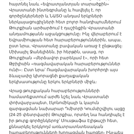
հայտնել նաև «եվրատլանտյան տարածքին»
Վրաստանի ինտեգրմանը և հավելել է, որ
գործընկերների և ՆԱՏՕ անդամ երկրների
ներկայացուցիչների հետ բոլոր հանդիպումներում
Թուրքիան արծարծում է դաշինքին Վրաստանի
անդամությանն աջակցությունը։ Ինչ վերաբերում է
Եվրամիության հետ հարաբերություններին, ապա,
ըստ նրա, Վրաստանը բավական առաջ է ընթացել։
Միխայիլ Ջանելիձեն, իր հերթին, ասաց, որ
Թուրքիան «մերձավոր բարեկամ է», որի հետ
Թբիլիսին «ռազմավարական հարաբերություններ
ունի»։ Ըստ նրա՝ Ռազմավարական խորհրդի այս
ձևաչափը կխորացնի քաղաքական
երկխասությունը երկու երկրների միջև։
Վրաց-թուրքական հարաբերությունների
համատեքստում արժե նշել նաև Վրաստանի
փոխվարչապետ, էկոնոմիկայի և կայուն
զարգացման նախարար Դմիտրի Կումսիշվիլու այցը
(24-25 փետրվարի) Թուրքիա, որտեղ նա հանդիպել է
իր թուրք գործընկերոջ՝ Մուսթաֆա Էլիթաշի հետ,
քննարկել երկկողմ առևտրատնտեսական
հարաբերությունների խորացման հարցեր։ Ինչպես