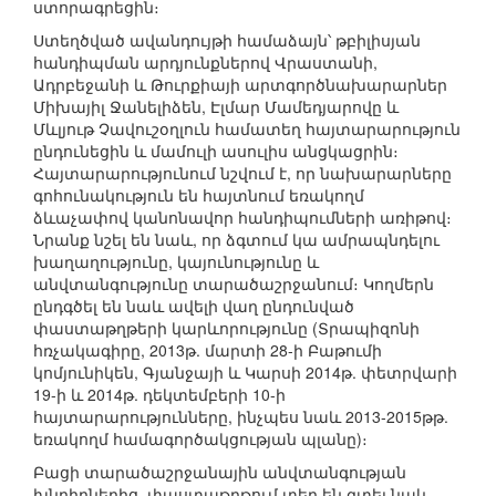
ստորագրեցին։
Ստեղծված ավանդույթի համաձայն՝ թբիլիսյան
հանդիպման արդյունքներով Վրաստանի,
Ադրբեջանի և Թուրքիայի արտգործնախարարներ
Միխայիլ Ջանելիձեն, Էլմար Մամեդյարովը և
Մևլյութ Չավուշօղլուն համատեղ հայտարարություն
ընդունեցին և մամուլի ասուլիս անցկացրին։
Հայտարարությունում նշվում է, որ նախարարները
գոհունակություն են հայտնում եռակողմ
ձևաչափով կանոնավոր հանդիպումների առիթով։
Նրանք նշել են նաև, որ ձգտում կա ամրապնդելու
խաղաղությունը, կայունությունը և
անվտանգությունը տարածաշրջանում։ Կողմերն
ընդգծել են նաև ավելի վաղ ընդունված
փաստաթղթերի կարևորությունը (Տրապիզոնի
հռչակագիրը, 2013թ. մարտի 28-ի Բաթումի
կոմյունիկեն, Գյանջայի և Կարսի 2014թ. փետրվարի
19-ի և 2014թ. դեկտեմբերի 10-ի
հայտարարությունները, ինչպես նաև 2013-2015թթ.
եռակողմ համագործակցության պլանը)։
Բացի տարածաշրջանային անվտանգության
խնդիրներից, փաստաթղթում տեղ են գտել նաև