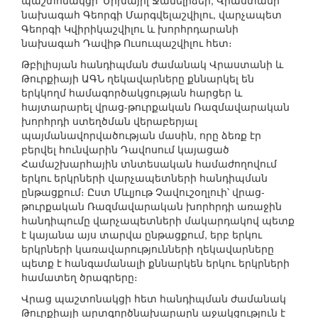
պաշտոնակցի՝ Միխայիլ Ջանելիձեի, Վրաստանի
նախագահ Գեորգի Մարգվելաշվիլու, վարչապետ
Գեորգի Կվիրիկաշվիլու և խորհրդարանի
նախագահ Դավիթ Ուսուպաշվիլու հետ։
Թբիլիսյան հանդիպման ժամանակ Վրաստանի և
Թուրքիայի ԱԳՆ ղեկավարները քննարկել են
երկկողմ համագործակցության հարցեր և
հայտարարել վրաց-թուրքական Ռազմավարական
խորհրդի ստեղծման վերաբերյալ
պայմանավորվածության մասին, որը ձեռք էր
բերվել հունվարին Դավոսում կայացած
Համաշխարհային տնտեսական համաժողովում
երկու երկրների վարչապետների հանդիպման
ընթացքում։ Ըստ Մևլյութ Չավուշօղլուի՝ վրաց-
թուրքական Ռազմավարական խորհրդի առաջին
հանդիպումը վարչապետների մակարդակով պետք
է կայանա այս տարվա ընթացքում, երբ երկու
երկրների կառավարությունների ղեկավարները
պետք է հանգամանալի քննարկեն երկու երկրների
համատեղ ծրագրերը։
Վրաց պաշտոնակցի հետ հանդիպման ժամանակ
Թուրքիայի արտգործնախարարն աջակցություն է