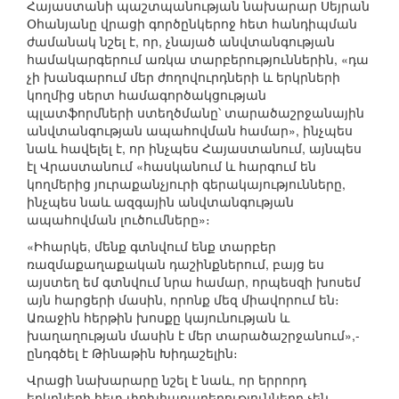
Հայաստանի պաշտպանության նախարար Սեյրան
Օհանյանը վրացի գործընկերոջ հետ հանդիպման
ժամանակ նշել է, որ, չնայած անվտանգության
համակարգերում առկա տարբերություններին, «դա
չի խանգարում մեր ժողովուրդների և երկրների
կողմից սերտ համագործակցության
պլատֆորմների ստեղծմանը՝ տարածաշրջանային
անվտանգության ապահովման համար», ինչպես
նաև հավելել է, որ ինչպես Հայաստանում, այնպես
էլ Վրաստանում «հասկանում և հարգում են
կողմերից յուրաքանչյուրի գերակայությունները,
ինչպես նաև ազգային անվտանգության
ապահովման լուծումները»։
«Իհարկե, մենք գտնվում ենք տարբեր
ռազմաքաղաքական դաշինքներում, բայց ես
այստեղ եմ գտնվում նրա համար, որպեսզի խոսեմ
այն հարցերի մասին, որոնք մեզ միավորում են։
Առաջին հերթին խոսքը կայունության և
խաղաղության մասին է մեր տարածաշրջանում»,-
ընդգծել է Թինաթին Խիդաշելին։
Վրացի նախարարը նշել է նաև, որ երրորդ
երկրների հետ փոխհարաբերությունները չեն