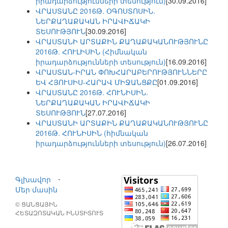
իրադարձությունների տեսություն)
[30.09.2016]
ՎՐԱՍՏԱՆԸ 2016Թ. ՕԳՈՍՏՈՍԻՆ.
ՆԵՐՔԱՂԱՔԱԿԱՆ ԻՐԱՎԻՃԱԿԻ
ՏԵՍՈՒԹՅՈՒՆ
[30.09.2016]
ՎՐԱՍՏԱՆԻ ԱՐՏԱՔԻՆ ՔԱՂԱՔԱԿԱՆՈՒԹՅՈՒՆԸ
2016Թ. ՀՈՒԼԻՍԻՆ (Հիմնական
իրադարձությունների տեսություն)
[16.09.2016]
ՎՐԱՍՏԱՆ-ԻՐԱՆ ՓՈԽՀԱՐԱԲԵՐՈՒԹՅՈՒՆՆԵՐԸ
ԵՎ ՀՅՈՒՍԻՍ-ՀԱՐԱՎ ՄԻՋԱՆՑՔԸ
[01.09.2016]
ՎՐԱՍՏԱՆԸ 2016Թ. ՀՈՒՆԻՍԻՆ.
ՆԵՐՔԱՂԱՔԱԿԱՆ ԻՐԱՎԻՃԱԿԻ
ՏԵՍՈՒԹՅՈՒՆ
[27.07.2016]
ՎՐԱՍՏԱՆԻ ԱՐՏԱՔԻՆ ՔԱՂԱՔԱԿԱՆՈՒԹՅՈՒՆԸ
2016Թ. ՀՈՒՆԻՍԻՆ (հիմնական
իրադարձությունների տեսություն)
[26.07.2016]
Գլխավոր
⋅
Մեր մասին
© ՑԱՆՑԱՅԻՆ
ՀԵՏԱԶՈՏԱԿԱՆ ԻՆՍՏԻՏՈՒՏ