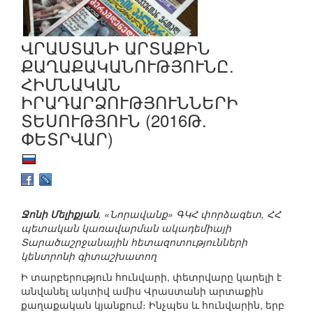
ՎՐԱՍՏԱՆԻ ԱՐՏԱՔԻՆ
ՔԱՂԱՔԱԿԱՆՈՒԹՅՈՒՆԸ.
ՀԻՄՆԱԿԱՆ
ԻՐԱԴԱՐՁՈՒԹՅՈՒՆՆԵՐԻ
ՏԵՍՈՒԹՅՈՒՆ (2016Թ.
ՓԵՏՐՎԱՐ)
Ջոնի Մելիքյան
, «Նորավանք» ԳԿՀ փորձագետ, ՀՀ
պետական կառավարման ակադեմիայի
Տարածաշրջանային հետազոտությունների
կենտրոնի գիտաշխատող
Ի տարբերություն հունվարի, փետրվարը կարելի է
անվանել ակտիվ ամիս Վրաստանի արտաքին
քաղաքական կյանքում։ Ինչպես և հունվարին, երբ