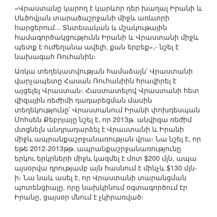
«Վրաստանը կարող է կարևոր դեր խաղալ Իրանի և
Սևծովյան տարածաշրջանի միջև առևտրի
հարցերում... Տնտեսական և մշակութային
համագործակցությունն Իրանի և Վրաստանի միջև
պետք է ուժեղանա ավելի, քան երբեք»,- նշել է
նախագահ Ռուհանին։
Առկա տեղեկատվության համաձայն՝ Վրաստանի
վարչապետը Հասան Ռուհանիին հրավիրել է
այցելել Վրաստան։ Հաստատելով Վրաստանի հետ
վիզային ռեժիմի դադարեցման մասին
տեղեկությունը՝ Վրաստանում Իրանի փոխդեսպան
Մոհսեն Քեբրյայը նշել է, որ 2013թ. անվիզա ռեժիմ
մտցնելն անդրադարձել է Վրաստանի և Իրանի
միջև ապրանքաշրջանառության վրա։ Նա նշել է, որ
եթե 2012-2013թթ. ապրանքաշրջանառությունը
երկու երկրների միջև կազմել է մոտ $200 մլն, ապա
այսօրվա դրությամբ այն հասնում է մինչև $130 մլն-
ի։ Նա նաև ասել է, որ Վրաստանի տարանցման
պոտենցիալը, որը նախկինում օգտագործում էր
Իրանը, ցայսօր մնում է չկիրառված։