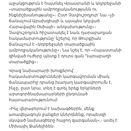
աջակցություն է հայտնել Վրաստանի և Ադրբեջանի
«տարածքային ամբողջականությանն ու
ինքնիշխանությանը»։ Ըստ Չավուշօղլուի՝ նա «չի
ճանաչում Աբախզիայի և այսպես կոչված
Հարավային Օսիայի» անկախությունը»։
Չավուշօղլուն հիշատակել է նաև ղարաբաղյան
հակամարտությունը՝ նշելով, որ Թուրքիան
ճանաչում է «Ադրբեջանի տարածքային
ամբողջականությունը»։ Նա նշել է, որ «Հայաստանի
զինված ուժերը պետք է դուրս գան Ղարաբաղի
տարածքից»։
Վրաց նախարարի խոսքերով՝
հակամարտությունների կարգավորման միակ
ճանապարհը դրանց խաղաղ կարգավորումն է,
ինչը, ըստ նրա, տեղ է գտել երեք երկրների
արտգործնախարարների ընդունած
հայտարարությունում։
«Ինչ վերաբերում է նախագծերին, մենք
առավելագույն ջանքեր կներդնենք, որպեսզի
սկսված նախագծերը հաջող զարգանան»,- ասել է
Միխայիլ Ջանելիձեն։