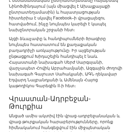
է մեծամասնական ընտրատեղամասը հայաբնակ
Նինոծմինդայում (այն միացվել է Ախալքալաքի
ընտրատեղամասին) և հայատյացության
հիստերիա է սկսվել Facebook–ի վրացալեզու
հատվածում, ինչը նույնպես կարելի է կապել
նախընտրական շրջանի հետ։
Այցի ձևաչափը և հանդիպումների ծրագիրը
նույնպես հաստատում են քաղաքական
բաղադրիչի առկայությունը։ Իր այցելության
ընթացքում Խիդաշելին հանդիպել է նաև
Հայաստանի նախագահ Սերժ Սարգսյանի,
վարչապետ Հովիկ Աբրահամյանի, Ազգային ժողովի
նախագահ Գալուստ Սահակյանի, ԱԳՆ ղեկավար
Էդվարդ Նալբանդյանի և Ամենայն Հայոց
կաթողիկոս Գարեգին II-ի հետ։
Վրաստան-Ադրբեջան-
Թուրքիա
Անցած ամիս ակտիվ էին վրաց-ադրբեջանական և
վրաց-թուրքական հարաբերությունները, որոնք
հիմնականում հանգեցվում էին միջպետական