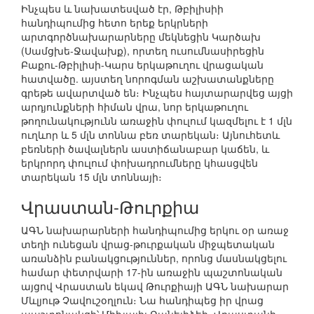
Ինչպես և նախատեսված էր, Թբիլիսիի
հանդիպումից հետո երեք երկրների
արտգործնախարարները մեկնեցին Կարծախ
(Սամցխե-Ջավախք), որտեղ ուսումնասիրեցին
Բաքու-Թբիլիսի-Կարս երկաթուղու վրացական
հատվածը. այստեղ նորոգման աշխատանքները
գրեթե ավարտված են։ Ինչպես հայտարարվեց այցի
արդյունքների հիման վրա, նոր երկաթուղու
թողունակությունն առաջին փուլում կազմելու է 1 մլն
ուղևոր և 5 մլն տոննա բեռ տարեկան։ Այնուհետև
բեռների ծավալներն աստիճանաբար կաճեն, և
երկրորդ փուլում փոխադրումները կհասցվեն
տարեկան 15 մլն տոննայի։
Վրաստան-Թուրքիա
ԱԳՆ նախարարների հանդիպումից երկու օր առաջ
տեղի ունեցան վրաց-թուրքական միջպետական
առանձին բանակցություններ, որոնց մասնակցելու
համար փետրվարի 17-ին առաջին պաշտոնական
այցով Վրաստան եկավ Թուրքիայի ԱԳՆ նախարար
Մևլյութ Չավուշօղլուն։ Նա հանդիպեց իր վրաց