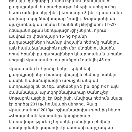
Եռամյա դադարից և առևտրատնտեսական ու
քաղաքական հարաբերությունների սառեցումից
հետո ամսվա սկզբին՝ փետրվարի 8-ին, Վրաստանի
փոխարտգործնախարար Դավիթ Ջալագանիան
պաշտոնական նոտա է հանձնել Թբիլիսիում ԻՀԻ
դեսպանության ներկայացուցիչներին, որում
ասվում էր փետրվարի 15-ից Իրանի
քաղաքացիների համար վիզային ռեժիմը հանելու,
այն համաձայնագիրն ուժի մեջ մտցնելու մասին,
որով Իրանի քաղաքացիները կկարողանան առանց
վիզայի Վրաստանի տարածքում գտնվել 45 օր։
Վրաստանը և Իրանը երկու երկրների
քաղաքացիների համար վիզային ռեժիմը հանելու
մասին համաձայնագիր առաջին անգամ
ստորագրել են 2010թ. նոյեմբերի 3-ին, երբ ԻՀԻ այն
ժամանակվա արտգործնախարար Մանուչեր
Մոթաքին այցելել էր Թբիլիսի։ Անվիզա ռեժիմն սկսել
էր գործել 2011թ. հունվարի վերջից։ Բայց
Վրաստանում 2013թ. իշխանափոխությունից հետո
«Վրացական երազանք» կոալիցիայի
կառավարությունը չեղարկեց անվիզա ռեժիմը
միակողմանի կարգով։ Վրաստանի վարչապետ