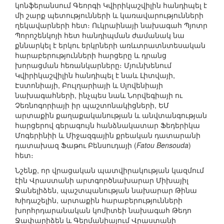
կոնֆերանսում Գեորգի Կվիրիկաշվիլին հանդիպել է
մի շարք պետությունների և կառավարությունների
ղեկավարների հետ։ Ուկրաինայի նախագահ Պյոտր
Պորոշենկոյի հետ հանդիպման ժամանակ նա
քննարկել է երկու երկրների առևտրատնտեսական
հարաբերությունների հարցերը և դրանց
խորացման հեռանկարները։ Մյունխենում
Կվիրիկաշվիլին հանդիպել է նաև Լիտվայի,
Էստոնիայի, Բուլղարիայի և Սլովենիայի
նախագահների, ինչպես նաև Նորվեգիայի ու
Չեռնոգորիայի իր պաշտոնակիցների, ԵՄ
արտաքին քաղաքականության և անվտանգության
հարցերով գերագույն հանձնակատար Ֆեդերիկա
Մոգերինիի և Միջազգային քրեական դատարանի
դատախազ Ֆաթու Բենսուդայի (
Fatou Bensouda
)
հետ։
Նշենք, որ վրացական պատվիրակության կազմում
էին Վրաստանի արտգործնախարար Միխայիլ
Ջանելիձեն, պաշտպանության նախարար Թինա
Խիդաշելին, արտաքին հարաբերությունների
խորհրդարանական կոմիտեի նախագահ Թեդո
Ջափարիձեն և Գերմանիայում Վրաստանի