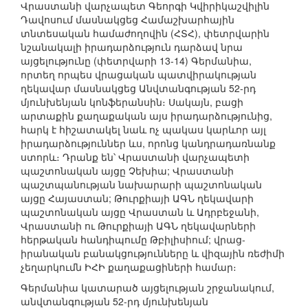
Վրաստանի վարչապետ Գեորգի Կվիրիկաշվիլին
Դավոսում մասնակցեց Համաշխարհային
տնտեսական համաժողովին (ՀՏՀ), փետրվարին
նշանակալի իրադարձություն դարձավ նրա
այցելությունը (փետրվարի 13-14) Գերմանիա,
որտեղ որպես վրացական պատվիրակության
ղեկավար մասնակցեց Անվտանգության 52-րդ
մյունխենյան կոնֆերանսին։ Սակայն, բացի
արտաքին քաղաքական այս իրադարձությունից,
հարկ է հիշատակել նաև ոչ պակաս կարևոր այլ
իրադարձություններ ևս, որոնց կանդրադառնանք
ստորև։ Դրանք են՝ Վրաստանի վարչապետի
պաշտոնական այցը Չեխիա; Վրաստանի
պաշտպանության նախարարի պաշտոնական
այցը Հայաստան; Թուրքիայի ԱԳՆ ղեկավարի
պաշտոնական այցը Վրաստան և Ադրբեջանի,
Վրաստանի ու Թուրքիայի ԱԳՆ ղեկավարների
հերթական հանդիպումը Թբիլիսիում; վրաց-
իրանական բանակցությունները և վիզային ռեժիմի
չեղարկումն ԻՀԻ քաղաքացիների համար։
Գերմանիա կատարած այցելության շրջանակում,
անվտանգության 52-րդ մյունխենյան