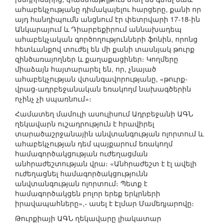
ահաբեկչությանը դիմակայելու հարցերը, քանի որ
այդ հանդիպումն անցնում էր փետրվարի 17-18-ին
Անկարայում և Դիարբեքիրում աննախադեպ
ահաբեկչական գործողությունների ֆոնին, որոնց
հետևանքով տուժել են մի քանի տասնյակ թուրք
զինծառայողներ և քաղաքացիներ։ Կողմերը
միաձայն հայտարարել են, որ, չնայած
ահաբեկչության վտանգավորությանը, «թուրք-
վրաց-ադրբեջանական եռակողմ նախագծերին
ոչինչ չի սպառնում»։
Համատեղ մամուլի ասուլիսում Ադրբեջանի ԱԳՆ
ղեկավարն ուշադրություն է հրավիրել
տարածաշրջանային անվտանգության ոլորտում և
ահաբեկչության դեմ պայքարում եռակողմ
համագործակցության ուժեղացման
անհրաժեշտության վրա։ «Անհրաժեշտ է էլ ավելի
ուժեղացնել համագործակցությունն
անվտանգության ոլորտում։ Պետք է
համագործակցեն բոլոր երեք երկրների
իրավապահները»,- ասել է Էլմար Մամեդյարովը։
Թուրքիայի ԱԳՆ ղեկավարը լիակատար