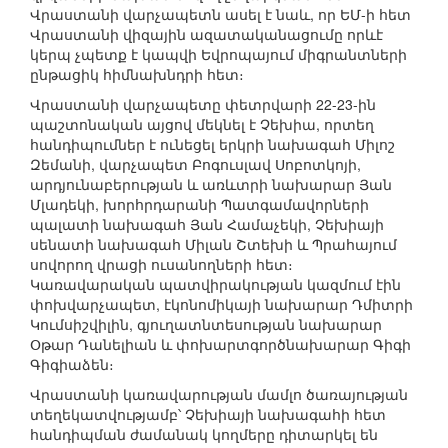
Վրաստանի վարչապետն ասել է նաև, որ ԵՄ-ի հետ
Վրաստանի վիզային ազատականացումը որևէ
կերպ չպետք է կապվի Եվրոպայում միգրանտների
ընթացիկ հիմնախնդրի հետ։
Վրաստանի վարչապետը փետրվարի 22-23-ին
պաշտոնական այցով մեկնել է Չեխիա, որտեղ
հանդիպումներ է ունեցել երկրի նախագահ Միլոշ
Զեմանի, վարչապետ Բոգուսլավ Սոբոտկոյի,
արդյունաբերության և առևտրի նախարար Յան
Մլադեկի, խորհրդարանի Պատգամավորների
պալատի նախագահ Յան Համաչեկի, Չեխիայի
սենատի նախագահ Միլան Շտեխի և Պրահայում
սովորող վրացի ուսանողների հետ։
Կառավարական պատվիրակության կազմում էին
փոխվարչապետ, էկոնոմիկայի նախարար Դմիտրի
Կումսիշվիլին, գյուղատնտեսության նախարար
Օթար Դանելիան և փոխարտգործնախարար Գիգի
Գիգիաձեն։
Վրաստանի կառավարության մամլո ծառայության
տեղեկատվությամբ՝ Չեխիայի նախագահի հետ
հանդիպման ժամանակ կողմերը դիտարկել են