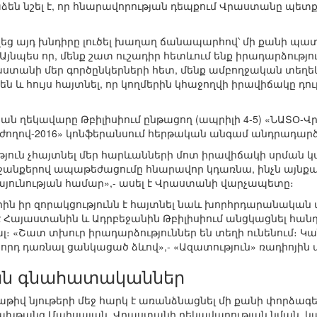
 նշել է, որ հնարավորության դեպքում Վրաստանը պետք
եց այդ խնդիրը լուծել խաղաղ ճանապարհով՝ մի քանի պա
նպես որ, մենք շատ ուշադիր հետևում ենք իրադարձությու
աստանի մեր գործընկերների հետ, մենք ամբողջական տեղեկ
 և հույս հայտնել, որ կողմերին կհաջողվի իրավիճակը դու
ն ղեկավարը Թբիլիսիում ընթացող (ապրիլի 4-5) «ՆԱՏՕ-
ողով-2016» կոնֆերանսում հերթական անգամ անդրադարձե
յուն չհայտնել մեր հարևանների մոտ իրավիճակի սրման կապ
ջանքերով ապաթեժացումը հնարավոր կդառնա, ինչն այնքա
այունության համար»,- ասել է Վրաստանի վարչապետը։
ին իր զորակցությունն է հայտնել նաև խորհրդարանական
 է Հայաստանին և Ադրբեջանին Թբիլիսիում անցկացնել հա
։ «Շատ տխուր իրադարձություններ են տեղի ունենում։ Կ
րդ դառնալ ցանկացած ձևով»,- «Ազատություն» ռադիոյին աս
ն գնահատականներ
թիվ նյութերի մեջ հարկ է առանձնացնել մի քանի փորձա
թանգ Մաիսայան, Վրաստանի ղեկավարության նման, կար