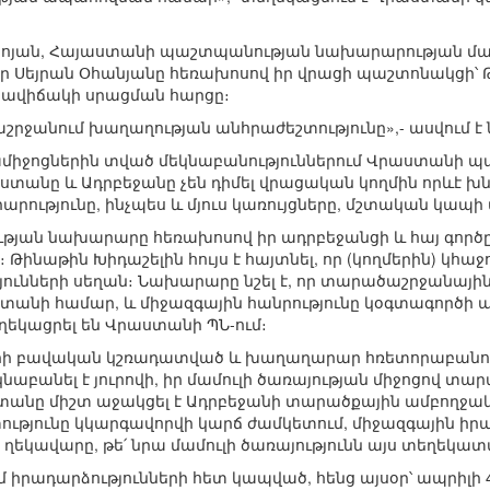
երեկոյան, Հայաստանի պաշտպանության նախարարության մամո
 Սեյրան Օհանյանը հեռախոսով իր վրացի պաշտոնակցի՝ Թ
րավիճակի սրացման հարցը։
աշրջանում խաղաղության անհրաժեշտությունը»,- ասվում 
ամիջոցներին տված մեկնաբանություններում Վրաստանի
յաստանը և Ադրբեջանը չեն դիմել վրացական կողմին որևէ խնդ
ւթյունը, ինչպես և մյուս կառույցները, մշտական կապի մ
ան նախարարը հեռախոսով իր ադրբեջանցի և հայ գործըն
Թինաթին Խիդաշելին հույս է հայտնել, որ (կողմերին) կհա
ւնների սեղան։ Նախարարը նշել է, որ տարածաշրջանային
աստանի համար, և միջազգային հանրությունը կօգտագործ
եղեկացրել են Վրաստանի ՊՆ-ում։
ի բավական կշռադատված և խաղաղարար հռետորաբանությ
նաբանել է յուրովի, իր մամուլի ծառայության միջոցով տարա
տանը միշտ աջակցել է Ադրբեջանի տարածքային ամբողջա
թյունը կկարգավորվի կարճ ժամկետում, միջազգային իրավ
եկավարը, թե՛ նրա մամուլի ծառայությունն այս տեղեկատվու
իրադարձությունների հետ կապված, հենց այսօր՝ ապրիլի 