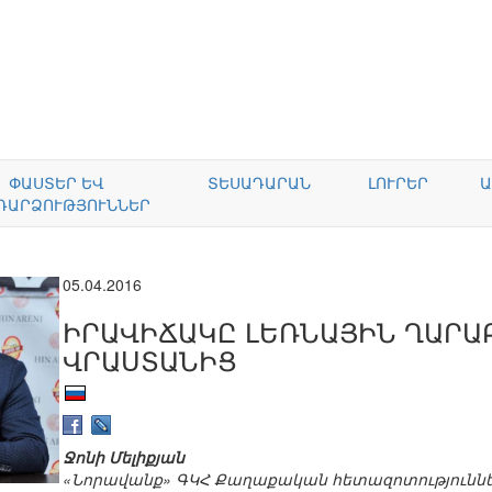
ՓԱՍՏԵՐ ԵՎ
ՏԵՍԱԴԱՐԱՆ
ԼՈՒՐԵՐ
Ա
ԴԱՐՁՈՒԹՅՈՒՆՆԵՐ
05.04.2016
ԻՐԱՎԻՃԱԿԸ ԼԵՌՆԱՅԻՆ ՂԱՐԱ
ՎՐԱՍՏԱՆԻՑ
Ջոնի Մելիքյան
«Նորավանք» ԳԿՀ Քաղաքական հետազոտությունն