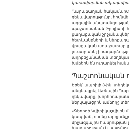
կառավարման ակադեմիայ
Ղարաբաղյան հակամարտու
ղեկավարությունը, հիմնվ
ազգային անվտանգության
պաշտոնական Թբիլիսիի հ
քաղաքական շրջանակները
հետևանքների և ներքաղաք
վրացական առաջատար լրա
լուսաբանել իրադարձությո
ադրբեջանական տեղեկատ
խմբերն են ուղարկել հակ
Պաշտոնական դ
Երեկ՝ ապրիլի 3-ին, տեղ
անցկացրել Լեռնային Ղա
ղեկավարը, խորհրդարանա
ներկայացրին ամբողջ տե
«Գեորգի Կվիրիկաշվիլին 
կապված, որոնց արդյունքո
միջազգային հանրության
խաղաղության և կայուն