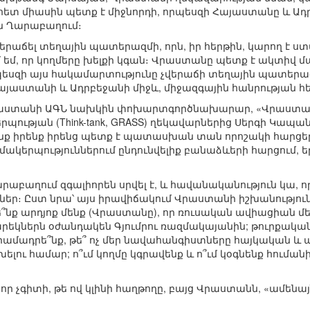
 հետ միասին պետք է միջնորդի, որպեսզի Հայաստանը և 
ին Ղարաբաղում։
է վերաճել տեղային պատերազմի, որն, իր հերթին, կարող
 եմ, որ կողմերը խելքի կգան։ Վրաստանը պետք է ակտիվ մ
րպեսզի այս հակամարտությունը չվերաճի տեղային պատեր
յաստանի և Ադրբեջանի միջև, միջազգային հանրության հե
 Վրաստանի ԱԳՆ նախկին փոխարտգործնախարար, «Վրաստա
ության (Think-tank, GRASS) ղեկավարներից Սերգի Կապ
նք իրենք իրենց պետք է պատասխան տան որոշակի հարցերի
ակերպություններում ընդունվելիք բանաձևերի հարցում, 
րաբաղում զգալիորեն սրվել է, և հավանականություն կա, ո
ներ։ Ըստ նրա՝ այս իրավիճակում Վրաստանի իշխանությու
նք արդյոք մենք (Վրաստանը), որ ռուսական ավիացիան մ
կներն օժանդակեն Գյումրու ռազմակայանին; թուրքական զ
րամադրե՞նք, թե՞ ոչ մեր նավահանգիստները հայկական և
ու համար; ո՞ւմ կողմը կգրավենք և ո՞ւմ կօգնենք հումանիտա
ր չգիտի, թե ով կլինի հաղթողը, բայց Վրաստանն, «ամեն