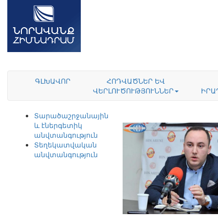
ԳԼԽԱՎՈՐ
ՀՈԴՎԱԾՆԵՐ ԵՎ
ՎԵՐԼՈՒԾՈՒԹՅՈՒՆՆԵՐ
ԻՐԱ
Տարածաշրջանային
և էներգետիկ
անվտանգություն
Տեղեկատվական
անվտանգություն