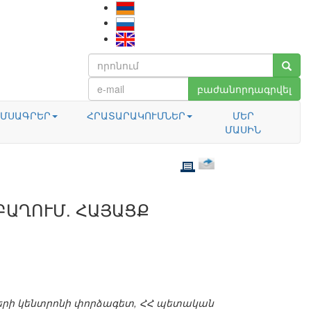
բաժանորդագրվել
ՄՍԱԳՐԵՐ
ՀՐԱՏԱՐԱԿՈՒՄՆԵՐ
ՄԵՐ
ՄԱՍԻՆ
ԲԱՂՈՒՄ. ՀԱՅԱՑՔ
երի կենտրոնի փորձագետ, ՀՀ պետական