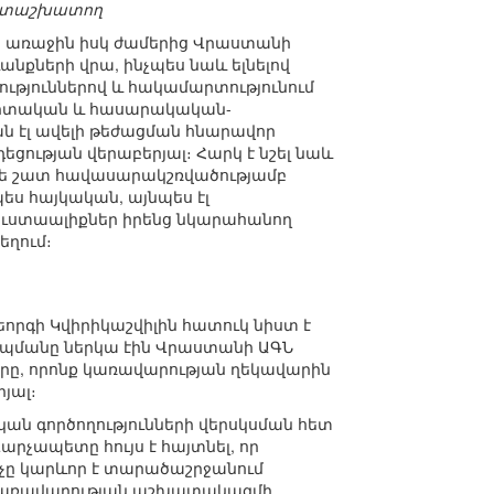
գիտաշխատող
ն առաջին իսկ ժամերից Վրաստանի
անքների վրա, ինչպես նաև ելնելով
ւթյուններով և հակամարտությունում
ագիտական և հասարակական-
ն էլ ավելի թեժացման հնարավոր
ության վերաբերյալ։ Հարկ է նշել նաև
 թե շատ հավասարակշռվածությամբ
պես հայկական, այնպես էլ
ւստաալիքներ իրենց նկարահանող
եղում։
եորգի Կվիրիկաշվիլին հատուկ նիստ է
իպմանը ներկա էին Վրաստանի ԱԳՆ
ը, որոնք կառավարության ղեկավարին
յալ։
կան գործողությունների վերսկսման հետ
արչապետը հույս է հայտնել, որ
նչը կարևոր է տարածաշրջանում
 կառավարության աշխատակազմի