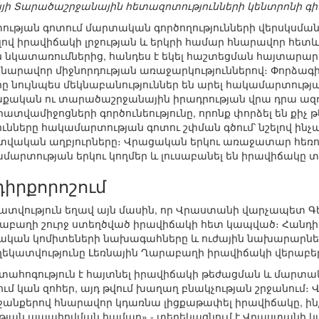
ի Տարածաշրջանային հետազոտությունների կենտրոնի 
թյան գոտում մարտական գործողությունների վերսկսմա
ելով իրավիճակի լրջության և երկրի համար հնարավոր հետև
 նկատառումներից, հանդես է եկել հաշտեցման հայտարարո
նարավոր միջնորդության առաջարկություններով։ Փորձ
 նույնպես մեկնաբանություններ են արել հակամարտությա
ական ու տարածաշրջանային իրադրության վրա դրա ազդեց
տվամիջոցների գործունեությունը, որոնք փորձել են քիչ
ւնները հակամարտության գոտու շփման գծում՝ նշելով ինչ
վական աղբյուրները։ Վրացական երկու առաջատար հեռո
ամարտության երկու կողմեր և լուսաբանել են իրավիճակը տ
իրքորոշում
եկատվություն եղավ այն մասին, որ Վրաստանի վարչապետ Գ
րաբաղի շուրջ ստեղծված իրավիճակի հետ կապված։ Հանդ
կան կոմիտեների նախագահները և ուժային նախարարներ
ղեկատվությունը Լեռնային Ղարաբաղի իրավիճակի վերաբեր
մտահոգություն է հայտնել իրավիճակի թեժացման և մարտա
ւմ կան զոհեր, այդ թվում խաղաղ բնակչության շրջանում։ Վ
 ջանքերով հնարավոր կդառնա լիցքաթափել իրավիճակը, ի
ության ապահովման համար»,- տեղեկացնում է Վրաստանի