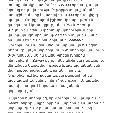
տպաքանակը կազմում էր 635.000 օրինակ, ապա
նրանց ղեկավարությամբ թերթի տպաքանակն
առաջին իսկ օրը նվազեցվեց 10.000 օրինակից էլ
պակաս։ Թուրքիայում իշխող Արդարություն և
զարգացում կուսակցության (ԱԶԿ) և Ֆեթուլա
Գյուլենի շարժման փոխհարաբերությունների
վատթարացումից առաջ
Zaman
-ի տպաքանակը
հասնում էր 1.2 միլիոն օրինակի։
Zaman
-ը
Թուրքիայում ամենամեծ տպաքանակն ունեցող
թերթն էր մինչև նոր հոգաբարձուների նշանակումը։
ԺՀԿ խոսնակ Սելին Սաեկ Բյոքեի խոսքով՝
ընդդիմադիր
Zaman
թերթը մեկ գիշերվա ընթացքում
վերածվեց կառավարության և պալատական մեկ
մարդու քարոզչական գրքույկի, որով և
Թուրքիայում կառավարամետ թերթերի թիվն
ավելացավ ևս մեկով, ինչը Դավութօղլուն առանց
ամոթի որակում է որպես «իրավական
գործողություն»։
Մարտին հաղորդվեց, որ Թուրքիայում փակվում է
Radikal
թերթի կայքը, որի համար որպես պատճառ է
ներկայացվում ֆինանսական տեսանկյունից