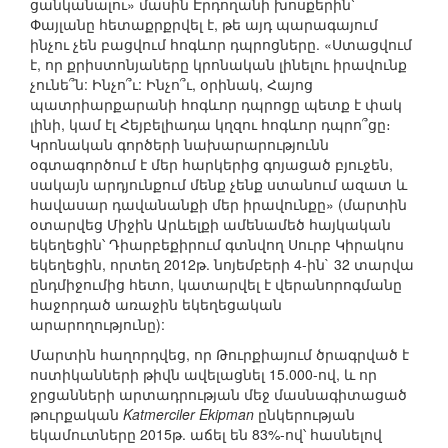
ցանկանալու» մասին Էրդողանի խոսքերին՝
Փայլանը հետաքրքրվել է, թե այդ պարագայում
ինչու չեն բացվում հոգևոր դպրոցները. «Ստացվում
է, որ քրիստոնյաները կրոնական լինելու իրավունք
չունե՞ն: Ինչո՞ւ: Ինչո՞ւ, օրինակ, Հայոց
պատրիարքարանի հոգևոր դպրոցը պետք է փակ
լինի, կամ էլ Հեյբելիադա կղզու հոգևոր դպրո՞ցը։
Կրոնական գործերի նախարարությունն
օգտագործում է մեր հարկերից գոյացած բյուջեն,
սակայն արդյունքում մենք չենք ստանում ազատ և
հավասար դավանանքի մեր իրավունքը» (մարտին
օտարվեց Միջին Արևելքի ամենամեծ հայկական
եկեղեցին՝ Դիարբեքիրում գտնվող Սուրբ Կիրակոս
եկեղեցին, որտեղ 2012թ. նոյեմբերի 4-ին` 32 տարվա
ընդմիջումից հետո, կատարվել է վերանորոգմանը
հաջորդած առաջին եկեղեցական
արարողությունը):
Մարտին հաղորդվեց, որ Թուրքիայում ծրագրված է
ոստիկանների թիվն ավելացնել 15.000-ով, և որ
ջրցանների արտադրության մեջ մասնագիտացած
թուրքական
Katmerciler Ekipman
ընկերության
եկամուտները 2015թ. աճել են 83%-ով՝ հասնելով