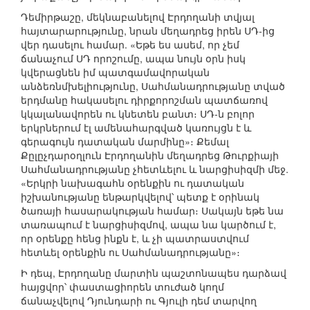
Դեմիրթաշը, մեկնաբանելով Էրդողանի տվյալ
հայտարարությունը, նրան մեղադրեց իրեն ՍԴ-ից
վեր դասելու համար. «Եթե ես ասեմ, որ չեմ
ճանաչում ՍԴ որոշումը, ապա նույն օրն իսկ
կվերացնեն իմ պատգամավորական
անձեռնմխելիությունը, Սահմանադրությանը տված
երդմանը հակասելու դիրքորոշման պատճառով
կկալանավորեն ու կնետեն բանտ։ ՍԴ-ն բոլոր
երկրներում էլ ամենահարգված կառույցն է և
գերագույն դատական մարմինը»։ Քեմալ
Քըլըչդարօղլուն Էրդողանին մեղադրեց Թուրքիայի
Սահմանադրությանը չհետևելու և նարցիսիզմի մեջ.
«Երկրի նախագահն օրենքին ու դատական
իշխանությանը ենթարկվելով՝ պետք է օրինակ
ծառայի հասարակության համար։ Սակայն եթե նա
տառապում է նարցիսիզմով, ապա նա կարծում է,
որ օրենքը հենց ինքն է, և չի պատրաստվում
հետևել օրենքին ու Սահմանադրությանը»։
Ի դեպ, Էրդողանը մարտին պաշտոնապես դարձավ
հայցվոր՝ փաստացիորեն տուժած կողմ
ճանաչվելով Դյունդարի ու Գյուլի դեմ տարվող