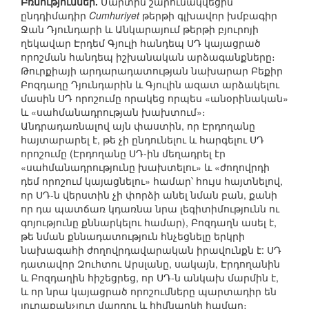
Բռնություններ.
Մարտին շարունակվեցին
ընդդիմադիր
Cumhuriyet
թերթի գլխավոր խմբագիր
Ջան Դյունդարի և Անկարայում թերթի բյուրոյի
ղեկավար Էրդեմ Գյուլի հանդեպ ՍԴ կայացրած
որոշման հանդեպ իշխանական արձագանքները։
Թուրքիայի արդարադատության նախարար Բեքիր
Բոզդաղը Դյունդարին և Գյուլին ազատ արձակելու
մասին ՍԴ որոշումը որակեց որպես «անօրինական»
և «սահմանադրության խախտում»։
Անդրադառնալով այն փաստին, որ Էրդողանը
հայտարարել է, թե չի ընդունելու և հարգելու ՍԴ
որոշումը (Էրդողանը ՍԴ-ին մեղադրել էր
«սահմանադրությունը խախտելու» և «ժողովրդի
դեմ որոշում կայացնելու» համար՝ հույս հայտնելով,
որ ՍԴ-ն վերստին չի փորձի անել նման բան, քանի
որ դա պատճառ կդառնա նրա լեգիտիմությունն ու
գոյությունը քննարկելու համար), Բոզդաղն ասել է,
թե նման քննադատություն հնչեցնելը երկրի
նախագահի ժողովրդավարական իրավունքն է: ՍԴ
դատավոր Զուհտու Արսլանը, սակայն, Էրդողանին
և Բոզդաղին հիշեցրեց, որ ՍԴ-ն անկախ մարմին է,
և որ նրա կայացրած որոշումները պարտադիր են
յուրաքանչյուր մարդու և հիմնարկի համար։