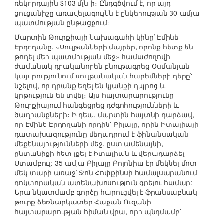
ռեկորդային $103 մլն-ի։ Ընդգծվում է, որ այդ
ցուցանիշը առավելագույնն է ընկերության 30-ամյա
պատմության ընթացքում։
Մարտին Թուրքիայի նախագահի կինը՝ Էմինե
Էրդողանը, «Սուլթանների մայրեր, որոնք հետք են
թողել մեր պատմության մեջ» համաժողովի
ժամանակ դրականորեն բնութագրեց Օսմանյան
կայսրությունում սուլթանական հարեմների դերը՝
նշելով, որ դրանք եղել են կյանքի դպրոց և
կրթություն են տվել։ Այս հայտարարությունը
Թուրքիայում հանգեցրեց դժգոհությունների և
ծաղրանքների։ Ի դեպ, մարտին հայտնի դարձավ,
որ Էմինե Էրդողանի որդին՝ Բիլալը, որին Իտալիայի
դատախազությունը մեղադրում է ֆինանսական
մեքենայությունների մեջ, ըստ ամենայնի,
ընտանիքի հետ լքել է Իտալիան և վերադարձել
Ստամբուլ: 35-ամյա Բիլալը Բոլոնիա էր մեկնել մոտ
մեկ տարի առաջ՝ Ջոն Հոփքինսի համալսարանում
դոկտորական ատենախոսություն գրելու համար:
Նրա նկատմամբ գործը հարուցվել է ֆրանսաբնակ
թուրք ձեռնարկատեր Հաքան Ուզանի
հայտարարության հիման վրա, որի պնդմամբ՝