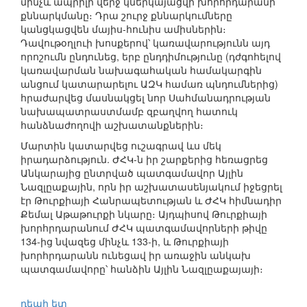
մինչև ապրիլի վերջ կներկայացվի խորհրդարանի
քննարկմանը։ Դրա շուրջ քննարկումները
կանցկացվեն մայիս-հունիս ամիսներին։
Դավութօղլուի խոսքերով՝ կառավարությունն այդ
որոշումն ընդունեց, երբ ընդդիմությունը (դժգոհելով
կառավարման նախագահական համակարգին
անցում կատարարելու ԱԶԿ համառ պնդումներից)
հրաժարվեց մասնակցել նոր Սահմանադրության
նախապատրաստմամբ զբաղվող հատուկ
հանձնաժողովի աշխատանքներին։
Մարտին կատարվեց ուշագրավ ևս մեկ
իրադարձություն. ԺՀԿ-ն իր շարքերից հեռացրեց
Անկարայից ընտրված պատգամավոր Այլին
Նազլըաքային, որն իր աշխատասենյակում իջեցրել
էր Թուրքիայի Հանրապետության և ԺՀԿ հիմնադիր
Քեմալ Աթաթուրքի նկարը։ Այդպիսով Թուրքիայի
խորհրդարանում ԺՀԿ պատգամավորների թիվը
134-ից նվազեց մինչև 133-ի, և Թուրքիայի
խորհրդարանն ունեցավ իր առաջին անկախ
պատգամավորը՝ հանձին Այլին Նազլըաքայայի։
դեպի ետ