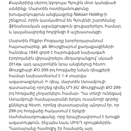
Քայսերիից սերող Աբդուլա Գյուլին մոտ կանգնած
անձինք։ Մարտին ոստիկանությունը
խուզարկություն անցկացրեց
Naksan Holding
-ի
շենքում, որին կասկածում են Գյուլենի շարժմանը
ֆինանսական աջակցություն ցուցաբերելու համար,
և կալանավորեց հոլդինգի 9 աշխատակցի։
Մարտին Բեքիր Բոզդաղը խորհրդարանում
հայտարարեց, թե Թուրքիայում քաղաքացիների
հանդեպ 1845 գործ է հարուցված նախագահ
Էրդողանին վիրավորելու մեղադրանքով՝ սկսած
2014թ. այդ պաշտոնին նրա անցնելուց հետո։
Թուրքիայի ՔՕ 299-րդ հոդվածը նման դեպքերի
համար նախատեսում է 1-4 տարվա
ազատազրկում։ Ի դեպ, մարտին Ստամբուլի
դատարանը որոշեց դիմել ՍԴ-ին՝ Թուրքիայի ՔՕ 299-
րդ հոդվածը չեղարկելու համար։ Դա տեղի ունեցավ
Ստամբուլի համալսարանի երկու ուսանողի գործը
քննելուց հետո, որոնց փաստաբանը պնդում էր, որ
299-րդ հոդվածը հակասում է երկրի
Սահմանադրությանը, որը երաշխավորում է խոսքի
ազատություն, ինչպես նաև ՄԻԵԴ դրույթներին։
Դատարանը համոզիչ էր համարել այդ