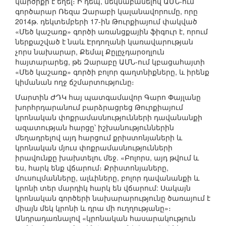
կարծիքի է եղել։ Ի դեպ, մեկնաբանելով ԱՄՆ-ում
գործարար Ռեզա Զարաբի կալանավորումը, որը
2014թ. դեկտեմբերի 17-ին Թուրքիայում փակված
«Մեծ կաշառք» գործի առանցքային ֆիգուր է, որում
ներքաշված է նաև Էրդողանի կառավարության
չորս նախարար, Քեմալ Քըլըչդարօղլուն
հայտարարեց, թե Զարաբը ԱՄՆ-ում կբացահայտի
«Մեծ կաշառք» գործի բոլոր գաղտնիքները, և իրենք
կիմանան ողջ ճշմարտությունը։
Մարտին ԺԴԿ հայ պատգամավոր Գարո Փայլանը
խորհրդարանում բարձրացրեց Թուրքիայում
կրոնական փոքրամասնությունների դավանանքի
ազատության հարցը՝ իշխանություններին
մեղադրելով այդ հարցում քրիստոնյաների և
կրոնական մյուս փոքրամասնությունների
իրավունքը խախտելու մեջ. «Բոլորս, այդ թվում և
ես, հարկ ենք վճարում։ Քրիստոնյաները,
մուսուլմանները, ալևիները, բոլոր դավանանքի և
կրոնի տեր մարդիկ հարկ են վճարում: Սակայն
կրոնական գործերի նախարարությունը ծառայում է
միայն մեկ կրոնի և դրա մի ուղղությանը»։
Անդրադառնալով «կրոնական հասարակություն