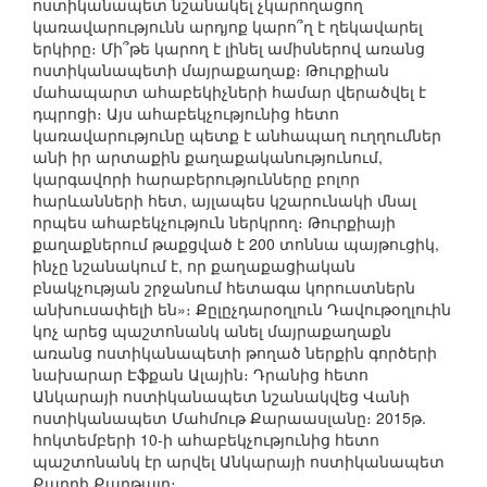
ոստիկանապետ նշանակել չկարողացող
կառավարությունն արդյոք կարո՞ղ է ղեկավարել
երկիրը։ Մի՞թե կարող է լինել ամիսներով առանց
ոստիկանապետի մայրաքաղաք։ Թուրքիան
մահապարտ ահաբեկիչների համար վերածվել է
դպրոցի։ Այս ահաբեկչությունից հետո
կառավարությունը պետք է անհապաղ ուղղումներ
անի իր արտաքին քաղաքականությունում,
կարգավորի հարաբերությունները բոլոր
հարևանների հետ, այլապես կշարունակի մնալ
որպես ահաբեկչություն ներկրող։ Թուրքիայի
քաղաքներում թաքցված է 200 տոննա պայթուցիկ,
ինչը նշանակում է, որ քաղաքացիական
բնակչության շրջանում հետագա կորուստներն
անխուսափելի են»։ Քըլըչդարօղլուն Դավութօղլուին
կոչ արեց պաշտոնանկ անել մայրաքաղաքն
առանց ոստիկանապետի թողած ներքին գործերի
նախարար Էֆքան Ալային։ Դրանից հետո
Անկարայի ոստիկանապետ նշանակվեց Վանի
ոստիկանապետ Մահմութ Քարաասլանը։ 2015թ.
հոկտեմբերի 10-ի ահաբեկչությունից հետո
պաշտոնանկ էր արվել Անկարայի ոստիկանապետ
Քադրի Քարթալը։