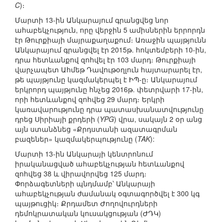
C
)։
Մարտի 13-ին Անկարայում գրանցվեց նոր
ահաբեկչություն, որը վերջին 5 ամիսներին երրորդն
էր Թուրքիայի մայրաքաղաքում։ Առաջին պայթյունն
Անկարայում գրանցվել էր 2015թ. հոկտեմբերի 10-ին,
դրա հետևանքով զոհվել էր 103 մարդ։ Թուրքիայի
վարչապետ Ահմեթ Դավութօղլուն հայտարարել էր,
թե պայթյունը կազմակերպել է ԻՊ-ը։ Անկարայում
երկրորդ պայթյունը հնչեց 2016թ. փետրվարի 17-ին,
որի հետևանքով զոհվեց 29 մարդ։ Երկրի
կառավարությունը դրա պատասխանատվությունը
դրեց Սիրիայի քրդերի (
YPG
) վրա, սակայն 2 օր անց
այն ստանձնեց «Քրդստանի ազատագրման
բազեներ» կազմակերպությունը (
TAK
):
Մարտի 13-ին Անկարայի կենտրոնում
իրականացված ահաբեկչության հետևանքով
զոհվեց 38 և վիրավորվեց 125 մարդ։
Փորձագետների պնդմամբ՝ Անկարայի
ահաբեկչության ժամանակ օգտագործվել է 300 կգ
պայթուցիկ։ Քրդամետ Ժողովուրդների
դեմոկրատական կուսակցության (ԺԴԿ)