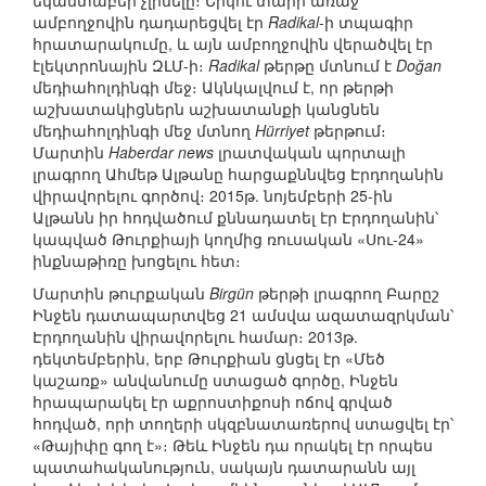
եկամտաբեր չլինելը։ Երկու տարի առաջ
ամբողջովին դադարեցվել էր
Radikal
-ի տպագիր
հրատարակումը, և այն ամբողջովին վերածվել էր
էլեկտրոնային ԶԼՄ-ի։
Radikal
թերթը մտնում է
Doğan
մեդիահոլդինգի մեջ։ Ակնկալվում է, որ թերթի
աշխատակիցներն աշխատանքի կանցնեն
մեդիահոլդինգի մեջ մտնող
Hürriyet
թերթում։
Մարտին
Haberdar news
լրատվական պորտալի
լրագրող Ահմեթ Ալթանը հարցաքննվեց Էրդողանին
վիրավորելու գործով։ 2015թ. նոյեմբերի 25-ին
Ալթանն իր հոդվածում քննադատել էր Էրդողանին՝
կապված Թուրքիայի կողմից ռուսական «Սու-24»
ինքնաթիռը խոցելու հետ։
Մարտին թուրքական
Birgün
թերթի լրագրող Բարըշ
Ինջեն դատապարտվեց 21 ամսվա ազատազրկման՝
Էրդողանին վիրավորելու համար։ 2013թ.
դեկտեմբերին, երբ Թուրքիան ցնցել էր «Մեծ
կաշառք» անվանումը ստացած գործը, Ինջեն
հրապարակել էր աքրոստիքոսի ոճով գրված
հոդված, որի տողերի սկզբնատառերով ստացվել էր՝
«Թայիփը գող է»։ Թեև Ինջեն դա որակել էր որպես
պատահականություն, սակայն դատարանն այլ