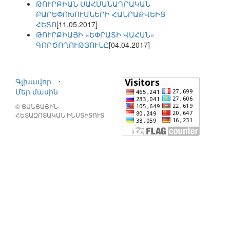
ԹՈՒՐՔԻԱՆ ՍԱՀՄԱՆԱԴՐԱԿԱՆ
ԲԱՐԵՓՈԽՈՒՄՆԵՐԻ ՀԱՆՐԱՔՎԵԻՑ
ՀԵՏՈ
[11.05.2017]
ԹՈՒՐՔԻԱՅԻ «ԵՓՐԱՏԻ ՎԱՀԱՆ»
ԳՈՐԾՈՂՈՒԹՅՈՒՆԸ
[04.04.2017]
Գլխավոր
⋅
Մեր մասին
© ՑԱՆՑԱՅԻՆ
ՀԵՏԱԶՈՏԱԿԱՆ ԻՆՍՏԻՏՈՒՏ