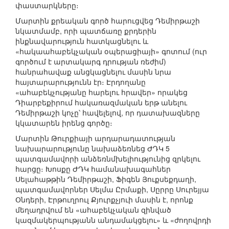
փաստարկները։
Մարտին քրեական գործ հարուցվեց Դեմիրթաշի
նկատմամբ, որի պատճառը քրդերին
ինքնավարություն հատկացնելու և
«հակաահաբեկչական օպերացիայի» գոտում (ուր
գործում է արտակարգ դրության ռեժիմ)
հանրահավաք անցկացնելու մասին նրա
հայտարարությունն էր։ Էրդողանը
«ահաբեկչությանը հարելու հրավեր» որակեց
Դիարբեքիրում հակառազմական երթ անելու
Դեմիրթաշի կոչը՝ հավելելով, որ դատախազները
կկատարեն իրենց գործը։
Մարտին Թուրքիայի արդարադատության
նախարարությունը նախաձեռնեց ԺԴԿ 5
պատգամավորի անձեռնմխելիությունից զրկելու
հարցը։ Խոսքը ԺԴԿ համանախագահներ
Սելահաթթին Դեմիրթաշի, Ֆիգեն Յուքսեքդաղի,
պատգամավորներ Սելմա Ըրմաքի, Սըրրը Սուրեյյա
Օնդերի, Էրթուղրուլ Քյուրքչյուի մասին է, որոնք
մեղադրվում են «ահաբեկչական զինված
կազմակերպությանն անդամակցելու» և «ժողովրդի