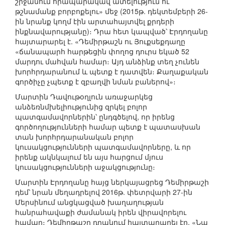
շրջանում հրապարակավ ատելություն ու
թշնամանք բորբոքելու» մեջ (2015թ. դեկտեմբերի 26-
ին նրանք կողմ էին արտահայտվել քրդերի
ինքնավարությանը)։ Դրա հետ կապված՝ Էրդողանը
հայտարարել է. «Դեմիրթաշն ու Յուքսեքդաղը
«ճանապարհ հարթեցին փողոց դուրս եկած 52
մարդու մահվան համար։ Այդ անձինք տեղ չունեն
խորհրդարանում և պետք է դատվեն։ Քաղաքական
գործիչը չպետք է զբաղվի նման բաներով»։
Մարտին Դավութօղլուն առաջարկեց
անձեռնմխելիությունից զրկել բոլոր
պատգամավորներին՝ ընդգծելով, որ իրենց
գործողությունների համար պետք է պատասխան
տան խորհրդարանական բոլոր
կուսակցությունների պատգամավորները, և որ
իրենք ակնկալում են այս հարցում մյուս
կուսակցությունների աջակցությունը։
Մարտին Էրդողանը հայց ներկայացրեց Դեմիրթաշի
դեմ՝ նրան մեղադրելով 2016թ. փետրվարի 27-ին
Մերսինում անցկացված խաղաղության
հանրահավաքի ժամանակ իրեն վիրավորելու
համար։ Դեմիրթաշը դրանում հայտարարել էր. «Նա