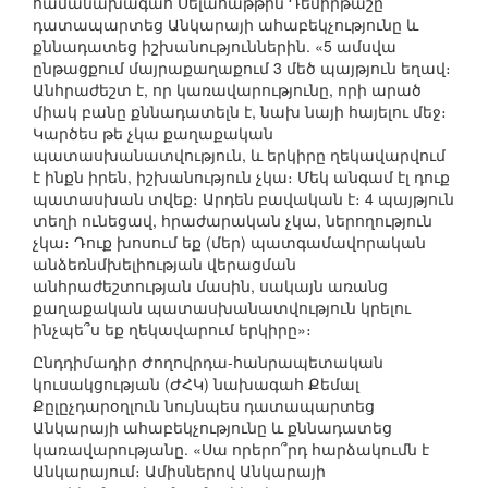
համանախագահ Սելահաթթին Դեմիրթաշը
դատապարտեց Անկարայի ահաբեկչությունը և
քննադատեց իշխանություններին. «5 ամսվա
ընթացքում մայրաքաղաքում 3 մեծ պայթյուն եղավ։
Անհրաժեշտ է, որ կառավարությունը, որի արած
միակ բանը քննադատելն է, նախ նայի հայելու մեջ։
Կարծես թե չկա քաղաքական
պատասխանատվություն, և երկիրը ղեկավարվում
է ինքն իրեն, իշխանություն չկա։ Մեկ անգամ էլ դուք
պատասխան տվեք։ Արդեն բավական է։ 4 պայթյուն
տեղի ունեցավ, հրաժարական չկա, ներողություն
չկա։ Դուք խոսում եք (մեր) պատգամավորական
անձեռնմխելիության վերացման
անհրաժեշտության մասին, սակայն առանց
քաղաքական պատասխանատվություն կրելու
ինչպե՞ս եք ղեկավարում երկիրը»։
Ընդդիմադիր Ժողովրդա-հանրապետական
կուսակցության (ԺՀԿ) նախագահ Քեմալ
Քըլըչդարօղլուն նույնպես դատապարտեց
Անկարայի ահաբեկչությունը և քննադատեց
կառավարությանը. «Սա որերո՞րդ հարձակումն է
Անկարայում։ Ամիսներով Անկարայի