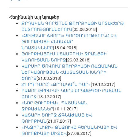
Հեղինակի այլ նյութեր
ՔՐԴԱԿԱՆ ԳՈՐԾՈՆԸ ԹՈՒՐՔԻԱՅԻ ԱՐՏԱՀԵՐԹ
ԸՆՏՐՈՒԹՅՈՒՆՆԵՐՈՒՄ
[05.06.2018]
«ՁԻԹԵՆՈՒ ՃՅՈՒՂ» ԳՈՐԾՈՂՈՒԹՅՈՒՆԸ ԵՎ
ԹՈՒՐՔԻԱՅԻ ՀԵՌԱՀԱՐ
ՆՊԱՏԱԿՆԵՐԸ
[18.04.2018]
ԹՈՒՐՔԻԱՅՈՒՄ ՍՏԱՄԲՈՒԼԻ ՋՐԱՆՑՔԻ
ԿԱՌՈՒՑՄԱՆ ՇՈՒՐՋ
[26.03.2018]
ԿԱՐՄԻՐ ԾՈՎՈՒՄ ԹՈՒՐՔԻԱՅԻ ՌԱԶՄԱԿԱՆ
ՆԵՐԿԱՅՈՒԹՅԱՆ ՀԱՍՏԱՏՄԱՆ ԽՆԴՐԻ
ՇՈՒՐՋ
[21.03.2018]
21-ՐԴ ԴԱՐԸ՝ «ՔՐԴԱԿԱ՞Ն ԴԱՐ»
[19.12.2017]
ԲԱՔՈՒ-ԹԲԻԼԻՍԻ-ԿԱՐՍ ԵՐԿԱԹԳԾԻ ԲԱՑՄԱՆ
ՇՈՒՐՋ
[13.12.2017]
«ՆՈՐ ԹՈՒՐՔԻԱ». ՊԱՏՄԱԿԱՆ
ՋՐԲԱԺԱՆՆԵՐ
[10.11.2017]
ԿԱՏԱՐԻ ՇՈՒՐՋ ՃԳՆԱԺԱՄԸ ԵՎ
ԹՈՒՐՔԻԱՆ
[21.07.2017]
«ԻՆՋԻՐԼԻՔԻ» ԹՆՋՈՒԿԸ ԳԵՐՄԱՆԻԱՅԻ ԵՎ
ԹՈՒՐՔԻԱՅԻ ՄԻՋԵՎ
[27.06.2017]