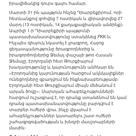
իրավիճակից դուրս գալու համար։
Մարտի 31-ին պայթյուն հնչեց Դիարբեքիրում, որի
հետևանքով զոհվեց 7 ոստիկան և վիրավորվեց 27
մարդ (13 ոստիկան, 14 քաղաքացիական անձինք)։
Ապրիլի 1-ի Դիարբեքիրի պայթյունի
պատասխանատվությունը ստանձնեց
PKK
-ն։
Ինչպես դիպուկ նկատել է լրագրող, Հայոց
ցեղասպանությունը ծրագրողներից և
իրագործողներից Ջեմալ փաշայի թոռ Հասան
Ջեմալը, Էրդողանի հետ Թուրքիայում
խաղաղությունը և կայունությունն անհնար են.
«Էրդողանից կայունության հարցում ակնկալիքներ
ունեցողները զբաղվում են ինքնախաբեությամբ։
Էրդողանի հետ Թուրքիայում միայն մեծանում է
արյան ծովը»։ Մարտյան ահաբեկչությունների
հարցում ուշագրավ է, որ դրանք ստանձնում են կամ
դրանց պատասխանատվությունը բարդվում է
տարբեր ուժերի վրա, ինչը վկայում է
ահաբեկչություններ կատարելու շատ ուժերի
շահագրգռվածության և խնդրի մասշտաբների
մասին։