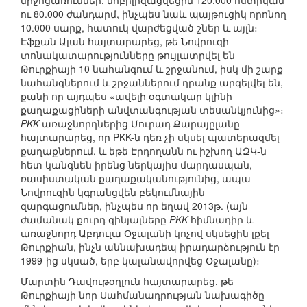
միջոցառումներ, մոբիլիզացվեցին 120.000 ոստիկան
ու 80.000 ժանդարմ, ինչպես նաև պայթուցիկ որոնող
10.000 սարք, հատուկ վարժեցված շներ և այլն։
Էֆքան Ալան հայտարարեց, թե Նովրուզի
տոնակատարությունները թույլատրվել են
Թուրքիայի 10 նահանգում և շրջանում, իսկ մի շարք
նահանգներում և շրջաններում դրանք արգելվել են,
քանի որ այդպես «ավելի օգտակար կլինի
քաղաքացիների անվտանգության տեսանկյունից»։
PKK
առաջնորդներից Մուրադ Քարայըլանը
հայտարարեց, որ PKK-ն դեռ չի սկսել պատերազմել
քաղաքներում, և եթե Էրդողանն ու իշխող ԱԶԿ-ն
հետ կանգնեն իրենց ներկայիս մարդասպան,
ռասիստական քաղաքականությունից, ապա
Նովրուզին կգրանցվեն բեկումնային
զարգացումներ, ինչպես որ եղավ 2013թ. (այն
ժամանակ քուրդ զինյալները
PKK
հիմնադիր և
առաջնորդ Աբդուլա Օջալանի կոչով սկսեցին լքել
Թուրքիան, ինչն աննախադեպ իրադարձություն էր
1999-ից սկսած, երբ կալանավորվեց Օջալանը)։
Մարտին Դավութօղլուն հայտարարեց, թե
Թուրքիայի նոր Սահմանադրության նախագիծը