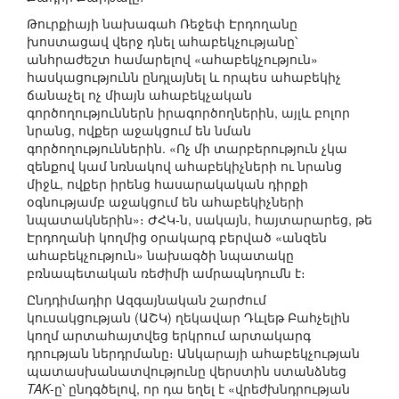
Թուրքիայի նախագահ Ռեջեփ Էրդողանը
խոստացավ վերջ դնել ահաբեկչությանը՝
անհրաժեշտ համարելով «ահաբեկչություն»
հասկացությունն ընդլայնել և որպես ահաբեկիչ
ճանաչել ոչ միայն ահաբեկչական
գործողություններն իրագործողներին, այլև բոլոր
նրանց, ովքեր աջակցում են նման
գործողություններին. «Ոչ մի տարբերություն չկա
զենքով կամ նռնակով ահաբեկիչների ու նրանց
միջև, ովքեր իրենց հասարակական դիրքի
օգնությամբ աջակցում են ահաբեկիչների
նպատակներին»։ ԺՀԿ-ն, սակայն, հայտարարեց, թե
Էրդողանի կողմից օրակարգ բերված «անզեն
ահաբեկչություն» նախագծի նպատակը
բռնապետական ռեժիմի ամրապնդումն է։
Ընդդիմադիր Ազգայնական շարժում
կուսակցության (ԱՇԿ) ղեկավար Դևլեթ Բահչելին
կողմ արտահայտվեց երկրում արտակարգ
դրության ներդրմանը։ Անկարայի ահաբեկչության
պատասխանատվությունը վերստին ստանձնեց
TAK
-ը՝ ընդգծելով, որ դա եղել է «վրեժխնդրության