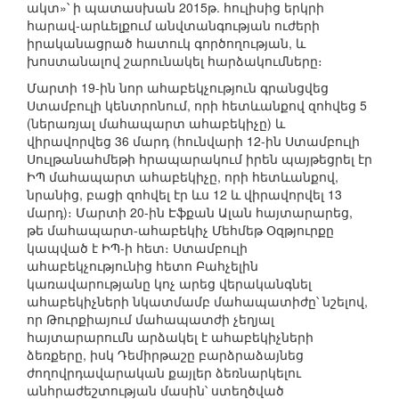
ակտ»՝ ի պատասխան 2015թ. հուլիսից երկրի
հարավ-արևելքում անվտանգության ուժերի
իրականացրած հատուկ գործողության, և
խոստանալով շարունակել հարձակումները։
Մարտի 19-ին նոր ահաբեկչություն գրանցվեց
Ստամբուլի կենտրոնում, որի հետևանքով զոհվեց 5
(ներառյալ մահապարտ ահաբեկիչը) և
վիրավորվեց 36 մարդ (հունվարի 12-ին Ստամբուլի
Սուլթանահմեթի հրապարակում իրեն պայթեցրել էր
ԻՊ մահապարտ ահաբեկիչը, որի հետևանքով,
նրանից, բացի զոհվել էր ևս 12 և վիրավորվել 13
մարդ)։ Մարտի 20-ին Էֆքան Ալան հայտարարեց,
թե մահապարտ-ահաբեկիչ Մեհմեթ Օզթյուրքը
կապված է ԻՊ-ի հետ։ Ստամբուլի
ահաբեկչությունից հետո Բահչելին
կառավարությանը կոչ արեց վերականգնել
ահաբեկիչների նկատմամբ մահապատիժը՝ նշելով,
որ Թուրքիայում մահապատժի չեղյալ
հայտարարումն արձակել է ահաբեկիչների
ձեռքերը, իսկ Դեմիրթաշը բարձրաձայնեց
ժողովրդավարական քայլեր ձեռնարկելու
անհրաժեշտության մասին՝ ստեղծված