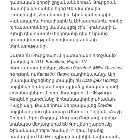
դատական գործի շրջանակներում։ Թուրքիան
մարտին նոտաներ հղեց Գերմանիային,
Իտալիային, Ֆրանսիային, Նիդերլանդներին,
Կանադային, Իտալիային և Լեհաստանին, որոնց
հյուպատոսները մասնակցել էին Դյունդարի և
Գյուլի դեմ դատին (Էրդողանը դեմ է նրանց
դատավարությանը դիվանագետների
ներկայությանը)։
Մարտին Թուրքիայում դատարանի որոշմամբ
փակվեց 5 ԶԼՄ՝
Kanaltürk, Bugün TV
հեռուստաալիքները,
Bugün Gazetesi, Millet Gazetesi
թերթերն ու
Kanaltürk Radyo
ռադիոկայանը։ Այդ
լրատվամիջոցները փակվել են
Koza İpek Holding
հոլդինգի հանդեպ հարուցված քրեական գործի
շրջանակներում, որը մեղադրվում է Ֆեթուլա
Գյուլենի շարժմանը ֆինանսավորելու համար։
Բացի այդ, Քայսերիում ձերբակալվեց
Boydak
հոլդինգի չորս ղեկավար (Մեմդուհ Բոյդակ, Հաջի
Բոյդակ, Էրոլ Բոյդակ, Մուրազ Բոզդաղ), որոնք
նույնպես մեղադրվում են Գյուլենի շարժումը
ֆինանսավորելու համար։ Ի դեպ, նրանք
համարվում են Թուրքիայի նախկին նախագահ,