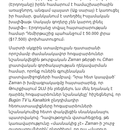
(Էրդողանը) իրեն համարում է համաշխարհային
առաջնորդ, անգամ պալատ (Աք սարայ) է կառուցել
իր համար, ցանկանում է ստեղծել Իսլամական
խալիֆաթ։ Սակայն գողերը չեն կարող լինել
խալիֆ»։ Էրդողանը տվյալ հայտարարության
համար Դեմիրթաշից պահանջում է 50.000 լիրա
($17.500) փոխհատուցում։
Մարտի սկզբին ստամբուլյան դատարանի
որոշմամբ ժամանակավոր հոգաբարձուներ
նշանակվեցին թուրքական
Zaman
թերթի ու
Cihan
լրատվական գործակալության ղեկավարման
համար, որոնք ունեին գյուլենական
լրատվամիջոցների համբավ։ Դրա հետ կապված՝
Zaman-ի խմբագրակազմը հայտարարեց, որ
Թուրքիայում ԶԼՄ-ին լռեցնելու ևս մեկ եղանակ է
դարձել հոգաբարձուներ նշանակելը՝ հիշեցնելով, որ
Bugün TV
և
Kanaltürk
ընդդիմադիր
հեռուստաալիքները հոգաբարձուների
նշանակումից հետո փակվեցին սնանկանալու
պատրվակով։ Դավութօղլուն վստահեցրեց, թե
կառավարությունը «մասնակից չէ»
Zaman
-ի շուրջ
զարգացումներին՝ ընդգծելով, որ դա «մաքուր