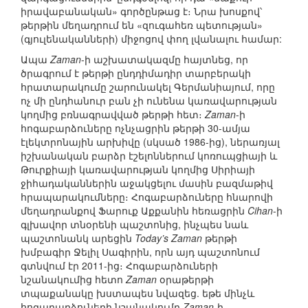
իրավաբանական» գործընթաց է։ Նրա խոսքով՝
թերթին մեղադրում են «զուգահեռ պետության»
(գյուլենականների) միջոցով փող լվանալու համար:
Ապա
Zaman
-ի աշխատակազմը հայտնեց, որ
ծրագրում է թերթի ընդդիմադիր տարբերակի
հրատարակումը շարունակել Գերմանիայում, որը
ոչ մի ընդհանուր բան չի ունենա կառավարության
կողմից բռնագրավված թերթի հետ։
Zaman
-ի
հոգաբարձուները ոչնչացրին թերթի 30-ամյա
էլեկտրոնային արխիվը (սկսած 1986-ից), ներառյալ
իշխանական բարձր էշելոններում կոռուպցիայի և
Թուրքիայի կառավարության կողմից Սիրիայի
ջիհադականներին աջակցելու մասին բազմաթիվ
հրապարակումները։ Հոգաբարձուները հնարովի
մեղադրանքով Ֆարուք Աքքանին հեռացրին
Cihan
-ի
գլխավոր տնօրենի պաշտոնից, ինչպես նաև
պաշտոնանկ արեցին
Today’s Zaman
թերթի
խմբագիր Ջելիլ Սագիրին, որն այդ պաշտոնում
գտնվում էր 2011-ից։ Հոգաբարձուների
նշանակումից հետո
Zaman
օրաթերթի
տպաքանակը խստապես նվազեց. եթե մինչև
հոգաբարձուների նշանակումը
Zaman
-ի