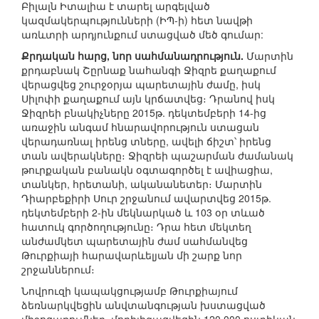
Բիլալն Իտալիա է տարել արգելված
կազմակերպությունների (ԻՊ-ի) հետ նավթի
առևտրի արդյունքում ստացված մեծ գումար:
Քրդական հարց, նոր սահմանադրություն.
Մարտին
քրդաբնակ Շըրնաք նահանգի Ջիզրե քաղաքում
վերացվեց շուրջօրյա պարետային ժամը, իսկ
Սիլոփի քաղաքում այն կրճատվեց։ Դրանով իսկ
Ջիզրեի բնակիչները 2015թ. դեկտեմբերի 14-ից
առաջին անգամ հնարավորություն ստացան
վերադառնալ իրենց տները, ավելի ճիշտ՝ իրենց
տան ավերակները։ Ջիզրեի պաշարման ժամանակ
թուրքական բանակն օգտագործել է ավիացիա,
տանկեր, հրետանի, ականանետեր։ Մարտին
Դիարբեքիրի Սուր շրջանում ավարտվեց 2015թ.
դեկտեմբերի 2-ին մեկնարկած և 103 օր տևած
հատուկ գործողությունը։ Դրա հետ մեկտեղ
անժամկետ պարետային ժամ սահմանվեց
Թուրքիայի հարավարևելյան մի շարք նոր
շրջաններում։
Նովրուզի կապակցությամբ Թուրքիայում
ձեռնարկվեցին անվտանգության խստացված