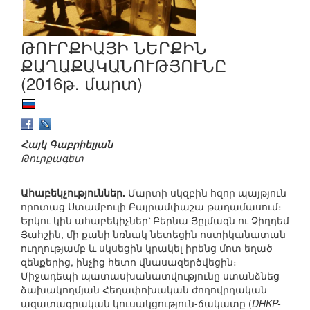
ԹՈՒՐՔԻԱՅԻ ՆԵՐՔԻՆ
ՔԱՂԱՔԱԿԱՆՈՒԹՅՈՒՆԸ
(2016թ. մարտ)
Հայկ Գաբրիելյան
Թուրքագետ
Ահաբեկչություններ.
Մարտի սկզբին հզոր պայթյուն
որոտաց Ստամբուլի Բայրամփաշա թաղամասում։
Երկու կին ահաբեկիչներ՝ Բերնա Յըլմազն ու Չիղդեմ
Յահշին, մի քանի նռնակ նետեցին ոստիկանատան
ուղղությամբ և սկսեցին կրակել իրենց մոտ եղած
զենքերից, ինչից հետո վնասազերծվեցին։
Միջադեպի պատասխանատվությունը ստանձնեց
ձախակողմյան Հեղափոխական ժողովրդական
ազատագրական կուսակցություն-ճակատը (
DHKP-