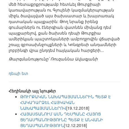
մեծ հետաքրքրությամբ հետևել Թուրքիայի
կառավարության ու Գյուլենի կազմակերպության
միջև ծավալված այս ծախսատար և խայտառակ
դատական պայքարին: Թող նրանք իրենց
գումարներն ու էներգիան վատնեն միմյանց դեմ
պայքարելով, քան ծախսեն դեպի Թուրքիա
ամերիկյան պաշտոնյաների ամբողջովին վճարված
շռայլ զբոսախնջույքների և Կոնգրեսի անդամների
լոբբինգի վրա ընդդեմ հայկական հարցերի...
Թարգմանությունը՝ Ռուզաննա Ավագյանի
դեպի ետ
Հեղինակի այլ նյութեր
ԹՈՒՐՔԱԿԱՆ ՆԱԽԱՊԱՅՄԱՆՆԵՐԻՆ ՊԵՏՔ Է
ՀԱԿԱԴԱՐՁԵԼ ՀԱՅԿԱԿԱՆ
ՆԱԽԱՊԱՅՄԱՆՆԵՐՈՎ
[19.12.2018]
ՀԱՅԱՍՏԱՆՈՒՄ ԱՄՆ ԴԵՍՊԱՆԸ ՀԱՅՈՑ
ՑԵՂԱՍՊԱՆՈՒԹՅՈՒՆԸ ՊԵՏՔ Է ԱՆՎԱՆԻ
ՑԵՂԱՍՊԱՆՈՒԹՅՈՒՆ
[12.12.2018]