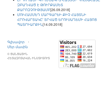
ԶԲԱՂՎԱԾ Է ԹՈՒՐՔԱՄԵՏ
ՔԱՐՈԶՉՈՒԹՅԱՄԲ
[26.09.2018]
ՄՈՒՀԱՄՄԵԴ ՄԱՐԳԱՐԵԻ ՔԻՉ ՀԱՅՏՆԻ
ՀՐՈՎԱՐՏԱԿԸ՝ ՏՐՎԱԾ ԵՐՈՒՍԱՂԵՄԻ ՀԱՅՈՑ
ՊԱՏՐԻԱՐՔԻՆ
[14.09.2018]
Գլխավոր
⋅
Մեր մասին
© ՑԱՆՑԱՅԻՆ
ՀԵՏԱԶՈՏԱԿԱՆ ԻՆՍՏԻՏՈՒՏ