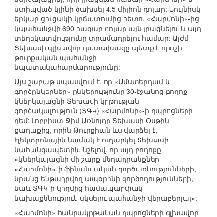
ստիպված կլինի ծախսել 4.5 միլիոն դոլար: Նույնիսկ
երկար ցուցակի կրճատումից հետո, «Հարմոնի»-ից
կպահանջվի 690 հազար դոլար այն լրացնելու և այդ
տեղեկատվությունը տրամադրելու համար: Այժմ
Տեխասի գլխավոր դատախազը պետք է որոշի
թուրքական պահանջի
նպատակահարմարությունը:
Այս շաբաթ սպասվում է, որ «Ամստերդամ և
գործընկերներ» ընկերությունը 30-էջանոց բողոք
կներկայացնի Տեխասի կրթության
գործակալություն (ՏԳԿ) «Հարմոնի»-ի դպրոցների
դեմ: Լոբբիստ Ջիմ Առնոլդը Տեխասի Օսթին
քաղաքից, որին Թուրքիան ևս վարձել է,
էլեկտրոնային նամակ է ուղարկել Տեխասի
նահանգապետին, նշելով, որ այդ բողոքը
«կներկայացնի մի շարք մեղադրանքներ
«Հարմոնի»-ի ֆինանսական գործառնությունների,
նրանց ենթադրվող ապօրինի գործողությունների,
նաև ՏԳԿ-ի կողմից համապարփակ
նախաքննություն սկսելու պահանջի վերաբերյալ»:
«Հարմոնի» հանրակրթական դպրոցների գլխավոր