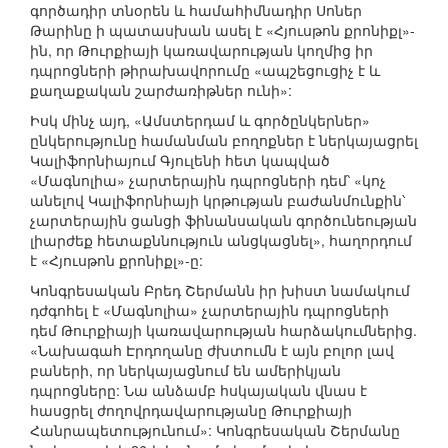
գործադիր տնօրեն և համահիմնադիր Սոներ
Թարինը ի պատասխան ասել է «Հյուսթոն քրոնիքլ»-
ին, որ Թուրքիայի կառավարության կողմից իր
դպրոցների թիրախավորումը «ապշեցուցիչ է և
քաղաքական շարժառիթներ ունի»:
Իսկ մինչ այդ, «Ամստերդամ և գործընկերներ»
ընկերությունը համանման բողոքներ է ներկայացրել
Կալիֆորնիայում Գյուլենի հետ կապված
«Մագնոլիա» չարտերային դպրոցների դեմ՝ «կոչ
անելով Կալիֆորնիայի կրթության բաժանմունքին՝
չարտերային ցանցի ֆինանսական գործունեության
լիարժեք հետաքննություն անցկացնել», հաղորդում
է «Հյուսթոն քրոնիքլ»-ը:
Կոնգրեսական Բրեդ Շերմանն իր խիստ նամակում
դժգոհել է «Մագնոլիա» չարտերային դպրոցների
դեմ Թուրքիայի կառավարության հարձակումներից.
«Նախագահ Էրդողանը ժխտումն է այն բոլոր լավ
բաների, որ ներկայացնում են ամերիկյան
դպրոցները: Նա անձամբ հսկայական վնաս է
հասցրել ժողովրդավարությանը Թուրքիայի
Հանրապետությունում»: Կոնգրեսական Շերմանը