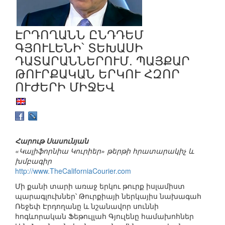
ԷՐԴՈՂԱՆՆ ԸՆԴԴԵՄ
ԳՅՈՒԼԵՆԻ՝ ՏԵԽԱՍԻ
ԴԱՏԱՐԱՆՆԵՐՈՒՄ. ՊԱՅՔԱՐ
ԹՈՒՐՔԱԿԱՆ ԵՐԿՈՒ ՀԶՈՐ
ՈՒԺԵՐԻ ՄԻՋԵՎ
Հարութ Սասունյան
«Կալիֆորնիա Կուրիեր» թերթի հրատարակիչ և
խմբագիր
http://www.TheCaliforniaCourier.com
Մի քանի տարի առաջ երկու թուրք իսլամիստ
պարագլուխներ՝ Թուրքիայի ներկայիս նախագահ
Ռեջեփ Էրդողանը և նշանավոր սուննի
հոգևորական Ֆեթուլլահ Գյուլենը համախոհներ