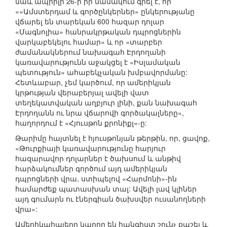
նաև ապրիլի 26-ի իր նամակում գրել է, որ
««Ամստերդամ և գործընկերներ» ընկերությանը
վճարել են տարեկան 600 հազար դոլար
«Մագնոլիա» հանրակրթական դպրոցներին
վարկաբեկելու համար» և որ «տարբեր
ժամանակներում նախագահ Էրդողանի
կառավարությունն աջակցել է «Իսլամական
պետություն» ահաբեկչական խմբավորմանը:
Հետևաբար, չեմ կարծում, որ ամերիկյան
կրթության վերաբերյալ ավելի վատ
տեղեկատվական աղբյուր լինի, քան նախագահ
Էրդողանն ու նրա վճարովի գործակալները»,
հաղորդում է «Հյուսթոն քրոնիքլ»-ը:
Թարիմը հայտնել է հյուսթոնյան թերթին, որ, ցավոք,
«Թուրքիայի կառավարությունը հարյուր
հազարավոր դոլարներ է ծախսում և անթիվ
հարձակումներ գործում այդ ամերիկյան
դպրոցների վրա, ստիպելով «Հարմոնի»-ին
համարժեք պատասխան տալ: Ավելի լավ կլիներ
այդ գումարն ու էներգիան ծախսվեր ուսանողների
վրա»:
Ամերիկահայերը կարող են հանգիստ շունչ քաշել և