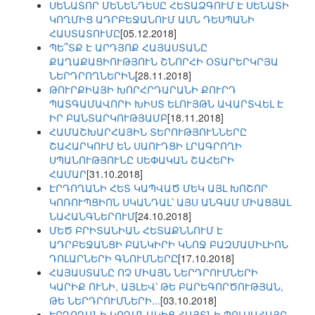
ՍԵՆԱՏՈՐ ՄԵՆԵՆԴԵՍԸ ՀԵՏԱՁԳՈՒՄ Է ՍԵՆԱՏԻ
ԿՈՂՄԻՑ ԱԴՐԲԵՋԱՆՈՒՄ ԱՄՆ ԴԵՍՊԱՆԻ
ՀԱՍՏԱՏՈՒՄԸ
[05.12.2018]
ՊԵ՞ՏՔ Է ԱՐԴՅՈՔ ՀԱՅԱՍՏԱՆԸ
ՔԱՂԱՔԱՑԻՈՒԹՅՈՒՆ ՇՆՈՐՀԻ ՕՏԱՐԵՐԿՐՅԱ
ՆԵՐԴՐՈՂՆԵՐԻՆ
[28.11.2018]
ԹՈՒՐՔԻԱՅԻ ԽՈՐՀՐԴԱՐԱՆԻ ՔՈՒՐԴ
ՊԱՏԳԱՄԱՎՈՐԻ ԽԻՍՏ ԵԼՈՒՅԹՆ ԱՎԱՐՏՎԵԼ Է
ԻՐ ԲԱՆՏԱՐԿՈՒԹՅԱՄԲ
[18.11.2018]
ՀԱՄԱՇԽԱՐՀԱՅԻՆ ՏԵՐՈՒԹՅՈՒՆՆԵՐԸ
ՇԱՀԱՐԿՈՒՄ ԵՆ ՍԱՈՒԴՑԻ ԼՐԱԳՐՈՂԻ
ՍՊԱՆՈՒԹՅՈՒՆԸ ՍԵՓԱԿԱՆ ՇԱՀԵՐԻ
ՀԱՄԱՐ
[31.10.2018]
ԷՐԴՈՂԱՆԻ ՀԵՏ ԿԱՊՎԱԾ ՄԵԿ ԱՅԼ ԽՈՇՈՐ
ԿՈՌՈՒՊՑԻՈՆ ՍԿԱՆԴԱԼ՝ ԱՅՍ ԱՆԳԱՄ ՄԻԱՑՅԱԼ
ՆԱՀԱՆԳՆԵՐՈՒՄ
[24.10.2018]
ՄԵԾ ԲՐԻՏԱՆԻԱՆ ՀԵՏԱՔՆՆՈՒՄ Է
ԱԴՐԲԵՋԱՆՑԻ ԲԱՆԿԻՐԻ ԿՆՈՋ ԲԱԶՄԱՄԻԼԻՈՆ
ԴՈԼԱՐՆԵՐԻ ԳՆՈՒՄՆԵՐԸ
[17.10.2018]
ՀԱՅԱՍՏԱՆԸ ՈՉ ՄԻԱՅՆ ՆԵՐԴՐՈՒՄՆԵՐԻ
ԿԱՐԻՔ ՈՒՆԻ, ԱՅԼԵՎ՝ ԹԵ ԲԱՐԵԳՈՐԾՈՒԹՅԱՆ,
ԹԵ ՆԵՐԴՐՈՒՄՆԵՐԻ...
[03.10.2018]
ԷՐԴՈՂԱՆԻ ԿՈՂՄՆԱԿԻՑ ՀԱՅՏՆԻ ՊՈԼՍԱՀԱՅԸ