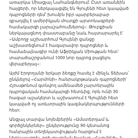
առարկա Միացյալ Նահանգներում: Ըստ առանձին
հայցերի, որ ներկայացվել են Գյուլենի հետ կապված
դպրոցների դեմ՝ խումբն իբր պարբերաբար
զբաղվել է ամերիկյան մուտքի արտոնագրերի
համակարգի չարաշահումներով»: Թուրքիան
ներկայացնող փաստաբանը նաև հայտարարել է՝
«Ամբողջ աշխարհում Գյուլենի ցանցը
աշխատեցնում է հազարավոր դպրոցներ և
համաձայնագիր ունի Աֆրիկյան Միության հետ՝
տարածաշրջանում 1000 նոր դպրոց բացելու
վերաբերյալ»:
Այժմ Էրդողանի երկար ձեռքը հասել է մինչև Տեխաս՝
ընկնելով «Հարմոնի» հանրակրթական դպրոցների՝
Հյուսթոնում գտնվող ամենամեծ չարտերային
դպրոցական համակարգի հետևից, որն ունի 30
հազար աշակերտ և աշխատում է Գյուլենի հետ
կապված ոչ առևտրային կազմակերպությունների
հետ:
Անցյալ տարվա նոյեմբերին «Ամստերդամ և
գործընկերներ» ընկերությունը 90-կետանոց
հանրային տեղեկատվության հարցում է
ներկայացրել, որի լրացման համար «Հարմոնի»-ն