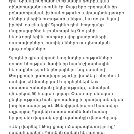
էին: Նրանց ընդհանուր թշնամին թուրքական
զինվորականությունն էր: Բայց երբ Էրդողանն իր
բռնատիրական իշխանությունը ամրապնդեց թուրք
գեներալներին ուժաթափ անելով, նա դուրս եկավ
իր հին դաշնակցի՝ Գյուլենի դեմ: Էրդողանը
մաքրագործեց և բանտարկեց Գյուլենի
հետևորդներին՝ հարյուրավոր լրագրողների,
դատավորների, ոստիկանների ու պետական
պաշտոնյաների:
Գյուլենի գլխավորած կազմակերպությունների
գործունեության մասին իր համաշխարհային
հետաքննությունն ընդլայնելու նպատակով
Թուրքիայի կառավարությունը վարձեց Լոնդոնում
գտնվող «Ամստերդամ և գործընկերներ»
փաստաբանական ընկերությունը, ամսական
վճարելով 50 հազար դոլար: Փաստաբանական
ընկերությունը նաև կտրամադրի իրավաբանական
խորհրդատվություն Փենսիլվանիայում կամավոր
աքսորյալ Գյուլենի արտահանձնման համար
Էրդողանի վարչակարգի պահանջի վերաբերյալ:
«Մեզ վարձել է Թուրքիայի Հանրապետությունը՝
բացահայտելու Գյուլենի ցանցի ենթադրյալ