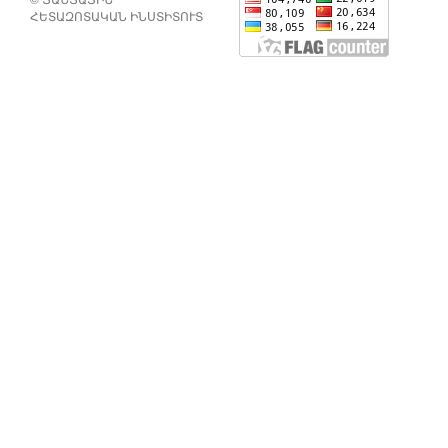
ՀԵՏԱԶՈՏԱԿԱՆ ԻՆՍՏԻՏՈՒՏ