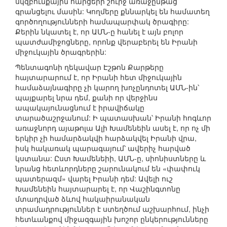
սկզբունքային հարցերի շուրջ առաջընթաց
գրանցելու մասին: Կողմերը քննարկել են համատեղ
գործողությունների համապարփակ ծրագիրը:
Քերին նկատել է, որ ԱՄՆ-ը հանել է այն բոլոր
պատժամիջոցները, որոնք վերաբերել են Իրանի
միջուկային ծրագրերին:
Պենտագոնի ղեկավար Էշթոն Քարթերը
հայտարարում է, որ Իրանի հետ միջուկային
համաձայնագիրը չի կարող խոչընդոտել ԱՄՆ-ին՝
պայքարել նրա դեմ, քանի որ վերջինս
ապակայունացնում է իրավիճակը
տարածաշրջանում: Ի պատասխան՝ Իրանի հոգևոր
առաջնորդ այաթոլա Ալի Խամենեին ասել է, որ ոչ մի
երկիր չի համարձակվի հարձակվել Իրանի վրա,
իսկ հակառակ պարագայում՝ ավերիչ հարված
կստանա: Ըստ Խամենեիի, ԱՄՆ-ը, սիոնիստները և
նրանց հետևորդները շարունակում են «փափուկ
պատերազմ» վարել Իրանի դեմ: Ավելի ուշ
Խամենեին հայտարարել է, որ Վաշինգտոնը
մտադրված ձևով հակաիրանական
տրամադրություններ է ստեղծում աշխարհում, ինչի
հետևանքով միջազգային խոշոր ընկերությունները