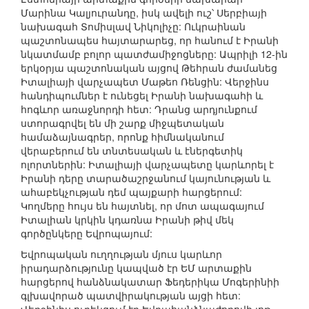
Մարինա Կալյուրանդը, իսկ ավելի ուշ՝ Սերբիայի
նախագահ Տոմիսլավ Նիկոլիչը: Ուկրաինան
պաշտոնապես հայտարարեց, որ հանում է Իրանի
նկատմամբ բոլոր պատժամիջոցները: Ապրիլի 12-ին
երկօրյա պաշտոնական այցով Թեհրան ժամանեց
Իտալիայի վարչապետ Մաթեո Ռենցին: Վերջինս
հանդիպումներ է ունեցել Իրանի նախագահի և
հոգևոր առաջնորդի հետ: Դրանց արդյունքում
ստորագրվել են մի շարք միջպետական
համաձայնագրեր, որոնք հիմնականում
վերաբերում են տնտեսական և էներգետիկ
ոլորտներին: Իտալիայի վարչապետը կարևորել է
Իրանի դերը տարածաշրջանում կայունության և
ահաբեկչության դեմ պայքարի հարցերում:
Կողմերը հույս են հայտնել, որ մոտ ապագայում
Իտալիան կրկին կդառնա Իրանի թիվ մեկ
գործընկերը Եվրոպայում:
Եվրոպական ուղղության մյուս կարևոր
իրադարձությունը կապված էր ԵՄ արտաքին
հարցերով հանձնակատար Ֆեդերիկա Մոգերինիի
գլխավորած պատվիրակության այցի հետ: