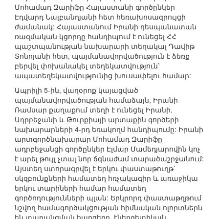
Մոհամադ Զարիֆը Հայաստանի գործընկեր
Էդվարդ Նալբանդյանի հետ հեռախոսազրույցի
ժամանակ: Հայաստանում Իրանի դեսպանատան
ռազմական կցորդը հանդիպում է ունեցել ՀՀ
պաշտպանության նախարարի տեղակալ Դավիթ
Տոնոյանի հետ, պայմանավորվածություն է ձեռք
բերվել փոխանակել տեղեկատվություն՝
ապատեղեկատվությունից խուսափելու համար:
Ապրիլի 5-ին, վաղօրոք կայացված
պայմանավորվածության համաձայն, Իրանի
Ռամսար քաղաքում տեղի է ունեցել Իրանի,
Ադրբեջանի և Թուրքիայի արտաքին գործերի
նախարարների 4-րդ եռակողմ հանդիպումը: Իրանի
արտգործնախարար Մոհամադ Զարիֆը
ադրբեջանցի գործընկեր Էլմար Մամեդյարովին կոչ
է արել թույլ չտալ նոր ճգնաժամ տարածաշրջանում:
Այստեղ ստորագրվել է երկու փաստաթուղթ՝
սկզբունքների համատեղ հռչակագիր և առաջիկա
երկու տարիների համար համատեղ
գործողությունների պլան: Երկրորդ փաստաթղթում
նշվող համագործակցության հիմնական ոլորտներն
են տարանցման հարցերը, էներգետիկան,