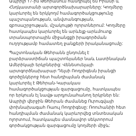
Ապրիլի 17-ին Թեհրանում հանդիպել են Իրանի և
Հնդկաստանի արտգործնախարարները: Կողմերը
կարևորել են երկկողմ համագործակցությունը
պաշտպանության, անվտանգության,
զբոսաշրջության, մշակույթի ոլորտներում: Կողմերը
հատկապես կարևորել են արևելք-արևմուտք
տրանսպորտային միջանցքի իրագործման
ուղղությամբ համատեղ ջանքերի իրականացումը:
Պաշտոնական Թեհրանն ընդունել է
բարձրաստիճան պաշտոնյաներ նաև Լատինական
Ամերիկայի երկրներից: Վենեսուելայի
արտգործնախարար Դելսի Ռոդրիգեսն իրանցի
գործընկերոջ հետ հանդիպման ժամանակ
կարևորել է Թեհրան-Կարակաս
համագործակցության զարգացումը, հատկապես
որ երկուսն էլ նավթ արդյունահանող երկրներ են:
Ապրիլի վերջին Թեհրան ժամանեց Ուրուգվայի
փոխնախագահ Ռաուլ Ռոդրիգեսը: Ռոուհանիի հետ
հանդիպման ժամանակ կարևորվեց տնտեսական
ոլորտում, հատկապես մասնավոր սեկտորում
գործակցության զարգացումը կողմերի միջև: