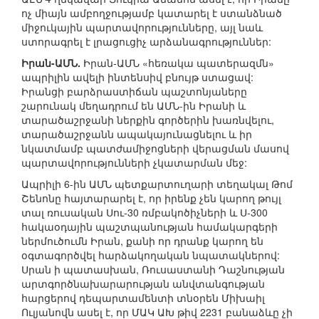
ոչ միայն ամբողջությամբ կատարել է ստանձնած
միջուկային պարտավորությունները, այլ նաև
ստորագրել է լրացուցիչ արձանագրություններ:
Իրան-ԱՄՆ.
Իրան-ԱՄՆ «հեռակա պատերազմն»
ապրիլին ավելի ինտենսիվ բնույթ ստացավ:
Իրանցի բարձրաստիճան պաշտոնյաները
շարունակ մեղադրում են ԱՄՆ-ին Իրանի և
տարածաշրջանի ներքին գործերին խառնվելու,
տարածաշրջանն ապակայունացնելու և իր
նկատմամբ պատժամիջոցների վերացման մասով
պարտավորությունների չկատարման մեջ:
Ապրիլի 6-ին ԱՄՆ պետքարտուղարի տեղակալ Թոմ
Շենոնը հայտարարել է, որ իրենք չեն կարող թույլ
տալ ռուսական Սու-30 ռմբակոծիչների և Ս-300
հակաօդային պաշտպանության համակարգերի
ներմուծումն Իրան, քանի որ դրանք կարող են
օգտագործվել հարձակողական նպատակներով:
Սրան ի պատասխան, Ռուսաստանի Դաշնության
արտգործնախարարության անվտանգության
հարցերով դեպարտամենտի տնօրեն Միխաիլ
Ուլյանովն ասել է, որ ՄԱԿ ԱԽ թիվ 2231 բանաձևը չի