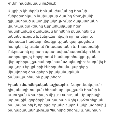
չունի ռազմական լուծում:
Ապրիլի կեսերին Երևան ժամանեց Իրանի
էներգետիկայի նախարար Համիդ Չիտչիանի
գլխավորած պատվիրակությունը: Հայաստանի
վարչապետ Հովիկ Աբրահամյանի հետ
հանդիպման ժամանակ կողմերը քննարկել են
տնտեսության և էներգետիկայի ոլորտներում
հետագա համագործակցության զարգացման
հարցեր: Երևանում Ռուսաստանի և Վրաստանի
էներգետիկ ոլորտի պատասխանատուների հետ
ստորագրվել է ոլորտում համագործակցության
վերաբերյալ քառակողմ համաձայնագիր: Կազմվել է
այս չորս երկրների էներգահամակարգերը
միավորող ծրագրերի իրականացման
ճանապարհային քարտեզը:
Իրան-«մահմեդական աշխարհ».
Շարունակվում է
դիվանագիտական հեռահար պայքարն Իրանի և
Սաուդյան Արաբիայի միջև: Սաուդյան Արաբիայի
արտաքին գործերի նախարար Ադել ալ-Ջուբեյրան
հայտարարել է, որ եթե Իրանը շարունակի ագրեսիվ
քաղաքականությունը Պարսից ծոցում և խառնվի