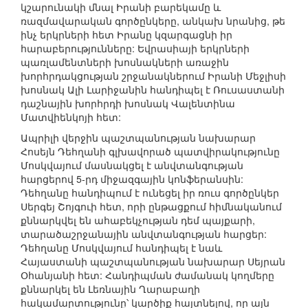
կշարունակի մնալ Իրանի բարեկամը և
ռազմավարական գործընկերը, անկախ նրանից, թե
ինչ երկրների հետ Իրանը կզարգացնի իր
հարաբերությունները: Եվրասիայի երկրների
պառլամենտների խոսնակների առաջին
խորհրդակցության շրջանակներում Իրանի Մեջլիսի
խոսնակ Ալի Լարիջանին հանդիպել է Ռուսաստանի
դաշնային խորհրդի խոսնակ Վալենտինա
Մատվիենկոյի հետ:
Ապրիլի վերջին պաշտպանության նախարար
Հոսեյն Դեհղանի գլխավորած պատվիրակությունը
Մոսկվայում մասնակցել է անվտանգության
հարցերով 5-րդ միջազգային կոնֆերանսին:
Դեհղանը հանդիպում է ունեցել իր ռուս գործընկեր
Սերգեյ Շոյգուի հետ, որի ընթացքում հիմնականում
քննարկվել են ահաբեկչության դեմ պայքարի,
տարածաշրջանային անվտանգության հարցեր:
Դեհղանը Մոսկվայում հանդիպել է նաև
Հայաստանի պաշտպանության նախարար Սեյրան
Օհանյանի հետ: Հանդիպման ժամանակ կողմերը
քննարկել են Լեռնային Ղարաբաղի
հակամարտությունը՝ կարծիք հայտնելով, որ այն