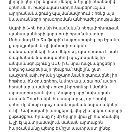
լիդերի դերի իր նկրտումները և երկրի ինտենսիվ
զինումն ու ռազմական արդյունաբերության
արդիականացումը պայմանավորում է հենց այս
նպատակների իրագործման անհրաժեշտությամբ:
Ապրիլի 6-ին Իրանի Իսլամական հեղափոխության
պահապանների կորպուսի հրամանատար
Մոհամադ Ալի Ջաֆարին հայտարարեց, որ Իրանը,
քաղաքական և դիվանագիտական
ճանապարհների հետ մեկտեղ, պատրաստ է նաև
ռազմական ճանապարհով պաշտպանել իր
անվտանգությունը ԱՄՆ-ի և նրա դաշնակիցների
կողմից ագրեսիայի դեպքում: Ավելին, ըստ
պաշտոնյայի, Իրանը կշարունակի զարգացնել իր
հրթիռային ծրագրերը, և մոտ ապագայում ավելի
հեռահար և ավերիչ ուժով հրթիռներ կմտնեն
արտադրության փուլ: Հաջորդ օրը նախագահ
Հասան Ռոուհանին հայտարարեց, որ Իրանի
զինումը միայն պաշտպանողական նպատակներ
ունի: Նախագահի խոսքերով, վերջին երկու դարերի
ընթացքում Իրանը ոչ մի երկրի վրա չի հարձակվել
և չի էլ պատրաստվում, սակայն արտաքին
հարձակմանը պետք է միշտ պատրաստ լինել: