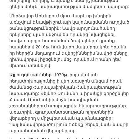
ժողովրդի կողմից և պետք է մնա իշխանության
ղեկին մինչև նախագահության ժամկետի ավարտը:
Մերձավոր Արևելքում մյուս կարևոր խնդիրն
առնչվում է նավթի շուկայի կայունացմանն ուղղված
բանակցություններին: Նավթ արդյունահանող
երկրները պահանջում են Իրանից նվազեցնել
նավթի արդյունահանման ծավալները՝ դրանք
հասցնելով 2016թ. հունվարի մակարդակին: Իրանն
իր հերթին մեղադրում է վերջիններիս նավթի գները
դիտավորյալ իջեցնելու մեջ՝ դրանում Իրանի դեմ
միտում տեսնելով:
Այլ ուղղություններ.
1979թ. իսլամական
հեղափոխությունից ի վեր առաջին անգամ Իրան
ժամանեց Հարավաֆրիկյան Հանրապետության
նախագահը: Ջեյկոբ Զումանի և իրանցի գործընկեր
Հասան Ռոուհանիի միջև հանդիպման
շրջանակներում ստորագրվել են արտադրությանը,
առևտրին, գյուղատնտեսության ոլորտներին
վերաբերող 8 միջպետական պայմանագրեր:
Պայմանավորվածություն է ձեռք բերվել նաև նավթի
արտահանման վերաբերյալ: