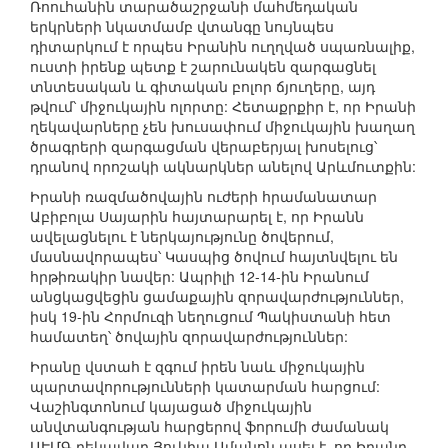
Ռոուհանին տարածաշրջանի մահմեդական
երկրների նկատմամբ վտանգը նույնպես
դիտարկում է որպես Իրանին ուղղված սպառնալիք,
ուստի իրենք պետք է շարունակեն զարգացնել
տնտեսական և գիտական բոլոր ճյուղերը, այդ
թվում՝ միջուկային ոլորտը: Հետաքրքիր է, որ Իրանի
ղեկավարները չեն խուսափում միջուկային խաղաղ
ծրագրերի զարգացման վերաբերյալ խոսելուց՝
դրանով որոշակի ակնարկներ անելով Արևմուտքին:
Իրանի ռազմածովային ուժերի հրամանատար
Աբիբոլա Սայարին հայտարարել է, որ Իրանն
ավելացնելու է ներկայությունը ծովերում,
մասնավորապես՝ Կասպից ծովում հայտնվելու են
հրթիռակիր նավեր: Ապրիլի 12-14-ին Իրանում
անցկացվեցին ցամաքային զորավարժություններ,
իսկ 19-ին Հորմուզի նեղուցում Պակիստանի հետ
համատեղ՝ ծովային զորավարժություններ:
Իրանը վստահ է զգում իրեն նաև միջուկային
պարտավորությունների կատարման հարցում:
Վաշինգտոնում կայացած միջուկային
անվտանգության հարցերով ֆորումի ժամանակ
ԱԷՄԳ ղեկավար Յուկիա Ամանոն ասել է, որ Իրանը