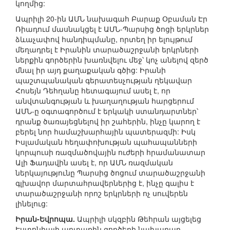
կողմից:
Ապրիլի 20-ին ԱՄՆ նախագահ Բարաք Օբաման Էր
Ռիադում մասնակցել է ԱՄՆ-Պարսից ծոցի երկրներ
ձևաչափով հանդիպմանը, որտեղ իր ելույթում
մեղադրել է Իրանին տարածաշրջանի երկրների
ներքին գործերին խառնվելու մեջ՝ կոչ անելով զերծ
մնալ իր այդ քաղաքական գծից: Իրանի
պաշտպանական գերատեսչության ղեկավար
Հոսեյն Դեհղանը հետագայում ասել է, որ
անվտանգության և խաղաղության հարցերում
ԱՄՆ-ը օգտագործում է երկակի ստանդարտներ՝
դրանք ծառայեցնելով իր շահերին, ինչը կարող է
բերել նոր համաշխարհային պատերազմի: Իսկ
Իսլամական հեղափոխության պահապանների
կորպուսի ռազմածովային ուժերի հրամանատար
Ալի Ֆադավին ասել է, որ ԱՄՆ ռազմական
ներկայությունը Պարսից ծոցում տարածաշրջանի
գլխավոր մարտահրավերներից է, ինչը գալիս է
տարածաշրջանի որոշ երկրների ոչ սուվերեն
լինելուց:
Իրան-Եվրոպա.
Ապրիլի սկզբին Թեհրան այցելեց
Էստոնիայի արտաքին գործերի նախարար