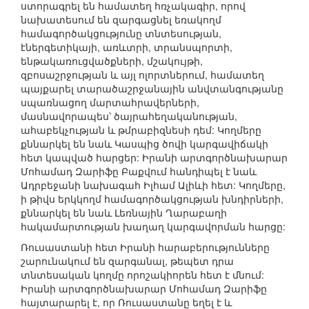
ստորագրել են համատեղ հռչակագիր, որով
նախատեսում են զարգացնել եռակողմ
համագործակցությունը տնտեսության,
էներգետիկայի, առևտրի, տրանսպորտի,
ենթակառուցվածքների, մշակույթի,
զբոսաշրջության և այլ ոլորտներում, համատեղ
պայքարել տարածաշրջանային անվտանգությանը
սպառնացող մարտահրավերների,
մասնավորապես՝ ծայրահեղականության,
ահաբեկչության և թմրաբիզնեսի դեմ: Կողմերը
քննարկել են նաև Կասպից ծովի կարգավիճակի
հետ կապված հարցեր: Իրանի արտգործնախարար
Մոհամադ Զարիֆը Բաքվում հանդիպել է նաև
Ադրբեջանի նախագահ Իլհամ Ալիևի հետ: Կողմերը,
ի թիվս երկկողմ համագործակցության խնդիրների,
քննարկել են նաև Լեռնային Ղարաբաղի
հակամարտության խաղաղ կարգավորման հարցը:
Ռուսաստանի հետ Իրանի հարաբերությունները
շարունակում են զարգանալ, թեպետ դրա
տնտեսական կողմը որոշակիորեն հետ է մնում:
Իրանի արտգործնախարար Մոհամադ Զարիֆը
հայտարարել է, որ Ռուսաստանը եղել է և