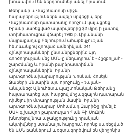
խուսափում են ներդրումներ անել Իրանում:
Թեհրանի և Վաշինգտոնի միջև
հարաբերություններն ավելի սրվեցին, երբ
Վաշինգտոնի դատարանը որոշում կայացրեց
Իրանի սառեցված ակտիվներից $2 մլրդ-ի չափով
փոխհատուցում վճարել 1983թ. Լիբանանի
մայրաքաղաք Բեյրութում ահաբեկչության
հետևանքով զոհված ամերիկյան 241
զինվորականների ընտանիքներին: Այդ
գործողության մեջ ԱՄՆ-ը մեղադրում է «Հըզբոլլահ»
շարժմանը և Իրանի բարձրաստիճան
զինվորականներին: Իրանի
արտգործնախարարության խոսնակ Հոսեյն
Ջաբերի Անսարին այս որոշումը «թալան»
անվանեց: Այնուհետև պաշտոնական Թեհրանը
հայտարարեց այս հարցով միջազգային դատարան
դիմելու իր մտադրության մասին: Իրանի
արտգործնախարար Մոհամադ Զարիֆը դիմել է
ՄԱԿ գլխավոր քարտուղար Պան Գի Մունին՝
խնդրելով նրա աջակցությունը իրանյան
ակտիվները ստանալու հարցում, որոնք սառեցված
են ԱՄՆ բանկերում և օգտագործվում են վերջինիս