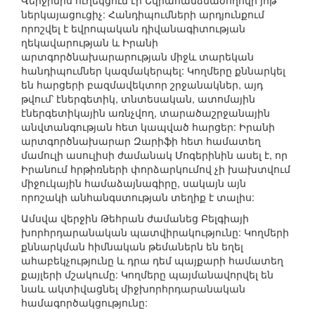
Վերջինիս ուղեկցում էր Եվրահանձնաժողովի յոթ
ներկայացուցիչ: Հանդիպումների արդյունքում
որոշվել է եվրոպական դիվանագիտության
ղեկավարության և Իրանի
արտգործնախարարության միջև տարեկան
հանդիպումներ կազմակերպել: Կողմերը քննարկել
են հարցերի բազմավեկտոր շրջանակներ, այդ
թվում՝ էներգետիկ, տնտեսական, ատոմային
էներգետիկային առնչվող, տարածաշրջանային
անվտանգության հետ կապված հարցեր: Իրանի
արտգործնախարար Զարիֆի հետ համատեղ
մամուլի ասուլիսի ժամանակ Մոգերինին ասել է, որ
Իրանում հրթիռների փորձարկումով չի խախտվում
միջուկային համաձայնագիրը, սակայն այն
որոշակի անհանգստության տեղիք է տալիս:
Ամսվա վերջին Թեհրան ժամանեց Բելգիայի
խորհրդարանական պատվիրակությունը: Կողմերի
քննարկման հիմնական թեմաներն են եղել
ահաբեկչությունը և դրա դեմ պայքարի համատեղ
քայլերի մշակումը: Կողմերը պայմանավորվել են
նաև ակտիվացնել միջխորհրդարանական
համագործակցությունը: