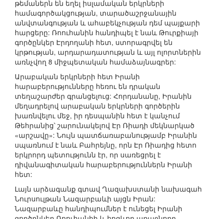
թեմաներն են եղել իսլամական երկրների
համագործակցության, տարածաշրջանային
անվտանգության և ահաբեկչության դեմ պայքարի
հարցերը: Ռոուհանին հանդիպել է նաև Թուրքիայի
գործընկեր Էրդողանի հետ, ստորագրվել են
կրթության, արդարադատության և այլ ոլորտներին
առնչվող 8 միջպետական համաձայնագրեր:
Արաբական երկրների հետ Իրանի
հարաբերությունները հեռու են դրական
տեղաշարժեր գրանցելուց: Հորդանանը, Իրանին
մեղադրելով արաբական երկրների գործերին
խառնվելու մեջ, իր դեսպանին հետ է կանչում
Թեհրանից՝ շարունակելով Էր Ռիադի մեկնարկած
«արշավը»: Նույն պատճառաբանությամբ Իրանին
սպառնում է նաև Բահրեյնը, որն Էր Ռիադից հետո
երկրորդ պետությունն էր, որ սառեցրել է
դիվանագիտական հարաբերություններն Իրանի
հետ:
Լայն արձագանք գտավ Ղազախստանի նախագահ
Նուրսուլթան Նազարբաևի այցն Իրան:
Նազարբաևը հանդիպումներ է ունեցել Իրանի
գործընկեր Ռոուհանիի և հոգևոր առաջնորդ