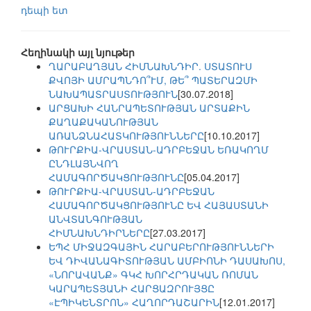
դեպի ետ
Հեղինակի այլ նյութեր
ՂԱՐԱԲԱՂՅԱՆ ՀԻՄՆԱԽՆԴԻՐ. ՍՏԱՏՈՒՍ
ՔՎՈՅԻ ԱՄՐԱՊՆԴՈ՞ՒՄ, ԹԵ՞ ՊԱՏԵՐԱԶՄԻ
ՆԱԽԱՊԱՏՐԱՍՏՈՒԹՅՈՒՆ
[30.07.2018]
ԱՐՑԱԽԻ ՀԱՆՐԱՊԵՏՈՒԹՅԱՆ ԱՐՏԱՔԻՆ
ՔԱՂԱՔԱԿԱՆՈՒԹՅԱՆ
ԱՌԱՆՁՆԱՀԱՏԿՈՒԹՅՈՒՆՆԵՐԸ
[10.10.2017]
ԹՈՒՐՔԻԱ-ՎՐԱՍՏԱՆ-ԱԴՐԲԵՋԱՆ ԵՌԱԿՈՂՄ
ԸՆԴԼԱՅՆՎՈՂ
ՀԱՄԱԳՈՐԾԱԿՑՈՒԹՅՈՒՆԸ
[05.04.2017]
ԹՈՒՐՔԻԱ-ՎՐԱՍՏԱՆ-ԱԴՐԲԵՋԱՆ
ՀԱՄԱԳՈՐԾԱԿՑՈՒԹՅՈՒՆԸ ԵՎ ՀԱՅԱՍՏԱՆԻ
ԱՆՎՏԱՆԳՈՒԹՅԱՆ
ՀԻՄՆԱԽՆԴԻՐՆԵՐԸ
[27.03.2017]
ԵՊՀ ՄԻՋԱԶԳԱՅԻՆ ՀԱՐԱԲԵՐՈՒԹՅՈՒՆՆԵՐԻ
ԵՎ ԴԻՎԱՆԱԳԻՏՈՒԹՅԱՆ ԱՄԲԻՈՆԻ ԴԱՍԱԽՈՍ,
«ՆՈՐԱՎԱՆՔ» ԳԿՀ ԽՈՐՀՐԴԱԿԱՆ ՌՈՄԱՆ
ԿԱՐԱՊԵՏՅԱՆԻ ՀԱՐՑԱԶՐՈՒՅՑԸ
«ԷՊԻԿԵՆՏՐՈՆ» ՀԱՂՈՐԴԱՇԱՐԻՆ
[12.01.2017]