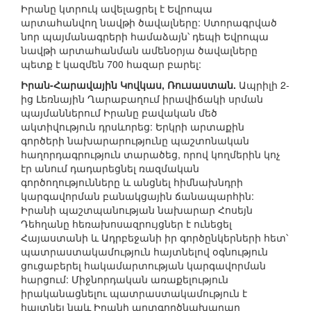
Իրանը կտրուկ ավելացրել է Եվրոպա
արտահանվող նավթի ծավալները: Ստորագրված
նոր պայմանագրերի համաձայն՝ դեպի Եվրոպա
նավթի արտահանման ամենօրյա ծավալները
պետք է կազմեն 700 հազար բարել:
Իրան-Հարավային Կովկաս, Ռուսաստան.
Ապրիլի 2-
ից Լեռնային Ղարաբաղում իրավիճակի սրման
պայմաններում Իրանը բավական մեծ
ակտիվություն դրսևորեց: Երկրի արտաքին
գործերի նախարարությունը պաշտոնական
հաղորդագրություն տարածեց, որով կողմերին կոչ
էր անում դադարեցնել ռազմական
գործողությունները և անցնել հիմնախնդրի
կարգավորման բանակցային ճանապարհին:
Իրանի պաշտպանության նախարար Հոսեյն
Դեհղանը հեռախոսազրույցներ է ունեցել
Հայաստանի և Ադրբեջանի իր գործընկերների հետ՝
պատրաստակամություն հայտնելով օգնություն
ցուցաբերել հակամարտության կարգավորման
հարցում: Միջնորդական առաքելություն
իրականացնելու պատրաստակամություն է
հայտնել նաև Իրանի արտգործնախարար