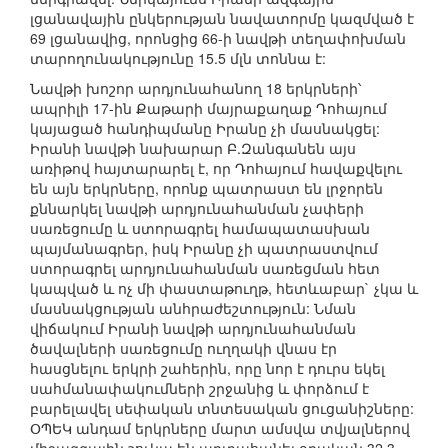
լցանավային ընկերության նավատորմը կազմված է
69 լցանավից, որոնցից 66-ի նավթի տեղափոխման
տարողունակությունը 15.5 մլն տոննա է:
Նավթի խոշոր արդյունահանող 18 երկրների՝
ապրիլի 17-ին Քաթարի մայրաքաղաք Դոհայում
կայացած հանդիպմանը Իրանը չի մասնակցել:
Իրանի նավթի նախարար Բ.Զանգանեն այս
առիթով հայտարարել է, որ Դոհայում հավաքվելու
են այն երկրները, որոնք պատրաստ են լրջորեն
քննարկել նավթի արդյունահանման չափերի
սառեցումը և ստորագրել համապատասխան
պայմանագրեր, իսկ Իրանը չի պատրաստվում
ստորագրել արդյունահանման սառեցման հետ
կապված և ոչ մի փաստաթուղթ, հետևաբար` չկա և
մասնակցության անհրաժեշտություն: Նման
վիճակում Իրանի նավթի արդյունահանման
ծավալների սառեցումը ուղղակի վնաս էր
հասցնելու երկրի շահերին, որը նոր է դուրս եկել
սահմանափակումների շրջանից և փորձում է
բարելավել սեփական տնտեսական ցուցանիշները:
ՕՊԵԿ անդամ երկրները մարտ ամսվա տվյալներով