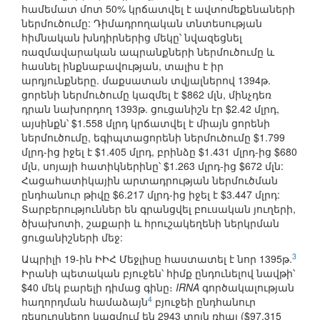
համեմատ մոտ 50% կրճատվել է ավտոմեքենաների
ներմուծումը: Դիմադրողական տնտեսության
հիմնական խնդիրներից մեկը՝ նվազեցնել
ռազմավարական ապրանքների ներմուծումը և
հասնել ինքնաբավության, տալիս է իր
արդյունքները. մաքսատան տվյալներով 1394թ.
ցորենի ներմուծումը կազմել է $862 մլն, մինչդեռ
դրան նախորդող 1393թ. ցուցանիշն էր $2.42 մլրդ,
այսինքն՝ $1.558 մլրդ կրճատվել է միայն ցորենի
ներմուծումը, եգիպտացորենի ներմուծումը $1.799
մլրդ-ից իջել է $1.405 մլրդ, բրինձը $1.431 մլրդ-ից $680
մլն, սոյայի հատիկներինը՝ $1.263 մլրդ-ից $672 մլն:
Հացահատիկային արտադրության ներմուծման
ընդհանուր թիվը $6.217 մլրդ-ից իջել է $3.447 մլրդ:
Տարբերություններ են գրանցվել բուսական յուղերի,
ծխախոտի, շաքարի և հրուշակեղենի ներկրման
ցուցանիշների մեջ:
3
Ապրիլի 19-ին ԻԻՀ Մեջլիսը հաստատել է նոր 1395թ.
Իրանի պետական բյուջեն՝ հիմք ընդունելով նավթի՝
$40 մեկ բարելի դիմաց գինը։
IRNA
գործակալության
4
հաղորդման համաձայն
բյուջեի ընդհանուր
ռեսուրսները կազմում են 2943 տրլն ռիալ ($97.315