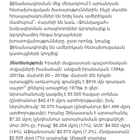
ֆինանսավորման մեջ մեղադրում է արևմտյան
հետախուզական ծառայություններին, ինչի մասին
հրապարակումներ են եղել նաև ամերիկյան
1
մամուլում
։ Հայտնի են նաև «Ջունդալլահ»
խմբավորման առաջնորդներ Աբդոլմալեք և
Աբդոլհամիդ Ռիգա եղբայրների
խոստովանությունները, ըստ որոնց, նրանք
ֆինանսավորվել են ամերիկյան հետախուզական
կառույցների կողմից:
Տնտեսություն:
Իրանի մաքսատան պաշտոնական
տվյալների համաձայն՝ անցած իրանական 1394թ.
(2015թ. մարտի 20 – 2016թ. մարտի 20) երկրի
արտաքին առևտուրը գրանցել է $916 մլն դրական
2
սալդո
՝ լինելով առաջինը 1979թ. ի վեր։
Արտահանումը կազմել է 93.520 հազար տոննա
(ընդհանուր $42.415 մլրդ արժողությամբ), իսկ
ներմուծումը՝ 35.070 հազար (ընդհանուր $41.499 մլրդ
արժողությամբ): Իրանը Չինաստան է արտահանել
$7.22 մլրդ (ընդհանուր արտահանման ցուցանիշի
մոտ 20%-ը), Իրաք՝ $6.204 մլրդ (17%), ԱՄԷ՝ $4.922 մլրդ
(14%), Աֆղանստան՝ $2.573 մլրդ (7.2%), Հնդկաստան՝
$2.529 մլրդ (7%) ապրանք: Անցած տարվա