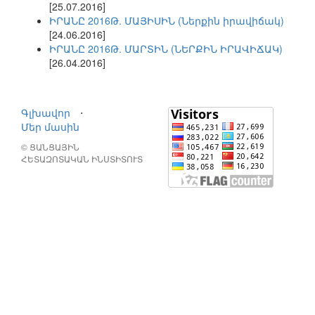
[25.07.2016]
ԻՐԱՆԸ 2016Թ. ՄԱՅԻՍԻՆ (Ներքին իրավիճակ)
[24.06.2016]
ԻՐԱՆԸ 2016Թ. ՄԱՐՏԻՆ (ՆԵՐՔԻՆ ԻՐԱՎԻՃԱԿ)
[26.04.2016]
Գլխավոր
⋅
Մեր մասին
© ՑԱՆՑԱՅԻՆ
ՀԵՏԱԶՈՏԱԿԱՆ ԻՆՍՏԻՏՈՒՏ