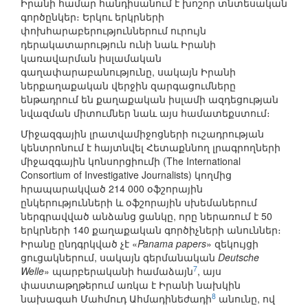
Իրանի համար հանդիսանում է խոշոր տնտեսական
գործընկեր։ Երկու երկրների
փոխհարաբերություններում ուրույն
դերակատարություն ունի նաև Իրանի
կառավարման իսլամական
գաղափարաբանությունը, սակայն Իրանի
ներքաղաքական վերջին զարգացումները
ենթադրում են քաղաքական իսլամի ազդեցության
նվազման միտումներ նաև այս համատեքստում։
Միջազգային լրատվամիջոցների ուշադրության
կենտրոնում է հայտնվել Հետաքննող լրագրողների
միջազգային կոնսորցիումի (The International
Consortium of Investigative Journalists) կողմից
հրապարակված 214 000 օֆշորային
ընկերությունների և օֆշորային սխեմաներում
ներգրավված անձանց ցանկը, որը ներառում է 50
երկրների 140 քաղաքական գործիչների անուններ։
Իրանը ընդգրկված չէ «
Panama papers
» զեկույցի
ցուցակներում, սակայն գերմանական
Deutsche
7
Welle
» պարբերականի համաձայն
, այս
փաստաթղթերում առկա է Իրանի նախկին
8
նախագահ Մահմուդ Ահմադինեժադի
անունը, ով