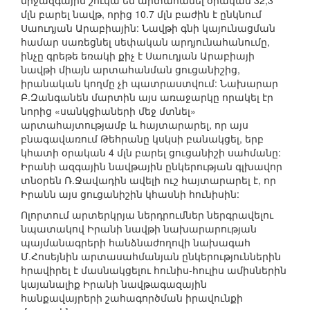
միջազգային շուկա են արտահանել օրական 32,3
մլն բարել նավթ, որից 10.7 մլն բաժին է ընկնում
Սաուդյան Արաբիային: Նավթի գնի կայունացման
համար սառեցնել սեփական արդյունահանումը,
ինչը գրեթե եռակի քիչ է Սաուդյան Արաբիայի
նավթի միայն արտահանման ցուցանիշից,
իրանական կողմը չի պատրաստվում: Նախարար
Բ.Զանգանեն մարտին այս առաջարկը որակել էր
նորից «սանկցիաների մեջ մտնել»
արտահայտությամբ և հայտարարել, որ այս
բնագավառում Թեհրանը կսկսի բանակցել, երբ
կհատի օրական 4 մլն բարել ցուցանիշի սահմանը:
Իրանի ազգային նավթային ընկերության գլխավոր
տնօրեն Ռ.Ջավադին ավելի ուշ հայտարարել է, որ
Իրանն այս ցուցանիշին կհասնի հունիսին:
Ոլորտում արտերկրյա ներդրումներ ներգրավելու
նպատակով Իրանի նավթի նախարարության
պայմանագրերի հանձնաժողովի նախագահ
Մ.Հոսեյնին արտասահմանյան ընկերություններին
հրավիրել է մասնակցելու հունիս-հուլիս ամիսներին
կայանալիք Իրանի նավթագազային
հանքավայրերի շահագործման իրավունքի