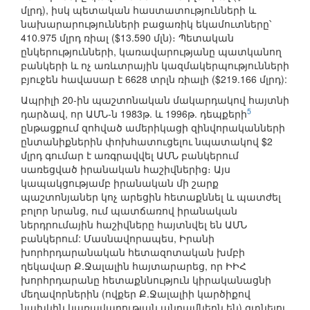
մլրդ), իսկ պետական հաստատությունների և
նախարարությունների բացառիկ եկամուտները՝
410.975 մլրդ ռիալ ($13.590 մլն)։ Պետական
ընկերությունների, կառավարությանը պատկանող
բանկերի և ոչ առևտրային կազմակերպությունների
բյուջեն հավասար է 6628 տրլն ռիալի ($219.166 մլրդ):
Ապրիլի 20-ին պաշտոնական մակարդակով հայտնի
5
դարձավ, որ ԱՄՆ-ն 1983թ. և 1996թ. դեպքերի
ընթացքում զոհված ամերիկացի զինվորականների
ընտանիքներին փոխհատուցելու նպատակով $2
մլրդ գումար է առգրավվել ԱՄՆ բանկերում
սառեցված իրանական հաշիվներից։ Այս
կապակցությամբ իրանական մի շարք
պաշտոնյաներ կոչ արեցին հետաքննել և պատժել
բոլոր նրանց, ում պատճառով իրանական
ներդրումային հաշիվները հայտնվել են ԱՄՆ
բանկերում: Մասնավորապես, Իրանի
խորհրդարանական հետազոտական խմբի
ղեկավար Ք.Ջալալին հայտարարեց, որ ԻԻՀ
խորհրդարանը հետաքննություն կիրականացնի
մեղավորներին (ովքեր Ք.Ջալալիի կարծիքով
նախկին կառավարության անդամներն են) գտնելու