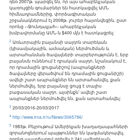
դեռ 2007թ. պարզել են, որ այս ահաբեկչական
կառույցին գումարներ են հատկացվել ԱՄՆ
հիմնադրամներից, փորձագիտական
շրջանակներում էլ 2008թ. լուրեր հայտնվեցին, ըստ
որոնց ‹‹Ջունդալլահ›› ահաբեկչական
խմբավորմանը ԱՄՆ-ն $400 մլն է հատկացրել:
2
Առևտրային բալանսի սալդոն տարեկան
(կիսամյակային, ամսական) ներմուծման և
արտահանման ծավալների տարբերությունն է, երբ
բալանսն ունենում է դրական սալդո, նշանակում է,
որ դրամային ցուցանիշով (ապրանքների
ծավալները վերածվում են դրամային ցուցանիշի)
ավելի շատ ապրանքներ են արտահանվել, քան
ներմուծվել, երբ բալանսը ցույց է տալիս
բացասական սալդո, այսինքն՝ ավելի շատ
ապրանքներ ներմուծվել են, քան արտահանվել:
3
20/03/2016-20/03/2017
4
http://www.irna.ir/ru/News/3065786/
5
1983թ. Բեյրութում Ամերիկյան խաղաղապահների
զորանոցներում պայթյուններ են կազմակերպվել,
որոնց պատճառով զոհվել է 241 ամերիկյան