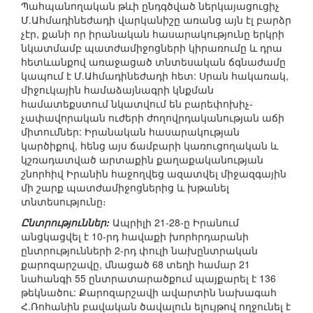
Պահպանողական թևի ընդգծված ներկայացուցիչ
Մ.Ահմադինեժադի վարկանիշը առանց այն էլ բարձր
չէր, քանի որ իրանական հասարակությունը երկրի
նկատմամբ պատժամիջոցների կիրառումը և դրա
հետևանքով առաջացած տնտեսական ճգնաժամը
կապում է Մ.Ահմադինեժադի հետ: Սրան հակառակ,
միջուկային համաձայնագրի կնքման
համատեքստում նկատվում են բարեփոխիչ-
չափավորական ուժերի ժողովրդականության աճի
միտումներ: Իրանական հասարակության
կարծիքով, հենց այս ճամբարի կառուցողական և
կշռադատված արտաքին քաղաքականության
շնորհիվ Իրանին հաջողվեց ազատվել միջազգային
մի շարք պատժամիջոցներից և խթանել
տնտեսությունը։
Ընտրություններ:
Ապրիլի 21-28-ը Իրանում
անցկացվել է 10-րդ հավաքի խորհրդարանի
ընտրությունների 2-րդ փուլի նախընտրական
քարոզարշավը, մնացած 68 տեղի համար 21
նահանգի 55 ընտրատարածքում պայքարել է 136
թեկնածու: Քարոզարշավի ավարտին նախագահ
Հ.Ռոհանին բավական ծավալուն ելույթով ողջունել է