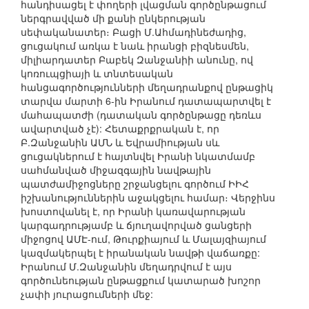
հանդիսացել է փողերի լվացման գործընթացում
ներգրավված մի քանի ընկերության
սեփականատեր։ Բացի Մ.Ահմադինեժադից,
ցուցակում առկա է նաև իրանցի բիզնեսմեն,
միլիարդատեր Բաբեկ Զանջանիի անունը, ով
կոռուպցիայի և տնտեսական
հանցագործությունների մեղադրանքով ընթացիկ
տարվա մարտի 6-ին Իրանում դատապարտվել է
մահապատժի (դատական գործընթացը դեռևս
ավարտված չէ): Հետաքրքրական է, որ
Բ.Զանջանին ԱՄՆ և Եվրամիության սև
ցուցակներում է հայտնվել Իրանի նկատմամբ
սահմանված միջազգային նավթային
պատժամիջոցները շրջանցելու գործում ԻԻՀ
իշխանություններին աջակցելու համար։ Վերջինս
խոստովանել է, որ Իրանի կառավարության
կարգադրությամբ և ճյուղավորված ցանցերի
միջոցով ԱՄԷ-ում, Թուրքիայում և Մալայզիայում
կազմակերպել է իրանական նավթի վաճառքը:
Իրանում Մ.Զանջանին մեղադրվում է այս
գործունեության ընթացքում կատարած խոշոր
չափի յուրացումների մեջ: