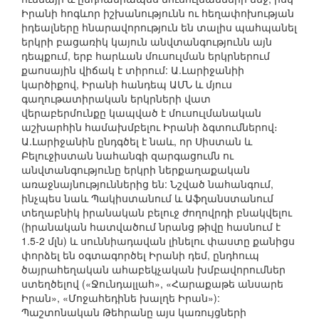
Իրանի հոգևոր իշխանությունն ու հեղափոխության
իդեալները հնարավորություն են տալիս պահպանել
երկրի բացառիկ կայուն անվտանգությունն այն
դեպքում, երբ հարևան մուսուլման երկրներում
քաոսային վիճակ է տիրում: Ա.Լարիջանիի
կարծիքով, Իրանի հանդեպ ԱՄՆ և մյուս
գաղութատիրական երկրների վատ
վերաբերմունքը կապված է մուսուլմանական
աշխարհին համախմբելու Իրանի ձգտումներով։
Ա.Լարիջանին ընդգծել է նաև, որ Սիստան և
Բելուջիստան նահանգի զարգացումն ու
անվտանգությունը երկրի ներքաղաքական
առաջնայնություններից են: Նշված նահանգում,
ինչպես նաև Պակիստանում և Աֆղանստանում
տեղաբնիկ իրանական բելուջ ժողովրդի բնակվելու
(իրանական հատվածում նրանց թիվը հասնում է
1.5-2 մլն) և սուննիադավան լինելու փաստը քանիցս
փորձել են օգտագործել Իրանի դեմ, ընդհուպ
ծայրահեղական ահաբեկչական խմբավորումներ
ստեղծելով («Ջունդալլահ», «Հարաքաթե անսարե
Իրան», «Մոջահեդինե խալղե Իրան»):
Պաշտոնական Թեհրանը այս կառույցների