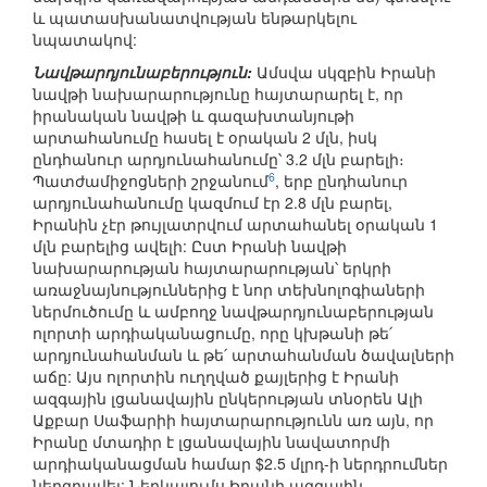
և պատասխանատվության ենթարկելու
նպատակով:
Նավթարդյունաբերություն:
Ամսվա սկզբին Իրանի
նավթի նախարարությունը հայտարարել է, որ
իրանական նավթի և գազախտանյութի
արտահանումը հասել է օրական 2 մլն, իսկ
ընդհանուր արդյունահանումը՝ 3.2 մլն բարելի։
6
Պատժամիջոցների շրջանում
, երբ ընդհանուր
արդյունահանումը կազմում էր 2.8 մլն բարել,
Իրանին չէր թույլատրվում արտահանել օրական 1
մլն բարելից ավելի: Ըստ Իրանի նավթի
նախարարության հայտարարության՝ երկրի
առաջնայնություններից է նոր տեխնոլոգիաների
ներմուծումը և ամբողջ նավթարդյունաբերության
ոլորտի արդիականացումը, որը կխթանի թե՛
արդյունահանման և թե՛ արտահանման ծավալների
աճը: Այս ոլորտին ուղղված քայլերից է Իրանի
ազգային լցանավային ընկերության տնօրեն Ալի
Աքբար Սաֆարիի հայտարարությունն առ այն, որ
Իրանը մտադիր է լցանավային նավատորմի
արդիականացման համար $2.5 մլրդ-ի ներդրումներ
ներգրավել: Ներկայումս Իրանի ազգային