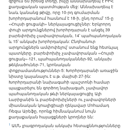
զիջում են իրենց տեղը, ինչը աննախադեպ է ԻԻՀ
քաղաքական պատմության մեջ: Աննախադեպ է
նաև կանանց թիվը, որը 10-րդ գումարման
խորհրդարանում հասնում է 18-ի, ընդ որում՝ 15-ը
«Հույսի ցուցակի» ներկայացուցիչներ: Երկրորդ
փուլի արդյունքներով խորհրդարան է անցել 39
բարեփոխիչ-չափավորական, 14՝ պահպանողական
և 15՝ անկախ խորհրդական: Ընդհանուր
արդյունքներն ամփոփելով՝ ստանում ենք հետևյալ
պատկերը. բարեփոխիչ չափավորական «Հույսի
ցուցակ»-121, պահպանողականներ-92, անկախ
թեկնածուներ-71, կրոնական
փոքրամասնություններ-5: Խորհրդարանի առաջին
նիստը կայանալու է ս.թ. մայիսի 27-ին:
Խորհրդարանի նախագահի պաշտոնի համար
պայքարելու են գործող նախագահ, չափավոր
պահպանողական թևի ներկայացուցիչ Ալի
Լարիջանին և բարեփոխիչների ու չափավորների
միասնական կոալիցիայի ղեկավար Մոհամադ
Ռեզա Արեֆը, որոնք հիմնականում նույն
քաղաքական հայացքների կրողներ են:
1
ԱՄՆ լրագրողական անկախ հետաքննությունները