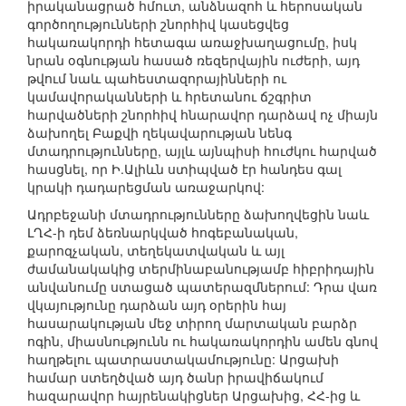
իրականացրած հմուտ, անձնազոհ և հերոսական
գործողությունների շնորհիվ կասեցվեց
հակառակորդի հետագա առաջխաղացումը, իսկ
նրան օգնության հասած ռեզերվային ուժերի, այդ
թվում նաև պահեստազորայինների ու
կամավորականների և հրետանու ճշգրիտ
հարվածների շնորհիվ հնարավոր դարձավ ոչ միայն
ձախողել Բաքվի ղեկավարության նենգ
մտադրությունները, այլև այնպիսի հուժկու հարված
հասցնել, որ Ի.Ալիևն ստիպված էր հանդես գալ
կրակի դադարեցման առաջարկով:
Ադրբեջանի մտադրությունները ձախողվեցին նաև
ԼՂՀ-ի դեմ ձեռնարկված հոգեբանական,
քարոզչական, տեղեկատվական և այլ
ժամանակակից տերմինաբանությամբ հիբրիդային
անվանումը ստացած պատերազմներում: Դրա վառ
վկայությունը դարձան այդ օրերին հայ
հասարակության մեջ տիրող մարտական բարձր
ոգին, միասնությունն ու հակառակորդին ամեն գնով
հաղթելու պատրաստակամությունը: Արցախի
համար ստեղծված այդ ծանր իրավիճակում
հազարավոր հայրենակիցներ Արցախից, ՀՀ-ից և