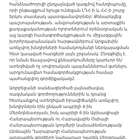
հանձնաժողովի ընդլայնված կազմով հանդիպումը,
որի ընթացքում ելույթ ունեցան ԼՂՀ-ի և ՀՀ-ի շուրջ
երկու տասնյակ պատգամավորներ: Քննարկվեց
պաշտպանության, անվտանգության և արտաքին
քաղաքականության ոլորտներում օրենսդրական և
այլ կարգի համագործակցության ու միջազգային
խորհրդարանական հարթակներում Արցախին
առնչվող խնդիրների համակողմանի ներկայացման
հետ կապված հարցերի լայն շրջանակ: Ընդգծվել է,
որ նման ձևաչափով քննարկումները կարևոր են՝
ստեղծված ոչ սովորական պայմաններում գտնելու
արդյունավետ համագործակցության համար
պահանջվող գործիքակազմ:
Ադրբեջանի սանձազերծած լայնածավալ
ռազմական գործողություններին և դրանց
հետևանքով ստեղծված իրավիճակին առնչվող
խնդիրներն էին ընկած ապրիլի 4-ին
Մերձդնեստրյան, իսկ ապրիլի 6-ին Աբխազիայի
Հանրապետության ու Հարավային Օսիայի
Հանրապետության կողմերի նախաձեռնությամբ
Լեռնային Ղարաբաղի Հանրապետության
արտաքին գործերի նախարար Կարեն Միրզոյանի,