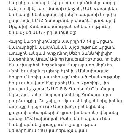
հարցերի արդար և երկարատև լուծմանը: Հարկ է
նշել, որ մինչ այդ՝ մարտի վերջին, ԱՄՆ Հավայներ
նահանգի Ներկայացուցիչների պալատի կողմից
ընդունվել է ԼՂՀ ճանաչման բանաձև՝ դառնալով
Արցախի Հանրապետության անկախությունը
ճանաչած ԱՄՆ 7-րդ նահանգը:
Հայոց կաթողիկոսներն ապրիլի 13-14-ը Արցախ
կատարեցին պատմական այցելություն: Արցախ
առաջին անգամ ոտք դնող Մեծի Տանն Կիլիկիո
կաթողիկոս Արամ Ա-ն իր խոսքում շեշտեց, որ եկել
են աշխարհին հիշեցնելու՝ Ղարաբաղը մերն էր,
մերն է ու մերն էլ պետք է լինի: «Անկախացած
երկրում նորից պատերազմ տեսած բնակչությանը
հույս ու հավատ ենք բերել Մայր Աթոռից»,- իր
խոսքում շեշտեց Ն.Ս.Օ.Տ.Տ. Գարեգին Բ-ն: Հայոց
եկեղեցու երկու հայրապետները Գանձասարի
բարձունքից, Շուշիից ու մյուս եկեղեցիներից իրենց
աղոթքը հղեցին առ Աստված, օրհնեցին մեր
քաջարի զինվորներին՝ գլուխ խոնարհելով նրանց
առաջ: ԼՂՀ նախագահ Բակո Սահակյանի հետ
հանդիպման ընթացքում ուշադրության
կենտրոնում էին պատերազմական