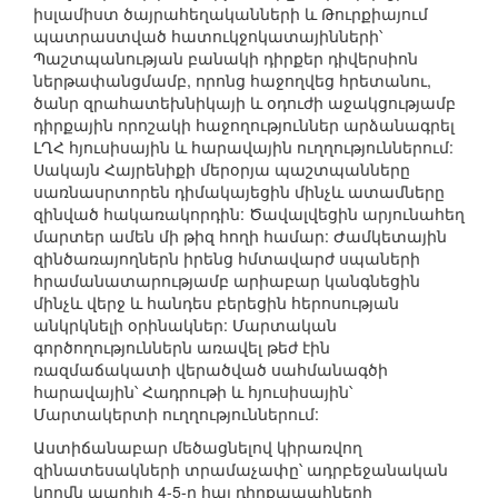
իսլամիստ ծայրահեղականների և Թուրքիայում
պատրաստված հատուկջոկատայինների՝
Պաշտպանության բանակի դիրքեր դիվերսիոն
ներթափանցմամբ, որոնց հաջողվեց հրետանու,
ծանր զրահատեխնիկայի և օդուժի աջակցությամբ
դիրքային որոշակի հաջողություններ արձանագրել
ԼՂՀ հյուսիսային և հարավային ուղղություններում:
Սակայն Հայրենիքի մերօրյա պաշտպանները
սառնասրտորեն դիմակայեցին մինչև ատամները
զինված հակառակորդին: Ծավալվեցին արյունահեղ
մարտեր ամեն մի թիզ հողի համար: Ժամկետային
զինծառայողներն իրենց հմտավարժ սպաների
հրամանատարությամբ արիաբար կանգնեցին
մինչև վերջ և հանդես բերեցին հերոսության
անկրկնելի օրինակներ: Մարտական
գործողություններն առավել թեժ էին
ռազմաճակատի վերածված սահմանագծի
հարավային՝ Հադրութի և հյուսիսային՝
Մարտակերտի ուղղություններում:
Աստիճանաբար մեծացնելով կիրառվող
զինատեսակների տրամաչափը՝ ադրբեջանական
կողմն ապրիլի 4-5-ը հայ դիրքապահների