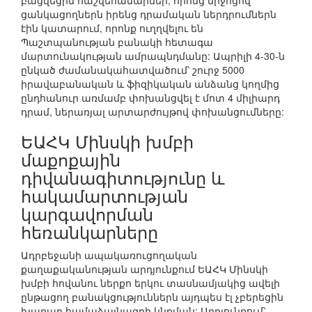
բացվեցին հաշվեհամարներ, որոնց միջոցով
ցանկացողներն իրենց դրամական ներդրումներն
էին կատարում, որոնք ուղղվելու են
Պաշտպանության բանակի հետագա
մարտունակության ամրապնդմանը: Ապրիլի 4-30-ն
ընկած ժամանակահատվածում՝ շուրջ 5000
իրավաբանական և ֆիզիկական անձանց կողմից
ընդհանուր առմամբ փոխանցվել է մոտ 4 միլիարդ
դրամ, ներառյալ արտարժույթով փոխանցումները:
ԵԱՀԿ Մինսկի խմբի
մաքոքային
դիվանագիտությունը և
հակամարտության
կարգավորման
հեռանկարները
Ադրբեջանի ապակառուցողական
քաղաքականության արդյունքում ԵԱՀԿ Մինսկի
խմբի հովանու ներքո երկու տասնամյակից ավելի
ընթացող բանակցություններն այդպես էլ չբերեցին
խաղաղ համաձայնագրի կնքման: Արդյունքում՝