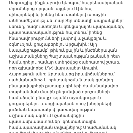
Սփյուռքից, ինքնաբուխ կերպով՝ հայրենասիրական
մղումներից դրդված, այցելում էին հայ
զինվորներին, իրենց հետ տանելով առաջին
անհրաժեշտության տարբեր տեսակի ապրանքներ՝
սնունդ, հագուստեղեն և կենցաղային պարագաներ,
պատրաստակամություն հայտնում իրենց
հնարավորությունների չափով աջակցելու և
օգնություն ցուցաբերելու Արցախին: Այդ
կապակցությամբ` թիկունքային և ինժեներական
աշխատանքները Պաշտպանության բանակի հետ
համադրելու համար ստեղծվեց օպերատիվ շտաբ,
որը գլխավորեց ԼՂՀ վարչապետ Արայիկ
Հարությունյանը: Արտակարգ իրավիճակներում
սահմանամերձ և հրետակոծման տակ գտնվող
բնակավայրերի քաղաքացիների ժամանակավոր
տարհանման մասին ընդունված որոշումների
համաձայն` բնակչությանն աջակցություն
ցուցաբերելու և սոցիալական որոշ խնդիրների
լուծման նպատակով կառավարության
աշխատակազմում նշանակվեցին
պատասխանատուներ` կոնտակտային
համապատասխան տվյալներով: Միաժամանակ