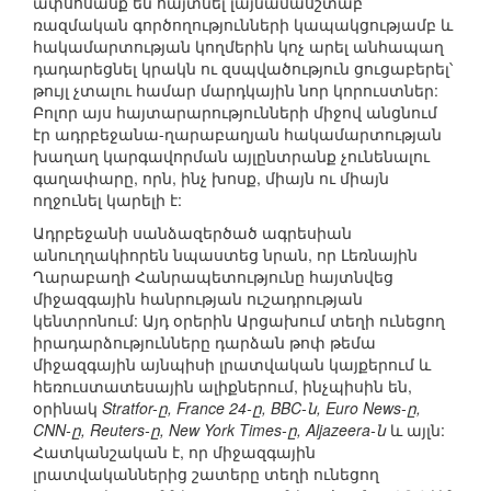
ափսոսանք են հայտնել լայնամասշտաբ
ռազմական գործողությունների կապակցությամբ և
հակամարտության կողմերին կոչ արել անհապաղ
դադարեցնել կրակն ու զսպվածություն ցուցաբերել՝
թույլ չտալու համար մարդկային նոր կորուստներ:
Բոլոր այս հայտարարությունների միջով անցնում
էր ադրբեջանա-ղարաբաղյան հակամարտության
խաղաղ կարգավորման այլընտրանք չունենալու
գաղափարը, որն, ինչ խոսք, միայն ու միայն
ողջունել կարելի է:
Ադրբեջանի սանձազերծած ագրեսիան
անուղղակիորեն նպաստեց նրան, որ Լեռնային
Ղարաբաղի Հանրապետությունը հայտնվեց
միջազգային հանրության ուշադրության
կենտրոնում: Այդ օրերին Արցախում տեղի ունեցող
իրադարձությունները դարձան թոփ թեմա
միջազգային այնպիսի լրատվական կայքերում և
հեռուստատեսային ալիքներում, ինչպիսին են,
օրինակ
Stratfor-ը, France 24-ը, BBC-ն, Euro News-ը,
CNN-ը, Reuters-ը, New York Times-ը, Aljazeera-ն
և այլն:
Հատկանշական է, որ միջազգային
լրատվականներից շատերը տեղի ունեցող