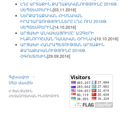
ԼՂՀ ԱՐՏԱՔԻՆ ՔԱՂԱՔԱԿԱՆՈՒԹՅՈՒՆԸ 2016Թ.
ՍԵՊՏԵՄԲԵՐԻՆ
[03.11.2016]
ՆԵՐՔԱՂԱՔԱԿԱՆ ՀԻՄՆԱԿԱՆ
ԻՐԱԴԱՐՁՈՒԹՅՈՒՆՆԵՐԸ ԼՂՀ-ՈՒՄ 2016Թ.
ՍԵՊՏԵՄԲԵՐԻՆ
[14.10.2016]
ԱՐՑԱԽԻ ԱՆԿԱԽԱՑՈՒՄԸ՝ ԱԶԳԵՐԻ
ԻՆՔՆՈՐՈՇՄԱՆ ԴԱՍԱԿԱՆ ՕՐԻՆԱԿ
[10.10.2016]
ԱՐՑԱԽԻ ՀԱՆՐԱՊԵՏՈՒԹՅԱՆ ԱՐՏԱՔԻՆ
ՔԱՂԱՔԱԿԱՆՈՒԹՅՈՒՆԸ 2016Թ.
ՕԳՈՍՏՈՍԻՆ
[29.09.2016]
Գլխավոր
⋅
Մեր մասին
© ՑԱՆՑԱՅԻՆ
ՀԵՏԱԶՈՏԱԿԱՆ ԻՆՍՏԻՏՈՒՏ