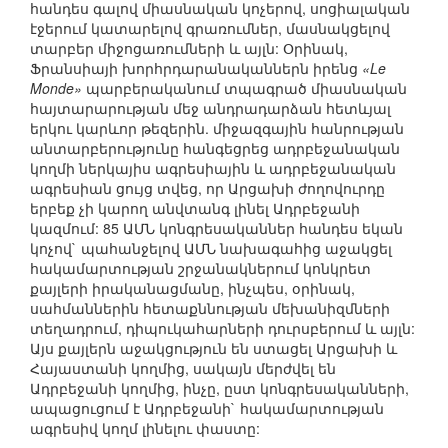
հանդես գալով միասնական կոչերով, սոցիալական
էջերում կատարելով գրառումներ, մասնակցելով
տարբեր միջոցառումների և այլն: Օրինակ,
Ֆրանսիայի խորհրդարանականներն իրենց
«Le
Monde»
պարբերականում տպագրած միասնական
հայտարարության մեջ անդրադարձան հետևյալ
երկու կարևոր թեզերին. միջազգային հանրության
անտարբերությունը հանգեցրեց ադրբեջանական
կողմի ներկայիս ագրեսիային և ադրբեջանական
ագրեսիան ցույց տվեց, որ Արցախի ժողովուրդը
երբեք չի կարող անվտանգ լինել Ադրբեջանի
կազմում: 85 ԱՄՆ կոնգրեսականներ հանդես եկան
կոչով` պահանջելով ԱՄՆ նախագահից աջակցել
հակամարտության շրջանակներում կոնկրետ
քայլերի իրականացմանը, ինչպես, օրինակ,
սահմաններին հետաքննության մեխանիզմների
տեղադրում, դիպուկահարների դուրսբերում և այլն:
Այս քայլերն աջակցություն են ստացել Արցախի և
Հայաստանի կողմից, սակայն մերժվել են
Ադրբեջանի կողմից, ինչը, ըստ կոնգրեսականների,
ապացուցում է Ադրբեջանի` հակամարտության
ագրեսիվ կողմ լինելու փաստը: