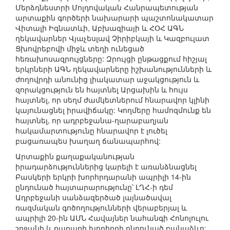
Մերձդնեստրի Մոլդովական Հանրապետության
արտաքին գործերի նախարարի պաշտոնակատար
Վիտալի Իգնատևի, Աբխազիայի և ՀՕՀ ԱԳՆ
ղեկավարներ Վյաչեսլավ Չիրիբկայի և Կազբուլատ
Ցխովրեբովի միջև տեղի ունեցած
հեռախոսազրույցները: Զրույցի ընթացքում հիշյալ
երկրների ԱԳՆ ղեկավարները իշխանությունների և
ժողովրդի անունից լիակատար աջակցություն և
զորակցություն են հայտնել Արցախին և հույս
հայտնել, որ սեղմ ժամկետներում հնարավոր կլինի
կայունացնել իրավիճակը: Կողմերը համոզմունք են
հայտնել, որ ադրբեջանա-ղարաբաղյան
հակամարտությունը հնարավոր է լուծել
բացառապես խաղաղ ճանապարհով:
Արտաքին քաղաքականության
իրադարձություններից կարելի է առանձնացնել
Բասկերի երկրի խորհրդարանի ապրիլի 14-ին
ընդունած հայտարարությունը՝ ԼՂՀ-ի դեմ
Ադրբեջանի սանձազերծած լայնածավալ
ռազմական գոծողությունների վերաբերյալ և
ապրիլի 20-ին ԱՄՆ Հավայներ նահանգի Հոնոլուլու
շրջանի և քաղաքի խորհրդի ընդունած բանաձևը: