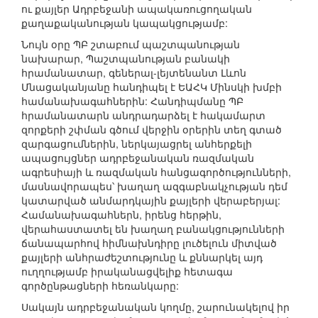
ու քայլեր Ադրբեջանի ապակառուցողական
քաղաքականության կապակցությամբ:
Նույն օրը ՊԲ շտաբում պաշտպանության
նախարար, Պաշտպանության բանակի
հրամանատար, գեներալ-լեյտենանտ Լևոն
Մնացականյանը հանդիպել է ԵԱՀԿ Մինսկի խմբի
համանախագահներին: Հանդիպմանը ՊԲ
հրամանատարն անդրադարձել է հակամարտ
զորքերի շփման գծում վերջին օրերին տեղ գտած
զարգացումներին, ներկայացրել անհերքելի
ապացույցներ ադրբեջանական ռազմական
ագրեսիայի և ռազմական հանցագործությունների,
մասնավորապես՝ խաղաղ ազգաբնակչության դեմ
կատարված անմարդկային քայլերի վերաբերյալ:
Համանախագահներն, իրենց հերթին,
վերահաստատել են խաղաղ բանակցությունների
ճանապարհով հիմնախնդիրը լուծելուն միտված
քայլերի անհրաժեշտությունը և քննարկել այդ
ուղղությամբ իրականացվելիք հետագա
գործընթացների հեռանկարը:
Սակայն ադրբեջանական կողմը, շարունակելով իր