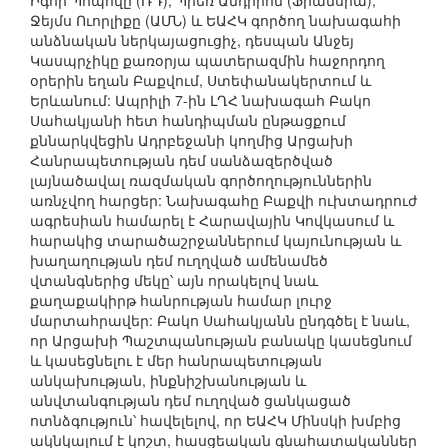
Իգոր Պոպովը (ՌԴ), Պիեռ Անդրիոն (Ֆրանսիա),
Ջեյմս Ուորլիքը (ԱՄՆ) և ԵԱՀԿ գործող նախագահի
անձնական ներկայացուցիչ, դեսպան Անջեյ
Կասպրչիկը քառօրյա պատերազմին հաջորդող
օրերին եղան Բաքվում, Ստեփանակերտում և
Երևանում: Ապրիլի 7-ին ԼՂՀ նախագահ Բակո
Սահակյանի հետ հանդիպման ընթացքում
քննարկվեցին Ադրբեջանի կողմից Արցախի
Հանրապետության դեմ սանձազերծված
լայնածավալ ռազմական գործողություններին
առնչվող հարցեր: Նախագահը Բաքվի ուխտադրուժ
ագրեսիան համարել է Հարավային Կովկասում և
հարակից տարածաշրջաններում կայունության և
խաղաղության դեմ ուղղված ամենամեծ
վտանգներից մեկը՝ այն որակելով նաև
քաղաքակիրթ հանրության համար լուրջ
մարտահրավեր: Բակո Սահակյանն ընդգծել է նաև,
որ Արցախի Պաշտպանության բանակը կասեցնում
և կասեցնելու է մեր հանրապետության
անկախության, ինքնիշխանության և
անվտանգության դեմ ուղղված ցանկացած
ոտնձգություն՝ հավելելով, որ ԵԱՀԿ Մինսկի խմբից
ակնկալում է կոշտ, հասցեական գնահատականներ