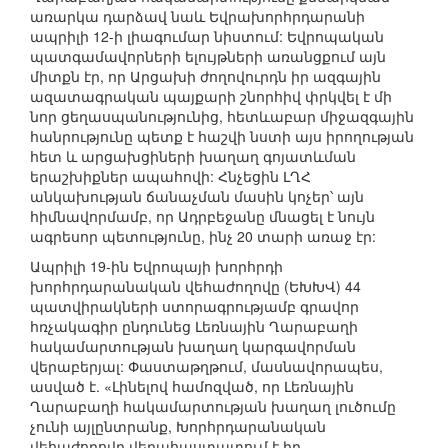
առարկա դարձավ նաև Եվրախորհրդարանի
ապրիլի 12-ի լիագումար նիստում: Եվրոպական
պատգամավորների ելույթների առանցքում այն
միտքն էր, որ Արցախի ժողովուրդն իր ազգային
ազատագրական պայքարի շնորհիվ փրկվել է մի
նոր ցեղասպանությունից, հետևաբար միջազգային
հանրությունը պետք է հաշվի նստի այս իրողության
հետ և արցախցիների խաղաղ գոյատևման
երաշխիքներ ապահովի: Հնչեցին ԼՂՀ
անկախության ճանաչման մասին կոչեր՝ այն
հիմնավորմամբ, որ Ադրբեջանը մնացել է նույն
ագրեսոր պետությունը, ինչ 20 տարի առաջ էր:
Ապրիլի 19-ին Եվրոպայի խորհրդի
խորհրդարանական վեհաժողովը (ԵԽԽՎ) 44
պատվիրակների ստորագրությամբ գրավոր
հռչակագիր ընդունեց Լեռնային Ղարաբաղի
հակամարտության խաղաղ կարգավորման
վերաբերյալ: Փաստաթղթում, մասնավորապես,
ասված է. «Լինելով համոզված, որ Լեռնային
Ղարաբաղի հակամարտության խաղաղ լուծումը
չունի այլընտրանք, Խորհրդարանական
վեհաժողովը վերահաստատում է իր