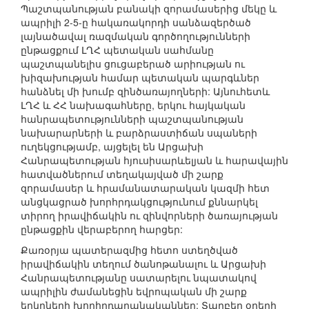
Պաշտպանության բանակի զորամասերից մեկը և
ապրիլի 2-5-ը հակառակորդի սանձազերծած
լայնածավալ ռազմական գործողությունների
ընթացքում ԼՂՀ պետական սահմանը
պաշտպանելիս ցուցաբերած արիության ու
խիզախության համար պետական պարգևներ
հանձնել մի խումբ զինծառայողների: Այնուհետև
ԼՂՀ և ՀՀ նախագահները, երկու հայկական
հանրապետությունների պաշտպանության
նախարարների և բարձրաստիճան սպաների
ուղեկցությամբ, այցելել են Արցախի
Հանրապետության հյուսիսարևելյան և հարավային
հատվածներում տեղակայված մի շարք
զորամասեր և հրամանատարական կազմի հետ
անցկացրած խորհրդակցությունում քննարկել
տիրող իրավիճակին ու զինվորների ծառայության
ընթացքին վերաբերող հարցեր:
Քառօրյա պատերազմից հետո ստեղծված
իրավիճակին տեղում ծանոթանալու և Արցախի
Հանրապետությանը սատարելու նպատակով
ապրիլին ժամանեցին եվրոպական մի շարք
երկրների խորհրդարանականներ: Տարբեր օրերի