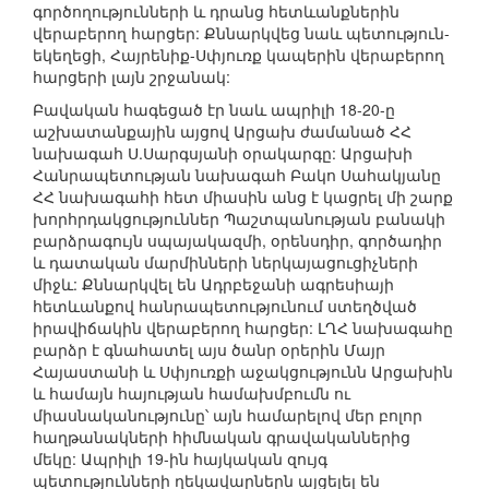
գործողությունների և դրանց հետևանքներին
վերաբերող հարցեր: Քննարկվեց նաև պետություն-
եկեղեցի, Հայրենիք-Սփյուռք կապերին վերաբերող
հարցերի լայն շրջանակ:
Բավական հագեցած էր նաև ապրիլի 18-20-ը
աշխատանքային այցով Արցախ ժամանած ՀՀ
նախագահ Ս.Սարգսյանի օրակարգը: Արցախի
Հանրապետության նախագահ Բակո Սահակյանը
ՀՀ նախագահի հետ միասին անց է կացրել մի շարք
խորհրդակցություններ Պաշտպանության բանակի
բարձրագույն սպայակազմի, օրենսդիր, գործադիր
և դատական մարմինների ներկայացուցիչների
միջև: Քննարկվել են Ադրբեջանի ագրեսիայի
հետևանքով հանրապետությունում ստեղծված
իրավիճակին վերաբերող հարցեր: ԼՂՀ նախագահը
բարձր է գնահատել այս ծանր օրերին Մայր
Հայաստանի և Սփյուռքի աջակցությունն Արցախին
և համայն հայության համախմբումն ու
միասնականությունը՝ այն համարելով մեր բոլոր
հաղթանակների հիմնական գրավականներից
մեկը: Ապրիլի 19-ին հայկական զույգ
պետությունների ղեկավարներն այցելել են