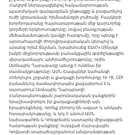
Հակիրճ ներկայացնելով հակամարտության
պատմական զարգացման ընթացքը և բացառելով
ուժի կիրառմամբ հիմնախնդրի լուծումը՝ Բասկերի
խորհրդարանը հայտարարության մեջ կարևորեց
կողմերի երկխոսությունը, տվյալ բնակչության
մեծամասնության կամքի հարգումը, որը պետք է
արտահայտվի ժողովրդավարական կերպով և
առանց որևէ ճնշման, խրախուսեց ԵԱՀԿ Մինսկի
խմբի միջնորդությամբ բանակցային գործընթացին
վերադառնալու անհրաժեշտությունը, որին
Լեռնային Ղարաբաղը պետք է ունենա իր
մասնակցությունը: ԱՄՆ Հավայներ նահանգի
Հոնոլուլու շրջանի և քաղաքի խորհուրդը 16-78,
CDI
բանաձևով մասնավորապես քաջալերում է և
սատարում Լեռնային Ղարաբաղի
Հանրապետության շարունակական ջանքերին՝
երաշխավորելու իր քաղաքացիների այն
իրավունքները, որոնք բնորոշ են ազատ և անկախ
հասարակությանը, և կոչ է անում ԱՄՆ
նախագահին և Կոնգրեսին սատարել միջազգային
հանրության ջանքերը՝ ուղղված Հարավային
Կովկասի տարածաշրջանում անվտանգության