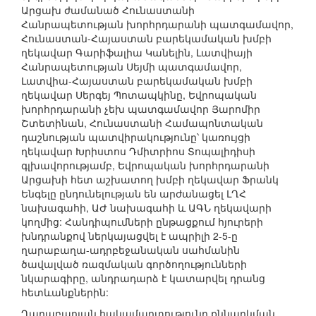
Արցախ ժամանած Հունաստանի
Հանրապետության խորհրդարանի պատգամավոր,
Հունաստան-Հայաստան բարեկամական խմբի
ղեկավար Գարիֆալիա Կանելին, Լատվիայի
Հանրապետության Սեյմի պատգամավոր,
Լատվիա-Հայաստան բարեկամական խմբի
ղեկավար Սերգեյ Պոտապկինը, Եվրոպական
խորհրդարանի չեխ պատգամավոր Յարոմիր
Շտետինան, Հունաստանի Համապոնտական
դաշնության պատվիրակությունը՝ կառույցի
ղեկավար Խրիստոս Դմիտրիոս Տոպալիդիսի
գլխավորությամբ, Եվրոպական խորհրդարանի
Արցախի հետ աշխատող խմբի ղեկավար Ֆրանկ
Ենգելը ընդունելության են արժանացել ԼՂՀ
նախագահի, ԱԺ նախագահի և ԱԳՆ ղեկավարի
կողմից: Հանդիպումների ընթացքում հյուրերի
խնդրանքով ներկայացվել է ապրիլի 2-5-ը
ղարաբաղա-ադրբեջանական սահմանին
ծավալված ռազմական գործողությունների
նկարագիրը, անդրադարձ է կատարվել դրանց
հետևանքներին:
Ղարաբաղյան հակամարտությունը քննարկման