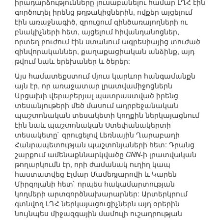
իրադարձությունները լուսաբանելու համար ԼՂՀ էին
գործուղել իրենց թղթակիցներին, ովքեր այցելում
էին առաջնագիծ, զրուցում զինծառայողների ու
բնակիչների հետ, այցելում հիվանդանոցներ,
որտեղ բուժում էին ստանում ագրեսիայից տուժած
զինվորականներ, քաղաքացիական անձինք, այդ
թվում նաև երեխաներ և ծերեր:
Այս համատեքստում մյուս կարևոր հանգամանքն
այն էր, որ առաջատար լրատվամիջոցներն
Արցախի վերաբերյալ պատրաստված իրենց
տեսանյութերի մեծ մասում ադրբեջանական
պաշտոնական տեսակետի կողքին ներկայացնում
էին նաև պաշտոնական Ստեփանակերտի
տեսակետը` զրուցելով Լեռնային Ղարաբաղի
Հանրապետության պաշտոնյաների հետ: Դրանց
շարքում ամենաքննարկվածը
CNN
-ի լրատվական
թողարկումն էր, որի ժամանակ ուղիղ կապ
հաստատվեց Էլմար Մամեդյարովի և Կարեն
Միրզոյանի հետ` որպես հակամարտության
կողմերի արտգործնախարարներ: Արտերկրում
գտնվող ԼՂՀ ներկայացուցիչներն այդ օրերին
նույնպես միջազգային մամուլի ուշադրության