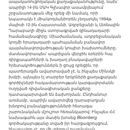
ապակառուցողական քաղաքականությունը, նախ՝
ապրիլի 14-ին ՄԱԿ Գլխավոր ասամբլեայում
շրջանառության մեջ դրեց մի նամակ, որի
նպատակն է միակողմանիորեն չեղարկել 1994թ.
մայիսի 12-ին Հայաստանի, Ադրբեջանի և Լեռնային
Ղարաբաղի միջև ստորագրված զինադադարի
համաձայնագիրը: Միաժամանակ, ադրբեջանական
կողմի հրադադարի պահպանման բանավոր
պայմանավորվածության կոպիտ խախտումները,
մասնավորապես՝ ապրիլյան վերջին օրերին հայ
դիրքապահների և խաղաղ բնակավայրերի
հրետակոծություններն ի ցույց դրեցին, որ
պատերազմն ավարտաված չէ, և ինչպես Մինսկի
խմբի, այնպես էլ տարբեր երկրների քաղաքական
գործիչների հակամարտության կարգավորմանն
ուղղված դիվանագիտական ջանքերը
դատապարտված են ձախողման: Ընդհանուր
առմամբ, ապրիլն ավարտվեց ղարաբաղյան
խնդրով բանակցությունների հետագա
շարունակման մշուշոտ հեռանկարով: Ինչպես ՀՀ
նախագահն այս մասին խոսեց
Bloomberg
գործակալությանը տված իր հարցազրույցում,
հնարավոր չէ, որ մի տեղում ռազմական