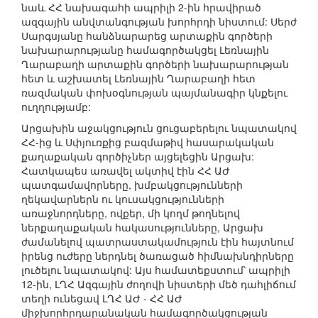
նաև ՀՀ նախագահի ապրիլի 2-ին հրավիրած
ազգային անվտանգության խորհրդի նիստում: Սերժ
Սարգսյանը հանձնարարեց արտաքին գործերի
նախարարությանը համագործակցել Լեռնային
Ղարաբաղի արտաքին գործերի նախարարության
հետ և աշխատել Լեռնային Ղարաբաղի հետ
ռազմական փոխօգնության պայմանագիր կնքելու
ուղղությամբ:
Արցախին աջակցություն ցուցաբերելու նպատակով
ՀՀ-ից և Սփյուռքից բազմաթիվ հասարակական
քաղաքական գործիչներ այցելեցին Արցախ:
Հատկապես առավել ակտիվ էին ՀՀ ԱԺ
պատգամավորները, խմբակցությունների
ղեկավարներն ու կուսակցությունների
առաջնորդները, ովքեր, մի կողմ թողնելով
ներքաղաքական հակասությունները, Արցախ
ժամանելով պատրաստակամություն էին հայտնում
իրենց ուժերը ներդնել ծառացած հիմնախնդիրները
լուծելու նպատակով: Այս համատեքստում՝ ապրիլի
12-ին, ԼՂՀ Ազգային ժողովի նիստերի մեծ դահլիճում
տեղի ունեցավ ԼՂՀ ԱԺ - ՀՀ ԱԺ
միջխորհրդարանական համագործակցության