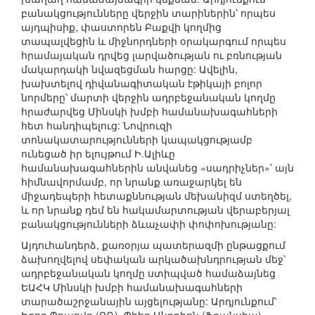
բանակցությունները վերջին տարիներին՝ որպես
այդպիսիք, փաստորեն Բաքվի կողմից
տապալվեցին և միջնորդների օրակարգում որպես
հրամայական դրվեց լարվածության ու բռնության
մակարդակի նվազեցման հարցը: Ավելին,
խախտելով դիվանագիտական էթիկայի բոլոր
նորմերը՝ մարտի վերջին ադրբեջանական կողմը
հրաժարվեց Մինսկի խմբի համանախագահների
հետ հանդիպելուց: Նովրուզի
տոնակատարությունների կապակցությամբ
ունեցած իր ելույթում Ի.Ալիևը
համանախագահներին անվանեց «սադրիչներ»՝ այն
հիմնավորմամբ, որ նրանք առաջարկել են
միջադեպերի հետաքննության մեխանիզմ ստեղծել,
և որ նրանք դեմ են հակամարտության վերաբերյալ
բանակցությունների ձևաչափի փոփոխությանը:
Այդուհանդերձ, քառօրյա պատերազմի ընթացքում
ձախողվելով սեփական արկածախնդրության մեջ՝
ադրբեջանական կողմը ստիպված համաձայնեց
ԵԱՀԿ Մինսկի խմբի համանախագահների
տարածաշրջանային այցելությանը: Արդյունքում՝