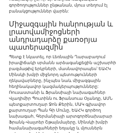
գործողություններ ընթանան, մյուս տեղում էլ
բանակցություններ վարեն:
Միջազգային հանրության և
լրատվամիջոցների
անդրադարձը քառօրյա
պատերազմին
Պետք է նկատել, որ Լեռնային Ղարաբաղում
իրավիճակի սրմանն արձագանքեցին աշխարհի
բազմաթիվ երկրների, մասնավորապես՝ ԵԱՀԿ
Մինսկի խմբի միջնորդ պետությունների
ղեկավարները, ինչպես նաև միջազգային
հեղինակավոր կազմակերպությունները:
Ռուսաստանի և Ֆրանսիայի նախագահներ
Վլադիմիր Պուտինն ու Ֆրանսուա Օլանդը, ԱՄՆ
պետքարտուղար Ջոն Քերին, ՄԱԿ գլխավոր
քարտուղար Պան Գի Մունը, ԵԱՀԿ գործող
նախագահ, Գերմանիայի արտգործնախարար
Ֆրանկ-Վալտեր Շթայնմայերը, Մինսկի խմբի
համանախագահների եռյակը և մյուսներն