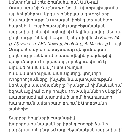
կենտրոնում էին: Ֆրանսիայում, ԱՄՆ-ում,
Ռուսաստանի Դաշնությունում, Ավստրալիայում և
այլ երկրներում Արցախի ներկայացուցիչները
հնարավորություն ստացան իրենց տեսակետը
հայտնել և բարձրաձայնել ադրբեջանական
ագրեսիայի մասին այնպիսի հեղինակավոր մեդիա
ընկերությունների եթերում, ինչպիսին են
France 24-
ը, Aljazeera-ն, ABC News-ը, Sputnik-ը, Al-Masdar-ը
և այլն:
Զուգահեռաբար առաջատար վերլուծական
ընկերություններում տպագրվեցին բազմաթիվ
վերլուծական հոդվածներ, որոնցում փորձ էր
արված հասկանալ Ղարաբաղյան
հակամարտության ակունքները, կողմերի
դիրքորոշումները, ինչպես նաև լարվածության
ներկայիս պատճառները: Դրանցում հիմնականում
եզրակացվում է, որ որպես 1990-ականների սկզբին
պատերազմում պարտված կողմ` հրադադարի
խախտումն ավելի շատ բխում է Ադրբեջանի
շահերից:
Տարբեր երկրների բազմաթիվ
խորհրդարանականներ իրենց բողոքի ձայնը
բարձրացրին ընդդեմ ադրբեջանական ագրեսիայի`