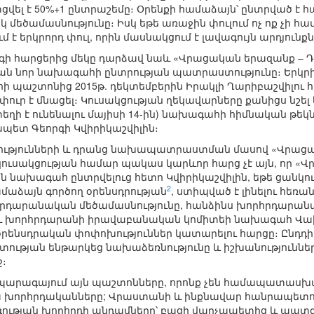
ել է 50%+1 ընտրաշեմը։ Օրենքի համաձայն՝ ընտրված է հա
մեծամասնությունը։ Իսկ եթե առաջին փուլում ոչ ոք չի 
 է երկրորդ փուլ, որին մասնակցում է լավագույն արդյուն
ի հարցերից մեկը դարձավ նաև «Վրացական երազանք –
ան նոր նախագահի ընտրության պատրաստությունը։ Երկ
ի պաշտոնից 2015թ. դեկտեմբերին Իրակլի Ղարիբաշվիլու
ւր է մնացել։ Կուսակցության ղեկավարները քանիցս նշել 
եղի է ունենալու մայիսի 14-ին) նախագահի հիմնական թեկ
պետ Գեորգի Կվիրիկաշվիլին։
ւթյունների և դրանց նախապատրաստման մասով «Վրաց
ւսակցության համար պակաս կարևոր հարց չէ այն, որ 
 նախագահ ընտրվելուց հետո Կվիրիկաշվիլին, եթե ցանկութ
2
մաձայն գործող օրենսդրության
, ստիպված է լինելու հեռա
հրդարանական մեծամասնությունը, հանձինս խորհրդարա
և խորհրդարանի իրավաբանական կոմիտեի նախագահ Վախ
օրենսդրական փոփոխություններ կատարելու հարցը։ Ընդդ
ության ենթարկեց նախաձեռնությունը և իշխանությունների
ջ։
արագայում այն պաշտոնները, որոնք չեն համապատասխ
ա խորհրդականները; Վրաստանի և ինքնավար հանրապետու
ւթյան խորհրդի անդամները՝ բացի վարչապետից և պատգ