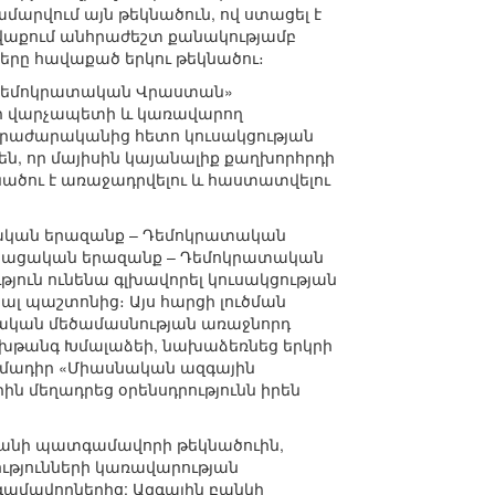
մարվում այն թեկնածուն, ով ստացել է
հավաքում անհրաժեշտ քանակությամբ
քները հավաքած երկու թեկնածու։
 Դեմոկրատական Վրաստան»
րի վարչապետի և կառավարող
 հրաժարականից հետո կուսակցության
են, որ մայիսին կայանալիք քաղխորհրդի
նածու է առաջադրվելու և հաստատվելու
ական երազանք – Դեմոկրատական
«Վրացական երազանք – Դեմոկրատական
յուն ունենա գլխավորել կուսակցության
նալ պաշտոնից։ Այս հարցի լուծման
նական մեծամասնության առաջնորդ
թանգ Խմալաձեի, նախաձեռնեց երկրի
իմադիր «Միասնական ազգային
ն մեղադրեց օրենսդրությունն իրեն
անի պատգամավորի թեկնածուին,
թյունների կառավարության
ամավորներից; Ազգային բանկի