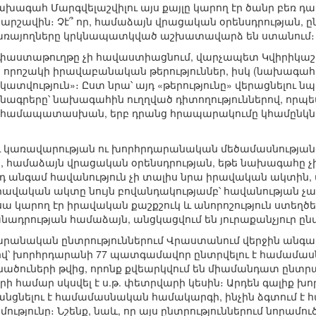
 նախագահ Մարգվելաշվիլու այս քայլը կարող էր ծանր բեռ դա
արշավին։ Չէ՞ որ, համաձայն վրացական օրենսդրության,
ծառայողները կրկնապատկված աշխատավարձ են ստանում։
ւ փաստաթուղթը չի հավաստիացնում, վարչապետ Կվիրիկաշվ
ել են որոշակի իրավաբանական թերություններ, իսկ (նախա
ատվություն»։ Ըստ նրա՝ այդ «թերությունը» վերացնելու 
նագրերը՝ նախագահին ուղղված դիտողություններով, որ
 համապատասխան, երբ դրանց հրապարակումը կհամընկն
կառավարության ու խորհրդարանական մեծամասնության 
ր, համաձայն վրացական օրենսդրության, եթե նախագահը չի
րդ անգամ հավանություն չի տալիս նրա իրավական ակտին
րավական ակտը նույն բովանդակությամբ՝ հավանության չ
սա կարող էր իրավական քաշքշուկ և անորոշություն ստեղծե
նադրության համաձայն, անցկացվում են յուրաքանչյուր 
դարանական ընտրություններում Վրաստանում վերջին անգա
 խորհրդարանի 77 պատգամավոր ընտրվելու է համամասնա
ածուների թվից, որոնք քվեարկվում են միամանդատ ընտր
երի համար սկսվել է ս.թ. փետրվարի կեսին։ Արդեն գալիք 
նցնելու է համամասնական համակարգի, ինչին ձգտում է հա
թյունը։ Նշենք, նաև, որ այս ընտրություններում նորամուծ