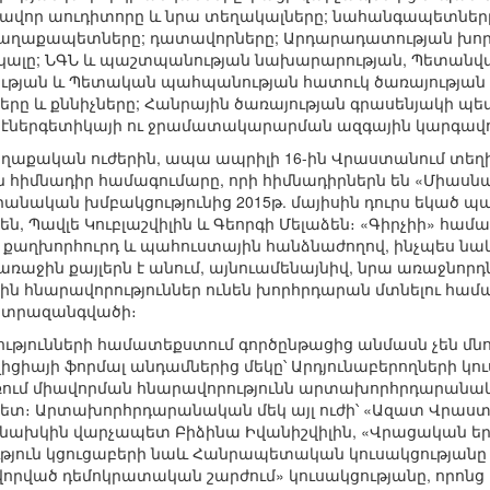
խավոր աուդիտորը և նրա տեղակալները; նահանգապետները 
քաղաքապետները; դատավորները; Արդարադատության խոր
ալը; ՆԳՆ և պաշտպանության նախարարության, Պետանվտ
ության և Պետական պահպանության հատուկ ծառայության
րը և քննիչները; Հանրային ծառայության գրասենյակի պե
և էներգետիկայի ու ջրամատակարարման ազգային կարգավ
 քաղաքական ուժերին, ապա ապրիլի 16-ին Վրաստանում տե
ան հիմնադիր համագումարը, որի հիմնադիրներն են «Միասն
րանական խմբակցությունից 2015թ. մայիսին դուրս եկած
ն, Պավլե Կուբլաշվիլին և Գեորգի Մելաձեն։ «Գիրչիի» հա
ն քաղխորհուրդ և պահուստային հանձնաժողով, ինչպես նա
 առաջին քայլերն է անում, այնուամենայնիվ, նրա առաջնո
ն հնարավորություններ ունեն խորհրդարան մտնելու համ
ընտրազանգվածի։
թյունների համատեքստում գործընթացից անմասն չեն մնո
ալիցիայի ֆորմալ անդամներից մեկը՝ Արդյունաբերողների կ
առում միավորման հնարավորությունն արտախորհրդարանա
 հետ։ Արտախորհրդարանական մեկ այլ ուժի՝ «Ազատ Վրա
ր նախկին վարչապետ Բիձինա Իվանիշվիլին, «Վրացական ե
թյուն կցուցաբերի նաև Հանրապետական կուսակցության
որված դեմոկրատական շարժում» կուսակցությանը, որոնց