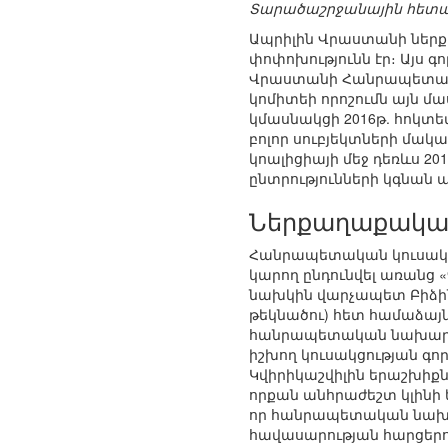
Տարածաշրջանային հետա
Ապրիլին Վրաստանի ներք
փոփոխությունն էր։ Այս գ
Վրաստանի Հանրապետակա
կոմիտեի որոշումն այն մ
կմասնակցի 2016թ. հոկտե
բոլոր սուբյեկտների մակա
կոալիցիայի մեջ դեռևս 2
ընտրությունների կգնան 
Ներքաղաքական
Հանրապետական կուսակցո
կարող ընդունվել առանց
նախկին վարչապետ Բիձին
թեկնածու) հետ համաձայն
հանրապետական նախարար
իշխող կուսակցության գ
Կվիրիկաշվիլին երաշխիք
որքան անհրաժեշտ կլինի
որ հանրապետական նախ
հավասարության հարցեր