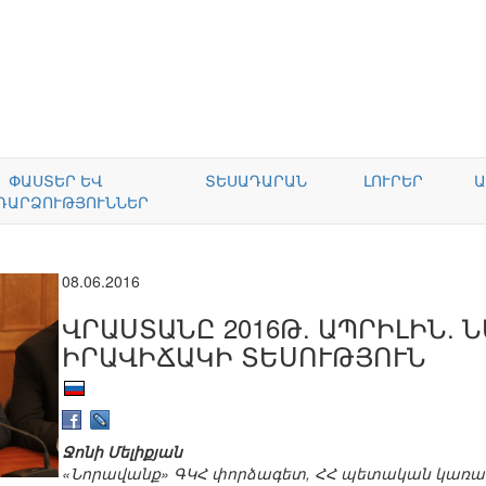
ՓԱՍՏԵՐ ԵՎ
ՏԵՍԱԴԱՐԱՆ
ԼՈՒՐԵՐ
Ա
ԴԱՐՁՈՒԹՅՈՒՆՆԵՐ
08.06.2016
ՎՐԱՍՏԱՆԸ 2016Թ. ԱՊՐԻԼԻՆ.
ԻՐԱՎԻՃԱԿԻ ՏԵՍՈՒԹՅՈՒՆ
Ջոնի Մելիքյան
«Նորավանք» ԳԿՀ փորձագետ, ՀՀ պետական կառ