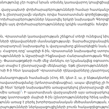
ությունը չէր ուզում նրան տեսնել կառավարող կոալիցիայ
վարչապետի փոխհարաբերությունների համար հատկանշ
տի և ընտրարշավն սկսելու օրվա հաստատման գործընթացը։
փոխհարաբերություններ նկատվել երկրի նախագահ Գեորգի
րիլին այդ փոխհարաբերությունները կրկին սառեցին։ Խն
-ին, Վրաստանի կառավարության շենքում տեղի ունեցավ ն
նների ղեկավարների մասնակցությամբ։ Տարածաշրջանային
Ղարաբաղում) նախագահը և վարչապետը քննարկեցին նաև
ը։ Հաջորդ օրը՝ ապրիլի 6-ին, Վրաստանի նախագահը ստորա
թյունների և Աջարիայի Ինքնավար Հանրապետության Գերա
։ Փաստաթղթերի ուժի մեջ մտնելու օր նշանակվեց օգոստոսի
ար տալիս է ընտրարշավի մեկնարկը։ Եթե ընտրությունների
սի 8-ի հետ կապված՝ Վրաստանի ղեկավարները չկարողա
անադրության համաձայն (Հոդ. 65, կետ 2, ա, բ ենթակետեր
ավաստիացմանը (կոնտրասիգնացիա), ապա վերջինը չի հա
 հետ՝ երկրի նախագահին առաջարկելով ընտրարշավի մեկն
1
ամիս առաջ)
։ Ի պատասխան վարչապետի այս առաջարկու
ղթը կստորագրի մայիսի 8-ին (ընտրություններից հինգ ամի
յունն առաջ է բերել խորհրդարանական մեծամասնության, 
ությունների ներկայացուցիչների բուռն հակազդեցությո