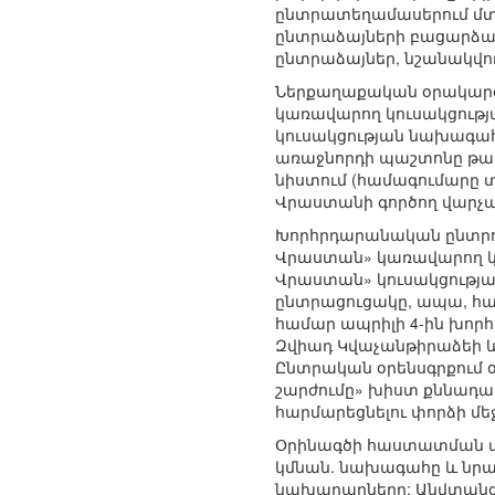
ընտրատեղամասերում մտցվ
ընտրաձայների բացարձակ 
ընտրաձայներ, նշանակվում
Ներքաղաքական օրակարգ
կառավարող կուսակցությ
կուսակցության նախագահ
առաջնորդի պաշտոնը թափո
նիստում (համագումարը տ
Վրաստանի գործող վարչա
Խորհրդարանական ընտրո
Վրաստան» կառավարող կո
Վրաստան» կուսակցության
ընտրացուցակը, ապա, հա
համար ապրիլի 4-ին խոր
Զվիադ Կվաչանթիրաձեի 
Ընտրական օրենսգրքում 
շարժումը» խիստ քննադատ
հարմարեցնելու փորձի մե
Օրինագծի հաստատման պ
կմնան. նախագահը և նր
նախարարները; Անվտանգո