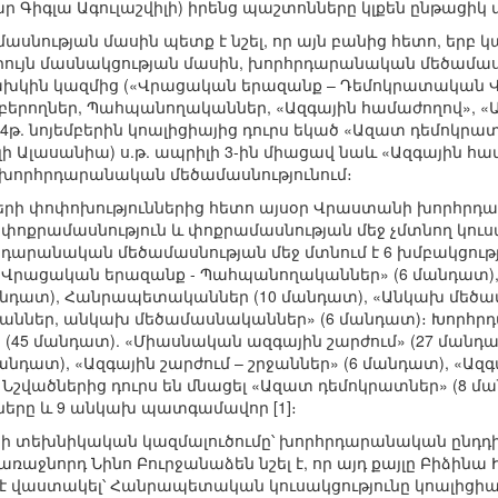
Գիգլա Ագուլաշվիլի) իրենց պաշտոնները կլքեն ընթացիկ
նության մասին պետք է նշել, որ այն բանից հետո, երբ կա
ւրույն մասնակցության մասին, խորհրդարանական մեծամասն
նախկին կազմից («Վրացական երազանք – Դեմոկրատակա
նաբերողներ, Պահպանողականներ, «Ազգային համաժողով», «
14թ. նոյեմբերին կոալիցիայից դուրս եկած «Ազատ դեմոկ
Ալասանիա) ս.թ. ապրիլի 3-ին միացավ նաև «Ազգային համ
ոչ խորհրդարանական մեծամասնությունում։
ների փոփոխություններից հետո այսօր Վրաստանի խորհրդ
, փոքրամասնություն և փոքրամասնության մեջ չմտնող կուս
արանական մեծամասնության մեջ մտնում է 6 խմբակցությ
 «Վրացական երազանք - Պահպանողականներ» (6 մանդատ)
անդատ), Հանրապետականներ (10 մանդատ), «Անկախ մեծամ
աններ, անկախ մեծամասնականներ» (6 մանդատ)։ Խորհր
ն (45 մանդատ). «Միասնական ազգային շարժում» (27 մանդա
նդատ), «Ազգային շարժում – շրջաններ» (6 մանդատ), «Ազ
Նշվածներից դուրս են մնացել «Ազատ դեմոկրատներ» (8 մ
ները և 9 անկախ պատգամավոր [1]։
յի տեխնիկական կազմալուծումը՝ խորհրդարանական ընդ
առաջնորդ Նինո Բուրջանաձեն նշել է, որ այդ քայլը Բիձին
ր է վաստակել՝ Հանրապետական կուսակցությունը կոալիցիա