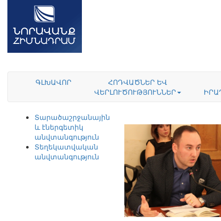
ԳԼԽԱՎՈՐ
ՀՈԴՎԱԾՆԵՐ ԵՎ
ՎԵՐԼՈՒԾՈՒԹՅՈՒՆՆԵՐ
ԻՐԱ
Տարածաշրջանային
և էներգետիկ
անվտանգություն
Տեղեկատվական
անվտանգություն