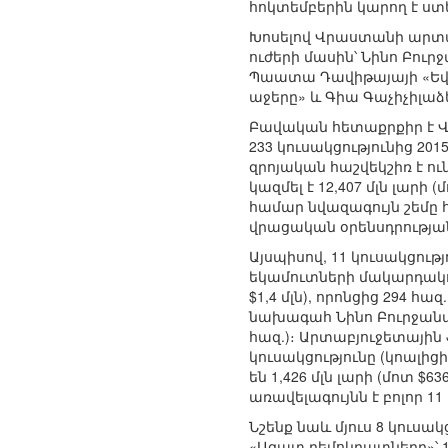
հոկտեմբերին կարող է ստ
Խոսելով Վրաստանի արտա
ուժերի մասին՝ Նինո Բու
Պաատա Դավիթայայի «Եվ
աջերը» և Գիա Գաչիչիլաձ
Բավական հետաքրքիր է Վ
233 կուսակցությունից 201
զրոյական հաշվեկշիռ է ո
կազմել է 12,407 մլն լարի 
համար նվազագույն շեմը 
վրացական օրենսդրությա
Այսպիսով, 11 կուսակցու
եկամուտների մակարդակով
$1,4 մլն), որոնցից 294 
նախագահ Նինո Բուրջանաձ
հազ.)։ Արտաբյուջետայի
կուսակցությունը (կոալից
են 1,426 մլն լարի (մոտ $6
առավելագույնն է բոլոր 11
Նշենք նաև մյուս 8 կուսա
«Ազատ դեմոկրատները»՝ 1,0