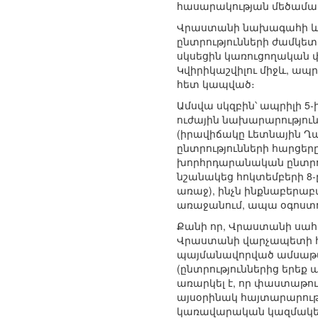
հասարակության մեծամասն
Վրաստանի նախագահի և 
ընտրությունների ժամկե
սկսեցին կառուցողական 
Կվիրիկաշվիլու միջև, ապ
հետ կապված։
Ամսվա սկզբին՝ ապրիլի 5
ուժային նախարարությու
(իրավիճակը Լետնային 
ընտրությունների հարցեր
խորհրդարանական ընտրու
նշանակեց հոկտեմբերի 8-ը
առաջ), ինչն ինքնաբերաբ
առաջանում, ապա օգոստո
Քանի որ, Վրաստանի սահմ
Վրաստանի վարչապետի հ
պայմանավորված ամսաթվի
(ընտրություններից երեք 
առարկել է, որ փաստաթու
այսօրինակ հայտարարութ
կառավարական կազմակերպ