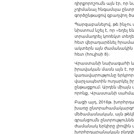
դիրքորոշումն այն էր, որ
չդիմանալ հնգամսյա ընտր
գործընթացով զբաղվող 
Պարզաբանելով, թե ինչո
նիստում նշել է, որ «եղ
տրամադրել կոռեկտ տեղեկ
հետ վերադարձնել հրամա
ակտերն այն ժամանակին
հետ (հուլիսի 8)։
Վրաստանի նախագահի և 
իրավական մասն այն է, ո
կառավարությունը երկրո
վարչապետին ուղարկել ի
ընթացքում։ Արդեն միայն 
որոնք, Վրաստանի սահմա
Բացի այդ, 2016թ. խորհր
խառը ընտրահամակարգով՝
մեծամասնական, այն թեկն
գրանցումն ընտրությունն
ժամանակ երկիրը լիովին ա
խորհրդարանական ընդդիմու