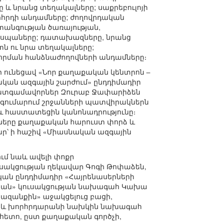
և նրանց տեղակալները; սաքրեբուլոյի
հրդի անդամները; ժողովրդական
անգության ծառայության,
 սպաները; դատախազները, նրանց
տն ու նրա տեղակալները;
որման հանձնաժողովների անդամները։
ղի ունեցավ «Նոր քաղաքական կենտրոն –
ական ազգային շարժում» ընդդիմադիր
 պատգամավորներ Զուրաբ Ջափարիձեն
մագումարում շրջանների պատվիրակներն
և հաստատեցին կանոնադրությունը։
րդները քաղաքական հարուստ փորձ և
ար՝ ի հաշիվ «Միասնական ազգային
ւմ նաև ավելի փոքր
ուսակցության ղեկավար Գոգի Թոփաձեն,
կան ընդդիմադիր «Հայրենասերների
ստան» կուսակցության նախագահ Կախա
րազանքին» աջակցելուց բացի,
ը և խորհրդարանի նախկին նախագահ
 հետո, ըստ քաղաքական գործչի,