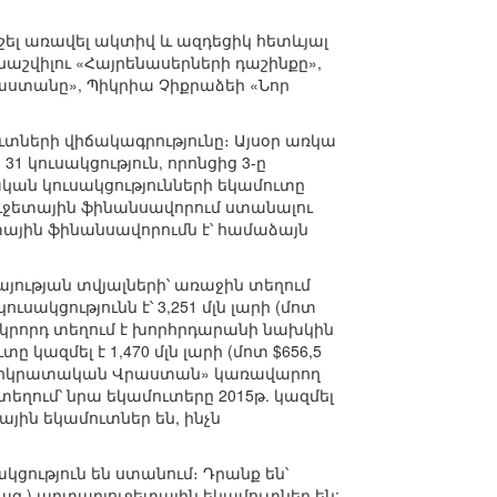
ել առավել ակտիվ և ազդեցիկ հետևյալ
աշվիլու «Հայրենասերների դաշինքը»,
ստանը», Պիկրիա Չիքրաձեի «Նոր
տների վիճակագրությունը։ Այսօր առկա
1 կուսակցություն, որոնցից 3-ը
ական կուսակցությունների եկամուտը
ն) բյուջետային ֆինանսավորում ստանալու
ային ֆինանսավորումն է՝ համաձայն
յության տվյալների՝ առաջին տեղում
կցությունն է՝ 3,251 մլն լարի (մոտ
։ Երկրորդ տեղում է խորհրդարանի նախկին
ազմել է 1,470 մլն լարի (մոտ $656,5
Դեմոկրատական Վրաստան» կառավարող
տեղում՝ նրա եկամուտերը 2015թ. կազմել
ետային եկամուտներ են, ինչն
ակցություն են ստանում։ Դրանք են՝
5 հազ.) արտաբյուջետային եկամուտներ են;