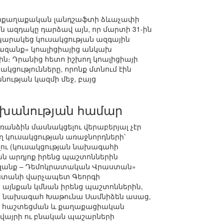
ներքաղաքական լանդշաֆտի ձևաչափի
ան ազդակը դարձավ այն, որ մարտի 31-ին
րակեց կուսակցության ազգային
երազանք» կոալիցիայից անկախ
ին։ Դրանից հետո իշխող կոալիցիայի
ակցությունները, որոնք մտնում էին
ության կազմի մեջ, բայց
շխանության համար
անձին մասնակցելու վերաբերյալ չէր
 կուսակցության առաջնորդների՝
լու (կուսակցության նախագահի
ան արդյոք իրենց պաշտոններին
ազանք – Դեմոկրատական Վրաստան»
րաստանի վարչապետ Գեորգի
 այնքան կմնան իրենց պաշտոններին,
ան նախագահ Խաթունա Սամնիձեն ասաց,
, հաշտեցման և քաղաքացիական
այրի ու բնական պաշարների