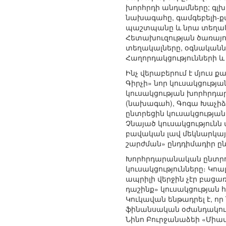
խորհրդի անդամները; գլ
նախագահը, գամգեբելի-
պաշտպանը և նրա տեղակ
Հետախուզության ծառայ
տեղակալները, օգնականնե
Հաղորդակցությունների 
Ինչ վերաբերում է մյուս
Գիրչի» նոր կուսակցությ
կուսակցության խորհրդա
(նախագահ), Գոգա Խաչիձե
ընտրեցին կուսակցությա
Չնայած կուսակցությունն
բավական լավ մեկնարկայի
շարժման» ընդդիմադիր 
Խորհրդարանական ընտրու
կուսակցությունները։ Կո
ապրիլի վերջին չէր բաց
դաշինք» կուսակցության
Կուկավան ենթադրել է, ո
ֆինանսական օժանդակու
Նինո Բուրջանաձեի «Միավ