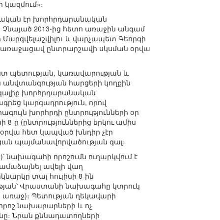
ի կազմում»։
ական էր խորհրդարանական
 Չնայած 2013-ից հետո առաջին անգամ
 Մարգվելաշվիլու և վարչապետ Գեորգի
դիր առաջացավ ընտրարշավի սկսման օրվա
իստ պետության, կառավարության և
 անվտանգության հարցերի կողքին
 գալիք խորհրդարանական
գրեց կարգադրություն, որով
գույն խորհրդի ընտրությունների օր
 8-ը (ընտրություններից երկու ամիս
 օրվա հետ կապված խնդիր չէր
ցան պայմանավորվածության գալ։
)՝ նախագահի որոշումն ուղարկվում է
մաձայնել ավելի վաղ
արկը տալ հուլիսի 8-ին
թյան՝ Վրաստանի նախագահը կտրուկ
ս առաջ)։ Պետության ղեկավարի
որոշ նախարարների և ոչ
ւնը։ Նրան քննադատողների