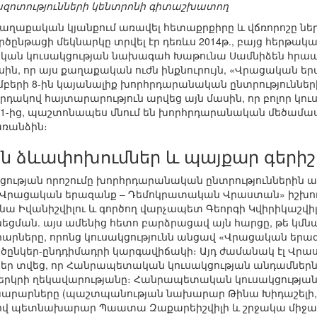
զոտությունների կենտրոնի գիտաշխատող
աղաքական կյանքում առավել հետաքրքիրը և վճռորոշը 
ործընթացի մեկնարկը տրվել էր դեռևս 2014թ., բայց հերթակ
ն կուսակցության նախագահ Խաթունա Սամնիձեն հրապա
ասին, որ այս քաղաքական ուժն ինքնուրույն, «Վրացական 
մբերի 8-ին կայանալիք խորհրդարանական ընտրություններ
րդակով հայտարարություն արվեց այն մասին, որ բոլոր կուս
011-ից, պաշտոնապես մնում են խորհրդարանական մեծամասն
առանձին։
 ձևափոխումներ և պայքար գերի
ւթյան որոշումը խորհրդարանական ընտրություններին առ
 «Վրացական երազանք – Դեմոկրատական Վրաստան» իշխող
ա Իվանիշվիլու և գործող վարչապետ Գեորգի Կվիրիկաշվի
եցման. այս ամենից հետո բարձրացավ այն հարցը, թե կմն
ները, որոնց կուսակցությունն անցավ «Վրացական եր
ործընկեր-ընդդիմադրի կարգավիճակի։ Այդ ժամանակ էլ Վ
ներ տվեց, որ Հանրապետական կուսակցության անդամներն
 երկրի ղեկավարությանը։ Հանրապետական կուսակցությ
արարները (պաշտպանության նախարար Թինա Խիդաշելի
ով պետնախարար Պաատա Զաքարեիշվիլի և շրջակա միջավ