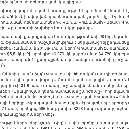
եղծվել նոր հետընտրական կոալիցիա։
խորհրդարանական կուսակցությունների մասին՝ հարկ է նշ
րջանաձեի «Միավորված դեմոկրատական շարժումը», Իրմա Ին
րոպական դեմոկրատները», Կախա Կուկավայի «Ազատ Վրա
եի «Վրաստանի ձախերի կուսակցությունը»։
րաստանի քաղաքական կուսակցությունների 2015թ. եկամու
5թ. ֆինանսական հաշվետվություն է ներկայացրել ընդամենը 3
ւնեցել։ Համաձայն 2015թ. տվյալների՝ Վրաստանի 28 քաղաք
(մոտ $5,5 մլն) [2], որոնցից 10,679 մլն լարին (մոտ $4,788 մլ
հաղթահարած 11 քաղաքական կուսակցությունների բյուջետ
3
ն
։
թյուններից, համաձայն Վրաստանի Պետական աուդիտի ծառա
 նախկին կառավարող «Միասնական ազգային շարժում» կուսա
հազ. լարին ($131,8 հազ.) արտաբյուջետային եկամուտներ են
եի «Միավորված դեմոկրատական շարժումը», որի եկամուտը կ
ն ֆինանսական մուտքեր չկան։ «Վրացական երազանք – 
իայի կորիզը «Վրացական երազանքն» է) հայտնվել է երրորդ 
36,7 հազ.), որոնցից 566 հազ. լարին ($253 հազ.) արտաբյուջ
 կուսակցությունների մեջ։
կցությունների (մեր նշած 11-ից) մասին, որոնք պետական աջ
14 մլն լարի (մոտ $453 հազ.), որից 289 հազ. լարին ($129,