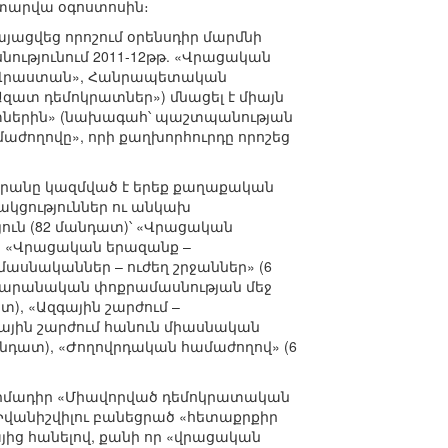
 տարվա օգոստոսին։
յացվեց որոշում օրենսդիր մարմնի
ությունում 2011-12թթ. «Վրացական
ն Վրաստան», Հանրապետական
Ազատ դեմոկրատներ») մնացել է միայն
րատներին» (նախագահ՝ պաշտպանության
աժողովը», որի քաղխորհուրդը որոշեց
արանը կազմված է երեք քաղաքական
ակցություններ ու անկախ
ուն (82 մանդատ)՝ «Վրացական
, «Վրացական երազանք –
ասնականներ – ուժեղ շրջաններ» (6
դարանական փոքրամասնության մեջ
տ), «Ազգային շարժում –
գային շարժում հանուն միասնական
անդատ), «Ժողովրդական համաժողով» (6
դիմադիր «Միավորված դեմոկրատական
ա Իվանիշվիլու բանեցրած «հետաքրքիր
յից հանելով, քանի որ «վրացական