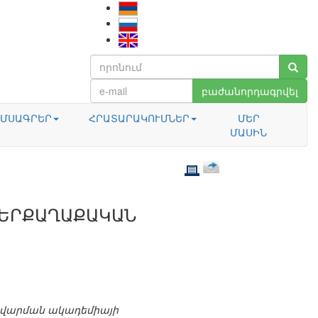
բաժանորդագրվել
ՄՍԱԳՐԵՐ
ՀՐԱՏԱՐԱԿՈՒՄՆԵՐ
ՄԵՐ
ՄԱՍԻՆ
 ՆԵՐՔԱՂԱՔԱԿԱՆ
ավարման ակադեմիայի