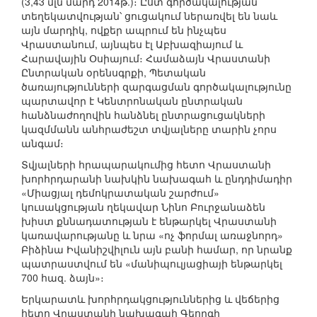
(3,43 մլն մարդ 2014թ.)։ Ըստ գործակալության
տեղեկատվության՝ ցուցակում ներառվել են նաև
այն մարդիկ, ովքեր ապրում են ինչպես
Վրաստանում, այնպես էլ Աբխազիայում և
Հարավային Օսիայում։ Համաձայն Վրաստանի
Ընտրական օրենսգրքի, Պետական
ծառայությունների զարգացման գործակալությունը
պարտավոր է Կենտրոնական ընտրական
հանձնաժողովին հանձնել ընտրացուցակների
կազմմանն անհրաժեշտ տվյալները տարին չորս
անգամ։
Տվյալների հրապարակումից հետո Վրաստանի
խորհրդարանի նախկին նախագահ և ընդդիմադիր
«Միացյալ դեմոկրատական շարժում»
կուսակցության ղեկավար Նինո Բուրջանաձեն
խիստ քննադատության է ենթարկել Վրաստանի
կառավարությանը և նրա «ոչ ֆորմալ առաջնորդ»
Բիձինա Իվանիշվիլուն այն բանի համար, որ նրանք
պատրաստվում են «մանիպուլյացիայի ենթարկել
700 հազ. ձայն»։
Երկարատև խորհրդակցություններից և վեճերից
հետո Վրաստանի նախագահ Գեորգի