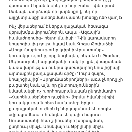
վստահում նրան և «ինչ-որ նոր բան» է փնտրում։
Սակայն, փորձագետի կարծիքով, ինչ-որ
այլընտրանքի ստեղծման մասին խոսելը դեռ վաղ է։
Ինչ վերաբերում է ներքաղաքական հետագա
վերախմբավորումներին, ապա «Ազգային
համաժողովից« հետո մայիսի 17-ին կառավարող
կոալիցիայից դուրս եկավ նաև Գոգա Թոփաձեի
«Արդյունաբերությունը կփրկի Վրաստանը»
կուսակցությունը, որը նույնպես, ինչպես և Թամազ
Մեչիաուրին, հարցականի տակ էր դրել վրացական
կառավարության ու նրա կառավարող կոալիցիայի
արտաքին քաղաքական գիծը։ Դուրս գալով
կոալիցիայից՝ «Արդյունաբերողների» առաջնորդը չի
բացառել նաև այն, որ ընտրություններին
կմասնակցի ոչ խորհրդարանական ընդդիմադիր
«Հայրենասերների դաշինք» (Իրմա Իվանիշվիլի)
կուսակցության հետ համատեղ։ Երկու
քաղաքական ուժերն էլ ներկայանում են որպես
«վրացամետ» և հանդես են գալիս հօգուտ
Ռուսաստանի հետ շփումների խորացման,
ընդհուպ մինչև Մոսկվայի և Թբիլիսիի միջև