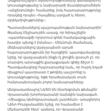
Զաքարեիշվիլու նկատողությունները կառավարող
կուսակցությանը և նախարարի ձևակերպումներն
«անընդունելի» համարեց, իսկ հայտարարությունը
որակեց որպես «հապճեպ արված և հեռու
օբյեկտիվությունից»։
Պատասխանելով պաշտպանության նախարարին՝
Թամազ Մեչիաուրին ասաց, որ Խիդաշելին
«պատերազմի ոլորտում գոնե համակարգչային
խաղեր պետք է իմանա»։ Միևնույն ժամանակ,
մեկնաբանելով վարչապետի արած
հայտարարությունն իր հասցեին՝ պատգամավորը
նշեց, որ վարչապետն ինքն էլ լիովին վստահ չէ, որ
տարվող արտաքին քաղաքական գիծը ճիշտ է։
Պատգամավորը հայտարարեց նաև, որ հարկ եղած
դեպքում պատրաստ է թողնել պաշտոնը և
կուսակցությունը, եթե հրաժարական տան
հանրապետական բոլոր նախարարները։
Անդրադառնալով ՆԱՏՕ-ին ինտեգրման թեմային՝
Վրաստանի խորհրդարանի նախկին նախագահ,
«Միացյալ դեմոկրատական շարժման» առաջնորդ
Նինո Բուրջանաձեն նշեց, որ համամիտ է
Մեչիաուրիի հետ՝ ասելով, որ Վրաստանի