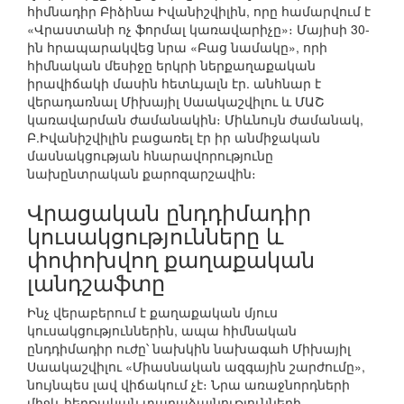
հիմնադիր Բիձինա Իվանիշվիլին, որը համարվում է
«Վրաստանի ոչ ֆորմալ կառավարիչը»։ Մայիսի 30-
ին հրապարակվեց նրա «Բաց նամակը», որի
հիմնական մեսիջը երկրի ներքաղաքական
իրավիճակի մասին հետևյալն էր. անհնար է
վերադառնալ Միխայիլ Սաակաշվիլու և ՄԱՇ
կառավարման ժամանակին։ Միևնույն ժամանակ,
Բ.Իվանիշվիլին բացառել էր իր անմիջական
մասնակցության հնարավորությունը
նախընտրական քարոզարշավին։
Վրացական ընդդիմադիր
կուսակցությունները և
փոփոխվող քաղաքական
լանդշաֆտը
Ինչ վերաբերում է քաղաքական մյուս
կուսակցություններին, ապա հիմնական
ընդդիմադիր ուժը՝ նախկին նախագահ Միխայիլ
Սաակաշվիլու «Միասնական ազգային շարժումը»,
նույնպես լավ վիճակում չէ։ Նրա առաջնորդների
միջև հերթական տարաձայնությունների