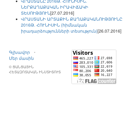
ՎՐԱՍՏԱՆԸ 2016Թ. ՀՈՒՆԻՍԻՆ.
ՆԵՐՔԱՂԱՔԱԿԱՆ ԻՐԱՎԻՃԱԿԻ
ՏԵՍՈՒԹՅՈՒՆ
[27.07.2016]
ՎՐԱՍՏԱՆԻ ԱՐՏԱՔԻՆ ՔԱՂԱՔԱԿԱՆՈՒԹՅՈՒՆԸ
2016Թ. ՀՈՒՆԻՍԻՆ (հիմնական
իրադարձությունների տեսություն)
[26.07.2016]
Գլխավոր
⋅
Մեր մասին
© ՑԱՆՑԱՅԻՆ
ՀԵՏԱԶՈՏԱԿԱՆ ԻՆՍՏԻՏՈՒՏ