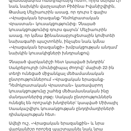
գրասենյակում հանդիպումից հետո, որին ներկա էր
նաև նախկին վարչապետ Բիձինա Իվանիշվիլին,
Թամազ Մեչիաուրին ասաց, որ դուրս է գալիս
«Վրացական երազանք-Դեմոկրատական
Վրաստան» կուսակցությունից։ Չնայած
կուսակցությունից դուրս գալուն՝ Մեչիաուրին
ասաց, որ կմնա ֆինանսաբյուջետային կոմիտեի
նախագահի պաշտոնին, ինչպես նաև կմնա
«Վրացական երազանքի» խմբակցության անդամ՝
նախկին կուսակիցների խնդրանքով։
Չնայած վարկանիշի հետ կապված խնդրին՝
Սակրեբուլոյի (մունիցիպալ ժողով)՝ մայիսի 22-ին
տեղի ունեցած միջանկյալ մեծամասնական
ընտրություններում «Վրացական երազանք-
Դեմոկրատական Վրաստան» կառավարող
կուսակցությունը շահեց մեծամասնական ինը
մանդատներից յոթը։ Սակայն ընտրություններն
ունեցել են որոշակի խնդիրներ՝ կապված Միխայիլ
Սաակաշվիլու կուսակցության ընդդիմադիրների
դիմակայության հետ։
Ավելի ուշ, «Վրացական երազանքին» և նրա
վարկանիշը որոշեց պաշտպանել նաև նրա