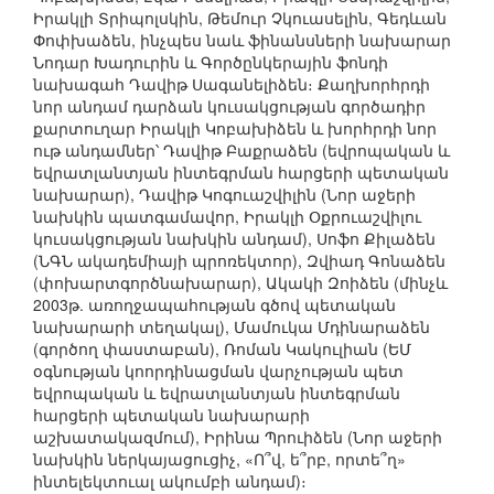
Իրակլի Տրիպոլսկին, Թեմուր Չկուասելին, Գեդևան
Փոփխաձեն, ինչպես նաև ֆինանսների նախարար
Նոդար Խադուրին և Գործընկերային ֆոնդի
նախագահ Դավիթ Սագանելիձեն։ Քաղխորհրդի
նոր անդամ դարձան կուսակցության գործադիր
քարտուղար Իրակլի Կոբախիձեն և խորհրդի նոր
ութ անդամներ՝ Դավիթ Բաքրաձեն (եվրոպական և
եվրատլանտյան ինտեգրման հարցերի պետական
նախարար), Դավիթ Կոգուաշվիլին (Նոր աջերի
նախկին պատգամավոր, Իրակլի Օքրուաշվիլու
կուսակցության նախկին անդամ), Սոֆո Քիլաձեն
(ՆԳՆ ակադեմիայի պրոռեկտոր), Զվիադ Գոնաձեն
(փոխարտգործնախարար), Ակակի Զոիձեն (մինչև
2003թ. առողջապահության գծով պետական
նախարարի տեղակալ), Մամուկա Մդինարաձեն
(գործող փաստաբան), Ռոման Կակուլիան (ԵՄ
օգնության կոորդինացման վարչության պետ
եվրոպական և եվրատլանտյան ինտեգրման
հարցերի պետական նախարարի
աշխատակազմում), Իրինա Պրուիձեն (Նոր աջերի
նախկին ներկայացուցիչ, «Ո՞վ, ե՞րբ, որտե՞ղ»
ինտելեկտուալ ակումբի անդամ)։