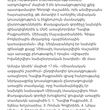
արդյունքում՝ մայիսի 5-ին կուսակցությունը լքեց
պատգամավոր Գեորգի Վաշաձեն, որն անմիջապես
հայտարարեց, թե մտադիր է ստեղծել սեփական
կուսակցություն և ինքնուրույն մասնակցել
ընտրություններին։ Քաղաքական գործիչը նախկին
զինակիցներին և ՄԱՇ առաջնորդներ Դավիթ
Բաքրաձեին, Միխայիլ Մաչավարիանիին, Գիգա
Բոկերիային մեղադրեց «կաբինետային
կառավարման» մեջ։ Մեկնաբանելով իր նախկին
զինակցի քայլը՝ Միխայիլ Սաակաշվիլին Վաշաձեի
այս արարքը բնութագրել է որպես «օլիգարխ
Իվանիշվիլու նախընտրական խաղերի» մի մաս։
Ամսվա կեսին՝ մայիսի 17-ին, «Միասնական
ազգային շարժում» ընդդիմադիր կուսակցության
առաջնորդ Դավիթ Բաքրաձեն վրաց հանրությանը
ներկայացրեց կուսակցության ընտրացուցակի
առաջին տասնյակը, որը համաձայնեցվել էր
նախկին նախագահ Միխայիլ Սաակաշվիլու հետ։
Քաղաքական գործչի խոսքերով՝ ցուցակի առաջին
տասնյակն այսպիսին է. 1. Դավիթ Բաքրաձե, 2.
Ելենա Խոշտարիա, 3. Ռոման Գոցիրիձե, 4. Նիկա