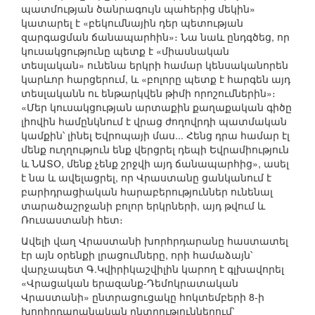
պատմության ծանրագույն պահերից մեկին»
կատարել է «բեկումնային դեր պետության
զարգացման ճանապարհին»։ Նա նաև ընդգծեց, որ
կուսակցությունը պետք է «միասնական
տեսլական» ունենա երկրի համար կենսականորեն
կարևոր հարցերում, և «բոլորը պետք է հարգեն այդ
տեսլականն ու ենթարկվեն թիմի որոշումներին»։
«Մեր կուսակցության արտաքին քաղաքական գիծը
լիովին համընկնում է վրաց ժողովրդի պատմական
կամքին՝ լինել Եվրոպայի մաս... Հենց դրա համար էլ
մենք ուղղություն ենք վերցրել դեպի Եվրամիություն
և ՆԱՏՕ, մենք չենք շրջվի այդ ճանապարհից», ասել
է նա և ավելացրել, որ Վրաստանը ցանկանում է
բարիդրացիական հարաբերություններ ունենալ
տարածաշրջանի բոլոր երկրների, այդ թվում և
Ռուսաստանի հետ։
Ավելի վաղ Վրաստանի խորհրդարանը հաստատել
էր այն օրենքի լրացումները, որի համաձայն՝
վարչապետ Գ.Կվիրիկաշվիլին կարող է գլխավորել
«Վրացական երազանք-Դեմոկրատական
Վրաստանի» ընտրացուցակը հոկտեմբերի 8-ի
խորհրդարանական ընտրություններում՝