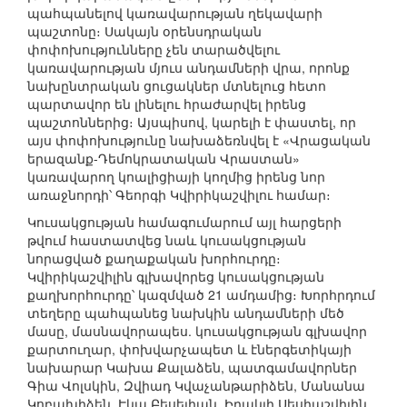
պահպանելով կառավարության ղեկավարի
պաշտոնը։ Սակայն օրենսդրական
փոփոխությունները չեն տարածվելու
կառավարության մյուս անդամների վրա, որոնք
նախընտրական ցուցակներ մտնելուց հետո
պարտավոր են լինելու հրաժարվել իրենց
պաշտոններից։ Այսպիսով, կարելի է փաստել, որ
այս փոփոխությունը նախաձեռնվել է «Վրացական
երազանք-Դեմոկրատական Վրաստան»
կառավարող կոալիցիայի կողմից իրենց նոր
առաջնորդի՝ Գեորգի Կվիրիկաշվիլու համար։
Կուսակցության համագումարում այլ հարցերի
թվում հաստատվեց նաև կուսակցության
նորացված քաղաքական խորհուրդը։
Կվիրիկաշվիլին գլխավորեց կուսակցության
քաղխորհուրդը՝ կազմված 21 ամդամից։ Խորհրդում
տեղերը պահպանեց նախկին անդամների մեծ
մասը, մասնավորապես. կուսակցության գլխավոր
քարտուղար, փոխվարչապետ և էներգետիկայի
նախարար Կախա Քալաձեն, պատգամավորներ
Գիա Վոլսկին, Զվիադ Կվաչանթարիձեն, Մանանա
Կոբախիձեն, Էկա Բեսելիան, Իրակլի Սեսիաշվիլին,