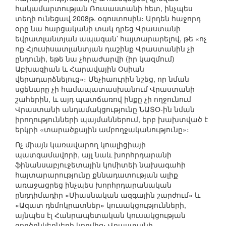
հակամարտության Ռուսաստանի հետ, ինչպես
տեղի ունեցավ 2008թ. օգոստոսին։ Արդեն հաջորդ
օրը նա հարցականի տակ դրեց Վրաստանի
եվրատլանտյան ապագան՝ հայտարարելով, թե «ոչ
ոք Հյուսիսատլանտյան դաշինք Վրաստանին չի
ընդունի, եթե նա չհրաժարվի (իր կազմում)
Աբխազիան և Հարավային Օսիան
վերադարձնելուց»։ Մեչիաուրին նշեց, որ նման
սցենարը չի համապատասխանում Վրաստանի
շահերին, և այդ պատճառով ինքը չի ողջունում
Վրաստանի անդամակցությունը ՆԱՏՕ-ին նման
իրողությունների պայմաններում, երբ խախտված է
երկրի «տարածքային ամբողջականությունը»։
Ոչ միայն կառավարող կոալիցիայի
պատգամավորի, այլ նաև խորհրդարանի
ֆինանսաբյուջետային կոմիտեի նախագահի
հայտարարությունը քննադատության ալիք
առաջացրեց ինչպես խորհրդարանական
ընդդիմադիր «Միասնական ազգային շարժում» և
«Ազատ դեմոկրատներ» կուսակցությունների,
այնպես էլ Հանրապետական կուսակցության
գործընկերների կողմից։ Վրաստանի