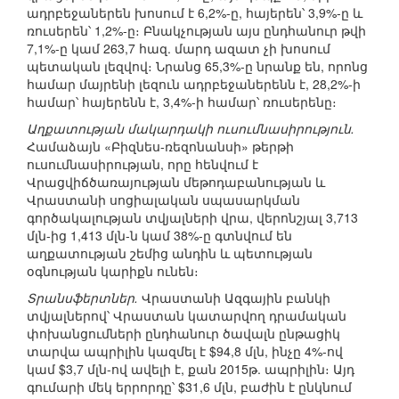
ադրբեջաներեն խոսում է 6,2%-ը, հայերեն՝ 3,9%-ը և
ռուսերեն՝ 1,2%-ը։ Բնակչության այս ընդհանուր թվի
7,1%-ը կամ 263,7 հազ. մարդ ազատ չի խոսում
պետական լեզվով։ Նրանց 65,3%-ը նրանք են, որոնց
համար մայրենի լեզուն ադրբեջաներենն է, 28,2%-ի
համար՝ հայերենն է, 3,4%-ի համար՝ ռուսերենը։
Աղքատության մակարդակի ուսումնասիրություն.
Համաձայն «Բիզնես-ռեզոնանսի» թերթի
ուսումնասիրության, որը հենվում է
Վրացվիճծառայության մեթոդաբանության և
Վրաստանի սոցիալական սպասարկման
գործակալության տվյալների վրա, վերոնշյալ 3,713
մլն-ից 1,413 մլն-ն կամ 38%-ը գտնվում են
աղքատության շեմից անդին և պետության
օգնության կարիքն ունեն։
Տրանսֆերտներ.
Վրաստանի Ազգային բանկի
տվյալներով՝ Վրաստան կատարվող դրամական
փոխանցումների ընդհանուր ծավալն ընթացիկ
տարվա ապրիլին կազմել է $94,8 մլն, ինչը 4%-ով
կամ $3,7 մլն-ով ավելի է, քան 2015թ. ապրիլին։ Այդ
գումարի մեկ երրորդը՝ $31,6 մլն, բաժին է ընկնում