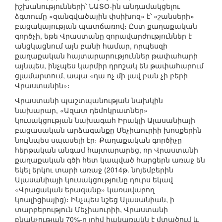
իշխանությունների՝ ՆԱՏՕ-ին անդամակցելու
ձգտումը «զանգվածային փսիխոզ» է՝ «շանսերի»
բացակայության պատճառով։ Ըստ քաղաքական
գործչի, եթե Վրաստանը զորավարժություններ է
անցկացնում այն բանի համար, որպեսզի
քաղաքական հայտարարություններ թափահարի
այնպես, ինչպես կարմիր դրոշակ են թափահարում
ցլամարտում, ապա «դա ոչ մի լավ բան չի բերի
Վրաստանին»։
Վրաստանի պաշտպանության նախկին
նախարար, «Ազատ դեմոկրատներ»
կուսակցության նախագահ Իրակլի Ալասանիայի
բացասական արձագանքը Մեչիաուրիի խոսքերին
նույնպես սպասելի էր։ Քաղաքական գործիչը
հերթական անգամ հայտարարեց, որ Վրաստանի
քաղաքական գծի հետ կապված հարցերն առաջ են
եկել երկու տարի առաջ (2014թ. նոյեմբերին
Ալասանիայի կուսակցությունը դուրս եկավ
«Վրացական երազանք» կառավարող
կոալիցիայից)։ Ինչպես նշեց Ալասանիան, ի
տարբերություն Մեչիաուրիի, Վրաստանի
բնակչության 70%-ը լրիվ հակառակն է մտածում և