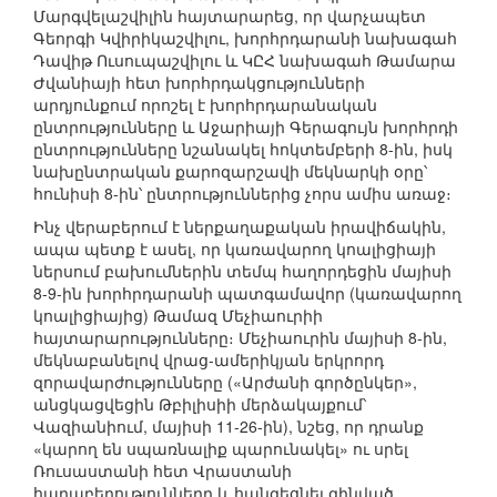
Մարգվելաշվիլին հայտարարեց, որ վարչապետ
Գեորգի Կվիրիկաշվիլու, խորհրդարանի նախագահ
Դավիթ Ուսուպաշվիլու և ԿԸՀ նախագահ Թամարա
Ժվանիայի հետ խորհրդակցությունների
արդյունքում որոշել է խորհրդարանական
ընտրությունները և Աջարիայի Գերագույն խորհրդի
ընտրությունները նշանակել հոկտեմբերի 8-ին, իսկ
նախընտրական քարոզարշավի մեկնարկի օրը՝
հունիսի 8-ին՝ ընտրություններից չորս ամիս առաջ։
Ինչ վերաբերում է ներքաղաքական իրավիճակին,
ապա պետք է ասել, որ կառավարող կոալիցիայի
ներսում բախումներին տեմպ հաղորդեցին մայիսի
8-9-ին խորհրդարանի պատգամավոր (կառավարող
կոալիցիայից) Թամազ Մեչիաուրիի
հայտարարությունները։ Մեչիաուրին մայիսի 8-ին,
մեկնաբանելով վրաց-ամերիկյան երկրորդ
զորավարժությունները («Արժանի գործընկեր»,
անցկացվեցին Թբիլիսիի մերձակայքում՝
Վազիանիում, մայիսի 11-26-ին), նշեց, որ դրանք
«կարող են սպառնալիք պարունակել» ու սրել
Ռուսաստանի հետ Վրաստանի
հարաբերությունները և հանգեցնել զինված