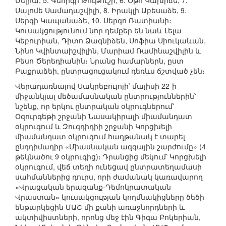
Մելիա, 5. Գեորգի Թութուշի, 6. Օթո Կախիձե, 7.
Սալոմե Սամադաշվիլի, 8. Իրակլի Աբեսաձե, 9.
Սերգի Կապանաձե, 10. Սերգո Ռատիանի։
Կուսակցությունում նոր դեմքեր են նաև Լելա
Կեբուրիան, Դիտո Ձագնիձեն, Սոֆիա Սիուկաևան,
Նինո Կվինտաիշվիլին, Մարիամ Ռամինաշվիլին և
Բեսո Ծերեդիանին։ Նրանց համարներն, ըստ
Բաքրաձեի, ընտրացուցակում դեռևս ճշտված չեն։
Վերադառնալով Սակրեբուլոյի՝ մայիսի 22-ի
միջանկյալ մեծամասնական ընտրություններին՝
նշենք, որ երկու ընտրական օկրուգներում՝
Օզուրգեթի շրջանի Նասակիրալի միամանդատ
օկրուգում և Զուգդիդիի շրջանի Կորցխելի
միամանդատ օկրուգում հաղթանակ է տարել
ընդդիմադիր «Միասնական ազգային շարժումը» (4
թեկնածու 9 օկրուգից)։ Դրանցից մեկում՝ Կորցխելի
օկրուգում, վեճ տեղի ունեցավ ընտրատեղամասի
սահմաններից դուրս, որի ժամանակ կառավարող
«Վրացական երազանք-Դեմոկրատական
Վրաստան» կուսակցության կողմնակիցները ծեծի
ենթարկեցին ՄԱՇ մի քանի առաջնորդների և
ակտիվիստների, որոնց մեջ էին Գիգա Բոկերիան,