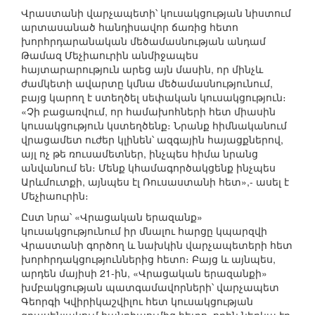
Վրաստանի վարչապետի՝ կուսակցության նիստում
արտասանած հանդիսավոր ճառից հետո
խորհրդարանական մեծամասնության անդամ
Թամազ Մեչիաուրին անմիջապես
հայտարարություն արեց այն մասին, որ մինչև
ժամկետի ավարտը կմնա մեծամասնությունում,
բայց կարող է ստեղծել սեփական կուսակցություն։
«Չի բացառվում, որ համախոհների հետ միասին
կուսակցություն կստեղծենք։ Նրանք հիմնականում
վրացամետ ուժեր կլինեն՝ ազգային հայացքներով,
այլ ոչ թե ռուսամետներ, ինչպես հիմա նրանց
անվանում են։ Մենք կհամագործակցենք ինչպես
Արևմուտքի, այնպես էլ Ռուսաստանի հետ»,- ասել է
Մեչիաուրին։
Ըստ նրա՝ «Վրացական երազանք»
կուսակցությունում իր մնալու հարցը կպարզվի
Վրաստանի գործող և նախկին վարչապետերի հետ
խորհրդակցություններից հետո։ Բայց և այնպես,
արդեն մայիսի 21-ին, «Վրացական երազանքի»
խմբակցության պատգամավորների՝ վարչապետ
Գեորգի Կվիրիկաշվիլու հետ կուսակցության