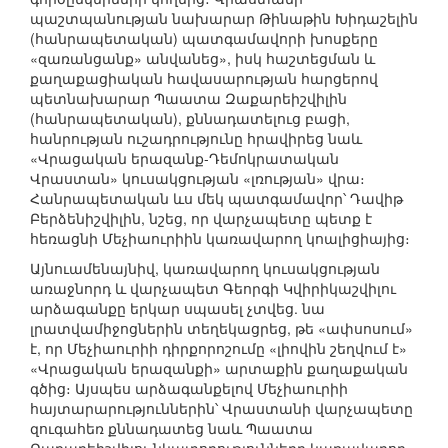
պաշտպանության նախարար Թինաթին Խիդաշելին
(հանրապետական) պատգամավորի խոսքերը
«զառանցանք» անվանեց», իսկ հաշտեցման և
քաղաքացիական հավասարության հարցերով
պետնախարար Պաատա Զաքարեիշվիլին
(հանրապետական), քննադատելուց բացի,
հանրության ուշադրությունը հրավիրեց նաև
«Վրացական երազանք-Դեմոկրատական
Վրաստան» կուսակցության «լռության» վրա։
Հանրապետական ևս մեկ պատգամավոր՝ Դավիթ
Բերձենիշվիլին, նշեց, որ վարչապետը պետք է
հեռացնի Մեչիաուրիին կառավարող կոալիցիայից։
Այնուամենայնիվ, կառավարող կուսակցության
առաջնորդ և վարչապետ Գեորգի Կվիրիկաշվիլու
արձագանքը երկար սպասել չտվեց. նա
լրատվամիջոցներին տեղեկացրեց, թե «ափսոսում»
է, որ Մեչիաուրիի դիրքորոշումը «լիովին շեղվում է»
«Վրացական երազանքի» արտաքին քաղաքական
գծից։ Այսպես արձագանքելով Մեչիաուրիի
հայտարարություններին՝ Վրաստանի վարչապետը
զուգահեռ քննադատեց նաև Պաատա