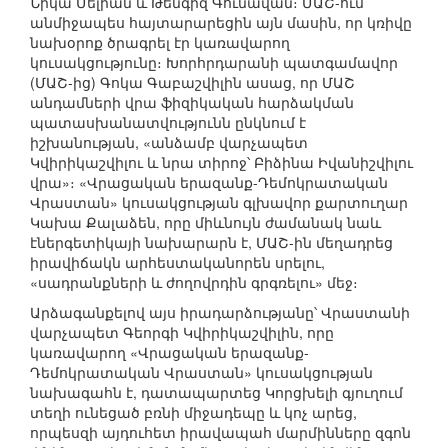
Նիկա Մելիան և Թենգիզ Գունավան։ ՄԱՇ-ում
անմիջապես հայտարարեցին այն մասին, որ կռիվը
նախօրոք ծրագրել էր կառավարող
կուսակցությունը։ Խորհրդարանի պատգամավոր
(ՄԱՇ-ից) Գոկա Գաբաշվիլին ասաց, որ ՄԱՇ
անդամների վրա ֆիզիկական հարձակման
պատասխանատվությունն ընկնում է
իշխանության, «անձամբ վարչապետ
Կվիրիկաշվիլու և նրա տիրոջ՝ Բիձինա Իվանիշվիլու
վրա»։ «Վրացական երազանք-Դեմոկրատական
Վրաստան» կուսակցության գլխավոր քարտուղար
Կախա Քալաձեն, որը միևնույն ժամանակ նաև
էներգետիկայի նախարարն է, ՄԱՇ-ին մեղադրեց
իրավիճակն արհեստականորեն սրելու,
«սադրանքների և ժողովրդին գրգռելու» մեջ։
Արձագանքելով այս իրադարձությանը՝ Վրաստանի
վարչապետ Գեորգի Կվիրիկաշվիլին, որը
կառավարող «Վրացական երազանք-
Դեմոկրատական Վրաստան» կուսակցության
նախագահն է, դատապարտեց Կորցխելի գյուղում
տեղի ունեցած բռնի միջադեպը և կոչ արեց,
որպեսզի այդուհետ իրավապահ մարմինները զգոն