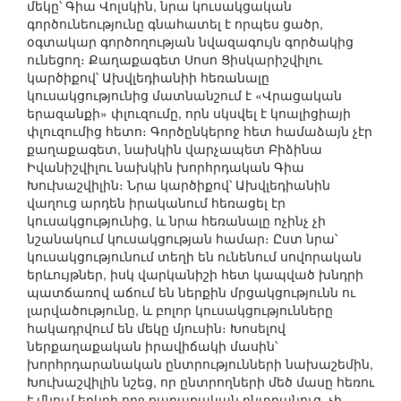
մեկը՝ Գիա Վոլսկին, նրա կուսակցական
գործունեությունը գնահատել է որպես ցածր,
օգտակար գործողության նվազագույն գործակից
ունեցող։ Քաղաքագետ Սոսո Ցիսկարիշվիլու
կարծիքով՝ Ախվլեդիանիի հեռանալը
կուսակցությունից մատնանշում է «Վրացական
երազանքի» փլուզումը, որն սկսվել է կոալիցիայի
փլուզումից հետո։ Գործընկերոջ հետ համաձայն չէր
քաղաքագետ, նախկին վարչապետ Բիձինա
Իվանիշվիլու նախկին խորհրդական Գիա
Խուխաշվիլին։ Նրա կարծիքով՝ Ախվլեդիանին
վաղուց արդեն իրականում հեռացել էր
կուսակցությունից, և նրա հեռանալը ոչինչ չի
նշանակում կուսակցության համար։ Ըստ նրա՝
կուսակցությունում տեղի են ունենում սովորական
երևույթներ, իսկ վարկանիշի հետ կապված խնդրի
պատճառով աճում են ներքին մրցակցությունն ու
լարվածությունը, և բոլոր կուսակցությունները
հակադրվում են մեկը մյուսին։ Խոսելով
ներքաղաքական իրավիճակի մասին՝
խորհրդարանական ընտրությունների նախաշեմին,
Խուխաշվիլին նշեց, որ ընտրողների մեծ մասը հեռու
է մնում երկրի ողջ քաղաքական ընտրանուց, չի