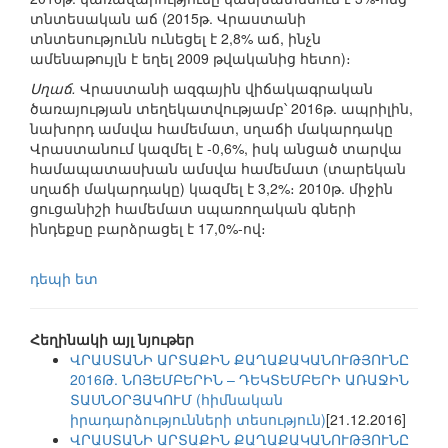
տնտեսական աճ (2015թ. Վրաստանի
տնտեսությունն ունեցել է 2,8% աճ, ինչն
ամենաթույլն է եղել 2009 թվականից հետո)։
Սղաճ.
Վրաստանի ազգային վիճակագրական
ծառայության տեղեկատվությամբ՝ 2016թ. ապրիլին,
նախորդ ամսվա համեմատ, սղաճի մակարդակը
Վրաստանում կազմել է -0,6%, իսկ անցած տարվա
համապատասխան ամսվա համեմատ (տարեկան
սղաճի մակարդակը) կազմել է 3,2%։ 2010թ. միջին
ցուցանիշի համեմատ սպառողական գների
ինդեքսը բարձրացել է 17,0%-ով։
դեպի ետ
Հեղինակի այլ նյութեր
ՎՐԱՍՏԱՆԻ ԱՐՏԱՔԻՆ ՔԱՂԱՔԱԿԱՆՈՒԹՅՈՒՆԸ
2016Թ. ՆՈՅԵՄԲԵՐԻՆ – ԴԵԿՏԵՄԲԵՐԻ ԱՌԱՋԻՆ
ՏԱՍՆՕՐՅԱԿՈՒՄ (հիմնական
իրադարձությունների տեսություն)
[21.12.2016]
ՎՐԱՍՏԱՆԻ ԱՐՏԱՔԻՆ ՔԱՂԱՔԱԿԱՆՈՒԹՅՈՒՆԸ