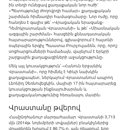
ին տեղի ունեցավ քաղաքական նոր ուժի՝
«Պետությունը ժողովրդի համար» քաղաքական
շարժման հիմնադիր համագումարը։ Նոր ուժը, որը
հանդես է գալիս թե՛ «Վրացական երազանք-
Դեմոկրատական Վրաստանի» և թե՛ «Միասնական
ազգային շարժման» հասցեին քննադատական
հայտարարություններով, գլխավորում է հայտնի
օպերային երգիչ Պաատա Բուրչուլաձեն, որը, որոշ
սոցհարցումների համաձայն, վայելում է երկրի
շարքային քաղաքացիների աջակցությունը։
Մեկ այլ կուսակցություն՝ «Հանուն երջանիկ
Վրաստանի», որը հիմնել է Կիևի նախկին
քաղաքապետ, ներկայում Վրաստանում ապրող
Լեոնիդ Չեռնովեցկին, մայիսի 17-ին հայտարարեց
կուսակցության ինքնալուծարման և
քաղաքականությունից հեռանալու մասին։
Վրաստանը թվերով
Համընդհանուր մարդահամար.
Վրաստանի 3,713
մլն (2014թ. նոյեմբերի տվյալներ) բնակիչներից
վրացերեն խոսում է 86,7%-ը, այն դեպքում, երբ