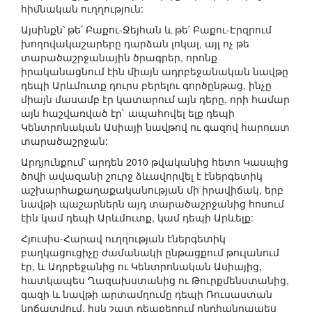
հիմնական ուղղություն:
Այսինքն՝ թե՛ Բաքու-Ջեյհան և թե՛ Բաքու-Էրզրում
խողովակաշարերը դարձան լոկալ, այլ ոչ թե
տարածաշրջանային ծրագրեր, որոնք
իրականացնում էին միայն ադրբեջանական նավթը
դեպի Արևմուտք դուրս բերելու գործընթաց, ինչը
միայն մասամբ էր կատարում այն դերը, որի համար
այն հաշվառված էր` ապահովել ելք դեպի
Կենտրոնական Ասիայի նավթով ու գազով հարուստ
տարածաշրջան:
Արդյունքում՝ արդեն 2010 թվականից հետո Կասպից
ծովի ավազանի շուրջ ձևավորվել է էներգետիկ
աշխարհաքաղաքականության մի իրավիճակ, երբ
նավթի պաշարներն այդ տարածաշրջանից հոսում
էին կամ դեպի Արևմուտք, կամ դեպի Արևելք:
Հյուսիս-Հարավ ուղղության էներգետիկ
բաղկացուցիչը ժամանակի ընթացքում թուլանում
էր, և Ադրբեջանից ու Կենտրոնական Ասիայից,
հատկապես Ղազախստանից ու Թուրքմենստանից,
գազի և նավթի արտամղումը դեպի Ռուսաստան
կրճատվում, իսկ շատ դեպքերում ընդհանրապես