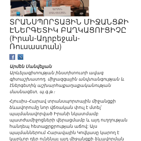
ՏՐԱՆՍՊՈՐՏԱՅԻՆ ՄԻՋԱՆՑՔԻ
ԷՆԵՐԳԵՏԻԿ ԲԱՂԿԱՑՈՒՑԻՉԸ
(Իրան-Ադրբեջան-
Ռուսաստան)
Արմեն Մանվելյան
Արևելագիտության ինստիտուտի ավագ
գիտաշխատող, միջազգային անվտանգության և
էներգետիկ աշխարհաքաղաքականության
մասնագետ, պ.գ.թ.։
Հյուսիս-Հարավ տրանսպորտային միջանցքի
ձևավորումը նոր վճռական փուլ է մտել՝
պայմանավորված Իրանի նկատմամբ
պատժամիջոցների վերացմամբ և այդ ուղղության
հանդեպ հետաքրքրության աճով: Այս
պայմաններում Հարավային Կովկասը կարող է
կարևոր դեր ունենալ այդ միջանցքի ձևավորման