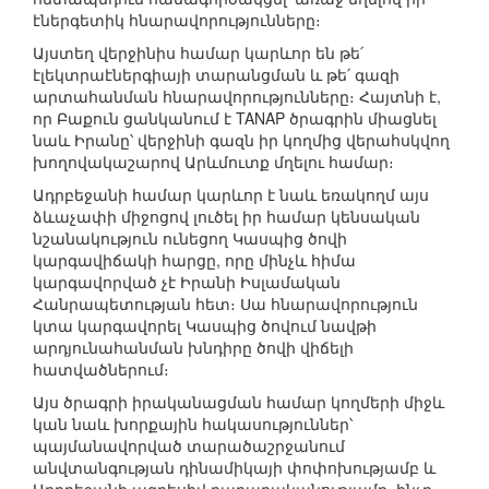
էներգետիկ հնարավորությունները։
Այստեղ վերջինիս համար կարևոր են թե՛
էլեկտրաէներգիայի տարանցման և թե՛ գազի
արտահանման հնարավորությունները։ Հայտնի է,
որ Բաքուն ցանկանում է TANAP ծրագրին միացնել
նաև Իրանը՝ վերջինի գազն իր կողմից վերահսկվող
խողովակաշարով Արևմուտք մղելու համար։
Ադրբեջանի համար կարևոր է նաև եռակողմ այս
ձևաչափի միջոցով լուծել իր համար կենսական
նշանակություն ունեցող Կասպից ծովի
կարգավիճակի հարցը, որը մինչև հիմա
կարգավորված չէ Իրանի Իսլամական
Հանրապետության հետ։ Սա հնարավորություն
կտա կարգավորել Կասպից ծովում նավթի
արդյունահանման խնդիրը ծովի վիճելի
հատվածներում։
Այս ծրագրի իրականացման համար կողմերի միջև
կան նաև խորքային հակասություններ՝
պայմանավորված տարածաշրջանում
անվտանգության դինամիկայի փոփոխությամբ և