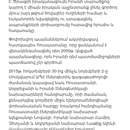
է: Ծրագրի իրականացումն Իրանի տարածքով
կարող է միայն իրական այլընտրանք լինել գործող
մյուս (այդ թվում ծովային) ուղիների համար և
էականորեն նվազեցնել ու արագացնել
ապրանքների փոխադրումը հարավից հյուսիս և
հակառակը:
Փոփոխվող պայմաններում ակտիվացավ
հատկապես Ռուսաստանը, որը ցանկանում է
վերակենդանացնել դեռ 2000թ. կնքված
պայմանագիրը, որն Իրանի դեմ պատժամիջոցների
պատճառով չէր գործում:
2015թ. հոկտեմբերի 30-ից մինչև նոյեմբերի 2-ը
Մոսկվայում ԱՊՀ էներգետիկ գագաթաժողովի
ժամանակ կայացավ նաև Ռուսաստանի,
Ադրբեջանի և Իրանի էներգետիկայի
նախարարների հանդիպումը, որի ժամանակ
քննարկվեց կողմերի միջև էլեկտրաէներգիայի
փոխանակման հարցը: Եռակողմ հանդիպմանը
Ռուսաստանի էներգետիկայի նախարար
Ալեքսանդր Նովակի, Իրանի նախարար Համիդ
Չիտչանի և Ադրբեջանի նախարար Նաթիք Ալիևի
մասնակցությամբ քննարկվեց եռակողմ