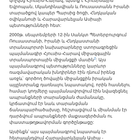
կոչվեց Հյուսիս-Հարավ, պետք է Հյուսիսային
Եվրոպան, Սկանդինավիան և Ռուսաստանն Իրանի
տարածքով կապեր Պարսից ծոցի, Հնդկական
օվիկանոսի և Հարավարևելյան Ասիայի
պետությունների հետ:
2000թ. սեպտեմբերի 12-ին Սանկտ Պետերբուրգում
Ռուսաստանի, Իրանի և Հնդկաստանի
տրանսպորտի նախարարները ստորագրեցին
պայմանագիր Հյուսիս-Հարավ միջազգային
2
տրանսպորտային միջանցքի մասին
: Այս
պայմանագրով պետությունները կարևոր
ռազմավարական խնդիրներ էին դնում իրենց
առջև` գործող ծովային միջանցքին իրական
այլընտրանք դառնալու նպատակով, որին հասնելու
համար կողմերը պայմանավորվում էին նվազեցնել
ապրանքների տարանցման ժամանակը,
կրճատվում էր նաև տարանցման
ճանապարհածախսը, հեշտացվում և միանման էր
դարձվում ապրանքների մաքսազերծման ու
փաստաթղթավորման գործընթացը:
Այսինքն՝ այս պայմանագրով նպատակ էր
հետապնդվում Հարավարևելյան Ասիա -