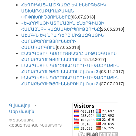
ՀԵՂՈՒԿԱՑՎԱԾ ԳԱԶԸ ԵՎ ԷՆԵՐԳԵՏԻԿ
ԱՇԽԱՐՀԱՔԱՂԱՔԱԿԱՆ
ՓՈՓՈԽՈՒԹՅՈՒՆՆԵՐԸ
[06.07.2018]
«ԵՎՐՈՊԱՅԻ ԱՏՈՄԱՅԻՆ ԷՆԵՐԳԻԱՅԻ
ՀԱՄԱՅՆՔ» ԿԱԶՄԱԿԵՐՊՈՒԹՅՈՒՆԸ
[25.05.2018]
ԱԷՄԳ-Ն ԵՎ ՆՐԱ ԴԵՐԸ ՄԻՋԱԶԳԱՅԻՆ
ՀԱՐԱԲԵՐՈՒԹՅՈՒՆՆԵՐԻ
ՀԱՄԱԿԱՐԳՈՒՄ
[07.05.2018]
ԷՆԵՐԳԵՏԻԿ ԿԱՌՈՒՅՑՆԵՐԸ ՄԻՋԱԶԳԱՅԻՆ
ՀԱՐԱԲԵՐՈՒԹՅՈՒՆՆԵՐՈՒՄ
[15.12.2017]
ԷՆԵՐԳԵՏԻԿ ԳՈՐԾՈՆԸ ԱՐԴԻ ՄԻՋԱԶԳԱՅԻՆ
ՀԱՐԱԲԵՐՈՒԹՅՈՒՆՆԵՐՈՒՄ (Մաս 3)
[03.11.2017]
ԷՆԵՐԳԵՏԻԿ ԳՈՐԾՈՆԸ ԱՐԴԻ ՄԻՋԱԶԳԱՅԻՆ
ՀԱՐԱԲԵՐՈՒԹՅՈՒՆՆԵՐՈՒՄ (Մաս 2)
[27.07.2017]
Գլխավոր
⋅
Մեր մասին
© ՑԱՆՑԱՅԻՆ
ՀԵՏԱԶՈՏԱԿԱՆ ԻՆՍՏԻՏՈՒՏ