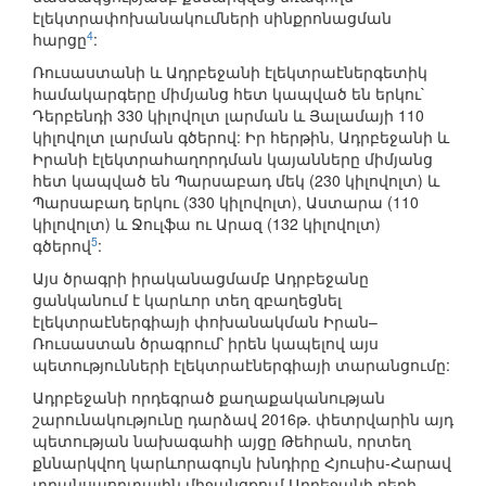
էլեկտրափոխանակումների սինքրոնացման
4
հարցը
:
Ռուսաստանի և Ադրբեջանի էլեկտրաէներգետիկ
համակարգերը միմյանց հետ կապված են երկու`
Դերբենդի 330 կիլովոլտ լարման և Յալամայի 110
կիլովոլտ լարման գծերով: Իր հերթին, Ադրբեջանի և
Իրանի էլեկտրահաղորդման կայանները միմյանց
հետ կապված են Պարսաբադ մեկ (230 կիլովոլտ) և
Պարսաբադ երկու (330 կիլովոլտ), Աստարա (110
կիլովոլտ) և Ջուլֆա ու Արազ (132 կիլովոլտ)
5
գծերով
:
Այս ծրագրի իրականացմամբ Ադրբեջանը
ցանկանում է կարևոր տեղ զբաղեցնել
էլեկտրաէներգիայի փոխանակման Իրան–
Ռուսաստան ծրագրում՝ իրեն կապելով այս
պետությունների էլեկտրաէներգիայի տարանցումը:
Ադրբեջանի որդեգրած քաղաքականության
շարունակությունը դարձավ 2016թ. փետրվարին այդ
պետության նախագահի այցը Թեհրան, որտեղ
քննարկվող կարևորագույն խնդիրը Հյուսիս-Հարավ
տրանսպորտային միջանցքում Ադրեջանի դերի