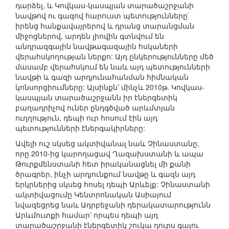
դարձել, և Կովկաս-կասպյան տարածաշրջանի
նավթով ու գազով հարուստ պետությունները`
իրենց հանքավայրերով և դրանց տարանցման
միջոցներով, արդեն լիովին գտնվում են
անդրազգային նավթագազային հսկաների
վերահսկողության ներքո: Այդ ընկերությունները մեծ
մասամբ վերահսկում են նաև այդ պետությունների
նավթի և գազի արդյունահանման հիմնական
կոնսորցիումները: Այսինքն՝ մինչև 2010թ. Կովկաս-
կասպյան տարածաշրջանն իր էներգետիկ
բաղադրիչով ուներ ընդգծված արևմտյան
ուղղություն, դեպի ուր հոսում էին այդ
պետությունների էներգակիրները:
Ավելի ուշ սկսեց ակտիվանալ նաև Չինաստանը,
որը 2010-ից կարողացավ Ղազախստանի և ապա
Թուրքմենստանի հետ իրականացնել մի քանի
ծրագրեր, ինչի արդյունքում նավթը և գազն այդ
երկրներից սկսեց հոսել դեպի Արևելք: Չինաստանի
ակտիվացումը Կենտրոնական Ասիայում
նվազեցրեց նաև Ադրբեջանի դերակատարությունն
Արևմուտքի համար՝ որպես դեպի այդ
տարածաշրջանի էներգետիկ շուկա դուրս գալու