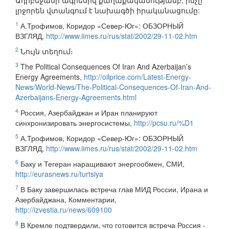
Ադրբեջանի ագրեսիվ քաղաքականությամբ, ինչը
լրջորեն վտանգում է նախագծի իրականացումը:
1
А.Трофимов, Коридор «Север-Юг»: ОБЗОРНЫЙ
ВЗГЛЯД,
http://www.iimes.ru/rus/stat/2002/29-11-02.htm
2
Նույն տեղում։
3
The Political Consequences Of Iran And Azerbaijan’s
Energy Agreements,
http://oilprice.com/Latest-Energy-
News/World-News/The-Political-Consequences-Of-Iran-And-
Azerbaijans-Energy-Agreements.html
4
Россия, Азербайджан и Иран планируют
синхронизировать энергосистемы,
http://pcsu.ru/%D1
5
А.Трофимов, Коридор «Север-Юг»: ОБЗОРНЫЙ
ВЗГЛЯД,
http://www.iimes.ru/rus/stat/2002/29-11-02.htm
6
Баку и Тегеран наращивают энергообмен, СМИ,
http://eurasnews.ru/turtsiya
7
В Баку завершилась встреча глав МИД России, Ирана и
Азербайджана, Комментарии,
http://izvestia.ru/news/609100
8
В Кремле подтвердили, что готовится встреча Россия -