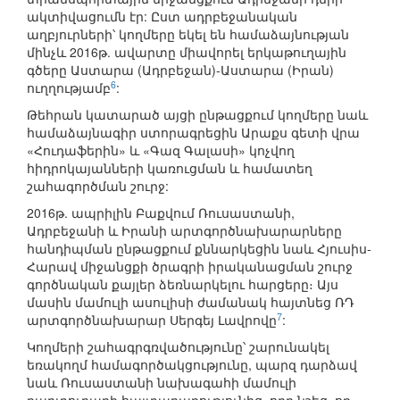
ակտիվացումն էր: Ըստ ադրբեջանական
աղբյուրների՝ կողմերը եկել են համաձայնության
մինչև 2016թ. ավարտը միավորել երկաթուղային
գծերը Աստարա (Ադրբեջան)-Աստարա (Իրան)
6
ուղղությամբ
:
Թեհրան կատարած այցի ընթացքում կողմերը նաև
համաձայնագիր ստորագրեցին Արաքս գետի վրա
«Հուդաֆերին» և «Գազ Գալասի» կոչվող
հիդրոկայանների կառուցման և համատեղ
շահագործման շուրջ:
2016թ. ապրիլին Բաքվում Ռուսաստանի,
Ադրբեջանի և Իրանի արտգործնախարարները
հանդիպման ընթացքում քննարկեցին նաև Հյուսիս-
Հարավ միջանցքի ծրագրի իրականացման շուրջ
գործնական քայլեր ձեռնարկելու հարցերը։ Այս
մասին մամուլի ասուլիսի ժամանակ հայտնեց ՌԴ
7
արտգործնախարար Սերգեյ Լավրովը
:
Կողմերի շահագրգռվածությունը՝ շարունակել
եռակողմ համագործակցությունը, պարզ դարձավ
նաև Ռուսաստանի նախագահի մամուլի