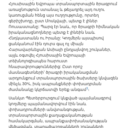
Հյուսիսային Եվրոպա տրանսպորտային ծրագրում
առաջնություն ստանալ և թելադրել այդ ուղու
կառուցման հենց այս ուղղությունը, որտեղ
գերիշխողը, ըստ Մոսկվայի, պետք է լիներ
Ռուսաստանը: Պարզ էր նաև, որ ծրագրի հիմնական
իրականացնողները պետք է լինեին նաև
Հնդկաստանն ու Իրանը: Կողմերն այսպիսով
ցանկանում էին դուրս գալ ոչ միայն
Հարավարևելյան Ասիայի ընդլայնվող շուկաներ,
այլև օգտվել Հյուսիսային Եվրոպայի
տեխնոլոգիապես հարուստ
հնարավորություններից: Ըստ որոշ
մասնագետների՝ ծրագրի իրականացման
արդյունքում տրանսպորտային ծախսերը կնվազեն
մինչև 30%, իսկ ապրանքների փոխադրման
3
ժամանակը կկրճատվի երեք անգամ
։
Սանկտ Պետերբուրգում կնքված պայմանագրով
կողմերը պայմանավորվում էին նաև
փոխադրումների անվտանգության,
տրանսպորտային քաղաքականության
համակարգման, ապրանքափոխանակության
մեծացման, տարածաշրջանների շուկաների