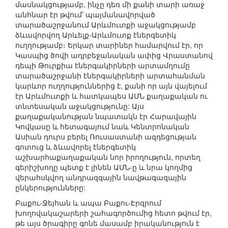
մասնակցությամբ, ինչը դեռ մի քանի տարի առաջ
անհնար էր թվում՝ պայմանավորված
տարածաշրջանում Արևմուտքի աջակցությամբ
ձևավորվող Արևելք-Արևմուտք էներգետիկ
ուղղությամբ։ Երկար տարիներ համարվում էր, որ
Կասպից ծովի ադրբեջանական ափից Վրաստանով
դեպի Թուրքիա էներգակիրների արտամղումը
տարածաշրջանի էներգակիրների արտահանման
կարևոր ուղղություններից է, քանի որ այն վայելում
էր Արևմուտքի և հատկապես ԱՄՆ քաղաքական ու
տնտեսական աջակցությունը: Այս
քաղաքականության նպատակն էր Հարավային
Կովկասը և հետագայում նաև Կենտրոնական
Ասիան դուրս բերել Ռուսաստանի ազդեցության
գոտուց և ձևավորել էներգետիկ
աշխարհաքաղաքական նոր իրողություն, որտեղ
գերիշխողը պետք է լինեն ԱՄՆ-ը և նրա կողմից
վերահսկվող անդրազգային նավթագազային
ընկերությունները:
Բաքու-Ջեյհան և ապա Բաքու-Էրզրում
խողովակաշարերի շահագործումից հետո թվում էր,
թե այս ծրագիրը գոնե մասամբ իրականություն է