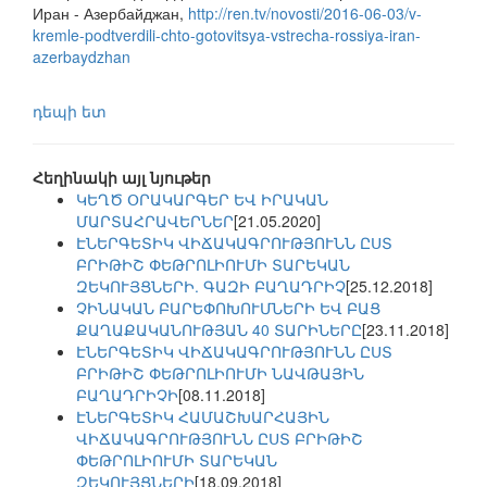
Иран - Азербайджан,
http://ren.tv/novosti/2016-06-03/v-
kremle-podtverdili-chto-gotovitsya-vstrecha-rossiya-iran-
azerbaydzhan
դեպի ետ
Հեղինակի այլ նյութեր
ԿԵՂԾ ՕՐԱԿԱՐԳԵՐ ԵՎ ԻՐԱԿԱՆ
ՄԱՐՏԱՀՐԱՎԵՐՆԵՐ
[21.05.2020]
ԷՆԵՐԳԵՏԻԿ ՎԻՃԱԿԱԳՐՈՒԹՅՈՒՆՆ ԸՍՏ
ԲՐԻԹԻՇ ՓԵԹՐՈԼԻՈՒՄԻ ՏԱՐԵԿԱՆ
ԶԵԿՈՒՅՑՆԵՐԻ. ԳԱԶԻ ԲԱՂԱԴՐԻՉ
[25.12.2018]
ՉԻՆԱԿԱՆ ԲԱՐԵՓՈԽՈՒՄՆԵՐԻ ԵՎ ԲԱՑ
ՔԱՂԱՔԱԿԱՆՈՒԹՅԱՆ 40 ՏԱՐԻՆԵՐԸ
[23.11.2018]
ԷՆԵՐԳԵՏԻԿ ՎԻՃԱԿԱԳՐՈՒԹՅՈՒՆՆ ԸՍՏ
ԲՐԻԹԻՇ ՓԵԹՐՈԼԻՈՒՄԻ ՆԱՎԹԱՅԻՆ
ԲԱՂԱԴՐԻՉԻ
[08.11.2018]
ԷՆԵՐԳԵՏԻԿ ՀԱՄԱՇԽԱՐՀԱՅԻՆ
ՎԻՃԱԿԱԳՐՈՒԹՅՈՒՆՆ ԸՍՏ ԲՐԻԹԻՇ
ՓԵԹՐՈԼԻՈՒՄԻ ՏԱՐԵԿԱՆ
ԶԵԿՈՒՅՑՆԵՐԻ
[18.09.2018]