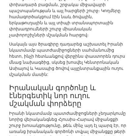
փոխադարձ բացման, շրջակա միջավայրի
պաշտպանության և այլ հարցերի շուրջ։ Կողմերը
համագործակցում էին նաև ծովային,
երկաթուղային և այլ տիպի տրանսպորտային
փոխադրումների շուրջ միասնական
չափորոշիչների մշակման հարցով։
Սակայն այս ծրագիրը դադարեց աշխատել Իրանի
նկատմամբ պատժամիջոցների սահմանումից
հետո, ինչի հետևանքով վերջինս փաստորեն դուրս
մնաց նախագծից, սկսեց խոսվել Կենտրոնական
Ասիայով և Կասպից ծովով այլընտրանքային ուղու
մշակման մասին:
Իրանական գործոնը և
էներգետիկ նոր ուղու
մշակման փորձերը
Իրանի նկատմամբ պատժամիջոցների չեղարկումը
նորից վերականգնեց Հյուսիս-Հարավ միջանցքի
շուրջ խոսակցությունը, թեև մինչ այդ էլ պարզ էր, որ
առանց իրանական գործոնի տվյալ միջանցքը թերի