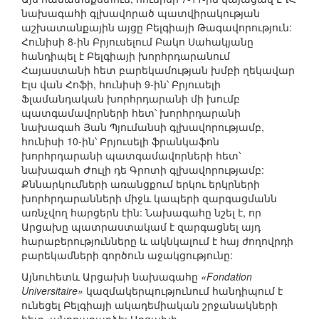
նախագահի գլխավորած պատվիրակության
աշխատանքային այցը Բելգիայի Թագավորություն:
Հունիսի 8-ին Բրյուսելում Բակո Սահակյանը
հանդիպել է Բելգիայի խորհրդարանում
Հայաստանի հետ բարեկամության խմբի ղեկավար
Էլս վան Հոֆի, հունիսի 9-ին՝ Բրյուսելի
Ֆլամանդական խորհրդարանի մի խումբ
պատգամավորների հետ՝ խորհրդարանի
նախագահ Յան Պյումանսի գլխավորությամբ,
հունիսի 10-ին՝ Բրյուսելի ֆրանկաֆոն
խորհրդարանի պատգամավորների հետ՝
նախագահ Ժուլի դե Գրոտի գլխավորությամբ:
Քննարկումների առանցքում երկու երկրների
խորհրդարանների միջև կապերի զարգացմանն
առնչվող հարցերն էին: Նախագահը նշել է, որ
Արցախը պատրաստակամ է զարգացնել այդ
հարաբերությունները և ակնկալում է հայ ժողովրդի
բարեկամների գործուն աջակցությունը:
Այնուհետև Արցախի նախագահը
«Fondation
Universitaire»
կազմակերպությունում հանդիպում է
ունեցել Բելգիայի ակադեմիական շրջանակների