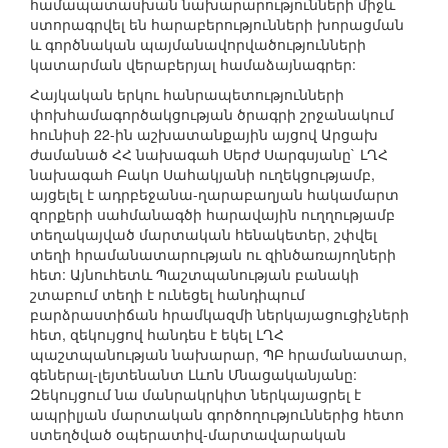
համապատասխան նախարարությունների միջև
ստորագրվել են հարաբերությունների խորացման
և գործնական պայմանավորվածությունների
կատարման վերաբերյալ համաձայնագրեր:
Հայկական երկու հանրապետությունների
փոխհամագործակցության ծրագրի շրջանակում
հունիսի 22-ին աշխատանքային այցով Արցախ
ժամանած ՀՀ նախագահ Սերժ Սարգսյանը` ԼՂՀ
նախագահ Բակո Սահակյանի ուղեկցությամբ,
այցելել է ադրբեջանա-ղարաբաղյան հակամարտ
զորքերի սահմանագծի հարավային ուղղությամբ
տեղակայված մարտական հենակետեր, շփվել
տեղի հրամանատարության ու զինծառայողների
հետ: Այնուհետև Պաշտպանության բանակի
շտաբում տեղի է ունեցել հանդիպում
բարձրաստիճան հրամկազմի ներկայացուցիչների
հետ, զեկույցով հանդես է եկել ԼՂՀ
պաշտպանության նախարար, ՊԲ հրամանատար,
գեներալ-լեյտենանտ Լևոն Մնացականյանը:
Զեկույցում նա մանրակրկիտ ներկայացրել է
ապրիլյան մարտական գործողություններից հետո
ստեղծված օպերատիվ-մարտավարական