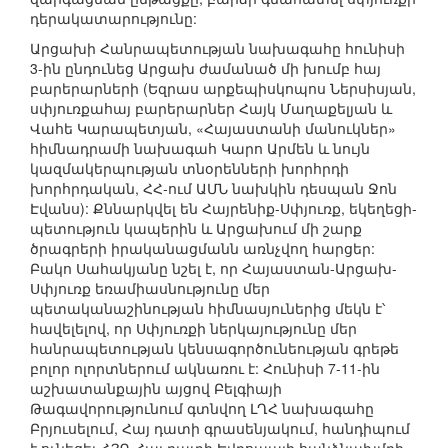
դերակատարությունը:
Արցախի Հանրապետության նախագահը հունիսի
3-ին ընդունեց Արցախ ժամանած մի խումբ հայ
բարերարների (Եզրաս արքեպիսկոպոս Ներսիսյան,
սփյուռքահայ բարերարներ Հայկ Մաղաքելյան և
Վահե Կարապետյան, «Հայաստանի մանուկներ»
հիմնադրամի նախագահ Կարո Արմեն և նույն
կազմակերպության տնօրենների խորհրդի
խորհրդական, ՀՀ-ում ԱՄՆ նախկին դեսպան Ջոն
Էվանս): Քննարկվել են Հայրենիք-Սփյուռք, եկեղեցի-
պետություն կապերին և Արցախում մի շարք
ծրագրերի իրականացմանն առնչվող հարցեր:
Բակո Սահակյանը նշել է, որ Հայաստան-Արցախ-
Սփյուռք եռամիասնությունը մեր
պետականաշինության հիմնասյուներից մեկն է՝
հավելելով, որ Սփյուռքի ներկայությունը մեր
հանրապետության կենսագործունեության գրեթե
բոլոր ոլորտներում ակնառու է: Հունիսի 7-11-ին
աշխատանքային այցով Բելգիայի
Թագավորությունում գտնվող ԼՂՀ նախագահը
Բրյուսելում, Հայ դատի գրասենյակում, հանդիպում