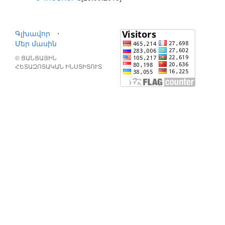
Գլխավոր
⋅
Մեր մասին
© ՑԱՆՑԱՅԻՆ
ՀԵՏԱԶՈՏԱԿԱՆ ԻՆՍՏԻՏՈՒՏ