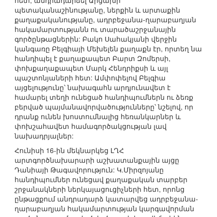
հետ, անդրադարձել Արցախի
պետականաշինությանը, ներքին և արտաքին
քաղաքականությանը, ադրբեջանա-ղարաբաղյան
հակամարտությանն ու տարածաշրջանային
գործընթացներին: Բակո Սահակյանի վերջին
կանգառը Բելգիայի Մեխելեն քաղաքն էր, որտեղ նա
հանդիպել է քաղաքապետ Բարտ Զոմերսի,
փոխքաղաքապետ Մարկ Հենդրիքսի և այլ
պաշտոնյաների հետ: Ամփոփելով Բելգիա
այցելությունը՝ նախագահն արդյունավետ է
համարել տեղի ունեցած հանդիպումներն ու ձեռք
բերված պայմանավորվածությունները՝ նշելով, որ
դրանք ունեն խոստումնալից հեռանկարներ և
փոխշահավետ համագործակցության լավ
նախադրյալներ:
Հունիսի 16-ին մեկնարկեց ԼՂՀ
արտգործնախարարի աշխատանքային այցը
Դանիայի Թագավորություն: Կ.Միրզոյանը
հանդիպումներ ունեցավ քաղաքական տարբեր
շրջանակների ներկայացուցիչների հետ, որոնց
ընթացքում անդրադարձ կատարվեց ադրբեջանա-
ղարաբաղյան հակամարտության կարգավորման