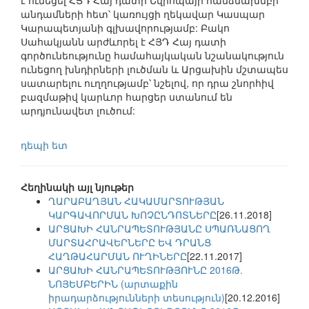
է ունեցել ՀՅԴ Հայ դատի Եվրոպայի հանձնախմբի
անդամների հետ՝ կառույցի ղեկավար Կասպար
Կարապետյանի գլխավորությամբ: Բակո
Սահակյանն արժևորել է ՀՅԴ Հայ դատի
գործունեությունը համահայկական նշանակություն
ունեցող խնդիրների լուծման և Արցախին մշտապես
սատարելու ուղղությամբ՝ նշելով, որ դրա շնորհիվ
բազմաթիվ կարևոր հարցեր ստանում են
արդյունավետ լուծում:
դեպի ետ
Հեղինակի այլ նյութեր
ՂԱՐԱԲԱՂՅԱՆ ՀԱԿԱՄԱՐՏՈՒԹՅԱՆ
ԿԱՐԳԱՎՈՐՄԱՆ ԽՈՉԸՆԴՈՏՆԵՐԸ
[26.11.2018]
ԱՐՑԱԽԻ ՀԱՆՐԱՊԵՏՈՒԹՅԱՆԸ ՍՊԱՌՆԱՑՈՂ
ՄԱՐՏԱՀՐԱՎԵՐՆԵՐԸ ԵՎ ԴՐԱՆՑ
ՀԱՂԹԱՀԱՐՄԱՆ ՈՒՂԻՆԵՐԸ
[22.11.2017]
ԱՐՑԱԽԻ ՀԱՆՐԱՊԵՏՈՒԹՅՈՒՆԸ 2016Թ.
ՆՈՅԵՄԲԵՐԻՆ (արտաքին
իրադարձությունների տեսություն)
[20.12.2016]