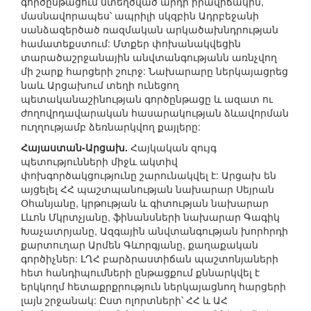
գործընթացում ստեղծված արդի իրավիճակին,
մասնավորապես՝ ապրիլի սկզբին Ադրբեջանի
սանձազերծած ռազմական արկածախնդրության
համատեքստում: Մտքեր փոխանակվեցին
տարածաշրջանային անվտանգությանն առնչվող
մի շարք հարցերի շուրջ: Նախարարը ներկայացրեց
նաև Արցախում տեղի ունեցող
պետականաշինության գործընթացը և ազատ ու
ժողովրդավարական հասարակության ձևավորման
ուղղությամբ ձեռնարկվող քայլերը:
Հայաստան-Արցախ.
Հայկական զույգ
պետությունների միջև ակտիվ
փոխգործակցությունը շարունակվել է: Արցախ են
այցելել ՀՀ պաշտպանության նախարար Սեյրան
Օհանյանը, կրթության և գիտության նախարար
Լևոն Մկրտչյանը, ֆինանսների նախարար Գագիկ
Խաչատրյանը, Ազգային անվտանգության խորհրդի
քարտուղար Արմեն Գևորգյանը, քաղաքական
գործիչներ: ԼՂՀ բարձրաստիճան պաշտոնյաների
հետ հանդիպումների ընթացքում քննարկվել է
երկկողմ հետաքրքրություն ներկայացնող հարցերի
լայն շրջանակ: Ըստ ոլորտների՝ ՀՀ և ԱՀ