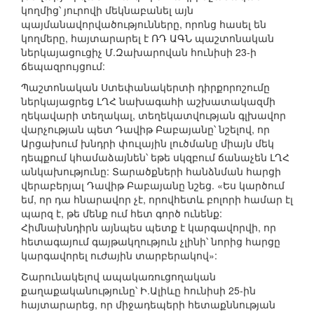
կողմից՝ յուրովի մեկնաբանել այն
պայմանավորվածությունները, որոնց հասել են
կողմերը, հայտարարել է ՌԴ ԱԳՆ պաշտոնական
ներկայացուցիչ Մ.Զախարովան հունիսի 23-ի
ճեպազրույցում:
Պաշտոնական Ստեփանակերտի դիրքորոշումը
ներկայացրեց ԼՂՀ նախագահի աշխատակազմի
ղեկավարի տեղակալ, տեղեկատվության գլխավոր
վարչության պետ Դավիթ Բաբայանը՝ նշելով, որ
Արցախում խնդրի փուլային լուծմանը միայն մեկ
դեպքում կհամաձայնեն՝ եթե սկզբում ճանաչեն ԼՂՀ
անկախությունը: Տարածքների հանձնման հարցի
վերաբերյալ Դավիթ Բաբայանը նշեց. «Ես կարծում
եմ, որ դա հնարավոր չէ, որովհետև բոլորի համար էլ
պարզ է, թե մենք ում հետ գործ ունենք:
Հիմնախնդիրն այնպես պետք է կարգավորվի, որ
հետագայում գայթակղություն չլինի՝ նորից հարցը
կարգավորել ուժային տարբերակով»:
Շարունակելով ապակառուցողական
քաղաքականությունը՝ Ի.Ալիևը հունիսի 25-ին
հայտարարեց, որ միջադեպերի հետաքննության