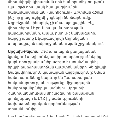
մեխանիզմի կիրառման որևէ անհրաժեշտություն
չկա: Եթե դրա տակ հասկացվում են
հակամարտության «սառեցումը» և շփման գծում
ինչ-որ լրացուցիչ միջոցների ձեռնարկումը,
Ադրբեջանն, իհարկե, չի գնա այդ քայլին: Ինչ
վերաբերում է բուն հակամարտության
կարգավորմանը, ապա, ըստ ԱՀ նախագահի,
հարցը պետք է կարգավորվի Ադրբեջանի
տարածքային ամբողջականության շրջանակում:
Արցախ-Բելգիա.
ԼՂՀ արտաքին քաղաքական
կյանքում տեղի ունեցած իրադարձություններից
կարևորությամբ անհրաժեշտ է առանձնացնել
երկրի բարձրաստիճան պաշտոնյաների՝ Բելգիայի
Թագավորություն կատարած այցելությունը: Նման
հանդիպումները կարևոր են Ղարաբաղյան
հակամարտության էությունը միջազգային
հանրությանը ներկայացնելու, Արցախի
Հանրապետության միջազգային ճանաչման
գործընթացի և ԼՂՀ իշխանությունների
նախաձեռնողական գործունեության
տեսանկյունից:
Այս համատեքստում, հունիսի 7-11-ին կայացավ ԼՂՀ