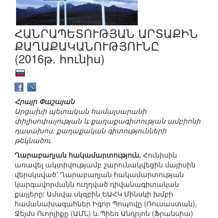
ՀԱՆՐԱՊԵՏՈՒԹՅԱՆ ԱՐՏԱՔԻՆ
ՔԱՂԱՔԱԿԱՆՈՒԹՅՈՒՆԸ
(2016թ. հունիս)
Հրայր Փաշայան
Արցախի պետական համալսարանի
փիլիսոփայության և քաղաքագիտության ամբիոնի
դասախոս, քաղաքական գիտությունների
թեկնածու
Ղարաբաղյան հակամարտություն.
Հունիսին
առավել ակտիվությամբ շարունակվեցին մայիսին
վերսկսված՝ Ղարաբաղյան հակամարտության
կարգավորմանն ուղղված դիվանագիտական
քայլերը: Ամսվա սկզբին ԵԱՀԿ Մինսկի խմբի
համանախագահներ Իգոր Պոպովը (Ռուսաստան),
Ջեյմս Ուորլիքը (ԱՄՆ) և Պիեռ Անդրյոն (Ֆրանսիա)