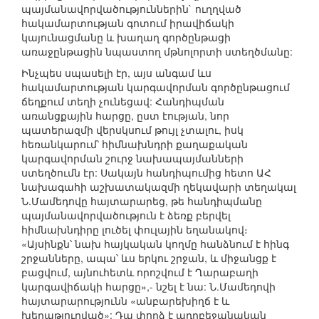
պայմանավորվածություններին` ուղղված
հակամարտության գոտում իրավիճակի
կայունացմանը և խաղաղ գործընթացի
առաջընթացին նպաստող մթնոլորտի ստեղծմանը:
Ինչպես սպասելի էր, այս անգամ ևս
հակամարտության կարգավորման գործընթացում
ճեղքում տեղի չունեցավ: Հանդիպման
առանցքային հարցը, ըստ էության, նոր
պատերազմի վերսկսում թույլ չտալու, իսկ
հեռանկարում՝ հիմնախնդրի քաղաքական
կարգավորման շուրջ նախապայմանների
ստեղծումն էր: Սակայն հանդիպումից հետո ԱՀ
նախագահի աշխատակազմի ղեկավարի տեղակալ
Ն.Մամեդովը հայտարարեց, թե հանդիպմանը
պայմանավորվածություն է ձեռք բերվել
հիմնախնդիրը լուծել փուլային եղանակով։
«Այսինքն՝ նախ հայկական կողմը հանձնում է հինգ
շրջանները, ապա՝ ևս երկու շրջան, և միջանցք է
բացվում, այնուհետև որոշվում է Ղարաբաղի
կարգավիճակի հարցը»,- նշել է նա: Ն.Մամեդովի
հայտարարությունն «անբարեխիղճ է և
խեղաթյուրված»: Դա փորձ է ադրբեջանական