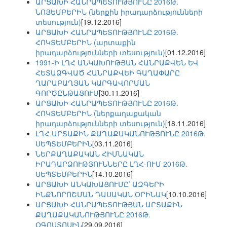
ԱՐՑԱԽԻ ՀԱՆՐԱՊԵՏՈՒԹՅՈՒՆԸ 2016Թ.
ՆՈՅԵՄԲԵՐԻՆ (ներքին իրադարձությունների
տեսություն)
[19.12.2016]
ԱՐՑԱԽԻ ՀԱՆՐԱՊԵՏՈՒԹՅՈՒՆԸ 2016Թ.
ՀՈԿՏԵՄԲԵՐԻՆ (արտաքին
իրադարձությունների տեսություն)
[01.12.2016]
1991-Ի ԼՂՀ ԱՆԿԱԽՈՒԹՅԱՆ ՀԱՆՐԱՔՎԵՆ ԵՎ
ՀԵՏԱՁԳՎԱԾ ՀԱՆՐԱՔՎԵԻ ԳԱՂԱՓԱՐԸ
ՂԱՐԱԲԱՂՅԱՆ ԿԱՐԳԱՎՈՐՄԱՆ
ԳՈՐԾԸՆԹԱՑՈՒՄ
[30.11.2016]
ԱՐՑԱԽԻ ՀԱՆՐԱՊԵՏՈՒԹՅՈՒՆԸ 2016Թ.
ՀՈԿՏԵՄԲԵՐԻՆ (ներքաղաքական
իրադարձությունների տեսություն)
[18.11.2016]
ԼՂՀ ԱՐՏԱՔԻՆ ՔԱՂԱՔԱԿԱՆՈՒԹՅՈՒՆԸ 2016Թ.
ՍԵՊՏԵՄԲԵՐԻՆ
[03.11.2016]
ՆԵՐՔԱՂԱՔԱԿԱՆ ՀԻՄՆԱԿԱՆ
ԻՐԱԴԱՐՁՈՒԹՅՈՒՆՆԵՐԸ ԼՂՀ-ՈՒՄ 2016Թ.
ՍԵՊՏԵՄԲԵՐԻՆ
[14.10.2016]
ԱՐՑԱԽԻ ԱՆԿԱԽԱՑՈՒՄԸ՝ ԱԶԳԵՐԻ
ԻՆՔՆՈՐՈՇՄԱՆ ԴԱՍԱԿԱՆ ՕՐԻՆԱԿ
[10.10.2016]
ԱՐՑԱԽԻ ՀԱՆՐԱՊԵՏՈՒԹՅԱՆ ԱՐՏԱՔԻՆ
ՔԱՂԱՔԱԿԱՆՈՒԹՅՈՒՆԸ 2016Թ.
ՕԳՈՍՏՈՍԻՆ
[29.09.2016]