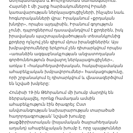
Ատրպատական և Քուրդիստան նահանգներում:
Հայտնի է մի շարք հարձակումներով Իրանի
կառավարության ներկայացուցիչների, ինչպես նաև
հոգևորականների վրա: Իրականում «քրդական
խնդիր», որպես այդպիսին, Իրանում գոյություն
չունի, դպրոցներում դասավանդվում է քրդերեն, իսկ
իրավական պաշտպանվածության տեսանկյունից
քրդերը ոչնչով չեն զիջում մյուս իրանցիներին: Այս
խմբավորումները երկրում չեն դիտարկվում որպես
«առանձին ազգաբնակչության անջատողական
գործունեություն ծավալող ներկայացուցիչներ»,
առկա է «հակահեղափոխական, հակաիսլամական
ահաբեկչական խմբավորումներ» հասկացությունը,
որի շրջանակում էլ դիտարկվում և վնասազերծվում
են նշված խմբերը:
Հունիսի 19-ին Թեհրանում մի խումբ մարդիկ են
ձերբակալվել, որոնք Ռամադան ամսին
ահաբեկչություն էին ծրագրել: Ըստ
անվտանգության նախարարության տարածած
հաղորդագրության՝ նշված խումբը
թաքֆիրիստական (իսլամական ծայրահեղական
աղանդ) ահաբեկչական խումբ է, որը պայթյուններ