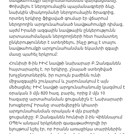
նավթահումքի արդյունահանման զարգացմանը:
Փոխվելու է ներդրումային պայմանագրերի ձևը.
նախկին միակողմանի ներդրումային ծրագրից,
որտեղ երկիրը ֆիքսված գումար էր վճարում
ներդրողին արդյունահանած նավթահումքի դիմաց,
այժմ Իրանի ազգային նավթային ընկերությունն
արտասահմանյան ներդրողների հետ համատեղ
ընկերություններ է ստեղծելու, ինչը թույլ է տալու
նավթահումքի արդյունահանման եկամտի զգալի
մասը պահել երկրում:
Հունիսի 8-ին ԻԻՀ նավթի նախարար Բ.Զանգանեն
հայտարարել է, որ երկիրը, չնայած ստեղծված
խոչընդոտներին, իր ուրույն բաժինն ունի
միջազգային շուկայում և շարունակում է այն
մեծացնել: ԻԻՀ նավթի արդյունահանումը կազմում է
օրական 3 մլն 820 հազ. բարել, որից 2 մլն 10
հազարը արտահանման ցուցանիշն է: Նախարարի
խոսքերով՝ Իրանը տարեվերջին կհատի
արդյունահանման օրական 4 մլն բարելի
ցուցանիշը: Բ.Զանգանեն հունիսի 2-ին Վիեննայում
ՕՊԵԿ անդամ երկրների գագաթաժողովի իր
ելույթում նշել էր, որ Իրանն առաջիկա տարիներին