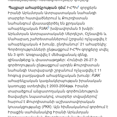
4
Պայքար ահաբեկչության դեմ.
ԻՀՊԿ
զորքերն
Իրանի Արևմտյան Ատրպատական նահանգի
տարբեր հատվածներում և Քուրդիստան
նահանգում վնասազերծել են քրդական
5
ահաբեկչական PJAK
խմբավորման 5 խմբի:
Արևմտյան Ատրպատականի Սերդեշտ, Օշնավիե և
Մահաբադ շահրեստաններում (շրջան) ոչնչացվել է
ահաբեկչական 4 խումբ, ընդհանուր՝ 21 ահաբեկիչ:
Գործողությունների ընթացքում ԻՀՊԿ զորքերը տվել
են 3 զոհ: Առգրավվել է մեծաքանակ զենք,
զինամթերք և փաստաթղթեր: Հունիսի 26-27-ի
գործողության ընթացքում արդեն Քուրդիստան
նահանգի Սարվաբադի շրջանում ոչնչացվել է 11
հոգուց բաղկացած ահաբեկչական խումբ:
PJAK
ահաբեկչական կազմակերպության իրանական
կառույցը ստեղծվել է 2003-2004թթ. Իրանի
տարածքում անջատողական գործունեություն
ծավալելու նպատակով, տարբեր տվյալներով՝
հարում է Քուրդիստանի աշխատավորական
կուսակցությանը (
PKK
): Այն հիմնականում գործում է
Իրաքին սահմանակից Իրանի Արևմտյան