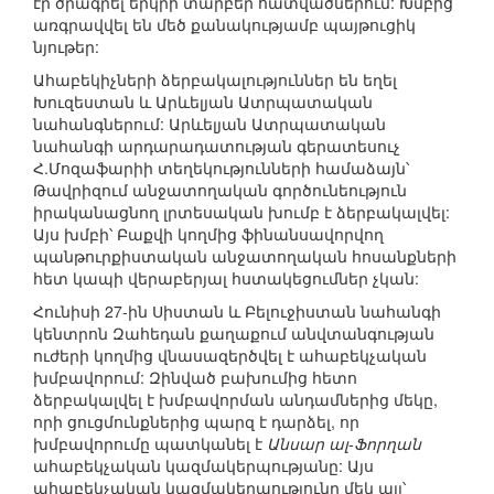
էր ծրագրել երկրի տարբեր հատվածներում: Խմբից
առգրավվել են մեծ քանակությամբ պայթուցիկ
նյութեր:
Ահաբեկիչների ձերբակալություններ են եղել
Խուզեստան և Արևելյան Ատրպատական
նահանգներում: Արևելյան Ատրպատական
նահանգի արդարադատության գերատեսուչ
Հ.Մոզաֆարիի տեղեկությունների համաձայն՝
Թավրիզում անջատողական գործունեություն
իրականացնող լրտեսական խումբ է ձերբակալվել:
Այս խմբի՝ Բաքվի կողմից ֆինանսավորվող
պանթուրքիստական անջատողական հոսանքների
հետ կապի վերաբերյալ հստակեցումներ չկան:
Հունիսի 27-ին Սիստան և Բելուջիստան նահանգի
կենտրոն Զահեդան քաղաքում անվտանգության
ուժերի կողմից վնասազերծվել է ահաբեկչական
խմբավորում: Զինված բախումից հետո
ձերբակալվել է խմբավորման անդամներից մեկը,
որի ցուցմունքներից պարզ է դարձել, որ
խմբավորումը պատկանել է
Անսար ալ-Ֆորղան
ահաբեկչական կազմակերպությանը: Այս
ահաբեկչական կազմակերպությունը մեկ այլ՝