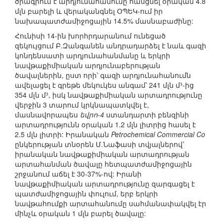
ծրագրում է արդյունահանումը հասցնել օրական 4.8
մլն բարելի և վերականգնել ՕՊԵԿ-ում իր
նախապատժամիջոցային 14.5% մասնաբաժինը:
Հունիսի 14-ին խորհրդարանում ունեցած
զեկույցում Բ.Զանգանեն անդրադարձել է նաև գազի
կոնդենսատի արդյունահանմանը և երկրի
նավթաքիմիական արդյունաբերության
ծավալներին, ըստ որի՝ գազի արդյունահանումն
ավելացել է գրեթե մեկուկես անգամ՝ 241 մլն մ³-ից
354 մլն մ³, իսկ նավթաքիմիական արտադրությունը
վերջին 3 տարում կրկնապատկվել է,
մասնավորապես
եվրո-4
ստանդարտի բենզինի
արտադրությունն օրական 1.2 մլն լիտրից հասել է
2.5 մլն լիտրի: Իրանական
Petrochemical Commercial Co
ընկերության տնօրեն Մ.Նաֆասի տվյալներով՝
իրանական նավթաքիմիական արտադրության
արտահանման ծավալը հետպատժամիջոցային
շրջանում աճել է 30-37%-ով: Իրանի
նավթաքիմիական արտադրությունը զարգացել է
պատժամիջոցային փուլում, երբ երկրի
նավթահումքի արտահանումը սահմանափակվել էր
մինչև օրական 1 մլն բարել ծավալը: