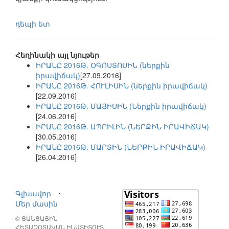
դեպի ետ
Հեղինակի այլ նյութեր
ԻՐԱՆԸ 2016Թ. ՕԳՈՍՏՈՍԻՆ (ներքին
իրավիճակ)
[27.09.2016]
ԻՐԱՆԸ 2016Թ. ՀՈՒԼԻՍԻՆ (ներքին իրավիճակ)
[22.09.2016]
ԻՐԱՆԸ 2016Թ. ՄԱՅԻՍԻՆ (Ներքին իրավիճակ)
[24.06.2016]
ԻՐԱՆԸ 2016Թ. ԱՊՐԻԼԻՆ (ՆԵՐՔԻՆ ԻՐԱՎԻՃԱԿ)
[30.05.2016]
ԻՐԱՆԸ 2016Թ. ՄԱՐՏԻՆ (ՆԵՐՔԻՆ ԻՐԱՎԻՃԱԿ)
[26.04.2016]
Գլխավոր
⋅
Մեր մասին
© ՑԱՆՑԱՅԻՆ
ՀԵՏԱԶՈՏԱԿԱՆ ԻՆՍՏԻՏՈՒՏ