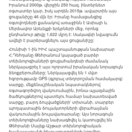
Իրանում 2000թ. վերջին 250 հազ. ինտերնետ
օգտատեր կար, իսկ արդեն 2015թ. ավարտին այս
ցուցանիշը 46 մլն էր: Իրանը համացանցից
օգտվողների քանակով առաջինն է Ասիայի և
Մերձավոր Արևելքի երկրների մեջ, որոնց
ընդհանուր թիվը 1,622 մլրդ է: Սակագնի նվազումն
ավելի է բարձրացնելու այս ցուցանիշը:
Հունիսի 1-ին ԻԻՀ պաշտպանության նախարար
Հ.Դեհղանը Թեհրանում կայացած բարձր
տեխնոլոգիաների ցուցահանդեսի ժամանակ
ներկայացրել է այս ոլորտում իրանական նորագույն
ձեռքբերումները: Ներկայացվել են 1 մվտ
հզորությամբ GPS (գլոբալ տեղորոշման համակարգ)
սարքը, մեքենաշինական նպատակներով
օգտագործվող վակուումային, իոնա-պլազմային
ծածկույթներով պատելու համար նախատեսված
սարքը, բարդ ձուլվածքների՝ տիտանի, տարբեր
պողպատային ձուլակտորների վերահալման
վակուումային ձուլավառարանը: Այս նորագույն
տեխնոլոգիաները նախագծվել և կառուցվել են
Թեհրանի Մալեք-Աշթար տեխնոլոգիական
համալսարանի հետազոտողների կողմից: