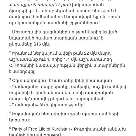
Հարաքաթե անսարե Իրան
խմբավորման
ճյուղերից է և ահաբեկչական գործունեություն է
ծավալում հիմնականում հարավարևելյան՝ Իրան-
պակիստանյան սահմանի շրջաններում:
1
Միջազգային կազմակերպություններից նշված
նպատակի համար տարեկան ստանում է
ընդամենը $16 մլն։
2
Իրանում ներկայում ավելի քան 22 մլն մարդ
աշխատանք ունի, որից 1.4 մլն աշխատատեղ
Հ.Ռոհանիի կառավարության վերջին 3 տարիներին
է ստեղծվել:
3
Օգտագործվում է նաև տերմինի իրանական
«Ռամազան» տարբերակը, սակայն, հաշվի առնելով
տերմինի և ընդհանրապես տոնի արաբական
ծագումը՝ առավել ընդունելի է արաբական
«Ռամադան» ձևի կիրառությունը:
4
Իսլամական հեղափոխության պահապանների
կորպուս:
5
Party of Free Life of Kurdistan - Քուրդիստանի անկախ
կյանքի կուսակցություն: