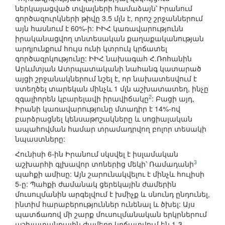
ներկայացված տվյալների համաձայն՝ Իրանում
գործազուրկների թիվը 3.5 մլն է, որոշ շրջաններում
այն հասնում է 60%-ի: ԻԻՀ կառավարությունն
իրականացվող տնտեսական քաղաքականության
արդյունքում հույս ունի կտրուկ կրճատել
գործազրկությունը: ԻԻՀ նախագահ Հ.Ռոհանին
Արևմտյան Ատրպատականի նահանգ կատարած
այցի շրջանակներում նշել է, որ նախատեսվում է
ստեղծել տարեկան մինչև 1 մլն աշխատատեղ, ինչը
2
զգալիորեն կբարելավի իրավիճակը
: Բացի այդ,
Իրանի կառավարությունը մտադիր է 14%-ով
բարձրացնել կենսաթոշակները և սոցիալական
ապահովման համար տրամադրվող բոլոր տեսակի
նպաստները:
Հունիսի 6-ին Իրանում սկսվել է իսլամական
3
աշխարհի գլխավոր տոներից մեկի՝ Ռամադանի
պահքի ամիսը: Այն շարունակվելու է մինչև հուլիսի
5-ը: Պահքի ժամանակ ցերեկային ժամերին
մուսուլմանին արգելվում է խմիչք և սնունդ ընդունել,
ինտիմ հարաբերություններ ունենալ և ծխել: Այս
պատճառով մի շարք մուսուլմանական երկրներում
աշխատանքային ժամերը կրճատվում են 1-3