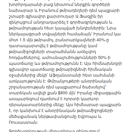
խորհրդարանի բաց նիստում ներքին գործերի
նախարար և Իրանում թմրադեղերի դեմ պայքարի
շտաբի գլխավոր քարտուղար Ա.Ֆազլին իր
զեկույցում անդրադարձել է գործազրկության և
թմրամոլության հետ կապված խնդիրներին: Նրա
ներկայացրած տվյալների համաձայն՝ Իրանում կա
մոտ 1.5 մլն թմրամոլ, բանտարկյալների 40%-ը
դատապարտվել է թմրամոլությանը կամ
թմրամիջոցների տարածմանն առնչվող
հոդվածներով, ամուսնալուծությունների 50%-ի
պատճառը ևս թմրամոլությունն է: Այս հիմնախնդրի
գլխավոր պատճառը թմրաբիզնեսի հիմնական
օջախներից մեկի՝ Աֆղանստանի հետ սահմանի
առկայությունն է: Թմրանյութերի անօրինական
1
շրջանառության դեմ պայքարում ծախսելով
տարեկան ավելի քան $800 մլն՝ Իրանը միջազգային
ասպարեզում դառնում է ոլորտի կարևոր
դերակատարներից մեկը: Այս հիմնարար պայքարն
է, որ կանխում է անօրինական թմրամիջոցների
մեծաքանակ ներթափանցումը Եվրոպա և
Ռուսաստան:
Գործազրկության վերաբերյալ զեկույցում