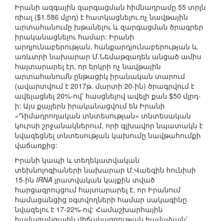
Իրանի ազգային զարգացման հիմնադրամը 55 տրլն
ռիալ ($1.586 մլրդ) է հատկացնելու ոչ նավթային
արտահանումը խթանելու և զարգացման ծրագրեր
իրականացնելու համար: Իրանի
արդյունաբերության, հանքարդյունաբերության և
առևտրի նախարար Մ.Նեմաթզադեն անցած ամիս
հայտարարել էր, որ երկրի ոչ նավթային
արտահանումն ընթացիկ իրանական տարում
(ավարտվում է 2017թ. մարտի 20-ին) ծրագրվում է
ավելացնել 20%-ով՝ հասցնելով ավելի քան $50 մլրդ-
ի: Այս քայլերն իրականացվում են Իրանի
«Դիմադրողական տնտեսության» տնտեսական
կուրսի շրջանակներում, որի գլխավոր նպատակն է
նվազեցնել տնտեսության կախումը նավթահումքի
վաճառքից:
Իրանի կապի և տեղեկատվական
տեխնոլոգիաների նախարար Մ.Վաեզին հունիսի
15-ին
IRNA
լրատվական կայքին տված
հարցազրույցում հայտարարել է, որ Իրանում
համացանցից օգտվողների համար սակագինը
նվազելու է 17-22%-ով: Համաշխարհային
համացանցային վիճակագրության համաձայն՝