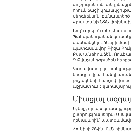
աղբյուրներին, տեղեկաց
որում, բացի կուսակցու
Սերգեենկոն, բանաստեղծ 
Վրաստանի ՆԳՆ փոխնախա
Նույն օրերին տեղեկատվ
Պահպանողական կուսակցո
մասնակցելու ձևերի մաս
պատգամավոր Գիգա Բուկ
Քվաչանթիրաձեն։ Որևէ այ
Զ.Քվաչանթիրաձեն հերքե
Կառավարող կուսակցությ
ծրագրի վրա, հանդիպումն
թոշակների հարցով (խոստ
աշխատում է կառավարությ
Միացյալ ազգայ
Նշենք, որ այս կուսակց
ընտրություններին։ Ամս
ղեկավարին՝ պատգամավոր
Հունիսի 28-ին ՄԱՇ հիմ