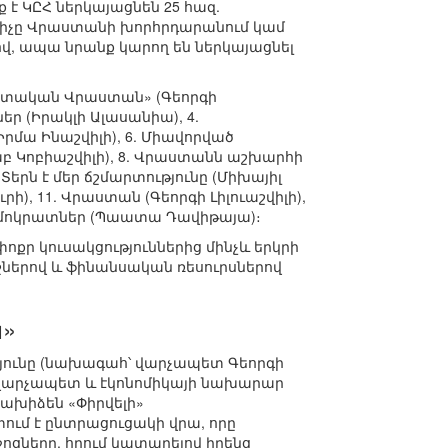
ք է ԿԸՀ ներկայացնեն 25 հազ.
ուցիչը Վրաստանի խորհրդարանում կամ
վ, ապա նրանք կարող են ներկայացնել
կրատական Վրաստան» (Գեորգի
եր (Իրակլի Ալասանիա), 4.
Իրմա Ինաշվիլի), 6. Միավորված
աբ Կոբիաշվիլի), 8. Վրաստանն աշխարհի
Տերն է մեր ճշմարտությունը (Միխայիլ
ի), 11. Վրաստան (Գեորգի Լիլուաշվիլի),
 դեմոկրատներ (Պաատա Դավիթայա)։
ր կուսակցություններից մինչև երկրի
ներով և ֆինանսական ռեսուրսներով
»
ունը (նախագահ՝ վարչապետ Գեորգի
խվարչապետ և էկոնոմիկայի նախարար
բախիձեն «Փիրվելի»
ում է ընտրացուցակի վրա, որը
ոցները, հղում կատարելով իրենց