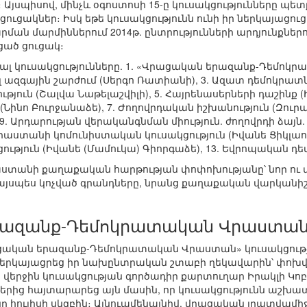
։ Այսպիսով, մինչև օգոստոսի 15-ը կուսակցությունները պետ
ուցակներ։ Իսկ եթե կուսակցությունն ունի իր ներկայաց
ն մարմիններում 2014թ. ընտրությունների արդյունքներո
ած ցուցակ։
յալ կուսակցությունները. 1. «Վրացական երազանք-Դեմո
ալ ազգային շարժում (Սերգո Ռատիանի), 3. Ազատ դեմոկրատն
թյուն (Շալվա Նաթելաշվիլի), 5. Հայրենասերների դաշինք (
Նինո Բուրջանաձե), 7. Ժողովրդական իշխանություն (Զուր
. Արդարության վերականգնման միություն. ժողովրդի ձայն. 
 Վրաստանի կոմունիստական կուսակցություն (Իվանե Ցիկլաուր
ցություն (Իվանե (Մամուկա) Գիորգաձե), 13. Եվրոպական
տանի քաղաքական հարթության փոփոխությանը՝ նոր ու փոք
այսպես կոչված գրանդները, նրանց քաղաքական վարկանիշ
րազանք-Դեմոկրատական Վրաստան
ցական երազանք-Դեմոկրատական Վրաստան» կուսակցությ
ն ներկայացրեց իր նախընտրական շտաբի ղեկավարին՝ փո
 վերջին կուսակցության գործադիր քարտուղար Իրակլի Կո
երից հայտարարեց այն մասին, որ կուսակցությունն աշխատ
ը հուլիսի սկզբին։ Այնուամենայնիվ, վրացական լրատվամիջ