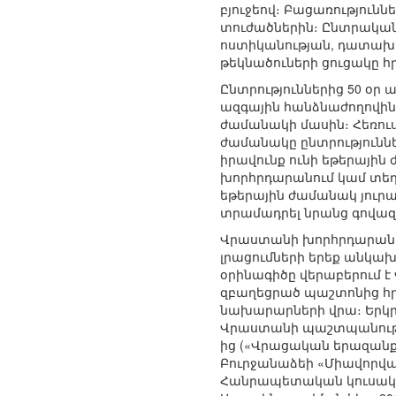
բյուջեով։ Բացառությունն
տուժածներին։ Ընտրական
ոստիկանության, դատախա
թեկնածուների ցուցակը 
Ընտրություններից 50 օր
ազգային հանձնաժողովին 
ժամանակի մասին։ Հեռու
ժամանակը ընտրություննե
իրավունք ունի եթերային 
խորհրդարանում կամ տեղա
եթերային ժամանակ յուրա
տրամադրել նրանց գովազ
Վրաստանի խորհրդարանը 
լրացումների երեք անկախ
օրինագիծը վերաբերում 
զբաղեցրած պաշտոնից հրաժ
նախարարների վրա։ Երկրո
Վրաստանի պաշտպանության
ից («Վրացական երազանք
Բուրջանաձեի «Միավորված
Հանրապետական կուսակցո