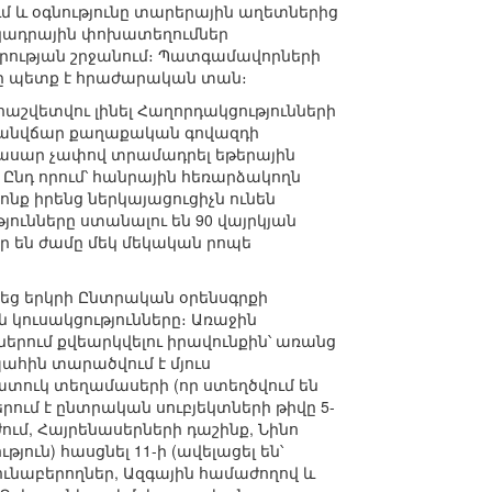
ւմ և օգնությունը տարերային աղետներից
 կադրային փոխատեղումներ
րության շրջանում։ Պատգամավորների
րը պետք է հրաժարական տան։
աշվետվու լինել Հաղորդակցությունների
 և անվճար քաղաքական գովազդի
վասար չափով տրամադրել եթերային
Ընդ որում՝ հանրային հեռարձակողն
ոնք իրենց ներկայացուցիչն ունեն
ունները ստանալու են 90 վայրկյան
ր են ժամը մեկ մեկական րոպե
եց երկրի Ընտրական օրենսգրքի
 կուսակցությունները։ Առաջին
րում քվեարկվելու իրավունքին՝ առանց
պահին տարածվում է մյուս
ատուկ տեղամասերի (որ ստեղծվում են
ւմ է ընտրական սուբյեկտների թիվը 5-
մ, Հայրենասերների դաշինք, Նինո
ւն) հասցնել 11-ի (ավելացել են՝
ւնաբերողներ, Ազգային համաժողով և