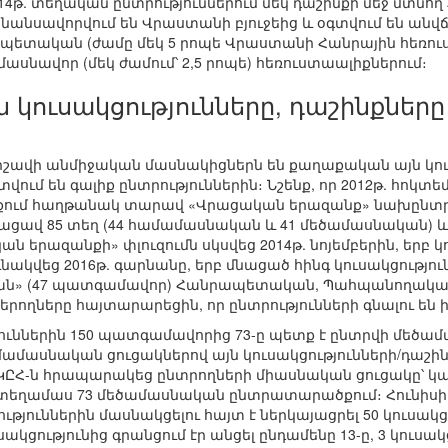
14թ. տեղական ընտրություններում մեկ դաշինքի մեջ մտ
ֆինանսավորվում են Վրաստանի բյուջեից և օգտվում են ան
պետական (ժամը մեկ 5 րոպե Վրաստանի Հանրային հեռու
ասնավոր (մեկ ժամում՝ 2,5 րոպե) հեռուստաալիքներում։
կուսակցությունները, դաշինքներ
վի անմիջական մասնակիցներն են քաղաքական այն կուսա
վում են գալիք ընտրություններին։ Նշենք, որ 2012թ. հո
ւնքում հաղթանակ տարավ «Վրացական երազանք» նախընտր
տացավ 85 տեղ (44 համամասնական և 41 մեծամասնական) 
ան երազանքի» փլուզումն սկսվեց 2014թ. նոյեմբերին, երբ 
ւնակվեց 2016թ. գարնանը, երբ մնացած հինգ կուսակցությո
» (47 պատգամավոր) Հանրապետական, Պահպանողական կո
րողները հայտարարեցին, որ ընտրությունների գնալու են ին
թյուններին 150 պատգամավորից 73-ը պետք է ընտրվի մեծ
ամասնական ցուցակներով այն կուսակցությունների/դաշին
ԿԸՀ-ն հրապարակեց ընտրողների միասնական ցուցակը՝ կազմ
րատեղամաս 73 մեծամասնական ընտրատարածքում։ Հունիսի
ուններին մասնակցելու հայտ է ներկայացրել 50 կուսակցու
ւսակցությունից գրանցում էր անցել ընդամենը 13-ը, 3 կուսա