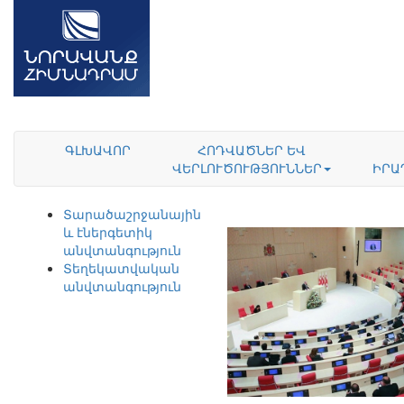
ԳԼԽԱՎՈՐ
ՀՈԴՎԱԾՆԵՐ ԵՎ
ՎԵՐԼՈՒԾՈՒԹՅՈՒՆՆԵՐ
ԻՐԱ
Տարածաշրջանային
և էներգետիկ
անվտանգություն
Տեղեկատվական
անվտանգություն