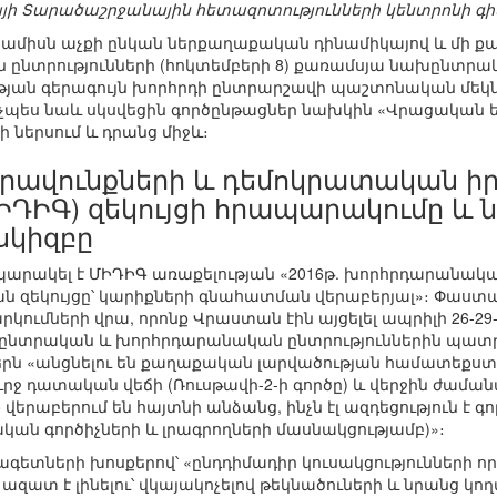
ի Տարածաշրջանային հետազոտությունների կենտրոնի 
ջ ամիսն աչքի ընկան ներքաղաքական դինամիկայով և մի քա
ընտրությունների (հոկտեմբերի 8) քառամսյա նախընտրա
յան գերագույն խորհրդի ընտրարշավի պաշտոնական մեկն
ինչպես նաև սկսվեցին գործընթացներ նախկին «Վրացական
ի ներսում և դրանց միջև։
իրավունքների և դեմոկրատական ի
ՄԻԴԻԳ) զեկույցի հրապարակումը 
սկիզբը
ապարակել է ՄԻԴԻԳ առաքելության «2016թ. խորհրդարանակ
ն զեկույցը՝ կարիքների գնահատման վերաբերյալ»։ Փաստա
կումների վրա, որոնք Վրաստան էին այցելել ապրիլի 26-2
ընտրական և խորհրդարանական ընտրություններին պատր
երն «անցնելու են քաղաքական լարվածության համատեքստո
ուրջ դատական վեճի (Ռուսթավի-2-ի գործը) և վերջին ժա
 վերաբերում են հայտնի անձանց, ինչն էլ ազդեցություն է
կան գործիչների և լրագրողների մասնակցությամբ)»։
ետների խոսքերով՝ «ընդդիմադիր կուսակցությունների որ
 ազատ է լինելու՝ վկայակոչելով թեկնածուների և նրանց կ