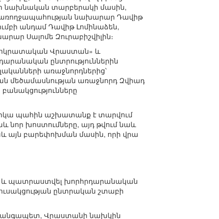
ակի նախնական տարբերակի մասին,
նաև առողջապահության նախարար Դավիթ
ումբի անդամ Դավիթ Լոմինաձեն,
րար Սալոմե Զուրաբիշվիլին։
Դեմոկրատական Վրաստան» և
րդարանական ընտրություններին
ղականների առաջնորդներից՝
ան մեծամասնության առաջնորդ Զվիադ
 բանակցությունները
ներկա պահին աշխատանք է տարվում
և նոր խոստումները, այդ թվում նաև
նաև այն բարեփոխման մասին, որի վրա
ամբ և պատրաստվել խորհրդարանական
կուսակցության ընտրական շտաբի
 նահանգապետ, Վրաստանի նախկին