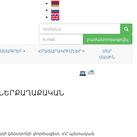
բաժանորդագրվել
ՄՍԱԳՐԵՐ
ՀՐԱՏԱՐԱԿՈՒՄՆԵՐ
ՄԵՐ
ՄԱՍԻՆ
. ՆԵՐՔԱՂԱՔԱԿԱՆ
երի կենտրոնի փորձագետ, ՀՀ պետական