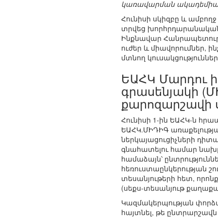
կառավարման ակադեմիայ
Հունիսի սկիզբը և ամբող
տրվեց խորհրդարանական 
Ինքնավար Հանրապետութ
ուժեր և միավորումներ, 
մտնող կուսակցություններ
ԵԱՀԿ Մարդու 
գրասենյակի (
քարոզարշավի 
Հունիսի 1-ին ԵԱՀԿ-ն հր
ԵԱՀԿ.ՄԻԴԻԳ առաքելությա
ներկայացուցիչների դիտար
գնահատելու համար նախ
համաձայն՝ ընտրությունն
հեռուստաընկերության շ
տեսանյութերի հետ, որոնք
(սեքս-տեսանյութ քաղաքա
Կազմակերպության փորձագ
հայտնել, թե ընտրարշավն