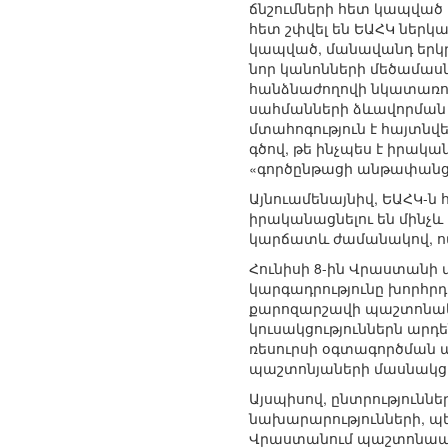
ճնշումների հետ կապված 
հետ շփվել են ԵԱՀԿ ներկ
կապված, մանավանդ երկրի
նոր կանոնների մեծամաս
հանձնաժողովի նկատառու
սահմանների ձևավորման ա
մտահոգություն է հայտնվ
գծով, թե ինչպես է իրակա
«գործընթացի անթափանցի
Այնուամենայնիվ, ԵԱՀԿ-ն
իրականացնելու են մինչև
կարճատև ժամանակով, ովք
Հունիսի 8-ին Վրաստանի
կարգադրությունը խորհր
քարոզարշավի պաշտոնակ
կուսակցություններն արդ
ռեսուրսի օգտագործման ա
պաշտոնյաների մասնակցո
Այսպիսով, ընտրությունն
նախարարությունների, պե
Վրաստանում պաշտոնապես