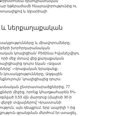
նող Քրիստոնեա-դեմոկրատական
վճար եթերաժամի հնարավորությունից ու
ստաալիքով և Աջարիայի
ը և ներքաղաքական
կցությունները և միավորումները,
կտեմբերի խորհրդարանական
ական կոալիցիան՝ Բիձինա Իվանիշվիլու
և որի մեջ մտավ վեց քաղաքական
կոալիցիայից դուրս եկան «Ազատ
ւնները՝ «Վրացական երազանք-
ւսակցությունները, Ազգային
քնուրույն՝ կոալիցիայից դուրս։
ամասնական ընտրատարածքներից, 77
քների միջից, որոնք կհաղթահարեն 5%-
ված 3,53 մլն մարդուց (մայիսի 30-ի
 վերջի տվյալներով՝ Վրաստանի
թյուն, այն դեպքում, երբ ապրիլի 1-ից
կցություն գրանցման մերժում էր ստացել,