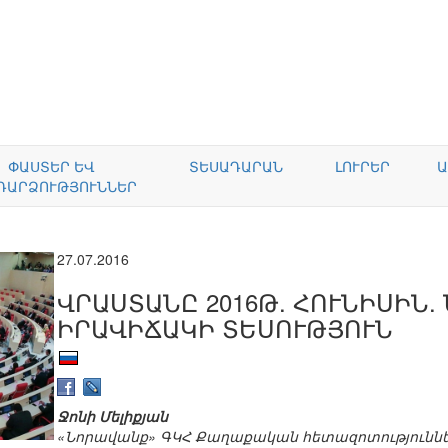
ՓԱՍՏԵՐ ԵՎ
ՏԵՍԱԴԱՐԱՆ
ԼՈՒՐԵՐ
Ա
ԴԱՐՁՈՒԹՅՈՒՆՆԵՐ
27.07.2016
ՎՐԱՍՏԱՆԸ 2016Թ. ՀՈՒՆԻՍԻՆ
ԻՐԱՎԻՃԱԿԻ ՏԵՍՈՒԹՅՈՒՆ
Ջոնի Մելիքյան
«Նորավանք» ԳԿՀ Քաղաքական հետազոտությունն