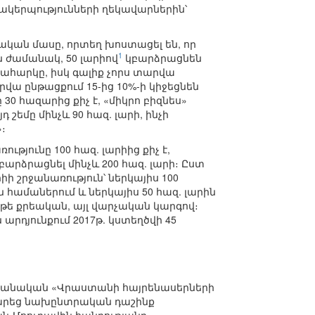
ակերպությունների ղեկավարներին՝
կան մասը, որտեղ խոստացել են, որ
1
ն ժամանակ, 50 լարիով
կբարձրացնեն
տահարկը, իսկ գալիք չորս տարվա
րվա ընթացքում 15-ից 10%-ի կիջեցնեն
30 հազարից քիչ է, «միկրո բիզնես»
շեմը մինչև 90 հազ. լարի, ինչի
։
ւթյունը 100 հազ. լարիից քիչ է,
 բարձրացնել մինչև 200 հազ. լարի։ Ըստ
իի շրջանառություն՝ ներկայիս 100
ամաներում և ներկայիս 50 հազ. լարին
չ թե քրեական, այլ վարչական կարգով։
րդյունքում 2017թ. կստեղծվի 45
րդարանական «Վրաստանի հայրենասերների
արարեց նախընտրական դաշինք