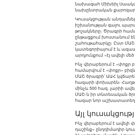
նախագահ Միխեիլ Սաակաշ
նախընտրական քարոզարշ
Կուսակցության անդամնե
իշխանության գալու պարա
թոշակները։ Ծրագրի համա
ընթացքում խոստանում են 
շահութահարկը։ Ըստ ՄԱՇ-ի
կատեգորիայում է և ազատվ
արդյունքում «էլ ավելի մե
Ինչ վերաբերում է «փոքր 
համարվում է «փոքր» բիզն
ՄԱՇ ծրագրի՝ ԱԱՀ կվճարեն
հազարի փոխարեն։ Հաղթա
մինչև 500 հազ. լարիի ավ
ՄԱՇ-ն իր տնտեսական ծրա
հազար նոր աշխատատեղ
Այլ կուսակցութ
Ինչ վերաբերում է ավելի
դաշինք» ընդդիմադիր կու