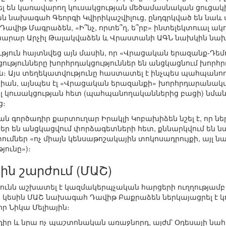
րել են կառավարող կուսակցության մեծամասնական ցուց
թյան նախագահ Գեորգի Կվիրիկաշվիլուց, ընդգրկված են 
Դավիթ Մագրաձեն, «Ի՞նչ, որտե՞ղ, ե՞րբ» ինտելեկտուալ ակ
րար Արչիլ Թալակվաձեն և Վրաստանի ԱԳՆ նախկին նախա
ություն հայտնվեց այն մասին, որ «Վրացական երազանք-
ւթյունները խորհրդակցություններ են անցկացնում խորհ
ին։ Այս տեղեկատվությունը հաստատել է ինչպես պահպանո
իան, այնպես էլ «Վրացական երազանքի» խորհրդարանակ
լ կուսակցության հետ (պահպանողականներից բացի) նման
ց։
ան գործադիր քարտուղար Իրակլի Կոբախիձեն նշել է, որ 
եր են անցկացվում փորձագետների հետ, քննարկվում են նա
ումներ «ոչ միայն կենսաթոշակային տոկոսադրույքի, այլ 
ունը»)։
ին շարժում (ՄԱՇ)
ությունն աշխատել է կազմակերպչական հարցերի ուղղությ
վա կեսին ՄԱՇ նախագահ Դավիթ Բաքրաձեն ներկայացրել է 
 Նիկա Մելիային։
նադիր և նրա ոչ պաշտոնական առաջնորդ, այժմ՝ Օդեսայի