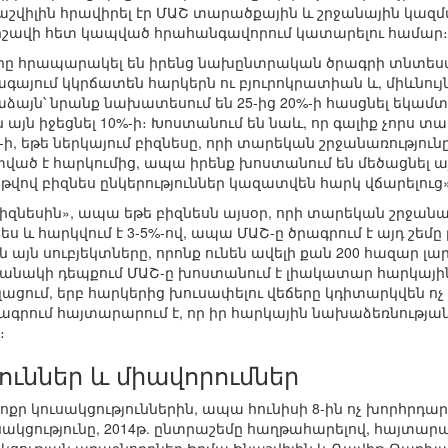
վիլին հրավիրել էր ՄԱՇ տարածքային և շրջանային կազմ
ավի հետ կապված հրահանգավորում կատարելու համար։
րը հրապարակել են իրենց նախընտրական ծրագրի տնտեսա
գայում կկրճատեն հարկերն ու բյուրոկրատիան և, միևնույ
ձայն՝ նրանք նախատեսում են 25-ից 20%-ի հասցնել եկամ
այն իջեցնել 10%-ի։ Խոստանում են նաև, որ գալիք չորս տա
, եթե ներկայում բիզնեսը, որի տարեկան շրջանառությունը 
ած է հարկումից, ապա իրենք խոստանում են մեծացնել այդ 
ծ թվով բիզնես ընկերություններ կազատվեն հարկ վճարելուց»
բիզնեսին», ապա եթե բիզնեսն այսօր, որի տարեկան շրջանառո
ես և հարկվում է 3-5%-ով, ապա ՄԱՇ-ը ծրագրում է այդ շեմը
 այն սուբյեկտները, որոնք ունեն ավելի քան 200 հազար լար
նակի դեպքում ՄԱՇ-ը խոստանում է լիակատար հարկային հ
ելացում, երբ հարկերից խուսափելու վեճերը կդիտարկվեն ո
գրում հայտարարում է, որ իր հարկային նախաձեռնության ա
։
յուններ և միավորումներ
 փոքր կուսակցություններին, ապա հունիսի 8-ին ոչ խորհ
սակցությունը, 2014թ. ընտրաշեմը հաղթահարելով, հայտ