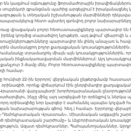
եր են կազմում օգնությունը ֆորսմաժորային իրավիճակներո
 սուբյեկտի գրանցման պահից արգելվում է իրականացնել
զության և տեղական իշխանության մարմինների ղեկավա
հրապարակելուց հետո այնտեղ գտնվող բոլոր նախարարնե
 առաջ վրացական բոլոր հեռուստաալիքները պարտավոր են հ
իրենց կողմից տարածվող նյութերի, այդ թվում՝ վճարովի
ստաընկերությունները պարտավոր են լինել անաչառ և հա
րին մասնակցող բոլոր քաղաքական կուսակցություններին։ 
ժամանակը տրամադրել միայն այն կուսակցություններին, որ
կան ինքնակառավարման մարմիններում։ Այդ կուսակցությ
քանչյուր 3 ժամը մեկ։ Բոլոր հեռուստաալիքները պարտավո
դի համար։
հունիսի 22-ին երրորդ՝ վերջնական ընթերցմամբ հաստատ
 օրինագիծ, որոնք վիճարկում էին ընդդիմադիր քաղաքական
է Վրաստանի վարչապետի՝ խորհրդարանական ընտրություննե
արվելու, ինչը մինչ այդ արգելված էր օրենքով և ներկա 
րդ օրինագիծը նոր կարգեր է սահմանել այսպես կոչված հ
 նախարարության գծով- հեղ.) համար։ Երրորդը վերաբերո
-Դեմոկրատական Վրաստան», Միասնական ազգային շարժու
 դեմոկրատական շարժումը» և Լեյբորիստական կուսակցությո
ւթյուն, Ազատ դեմոկրատներ, Պահպանողականներ, Արդյո