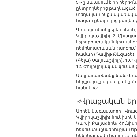
34-ը սպասում է իր հերթին
ընտրողներից բաղկացած ց
տեղական ինքնակառավարմա
հազար ընտրողից բաղկաց
Գրանցում անցել են հետև
Կվիրիկաշվիլի), 2. Միացյ
Լեյբորիստական կուսակցու
դեմոկրատական շարժում (
համար (Դավիթ Թևզաձե), 9
(Գելա) Սալուաշվիլի), 10.
12. Ժողովրդական կուսակ
Անդրադառնանք նաև Վրաս
ներքաղաքական կյանքի՝ 
հանդերձ։
«Վրացական ե
Արդեն կառավարող «Վրա
Կվիրիկաշվիլի) հունիսի
Կախի Քալաձեին։ Հունիսի
հեռուստաընկերության եթ
կներկայացվի հանրության