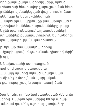
ադիր քաղաքական գործիչները, որոնց
ան ռեսուրսի հնարավոր չարաշահման հետ
ուններով բնակեցված վայրերում»։ Ըստ
ույցը կրկնել է Վենետիկի
ասարության սկզբունքը բավարարված է
վաղ տրված հանձնարարականները, բայց
ն չեն պարունակում այլ ասպեկտների
ատ անձինք քննադատություն են հնչեցրել
անբավարարության պատճառով»։
ի՝ երկար ժամանակով, որոնք
 Աջարիայում), ինչպես նաև դիտորդների՝
ի օրը։
3-ին նախագահի ստորագրած
յդպիսով տալով քառամսյա
ն, այդ պահից սկսած՝ վրացական
ուժի մեջ է մտել նաև վարչական
ական քարոզարշավին բարձրաստիճան
րծարկումը, որոնք նախատեսված չեն եղել
րով։ Ընտրություններից 60 օր առաջ
անգամ դա մինչ այդ հաշվառված էր