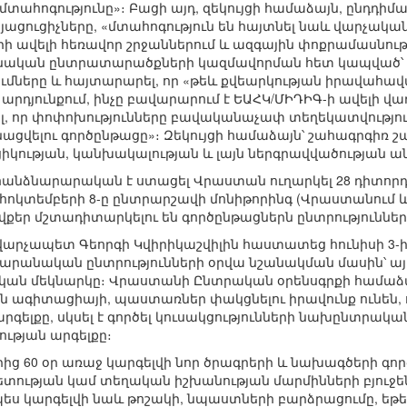
մտահոգությունը»։ Բացի այդ, զեկույցի համաձայն, ընդդիմ
այացուցիչները, «մտահոգություն են հայտնել նաև վարչակ
 ավելի հեռավոր շրջաններում և ազգային փոքրամասնությ
նական ընտրատարածքների կազմավորման հետ կապված՝ զեկ
մները և հայտարարել, որ «թեև քվեարկության իրավահավ
րդյունքում, ինչը բավարարում է ԵԱՀԿ/ՄԻԴԻԳ-ի ավելի 
ել, որ փոփոխությունները բավականաչափ տեղեկատվությու
նացվելու գործընթացը»։ Զեկույցի համաձայն՝ շահագրգիռ շ
կության, կանխակալության և լայն ներգրավվածության 
 հանձնարարական է ստացել Վրաստան ուղարկել 28 դիտորդ
 հոկտեմբերի 8-ը ընտրարշավի մոնիթորինգ (Վրաստանում և
եր մշտադիտարկելու են գործընթացներն ընտրություններ
 վարչապետ Գեորգի Կվիրիկաշվիլին հաստատեց հունիսի 
դարանական ընտրությունների օրվա նշանակման մասին՝ ա
ան մեկնարկը։ Վրաստանի Ընտրական օրենսգրքի համաձայ
են ագիտացիայի, պաստառներ փակցնելու իրավունք ունեն, 
րգելքը, սկսել է գործել կուսակցությունների նախընտր
ւթյան արգելքը։
երից 60 օր առաջ կարգելվի նոր ծրագրերի և նախագծերի գո
տության կամ տեղական իշխանության մարմինների բյուջենե
 կարգելվի նաև թոշակի, նպաստների բարձրացումը, եթե 