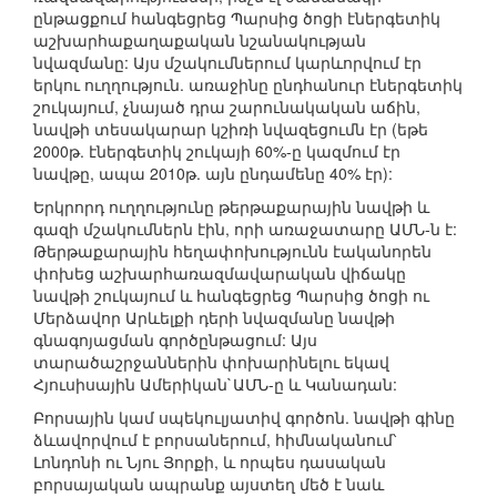
ընթացքում հանգեցրեց Պարսից ծոցի էներգետիկ
աշխարհաքաղաքական նշանակության
նվազմանը: Այս մշակումներում կարևորվում էր
երկու ուղղություն. առաջինը ընդհանուր էներգետիկ
շուկայում, չնայած դրա շարունակական աճին,
նավթի տեսակարար կշիռի նվազեցումն էր (եթե
2000թ. էներգետիկ շուկայի 60%-ը կազմում էր
նավթը, ապա 2010թ. այն ընդամենը 40% էր):
Երկրորդ ուղղությունը թերթաքարային նավթի և
գազի մշակումներն էին, որի առաջատարը ԱՄՆ-ն է:
Թերթաքարային հեղափոխությունն էականորեն
փոխեց աշխարհառազմավարական վիճակը
նավթի շուկայում և հանգեցրեց Պարսից ծոցի ու
Մերձավոր Արևելքի դերի նվազմանը նավթի
գնագոյացման գործընթացում: Այս
տարածաշրջաններին փոխարինելու եկավ
Հյուսիսային Ամերիկան`ԱՄՆ-ը և Կանադան:
Բորսային կամ սպեկուլյատիվ գործոն. նավթի գինը
ձևավորվում է բորսաներում, հիմնականում՝
Լոնդոնի ու Նյու Յորքի, և որպես դասական
բորսայական ապրանք այստեղ մեծ է նաև