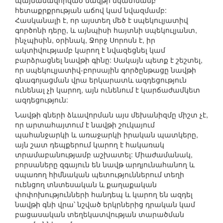
պայմանավորված նավթի նկատմամբ
հետաքրքրության աճով կամ նվազմամբ:
Հասկանալի է, որ այստեղ մեծ է սպեկուլյատիվ
գործոնի դերը, և այնպիսի հայտնի սպեկուլյանտ,
ինչպիսին, օրինակ, Ջորջ Սորոսն է, իր
ակտիվությամբ կարող է նվազեցնել կամ
բարձրացնել նավթի գինը: Սակայն պետք է շեշտել,
որ սպեկուլյատիվ-բորսային գործընթացը նավթի
գնագոյացման վրա երկարատև ազդեցություն
ունենալ չի կարող, այն ունենում է կարճաժամկետ
ազդեցություն:
Նավթի գների ձևավորման այս մեխանիզմը միշտ չէ,
որ արտահայտում է նավթի շուկայում
պահանջարկի և առաջարկի իրական պատկերը,
այն շատ դեպքերում կարող է հակառակ
տրամաբանությամբ աշխատել: Միաժամանակ,
բորսաները զգայուն են նավթ արդյունահանող և
սպառող հիմնական պետություններում տեղի
ուենցող տնտեսական և քաղաքական
փոփոխությունների հանդեպ և կարող են ազդել
նավթի գնի վրա՝ նշված երկրներից դրական կամ
բացասական տեղեկատվության տարածման