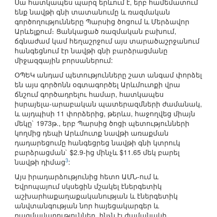
Սա հատկապես պարզ երևում է, երբ համեմատում
ենք նավթի գնի տատանումը և ռազմական
գործողությունները Պարսից ծոցում և Մերձավոր
Արևելքում։ Ցանկացած ռազմական բախում,
ճգնաժամ կամ հեղաշրջում այս տարածաշրջանում
հանգեցնում էր նավթի գնի բարձրացմանը
միջազգային բորսաներում:
ՕՊԵԿ անդամ պետությունները շատ անգամ փորձել
են այս գործոնն օգտագործել Արևմուտքի վրա
ճնշում գործադրելու համար, հատկապես
իսրայելա-արաբական պատերազմների ժամանակ,
և այդպիսի 11 փորձերից, թերևս, հաջողվեց միայն
մեկը` 1973թ., երբ Պարսից ծոցի պետությունների
կողմից դեպի Արևմուտք նավթի առաքման
դադարեցումը հանգեցրեց նավթի գնի կտրուկ
բարձրացման` $2.9-ից մինչև $11.65 մեկ բարել
3
նավթի դիմաց
:
Այս իրադարձությունից հետո ԱՄՆ-ում և
Եվրոպայում սկսեցին մշակել էներգետիկ
աշխարհաքաղաքականության և էներգետիկ
անվտանգության նոր հայեցակարգեր և
ռազմավարություններ, ինչն էլ ժամանակի