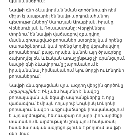
պայմաններում:
Նավթի գնի ձևավորման նման գործընթացի դեմ
միշտ էլ պայքարել են նավթ արդյունահանող
պետությունները՝ Սաուդյան Արաբիան, Իրանը,
Վենեսուելան և Ռուսաստանը: Վերջիններս
փորձում են նավթի վաճառքով զբաղվող
մասնագիտացված բորսաներ ստեղծել կամ իրենց
տարածքներում, կամ իրենց կողմից վերահսկվող
բորսաներում, բայց, որպես, կանոն այդ ծրագրերը
ձախողվել են, և էական առաջընթաց չի գրանցվում.
նավթի գնի ձևավորումը շարունակում է
իրականանալ հիմնականում Նյու Յորքի ու Լոնդոնի
բորսաներում:
Նավթի գնագոյացման վրա ազդող վերջին գործոնը
դոլարայինն
է: Ինչպես հայտնի է, նավթը
բորսայական այն եզակի ապրանքներից է, որը
վաճառվում է միայն դոլարով: Նույնիսկ Լոնդոնի
բորսայում նավթի առքուվաճառքն իրականացվում
է այդ արժույթով, հետևաբար դոլարի փոխարժեքի
տատանումն արժութային շուկայում հակառակ
համեմատական ազդեցությունն է թողնում նավթի
գնի վրա: