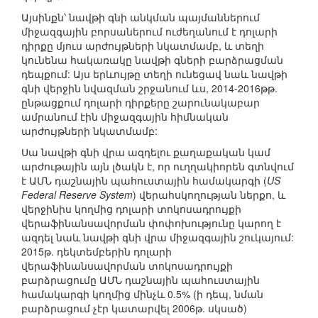
Այսինքն՝ նավթի գնի անկման պայմաններում
միջազգային բորսաներում ուժեղանում է դոլարի
դիրքը մյուս արժույթների նկատմամբ, և տեղի
կունենա հակառակը նավթի գների բարձրացման
դեպքում: Այս երևույթը տեղի ունեցավ նաև նավթի
գնի վերջին նվազման շրջանում ևս, 2014-2016թթ.
ընթացքում դոլարի դիրքերը շարունակաբար
ամրանում էին միջազգային հիմնական
արժույթների նկատմամբ:
Սա նավթի գնի վրա ազդելու քաղաքական կամ
արժութային այն լծակն է, որ ուղղակիորեն գտնվում
է ԱՄՆ դաշնային պահուստային համակարգի (
US
Federal Reserve System
) վերահսկողության ներքո, և
վերջինիս կողմից դոլարի տոկոսադրույքի
վերաֆինանսավորման փոփոխությունը կարող է
ազդել նաև նավթի գնի վրա միջազգային շուկայում:
2015թ. դեկտեմբերին դոլարի
վերաֆինանսավորման տոկոսադրույքի
բարձրացումը ԱՄՆ դաշնային պահուստային
համակարգի կողմից մինչև 0.5% (ի դեպ, նման
բարձրացում չէր կատարվել 2006թ. սկսած)