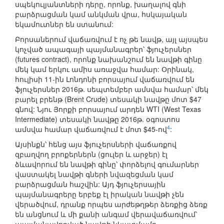
սպեկուլյանտների դերը, որոնք, խաղալով գնի
բարձրացման կամ անկման վրա, հսկայական
եկամուտներ են ստանում:
Բորսաներում վաճառվում է ոչ թե նավթ, այլ այսպես
կոչված ապագայի պայմանագրեր՝ ֆյուչերսներ
(futures contract), որոնք նախանշում են նավթի գինը
մեկ կամ երկու ամիս առաջվա համար: Օրինակ,
հուլիսի 11-ին Լոնդոնի բորսայում վաճառվում են
ֆյուչերսներ 2016թ. սեպտեմբեր ամսվա համար՝ մեկ
բարել բրենթ (Brent Crude) տեսակի նավթը մոտ $47
գնով: Նյու Յորքի բորսայում արդեն WTI (West Texas
Intermediate) տեսակի նավթը 2016թ. օգոստոս
4
ամսվա համար վաճառվում է մոտ $45-ով
:
Այսինքն՝ հենց այս ֆյուչերսների վաճառքով
զբաղվող բրոքերներն (ցուլեր և արջեր) էլ
ձևավորում են նավթի գինը՝ փորձելով գումարներ
վաստակել նավթի գների նվազեցման կամ
բարձրացման հաշվին: Այդ ֆյուչերսային
պայմանագրերը երբեք էլ իրական նավթի չեն
վերածվում, դրանք որպես արժեթղթեր ձեռքից ձեռք
են անցնում և մի քանի անգամ վերավաճառվում՝