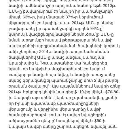
նավթի ամենախոշոր արդյունահանող: Եթե 2010թ.
ԱՄՆ-ը բավարարում էր նավթի իր պահանջարկի
միայն 63%-ը, իսկ մնացած 37%-ը ներմուծում
միջազգային շուկայից, ապա 2014թ. ԱՄՆ-ը սկսեց
բավարարել իր պահանջարկի արդեն 94%-ը՝
կտրուկ նվազեցնելով նավթի ներմուծումը: ԱՄՆ-ը
նման արդյունքի հասավ թերթաքարային նավթի
պաշարների արդյունահանման ծավալների կտրուկ
աճի շնորհիվ։ 2014թ. նավթի արդյունահանման
ծավալներով ԱՄՆ-ը առաջ անցավ Սաուդյան
Արաբիայից և Ռուսաստանից: Սա հանգեցրեց
նրան, որ նավթի համաշխարհաին շուկայում
«ավելորդ» նավթ հայտնվեց, և նավթի առաջարկը
սկսեց գերազանցել պահանջարկը մոտ 2 մլն բարել
1
օրական ծավալով
: Այս պայմաններում նավթի գինը
2014թ. երկրորդ կեսին նվազեց $110-ից մինչև $70-80-
ի: Սակայն այս գինն էլ երկար չպահպանվեց, քանի
որ Իրանի նկատմամբ պատժամիջոցների
վերացումը և վերջինիս վերադարձը նավթի
համաշխարհային շուկա էլ ավելի նվազեցրին
ածխաջրածնի գները՝ հասցնելով մինչև $50-ի:
Սակայն նավթի գները շարունակեցին նվազել նաև