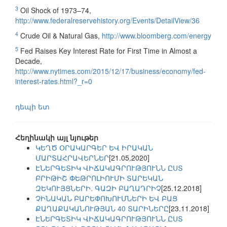
3
Oil Shock of 1973–74,
http://www.federalreservehistory.org/Events/DetailView/36
4
Crude Oil & Natural Gas,
http://www.bloomberg.com/energy
5
Fed Raises Key Interest Rate for First Time in Almost a
Decade,
http://www.nytimes.com/2015/12/17/business/economy/fed-
interest-rates.html?_r=0
դեպի ետ
Հեղինակի այլ նյութեր
ԿԵՂԾ ՕՐԱԿԱՐԳԵՐ ԵՎ ԻՐԱԿԱՆ
ՄԱՐՏԱՀՐԱՎԵՐՆԵՐ
[21.05.2020]
ԷՆԵՐԳԵՏԻԿ ՎԻՃԱԿԱԳՐՈՒԹՅՈՒՆՆ ԸՍՏ
ԲՐԻԹԻՇ ՓԵԹՐՈԼԻՈՒՄԻ ՏԱՐԵԿԱՆ
ԶԵԿՈՒՅՑՆԵՐԻ. ԳԱԶԻ ԲԱՂԱԴՐԻՉ
[25.12.2018]
ՉԻՆԱԿԱՆ ԲԱՐԵՓՈԽՈՒՄՆԵՐԻ ԵՎ ԲԱՑ
ՔԱՂԱՔԱԿԱՆՈՒԹՅԱՆ 40 ՏԱՐԻՆԵՐԸ
[23.11.2018]
ԷՆԵՐԳԵՏԻԿ ՎԻՃԱԿԱԳՐՈՒԹՅՈՒՆՆ ԸՍՏ