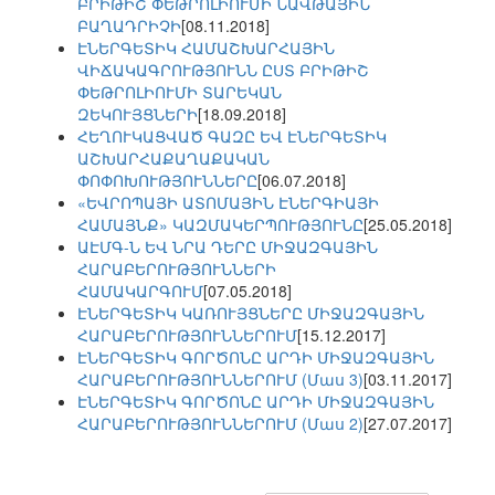
ԲՐԻԹԻՇ ՓԵԹՐՈԼԻՈՒՄԻ ՆԱՎԹԱՅԻՆ
ԲԱՂԱԴՐԻՉԻ
[08.11.2018]
ԷՆԵՐԳԵՏԻԿ ՀԱՄԱՇԽԱՐՀԱՅԻՆ
ՎԻՃԱԿԱԳՐՈՒԹՅՈՒՆՆ ԸՍՏ ԲՐԻԹԻՇ
ՓԵԹՐՈԼԻՈՒՄԻ ՏԱՐԵԿԱՆ
ԶԵԿՈՒՅՑՆԵՐԻ
[18.09.2018]
ՀԵՂՈՒԿԱՑՎԱԾ ԳԱԶԸ ԵՎ ԷՆԵՐԳԵՏԻԿ
ԱՇԽԱՐՀԱՔԱՂԱՔԱԿԱՆ
ՓՈՓՈԽՈՒԹՅՈՒՆՆԵՐԸ
[06.07.2018]
«ԵՎՐՈՊԱՅԻ ԱՏՈՄԱՅԻՆ ԷՆԵՐԳԻԱՅԻ
ՀԱՄԱՅՆՔ» ԿԱԶՄԱԿԵՐՊՈՒԹՅՈՒՆԸ
[25.05.2018]
ԱԷՄԳ-Ն ԵՎ ՆՐԱ ԴԵՐԸ ՄԻՋԱԶԳԱՅԻՆ
ՀԱՐԱԲԵՐՈՒԹՅՈՒՆՆԵՐԻ
ՀԱՄԱԿԱՐԳՈՒՄ
[07.05.2018]
ԷՆԵՐԳԵՏԻԿ ԿԱՌՈՒՅՑՆԵՐԸ ՄԻՋԱԶԳԱՅԻՆ
ՀԱՐԱԲԵՐՈՒԹՅՈՒՆՆԵՐՈՒՄ
[15.12.2017]
ԷՆԵՐԳԵՏԻԿ ԳՈՐԾՈՆԸ ԱՐԴԻ ՄԻՋԱԶԳԱՅԻՆ
ՀԱՐԱԲԵՐՈՒԹՅՈՒՆՆԵՐՈՒՄ (Մաս 3)
[03.11.2017]
ԷՆԵՐԳԵՏԻԿ ԳՈՐԾՈՆԸ ԱՐԴԻ ՄԻՋԱԶԳԱՅԻՆ
ՀԱՐԱԲԵՐՈՒԹՅՈՒՆՆԵՐՈՒՄ (Մաս 2)
[27.07.2017]