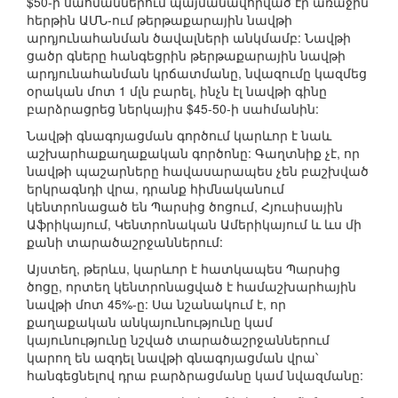
$50-ի սահմաններում պայմանավորված էր առաջին
հերթին ԱՄՆ-ում թերթաքարային նավթի
արդյունահանման ծավալների անկմամբ: Նավթի
ցածր գները հանգեցրին թերթաքարային նավթի
արդյունահանման կրճատմանը, նվազումը կազմեց
օրական մոտ 1 մլն բարել, ինչն էլ նավթի գինը
բարձրացրեց ներկայիս $45-50-ի սահմանին:
Նավթի գնագոյացման գործում կարևոր է նաև
աշխարհաքաղաքական գործոնը: Գաղտնիք չէ, որ
նավթի պաշարները հավասարապես չեն բաշխված
երկրագնդի վրա, դրանք հիմնականում
կենտրոնացած են Պարսից ծոցում, Հյուսիսային
Աֆրիկայում, Կենտրոնական Ամերիկայում և ևս մի
քանի տարածաշրջաններում:
Այստեղ, թերևս, կարևոր է հատկապես Պարսից
ծոցը, որտեղ կենտրոնացված է համաշխարհային
նավթի մոտ 45%-ը: Սա նշանակում է, որ
քաղաքական անկայունությունը կամ
կայունությունը նշված տարածաշրջաններում
կարող են ազդել նավթի գնագոյացման վրա՝
հանգեցնելով դրա բարձրացմանը կամ նվազմանը: