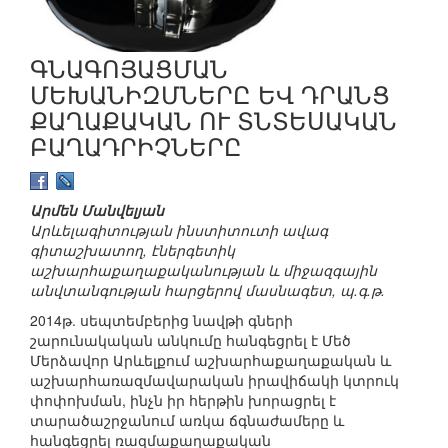
ԳՆԱԳՈՅԱՑՄԱՆ
ՄԵԽԱՆԻԶՄՆԵՐԸ ԵՎ ԴՐԱՆՑ
ՔԱՂԱՔԱԿԱՆ ՈՒ ՏՆՏԵՍԱԿԱՆ
ԲԱՂԱԴՐԻՉՆԵՐԸ
Արմեն Մանվելյան
Արևելագիտության ինստիտուտի ավագ
գիտաշխատող, էներգետիկ
աշխարհաքաղաքականության և միջազգային
անվտանգության հարցերով մասնագետ, պ.գ.թ.
2014թ. սեպտեմբերից նավթի գների
շարունակական անկումը հանգեցրել է Մեծ
Մերձավոր Արևելքում աշխարհաքաղաքական և
աշխարհառազմավարական իրավիճակի կտրուկ
փոփոխման, ինչն իր հերթին խորացրել է
տարածաշրջանում առկա ճգնաժամերը և
հանգեցրել ռազմաքաղաքական