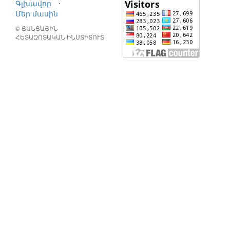
Գլխավոր
⋅
Մեր մասին
© ՑԱՆՑԱՅԻՆ
ՀԵՏԱԶՈՏԱԿԱՆ ԻՆՍՏԻՏՈՒՏ