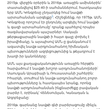
2015թ. վերջին օրերին և 2016թ. առաջին ամիսներին՝
տատանվելով $25-40-ի սահմաններում, հատկապես
երբ ԱՄՆ Կոնգրեսը չեղարկեց հում նավթի
2
արտահանման արգելքը
: Հիշեցնենք, որ 1975թ. ԱՄՆ
Կոնգրեսը որոշում էր ընդունել արգելել հում նավթի
և գազի արտահանումը՝ դրանք պահելով որպես
ռազմավարական պաշարներ: Սակայն
թերթաքարային նավթի ի հայտ գալը փոխել է
իրավիճակը, և այսպիսով ԱՄՆ-ը ցանկանում է
ազատվել նավթ արդյունահանող հիմնական
պետությունների ազդեցությունից և թելադրում է
խաղի իր կանոնները:
ԱՄՆ այս քաղաքականությունն առաջին հերթին
հարվածում է նավթի խոշոր արդյունահանողների`
Սաուդյան Արաբիայի և Ռուսաստանի շահերին:
Իհարկե, տուժում են նավթ արդյունահանող բոլոր
պետությունները և հատկապես նրանք, որոնց
նավթի արդյունահանման ինքնարժեքը բավական
բարձր է, օրինակ՝ Վենեսուելան, Կանադան և
Ադրբեջանը:
2016թ. գարնանը նավթի գնի բարձրացումը մինչև