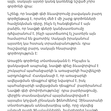
այլն, սակայն այսօր կանգ կառնենք նշված չորս
գործոնի վրա:
Նշենք, որ նավթի գնի ձևավորումը բավական բարդ
գործընթաց է, որտեղ մեծ է մի շարք գործոնների
համընկնման դերը, ինչն էլ հանգեցնում է այն
բանին, որ նավթի գների կանխատեսումը
դժվարանում է, ինչի պատճառով էլ շատերն այն
համարում են քաոտիկ: Սակայն իրականում
այստեղ կա հստակ տրամաբանություն. դրա
հաշվարկը բարդ, սակայն հնարավոր
գործողություն է:
Առաջին գործոնը
տնտեսականն
է։ Ինչպես և
ցանկացած ապրանք, նավթի գինը ձևավորվում է
շուկայում պահանջարկի և առաջարկի հաշվեկշռի
արդյունքում: Հասկանալի է, որ առաջարկի
ավելացման դեպքում գինը նվազում է, իսկ
պահանջարկի ավելացման դեպքում` բարձրանում:
Նավթի գնի փոփոխությունը` դրա բարձրացումը,
վերջին տասնամյակում պայմանավորված է
այսպես կոչված չինական ֆենոմենով: Չինաստանի
տնտեսության աննախադեպ աճը, որը սկսվեց
անցած դարի 90-ականներին, հանգեցրեց նավթի