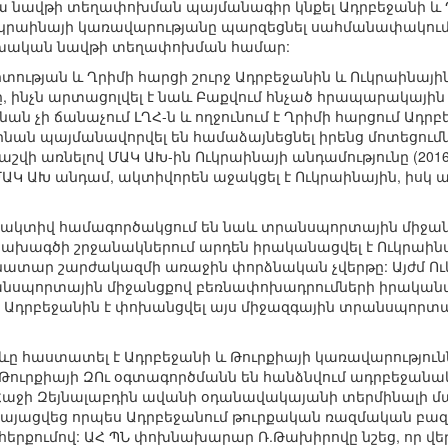
ննա նավթի տեղափոխման պայմանագիր կնքել Ադրբեջանի 
է Ուկրաինայի կառավարությանը պարզեցնել սահմանափակո
խական նավթի տեղափոխման համար:
տության և Ղրիմի հարցի շուրջ Ադրբեջանին և Ուկրաինայի
 ինչն արտացոլվել է նաև Բաքվում հնչած հրապարակային ել
նան չի ճանաչում ԼՂՀ-ն և ողջունում է Ղրիմի հարցում Ադ
ինան պայմանավորվել են համաձայնեցնել իրենց մոտեցումն
վի առնելով ՄԱԿ ԱԽ-ին Ուկրաինայի անդամությունը (2016-
 ՄԱԿ ԱԽ անդամ, ակտիվորեն աջակցել է Ուկրաինային, իսկ 
 ակտիվ համագործակցում են նաև տրանսպորտային միջան
ախագծի շրջանակներում արդեն իրականացվել է Ուկրա
նատար շարժակազմի առաջին փորձնական չվերթը: Այժմ Ուկ
րանսպորտային միջանցքով բեռնափոխադրումների իրական
, Ադրբեջանին է փոխանցվել այս միջազգային տրանսպորտ
իևը հաստատել է Ադրբեջանի և Թուրքիայի կառավարություն
 Թուրքիայի ԶՈւ օգտագործմանն են հանձնվում ադրբեջանա
և Հաջի Զեյնալաբդին ավանի օդանավակայանի տերմինալի մ
այացվեց որպես Ադրբեջանում թուրքական ռազմական բազայ
քումով: ԱՀ ՊՆ փոխնախարար Ռ.Թախիրովը նշեց, որ վեր