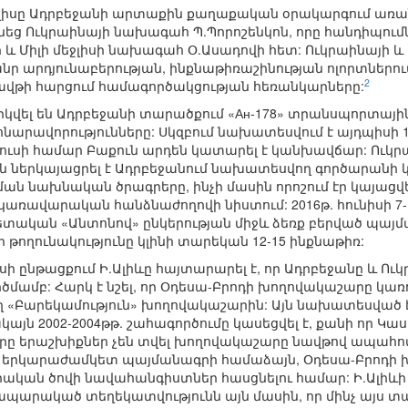
լիսը Ադրբեջանի արտաքին քաղաքական օրակարգում առա
նեց Ուկրաինայի նախագահ Պ.Պորոշենկոն, որը հանդիպում
և Միլի մեջլիսի նախագահ Օ.Ասադովի հետ: Ուկրաինայի և
անր արդյունաբերության, ինքնաթիռաշինության ոլորտնե
2
վթի հարցում համագործակցության հեռանկարները:
արկվել են Ադրբեջանի տարածքում «Ан-178» տրանսպորտայ
 հնարավորությունները: Սկզբում նախատեսվում է այդպիս
րկուսի համար Բաքուն արդեն կատարել է կանխավճար: Ուկ
 ներկայացրել է Ադրբեջանում նախատեսվող գործարանի կ
ան նախնական ծրագրերը, ինչի մասին որոշում էր կայացվ
կառավարական հանձնաժողովի նիստում: 2016թ. հունիսի 7
ետական «Անտոնով» ընկերության միջև ձեռք բերված պայ
ողունակությունը կլինի տարեկան 12-15 ինքնաթիռ:
սի ընթացքում Ի.Ալիևը հայտարարել է, որ Ադրբեջանը և Ո
ամբ: Հարկ է նշել, որ Օդեսա-Բրոդի խողովակաշարը կառուց
ղ «Բարեկամություն» խողովակաշարին: Այն նախատեսված 
այն 2002-2004թթ. շահագործումը կասեցվել է, քանի որ
երը երաշխիքներ չեն տվել խողովակաշարը նավթով ապահով
ծ երկարաժամկետ պայմանագրի համաձայն, Օդեսա-Բրոդի 
ական ծովի նավահանգիստներ հասցնելու համար: Ի.Ալիևի 
պարակած տեղեկատվությունն այն մասին, որ մինչ այս տ