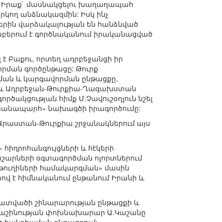
 և Իրաք` մասնակցելու խաղաղապահ
կող անձնակազմին: Իսկ ինչ
ներին վարձակալության են հանձնված
րաբերում է գործնականում իրականացված
է Բաքու, որտեղ ադրբեջանցի իր
որման գործընթացը: Թուրք
պման և կարգավորման ընթացքը,
ն և Ադրբեջան-Թուրքիա-Ղազախստան
ծակցության հիմք Մ.Չավուշօղլուն նշել
ճանապարհ» նախագծի իրագործումը:
-Վրաստան-Թուրքիա շրջանակներում այս
հիդրոհանգույցների և հէկերի
աշարների օգտագործման ոլորտներում
աթուղիների համակարգման» մասին
ով է հիմնականում ընթանում Իրանի և
հատվածի շինարարության ընթացքի և
քաշինության փոխնախարար Ա.Կաշանը