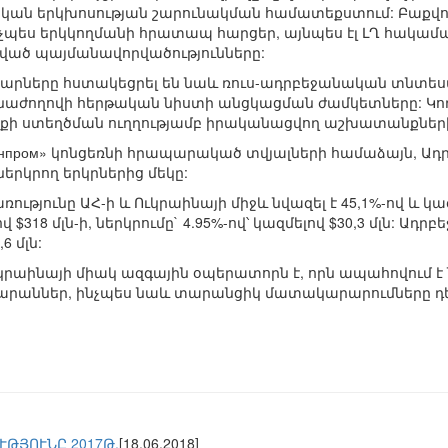
ն երկխոսության շարունակման համատեքստում: Բաքվու
նչպես երկկողմանի հրատապ հարցեր, այնպես էլ ԼՂ հակամա
րված պայմանավորվածությունները:
արները հստակեցրել են նաև ռուս-ադրբեջանական տնտե
ժողովի հերթական նիստի անցկացման ժամկետները: Կողմե
ի ստեղծման ուղղությամբ իրականացվող աշխատանքների 
оронпром» կոնցեռնի հրապարակած տվյալների համաձայն, Ա
երկրող երկրներից մեկը:
ւթյունը ԱՀ-ի և Ուկրաինայի միջև նվազել է 45,1%-ով և կազ
ով $318 մլն-ի, ներկրումը` 4.95%-ով՝ կազմելով $30,3 մլն: 
6 մլն:
 Ուկրաինայի միակ ազգային օպերատորն է, որն ապահովու
արաններ, ինչպես նաև տարանցիկ մատակարարումները դե
ԹՅՈՒՆԸ 2017Թ.
[18.06.2018]