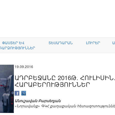
ՓԱՍՏԵՐ ԵՎ
ՏԵՍԱԴԱՐԱՆ
ԼՈՒՐԵՐ
Ա
ԴԱՐՁՈՒԹՅՈՒՆՆԵՐ
19.09.2016
ԱԴՐԲԵՋԱՆԸ 2016Թ. ՀՈՒԼԻՍԻՆ
ՀԱՐԱԲԵՐՈՒԹՅՈՒՆՆԵՐ
Անուշավան Բարսեղյան
«Նորավանք» ԳԿՀ քաղաքական հետազոտություննե