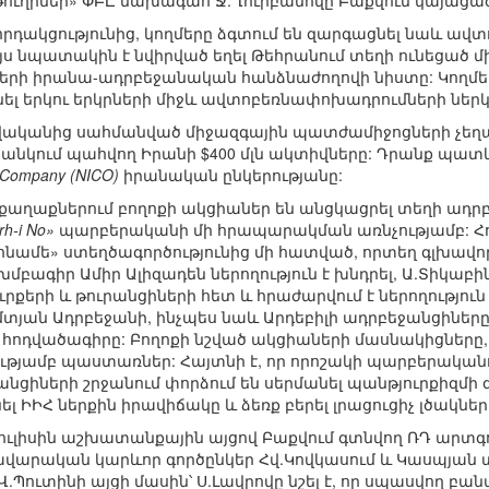
ուղիներ» ՓԲԸ նախագահ Ջ.Ղուրբանովը Բաքվում կայացա
որդակցությունից, կողմերը ձգտում են զարգացնել նաև ա
ս նպատակին է նվիրված եղել Թեհրանում տեղի ունեցած մ
ի իրանա-ադրբեջանական հանձնաժողովի նիստը: Կողմերը
տնել երկու երկրների միջև ավտոբեռնափոխադրումների ներ
վականից սահմանված միջազգային պատժամիջոցների չեղա
բանկում պահվող Իրանի $400 մլն ակտիվները: Դրանք պատ
de Company (NICO)
իրանական ընկերությանը:
քաղաքներում բողոքի ակցիաներ են անցկացրել տեղի ադրբ
rh-i No»
պարբերականի մի հրապարակման առնչությամբ: Հ
ահնամե» ստեղծագործությունից մի հատված, որտեղ գլխավոր
ագիր Ամիր Ալիզադեն ներողություն է խնդրել, Ա.Տիկաբին 
ւրքերի և թուրանցիների հետ և հրաժարվում է ներողություն 
մտյան Ադրբեջանի, ինչպես նաև Արդեբիլի ադրբեջանցիները
 է հոդվածագիրը: Բողոքի նշված ակցիաների մասնակիցները,
րությամբ պաստառներ: Հայտնի է, որ որոշակի պարբերական
նցիների շրջանում փորձում են սերմանել պանթյուրքիզմի
լ ԻԻՀ ներքին իրավիճակը և ձեռք բերել լրացուցիչ լծակ
ուլիսին աշխատանքային այցով Բաքվում գտնվող ՌԴ արտ
մավարական կարևոր գործընկեր Հվ.Կովկասում և Կասպյան 
ուտինի այցի մասին՝ Ս.Լավրովը նշել է, որ սպասվող բանա