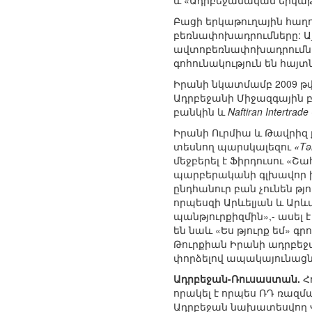
և «Ադրբեջանական երկաթ
Բացի երկաթուղային հաղ
բեռնափոխադրումները: Այ
ավտոբեռնափոխադրումներ
գոհունակություն են հայ
Իրանի նկատմամբ 2009 թ
Ադրբեջանի Միջազգային 
բանկին և
Naftiran Intertra
Իրանի Ուրմիա և Թավրիզ 
տեսնող պարսկալեզու
«Tə
մեջբերել է Ֆիրդուսու «Շ
պարբերականի գլխավոր խմբ
ընդհանուր բան չունեն թյո
որպեսզի Արևելյան և Արև
պանթյուրքիզմին»,- ասել
են նաև «Ես թյուրք եմ» գ
Թուրքիան Իրանի ադրբեջա
փորձելով ապակայունացնե
Ադրբեջան-Ռուսաստան.
Հ
որակել է որպես ՌԴ ռազ
Ադրբեջան նախատեսվող Վ.Պ