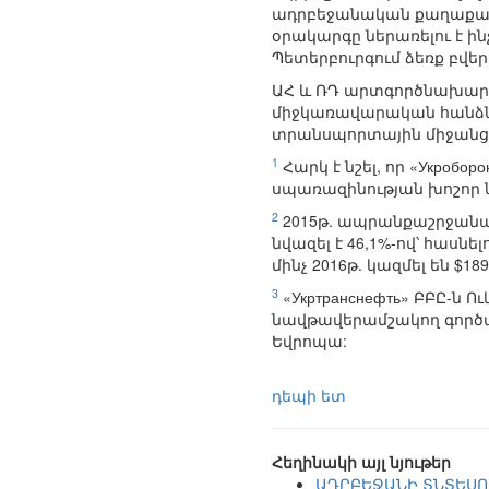
ադրբեջանական քաղաքակա
օրակարգը ներառելու է ի
Պետերբուրգում ձեռք բվե
ԱՀ և ՌԴ արտգործնախար
միջկառավարական հանձնա
տրանսպորտային միջանցք
1
Հարկ է նշել, որ «Укроб
սպառազինության խոշոր ն
2
2015թ. ապրանքաշրջանառո
նվազել է 46,1%-ով՝ հասնել
մինչ 2016թ. կազմել են $189,
3
«Укртранснефть» ԲԲԸ-ն
նավթավերամշակող գործ
Եվրոպա:
դեպի ետ
Հեղինակի այլ նյութեր
ԱԴՐԲԵՋԱՆԻ ՏՆՏԵՍՈՒ