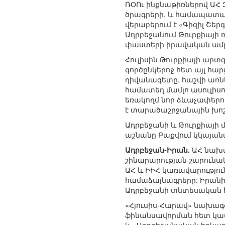
ՌՕՈւ ինքնաթիռներով ԱՀ 
ծրագրերի, և համապատա
վերաբերում է «Գիզիլ Շե
Ադրբեջանում Թուրքիայի 
փաստերի իրավական ամ
Հուլիսին Թուրքիայի արտ
գործընկերոջ հետ այլ հա
դիվանագետը, հաշվի առն
համատեղ մամլո ասուլիս
եռակողմ նոր ձևաչափերով
է տարածաշրջանային խո
Ադրբեջանի և Թուրքիայի
աշնանը Բաքվում կկայա
Ադրբեջան-Իրան.
ԱՀ նախա
շինարարության շարունա
ԱՀ և ԻԻՀ կառավարությո
համաձայնագրերը: Իրանի 
Ադրբեջանի տնտեսական հ
«Հյուսիս-Հարավ» նախագ
ֆինանսավորման հետ կա