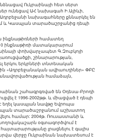
նձնացավ Ուկրաինայի հետ սերտ
ներ ունեցավ ԱՀ նախագահ Ի.Ալիևի,
 Ադրբեջանի նախագահները քննարկել են
րում և Կասպյան տարածաշրջանից դեպի
ին ինքնաթիռների համատեղ
ի 10 ինքնաթիռի մատակարարում
րաինայի փոխվարչապետ Գ.Զուբկոյի
առուցվածքի, շինարարության,
ել երկու երկրների տնտեսական
-ին «Ադրբեջանական ավիաուղիներ» ՓԲԸ
մանավորվածության համաձայն,
ւկրաինան շահագրգռված են Օդեսա-Բրոդի
վել է 1996-2002թթ. և միացված է դեպի
է եղել կասպյան նավթը Եվրոպա
 Կասպյան տարածաշրջանում աշխատող
ելու համար: 2004թ. Ռուսաստանի և
խողովակաշարն օգտագործվում է
հայտարարությանը լրացնելու է գալիս
արվա վերջը Ուկրաինան նախատեսում է