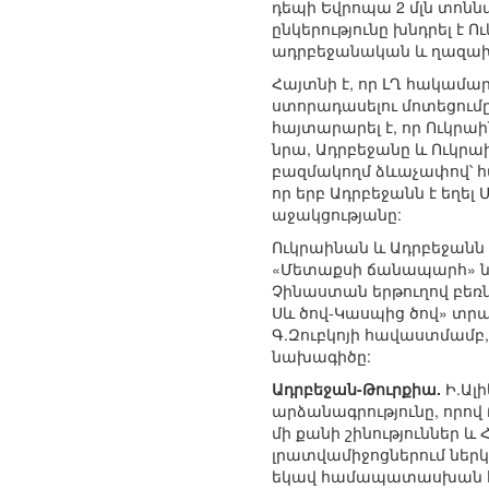
դեպի Եվրոպա 2 մլն տո
ընկերությունը խնդրել 
ադրբեջանական և ղազա
Հայտնի է, որ ԼՂ հակամար
ստորադասելու մոտեցումը,
հայտարարել է, որ Ուկրաի
նրա, Ադրբեջանը և Ուկրա
բազմակողմ ձևաչափով՝ հաշ
որ երբ Ադրբեջանն է եղել
աջակցությանը:
Ուկրաինան և Ադրբեջանն
«Մետաքսի ճանապարհ» ն
Չինաստան երթուղով բեռ
Սև ծով-Կասպից ծով» տ
Գ.Զուբկոյի հավաստմամբ
նախագիծը:
Ադրբեջան-Թուրքիա.
Ի.Ալ
արձանագրությունը, որով
մի քանի շինություններ 
լրատվամիջոցներում ներկ
եկավ համապատասխան հեր