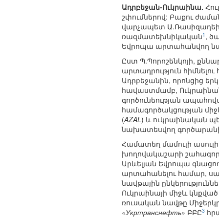
Ադրբեջան-Ուկրաինա.
Հու
շփումներով: Բաքու ժամա
վարչապետ Ա.Ռասիզադեի 
1
ռազմատեխնիկական
, ծ
Եվրոպա արտահանվող նա
Ըստ Պ.Պորոշենկոյի, քնն
արտադրություն հիմնելու
Ադրբեջանին, որոնցից ե
հավաստմամբ, Ուկրաինան
գործունեության ապահովմ
համագործակցության միջ
(
AZAL
) և ուկրաինական պ
նախատեսվող գործարանի թ
Համատեղ մամուլի ասուլի
խողովակաշարի շահագործմ
Արևելյան Եվրոպա գնացո
արտահանելու համար, սակ
նավթային ընկերությունն
Ուկրաինայի միջև կնքվա
ռուսական նավթը Միջերկր
3
«Укртранснефть»
ԲԲԸ
հրա