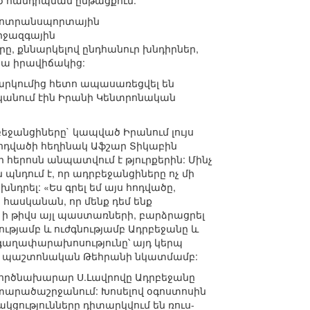
ծ հանդիպման ընթացքում:
վտոտրանսպորտային
իջազգային
, քննարկելով ընդհանուր խնդիրներ,
կա իրավիճակից:
րկումից հետո ապասառեցվել են
կանում էին Իրանի Կենտրոնական
եջանցիները` կապված Իրանում լույս
ոդվածի հեղինակ Աֆշար Տիկաբին
 հերոսն անպատվում է թյուրքերին: Մինչ
պնդում է, որ ադրբեջանցիները ոչ մի
խնդրել: «Ես գրել եմ այս հոդվածը,
 հասկանան, որ մենք դեմ ենք
 ի թիվս այլ պաստառների, բարձրացրել
ությամբ և ուժգնությամբ Ադրբեջանը և
 գաղափարախոսությունը՝ այդ կերպ
ներ պաշտոնական Թեհրանի նկատմամբ:
գործնախարար Ս.Լավրովը Ադրբեջանը
տարածաշրջանում: Խոսելով օգոստոսին
կցությունները դիտարկվում են ռուս-