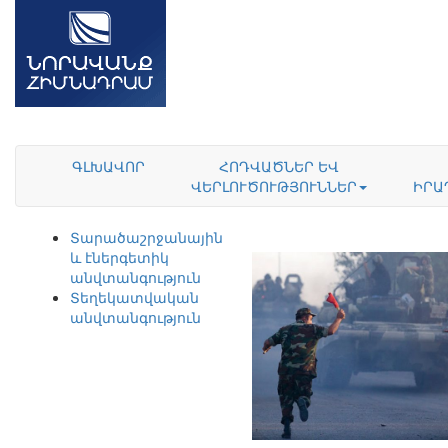
ԳԼԽԱՎՈՐ
ՀՈԴՎԱԾՆԵՐ ԵՎ
ՎԵՐԼՈՒԾՈՒԹՅՈՒՆՆԵՐ
ԻՐԱ
Տարածաշրջանային
և էներգետիկ
անվտանգություն
Տեղեկատվական
անվտանգություն