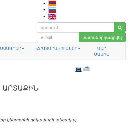
բաժանորդագրվել
ՄՍԱԳՐԵՐ
ՀՐԱՏԱՐԱԿՈՒՄՆԵՐ
ՄԵՐ
ՄԱՍԻՆ
. ԱՐՏԱՔԻՆ
րի կենտրոնի ղեկավարի տեղակալ