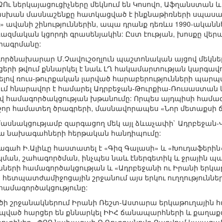
ԶՈւ ներկայացուցիչները մեկնում են Կոսովո, Աֆղանստան
սխան մասնաշենքը հատկացված է ինքնաթիռների սպասար
րգ» ավանի շինություններին, ապա դրանք դեռևս 1990-ական
ռազմական կցորդի գրասենյակին: Ըստ էության, խոսքը վե
րագրմանը:
գործնախարար Մ.Չավուշօղլուն պաշտոնական այցով մեկնել 
րցերի թվում քննարկել է նաև ԼՂ հակամարտության կարգավ
ելով ռուս-թուրքական լարված հարաբերությունների պար
ում հնարավոր է համարել Ադրբեջան-Թուրքիա-Ռուսաստա
 համագործակցության խթանումը: Որպես այդպիսի համագոր
շոր համատեղ ծրագրերի, մասնավորապես «Նոր մետաքսի 
 մասնակցությամբ զարգացող մեկ այլ ձևաչափի` Ադրբեջան
նա նախագահների հերթական հանդիպումը:
գահ Ի.Ալիևը հաստատել է «Գիզ Գալասի» և «Խուդաֆերին» 
կման, շահագործման, ինչպես նաև էներգետիկ և ջրային պ
ւնների համագործակցության և «Ադրբեջանի ու Իրանի երկ
հետպատժամիջոցային շրջանում այս երկու ուղղություններ
ամագործակցությունը:
ծի շրջանակներում Իրանի Ռեշտ-Աստարա երկաթուղային 
պված հարցեր են քննարկել ԻԻՀ ճանապարհների և քաղա