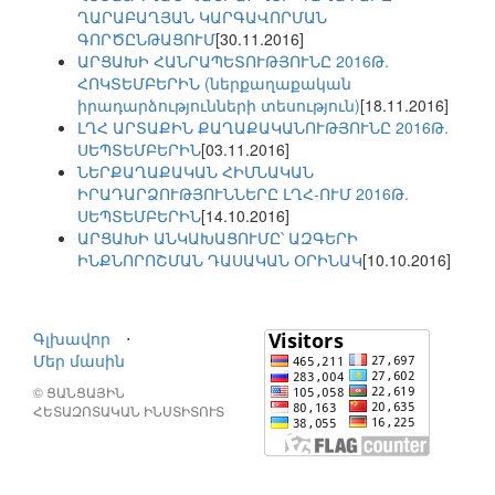
ՂԱՐԱԲԱՂՅԱՆ ԿԱՐԳԱՎՈՐՄԱՆ
ԳՈՐԾԸՆԹԱՑՈՒՄ
[30.11.2016]
ԱՐՑԱԽԻ ՀԱՆՐԱՊԵՏՈՒԹՅՈՒՆԸ 2016Թ.
ՀՈԿՏԵՄԲԵՐԻՆ (ներքաղաքական
իրադարձությունների տեսություն)
[18.11.2016]
ԼՂՀ ԱՐՏԱՔԻՆ ՔԱՂԱՔԱԿԱՆՈՒԹՅՈՒՆԸ 2016Թ.
ՍԵՊՏԵՄԲԵՐԻՆ
[03.11.2016]
ՆԵՐՔԱՂԱՔԱԿԱՆ ՀԻՄՆԱԿԱՆ
ԻՐԱԴԱՐՁՈՒԹՅՈՒՆՆԵՐԸ ԼՂՀ-ՈՒՄ 2016Թ.
ՍԵՊՏԵՄԲԵՐԻՆ
[14.10.2016]
ԱՐՑԱԽԻ ԱՆԿԱԽԱՑՈՒՄԸ՝ ԱԶԳԵՐԻ
ԻՆՔՆՈՐՈՇՄԱՆ ԴԱՍԱԿԱՆ ՕՐԻՆԱԿ
[10.10.2016]
Գլխավոր
⋅
Մեր մասին
© ՑԱՆՑԱՅԻՆ
ՀԵՏԱԶՈՏԱԿԱՆ ԻՆՍՏԻՏՈՒՏ