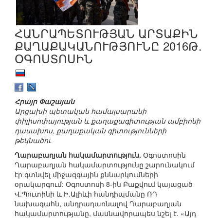
ՀԱՆՐԱՊԵՏՈՒԹՅԱՆ ԱՐՏԱՔԻՆ
ՔԱՂԱՔԱԿԱՆՈՒԹՅՈՒՆԸ 2016Թ.
ՕԳՈՍՏՈՍԻՆ
Հրայր Փաշայան
Արցախի պետական համալսարանի
փիլիսոփայության և քաղաքագիտության ամբիոնի
դասախոս, քաղաքական գիտությունների
թեկնածու
Ղարաբաղյան հակամարտություն.
Օգոստոսին
Ղարաբաղյան հակամարտությունը շարունակում
էր գտնվել միջազգային քննարկումների
օրակարգում: Օգոստոսի 8-ին Բաքվում կայացած
Վ.Պուտինի և Ի.Ալիևի հանդիպմանը ՌԴ
նախագահն, անդրադառնալով Ղարաբաղյան
հակամարտությանը, մասնավորապես նշել է. «Այդ