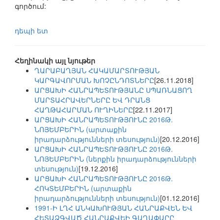
գործում:
դեպի ետ
Հեղինակի այլ նյութեր
ՂԱՐԱԲԱՂՅԱՆ ՀԱԿԱՄԱՐՏՈՒԹՅԱՆ
ԿԱՐԳԱՎՈՐՄԱՆ ԽՈՉԸՆԴՈՏՆԵՐԸ
[26.11.2018]
ԱՐՑԱԽԻ ՀԱՆՐԱՊԵՏՈՒԹՅԱՆԸ ՍՊԱՌՆԱՑՈՂ
ՄԱՐՏԱՀՐԱՎԵՐՆԵՐԸ ԵՎ ԴՐԱՆՑ
ՀԱՂԹԱՀԱՐՄԱՆ ՈՒՂԻՆԵՐԸ
[22.11.2017]
ԱՐՑԱԽԻ ՀԱՆՐԱՊԵՏՈՒԹՅՈՒՆԸ 2016Թ.
ՆՈՅԵՄԲԵՐԻՆ (արտաքին
իրադարձությունների տեսություն)
[20.12.2016]
ԱՐՑԱԽԻ ՀԱՆՐԱՊԵՏՈՒԹՅՈՒՆԸ 2016Թ.
ՆՈՅԵՄԲԵՐԻՆ (ներքին իրադարձությունների
տեսություն)
[19.12.2016]
ԱՐՑԱԽԻ ՀԱՆՐԱՊԵՏՈՒԹՅՈՒՆԸ 2016Թ.
ՀՈԿՏԵՄԲԵՐԻՆ (արտաքին
իրադարձությունների տեսություն)
[01.12.2016]
1991-Ի ԼՂՀ ԱՆԿԱԽՈՒԹՅԱՆ ՀԱՆՐԱՔՎԵՆ ԵՎ
ՀԵՏԱՁԳՎԱԾ ՀԱՆՐԱՔՎԵԻ ԳԱՂԱՓԱՐԸ