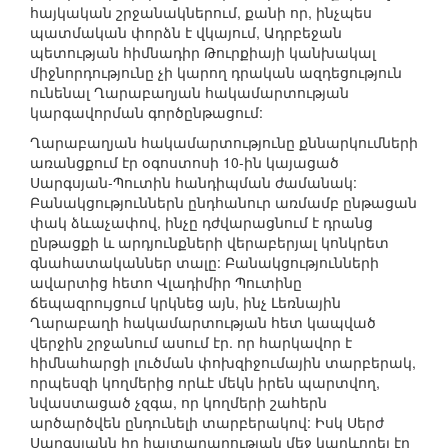
հայկական շրջանակներում, քանի որ, ինչպես
պատմական փորձն է վկայում, Ադրբեջան
պետության հիմնադիր Թուրքիայի կանխակալ
միջնորդությունը չի կարող դրական ազդեցություն
ունենալ Ղարաբաղյան հակամարտության
կարգավորման գործընթացում:
Ղարաբաղյան հակամարտությունը քննարկումների
առանցքում էր օգոստոսի 10-ին կայացած
Սարգսյան-Պուտին հանդիպման ժամանակ:
Բանակցություններն ընդհանուր առմամբ ընթացան
փակ ձևաչափով, ինչը դժվարացնում է դրանց
ընթացքի և արդյունքների վերաբերյալ կոնկրետ
գնահատականներ տալը: Բանակցությունների
ավարտից հետո Վլադիմիր Պուտինը
ճեպազրույցում կրկնեց այն, ինչ Լեռնային
Ղարաբաղի հակամարտության հետ կապված
վերջին շրջանում ասում էր. որ հարկավոր է
հիմնահարցի լուծման փոխզիջումային տարբերակ,
որպեսզի կողմերից որևէ մեկն իրեն պարտվող,
նվաստացած չզգա, որ կողմերի շահերն
արծարծվեն ընդունելի տարբերակով: Իսկ Սերժ
Սարգսյանն իր հայտարարության մեջ կարևորել էր