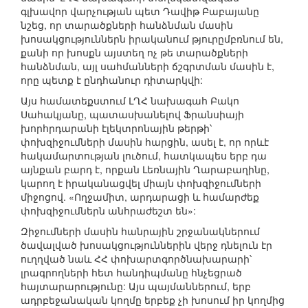
գլխավոր վարչության պետ Դավիթ Բաբայանը
նշեց, որ տարածքների հանձնման մասին
խոսակցություններն իրականում թյուրըմբռնում են,
քանի որ խոսքն այստեղ ոչ թե տարածքների
հանձնման, այլ սահմանների ճշգրտման մասին է,
որը պետք է ընդհանուր դիտարկվի:
Այս համատեքստում ԼՂՀ նախագահ Բակո
Սահակյանը, պատասխանելով Ֆրանսիայի
խորհրդարանի էլեկտրոնային թերթի՝
փոխզիջումների մասին հարցին, ասել է, որ որևէ
հակամարտության լուծում, հատկապես երբ դա
այնքան բարդ է, որքան Լեռնային Ղարաբաղինը,
կարող է իրականացվել միայն փոխզիջումների
միջոցով. «Ողջամիտ, արդարացի և համարժեք
փոխզիջումներն անհրաժեշտ են»:
Զիջումների մասին հանրային շրջանակներում
ծավալված խոսակցություններին վերջ դնելուն էր
ուղղված նաև ՀՀ փոխարտգործնախարարի՝
լրագրողների հետ հանդիպմանը հնչեցրած
հայտարարությունը: Այս պայմաններում, երբ
ադրբեջանական կողմը երբեք չի խոսում իր կողմից