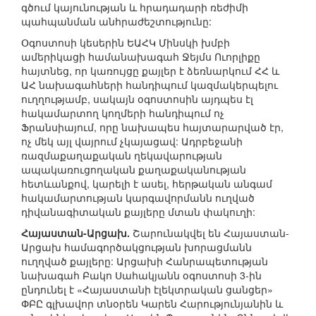
գծում կայունության և հրադադարի ռեժիմի
պահպանման անհրաժեշտությունը:
Օգոստոսի կեսերին ԵԱՀԿ Մինսկի խմբի
ամերիկացի համանախագահ Ջեյմս Ուորլիքը
հայտնեց, որ կառույցը քայլեր է ձեռնարկում ՀՀ և
ԱՀ նախագահների հանդիպում կազմակերպելու
ուղղությամբ, սակայն օգոստոսին այդպես էլ
հակամարտող կողմերի հանդիպում ոչ
Ֆրանսիայում, որը նախապես հայտարարված էր,
ոչ մեկ այլ վայրում չկայացավ: Ադրբեջանի
ռազմաքաղաքական ղեկավարության
ապակառուցողական քաղաքականության
հետևանքով, կարելի է ասել, հերթական անգամ
հակամարտության կարգավորմանն ուղված
դիվանագիտական քայլերը մտան փակուղի:
Հայաստան-Արցախ.
Շարունակվել են Հայաստան-
Արցախ համագործակցության խորացմանն
ուղղված քայլերը: Արցախի Հանրապետության
նախագահ Բակո Սահակյանն օգոստոսի 3-ին
ընդունել է «Հայաստանի էլեկտրական ցանցեր»
ՓԲԸ գլխավոր տնօրեն Կարեն Հարությունյանին և