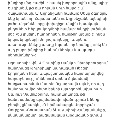
խնդիրը մեզ բաժին է հասել խորհրդային անցյալից:
Ես գիտեմ, թե դա որքան սուր հարց է և՛
Հայաստանի, և՛ Ադրբեջանի համար: Մենք ձգտելու
ենք նրան, որ Հայաստանն ու Ադրբեջանն այնպիսի
լուծում գտնեն, որը փոխզիջումային է, սակայն
ընդունելի է երկու կողմերի համար: Խնդրի լուծման
մեջ չեն լինելու հաղթողներ. հաղթող պետք է լինեն
երկու երկրների ժողովուրդները, և երկու
պետությունները պետք է զգան, որ նրանք լուծել են
այդ բարդ խնդիրը հանուն ներկա և ապագա
սերունդների»:
Օգոստոսի 9-ին Վ.Պուտինը Սանկտ Պետերբուրգում
հանդիպեց Թուրքիայի նախագահ Ռեջեփ
Էրդողանի հետ, և պաշտոնապես հայտարարվեց
հարաբերություններում առկա ճգնաժամի
հաղթահարման մասին: Ուշագրավն այն է, որ այդ
հանդիպումից հետո երկրի արտգործնախարար
Մևլյութ Չավուշօղլուն հայտարարեց, թե
հանդիպմանը պայմանավորվածություն է ձեռք
բերվել քննարկել ԼՂ հիմնահարցն Ադրբեջան-
Թուրքիա-Ռուսաստան ձևաչափով: Հանգամանքը,
բնականաբար, բացասական արձագանք գտավ