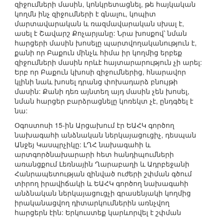
զիջումների մասին, կոնկրետացնել, թե հայկական
կողմն ինչ զիջումների է գնալու, կոպիտ
մարտավարական և ռազմավարական սխալ է,
ասել է Շավարշ Քոչարյանը: Նրա խոսքով՝ նման
հարցերի մասին խոսելը պարտվողականություն է,
քանի որ Բաքուն մինչև հիմա իր կողմից երբեք
զիջումների մասին որևէ հայտարարություն չի արել:
Երբ որ Բաքուն կխոսի զիջումներից, հնարավոր
կլինի նաև խոսել դրանց փոխադարձ բնույթի
մասին: Քանի դեռ այնտեղ այդ մասին չեն խոսել,
նման հարցեր բարձրացնելը կոռեկտ չէ, ընդգծել է
նա:
Օգոստոսի 15-ին Արցախում էր ԵԱՀԿ գործող
նախագահի անձնական ներկայացուցիչ, դեսպան
Անջեյ Կասպրչիկը: ԼՂՀ նախագահի և
արտգործնախարարի հետ հանդիպումների
առանցքում Լեռնային Ղարաբաղի և Ադրբեջանի
Հանրապետության զինված ուժերի շփման գծում
տիրող իրավիճակի և ԵԱՀԿ գործող նախագահի
անձնական ներկայացուցչի գրասենյակի կողմից
իրականացվող դիտարկումներին առնչվող
հարցերն էին: Երկուստեք կարևորվել է շփման