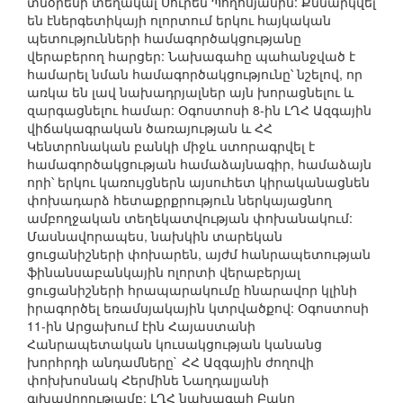
տնօրենի տեղակալ Սուրեն Պողոսյանին: Քննարկվել
են էներգետիկայի ոլորտում երկու հայկական
պետությունների համագործակցությանը
վերաբերող հարցեր: Նախագահը պահանջված է
համարել նման համագործակցությունը՝ նշելով, որ
առկա են լավ նախադրյալներ այն խորացնելու և
զարգացնելու համար: Օգոստոսի 8-ին ԼՂՀ Ազգային
վիճակագրական ծառայության և ՀՀ
Կենտրոնական բանկի միջև ստորագրվել է
համագործակցության համաձայնագիր, համաձայն
որի՝ երկու կառույցներն այսուհետ կիրականացնեն
փոխադարձ հետաքրքրություն ներկայացնող
ամբողջական տեղեկատվության փոխանակում:
Մասնավորապես, նախկին տարեկան
ցուցանիշների փոխարեն, այժմ հանրապետության
ֆինանսաբանկային ոլորտի վերաբերյալ
ցուցանիշների հրապարակումը հնարավոր կլինի
իրագործել եռամսյակային կտրվածքով: Օգոստոսի
11-ին Արցախում էին Հայաստանի
Հանրապետական կուսակցության կանանց
խորհրդի անդամները` ՀՀ Ազգային ժողովի
փոխխոսնակ Հերմինե Նաղդալյանի
գլխավորությամբ: ԼՂՀ նախագահ Բակո