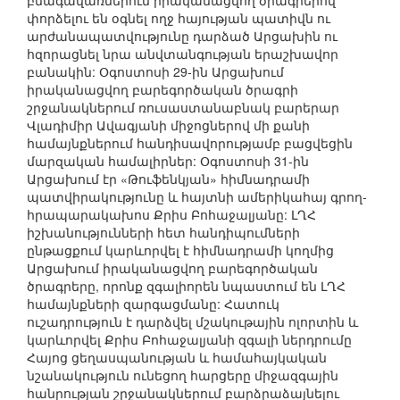
բնագավառներում իրականացվող ծրագրերով
փորձելու են օգնել ողջ հայության պատիվն ու
արժանապատվությունը դարձած Արցախին ու
հզորացնել նրա անվտանգության երաշխավոր
բանակին: Օգոստոսի 29-ին Արցախում
իրականացվող բարեգործական ծրագրի
շրջանակներում ռուսաստանաբնակ բարերար
Վլադիմիր Ավագյանի միջոցներով մի քանի
համայնքներում հանդիսավորությամբ բացվեցին
մարզական համալիրներ: Օգոստոսի 31-ին
Արցախում էր «Թուֆենկյան» հիմնադրամի
պատվիրակությունը և հայտնի ամերիկահայ գրող-
հրապարակախոս Քրիս Բոհաջալյանը: ԼՂՀ
իշխանությունների հետ հանդիպումների
ընթացքում կարևորվել է հիմնադրամի կողմից
Արցախում իրականացվող բարեգործական
ծրագրերը, որոնք զգալիորեն նպաստում են ԼՂՀ
համայնքների զարգացմանը: Հատուկ
ուշադրություն է դարձվել մշակութային ոլորտին և
կարևորվել Քրիս Բոհաջալյանի զգալի ներդրումը
Հայոց ցեղասպանության և համահայկական
նշանակություն ունեցող հարցերը միջազգային
հանրության շրջանակներում բարձրաձայնելու