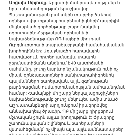
Արցախ-Սփյուռք.
Արցախի Հանրապետությանը և
նրա անվտանգության երաշխավոր
Պաշտպանության բանակին տարբեր ձևերով
օգնելու սփյուռքահայ հայրենակիցների՝ ապրիլին
մեկնարկած գործընթացը շարունակվեց
օգոստոսին: Հերթական օրինակելի
նախաձեռնությունը ՌԴ հայերի միության
Ուրդմուրտիայի տարածաշրջանի համահայկական
խորհրդինն էր: Առաջնագծի հարավային
հատվածում, որտեղ ամառվա տապին
ջերմաստիճանն անցնում է 40 աստիճանի
սահմանը, ջուրը կարևոր նշանակություն ունի ոչ
միայն զինծառայողների սանիտարահիգիենիկ
պայմանների բարելավան, այլև զգոնության
բարձրացման ու մարտունակության ամրապնդման
համար: Համայնքի մի շարք ներկայացուցիչների
նախաձեռնությամբ շուրջ մեկուկես ամիս տևած
աշխատանքների արդյունքում իրագործվեց
աննախադեպ ծրագիր. ՊԲ մի շարք դիրքերում
մշտական ջուրն այլևս իրողություն է: Ծրագիրը
շարունակական է լինելու և բարերարների
վստահեցմամբ՝ ոչ միայն այս, այլև ամենատարբեր