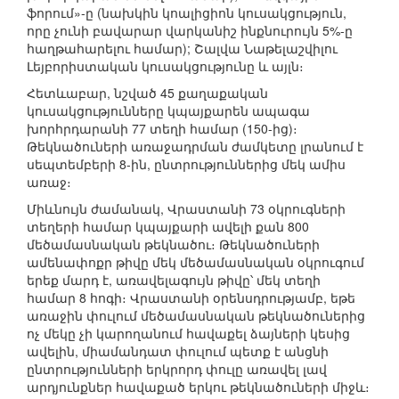
ֆորում»-ը (նախկին կոալիցիոն կուսակցություն,
որը չունի բավարար վարկանիշ ինքնուրույն 5%-ը
հաղթահարելու համար); Շալվա Նաթելաշվիլու
Լեյբորիստական կուսակցությունը և այլն։
Հետևաբար, նշված 45 քաղաքական
կուսակցությունները կպայքարեն ապագա
խորհրդարանի 77 տեղի համար (150-ից)։
Թեկնածուների առաջադրման ժամկետը լրանում է
սեպտեմբերի 8-ին, ընտրություններից մեկ ամիս
առաջ։
Միևնույն ժամանակ, Վրաստանի 73 օկրուգների
տեղերի համար կպայքարի ավելի քան 800
մեծամասնական թեկնածու։ Թեկնածուների
ամենափոքր թիվը մեկ մեծամասնական օկրուգում
երեք մարդ է, առավելագույն թիվը՝ մեկ տեղի
համար 8 հոգի։ Վրաստանի օրենսդրությամբ, եթե
առաջին փուլում մեծամասնական թեկնածուներից
ոչ մեկը չի կարողանում հավաքել ձայների կեսից
ավելին, միամանդատ փուլում պետք է անցնի
ընտրությունների երկրորդ փուլը առավել լավ
արդյունքներ հավաքած երկու թեկնածուների միջև։