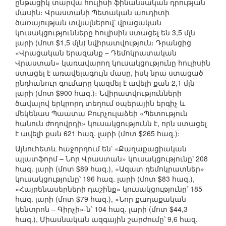
ընթացիկ տարվա հուլիսի ֆինանսական դրության
մասին։ Վրաստանի Պետական աուդիտի
ծառայության տվյալներով՝ վրացական
կուսակցությունները հուլիսին ստացել են 3,5 մլն
լարի (մոտ $1,5 մլն) նվիրատվություն։ Դրանցից
«Վրացական երազանք – Դեմոկրատական
Վրաստան» կառավարող կուսակցությունը հուլիսին
ստացել է առավելագույն մասը, իսկ նրա ստացած
ընդհանուր գումարը կազմել է ավելի քան 2,1 մլն
լարի (մոտ $900 հազ.)։ Նվիրատվությունների
ծավալով երկրորդ տեղում օպերային երգիչ և
մեկենաս Պաատա Բուրչուլաձեի «Պետություն
հանուն ժողովրդի» կուսակցությունն է, որն ստացել
է ավելի քան 621 հազ. լարի (մոտ $265 հազ.)։
Այնուհետև հաջորդում են՝ «Քաղաքացիական
պլատֆորմ – Նոր Վրաստան» կուսակցությունը՝ 208
հազ. լարի (մոտ $89 հազ.), «Ազատ դեմոկրատներ»
կուսակցությունը՝ 196 հազ. լարի (մոտ $83 հազ.),
«Հայրենասերների դաշինք» կուսակցությունը՝ 185
հազ. լարի (մոտ $79 հազ.), «Նոր քաղաքական
կենտրոն – Գիրչի»-ն՝ 104 հազ. լարի (մոտ $44,3
հազ.), Միասնական ազգային շարժումը՝ 9,6 հազ.