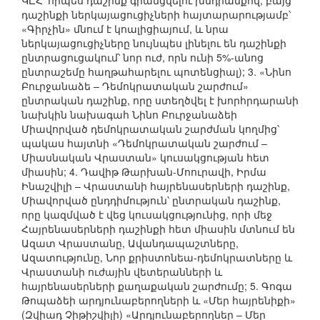
ԿԸՀ՝ որպես դաշինք գրանցվելու խնդրանքով, բայց
դաշինքի ներկայացուցիչների հայտարարությամբ՝
«Գիրչին» մնում է կոալիցիայում, և նրա
ներկայացուցիչները նույնպես լինելու են դաշինքի
ընտրացուցակում՝ նոր ուժ, որն ունի 5%-անոց
ընտրաշեմը հաղթահարելու պոտենցիալ); 3. «Նինո
Բուրջանաձե – Դեմոկրատական շարժում»
ընտրական դաշինք, որը ստեղծվել է խորհրդարանի
նախկին նախագահ Նինո Բուրջանաձեի
Միավորված դեմոկրատական շարժման կողմից՝
պակաս հայտնի «Դեմոկրատական շարժում –
Միասնական Վրաստան» կուսակցության հետ
միասին; 4. Դավիթ Թարխան-Մոուրավի, Իրմա
Ինաշվիլի – Վրաստանի հայրենասերների դաշինք,
Միավորված ընդդիմություն՝ ընտրական դաշինք,
որը կազմված է վեց կուսակցությունից, որի մեջ
Հայրենասերների դաշինքի հետ միասին մտնում են
Ազատ Վրաստանը, Ավանդապաշտները,
Ազատությունը, Նոր քրիստոնեա-դեմոկրատները և
Վրաստանի ուժային վետերանների և
հայրենասերների քաղաքական շարժումը; 5. Գոգա
Թոպաձեի արդյունաբերողների և «Մեր հայրենիքի»
(Զվիադ Չիթիշվիլի) «Արդյունաբերողներ – Մեր