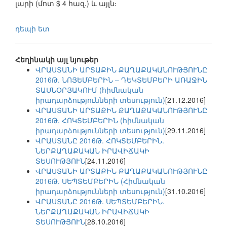
լարի (մոտ $ 4 հազ.) և այլն։
դեպի ետ
Հեղինակի այլ նյութեր
ՎՐԱՍՏԱՆԻ ԱՐՏԱՔԻՆ ՔԱՂԱՔԱԿԱՆՈՒԹՅՈՒՆԸ
2016Թ. ՆՈՅԵՄԲԵՐԻՆ – ԴԵԿՏԵՄԲԵՐԻ ԱՌԱՋԻՆ
ՏԱՍՆՕՐՅԱԿՈՒՄ (հիմնական
իրադարձությունների տեսություն)
[21.12.2016]
ՎՐԱՍՏԱՆԻ ԱՐՏԱՔԻՆ ՔԱՂԱՔԱԿԱՆՈՒԹՅՈՒՆԸ
2016Թ. ՀՈԿՏԵՄԲԵՐԻՆ (հիմնական
իրադարձությունների տեսություն)
[29.11.2016]
ՎՐԱՍՏԱՆԸ 2016Թ. ՀՈԿՏԵՄԲԵՐԻՆ.
ՆԵՐՔԱՂԱՔԱԿԱՆ ԻՐԱՎԻՃԱԿԻ
ՏԵՍՈՒԹՅՈՒՆ
[24.11.2016]
ՎՐԱՍՏԱՆԻ ԱՐՏԱՔԻՆ ՔԱՂԱՔԱԿԱՆՈՒԹՅՈՒՆԸ
2016Թ. ՍԵՊՏԵՄԲԵՐԻՆ (Հիմնական
իրադարձությունների տեսություն)
[31.10.2016]
ՎՐԱՍՏԱՆԸ 2016Թ. ՍԵՊՏԵՄԲԵՐԻՆ.
ՆԵՐՔԱՂԱՔԱԿԱՆ ԻՐԱՎԻՃԱԿԻ
ՏԵՍՈՒԹՅՈՒՆ
[28.10.2016]