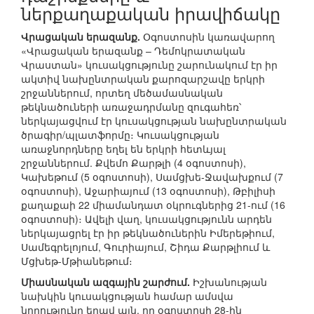
ներքաղաքական իրավիճակը
Վրացական երազանք.
Օգոստոսին կառավարող
«Վրացական երազանք – Դեմոկրատական
Վրաստան» կուսակցությունը շարունակում էր իր
ակտիվ նախընտրական քարոզարշավը երկրի
շրջաններում, որտեղ մեծամասնական
թեկնածուների առաջադրմանը զուգահեռ՝
ներկայացվում էր կուսակցության նախընտրական
ծրագիր/պլատֆորմը։ Կուսակցության
առաջնորդները եղել են երկրի հետևյալ
շրջաններում. Քվեմո Քարթլի (4 օգոստոսի),
Կախեթում (5 օգոստոսի), Սամցխե-Ջավախքում (7
օգոստոսի), Աջարիայում (13 օգոստոսի), Թբիլիսի
քաղաքաի 22 միամանդատ օկրուգներից 21-ում (16
օգոստոսի)։ Ավելի վաղ, կուսակցությունն արդեն
ներկայացրել էր իր թեկնածուներին Իմերեթիում,
Սամեգրելոյում, Գուրիայում, Շիդա Քարթլիում և
Մցխեթ-Մթիանեթում։
Միասնական ազգային շարժում.
Իշխանության
նախկին կուսակցության համար ամսվա
նորությունը եղավ այն, որ օգոստոսի 28-ին