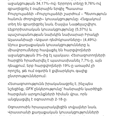
աջակցության 34,17%–ով։ Երրորդ տեղը 9,76%-ով
զբաղեցրել է օպերային երգիչ Պաատա
Բուրչուլաձեի «Բուրչուլաձեի շարժում – Պետություն
հանուն ժողովրդի» կուսակցությունը։ Հնգյակում
տեղ են զբաղեցրել նաև Շալվա Նաթելաշվիլու
Լեյբորիստական կուսակցությունը (5,37%) և
պաշտպանության նախկին նախարար Իրակլի
Ալասանիայի «Ազատ դեմոկրատները» (4,49%)։
Մյուս քաղաքական կուսակցությունները և
միավորումները հավաքել են հարցվողների
աջակցության 3%–ից էլ պակաս։ Հետազոտողների
հարցին հրաժարվել է պատասխանել 7,7%-ը, այն
դեպքում, երբ հարցվողների 19%-ը առայժմ չի
որոշել, թե ում օգտին է քվեարկելու գալիք
ընտրություններում։
Հետազոտությունն իրականացրել է, ինչպես
նշեցինք,
GFK
ընկերությունը՝ հանրային կարծիքի
հարցման արդյունքների հիման վրա, որն
անցկացվել է օգոստոսի 2-18-ը։
Օգոստոսին հրապարակվեցին տվյալներ նաև
Վրաստանի քաղաքական կուսակցությունների