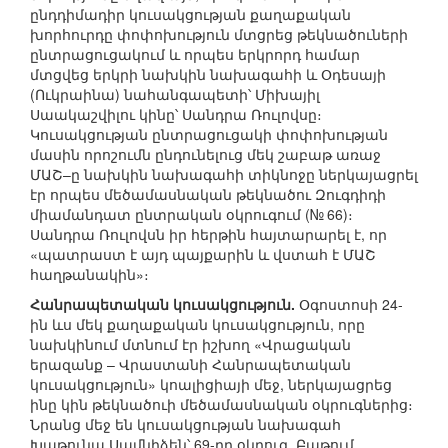
ընդդիմադիր կուսակցության քաղաքական
խորհուրդը փոփոխություն մտցրեց թեկնածուների
ընտրացուցակում և որպես երկրորդ համար
մտցվեց երկրի նախկին նախագահի և Օդեսայի
(Ուկրաինա) նահանգապետի՝ Միխայիլ
Սաակաշվիլու կինը՝ Սանդրա Ռուլովսը։
Կուսակցության ընտրացուցակի փոփոխության
մասին որոշումն ընդունելուց մեկ շաբաթ առաջ
ՄԱՇ–ը նախկին նախագահի տիկնոջը ներկայացրել
էր որպես մեծամասնական թեկնածու Զուգդիդի
միամանդատ ընտրական օկրուգում (№ 66)։
Սանդրա Ռուլովսն իր հերթին հայտարարել է, որ
«պատրաստ է այդ պայքարին և վստահ է ՄԱՇ
հաղթանակին»։
Հանրապետական կուսակցություն.
Օգոստոսի 24-
ին ևս մեկ քաղաքական կուսակցություն, որը
նախկինում մտնում էր իշխող «Վրացական
երազանք – Վրաստանի Հանրապետական
կուսակցություն» կոալիցիայի մեջ, ներկայացրեց
ինը կին թեկնածուի մեծամասնական օկրուգներից։
Նրանց մեջ են կուսակցության նախագահ
Խաթունա Սամնիձեն՝ 69-րդ օկրուգ, Բաթում,