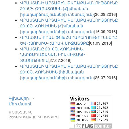
ՎՐԱՍՏԱՆԻ ԱՐՏԱՔԻՆ ՔԱՂԱՔԱԿԱՆՈՒԹՅՈՒՆԸ
2016Թ. ՕԳՈՍՏՈՍԻՆ (Հիմնական
իրադարձությունների տեսություն)
[30.09.2016]
ՎՐԱՍՏԱՆԻ ԱՐՏԱՔԻՆ ՔԱՂԱՔԱԿԱՆՈՒԹՅՈՒՆԸ
2016Թ. ՀՈՒԼԻՍԻՆ (Հիմնական
իրադարձությունների տեսություն)
[16.09.2016]
ՎՐԱՍՏԱՆ-ԻՐԱՆ ՓՈԽՀԱՐԱԲԵՐՈՒԹՅՈՒՆՆԵՐԸ
ԵՎ ՀՅՈՒՍԻՍ-ՀԱՐԱՎ ՄԻՋԱՆՑՔԸ
[01.09.2016]
ՎՐԱՍՏԱՆԸ 2016Թ. ՀՈՒՆԻՍԻՆ.
ՆԵՐՔԱՂԱՔԱԿԱՆ ԻՐԱՎԻՃԱԿԻ
ՏԵՍՈՒԹՅՈՒՆ
[27.07.2016]
ՎՐԱՍՏԱՆԻ ԱՐՏԱՔԻՆ ՔԱՂԱՔԱԿԱՆՈՒԹՅՈՒՆԸ
2016Թ. ՀՈՒՆԻՍԻՆ (հիմնական
իրադարձությունների տեսություն)
[26.07.2016]
Գլխավոր
⋅
Մեր մասին
© ՑԱՆՑԱՅԻՆ
ՀԵՏԱԶՈՏԱԿԱՆ ԻՆՍՏԻՏՈՒՏ