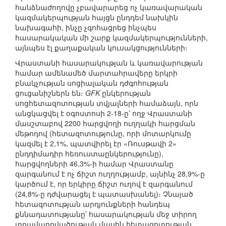
հանձնաժողովը չբավարարեց ոչ կառավարական
կազմակերպության հայցն ընդդեմ նախկին
նախագահի, ինչը չգոհացրեց ինչպես
հասարակական մի շարք կազմակերպությունների,
այնպես էլ քաղաքական կուսակցությունների։
Վրաստանի հասարակության և կառավարության
համար ամենամեծ մարտահրավերը երկրի
բնակչության սոցիալական դժգոհության
ցուցանիշներն են։
GFK
ընկերության
սոցհետազոտության տվյալների համաձայն, որն
անցկացվել է օգոստոսի 2-18-ը՝ ողջ Վրաստանի
մասշտաբով 2200 հարցվողի ուղղակի հարցման
մեթոդով (հետազոտությունը, որի մոտարկումը
կազմել է 2,1%, պատվիրել էր «Ռուսթավի 2»
ընդդիմադիր հեռուստաընկերությունը),
հարցվողների 46,3%-ի համար Վրաստանը
զարգանում է ոչ ճիշտ ուղղությամբ, այնինչ 28,9%-ը
կարծում է, որ երկիրը ճիշտ ուղով է զարգանում
(24,8%-ը դժվարացել է պատասխանել)։ Չնայած
հետազոտության արդյունքների հանդեպ
քննադատությանը՝ հասարակության մեջ տիրող
տրամադրվածության մասին հետազոտության