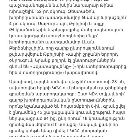
պաշտպանության նախկին նախարար Թինա
Խիդաշելին՝ 52-րդ օկրուգ, Զեստաֆոն,
խորհրդարանի պատգամավոր Թամար Խիդաշելին՝
4-րդ օկրուգ, Սաբուրթալո, Թբիլիսի և այլք։
Թեկնածուներին ներկայացրեց Հանրապետական
կուսակցության առաջնորդներից մեկը՝
խորհրդարանի պատգամավոր Լևան
Բերձենիշվիլին, որը գալիք ընտրություններում
քվեարկվելու է Թբիլիսիի Վակիի շրջանի երրորդ
օկրուգում։ Նրանք բոլորն էլ ընտրություններին
գնում են «Ազատագրվե՛նք» («հին ստերեոտիպերից,
հին մտածողությունից») կարգախոսով։
Այսպիսով, արդեն ամսվա վերջին՝ օգոստոսի 28-ին,
ավարտվեց երկրի ԿԸՀ-ում ընտրական դաշինքների
գրանցման արարողակարգը։ Ըստ ԿԸՀ տվյալների՝
գալիք խորհրդարանական ընտրություններին,
որոնք նշանակված են հոկտեմբերի 8-ին, գրանցվել
է ընդամենը 45 քաղաքական կուսակցություն հայտ
ներկայացրած 64-ից, ընդ որում՝ 18 կուսակցություն
գրանցման մերժում է ստացել։ Սակայն քանի որ
դրանց գրեթե կեսը դիմել է ԿԸՀ ընտրական
դաշինքներ ստեղծելու նպատակով, ապա