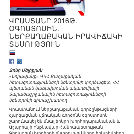
ՎՐԱՍՏԱՆԸ 2016Թ.
ՕԳՈՍՏՈՍԻՆ.
ՆԵՐՔԱՂԱՔԱԿԱՆ ԻՐԱՎԻՃԱԿԻ
ՏԵՍՈՒԹՅՈՒՆ
Ջոնի Մելիքյան
«Նորավանք» ԳԿՀ Քաղաքական
հետազոտությունների կենտրոնի փորձագետ, ՀՀ
պետական կառավարման ակադեմիայի
Տարածաշրջանային հետազոտությունների
կենտրոնի գիտաշխատող
Վրաստանում ներքաղաքական գործընթացների
զարգացման վճռական գործոնն օգոստոսին
շարունակել են մնալ երկրի խորհրդարանական և
Աջարիայի Ինքնավար Հանրապետության
Գերագույն խորհրդի ընտրությունները հոկտեմբերի