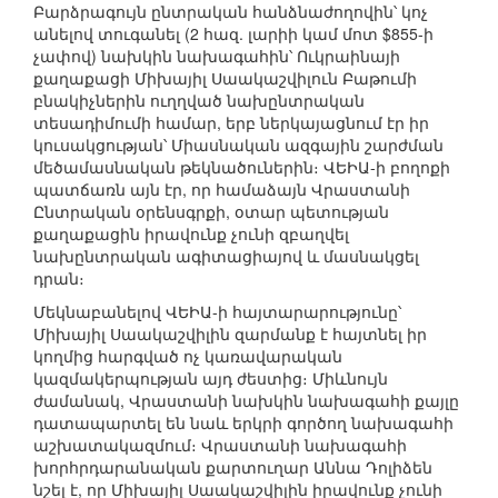
Բարձրագույն ընտրական հանձնաժողովին՝ կոչ
անելով տուգանել (2 հազ. լարիի կամ մոտ $855-ի
չափով) նախկին նախագահին՝ Ուկրաինայի
քաղաքացի Միխայիլ Սաակաշվիլուն Բաթումի
բնակիչներին ուղղված նախընտրական
տեսադիմումի համար, երբ ներկայացնում էր իր
կուսակցության՝ Միասնական ազգային շարժման
մեծամասնական թեկնածուներին։ ՎԵԻԱ-ի բողոքի
պատճառն այն էր, որ համաձայն Վրաստանի
Ընտրական օրենսգրքի, օտար պետության
քաղաքացին իրավունք չունի զբաղվել
նախընտրական ագիտացիայով և մասնակցել
դրան։
Մեկնաբանելով ՎԵԻԱ-ի հայտարարությունը՝
Միխայիլ Սաակաշվիլին զարմանք է հայտնել իր
կողմից հարգված ոչ կառավարական
կազմակերպության այդ ժեստից։ Միևնույն
ժամանակ, Վրաստանի նախկին նախագահի քայլը
դատապարտել են նաև երկրի գործող նախագահի
աշխատակազմում։ Վրաստանի նախագահի
խորհրդարանական քարտուղար Աննա Դոլիձեն
նշել է, որ Միխայիլ Սաակաշվիլին իրավունք չունի