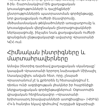
8-ին։ Շարունակվում էին քաղաքական
կուսակցությունների և դաշինքների՝
ընտրություններին պատրաստման գործընթացը,
նոր քաղաքական ուժերի ձևավորումը,
մեծամասնական թեկնածուների առաջադրումը և
կուսակցական վերջնական ընտրացուցակների
ներկայացումը, ինչպես նաև քաղաքական ուժերի
գրանցման ընթացակարգի ավարտը Վրաստանի
ԿԸՀ-ում։
Հիմնական ինտրիգները և
մարտահրավերները
Ամսվա ինտրիգ դարձավ քաղաքական սկանդալը՝
կապված Վրաստանի երրորդ նախագահ Միխայիլ
Սաակաշվիլու անվան հետ, որը, չնայած
Վրաստանում չէ և քրեորեն էլ հետապնդվում է,
դեռևս ունի ազդեցության լծակներ իր հայրենիքի
ներքաղաքական գործընթացներում։ Օգոստոսին
վրացական հեղինակավոր «Վրաստանի
երիտասարդ իրավաբանների ասոցիացիա» (ՎԵԻԱ)
ՀԿ-ն հանդես եկավ դիմումով՝ ուղղված Աջարիայի