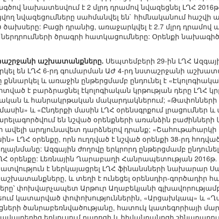
ագծով նախատեսվում է 2 մլրդ դրամով նվազեցնել ԼՂՀ 2016
ող նվազեցումները սահմանվել են` հիմնականում հաշվի 
ծախսերը: Բացի դրանից, առաջարկվել է 2.7 մլրդ դրամով ա
րդրումների ծրագրի հատկացումները: Օրենքի նախագիծ
նստաշրջանի աշխատանքները.
Սեպտեմբերի 29-ին ԼՂՀ Ազգայ
կել են ԼՂՀ 6-րդ գումարման ԱԺ 4-րդ նստաշրջանի աշխա
քննարկել և առաջին ընթերցմամբ ընդունել է «Էկոլոգիակ
 միտված է բարձրացնել էկոլոգիական կրթության դերը ԼՂՀ 
ան և հանրակրթական մակարդակներում; «Թափոնների մա
մասին» և «Ընդերքի մասին ԼՂՀ օրենսգրքում լրացումներ 
արելագործվում են նշված օրենքների առանձին բաժինների և
ավելի արդյունավետ դարձնելով դրանք; «Շահութահարկի մ
ին» ԼՂՀ օրենքը, որն ուղղված է նշված օրենքի 38-րդ հո
դլայնմանը: Ազգային ժողովը երկրորդ ընթերցմամբ ընդու
ՂՀ օրենքը: Լեռնային Ղարաբաղի Հանրապետության 2016թ
տվություն է ներկայացրել ԼՂՀ ֆինանսների նախարար Սպ
է աշխատանքները, և տեղի է ունեցել օրենսդիր-գործադի
րը՝ փոխվարչապետ Արթուր Աղաբեկյանի գլխավորությամ
եում կատարված փոփոխություններին, «Արցախկապ» և «Ղա
րոցների ծանրաբեռնվածությանը, հատուկ կատեգորիայի մ
կավայրերից երկուսում դպրոցի և հիվանդանոցի շինարարո