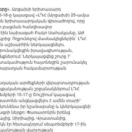
երը».
Արցախի երիտասարդ
18-ը կայացավ «ԼՂՀ (Արցախի) 25-ամյա
յին երիտասարդական գիտաժողով, որը
ի բացման հանդիսավոր
կա էին նախագահ Բակո Սահակյանը, ԱԺ
րից: Ողջունելով մասնակիցներին` ԼՂՀ
ն աշխարհին ներկայացնելու
ունակվեցին իրավագիտության,
ներում: Ներկայացվեց շուրջ 7
տակամություն հայտնեցին շարունակել
արաբաղյան հակամարտության
անդական արժեքների վերարտադրության
քականության շրջանակներում ԼՂՀ
երի 15-17-ը Շուշիում կայացավ
ատոնն անցկացվելու է ամեն տարի՝
 կունենա իր նշանաբանը և կներկայացնի
րագրի ներքո: Փառատոնին իրենց
եայից, Սիրիայից, Վրաստանից,
կն էր հետապնդում սեպտեմբերի 17-ին
պանության վարչության