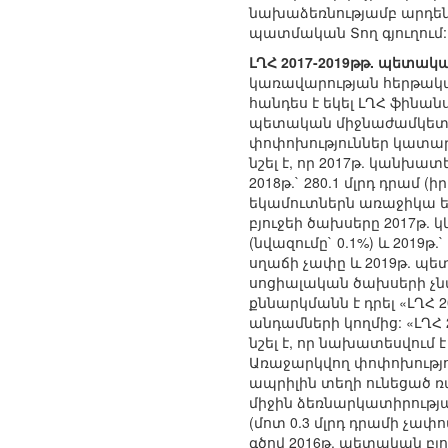
նախաձեռնությամբ արդեն
պատմական Տող գյուղում:
ԼՂՀ 2017-2019թթ. պետա
կառավարության հերթական
հանդես է եկել ԼՂՀ ֆինա
պետական միջնաժամկետ ծա
փոփոխություններ կատար
նշել է, որ 2017թ. կանխա
2018թ.` 280.1 մլրդ դրամ 
եկամուտներն առաջիկա ե
բյուջեի ծախսերը 2017թ. կկա
(նվազումը` 0.1%) և 2019
սղաճի չափը և 2019թ. պետ
սոցիալական ծախսերի չ
քննարկմանն է դրել «ԼՂՀ
անդամների կողմից: «ԼՂՀ
նշել է, որ նախատեսվում 
Առաջարկվող փոփոխությո
ապրիլին տեղի ունեցած ռ
միջին ձեռնարկատիրությ
(մոտ 0.3 մլրդ դրամի չափ
գծով 2016թ. պետական բ