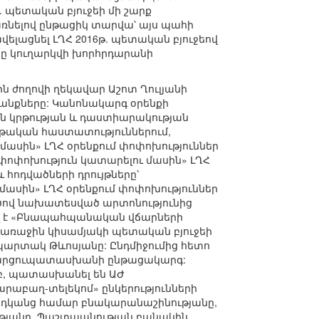
թ. պետական բյուջեի մի շարք
առնելով ընթացիկ տարվա՝ այս պահի
վելացնել ԼՂՀ 2016թ. պետական բյուջեով
ը կուղարկվի խորհրդարանի
ին ժողովի ղեկավար Աշոտ Ղուլյանի
տանքները: Կանոնակարգ օրենքի
ան կրթության և դաստիարակության
կրթական հաստատություններում,
սին» ԼՂՀ օրենքում փոփոխություններ
և փոփոխություն կատարելու մասին» ԼՂՀ
 հոդվածների դրույթները՝
ասին» ԼՂՀ օրենքում փոփոխություններ
դվածով նախատեսված արտոնությունից
նել է «Բնապահպանական վճարների
. առաջին կիսամյակի պետական բյուջեի
արտակ Թևոսյանը: Ընդմիջումից հետո
ր հարցուպատասխանի ընթացակարգ:
բ, պատասխանել են ԱԺ
րաբաղ-տելեկոմ» ընկերությունների
արդկանց համար բնակարանաշինությանը,
ւթյանը, Պաշտպանության բանակին