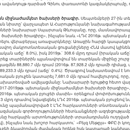
 ավանդույթ դարձած Գինու փառատոնի կազմակերպումը, ո
կան միջնաժամկետ ծախսերի ծրագիր.
Սեպտեմբերի 27-ին տե
 նիստը՝ վարչապետ Ա.Հարությունյանի նախագահությամբ:
նսների նախարար Սպարտակ Թևոսյանը, որը, մասնավորապես,
խսերի ծրագիրը», ինչպես նաև «ԼՂՀ 2016թ. պետական բյ
ելու վերաբերյալ առաջարկները: Առաջին հարցի կապակց
տեսվող մակրոտնտեսական ցուցանիշները ՀՆԱ մասով կլինեն 2
(իրական աճը` 8.0%), իսկ 2019թ.` 308.6 մլրդ դրամ (իրական 
րեք տարիներին պլանավորվում են տարեկան միջինը շուրջ
զմեն 88,880.7 մլն դրամ (2016թ. 87,928.2 մլն դրամի դիմաց, աճ
թ.` 89,233.3 մլն դրամ (աճը` 0.4%): Ծրագրով նախատեսվում
ական բյուջեն կատարել 7,681.0 մլն դրամ հավելուրդով, որը
նախատեսված ավելացմանը: Նախարարի ելույթից հետո վ
 2017-2019թթ. պետական միջնաժամկետ ծախսերի ծրագիրը»
 2016թ. պետական բյուջեի մասին» օրենքում փոփոխություն
է 3 մլրդ դրամով նվազեցնել ԼՂՀ 2016թ. պետական բյուջե
ւնը պայմանավորված է ԼՂՀ հարկատուների տնտեսական գոր
ազմական գործողությունների հետևանքների ազդեցությամբ (
անը հարկային արտոնությունների տրամադրմանն ուղղված
ով), ինչպես նաև խոշոր հարկատու` «Բեյզ Մեթըլս» ՓԲԸ-ի կ
յուջեի ձևավորման ժամանակ իրենց իսկ կատարած կանխատ