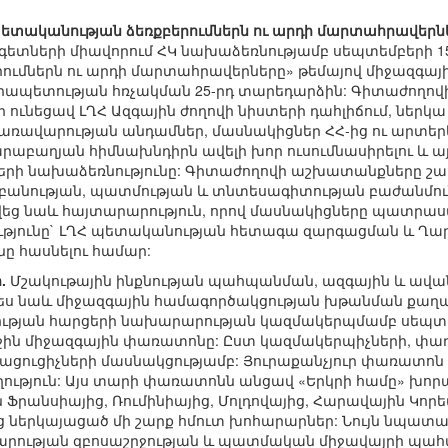
պետականության ձեռքբերումներն ու արդի մարտահրավերն
ետների միավորում ՀԿ նախաձեռնությամբ սեպտեմբերի 15-
ումներն ու արդի մարտահրավերները» թեմայով միջազգա
րապետության հռչակման 25-րդ տարեդարձին: Գիտաժողով
ի ունեցավ ԼՂՀ Ազգային ժողովի նիստերի դահլիճում, ներ
կառավարության անդամներ, մասնակիցներ ՀՀ-ից ու արտերկ
աբաղյան հիմնախնդիրն ավելի խոր ուսումնասիրելու և այ
րի նախաձեռնությունը: Գիտաժողովի աշխատանքները շար
անության, պատմության և տնտեսագիտության բաժանմունք
նվեց նաև հայտարարություն, որով մասնակիցները պատրաս
թյունը` ԼՂՀ պետականության հետագա զարգացման և Ղ
 հասնելու համար:
.
Մշակութային ինքնության պահպանման, ազգային և ավ
ես նաև միջազգային համագործակցության խթանման քաղա
ության հարցերի նախարարության կազմակերպմամբ սեպտեմբ
ն միջազգային փառատոնը: Ըստ կազմակերպիչների, փառ
ացուցիչների մասնակցությամբ: Յուրաքանչյուր փառատոն
ւղղություն: Այս տարի փառատոնն անցավ «Երկրի համը» խո
 Ֆրանսիայից, Ռումինիայից, Մոլդովայից, Հարավային Կոր
 ներկայացած մի շարք հմուտ խոհարարներ: Նույն նպատա
արության զբոսաշրջության և պատմական միջավայրի պահ