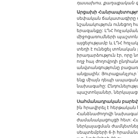
դասախոս, քաղաքական գի
Արցախի Հանրապետությու
սեփական ճակատագիրը տն
նշանակություն ունեցող
երազանքը: ԼՂՀ հռչակման
միջոցառումների պաշտոն
այցելությամբ և ԼՂՀ հռչ
տեղի է ունեցել տոնական 
իրադարձություն էր, որը
ողջ հայ ժողովրդի ընդհան
անվտանգությունը բացառի
անցյալին: Յուրաքանչյո
ենք միայն դեպի ապագան, 
նախագահը: Ընդունելութ
պաշտոնյաներ, ներկայացու
Սահմանադրական բարեփ
ին հրավիրել է հերթակա
Հանձնաժողովի նախագահ Ա
ժամանակացույցի հետ: Հ
ներկայացման ժամկետներ
սեպտեմբերի 6-ի հրամա