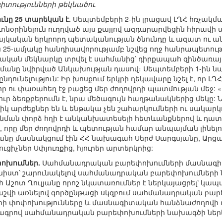
տությունների թեկնածու
նը 25 տարեկան է.
Սեպտեմբերի 2-ին լրացավ ԼՂՀ հռչակմա
օրինելուն ուղղված այս քայլով ազդարարվեցին հիրավ
 հայկական երկրորդ պետականության ծնունդը և ազատ ու
 25-ամյակը հանդիսավորությամբ նշվեց ողջ հանրապետությ
ական մեկնարկը տրվել է սահմանից՝ դիրքապահ զինծառա
ակմանը նվիրված Անկախության դասով։ Սեպտեմբերի 1-ին
ընդունելություն: Իր խոսքում երկրի ղեկավարը նշել է, որ 
 նոր ու փառահեղ էջ բացեց մեր ժողովրդի պատմության մե
ուր ձեռքբերումն է, նրա մեծագույն հաղթանակներից մեկը: 
կ արժեքներ են և ենթակա չեն շահարկումների ու սակարկ
ւր նման փորձ հղի է անկանխատեսելի հետևանքներով և դա
որը մեր ժողովրդի և պետության համար անպայման լինելու է
յանը մասնակցում էին ՀՀ նախագահ Սերժ Սարգսյանը, Ա
ցիչներ Սփյուռքից, հյուրեր արտերկրից:
ոխումներ.
Սահմանադրական բարեփոխումների մասնագիտ
ն նիստ՝ շարունակելով սահմանադրական բարեփոխումների
շոտ Ղուլյանը որոշ նկատառումներ է ներկայացրել՝ կապվ
աշվի առնելով գործընթացի սկզբում սահմանադրական բա
ի փոփոխությունները և մասնագիտական հանձնաժողովի 
նագրով սահմանադրական բարեփոխումների նախագծի ներ