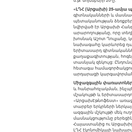
ս.թ. նոյեմբերի 20-ը:
«ԼՂՀ (Արցախի) 25-ամյա 
գիտնականների և մասնագ
պետականության ձեռքբեր
նվիրված էր Արցախի Հան
արարողությանը, որը տեղ
խոսնակ Աշոտ Ղուլյանը, 
նախագահը կարևորեց ղար
երիտասարդ գիտնականնե
քաղաքագիտության, հոգեբ
տասնյակ զեկույց: Ընդու
հետագա համագործակցու
արդարացի կարգավորմանը
Միջազգային փառատոներ
և հանրահռչակման, ինչպ
մշակույթի և երիտասարդ
«ԱրցախԷթնոֆեստ» առաջի
տարբեր երկրների ներկայ
ազգային մշկույթի մեկ ո
մասնակցությունը բերեցին
Հայաստանից ու Արցախից
ԼՂՀ էկոնոմիկայի նախար