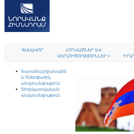
ԳԼԽԱՎՈՐ
ՀՈԴՎԱԾՆԵՐ ԵՎ
ՎԵՐԼՈՒԾՈՒԹՅՈՒՆՆԵՐ
ԻՐԱ
Տարածաշրջանային
և էներգետիկ
անվտանգություն
Տեղեկատվական
անվտանգություն