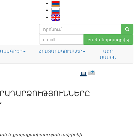
բաժանորդագրվել
ՄՍԱԳՐԵՐ
ՀՐԱՏԱՐԱԿՈՒՄՆԵՐ
ՄԵՐ
ՄԱՍԻՆ
ԻՐԱԴԱՐՁՈՒԹՅՈՒՆՆԵՐԸ
Ն
ան և քաղաքագիտության ամբիոնի