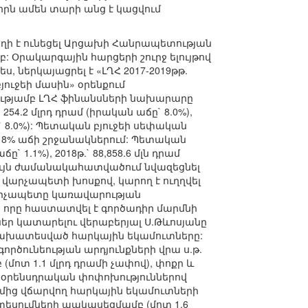
րն ամեն տարի անց է կացվում
ղի է ունեցել Արցախի Հանրապետության
 Օրակարգային հարցերի շուրջ ելույթով
 ներկայացրել է «ԼՂՀ 2017-2019թթ.
ուջեի մասին» օրենքում
ությամբ ԼՂՀ ֆինանսների նախարարը
54.2 մլրդ դրամ (իրական աճը` 8.0%),
աճը` 8.0%): Պետական բյուջեի սեփական
 8% աճի շրջանակներում: Պետական
ը` 1.1%), 2018թ.` 88,858.6 մլն դրամ
 է նույն ժամանակահատվածում նվազեցնել
, վարչապետի խոսքով, կարող է ուղղվել
արչապետը կառավարության
, որը հաստատվել է գործադիր մարմնի
ներ կատարելու վերաբերյալ Ս.Թևոսյանը
ով նախատեսված հարկային եկամուտները:
ծունեության արդյունքների վրա ս.թ.
մոտ 1.1 մլրդ դրամի չափով), փոքր և
 օրենսդրական փոփոխություններով
ողմից վճարվող հարկային եկամուտների
եսումների պակասեցմամբ (մոտ 1.6