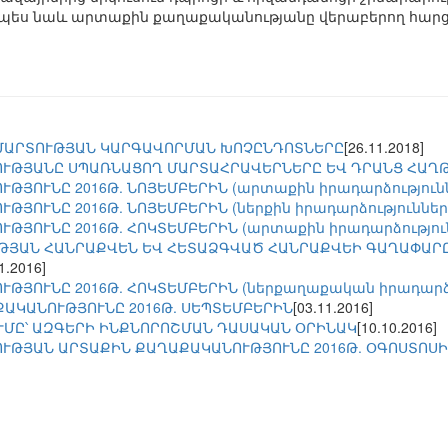
նչպես նաև արտաքին քաղաքականությանը վերաբերող հարց
ՄԱՐՏՈՒԹՅԱՆ ԿԱՐԳԱՎՈՐՄԱՆ ԽՈՉԸՆԴՈՏՆԵՐԸ
[26.11.2018]
ՒԹՅԱՆԸ ՍՊԱՌՆԱՑՈՂ ՄԱՐՏԱՀՐԱՎԵՐՆԵՐԸ ԵՎ ԴՐԱՆՑ ՀԱՂ
ԹՅՈՒՆԸ 2016Թ. ՆՈՅԵՄԲԵՐԻՆ (արտաքին իրադարձությունն
ԹՅՈՒՆԸ 2016Թ. ՆՈՅԵՄԲԵՐԻՆ (ներքին իրադարձությունների
ԹՅՈՒՆԸ 2016Թ. ՀՈԿՏԵՄԲԵՐԻՆ (արտաքին իրադարձություն
ՈՒԹՅԱՆ ՀԱՆՐԱՔՎԵՆ ԵՎ ՀԵՏԱՁԳՎԱԾ ՀԱՆՐԱՔՎԵԻ ԳԱՂԱՓԱ
1.2016]
ԹՅՈՒՆԸ 2016Թ. ՀՈԿՏԵՄԲԵՐԻՆ (ներքաղաքական իրադարձու
ՔԱԿԱՆՈՒԹՅՈՒՆԸ 2016Թ. ՍԵՊՏԵՄԲԵՐԻՆ
[03.11.2016]
ՄԸ՝ ԱԶԳԵՐԻ ԻՆՔՆՈՐՈՇՄԱՆ ԴԱՍԱԿԱՆ ՕՐԻՆԱԿ
[10.10.2016]
ՒԹՅԱՆ ԱՐՏԱՔԻՆ ՔԱՂԱՔԱԿԱՆՈՒԹՅՈՒՆԸ 2016Թ. ՕԳՈՍՏՈՍ