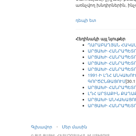
առնչվող խնդիրներին, ի
դեպի ետ
Հեղինակի այլ նյութեր
ՂԱՐԱԲԱՂՅԱՆ ՀԱԿԱ
ԱՐՑԱԽԻ ՀԱՆՐԱՊԵՏՈ
ԱՐՑԱԽԻ ՀԱՆՐԱՊԵՏՈՒ
ԱՐՑԱԽԻ ՀԱՆՐԱՊԵՏՈՒ
ԱՐՑԱԽԻ ՀԱՆՐԱՊԵՏՈՒ
1991-Ի ԼՂՀ ԱՆԿԱԽ
ԳՈՐԾԸՆԹԱՑՈՒՄ
[30.1
ԱՐՑԱԽԻ ՀԱՆՐԱՊԵՏՈՒ
ԼՂՀ ԱՐՏԱՔԻՆ ՔԱՂԱ
ԱՐՑԱԽԻ ԱՆԿԱԽԱՑՈՒ
ԱՐՑԱԽԻ ՀԱՆՐԱՊԵՏՈ
Գլխավոր
⋅
Մեր մասին
© ՑԱՆՑԱՅԻՆ ՀԵՏԱԶՈՏԱԿԱՆ ԻՆՍՏԻՏՈՒՏ