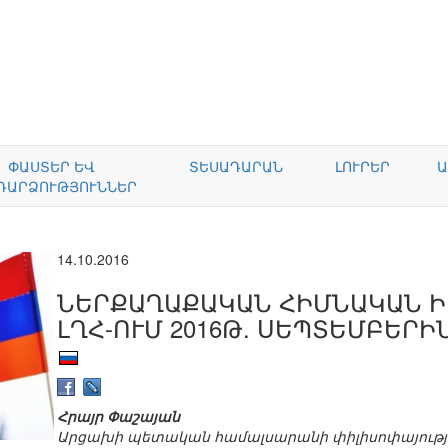
ՓԱՍՏԵՐ ԵՎ
ՏԵՍԱԴԱՐԱՆ
ԼՈՒՐԵՐ
Ա
ԴԱՐՁՈՒԹՅՈՒՆՆԵՐ
14.10.2016
ՆԵՐՔԱՂԱՔԱԿԱՆ ՀԻՄՆԱԿԱՆ 
ԼՂՀ-ՈՒՄ 2016Թ. ՍԵՊՏԵՄԲԵՐԻ
Հրայր Փաշայան
Արցախի պետական համալսարանի փիլիսոփայությ