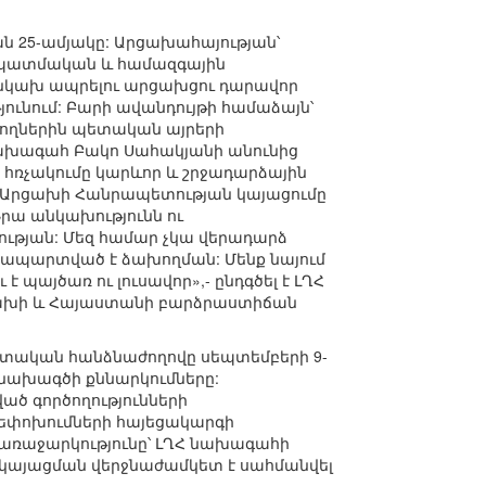
ն 25-ամյակը: Արցախահայության՝
ի պատմական և համազգային
 անկախ ապրելու արցախցու դարավոր
ունում: Բարի ավանդույթի համաձայն՝
յողներին պետական այրերի
 նախագահ Բակո Սահակյանի անունից
ԼՂՀ հռչակումը կարևոր և շրջադարձային
ջ: «Արցախի Հանրապետության կայացումը
Նրա անկախությունն ու
ության: Մեզ համար չկա վերադարձ
տապարտված է ձախողման: Մենք նայում
 պայծառ ու լուսավոր»,- ընդգծել է ԼՂՀ
րցախի և Հայաստանի բարձրաստիճան
ական հանձնաժողովը սեպտեմբերի 9-
 նախագծի քննարկումները:
ած գործողությունների
րեփոխումների հայեցակարգի
առաջարկությունը՝ ԼՂՀ նախագահի
կայացման վերջնաժամկետ է սահմանվել