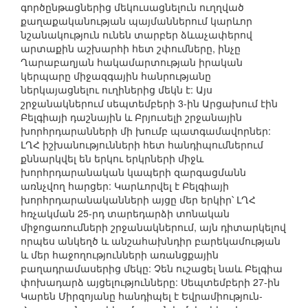
գործընթացներից մեկուսացնելուն ուղղված
քաղաքականության պայմաններում կարևոր
նշանակություն ունեն տարբեր ձևաչափերով
արտաքին աշխարհի հետ շփումները, ինչը
Ղարաբաղյան հակամարտության իրական
կերպարը միջազգային հանրությանը
ներկայացնելու ուղիներից մեկն է: Այս
շրջանակներում սեպտեմբերի 3-ին Արցախում էին
Բելգիայի դաշնային և Բրյուսելի շրջանային
խորհրդարանների մի խումբ պատգամավորներ:
ԼՂՀ իշխանությունների հետ հանդիպումներում
քննարկվել են երկու երկրների միջև
խորհրդարանական կապերի զարգացմանն
առնչվող հարցեր: Կարևորվել է Բելգիայի
խորհրդարանականների այցը մեր երկիր՝ ԼՂՀ
հռչակման 25-րդ տարեդարձի տոնական
միջոցառումների շրջանակներում, այն դիտարկելով
որպես անկեղծ և անշահախնդիր բարեկամության
և մեր հաջողությունների առանցքային
բաղադրամասերից մեկը: Չեն ուշացել նաև Բելգիա
փոխադարձ այցելությունները: Սեպտեմբերի 27-ին
Կարեն Միրզոյանը հանդիպել է Եվրամիություն-