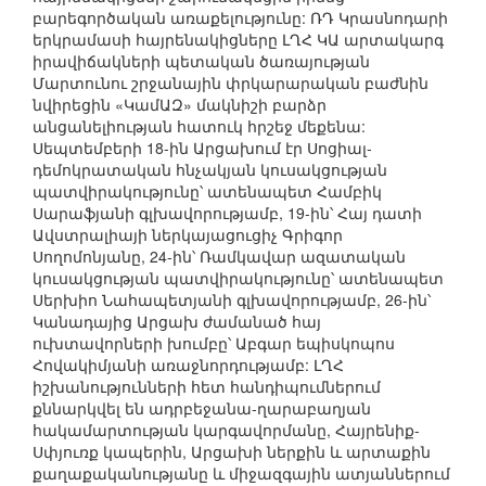
բարեգործական առաքելությունը: ՌԴ Կրասնոդարի
երկրամասի հայրենակիցները ԼՂՀ ԿԱ արտակարգ
իրավիճակների պետական ծառայության
Մարտունու շրջանային փրկարարական բաժնին
նվիրեցին «ԿամԱԶ» մակնիշի բարձր
անցանելիության հատուկ հրշեջ մեքենա:
Սեպտեմբերի 18-ին Արցախում էր Սոցիալ-
դեմոկրատական հնչակյան կուսակցության
պատվիրակությունը՝ ատենապետ Համբիկ
Սարաֆյանի գլխավորությամբ, 19-ին՝ Հայ դատի
Ավստրալիայի ներկայացուցիչ Գրիգոր
Սողոմոնյանը, 24-ին՝ Ռամկավար ազատական
կուսակցության պատվիրակությունը՝ ատենապետ
Սերխիո Նահապետյանի գլխավորությամբ, 26-ին՝
Կանադայից Արցախ ժամանած հայ
ուխտավորների խումբը՝ Աբգար եպիսկոպոս
Հովակիմյանի առաջնորդությամբ: ԼՂՀ
իշխանությունների հետ հանդիպումներում
քննարկվել են ադրբեջանա-ղարաբաղյան
հակամարտության կարգավորմանը, Հայրենիք-
Սփյուռք կապերին, Արցախի ներքին և արտաքին
քաղաքականությանը և միջազգային ատյաններում