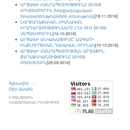
ԱՐՑԱԽԻ ՀԱՆՐԱՊԵՏՈՒԹՅՈՒՆԸ 2016Թ.
ՀՈԿՏԵՄԲԵՐԻՆ (ներքաղաքական
իրադարձությունների տեսություն)
[18.11.2016]
ՆԵՐՔԱՂԱՔԱԿԱՆ ՀԻՄՆԱԿԱՆ
ԻՐԱԴԱՐՁՈՒԹՅՈՒՆՆԵՐԸ ԼՂՀ-ՈՒՄ 2016Թ.
ՍԵՊՏԵՄԲԵՐԻՆ
[14.10.2016]
ԱՐՑԱԽԻ ԱՆԿԱԽԱՑՈՒՄԸ՝ ԱԶԳԵՐԻ
ԻՆՔՆՈՐՈՇՄԱՆ ԴԱՍԱԿԱՆ ՕՐԻՆԱԿ
[10.10.2016]
ԱՐՑԱԽԻ ՀԱՆՐԱՊԵՏՈՒԹՅԱՆ ԱՐՏԱՔԻՆ
ՔԱՂԱՔԱԿԱՆՈՒԹՅՈՒՆԸ 2016Թ.
ՕԳՈՍՏՈՍԻՆ
[29.09.2016]
Գլխավոր
⋅
Մեր մասին
© ՑԱՆՑԱՅԻՆ
ՀԵՏԱԶՈՏԱԿԱՆ ԻՆՍՏԻՏՈՒՏ