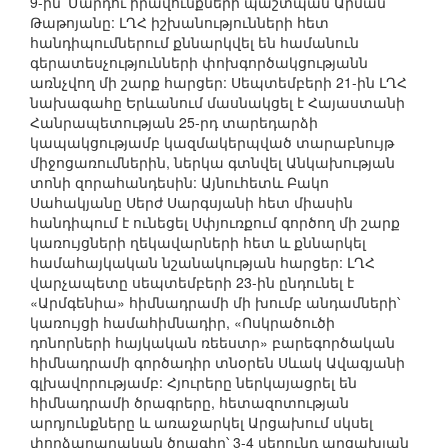
9-ին՝ Մարդու իրավունքների պաշտպան Արման
Թաթոյանը: ԼՂՀ իշխանությունների հետ
հանդիպումներում քննարկվել են համանուն
գերատեսչությունների փոխգործակցությանն
առնչվող մի շարք հարցեր: Սեպտեմբերի 21-ին ԼՂՀ
նախագահը Երևանում մասնակցել է Հայաստանի
Հանրապետության 25-րդ տարեդարձի
կապակցությամբ կազմակերպված տարաբնույթ
միջոցառումներին, ներկա գտնվել Անկախության
տոնի զորահանդեսին: Այնուհետև Բակո
Սահակյանը Սերժ Սարգսյանի հետ միասին
հանդիպում է ունեցել Սփյուռքում գործող մի շարք
կառույցների ղեկավարների հետ և քննարկել
համահայկական նշանակության հարցեր: ԼՂՀ
վարչապետը սեպտեմբերի 23-ին ընդունել է
«Արմգենիա» հիմնադրամի մի խումբ անդամների՝
կառույցի համահիմնադիր, «Ոսկրածուծի
դոնորների հայկական ռեեստր» բարեգործական
հիմնադրամի գործադիր տնօրեն Սևակ Ավագյանի
գլխավորությամբ: Հյուրերը ներկայացրել են
հիմնադրամի ծրագրերը, հետազոտության
արդյունքները և առաջարկել Արցախում սկսել
փորձարարական ծրագիր՝ 3-4 սերունդ արցախյան