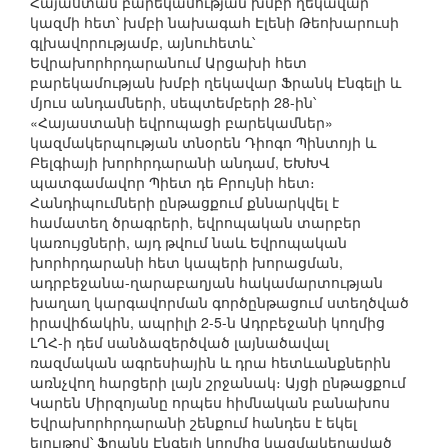
Հայաստան բարեկամության խմբի ղեկավար
կազմի հետ՝ խմբի նախագահ Էլենի Թեոխարուսի
գլխավորությամբ, այնուհետև՝
Եվրախորհրդարանում Արցախի հետ
բարեկամության խմբի ղեկավար Ֆրանկ Էնգելի և
մյուս անդամների, սեպտեմբերի 28-ին՝
«Հայաստանի եվրոպացի բարեկամներ»
կազմակերպության տնօրեն Դիոգո Պինտոյի և
Բելգիայի խորհրդարանի անդամ, ԵԽԽՎ
պատգամավոր Պիետ դե Բրույնի հետ։
Հանդիպումների ընթացքում քննարկվել է
համատեղ ծրագրերի, եվրոպական տարբեր
կառույցների, այդ թվում նաև Եվրոպական
խորհրդարանի հետ կապերի խորացման,
ադրբեջանա-ղարաբաղյան հակամարտության
խաղաղ կարգավորման գործընթացում ստեղծված
իրավիճակին, ապրիլի 2-5-ն Ադրբեջանի կողմից
ԼՂՀ-ի դեմ սանձազերծված լայնածավալ
ռազմական ագրեսիային և դրա հետևանքներին
առնչվող հարցերի լայն շրջանակ։ Այցի ընթացքում
Կարեն Միրզոյանը որպես հիմնական բանախոս
Եվրախորհրդարանի շենքում հանդես է եկել
ելույթով՝ Ֆրանկ Էնգելի կողմից կազմակերպված