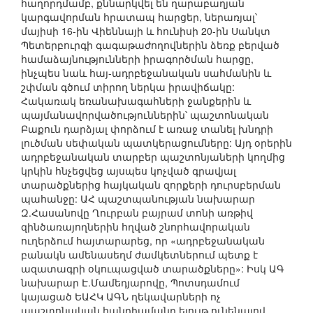
հաղորդմամբ, քննարկվել են ղարաբաղյան
կարգավորման հրատապ հարցեր, ներառյալ՝
մայիսի 16-ին Վիեննայի և հունիսի 20-ին Սանկտ
Պետերբուրգի գագաթաժողովներին ձեռք բերված
համաձայնությունների իրագործման հարցը,
ինչպես նաև հայ-ադրբեջանական սահմանին և
շփման գծում տիրող ներկա իրավիճակը:
Հակառակ եռանախագահների ջանքերին և
պայմանավորվածություններին՝ պաշտոնական
Բաքուն դարձյալ փորձում է առաջ տանել խնդրի
լուծման սեփական պատկերացումները: Այդ օրերին
ադրբեջանական տարբեր պաշտոնյաների կողմից
կրկին հնչեցվեց այսպես կոչված գրավյալ
տարածքներից հայկական զորքերի դուրսբերման
պահանջը: ԱՀ պաշտպանության նախարար
Զ.Հասանովը Ղուրբան բայրամ տոնի առթիվ
զինծառայողներին հղված շնորհավորական
ուղերձում հայտարարեց, որ «ադրբեջանական
բանակն ամենասեղմ ժամկետներում պետք է
ազատագրի օկուպացված տարածքները»: Իսկ ԱԳ
նախարար Է.Մամեդյարովը, Պոտսդամում
կայացած ԵԱՀԿ ԱԳՆ ղեկավարների ոչ
պաշտոնական հանդիպմանը ելույթ ունենալով,