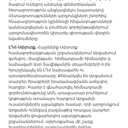
ծագում ունեցող անձանց գենետիկական
հետազոտություն անցկացնելու նպատակով:
Հետազոտությունների արդյունքների շնորհիվ
հնարավորություն կընձեռվի հիվանդությունների
կանխարգելման և բուժման գործընթացներում
արդյունավետորեն կիրառել գիտության վերջին
նվաճումները:
ԼՂՀ-Սփյուռք.
Հայրենիք-Սփյուռք
համագործակցության շրջանակներում Արցախում
գտնվող «Տավիթյան» հիմնադրամի հիմնադիր և
նախագահ Ասո Տավիթյանին սեպտեմբերի 6-ին
հյուրընկալել են ԼՂՀ նախագահն ու
արտգործնախարարը: Քննարկվել են Արցախում
տարբեր ծրագրերի իրականացմանն առնչվող
հարցեր: Բարձր է գնահատվել հիմնադրամի
գործունեությունը ԱՄՆ առաջատար բուհերում
կրթություն ստանալու հարցում Արցախի
ուսանողներին աջակցելու համար, որի արդյունքում
Արցախն ունեցավ բազմաթիվ որակյալ կադրեր:
Արցախին ցուցաբերվող աջակցության
շրջանակներում, սփյուռքահայ մի շարք
հայրենակիցներ շարունակեցին իրենց