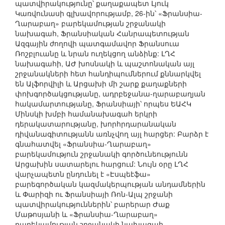
պատվիրակությունը՝ քաղաքապետ Լյուկ
Կառվունասի գլխավորությամբ, 26-ին՝ «Ֆրանսիա-
Ղարաբաղ» բարեկամության շրջանակի
նախագահ, Ֆրանսիական Հանրապետության
Ազգային ժողովի պատգամավոր Ֆրանսուա
Ռոշբլուանը և նրան ուղեկցող անձինք: ԼՂՀ
նախագահի, ԱԺ խոսնակի և պաշտոնական այլ
շրջանակների հետ հանդիպումներում քննարկվել
են Ալֆորվիլի և Արցախի մի շարք քաղաքների
փոխգործակցությանը, ադրբեջանա-ղարաբաղյան
հակամարտությանը, Ֆրանսիայի՝ որպես ԵԱՀԿ
Մինսկի խմբի համանախագահ երկրի
դերակատարությանը, խորհրդարանական
դիվանագիտությանն առնչվող այլ հարցեր: Բարձր է
գնահատվել «Ֆրանսիա-Ղարաբաղ»
բարեկամություն շրջանակի գործունեությունն
Արցախին սատարելու հարցում: Նույն օրը ԼՂՀ
վարչապետն ընդունել է «Էսպեէֆա»
բարեգործական կազմակերպության անդամներին
և Փարիզի ու Ֆրանսիայի Ռոն-Ալպ շրջանի
պատվիրակություններին՝ բարերար Ժաք
Մաթոսյանի և «Ֆրանսիա-Ղարաբաղ»
բարեկամության շրջանակի նախագահ,