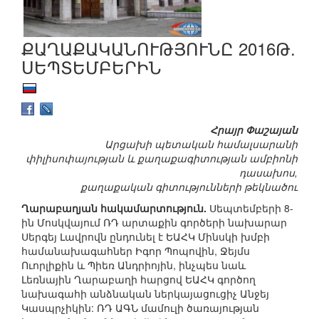
ՔԱՂԱՔԱԿԱՆՈՒԹՅՈՒՆԸ 2016Թ.
ՍԵՊՏԵՄԲԵՐԻՆ
Հրայր Փաշայան
Արցախի պետական համալսարանի
փիլիսոփայության և քաղաքագիտության ամբիոնի
դասախոս,
քաղաքական գիտությունների թեկնածու
Ղարաբաղյան հակամարտություն.
Սեպտեմբերի 8-
ին Մոսկվայում ՌԴ արտաքին գործերի նախարար
Սերգեյ Լավրովն ընդունել է ԵԱՀԿ Մինսկի խմբի
համանախագահներ Իգոր Պոպովին, Ջեյմս
Ուորլիքին և Պիեռ Անդրիոյին, ինչպես նաև
Լեռնային Ղարաբաղի հարցով ԵԱՀԿ գործող
նախագահի անձնական ներկայացուցիչ Անջեյ
Կասպրչիկին: ՌԴ ԱԳՆ մամուլի ծառայության