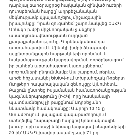
դարձյալ բարձրացրեց հայկական զինված ուժերի
դուրսբերման հարցը՝ ադրբեջանական
մեկնությամբ վկայակոչելով միջազգային
իրավունքը: Դրան զուգահեռ՝ շարունակվեց ԵԱՀԿ
Մինսկի խմբի միջնորդական ջանքերի
անարդյունավետությանն ուղղված
քաղաքականությունը: Գործնականում դա
արտահայտվում է Մինսկի խմբի ձևաչափի
այլընտրանքային հարթակների որոնման և
հակամարտության կարգավորման գործընթացում
իր շահերն արտահայտող կառույցներում
որոշումների ընդունմամբ: Այս շարքում, թերևս,
արժե հիշատակել ԵԽԽՎ-ում տխրահռչակ Ռոբերտ
Ուոլթերի հակահայկական զեկույցը: Այնուհետև
Բաքուն ընտրեց Իսլամական համագործակցության
կազմակերպությունը (ԻՀԿ), որը հասկանալի
պատճառնելով չի թաքցնում Ադրբեջանի
նկատմամբ համակրանքը: Ապրիլի 13-15-ը
Ստամբուլում կայացած գագաթաժողովում
ստեղծվեց Ղարաբաղի հարցով կոնտակտային
խումբ, որի առաջին նիստը կայացավ սեպտեմբերի
20-ին՝ ՄԱԿ Գլխավոր ասամբլեայի 71-րդ