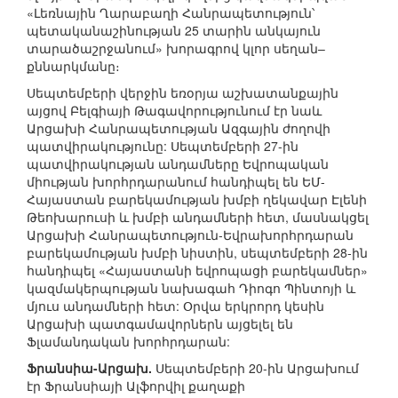
«Լեռնային Ղարաբաղի Հանրապետություն՝
պետականաշինության 25 տարին անկայուն
տարածաշրջանում» խորագրով կլոր սեղան–
քննարկմանը։
Սեպտեմբերի վերջին եռօրյա աշխատանքային
այցով Բելգիայի Թագավորությունում էր նաև
Արցախի Հանրապետության Ազգային ժողովի
պատվիրակությունը: Սեպտեմբերի 27-ին
պատվիրակության անդամները Եվրոպական
միության խորհրդարանում հանդիպել են ԵՄ-
Հայաստան բարեկամության խմբի ղեկավար Էլենի
Թեոխարուսի և խմբի անդամների հետ, մասնակցել
Արցախի Հանրապետություն-Եվրախորհրդարան
բարեկամության խմբի նիստին, սեպտեմբերի 28-ին
հանդիպել «Հայաստանի եվրոպացի բարեկամներ»
կազմակերպության նախագահ Դիոգո Պինտոյի և
մյուս անդամների հետ: Օրվա երկրորդ կեսին
Արցախի պատգամավորներն այցելել են
Ֆլամանդական խորհրդարան:
Ֆրանսիա-Արցախ.
Սեպտեմբերի 20-ին Արցախում
էր Ֆրանսիայի Ալֆորվիլ քաղաքի