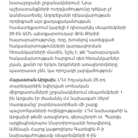
նստաշրջանի շրջանակներում: Նրա
աշխատանքների ուղղվածությունը դժվար չէ
կանխատեսել: Ադրբեջանի ղեկավարության
որդեգրած այս քաղաքականության
համատեքստում կարելի է դիտարկել սեպտեմբերի
29-ին ԱՄՆ պետքարտուղար Ջոն Քերիի
հայտարարությունը, որը, խոսելով սառեցված
հակամարտությունների կարգավորման
հեռանկարների մասին, նշել է, թե Ղարաբաղյան
հակամարտության հարցում դեռ հեռանկարներ
չկան, քանի որ երկու երկրների առաջնորդները
պատրաստ չեն, կա որոշակի լարվածություն:
Հայաստան-Արցախ.
ԼՂՀ հռչակման 25-րդ
տարեդարձին նվիրված տոնական
միջոցառումների շրջանակներում սեպտեմբերի 1-
ին Արցախ էր ժամանել ՀՀ նախագահ Սերժ
Սարգսյանը՝ բարձրաստիճան մի շարք
պաշտոնյաների ուղեկցությամբ: ԼՂՀ նախագահի և
Արցախի թեմի առաջնորդ, գերաշնորհ տ. Պարգև
արքեպիսկոպոս Մարտիրոսյանի հրավերով,
Ամենայն Հայոց կաթողիկոս Գարեգին Բ-ի
նախագահությամբ սեպտեմբերի 6-ին