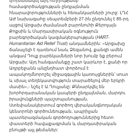
փոխանակել այդ ուղղությամբ
համագործակցության ընդլայնման
հնարավորությունների և հեռանկարների շուրջ: ԼՂՀ
ԱԺ նախագահը սեպտեմբերի 27-ին ընդունել է 85-րդ
այցով Արցախ ժամանած բարոնուհի Քերոլայն
Քոքսին և Մարդասիրական օգնություն
բարեգործական կազմակերպության (
HART-
Humanitarian Aid Relief Trust
) անդամներին: «Արցախը
ճանաչելի է դառնում նաև Ձեզանով, քանզի ամեն
անգամ Դուք բարեկամների նոր խումբ եք բերում
Արցախ: Այդ հանգամանքը շատ կարևոր է, քանի որ
Ադրբեջանն անընդհատ փորձում է
ապակողմնորոշել միջազգային կառույցներին՝ սուտ
և սխալ տեղեկատվություն տարածելով մեր երկրի
մասին»,- նշել է Ա.Ղուլյանը: Քննարկվել են
խորհրդարանական կապերի ընդլայնման, մարդու
իրավունքների պաշտպանության,
Ստեփանակերտում գործող վերականգնողական
կենտրոնի գործունեության, ապրիլյան
պատերազմական գործողություններից հետո
փաստերի հավաքագրման և մարդասիրական
բնույթի այլ թեմաներ: