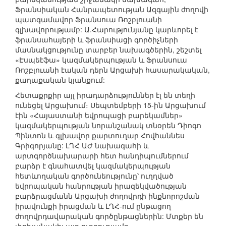
Ֆրանսիական Հանրապետության Ազգային ժողովի
պատգամավոր Ֆրանսուա Ռոշբլուանի
գլխավորությամբ: Ա.Հարությունյանը կարևորել է
ֆրանսահայերի և ֆրանսիացի գործիչների
մասնակցությունը տարբեր նախագծերին, շեշտել
«Էսպեէֆա» կազմակերպության և Ֆրանսուա
Ռոշբլուանի էական դերն Արցախի հասարակական,
քաղաքական կյանքում:
Հետաքրքիր այլ իրադարձություններ էլ են տեղի
ունեցել Արցախում։ Սեպտեմբերի 15-ին Արցախում
էին «Հայաստանի եվրոպացի բարեկամներ»
կազմակերպության նորանշանակ տնօրեն Դիոգո
Պինտոն և գլխավոր քարտուղար Հովհաննես
Գրիգորյանը: ԼՂՀ ԱԺ նախագահի և
արտգործնախարարի հետ հանդիպումներում
բարձր է գնահատվել կազմակերպության
հետևողական գործունեությունը՝ ուղղված
եվրոպական հանրության իրազեկվածության
բարձրացմանն Արցախի ժողովրդի ինքնորոշման
իրավունքի իրացման և ԼՂՀ-ում ընթացող
ժողովրդավարական գործընթացներին: Մտքեր են