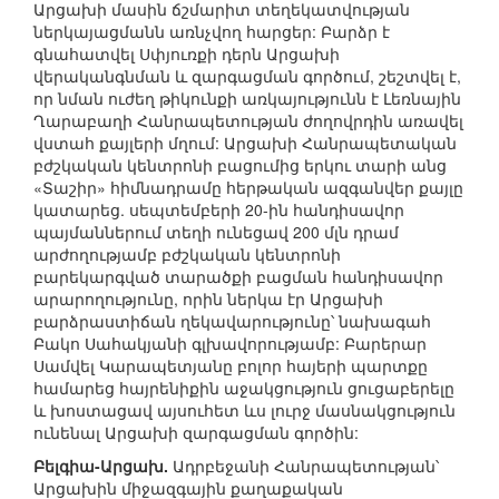
Արցախի մասին ճշմարիտ տեղեկատվության
ներկայացմանն առնչվող հարցեր: Բարձր է
գնահատվել Սփյուռքի դերն Արցախի
վերականգնման և զարգացման գործում, շեշտվել է,
որ նման ուժեղ թիկունքի առկայությունն է Լեռնային
Ղարաբաղի Հանրապետության ժողովրդին առավել
վստահ քայլերի մղում: Արցախի Հանրապետական
բժշկական կենտրոնի բացումից երկու տարի անց
«Տաշիր» հիմնադրամը հերթական ազգանվեր քայլը
կատարեց. սեպտեմբերի 20-ին հանդիսավոր
պայմաններում տեղի ունեցավ 200 մլն դրամ
արժողությամբ բժշկական կենտրոնի
բարեկարգված տարածքի բացման հանդիսավոր
արարողությունը, որին ներկա էր Արցախի
բարձրաստիճան ղեկավարությունը՝ նախագահ
Բակո Սահակյանի գլխավորությամբ: Բարերար
Սամվել Կարապետյանը բոլոր հայերի պարտքը
համարեց հայրենիքին աջակցություն ցուցաբերելը
և խոստացավ այսուհետ ևս լուրջ մասնակցություն
ունենալ Արցախի զարգացման գործին:
Բելգիա-Արցախ.
Ադրբեջանի Հանրապետության՝
Արցախին միջազգային քաղաքական