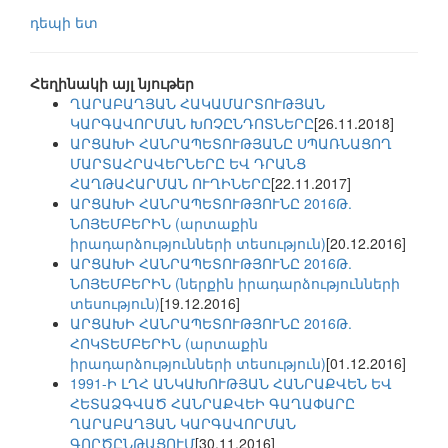
դեպի ետ
Հեղինակի այլ նյութեր
ՂԱՐԱԲԱՂՅԱՆ ՀԱԿԱՄԱՐՏՈՒԹՅԱՆ
ԿԱՐԳԱՎՈՐՄԱՆ ԽՈՉԸՆԴՈՏՆԵՐԸ
[26.11.2018]
ԱՐՑԱԽԻ ՀԱՆՐԱՊԵՏՈՒԹՅԱՆԸ ՍՊԱՌՆԱՑՈՂ
ՄԱՐՏԱՀՐԱՎԵՐՆԵՐԸ ԵՎ ԴՐԱՆՑ
ՀԱՂԹԱՀԱՐՄԱՆ ՈՒՂԻՆԵՐԸ
[22.11.2017]
ԱՐՑԱԽԻ ՀԱՆՐԱՊԵՏՈՒԹՅՈՒՆԸ 2016Թ.
ՆՈՅԵՄԲԵՐԻՆ (արտաքին
իրադարձությունների տեսություն)
[20.12.2016]
ԱՐՑԱԽԻ ՀԱՆՐԱՊԵՏՈՒԹՅՈՒՆԸ 2016Թ.
ՆՈՅԵՄԲԵՐԻՆ (ներքին իրադարձությունների
տեսություն)
[19.12.2016]
ԱՐՑԱԽԻ ՀԱՆՐԱՊԵՏՈՒԹՅՈՒՆԸ 2016Թ.
ՀՈԿՏԵՄԲԵՐԻՆ (արտաքին
իրադարձությունների տեսություն)
[01.12.2016]
1991-Ի ԼՂՀ ԱՆԿԱԽՈՒԹՅԱՆ ՀԱՆՐԱՔՎԵՆ ԵՎ
ՀԵՏԱՁԳՎԱԾ ՀԱՆՐԱՔՎԵԻ ԳԱՂԱՓԱՐԸ
ՂԱՐԱԲԱՂՅԱՆ ԿԱՐԳԱՎՈՐՄԱՆ
ԳՈՐԾԸՆԹԱՑՈՒՄ
[30.11.2016]