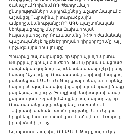
ճանաչում Ղրիմում ՌԴ Պետդումայի
ընտրությունների արդյունքները և շարունակում է
աջակցել Ուկրաինայի տարածքային
ամբողջականությանը: ՌԴ ԱԳՆ պաշտոնական
ներկայացուցիչ Մարիա Զախարովան
հայտարարեց, որ Ռուսաստանը ՌՀՓ-ի ժամանակ
պաշտպանել է ոչ թե Էրդողանի դիրքորոշումը, այլ
միջազգային իրավունքը:
Պուտինը հայտարարեց, որ Սիրիայի հյուսիսում
Թուրքիայի զինված ուժերի (ԹԶՈւ) իրականացրած
ռազմական գործողությունն անսպասելի չէր իրենց
համար՝ նշելով, որ Ռուսաստանը Սիրիայի հարցով
բանակցում է ԱՄՆ-ի և Թուրքիայի հետ, և որ իրենք
կարող են պայմանավորվել Սիրիայում իրավիճակը
բարելավելու շուրջ: Թուրքիայի նախագահի մամլո
քարտուղար Իբրահիմ Քալընը հայտարարեց, որ
Ռուսաստանը սկզբունքորեն չի առարկում
«Եփրատի վահան» գործողությանը, և որ երկու
երկրները համագործակցում են Հալեպում տիրող
իրավիճակի շուրջ:
Եվ այնուամենայնիվ, ՌԴ ԱԳՆ-ն Թուրքիային կոչ