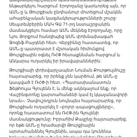
ենթարկելու հարցում: Էրդողանը կարևորեց այն, որ
ԱՄՆ-ը և Թուրքիան ընդհանուր մոտեցում մշակեն
ահաբեկչական կազմակերպությունների շուրջ:
Սեպտեմբերին ՄԱԿ ԳԱ 71-րդ նստաշրջանին
մասնակցելու համար ԱՄՆ մեկնեց Էրդողանը, որը
Նյու Յորքում հանդիպեց ԱՄՆ փոխնախագահ
Ջոզեֆ Բայդենի հետ։ Վերջիննը հաստատեց, որ
ԱՄՆ-ը պատրաստ է մշտական հիմունքով
Թուրքիային օգնել ՌՀՓ հետաքննման հարցում և
Անկարա ուղարկել իր իրավաբաններին:
Թուրքիայի փոխվարչապետ Նուման Քուրթուլմուշը
հայտարարեց, որ իրենք չեն կարծում, թե ԱՄՆ-ը
կապված է ՌՀՓ-ի հետ. «Պատասխանատուն
Ֆեթհուլա Գյուլենն է, և մենք ակնկալում ենք, որ
Վաշինգտոնը կարտահանձնի կամ էլ կկալանավորի
նրան»։ Չավուշօղլուն նույնպես հայտարարեց, որ
Թուրքիան ուղարկել է «բոլոր ապացույցները»,
որոնք հաստատում են ՌՀՓ-ին Գյուլենի
մասնակցությունը: Իբրահիմ Քալընը հայտարարեց,
որ եթե ԱՄՆ-ը հրաժարվի Թուրքիային
արտահանձնել Գյուլենին, ապա դա կունենա