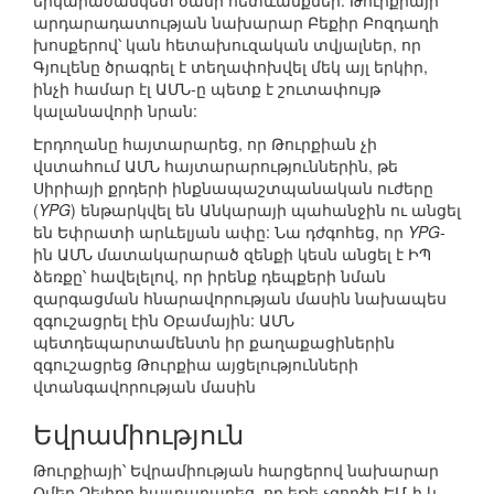
երկարաժամկետ ծանր հետևանքներ: Թուրքիայի
արդարադատության նախարար Բեքիր Բոզդաղի
խոսքերով՝ կան հետախուզական տվյալներ, որ
Գյուլենը ծրագրել է տեղափոխվել մեկ այլ երկիր,
ինչի համար էլ ԱՄՆ-ը պետք է շուտափույթ
կալանավորի նրան:
Էրդողանը հայտարարեց, որ Թուրքիան չի
վստահում ԱՄՆ հայտարարություններին, թե
Սիրիայի քրդերի ինքնապաշտպանական ուժերը
(
YPG
) ենթարկվել են Անկարայի պահանջին ու անցել
են Եփրատի արևելյան ափը: Նա դժգոհեց, որ
YPG
-
ին ԱՄՆ մատակարարած զենքի կեսն անցել է ԻՊ
ձեռքը՝ հավելելով, որ իրենք դեպքերի նման
զարգացման հնարավորության մասին նախապես
զգուշացրել էին Օբամային: ԱՄՆ
պետդեպարտամենտն իր քաղաքացիներին
զգուշացրեց Թուրքիա այցելությունների
վտանգավորության մասին
Եվրամիություն
Թուրքիայի՝ Եվրամիության հարցերով նախարար
Օմեր Չելիքը հայտարարեց, որ եթե չգործի ԵՄ-ի և