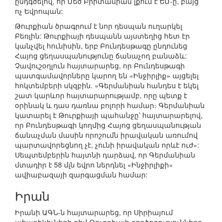
ընդգծելով, որ Մեծ Բրիտանիան լքում է ԵՄ-ը, բայց
ոչ Եվրոպան:
Թուրքիան ծրագրում է նոր դեսպան ուղարկել
Բեռլին: Թուրքիայի դեսպանն այստեղից հետ էր
կանչվել հունիսին, երբ Բունդեսթագը ընդունեց
Հայոց ցեղասպանությունը ճանաչող բանաձև:
Չավուշօղլուն հայտարարեց, որ Բունդեսթագի
պատգամավորները կարող են «Ինջիրլիք» այցելել
հոկտեմբերի սկզբին. «Գերմանիան հանդես է եկել
շատ կարևոր հայտարարությամբ, որը պետք է
օրինակ և դաս դառնա բոլորի համար։ Գերմանիան
կատարել է Թուրքիայի պահանջը՝ հայտարարելով,
որ Բունդեսթագի կողմից Հայոց ցեղասպանության
ճանաչման մասին որոշումն իրավական առումով
պարտավորեցնող չէ, չունի իրավական որևէ ուժ»:
Սեպտեմբերին հայտնի դարձավ, որ Գերմանիան
մտադիր է 58 մլն եվրո ներդնել «Ինջիրլիքի»
ավիաբազայի զարգացման համար:
Իրան
Իրանի ԱԳՆ-ն հայտարարեց, որ Սիրիայում