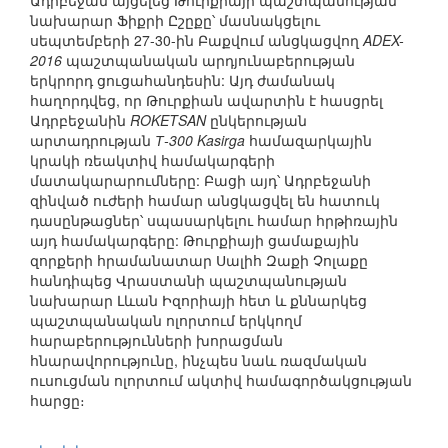
Ադրբեջան այցելեց Թուրքիայի պաշտպանության
նախարար Ֆիքրի Ըշըքը՝ մասնակցելու
սեպտեմբերի 27-30-ին Բաքվում անցկացվող
ADEX-
2016
պաշտպանական արդյունաբերության
երկրորդ ցուցահանդեսին: Այդ ժամանակ
հաղորդվեց, որ Թուրքիան ավարտին է հասցրել
Ադրբեջանին
ROKETSAN
ընկերության
արտադրության
Т-300 Kasirga
համազարկային
կրակի ռեակտիվ համակարգերի
մատակարարումները: Բացի այդ՝ Ադրբեջանի
զինված ուժերի համար անցկացվել են հատուկ
դասընթացներ՝ սպասարկելու համար հրթիռային
այդ համակարգերը: Թուրքիայի ցամաքային
զորքերի հրամանատար Սալիհ Զաքի Չոլաքը
հանդիպեց Վրաստանի պաշտպանության
նախարար Լևան Իզորիայի հետ և քննարկեց
պաշտպանական ոլորտում երկկողմ
հարաբերությունների խորացման
հնարավորությունը, ինչպես նաև ռազմական
ուսուցման ոլորտում ակտիվ համագործակցության
հարցը։