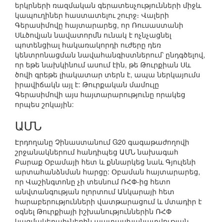
երկրների ռազմական գերատեսչությունների միջև
կապուղիներ հաստատելու շուրջ։ Վալերի
Գերասիմովը հայտարարեց, որ Ռուսաստանի
Սևծովյան նավատորմն ունակ է ոչնչացնել
պոտենցիալ հակառակորդի ուժերը դեռ
կենտրոնացման նավահանգիստներում՝ ընդգծելով,
որ եթե նախկինում ասում էին, թե Թուրքիան Սև
ծովի գրեթե լիակատար տերն է, ապա ներկայումս
իրավիճակն այլ է: Թուրքական մամուլը
Գերասիմովի այս հայտարարությունը որակեց
որպես շոկային:
ԱՄՆ
Էրդողանը Չինաստանում G20 գագաթաժողովի
շրջանակներում հանդիպեց ԱՄՆ նախագահ
Բարաք Օբամայի հետ և քննարկեց նաև Գյուլենի
արտահանձնման հարցը: Օբաման հայտարարեց,
որ Վաշինգտոնը չի տեսնում ՌՀՓ-ից հետո
անվտանգության ոլորտում Անկարայի հետ
հարաբերությունների վատթարացում և մտադիր է
օգնել Թուրքիայի իշխանություններին ՌՀՓ
կազմակերպիչներին պատասխանատվության