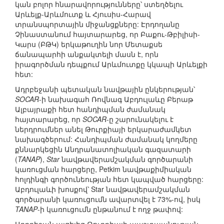
կան բոլոր հնարավորությունները՝ ստեղծելու
Արևելք-Արևմուտք և Հյուսիս-Հարավ
տրանսպորտային միջանցքները: Էրդողանը
Չինաստանում հայտարարեց, որ Բաքու-Թբիլիսի-
Կարս (ԲԹԿ) երկաթուղին նոր Մետաքսե
ճանապարհի անքակտելի մասն է, որն
իրագործման դեպքում Արևմուտքը կկապի Արևելքի
հետ:
Ադրբեջանի պետական նավթային ընկերության՝
SOCAR
-ի նախագահ Ռովնագ Աբդուլաևը Բերաթ
Ալբայրաքի հետ հանդիպման ժամանակ
հայտարարեց, որ
SOCAR
-ը շարունակելու է
ներդրումներ անել Թուրքիայի երկարաժամկետ
նախագծերում: Հանդիպման ժամանակ կողմերը
քննարկեցին Անդրանատոլիական գազատարի
(
TANAP
),
Star
նավթավերամշակման գործարանի
կառուցման հարցերը, Petkim նավթաքիմիական
հոլդինգի գործունեության հետ կապված հարցերը:
Աբդուլաևի խոսքով՝ Star նավթավերամշակման
գործարանի կառուցումն ավարտվել է 73%-ով, իսկ
TANAP
-ի կառուցումն ընթանում է ողջ թափով: