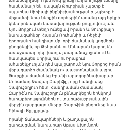
ահաբեկիչների դեմ Թուրքիայի գործողությունները
հասկանալի են, սակայն Թուրքիան չպետք է
սպառնա Սիրիայի ինքնիշխանությանը, չպետք է
միջամտի նրա ներքին գործերին՝ առանց այդ երկրի
կենտրոնական կառավարության թույլտվության:
Նյու Յորքում տեղի ունեցավ Իրանի և Թուրքիայի
նախագահներ Հասան Ռուհանիի և Ռեջեփ
Էրդողանի հանդիպումը, որի ժամանակ կողմերն
ընդգծեցին, որ Թեհրանն ու Անկարան կարող են
առաջատար դեր խաղալ տարածաշրջանում և
հատկապես Սիրիայում ու Իրաքում
ահաբեկչության դեմ պայքարում: Նյու Յորքից Իրան
վերադարձի ժամանակ ոչ պաշտոնական այցով
Թուրքիա ժամանեց Իրանի արտգործնախարար
Մոհամադ Ջավադ Զարիֆը, որը հանդիպեց
Չավուշօղլուի հետ: Հանդիպման ժամանակ
Զարիֆն ու Չավուշօղլուն քննարկեցին երկկողմ
հարաբերություններն ու տարածաշրջանային
վերջին զարգացումները: Զարիֆին ընդունեց նաև
Բինալի Յըլդըրըմը:
Իրանի ճանապարհների և քաղաքային
զարգացման նախարար Աբաս Ախունդին