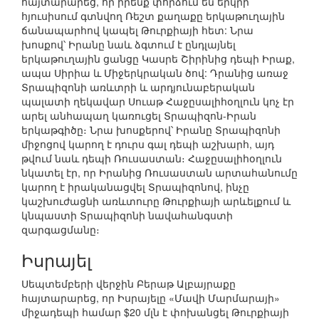
հայտարարեց, որ իրենք փորձում են երկրի
հյուսիսում գտնվող Ռեշտ քաղաքը երկաթուղային
ճանապարհով կապել Թուրքիայի հետ: Նրա
խոսքով՝ Իրանը նաև ձգտում է ընդլայնել
երկաթուղային ցանցը Կասրե Շիրինից դեպի Իրաք,
ապա Սիրիա և Միջերկրական ծով: Դրանից առաջ
Տրապիզոնի առևտրի և արդյունաբերական
պալատի ղեկավար Սուաթ Հաջըսալիհօղլուն կոչ էր
արել անհապաղ կառուցել Տրապիզոն-Իրան
երկաթգիծը։ Նրա խոսքերով՝ Իրանը Տրապիզոնի
միջոցով կարող է դուրս գալ դեպի աշխարհ, այդ
թվում նաև դեպի Ռուսաստան։ Հաջըսալիհօղլուն
նկատել էր, որ Իրանից Ռուսաստան արտահանումը
կարող է իրականացվել Տրապիզոնով, ինչը
կաշխուժացնի առևտուրը Թուրքիայի արևելքում և
կնպաստի Տրապիզոնի նավահանգստի
զարգացմանը։
Իսրայել
Սեպտեմբերի վերջին Բերաթ Ալբայրաքը
հայտարարեց, որ Իսրայելը «Մավի Մարմարայի»
միջադեպի համար $20 մլն է փոխանցել Թուրքիայի