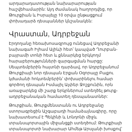
արդարադատության նախարարության
հաշվեհամարին: Այդ ժամանակ հաղորդվեց, որ
Թուրքիան և Իսրայելը 10 օրվա ընթացքում
փոխադարձ դեսպաններ կնշանակեն:
Վրաստան, Ադրբեջան
Էրդողանը հեռախոսազրույց ունեցավ Ադրբեջանի
նախագահ Իլհամ Ալիևի հետ՝ կապված Ղուրբան-
բայրամի տոնի հետ և քննարկեց երկկողմ
հարաբերությունների զարգացման հարցը:
Սեպտեմբերին հայտնի դարձավ, որ Ադրբեջանում
Թուրքիայի նոր դեսպան Էրքան Օզորալը Բաքու
կժամանի հոկտեմբերին՝ փոխարինելու համար
գործող դեսպան Իսմայիլ Ալփեր Ջոշքունին, որն
առաջարկեց մի շարք երկրներում ստեղծել թուրք-
ադրբեջանական համատեղ դեսպանատներ:
Թուրքիան, Թուրքմենստանն ու Ադրբեջանը
ստորագրեցին Աշգաբադի համաձայնագիրը, որը
նախատեսում է Պեկինի և Լոնդոնի միջև
տրանսպորտային միջանցքի ստեղծում: Թուրքիայի
տրանսպորտի նախարար Ահմեթ Արսլանի խոսքով՝