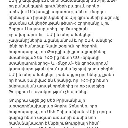
ԵՄ-ից ակնկալում է մոտ ժամանակներս 23-րդ և 24-
րդ բանակցային գլուխների բացում, որոնք
առնչվում են խոսքի ազատությանն ու մարդու
հիմնարար իրավունքներին: Այդ գլուխների բացումը
կդառնա անկեղծության թեստ»: Էրդողանը Նյու
Յորքում հայտարարեց, որ Թուրքիան
«բավարարում» է ԵՄ-ին անդամակցելու
չափանիշներին և ցանկանում է, որ ԵՄ-ն անկեղծ
լինի իր հանդեպ: Չավուշօղլուն իր հերթին
հայտարարեց, որ Թուրքիայի քաղաքացիները
մտահոգված են ՌՀՓ-ից հետո ԵՄ «երկակի
ստանդարտներից» և «ճնշում» են գործադրում
կառավարության վրա՝ պահանջելով դադարեցնել
ԵՄ-ին անդամակցելու բանակցությունները, քանի
որ հիասթափված են նրանից, որ ՌՀՓ-ից հետո
եվրոպական առաջնորդներից ոչ ոք չայցելեց
Թուրքիա և աջակցություն չհայտնեց:
Թուրքիա այցելեց Մեծ Բրիտանիայի
արտգործնախարար Բորիս Ջոնսոնը, որը
հայտարարեց, որ Մեծ Բրիտանիան ԵՄ-ից դուրս
գալուց հետո ազատ առևտրի մասին նոր
համաձայնագիր է կնքելու Թուրքիայի հետ՝