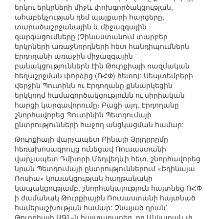
երկու երկրների միջև փոխգործակցության,
ահաբեկչության դեմ պայքարի հարցերը,
տարածաշրջանային և միջազգային
զարգացումները (Չինաստանում տարբեր
երկրների առաջնորդների հետ հանդիպումներն
Էրդողանի առաջին միջազգային
բանակցություններն էին Թուրքիայի ռազմական
հեղաշրջման փորձից (ՌՀՓ) հետո): Սեպտեմբերի
վերջին Պուտինն ու Էրդողանը քննարկեցին
երկկողմ համագործակցությունն ու սիրիական
հարցի կարգավորումը։ Բացի այդ, Էրդողանը
շնորհավորեց Պուտինին Պետդումայի
ընտրությունների հաջող անցկացման համար:
Թուրքիայի վարչապետ Բինալի Յըլդըրըմը
հեռախոսազրույց ունեցավ Ռուսաստանի
վարչապետ Դմիտրի Մեդվեդևի հետ, շնորհավորեց
նրան Պետդումայի ընտրություններում «Եդինայա
Ռոսիա» կուսակցության հաղթանակի
կապակցությամբ, շնորհակալություն հայտնեց ՌՀՓ-
ի ժամանակ Թուրքիային Ռուսաստանի հայտնած
համերաշխության համար: Չնայած դրան՝
Թուրքիայի ԱԳՆ-ն հայտարարեց, որ Անկարան չի