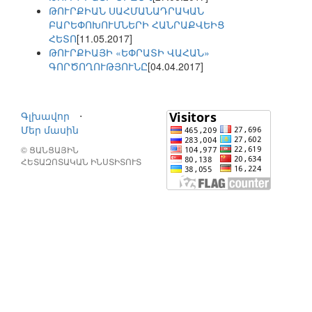
ԹՈՒՐՔԻԱՆ ՍԱՀՄԱՆԱԴՐԱԿԱՆ
ԲԱՐԵՓՈԽՈՒՄՆԵՐԻ ՀԱՆՐԱՔՎԵԻՑ
ՀԵՏՈ
[11.05.2017]
ԹՈՒՐՔԻԱՅԻ «ԵՓՐԱՏԻ ՎԱՀԱՆ»
ԳՈՐԾՈՂՈՒԹՅՈՒՆԸ
[04.04.2017]
Գլխավոր
⋅
Մեր մասին
© ՑԱՆՑԱՅԻՆ
ՀԵՏԱԶՈՏԱԿԱՆ ԻՆՍՏԻՏՈՒՏ