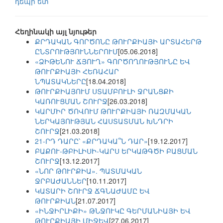
դեպի ետ
Հեղինակի այլ նյութեր
ՔՐԴԱԿԱՆ ԳՈՐԾՈՆԸ ԹՈՒՐՔԻԱՅԻ ԱՐՏԱՀԵՐԹ
ԸՆՏՐՈՒԹՅՈՒՆՆԵՐՈՒՄ
[05.06.2018]
«ՁԻԹԵՆՈՒ ՃՅՈՒՂ» ԳՈՐԾՈՂՈՒԹՅՈՒՆԸ ԵՎ
ԹՈՒՐՔԻԱՅԻ ՀԵՌԱՀԱՐ
ՆՊԱՏԱԿՆԵՐԸ
[18.04.2018]
ԹՈՒՐՔԻԱՅՈՒՄ ՍՏԱՄԲՈՒԼԻ ՋՐԱՆՑՔԻ
ԿԱՌՈՒՑՄԱՆ ՇՈՒՐՋ
[26.03.2018]
ԿԱՐՄԻՐ ԾՈՎՈՒՄ ԹՈՒՐՔԻԱՅԻ ՌԱԶՄԱԿԱՆ
ՆԵՐԿԱՅՈՒԹՅԱՆ ՀԱՍՏԱՏՄԱՆ ԽՆԴՐԻ
ՇՈՒՐՋ
[21.03.2018]
21-ՐԴ ԴԱՐԸ՝ «ՔՐԴԱԿԱ՞Ն ԴԱՐ»
[19.12.2017]
ԲԱՔՈՒ-ԹԲԻԼԻՍԻ-ԿԱՐՍ ԵՐԿԱԹԳԾԻ ԲԱՑՄԱՆ
ՇՈՒՐՋ
[13.12.2017]
«ՆՈՐ ԹՈՒՐՔԻԱ». ՊԱՏՄԱԿԱՆ
ՋՐԲԱԺԱՆՆԵՐ
[10.11.2017]
ԿԱՏԱՐԻ ՇՈՒՐՋ ՃԳՆԱԺԱՄԸ ԵՎ
ԹՈՒՐՔԻԱՆ
[21.07.2017]
«ԻՆՋԻՐԼԻՔԻ» ԹՆՋՈՒԿԸ ԳԵՐՄԱՆԻԱՅԻ ԵՎ
ԹՈՒՐՔԻԱՅԻ ՄԻՋԵՎ
[27.06.2017]