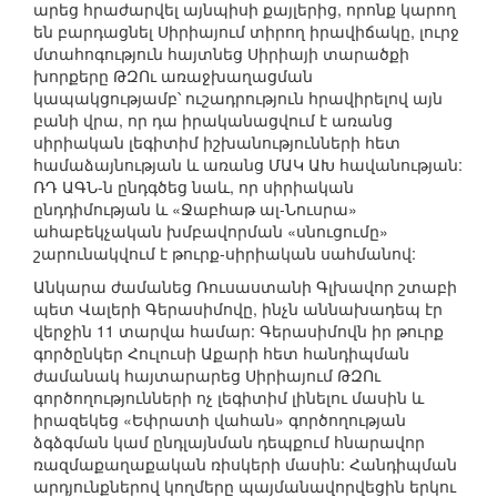
արեց հրաժարվել այնպիսի քայլերից, որոնք կարող
են բարդացնել Սիրիայում տիրող իրավիճակը, լուրջ
մտահոգություն հայտնեց Սիրիայի տարածքի
խորքերը ԹԶՈւ առաջխաղացման
կապակցությամբ՝ ուշադրություն հրավիրելով այն
բանի վրա, որ դա իրականացվում է առանց
սիրիական լեգիտիմ իշխանությունների հետ
համաձայնության և առանց ՄԱԿ ԱԽ հավանության:
ՌԴ ԱԳՆ-ն ընդգծեց նաև, որ սիրիական
ընդդիմության և «Ջաբհաթ ալ-Նուսրա»
ահաբեկչական խմբավորման «սնուցումը»
շարունակվում է թուրք-սիրիական սահմանով:
Անկարա ժամանեց Ռուսաստանի Գլխավոր շտաբի
պետ Վալերի Գերասիմովը, ինչն աննախադեպ էր
վերջին 11 տարվա համար: Գերասիմովն իր թուրք
գործընկեր Հուլուսի Աքարի հետ հանդիպման
ժամանակ հայտարարեց Սիրիայում ԹԶՈւ
գործողությունների ոչ լեգիտիմ լինելու մասին և
իրազեկեց «Եփրատի վահան» գործողության
ձգձգման կամ ընդլայնման դեպքում հնարավոր
ռազմաքաղաքական ռիսկերի մասին: Հանդիպման
արդյունքներով կողմերը պայմանավորվեցին երկու