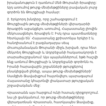
իրականություն է դառնում Մեծ Թուրանի ծրագիրը:
Այդ առումով թուրք-մեսխեթցիները բավական լուրջ
գործոն են Թուրքիայի համար:
2. Երկրորդ խնդիրը, որը շահագրգռում է
Թուրքիային թուրք-մեսխեթցիների վերադարձի
ծրագրին աջակցելու առումով, Հայաստանը լիովին
մեկուսացնելու ծրագիրն է: Իսկ դրա պատճառները
հետևյալն են` Հայաստանը քրիստոնյա երկիր է և
հանդիսանում է բազմադարյա սեպ
մուսուլմանական Թուրանի միջև խրված, դրա հետ
մեկտեղ Թուրքիայի և Ադրբեջանի հակառակորդն է
տարածաշրջանում: Այս պայմաններում, եթե հաշվի
ենք առնում Թուրքիայի և Ադրբեջանի գործոնն ու
Իրանի հարավային շրջանների թյուրքերով
բնակեցված լինելը, ապա թուրք-մեսխեթցիների՝
Սամցխե-Ջավախքում հայտնվելու պարագայում
Հայաստանը կհայտնվի լիակատար թյուրքական
շրջափակման մեջ:
Վրաստանն այս հարցում ունի հստակ դիրքորոշում.
նա չի ցանկանում, որ թուրք-մեսխեթցիները
վերադառնան Վրաստան, հատկապես Ջավախք,