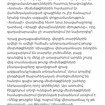
փոքրամասնություններին հատուկ իրավունքներ,
«Խսնան» մեսխեթցիներին համարում էր
մահմեդականացած վրացիներ ու չէր ճանաչում
նրանց որպես ազգային փոքրամասնություն։
«Խսնայի» փակումից հետո նրա իրավահաջորդը
դարձավ «Վրացի վերաբնակների միությունը», որը
9
գաղափարապես չի տարբերվում իր նախորդից
։
Վրաց քաղաքագետները, վերջին տարիներին
ավելի ու ավելի հաճախ անդրադառնալով թուրք-
մեսխեթցիների՝ Ախալցխա վերադառնալու խնդրին,
առաջարկում են տարբեր լուծումներ, բայց
դրանցից և ոչ մեկը չի առաջարկում արդեն շուրջ
վեց տասնամյակ թուրք-մեսխեթցիների
բնակավայրերը զբաղեցրած վրաց
ազգաբնակչության տեղահանում: Մյուս կողմից՝
ընդգծված ծայրահեղական մոտեցումներով են
հանդես գալիս թուրք-մեսխեթցիների շահերը
ներկայացնող որոշ գործիչներ: Այս առումով
Բիշքեկում տեղի ունեցած թուրք-մեսխեթցիների
համագումարում ընդունված բանաձևում ասվում է.
«Մենք թուրքեր ենք, ուզում ենք վերադառնալ ոչ թե
Վրաստան, այլ Թուրքիա՝ Ախալցխայի