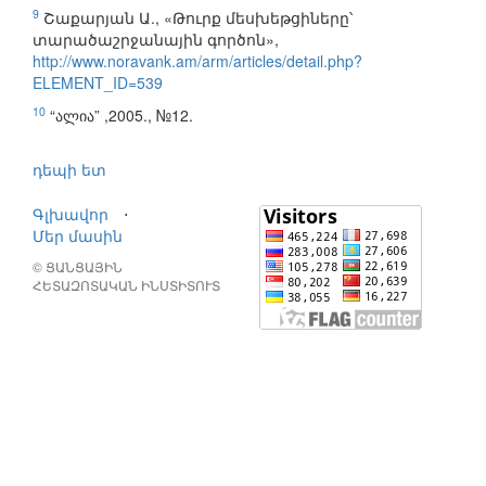
9
Շաքարյան Ա., «Թուրք մեսխեթցիները՝
տարածաշրջանային գործոն»,
http://www.noravank.am/arm/articles/detail.php?
ELEMENT_ID=539
10
“ალია” ,2005., №12.
դեպի ետ
Գլխավոր
⋅
Մեր մասին
© ՑԱՆՑԱՅԻՆ
ՀԵՏԱԶՈՏԱԿԱՆ ԻՆՍՏԻՏՈՒՏ