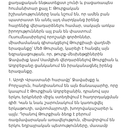
քաղաքական ենթատեքստ չունի և բացառապես
հումանիտար քայլ է: Թուրքական
իշխանությունները նաև նշում են, որ ամեն բան
պատրաստ են անել այդ մարդկանց իրենց
հայրենիք վերադարձնելու համար, սակայն առկա
իրողություններն այլ բան են փաստում:
Ուսումնասիրելով որոշակի գործոններ,
միաժամանակ գիտակցելով Թուրքիայի վաղեմի
երազանքը՝ Մեծ Թուրանը, կարելի է հանգել այն
եզրակացության, որ, թուրք-մեսխեթցիներին
Ջավախք կամ Սամցխե վերդարձնելով Թուրքիան և
Ադրբեջանը ցանկանում են իրականացնել իրենց
երազանքը.
1. Արդի Վրաստանի հարավը՝ Ջավախքը և
Բորչալուն, հանդիսանում են այն ճանապարհը, որը
կապում է Թուրքիան Ադրբեջանին, դրանով այս
երկու երկրների միջև ստեղծվում է հաղորդակցման
գիծ: Կան և նաև շարունակում են կառուցվել
երկաթուղի, ավտոմայրուղի, խողովակաշարեր և
այլն: Դրանով Թուրքիան ձեռք է բերում
ռազմավարական առավելություն, միավորվում են
երկու եղբայրական պետությունները, մասամբ