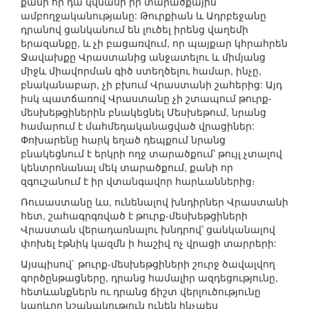
քանի որ դա կվնասի իր տարածքային
ամբողջականությանը: Թուրքիան և Ադրբեջանը
դրանով ցանկանում են լուծել իրենց վաղեմի
երազանքը, և չի բացառվում, որ պայքար կհրահրեն
Ջավախքը Վրաստանից անջատելու և միմյանց
միջև միավորման գիծ ստեղծելու համար, ինչը,
բնականաբար, չի բխում Վրաստանի շահերից: Այդ
իսկ պատճառով Վրաստանը չի շտապում թուրք-
մեսխեթցիներին բնակեցնել Մեսխեթում, նրանց
համարում է մահմեդականացված վրացիներ:
Փոխարենը հարկ եղած դեպքում նրանց
բնակեցնում է երկրի ողջ տարածքում՝ թույլ չտալով
կենտրոնանալ մեկ տարածքում, քանի որ
զգուշանում է իր վտանգավոր հարևաններից։
Ռուսաստանը ևս, ունենալով խնդիրներ Վրաստանի
հետ, շահագրգռված է թուրք-մեսխեթցիների
Վրաստան վերադառնալու խնդրով՝ ցանկանալով
փոխել էթնիկ կազմն ի հաշիվ ոչ վրացի տարրերի:
Այսպիսով` թուրք-մեսխեթցիների շուրջ ծավալվող
գործընթացները, դրանց համալիր ազդեցությունը,
հետևանքներն ու դրանց ճիշտ վերլուծությունը
կարևոր նշանակություն ունեն ինչպես