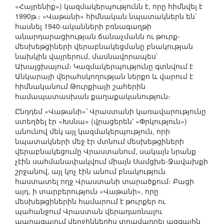
«Հայրենիք») կազմակերպությունն է, որը հիմնվել է
1990թ.։ «Վաթանի» հիմնական նպատակներն են`
հասնել 1940-ականների բռնագաղթի
անարդարացիության ճանաչմանն ու թուրք-
մեսխեթցիների վերաբնակեցմանը բնակության
նախկին վայրերում, մասնավորապես`
Ախալցխայում։ Կազմակերպությունը գտնվում է
Անկարայի վերահսկողության ներքո և վարում է
հիմնականում Թուրքիայի շահերին
համապատասխան քաղաքականություն։
Ընդդեմ «Վաթանի»՝ Վրաստանի կառավարությունը
ստեղծել էր «Խսնա» (վրացերեն՝ «Փրկություն»)
անունով մեկ այլ կազմակերպություն, որի
նպատակների մեջ էր մտնում մեսխեթցիների
վերաբնակեցումը Վրաստանում, սակայն նրանք
չէին սահմանափակվում միայն Սամցխե-Ջավախքի
շրջանով, այլ կոչ էին անում բնակություն
հաստատել ողջ Վրաստանի տարածքում։ Բացի
այդ, ի տարբերություն «Վաթանի», որը
մեսխեթցիներին համարում է թուրքեր ու
պահանջում Վրաստան վերադառնալու
պարագայում վերջիններիս տրամադրել ազգային