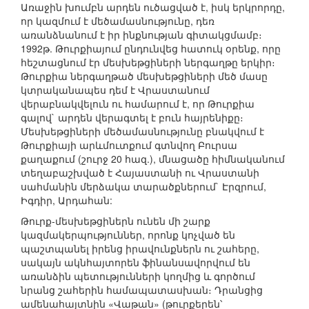
Առաջին խումբն արդեն ուծացված է, իսկ երկրորդը,
որ կազմում է մեծամասնությունը, դեռ
առանձնանում է իր ինքնության գիտակցմամբ։
1992թ. Թուրքիայում ընդունվեց հատուկ օրենք, որը
հեշտացնում էր մեսխեթցիների ներգաղթը երկիր։
Թուրքիա ներգաղթած մեսխեթցիների մեծ մասը
կտրականապես դեմ է Վրաստանում
վերաբնակվելուն ու համարում է, որ Թուրքիա
գալով` արդեն վերագտել է բուն հայրենիքը։
Մեսխեթցիների մեծամասնությունը բնակվում է
Թուրքիայի արևմուտքում գտնվող Բուրսա
քաղաքում (շուրջ 20 հազ.), մնացածը հիմնականում
տեղաբաշխված է Հայաստանի ու Վրաստանի
սահմանին մերձակա տարածքներում` Էրզրում,
Իգդիր, Արդահան:
Թուրք-մեսխեթցիներն ունեն մի շարք
կազմակերպություններ, որոնք կոչված են
պաշտպանել իրենց իրավունքներն ու շահերը,
սակայն ակնհայտորեն ֆինանսավորվում են
առանձին պետությունների կողմից և գործում
նրանց շահերին համապատասխան։ Դրանցից
ամենահայտնին «Վաթան» (թուրքերեն՝