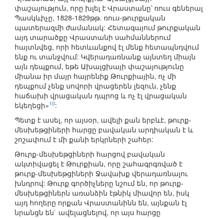
փաշայություն, որը խլել է Վրաստանը՝ ռուս գեներալ
Պասկևիչը, 1828-1829թթ. ռուս-թուրքական
պատերազմի ժամանակ: Հետագայում թուրքական
այդ տարածքը Վրաստանի սահմաններում
հայտնվեց, որի հետևանքով էլ մենք հետապնդվում
ենք ու տանջվում: Կվերադառնանք այնտեղ միայն
այն դեպքում, եթե Ախալցխայի փաշայությունը
միանա իր մայր հայրենիք Թուրքիային, ոչ մի
դեպքում չենք սովորի վրացերեն լեզուն, չենք
հաճախի վրացական դպրոց և ոչ էլ վրացական
10
եկեղեցի»
:
Պետք է ասել, որ այսօր, ավելի քան երբևէ, թուրք-
մեսխեթցիների հարցը բավական արդիական է և
շոշափում է մի քանի երկրների շահեր:
Թուրք-մեսխեթցիների հարցով բավական
ակտիվացել է Թուրքիան, որը շահագրգռված է
թուրք-մեսխեթցիների Ջավախք վերադառնալու
խնդրով: Թուրք գործիչները նշում են, որ թուրք-
մեսխեթցիներն առանձին էթնիկ միավոր են, իսկ
այդ հողերը որքան Վրաստանինն են, այնքան էլ
նրանցն են` ավելացնելով, որ այս հարցը