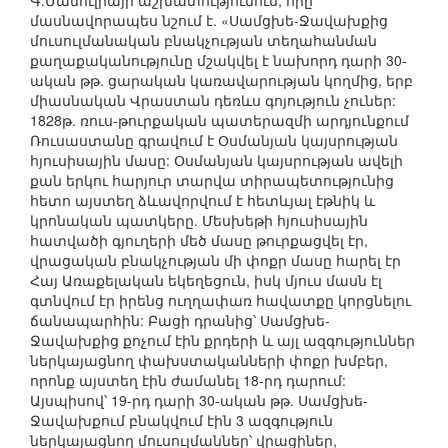
Գ.Մամուլիայի աշխատությունում, որը
մասնավորապես նշում է. «Սամցխե-Ջավախքից
մուսուլմանական բնակչության տեղահանման
քաղաքականությունը մշակվել է նախորդ դարի 30-
ական թթ. ցարական կառավարության կողմից, երբ
միասնական Վրաստան դեռևս գոյություն չուներ:
1828թ. ռուս-թուրքական պատերազմի արդյունքում
Ռուսաստանը գրավում է Օսմանյան կայսրության
հյուսիսային մասը: Օսմանյան կայսրության ավելի
քան երկու հարյուր տարվա տիրապետությունից
հետո այստեղ ձևավորվում է հետևյալ էթնիկ և
կրոնական պատկերը. Մեսխեթի հյուսիսային
հատվածի գյուղերի մեծ մասը թուրքացվել էր,
վրացական բնակչության մի փոքր մասը հարել էր
Հայ Առաքելական եկեղեցուն, իսկ մյուս մասն էլ
գտնվում էր իրենց ուղղափառ հավատքը կորցնելու
ճանապարհին: Բացի դրանից՝ Սամցխե-
Ջավախքից քոչում էին քրդերի և այլ ազգություններ
ներկայացնող փախստականների փոքր խմբեր,
որոնք այստեղ էին ժամանել 18-րդ դարում:
Այսպիսով՝ 19-րդ դարի 30-ական թթ. Սամցխե-
Ջավախքում բնակվում էին 3 ազգություն
ներկայացնող մուսուլմաններ՝ վրացիներ,