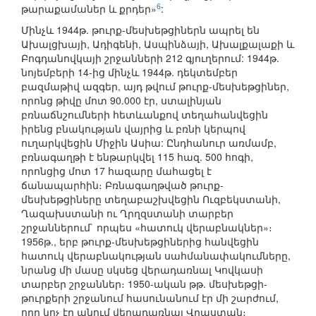
6
թարաքամաներ և քրդեր»
:
Մինչև 1944թ. թուրք-մեսխեթցիներն ապրել են
Ախալցխայի, Ադիգենի, Ասպինձայի, Ախալքալաքի և
Բոգդանովկայի շրջանների 212 գյուղերում: 1944թ.
նոյեմբերի 14-ից մինչև 1944թ. դեկտեմբեր
բազմաթիվ ազգեր, այդ թվում թուրք-մեսխեթցիներ,
որոնց թիվը մոտ 90.000 էր, ստալինյան
բռնաճնշումների հետևանքով տեղահանվեցին
իրենց բնակության վայրից և բռնի կերպով
ուղարկվեցին Միջին Ասիա: Ընդհանուր առմամբ,
բռնագաղթի է ենթարկվել 115 հազ. 500 հոգի,
որոնցից մոտ 17 հազարը մահացել է
ճանապարհին։ Բռնագաղթված թուրք-
մեսխեթցիները տեղաբաշխվեցին Ուզբեկստանի,
Ղազախստանի ու Ղրղզստանի տարբեր
շրջաններում` որպես «հատուկ վերաբնակներ»։
1956թ., երբ թուրք-մեսխեթցիներից հանվեցին
հատուկ վերաբնակության սահմանափակումները,
նրանց մի մասը սկսեց վերադառնալ Կովկասի
տարբեր շրջաններ։ 1950-ական թթ. մեսխեթցի-
թուրքերի շրջանում հասունանում էր մի շարժում,
որը կոչ էր անում վերադառնալ Վրաստան։