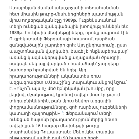
Ստալինյան ժամանակաշրջանի տեղահանման
հետ միասին թուրք-մեսխեթցիների պատմության
մյուս ողբերգական էջը 1989թ. Ուզբեկստանում
տեղի ունեցած զանգվածային խռովություններն են:
1989թ. հունիսին մեսխեթցիները, որոնք ապրում էին
Ուզբեկստանի Ֆերգանայի հովտում, դարձան
զանգվածային ջարդերի զոհ: Այդ ընդհարումը, ըստ
պաշտոնական վարկածի, ծագել է ինքնաբերաբար`
առանց կազմակերպված քաղաքական ծրագրի,
սակայն մեկ այլ վարկածի համաձայն՝ ջարդերը
նախօրոք հրահրված են եղել: Այդ
իրադարձությունների ականատես ռուս
ազգագրագետ Ս.Աբաշինը տարակուսանքով նշում
է. «Ինչո՞ւ այս ոչ մեծ էթնիկական խումբը, որը
լեզվով, մշակույթով, կրոնով ավելի մոտ էր թվում
տեղաբնիկներին, քան մյուս եկվոր ազգային
փոքրամասնությունները, զոհ դարձավ ուզբեկների
7
կատաղի զայրույթին»
: Ֆերգանայում տեղի
ունեցած հայտնի իրադարձություններից հետո
ավելի քան 16 հազար մեսխեթցի-թուրք
տարհանվեց Ռուսաստան։ Մեկուկես տարվա
ընթացքում ավելի քան 90 հազար հոգի