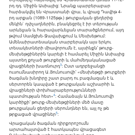
րդ դդ. Միջին Ասիայից: Նրանք պարբերաբար
հարձակվել են Վրաստանի վրա, և վրաց Դավիթ 4-
րդ արքան (1089-1125թթ.) թուրքական ցեղերից
մեկին` ղփչաղներին, բնակեցրել է իր տերության
արևելյան և հարավարևելյան տարածքներում, այդ
թվում Սամցխե-Ջավախքում և Մեսխեթում:
Ամենաիրատեսական տարբերակն այս երկու
տեսակետների միավորումն է, այսինքն՝ թուրք-
մեսխեթցիներին կարելի է համարել Միջին Ասիայից
այստեղ քոչած թուրքերի և մահմեդականացած
3
վրացիների խառնուրդ
: Ըստ ադրբեջանցի
ուսումնասիրող Ա.Յունուսովի՝ «մեսխեթցի թուրքերի
ծագման խնդիրը շատ բարդ ու բազմազան է և
սերտորեն կապված է թուրքական աշխարհի և
վրացիների փոխհարաբերությունների
4
պատմության հետ»
: Համաձայն Ա.Յունուսովի
կարծիքի՝ թուրք-մեսխեթցիների մեծ մասը
թուրքական ցեղերի սերունդներ են, այլ ոչ թե
5
թրքացած վրացիներ
:
Վրացական ծագման դիրքորոշումն
արտահայտված է հատկապես վրացագետ