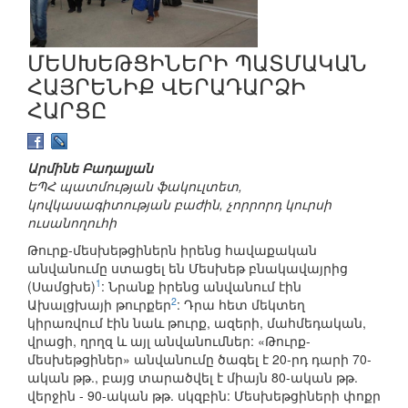
ՄԵՍԽԵԹՑԻՆԵՐԻ ՊԱՏՄԱԿԱՆ
ՀԱՅՐԵՆԻՔ ՎԵՐԱԴԱՐՁԻ
ՀԱՐՑԸ
Արմինե Բադալյան
ԵՊՀ պատմության ֆակուլտետ,
կովկասագիտության բաժին, չորրորդ կուրսի
ուսանողուհի
Թուրք-մեսխեթցիներն իրենց հավաքական
անվանումը ստացել են Մեսխեթ բնակավայրից
1
(Սամցխե)
: Նրանք իրենց անվանում էին
2
Ախալցխայի թուրքեր
: Դրա հետ մեկտեղ
կիրառվում էին նաև թուրք, ազերի, մահմեդական,
վրացի, ղրղզ և այլ անվանումներ: «Թուրք-
մեսխեթցիներ» անվանումը ծագել է 20-րդ դարի 70-
ական թթ., բայց տարածվել է միայն 80-ական թթ.
վերջին - 90-ական թթ. սկզբին: Մեսխեթցիների փոքր