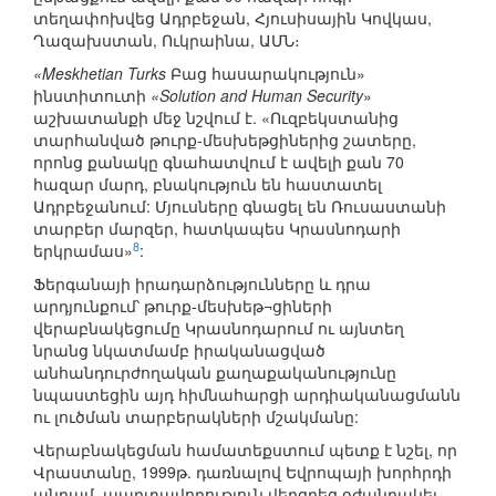
տեղափոխվեց Ադրբեջան, Հյուսիսային Կովկաս,
Ղազախստան, Ուկրաինա, ԱՄՆ։
«Meskhetian Turks
Բաց հասարակություն»
ինստիտուտի
«Solution and Human Security
»
աշխատանքի մեջ նշվում է. «Ուզբեկստանից
տարհանված թուրք-մեսխեթցիներից շատերը,
որոնց քանակը գնահատվում է ավելի քան 70
հազար մարդ, բնակություն են հաստատել
Ադրբեջանում: Մյուսները գնացել են Ռուսաստանի
տարբեր մարզեր, հատկապես Կրասնոդարի
8
երկրամաս»
:
Ֆերգանայի իրադարձությունները և դրա
արդյունքում՝ թուրք-մեսխեթ¬ցիների
վերաբնակեցումը Կրասնոդարում ու այնտեղ
նրանց նկատմամբ իրականացված
անհանդուրժողական քաղաքականությունը
նպաստեցին այդ հիմնահարցի արդիականացմանն
ու լուծման տարբերակների մշակմանը:
Վերաբնակեցման համատեքստում պետք է նշել, որ
Վրաստանը, 1999թ. դառնալով Եվրոպայի խորհրդի
անդամ, պարտավորություն վերցրեց օժանդակել