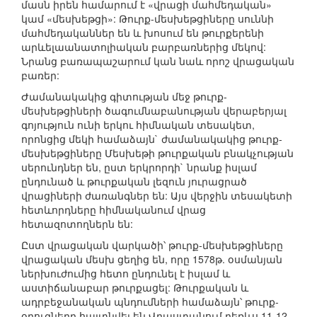
մասն իրեն համարում է «վրացի մահմեդական»
կամ «մեսխեթցի»: Թուրք-մեսխեթցիները սուննի
մահմեդականներ են և խոսում են թուրքերենի
արևելաանատոլիական բարբառներից մեկով:
Նրանց բառապաշարում կան նաև որոշ վրացական
բառեր:
Ժամանակակից գիտության մեջ թուրք-
մեսխեթցիների ծագումնաբանության վերաբերյալ
գոյություն ունի երկու հիմնական տեսակետ,
որոնցից մեկի համաձայն` ժամանակակից թուրք-
մեսխեթցիները Մեսխեթի թուրքական բնակչության
սերունդներ են, ըստ երկրորդի` նրանք իսլամ
ընդունած և թուրքական լեզուն յուրացրած
վրացիների ժառանգներ են: Այս վերջին տեսակետի
հետևորդները հիմնականում վրաց
հետազոտողներն են:
Ըստ վրացական վարկածի՝ թուրք-մեսխեթցիները
վրացական մեսխ ցեղից են, որը 1578թ. օսմանյան
ներխուժումից հետո ընդունել է իսլամ և
աստիճանաբար թուրքացել: Թուրքական և
ադրբեջանական պնդումների համաձայն՝ թուրք-
օղուզները հայտնվել են Վրաստանում դեռևս 11-12-