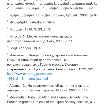
տարածաշրջանի, այնպես էլ ջավախահայության և
Հայաստանի ազգային անվտանգության համար:
1
Կարապետյան Ս., «Ախալցխա», Երևան, 2008, էջ 8։
2
Թուրքերեն՝ «Ahıska Türkleri».
3
«Մշակ», 1896, № 23, էջ 3։
4
Юнусов А., Месхетинские турки: дважды
депортированный народ, Баку, 2000, с. 11.
5
Նույն տեղում, էջ 45։
6
Мамулия Г., Концепция государственной политики
Грузии в отношении депортированных и
репатриированных в Грузию месхов. История и
современность // Центральная Азия и Кавказ, 1992, №2,
http://www.ca-c.org/journal/cac-02-
1999/st_19_mamulija.shtml
7
Абашин С., На разломе «южной дуги» (из блокнота
этнографа) // Вестник Евразии, Москва, 2000, c. 117.
8
Meskhetian Turks. Solution and Human Security. The
Forced Migration Projects of the Open Society Institute, p. 7.