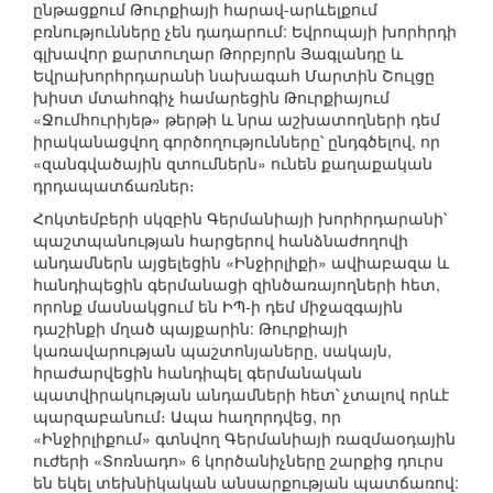
ընթացքում Թուրքիայի հարավ-արևելքում
բռնությունները չեն դադարում: Եվրոպայի խորհրդի
գլխավոր քարտուղար Թորբյորն Յագլանդը և
Եվրախորհրդարանի նախագահ Մարտին Շուլցը
խիստ մտահոգիչ համարեցին Թուրքիայում
«Ջումհուրիյեթ» թերթի և նրա աշխատողների դեմ
իրականացվող գործողությունները՝ ընդգծելով, որ
«զանգվածային զտումներն» ունեն քաղաքական
դրդապատճառներ։
Հոկտեմբերի սկզբին Գերմանիայի խորհրդարանի՝
պաշտպանության հարցերով հանձնաժողովի
անդամներն այցելեցին «Ինջիրլիքի» ավիաբազա և
հանդիպեցին գերմանացի զինծառայողների հետ,
որոնք մասնակցում են ԻՊ-ի դեմ միջազգային
դաշինքի մղած պայքարին: Թուրքիայի
կառավարության պաշտոնյաները, սակայն,
հրաժարվեցին հանդիպել գերմանական
պատվիրակության անդամների հետ՝ չտալով որևէ
պարզաբանում։ Ապա հաղորդվեց, որ
«Ինջիրլիքում» գտնվող Գերմանիայի ռազմաօդային
ուժերի «Տոռնադո» 6 կործանիչները շարքից դուրս
են եկել տեխնիկական անսարքության պատճառով: