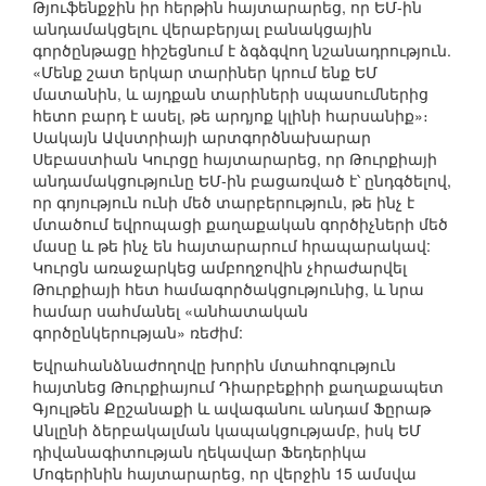
Թյուֆենքջին իր հերթին հայտարարեց, որ ԵՄ-ին
անդամակցելու վերաբերյալ բանակցային
գործընթացը հիշեցնում է ձգձգվող նշանադրություն.
«Մենք շատ երկար տարիներ կրում ենք ԵՄ
մատանին, և այդքան տարիների սպասումներից
հետո բարդ է ասել, թե արդյոք կլինի հարսանիք»։
Սակայն Ավստրիայի արտգործնախարար
Սեբաստիան Կուրցը հայտարարեց, որ Թուրքիայի
անդամակցությունը ԵՄ-ին բացառված է՝ ընդգծելով,
որ գոյություն ունի մեծ տարբերություն, թե ինչ է
մտածում եվրոպացի քաղաքական գործիչների մեծ
մասը և թե ինչ են հայտարարում հրապարակավ:
Կուրցն առաջարկեց ամբողջովին չհրաժարվել
Թուրքիայի հետ համագործակցությունից, և նրա
համար սահմանել «անհատական
գործընկերության» ռեժիմ:
Եվրահանձնաժողովը խորին մտահոգություն
հայտնեց Թուրքիայում Դիարբեքիրի քաղաքապետ
Գյուլթեն Քըշանաքի և ավագանու անդամ Ֆըրաթ
Անլընի ձերբակալման կապակցությամբ, իսկ ԵՄ
դիվանագիտության ղեկավար Ֆեդերիկա
Մոգերինին հայտարարեց, որ վերջին 15 ամսվա