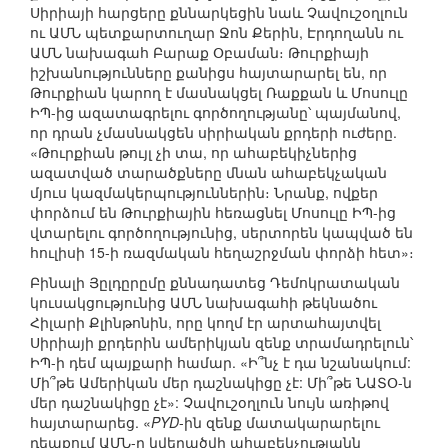
Սիրիայի հարցերը քննարկեցին նաև Չավուշօղլուն
ու ԱՄՆ պետքարտուղար Ջոն Քերին, Էրդողանն ու
ԱՄՆ նախագահ Բարաք Օբաման։ Թուրքիայի
իշխանությունները քանիցս հայտարարել են, որ
Թուրքիան կարող է մասնակցել Ռաքքան և Մոսուլը
ԻՊ-ից ազատագրելու գործողությանը՝ պայմանով,
որ դրան չմասնակցեն սիրիական քրդերի ուժերը.
«Թուրքիան թույլ չի տա, որ ահաբեկիչներից
ազատված տարածքները մնան ահաբեկչական
մյուս կազմակերպություններին։ Նրանք, ովքեր
փորձում են Թուրքիային հեռացնել Մոսուլը ԻՊ-ից
վտարելու գործողությունից, սերտորեն կապված են
հուլիսի 15-ի ռազմական հեղաշրջման փորձի հետ»։
Բինալի Յըլդըրըմը քննադատեց Դեմոկրատական
կուսակցությունից ԱՄՆ նախագահի թեկնածու
Հիլարի Քլինթոնին, որը կողմ էր արտահայտվել
Սիրիայի քրդերին ամերիկյան զենք տրամադրելուն՝
ԻՊ-ի դեմ պայքարի համար. «Ի՞նչ է դա նշանակում:
Մի՞թե Ամերիկան մեր դաշնակիցը չէ: Մի՞թե ՆԱՏՕ-ն
մեր դաշնակիցը չէ»: Չավուշօղլուն նույն առիթով
հայտարարեց. «
PYD
-ին զենք մատակարարելու
դեպքում ԱՄՆ-ը կվերածվի ահաբեկչությանն