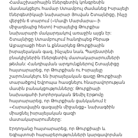
Համաշխարհային էներգետիկ կոնգրեսին
մասնակցելու համար Ստամբուլ ժամանեց Իսրայելի
էներգետիկայի նախարար Յուվան Շտայնիցը, ինչը
վերջին 6 տարում («Մավի Մարմարա»-ի
միջադեպից հետո) Իսրայելից Թուրքիա
նախարարի մակարդակով առաջին այցն էր:
Շտայնիցը Ստամբուլում հանդիպեց Բերաթ
Ալբայրաքի հետ և քննարկեց Թուրքիային
իսրայելական գազ, ինչպես նաև Պաղեստինի
բնակիչներին էներգետիկ մատակարարումների
թեման: Հանդիպման արդյունքներով Շտայնիցը
հայտարարեց, որ Թուրքիան ու Իսրայելը
շարունակելու են իսրայելական գազը Թուրքիայի
տարածքով Եվրոպա հասցնելու հնարավորության
մասին բանակցությունները: Թուրքիայի
նախագահի խորհրդական Ջեմիլ Էրթոմը
հայտարարեց, որ Թուրքիան ցանկանում է
«Հարավային գազային միջանցք» նախագծին
միացնել իսրայելական գազի
մատակարարումները:
Էրդողանը հայտարարեց, որ Թուրքիայի և
Եգիպտոսի հարաբերությունների կարգավորման