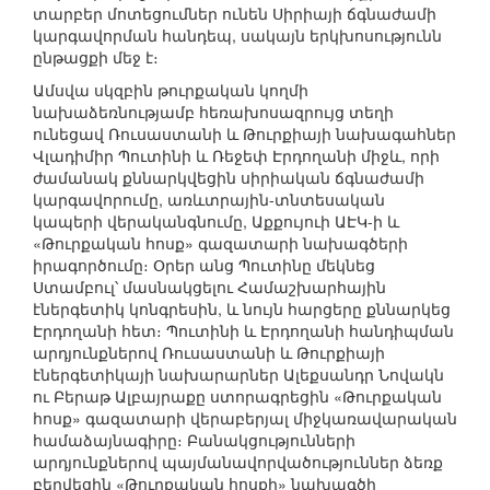
տարբեր մոտեցումներ ունեն Սիրիայի ճգնաժամի
կարգավորման հանդեպ, սակայն երկխոսությունն
ընթացքի մեջ է։
Ամսվա սկզբին թուրքական կողմի
նախաձեռնությամբ հեռախոսազրույց տեղի
ունեցավ Ռուսաստանի և Թուրքիայի նախագահներ
Վլադիմիր Պուտինի և Ռեջեփ Էրդողանի միջև, որի
ժամանակ քննարկվեցին սիրիական ճգնաժամի
կարգավորումը, առևտրային-տնտեսական
կապերի վերականգնումը, Աքքույուի ԱԷԿ-ի և
«Թուրքական հոսք» գազատարի նախագծերի
իրագործումը։ Օրեր անց Պուտինը մեկնեց
Ստամբուլ՝ մասնակցելու Համաշխարհային
էներգետիկ կոնգրեսին, և նույն հարցերը քննարկեց
Էրդողանի հետ։ Պուտինի և Էրդողանի հանդիպման
արդյունքներով Ռուսաստանի և Թուրքիայի
էներգետիկայի նախարարներ Ալեքսանդր Նովակն
ու Բերաթ Ալբայրաքը ստորագրեցին «Թուրքական
հոսք» գազատարի վերաբերյալ միջկառավարական
համաձայնագիրը։ Բանակցությունների
արդյունքներով պայմանավորվածություններ ձեռք
բերվեցին «Թուրքական հոսքի» նախագծի