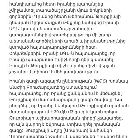
հանդիպումից հետո Իրանից պահանջեց
չմիջամտել տարածաշրջանի մյուս երկրների
գործերին։ Դրանից հետո Թեհրանում Թուրքիայի
դեսպան Ռըզա Հաքան Թեքինը կանչվեց Իրանի
ԱԳՆ՝ կապված տարածաշրջանային
զարգացումների վերաբերյալ թուրք մի շարք
պետական գործիչների արած և իրականությունից
կտրված հայտարարությունների հետ։
Հոկտեմբերին Իրանի ԱԳՆ-ն հայտարարեց, որ
Իրանը պատրաստ է միջնորդի դեր կատարել
Իրաքի և Թուրքիայի միջև, որոնց միջև վերջին
շրջանում տիրում է մեծ լարվածություն։
Իրանի գազի ազգային ընկերության (
NIGC
) խոսնակ
Մաժիդ Բոուժարզադեհը Ստամբուլում
հայտարարեց, որ Իրանը ցանկանում է մեծացնել
Թուրքիային մատակարարվող գազի ծավալը: Նա
ընդգծեց, որ Իրանը ներկայում Թուրքիային օրական
մատակարարում է 30 մլն մ3 գազ և կարևորելով
Թուրքիայի աշխարհագրական դիրքը՝ չբացառեց,
որ այն կարող է Եվրոպա փոխադրել իրանական
գազը: Թուրքիայի Աղրը (Արարատ) նահանգի
Դողուբայազեթ շրջանում պայթեցվեց Իրանից եկող