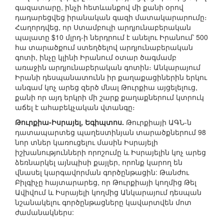
գազատարը, ինչի հետևանքով մի քանի օրով
դադարեցվեց իրանական գազի մատակարարումը։
Հաղորդվեց, որ Ստամբուլի արդյունաբերական
պալատը $10 մլրդ-ի ներդրում է անելու Իրանում՝ 500
հա տարածքում ստեղծելով արդյունաբերական
գոտի, ինչը կլինի Իրանում օտար ծագմամբ
առաջին արդյունաբերական գոտին։ Անկարայում
Իրանի դեսպանատունն իր քաղաքացիներին երկու
անգամ կոչ արեց զերծ մնալ Թուրքիա այցելելուց,
քանի որ այդ երկրի մի շարք քաղաքներում կտրուկ
աճել է ահաբեկչական վտանգը։
Թուրքիա-Իսրայել, Եգիպտոս.
Թուրքիայի ԱԳՆ-ն
դատապարտեց պաղեստինյան տարածքներում 98
նոր տներ կառուցելու մասին Իսրայելի
իշխանությունների որոշումը և Իսրայելին կոչ արեց
ձեռնարկել այնպիսի քայլեր, որոնք կարող են
վնասել կարգավորման գործընթացին: Թանժու
Բիլգիչը հայտարարեց, որ Թուրքիայի կողմից Թել
Ավիվում և Իսրայելի կողմից Անկարայում դեսպան
նշանակելու գործընթացները կավարտվեն մոտ
ժամանակներս: