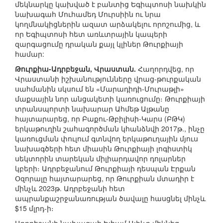
մեկնարկը կախված է բանտից Եգիպտոսի նախկին
նախագահ Մուհամեդ Մուրսիին ու նրա
կողմնակիցներին ազատ արձակելու որոշումից, և
որ Եգիպտոսի հետ առևտրային կապերի
զարգացումը դրական քայլ կլիներ Թուրքիայի
համար:
Թուրքիա-Ադրբեջան, Վրաստան.
Հաղորդվեց, որ
Վրաստանի իշխանությունները վրաց-թուրքական
սահմանին սկսում են «Մարադիդի-Մուրաթլի»
մաքսային նոր անցակետի կառուցումը։ Թուրքիայի
տրանսպորտի նախարար Ահմեթ Ալթանը
հայտարարեց, որ Բաքու-Թբիլիսի-Կարս (ԲԹԿ)
երկաթուղին շահագործման կհանձնվի 2017թ., ինչը
կառուցման փուլում գտնվող երկաթուղային մյուս
նախագծերի հետ միասին Թուրքիայի լոգիստիկ
սեկտորին տարեկան միլիարդավոր դոլարներ
կբերի։ Ադրբեջանում Թուրքիայի դեսպան Էրքան
Օզորալը հայտարարեց, որ Թուրքիան մտադիր է
մինչև 2023թ. Ադրբեջանի հետ
ապրանքաշրջանառության ծավալը հասցնել մինչև
$15 մլրդ-ի։