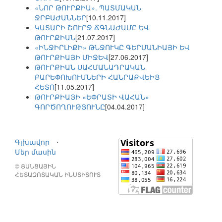
«ՆՈՐ ԹՈՒՐՔԻԱ». ՊԱՏՄԱԿԱՆ
ՋՐԲԱԺԱՆՆԵՐ
[10.11.2017]
ԿԱՏԱՐԻ ՇՈՒՐՋ ՃԳՆԱԺԱՄԸ ԵՎ
ԹՈՒՐՔԻԱՆ
[21.07.2017]
«ԻՆՋԻՐԼԻՔԻ» ԹՆՋՈՒԿԸ ԳԵՐՄԱՆԻԱՅԻ ԵՎ
ԹՈՒՐՔԻԱՅԻ ՄԻՋԵՎ
[27.06.2017]
ԹՈՒՐՔԻԱՆ ՍԱՀՄԱՆԱԴՐԱԿԱՆ
ԲԱՐԵՓՈԽՈՒՄՆԵՐԻ ՀԱՆՐԱՔՎԵԻՑ
ՀԵՏՈ
[11.05.2017]
ԹՈՒՐՔԻԱՅԻ «ԵՓՐԱՏԻ ՎԱՀԱՆ»
ԳՈՐԾՈՂՈՒԹՅՈՒՆԸ
[04.04.2017]
Գլխավոր
⋅
Մեր մասին
© ՑԱՆՑԱՅԻՆ
ՀԵՏԱԶՈՏԱԿԱՆ ԻՆՍՏԻՏՈՒՏ