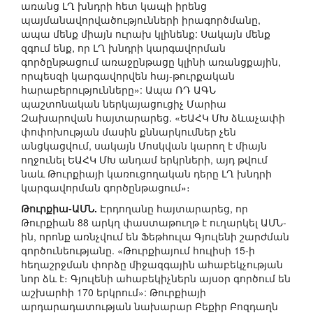
առանց ԼՂ խնդրի հետ կապի իրենց
պայմանավորվածությունների իրագործմանը,
ապա մենք միայն ուրախ կլինենք: Սակայն մենք
զգում ենք, որ ԼՂ խնդրի կարգավորման
գործընթացում առաջընթացը կլինի առանցքային,
որպեսզի կարգավորվեն հայ-թուրքական
հարաբերությունները»: Ապա ՌԴ ԱԳՆ
պաշտոնական ներկայացուցիչ Մարիա
Զախարովան հայտարարեց. «ԵԱՀԿ ՄԽ ձևաչափի
փոփոխության մասին քննարկումներ չեն
անցկացվում, սակայն Մոսկվան կարող է միայն
ողջունել ԵԱՀԿ ՄԽ անդամ երկրների, այդ թվում
նաև Թուրքիայի կառուցողական դերը ԼՂ խնդրի
կարգավորման գործընթացում»։
Թուրքիա-ԱՄՆ.
Էրդողանը հայտարարեց, որ
Թուրքիան 88 արկղ փաստաթուղթ է ուղարկել ԱՄՆ-
ին, որոնք առնչվում են Ֆեթհուլա Գյուլենի շարժման
գործունեությանը. «Թուրքիայում հուլիսի 15-ի
հեղաշրջման փորձը միջազգային ահաբեկչության
նոր ձև է։ Գյուլենի ահաբեկիչներն այսօր գործում են
աշխարհի 170 երկրում»: Թուրքիայի
արդարադատության նախարար Բեքիր Բոզդաղն