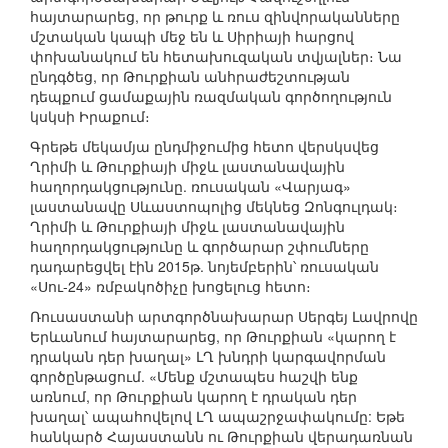
հայտարարեց, որ թուրք և ռուս զինվորականները
մշտական կապի մեջ են և Սիրիայի հարցով
փոխանակում են հետախուզական տվյալներ։ Նա
ընդգծեց, որ Թուրքիան անհրաժեշտության
դեպքում ցամաքային ռազմական գործողություն
կսկսի Իրաքում։
Գրեթե մեկամյա ընդմիջումից հետո վերսկսվեց
Ղրիմի և Թուրքիայի միջև լաստանավային
հաղորդակցությունը. ռուսական «Վարյագ»
լաստանավը Սևաստոպոլից մեկնեց Զոնգուլդակ։
Ղրիմի և Թուրքիայի միջև լաստանավային
հաղորդակցությունը և գործարար շփումները
դադարեցվել էին 2015թ. նոյեմբերին՝ ռուսական
«Սու-24» ռմբակոծիչը խոցելուց հետո։
Ռուսաստանի արտգործնախարար Սերգեյ Լավրովը
Երևանում հայտարարեց, որ Թուրքիան «կարող է
դրական դեր խաղալ» ԼՂ խնդրի կարգավորման
գործընթացում. «Մենք մշտապես հաշվի ենք
առնում, որ Թուրքիան կարող է դրական դեր
խաղալ՝ ապահովելով ԼՂ ապաշրջափակումը: Եթե
հանկարծ Հայաստանն ու Թուրքիան վերադառնան