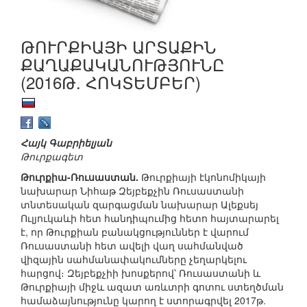
ԹՈՒՐՔԻԱՅԻ ԱՐՏԱՔԻՆ
ՔԱՂԱՔԱԿԱՆՈՒԹՅՈՒՆԸ
(2016Թ. ՀՈԿՏԵՄԲԵՐ)
Հայկ Գաբրիելյան
Թուրքագետ
Թուրքիա-Ռուսաստան.
Թուրքիայի էկոնոմիկայի
նախարար Նիհաթ Զեյբեքչին Ռուսաստանի
տնտեսական զարգացման նախարար Ալեքսեյ
Ուլյուկաևի հետ հանդիպումից հետո հայտարարել
է, որ Թուրքիան բանակցություններ է վարում
Ռուսաստանի հետ ավելի վաղ սահմանված
վիզային սահմանափակումները չեղարկելու
հարցով։ Զեյբեքչիի խոսքերով՝ Ռուսաստանի և
Թուրքիայի միջև ազատ առևտրի գոտու ստեղծման
համաձայնությունը կարող է ստորագրվել 2017թ.