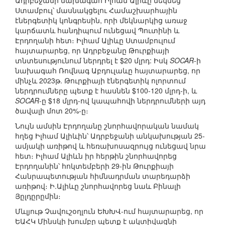
Ադրբեջանի նախագահ Իլհամ Ալիևը մեկնեց
Ստամբուլ՝ մասնակցելու Համաշխարհային
էներգետիկ կոնգրեսին, որի մեկնարկից առաջ
կարճատև հանդիպում ունեցավ Պուտինի և
Էրդողանի հետ։ Իլհամ Ալիևը Ստամբուլում
հայտարարեց, որ Ադրբեջանը Թուրքիայի
տնտեսությունում ներդրել է $20 մլրդ: Իսկ
SOCAR
-ի
նախագահ Ռովնագ Աբդուլաևը հայտարարեց, որ
մինչև 2023թ. Թուրքիայի էներգետիկ ոլորտում
ներդրումները պետք է հասնեն $100-120 մլրդ-ի, և
SOCAR
-ը $18 մլրդ-ով կապահովի ներդրումների այդ
ծավալի մոտ 20%-ը։
Նույն ամսին Էրդողանը շնորհավորական նամակ
հղեց Իլհամ Ալիևին՝ Ադրբեջանի անկախության 25-
ամյակի առիթով և հեռախոսազրույց ունեցավ նրա
հետ։ Իլհամ Ալիևն իր հերթին շնորհավորեց
Էրդողանին՝ հոկտեմբերի 29-ին Թուրքիայի
Հանրապետության հիմնադրման տարեդարձի
առիթով։ Ի.Ալիևը շնորհավորեց նաև Բինալի
Յըլդըրըմին։
Մևլյութ Չավուշօղլուն ԵԽԽՎ-ում հայտարարեց, որ
ԵԱՀԿ Մինսկի խումբը պետք է ակտիվացնի