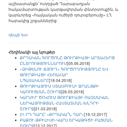
աշխատանքն՝ ուղղված Ղարաբաղյան
հակամարտության կարգավորման փնտրտուքին, և
կարևորեց «հայկական ուժերի դուրսբերումը» ԼՂ
հարակից շրջաններից:
դեպի ետ
Հեղինակի այլ նյութեր
ՔՐԴԱԿԱՆ ԳՈՐԾՈՆԸ ԹՈՒՐՔԻԱՅԻ ԱՐՏԱՀԵՐԹ
ԸՆՏՐՈՒԹՅՈՒՆՆԵՐՈՒՄ
[05.06.2018]
«ՁԻԹԵՆՈՒ ՃՅՈՒՂ» ԳՈՐԾՈՂՈՒԹՅՈՒՆԸ ԵՎ
ԹՈՒՐՔԻԱՅԻ ՀԵՌԱՀԱՐ
ՆՊԱՏԱԿՆԵՐԸ
[18.04.2018]
ԹՈՒՐՔԻԱՅՈՒՄ ՍՏԱՄԲՈՒԼԻ ՋՐԱՆՑՔԻ
ԿԱՌՈՒՑՄԱՆ ՇՈՒՐՋ
[26.03.2018]
ԿԱՐՄԻՐ ԾՈՎՈՒՄ ԹՈՒՐՔԻԱՅԻ ՌԱԶՄԱԿԱՆ
ՆԵՐԿԱՅՈՒԹՅԱՆ ՀԱՍՏԱՏՄԱՆ ԽՆԴՐԻ
ՇՈՒՐՋ
[21.03.2018]
21-ՐԴ ԴԱՐԸ՝ «ՔՐԴԱԿԱ՞Ն ԴԱՐ»
[19.12.2017]
ԲԱՔՈՒ-ԹԲԻԼԻՍԻ-ԿԱՐՍ ԵՐԿԱԹԳԾԻ ԲԱՑՄԱՆ
ՇՈՒՐՋ
[13.12.2017]