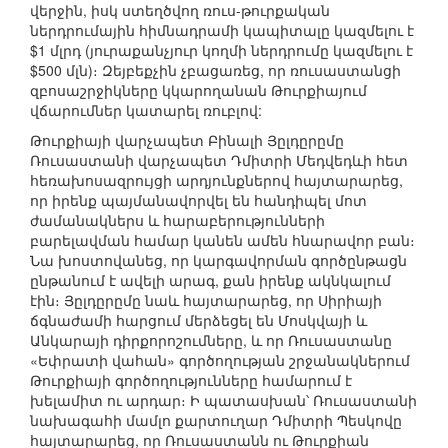
վերջին, իսկ ստեղծվող ռուս-թուրքական
ներդրումային հիմնադրամի կապիտալը կազմելու է
$1 մլրդ (յուրաքանչյուր կողմի ներդրումը կազմելու է
$500 մլն)։ Զեյբեքչին չբացառեց, որ ռուսաստանցի
զբոսաշրջիկները կկարողանան Թուրքիայում
վճարումներ կատարել ռուբլով:
Թուրքիայի վարչապետ Բինալի Յըլդըրըմը
Ռուսաստանի վարչապետ Դմիտրի Մեդվեդևի հետ
հեռախոսազրույցի արդյունքներով հայտարարեց,
որ իրենք պայմանավորվել են հանդիպել մոտ
ժամանակներս և հարաբերությունների
բարելավման համար կանեն ամեն հնարավոր բան։
Նա խոստովանեց, որ կարգավորման գործընթացն
ընթանում է ավելի արագ, քան իրենք ակնկալում
էին։ Յըլդըրըմը նաև հայտարարեց, որ Սիրիայի
ճգնաժամի հարցում մերձեցել են Մոսկվայի և
Անկարայի դիրքորոշումները, և որ Ռուսաստանը
«Եփրատի վահան» գործողության շրջանակներում
Թուրքիայի գործողությունները համարում է
խելամիտ ու արդար։ Ի պատասխան՝ Ռուսաստանի
նախագահի մամլո քարտուղար Դմիտրի Պեսկովը
հայտարարեց, որ Ռուսաստանն ու Թուրքիան