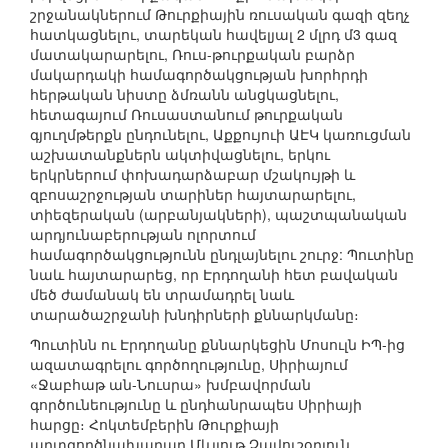
շրջանակներում Թուրքիային ռուսական գազի զեղչ
հատկացնելու, տարեկան հավելյալ 2 մլրդ մ3 գազ
մատակարարելու, Ռուս-թուրքական բարձր
մակարդակի համագործակցության խորհրդի
հերթական նիստը ձմռանն անցկացնելու,
հետագայում Ռուսաստանում թուրքական
գյուղմթերքն ընդունելու, Աքքույուի ԱԷԿ կառուցման
աշխատանքներն ակտիվացնելու, երկու
երկրներում փոխադարձաբար մշակույթի և
զբոսաշրջության տարիներ հայտարարելու,
տիեզերական (արբանյակների), պաշտպանական
արդյունաբերության ոլորտում
համագործակցությունն ընդլայնելու շուրջ: Պուտինը
նաև հայտարարեց, որ Էրդողանի հետ բավական
մեծ ժամանակ են տրամադրել նաև
տարածաշրջանի խնդիրների քննարկմանը։
Պուտինն ու Էրդողանը քննարկեցին Մոսուլն ԻՊ-ից
ազատագրելու գործողությունը, Սիրիայում
«Ջաբհաթ ան-Նուսրա» խմբավորման
գործունեությունը և ընդհանրապես Սիրիայի
հարցը։ Հոկտեմբերին Թուրքիայի
արտգործնախարար Մևլյութ Չավուշօղլուն