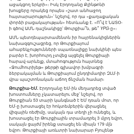
աջակցող երկրի»։ Իսկ Էրդողանը Քլինթոնի
խոսքերը որակեց որպես «շատ անհաջող
հայտարարություն»՝ նշելով, որ դա «քաղաքական
փորձի բացակայության» հետևանք է. «Ո՞վ է ՆԱՏՕ-
ի գծով ԱՄՆ դաշնակիցը՝ Թուրքիա՞ն, թե՞
YPG
-ը»։
ԱՄՆ պետդեպարտամենտն իր հայրենակիցներին
նախազգուշացրեց, որ Թուրքիայում
ահաբեկչությունների սպառնալիքը նախկինի պես
բարձր է, խորհուրդ չտվեց այցելել Թուրքիայի
հարավ-արևելք, մտահոգություն հայտնեց
«Ջումհուրիյեթ» թերթի գլխավոր խմբագրի
ձերբակալման և Թուրքիայում ընդդիմադիր ԶԼՄ-ի
վրա պաշտոնական աճող ճնշման համար։
Թուրքիա-ԵՄ.
Էրդողանը ԵՄ-ին մեղադրեց տված
խոստումները չկատարելու մեջ՝ նշելով, որ
Թուրքիան 53 տարի կանգնած է ԵՄ դռան մոտ, որ
ԵՄ-ը խոստացել էր հոկտեմբերին վերացնել
վիզային ռեժիմը, սակայն դա տեղի չի ունեցել, և
խոստացել էր Թուրքիային տրամադրել 3 մլրդ եվրո,
սակայն ցայժմ իրենք ստացել են միայն 179 մլն
եվրո։ Թուրքիայի առևտրի նախարար Բյուլենթ