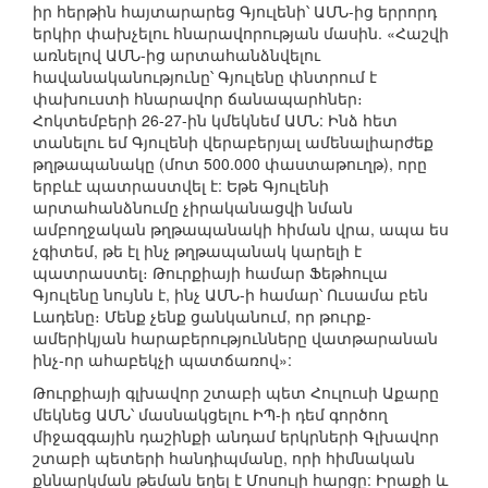
իր հերթին հայտարարեց Գյուլենի՝ ԱՄՆ-ից երրորդ
երկիր փախչելու հնարավորության մասին. «Հաշվի
առնելով ԱՄՆ-ից արտահանձնվելու
հավանականությունը՝ Գյուլենը փնտրում է
փախուստի հնարավոր ճանապարհներ։
Հոկտեմբերի 26-27-ին կմեկնեմ ԱՄՆ: Ինձ հետ
տանելու եմ Գյուլենի վերաբերյալ ամենալիարժեք
թղթապանակը (մոտ 500.000 փաստաթուղթ), որը
երբևէ պատրաստվել է: Եթե Գյուլենի
արտահանձնումը չիրականացվի նման
ամբողջական թղթապանակի հիման վրա, ապա ես
չգիտեմ, թե էլ ինչ թղթապանակ կարելի է
պատրաստել։ Թուրքիայի համար Ֆեթհուլա
Գյուլենը նույնն է, ինչ ԱՄՆ-ի համար՝ Ուսամա բեն
Լադենը։ Մենք չենք ցանկանում, որ թուրք-
ամերիկյան հարաբերությունները վատթարանան
ինչ-որ ահաբեկչի պատճառով»:
Թուրքիայի գլխավոր շտաբի պետ Հուլուսի Աքարը
մեկնեց ԱՄՆ՝ մասնակցելու ԻՊ-ի դեմ գործող
միջազգային դաշինքի անդամ երկրների Գլխավոր
շտաբի պետերի հանդիպմանը, որի հիմնական
քննարկման թեման եղել է Մոսուլի հարցը: Իրաքի և