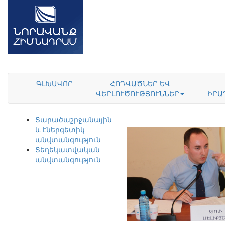
ԳԼԽԱՎՈՐ
ՀՈԴՎԱԾՆԵՐ ԵՎ
ՎԵՐԼՈՒԾՈՒԹՅՈՒՆՆԵՐ
ԻՐԱ
Տարածաշրջանային
և էներգետիկ
անվտանգություն
Տեղեկատվական
անվտանգություն