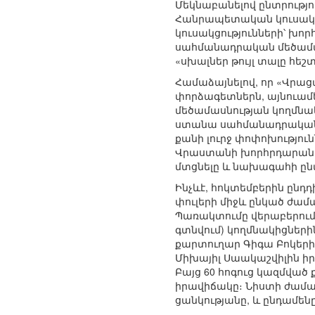
Մեկնաբանելով ընտրությ
Հանրապետական կուսակցո
կուսակցությունների՝ խոր
սահմանադրական մեծամա
«սխալներ թույլ տալը հեշտ
Համաձայնելով, որ «Վրա
փորձագետներն, այնուամ
մեծամասնության կողմնա
ստանա սահմանադրական 
քանի լուրջ փոփոխությու
Վրաստանի խորհրդարանի 
մտցնելը և նախագահի ըն
Ինչևէ, հոկտեմբերին ընդդ
փուլերի միջև ընկած ժամ
Պառակտումը վերաբերում
գտնվում) կողմնակիցների
քարտուղար Գիգա Բոկերիան
Միխայիլ Սաակաշվիլին իր
Բայց 60 հոգուց կազմված
իրավիճակը։ Նիստի ժամա
ցանկությանը, և ընդամենը