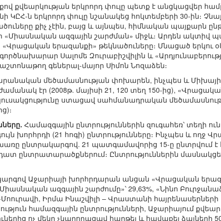
ով քվեարկության երկրորդ փուլը պետք է անցկացվեր համըն
նի ԿԸՀ-ն երկրորդ փուլը նշանակեց հոկտեմբերի 30-ին։ 
ուները քիչ չէին, բայց և այնպես, հիմնական պայքարն
 «Միասնական ազգային շարժման» միջև։ Արդեն ակտիվ պայ
ին «Վրացական երազանքի» թեկնածուները։ Մնացած երկու օ
րծնախարար Սալոմե Զուրաբիշվիլին և «Արդյունաբերութ
աշտոնաթող գեներալ-մայոր Սիմոն Նոզաձեն։
արանական մեծամասնության փոխարեն, ինչպես և Միխայի
ժամանակ էր (2008թ. մայիսի 21, 120 տեղ 150-ից), «Վրաց
ւսակցությունը ստացավ սահմանադրական մեծամասնությ
ց)։
նները.
Համազգային ընտրություններին զուգահեռ՝ տեղի ո
ն խորհրդի (21 հոգի) ընտրությունները։ Ինչպես և ողջ Վ
 խառը ընտրակարգով. 21 պատգամավորից 15-ը ընտրվում է
տ ընտրատարածքներում։ Ընտրություններին մասնակցեցի
արգով Աջարիայի խորհրդարան անցան «Վրացական երա
, «Միասնական ազգային շարժումը»՝ 29,63%, «Նինո Բուրջա
Մոուրավի, Իրմա Ինաշվիլի – Վրաստանի հայրենասերների 
րություն համազգային ընտրությունների, Աջարիայում քվեա
երից ոչ մեկը չկարողացավ հաղթել և հավաքել ձայների 50%