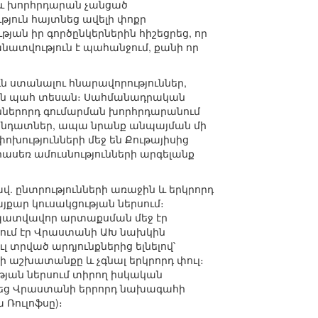
 և խորհրդարան չանցած
յուն հայտնեց ավելի փոքր
յան իր գործընկերներին հիշեցրեց, որ
տվություն է պահանջում, քանի որ
 ստանալու հնարավորություններ,
կան պահ տեսան։ Սահմանադրական
ններորդ գումարման խորհրդարանում
նդատներ, ապա նրանք անպայման մի
ոխությունների մեջ են Քութայիսից
ասեռ ամուսնությունների արգելանք
վ. ընտրությունների առաջին և երկրորդ
քար կուսակցության ներսում։
 պատվավոր արտաքսման մեջ էր
արում էր Վրաստանի ԱԽ նախկին
լ տրված արդյունքներից ելնելով՝
ի աշխատանքը և չգնալ երկրորդ փուլ։
ւթյան ներսում տիրող իսկական
տվեց Վրաստանի երրորդ նախագահի
 Ռուլոֆսը)։