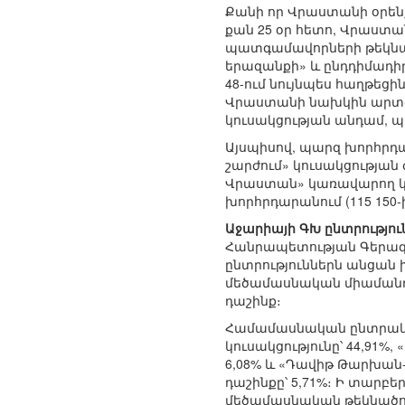
Քանի որ Վրաստանի օրենք
քան 25 օր հետո, Վրաստա
պատգամավորների թեկնած
երազանքի» և ընդդիմադիր
48-ում նույնպես հաղթեց
Վրաստանի նախկին արտգո
կուսակցության անդամ, պ
Այսպիսով, պարզ խորհրդ
շարժում» կուսակցության 
Վրաստան» կառավարող կո
խորհրդարանում (115 150-ի
Աջարիայի ԳԽ ընտրությու
Հանրապետության Գերագույ
ընտրություններն անցան
մեծամասնական միամանդա
դաշինք։
Համամասնական ընտրակ
կուսակցությունը՝ 44,91%
6,08% և «Դավիթ Թարխան-
դաշինքը՝ 5,71%։ Ի տարբե
մեծամասնական թեկնածուն