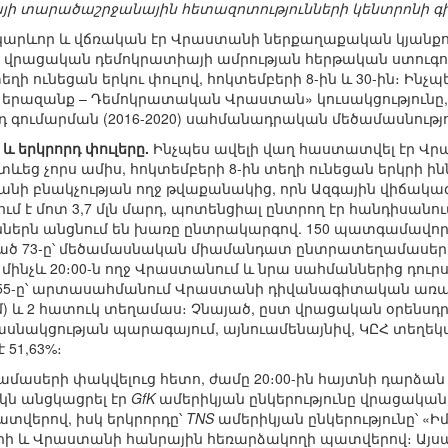
ի տարածաշրջանային հետազոտությունների կենտրոնի 
արևոր և վճռական էր Վրաստանի ներքաղաքական կյանքու
տո վրացական դեմոկրատիայի ամրության հերթական ստու
տեղի ունեցան երկու փուլով, հոկտեմբերի 8-ին և 30-ին։ Ին
երազանք – Դեմոկրատական Վրաստան» կուսակցությունը
րդ գումարման (2016-2020) սահմանադրական մեծամասնությո
և երկրորդ փուլերը.
Ինչպես ավելի վաղ հաստատվել էր Վր
տևեց չորս ամիս, հոկտեմբերի 8-ին տեղի ունեցան երկրի 
անի բնակչության ողջ թվաքանակից, որն Ազգային վիճակ
մ է մոտ 3,7 մլն մարդ, պոտենցիալ ընտրող էր հանդիսանում
ններն անցնում են խառը ընտրակարգով. 150 պատգամավոր
ած 73-ը՝ մեծամասնական միամանդատ ընտրատեղամասերից։ 
մինչև 20։00-ն ողջ Վրաստանում և նրա սահմաններից դուրս
5-ը՝ արտասահմանում Վրաստանի դիվանագիտական առաքել
մ) և 2 հատուկ տեղամաս։ Չնայած, ըստ վրացական օրենսդրո
նակցության պարագայում, այնուամենայնիվ, ԿԸՀ տեղեկա
 51,63%։
մասերի փակվելուց հետո, ժամը 20։00-ին հայտնի դարձան
եկն անցկացրել էր
GfK
ամերիկյան ընկերությունը վրացական
տվերով, իսկ երկրորդը՝
TNS
ամերիկյան ընկերությունը՝ «Ի
երի և Վրաստանի հանրային հեռարձակողի պատվերով։ Այսպ