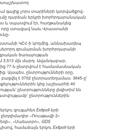
գիտաշխատող
մ գալիք չորս տարիների կտրվածքով։
գումը դարձան երկրի խորհրդարանական
չպես և սպասվում էր, հաղթանակեց
, որը ստացավ նաև Վրաստանի
ւնը։
աստանի ԿԸՀ-ի կողմից, աննախադեպ
իններորդ գումարման խորհրդարանի
ագրական ծառայության
 3,513 մլն մարդ։ Ավանդաբար,
ից 77-ն ընտրվում է համամասնական
Այսպես, ընտրությունների օրը,
 բացվել է 3702 ընտրատեղամաս. 3645-ը՝
ություններին կից (աշխարհի 40
ւթյան՝ ընտրությունները լեգիտիմ են
տվությամբ՝ ընտրություններին
 երկու զուգահեռ
Exitpoll
-երի
 ընդդիմադիր «Ռուսթավի 2»
մեդի», «Մաեստրո»,
GDS
իսով, համաձայն երկու
Exitpoll
-երի