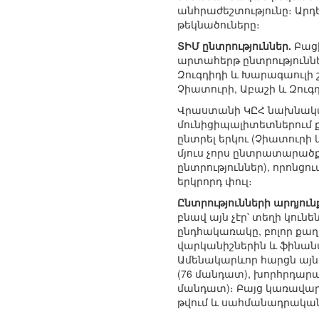
անհրաժեշտությունը։ Արդ
թեկնածուները։
ՏԻՄ ընտրություններ.
Բացի
արտահերթ ընտրություննե
Զուգդիդի և Խարագաուլի 
Չիատուրի, Աբաշի և Զու
Վրաստանի ԿԸՀ նախնական 
մունիցիպալիտետներում 
ընտրել երկու (Չիատուրի
մյուս չորս ընտրատարածք
ընտրություններ), որոնց
երկրորդ փուլ։
Ընտրությունների արդյու
բնավ այն չէր՝ տեղի կու
ընդհակառակը, բոլոր քաղ
վարկանիշներին և ֆինան
Ամենակարևոր հարցն այն 
(76 մանդատ), խորհրդարա
մանդատ)։ Բայց կառավար
թվում և սահմանադրական