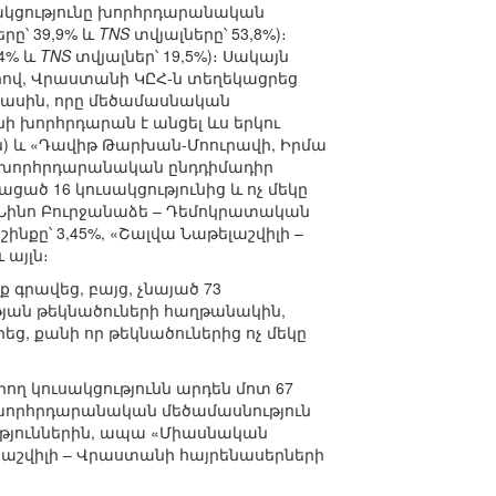
ակցությունը խորհրդարանական
րը՝ 39,9% և
TNS
տվյալները՝ 53,8%)։
74% և
TNS
տվյալներ՝ 19,5%)։ Սակայն
երով, Վրաստանի ԿԸՀ-ն տեղեկացրեց
ասին, որը մեծամասնական
նի խորհրդարան է անցել ևս երկու
յն) և «Դավիթ Թարխան-Մոուրավի, Իրմա
տախորհրդարանական ընդդիմադիր
ացած 16 կուսակցությունից և ոչ մեկը
 «Նինո Բուրջանաձե – Դեմոկրատական
ինքը՝ 3,45%, «Շալվա Նաթելաշվիլի –
 այլն։
րավեց, բայց, չնայած 73
յան թեկնածուների հաղթանակին,
եց, քանի որ թեկնածուներից ոչ մեկը
րող կուսակցությունն արդեն մոտ 67
խորհրդարանական մեծամասնություն
ություններին, ապա «Միասնական
նաշվիլի – Վրաստանի հայրենասերների