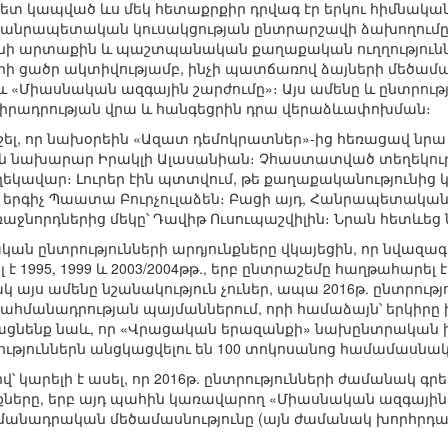
 հետ կապված ևս մեկ հետաքրքիր դրվագ էր երկու հիմնա
անրապետական կուսակցության ընտրարշավի ձախողումը, ո
անի արտաքին և պաշտպանական քաղաքական ուղղությունն
ի ցածր ակտիվությամբ, ինչի պատճառով ձայների մեծամաս
«Միասնական ազգային շարժումը»։ Այս ամենը և ընտրությո
րադրության վրա և հանգեցրին դրա վերաձևափոխման։
 նշել, որ նախօրեին «Ազատ դեմոկրատներ»-ից հեռացավ նր
նախարար Իրակլի Ալասանիան։ Չհաստատված տեղեկությու
եկավար։ Լուրեր էին պտտվում, թե քաղաքականությունից կա
ն երգիչ Պաատա Բուրչուլաձեն։ Բացի այդ, Հանրապետական
նորդներից մեկը՝ Դավիթ Ուսուպաշվիլին։ Նրան հետևեց 
ն ընտրությունների արդյունքները վկայեցին, որ նվազագու
 է 1995, 1999 և 2003/2004թթ., երբ ընտրաշեմը հաղթահարել
 այս ամենը նշանակություն չուներ, ապա 2016թ. ընտրությ
մանադրության պայմաններում, որի համաձայն՝ երկիրը
լացնենք նաև, որ «Վրացական երազանքի» նախընտրական 
թյուններն անցկացվելու են 100 տոկոսանոց համամասնա
՝ կարելի է ասել, որ 2016թ. ընտրությունների ժամանակ գ
նքները, երբ այդ պահին կառավարող «Միասնական ազգային շ
անադրական մեծամասնությունը (այն ժամանակ խորհրդարա