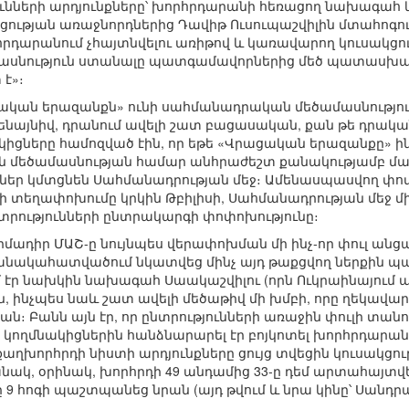
ունների արդյունքները՝ խորհրդարանի հեռացող նախագահ
ւթյան առաջնորդներից Դավիթ Ուսուպաշվիլին մտահոգութ
հրդարանում չհայտնվելու առիթով և կառավարող կուսակցութ
սնություն ստանալը պատգամավորներից մեծ պատասխանա
 է»։
ցական երազանքն» ունի սահմանադրական մեծամասնություն
ենայնիվ, դրանում ավելի շատ բացասական, քան թե դրա
կիցները համոզված էին, որ եթե «Վրացական երազանքը» ի
մեծամասնության համար անհրաժեշտ քանակությամբ մա
ններ կմտցնեն Սահմանադրության մեջ։ Ամենասպասվող փոփ
տեղափոխումը կրկին Թբիլիսի, Սահմանադրության մեջ մի
տրությունների ընտրակարգի փոփոխությունը։
իմադիր ՄԱՇ-ը նույնպես վերափոխման մի ինչ-որ փուլ անցա
անակահատվածում նկատվեց մինչ այդ թաքցվող ներքին պայ
 էր նախկին նախագահ Սաակաշվիլու (որն Ուկրաինայում
ն, ինչպես նաև շատ ավելի մեծաթիվ մի խմբի, որը ղեկավ
։ Բանն այն էր, որ ընտրությունների առաջին փուլի տանու
 կողմնակիցներին հանձնարարել էր բոյկոտել խորհրդարան
 քաղխորհրդի նիստի արդյունքները ցույց տվեցին կուսակցո
նակ, օրինակ, խորհրդի 49 անդամից 33-ը դեմ արտահայ
 9 հոգի պաշտպանեց նրան (այդ թվում և նրա կինը՝ Սանդրա