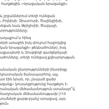
պես հաղթեցին «Վրացական երազանքի»
 և շրջաններում տեղի ունեցան
Բոլնիսի, Չիատուրի, Ծալենջիխի,
եցան նաև Թբիլիսիի, Ծալկայի,
րությունները։
քաղաքում և հինգ
րի առաջին իսկ փուլում հաջողվեց
կան երազանքի» թեկնածուներ), իսկ
աղաքապետի և Զուգդիդի գամգեբելայի
ածուները, տեղի ունեցավ քվեարկության
րանական ընտրությունների ինտրիգը
եմոկրատական ճանապարհով, այլ,
տ էին նրան, որ, չնայած ցածր
նք» կուսակցությունը հաղթելու է։
դարանական մեծամասնություն ստանալո՞վ
մանադրական մեծամասնությամբ (113
ումների քարթ-բլանշ ստացավ, այդ
յուն։