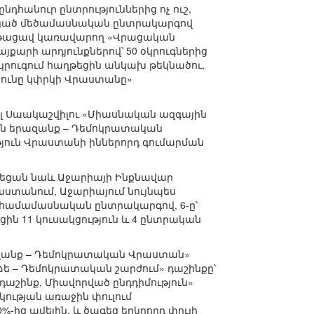
դհանուր ընտրություններից ոչ ուշ,
Չնայած մեծամասնական ընտրակարգով
 ընթացավ կառավարող «Վրացական
քարի արդյունքներով՝ 50 օկրուգներից
կրուգում հաղթեցին անկախ թեկնածու,
յունը կփրկի Վրաստանը»
լ Սաակաշվիլու «Միասնական ազգային
ական երազանք – Դեմոկրատական
ուն Վրաստանի իններորդ գումարման
ւնեցան նաև Աջարիայի Ինքնավար
րաստանում, Աջարիայում նույնպես
 համամասնական ընտրակարգով, 6-ը՝
ն 11 կուսակցություն և 4 ընտրական
զանք – Դեմոկրատական Վրաստան»
նաձե – Դեմոկրատական շարժում» դաշինքը՝
դաշինք, Միավորված ընդդիմություն»
րկության առաջին փուլում
-ից ավելին, և ծագեց երկրորդ փուլի