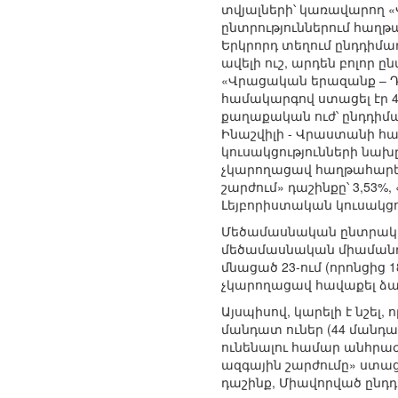
տվյալների՝ կառավարող
ընտրություններում հաղ
Երկրորդ տեղում ընդդիմա
ավելի ուշ, արդեն բոլոր
«Վրացական երազանք – 
համակարգով ստացել էր 48
քաղաքական ուժ՝ ընդդիմա
Ինաշվիլի - Վրաստանի հ
կուսակցությունների նախը
չկարողացավ հաղթահարել 
շարժում» դաշինքը՝ 3,53%
Լեյբորիստական կուսակցու
Մեծամասնական ընտրակար
մեծամասնական միամանդ
մնացած 23-ում (որոնցից 
չկարողացավ հավաքել ձայ
Այսպիսով, կարելի է նշել
մանդատ ուներ (44 մանդ
ունենալու համար անհրաժ
ազգային շարժումը» ստա
դաշինք, Միավորված ընդդի