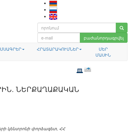
բաժանորդագրվել
ՄՍԱԳՐԵՐ
ՀՐԱՏԱՐԱԿՈՒՄՆԵՐ
ՄԵՐ
ՄԱՍԻՆ
ՐԻՆ. ՆԵՐՔԱՂԱՔԱԿԱՆ
րի կենտրոնի փորձագետ, ՀՀ