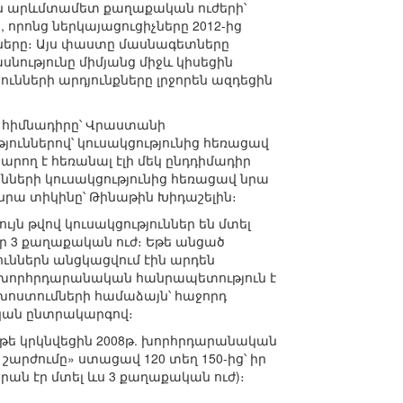
կան արևմտամետ քաղաքական ուժերի՝
րոնց ներկայացուցիչները 2012-ից
երը։ Այս փաստը մասնագետները
նությունը միմյանց միջև կիսեցին
ւնների արդյունքները լրջորեն ազդեցին
ա հիմնադիրը՝ Վրաստանի
ններով՝ կուսակցությունից հեռացավ
րող է հեռանալ էլի մեկ ընդդիմադիր
նների կուսակցությունից հեռացավ նրա
նրա տիկինը՝ Թինաթին Խիդաշելին։
յն թվով կուսակցություններ են մտել
 էր 3 քաղաքական ուժ։ Եթե անցած
ուններն անցկացվում էին արդեն
 խորհրդարանական հանրապետություն է
խոստումների համաձայն՝ հաջորդ
կան ընտրակարգով։
րեթե կրկնվեցին 2008թ. խորհրդարանական
արժումը» ստացավ 120 տեղ 150-ից՝ իր
ն էր մտել ևս 3 քաղաքական ուժ)։