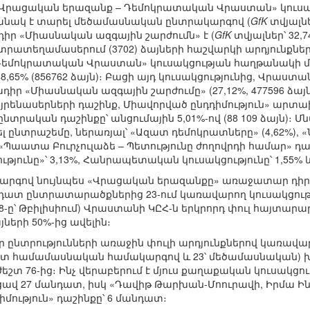
 «Վրացական երազանք – Դեմոկրատական Վրաստան» կուս
թանակ է տարել մեծամասնական ընտրակարգով (
GfK
տվյալնե
դիր «Միասնական ազգային շարժումն» է (
GfK
տվյալներ՝ 32,
 ընտրատեղամասերում (3702) ձայների հաշվարկի արդյունքն
Դեմոկրատական Վրաստան» կուսակցության հաղթանակի մ
,65% (856762 ձայն)։ Բացի այդ կուսակցությունից, Վրաստա
դիր «Միասնական ազգային շարժումը» (27,12%, 477596 ձա
այրենասերների դաշինք, Միավորված ընդդիմություն» ար
նտրական դաշինքը՝ անցումային 5,01%-ով (88 109 ձայն)։ Մն
ընտրաշեմը, ներառյալ՝ «Ազատ դեմոկրատները» (4,62%),
, «Պաատա Բուրչուլաձե – Պետությունը ժողովրդի համար» դաշ
թյունը»՝ 3,13%, Հանրապետական կուսակցությունը՝ 1,55% և
գով նույնպես «Վրացական երազանքը» առաջատար դիրք գ
ատ ընտրատարածքներից 23-ում կառավարող կուսակցութ
18-ը՝ Թբիլիսիում) Վրաստանի ԿԸՀ-ն երկրորդ փուլ հայտարար
ների 50%-ից ավելին։
, որ ընտրությունների առաջին փուլի արդյունքներով կառավա
ատ համամասնական համակարգով և 23՝ մեծամասնական) 
եշտ 76-ից։ Ինչ վերաբերում է մյուս քաղաքական կուսակց
ցավ 27 մանդատ, իսկ «Դավիթ Թարխան-Մոուրավի, Իրմա Ի
մություն» դաշինքը՝ 6 մանդատ։