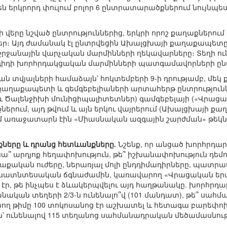
են երկրորդ փուլում բոլոր 6 ընտրատարածքներում նույն
 վերը նշված ընտրություններից, երկրի որոշ քաղաքներում
ր։ Այդ ժամանակ էլ ընտրվեցին Ախալցխայի քաղաքապետը, 
շրջանային վարչական մարմինների ղեկավարները։ Տեղի ուն
գդիդի խորհրդակցական մարմինների պատգամավորների ընտ
տվյալների համաձայն՝ հոկտեմբերի 9-ի դրությամբ, մեկ 
քաղաքապետի և գեմգեբելիաների արտահերթ ընտրություննե
 և Ծալենջիխի մունիցիպալիտետներ) գամգեբելայի («Վրացա
ներում, այդ թվում և այն երկու վայրերում (Ախալցխայի ք
ում առաջատարն էին «Միասնական ազգային շարժման» թեկն
նքները և դրանց հետևանքները.
Նշենք, որ անցած խորհրդա
նենա՞ արդյոք հեղափոխություն, թե՞ իշխանափոխություն դ
աքական ուժերը, ներառյալ մոլի ընդդիմադիրները, պատրաս
սատնտեսական ճգնաժամին, կառավարող «Վրացական երազա
էր, թե ինչպես է ձևակերպվելու այդ հաղթանակը. խորհր
նական տեղերի 2/3-ն ունենալո՞վ (101 մանդատ), թե՞ սահ
ող թիմը 100 տոկոսանոց էր աշխատել և հետագա բարեփոխ
՝ ունենալով 115 տեղանոց սահմանադրական մեծամասնութ