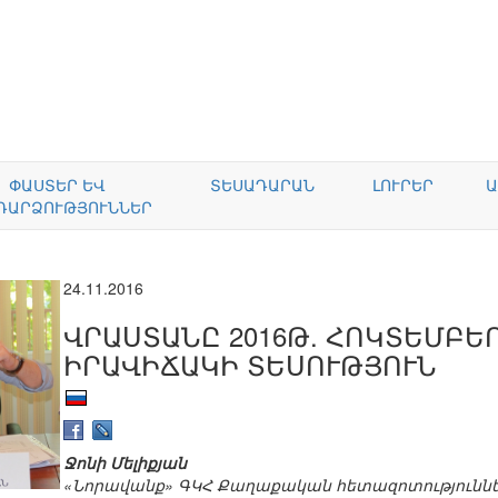
ՓԱՍՏԵՐ ԵՎ
ՏԵՍԱԴԱՐԱՆ
ԼՈՒՐԵՐ
Ա
ԴԱՐՁՈՒԹՅՈՒՆՆԵՐ
24.11.2016
ՎՐԱՍՏԱՆԸ 2016Թ. ՀՈԿՏԵՄԲԵ
ԻՐԱՎԻՃԱԿԻ ՏԵՍՈՒԹՅՈՒՆ
Ջոնի Մելիքյան
«Նորավանք» ԳԿՀ Քաղաքական հետազոտություննե