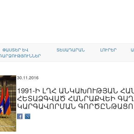
ՓԱՍՏԵՐ ԵՎ
ՏԵՍԱԴԱՐԱՆ
ԼՈՒՐԵՐ
Ա
ԴԱՐՁՈՒԹՅՈՒՆՆԵՐ
30.11.2016
1991-Ի ԼՂՀ ԱՆԿԱԽՈՒԹՅԱՆ Հ
ՀԵՏԱՁԳՎԱԾ ՀԱՆՐԱՔՎԵԻ ԳԱ
ԿԱՐԳԱՎՈՐՄԱՆ ԳՈՐԾԸՆԹԱՑՈ