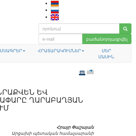
բաժանորդագրվել
ՄՍԱԳՐԵՐ
ՀՐԱՏԱՐԱԿՈՒՄՆԵՐ
ՄԵՐ
ՄԱՍԻՆ
ԱՆՐԱՔՎԵՆ ԵՎ
ՂԱՓԱՐԸ ՂԱՐԱԲԱՂՅԱՆ
ՒՄ
Հրայր Փաշայան
Արցախի պետական համալսարանի