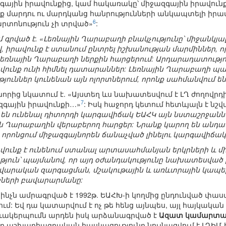
զգային իրավունքից, կամ հակառակը՝ միջազգային իրավունք
նք մարդու ու մարդկանց հանրությունների անկապտելի իրավ
6
արտոնություն չի տրված»
:
գրված է. «Լեռնային Ղարաբաղի բնակչությունը՝ միջանկյա
իրավունք է ստանում ընտրել իշխանության մարմիններ, ո
 Լեռնային Ղարաբաղի ներքին հարցերում: Արդարադատութ
վունք ունի հիմնել դատարաններ: Լեռնային Ղարաբաղի պ
թյուններ կունենան այն ոլորտներում, որոնք սահմանվում
որից նկատում է. «Այստեղ ևս նախատեսվում է ԼՂ ժողովրդին 
7
ազգային իրավունքի…»
: Իսկ հաջորդ կետում հետևյալն է նշ
 են ունենալ դիտորդի կարգավիճակ ԵԱՀԿ այն նստաշրջաններ
ն Ղարաբաղին վերաբերող հարցեր: Նրանք կարող են անդամ
 որոնցում միջազգայնորեն ճանաչված լինելու կարգավիճա
վունք է ունենում ստանալ արտասահմանյան երկրների և մ
ուն՝ պայմանով, որ այդ օժանդակությունը նախատեսված 
վարական զարգացման, մշակութային և առևտրային կապե
ների բավարարմանը:
ն, ինչն ամրագրված է 1992թ. ԵԱՀԽ-ի կողմից ընդունված փ
մ: Եվ դա կատարվում է ոչ թե հենց այնպես, այլ հայկական
ձևակերպումն արդեն իսկ արձանագրված է
Ազատ կամարտահ
ղ աշխարհագրական հասկացությունը նույնացվում է ԼՂԻՄ-