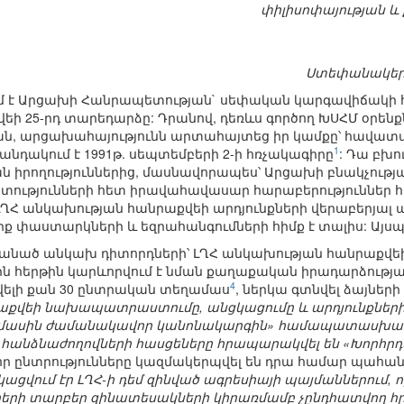
փիլիսոփայության և
Ստեփանակերտի
նում է Արցախի Հանրապետության` սեփական կարգավիճակ
 25-րդ տարեդարձը: Դրանով, դեռևս գործող ԽՍՀՄ օրենք
, արցախահայությունն արտահայտեց իր կամքը՝ հավատար
1
վանդակում է 1991թ. սեպտեմբերի 2-ի հռչակագիրը
: Դա բխո
 իրողություններից, մասնավորապես՝ Արցախի բնակչութ
ետությունների հետ իրավահավասար հարաբերություններ 
ՂՀ անկախության հանրաքվեի արդյունքների վերաբերյալ
շարք փաստարկների և եզրահանգումների հիմք է տալիս: Այսպ
ամանած անկախ դիտորդների՝ ԼՂՀ անկախության հանրաքվեի
ին հերթին կարևորվում է նման քաղաքական իրադարձությա
4
ավելի քան 30 ընտրական տեղամաս
, ներկա գտնվել ձայներ
աքվեի նախապատրաստումը, անցկացումը և արդյունքների
 մասին ժամանակավոր կանոնակարգին» համապատասխան
անձնաժողովների հասցեները հրապարակվել են «Խորհրդայ
որ ընտրությունները կազմակերպվել են դրա համար պահան
ացվում էր ԼՂՀ-ի դեմ զինված ագրեսիայի պայմաններում
րերի տարբեր զինատեսակների կիրառմամբ չընդհատվող հ