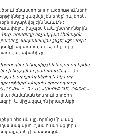
ում բնակվող բոլոր ազգությունների
թիկները կազմվել են երեք՝ հայերեն,
ներն ուղարկվել էին նաև ԼՂՀ
ուսափելու, ինչպես նաև ընտրողներին
Դուք, որպեսզի հռչակված Լեռնային
բառերը՝ անցանկալին ջնջել նշումով»:
 կամքի արտահայտությունը, որը
րագույն չափանիշը:
Դիտորդների կողմից չեն հայտնաբերվել
յների հաշվման խախտումներ»:
Այս
կության արդյունքներից և նկատի
 դրույթները՝ անկախ դիտորդները
ԱՅՏՎԵԼ Է ԼՂՀ ԱՆԿԱԽՈՒԹՅԱՆ ՕԳՏԻՆ»:
վյալ ժամանակ երկրում գործող
գրի, և՛ միջազգային իրավունքի
քերի հեռանալը, որոնց մի մասը
կողմն անկախության հանրաքվեին
 հանրաքվեին չի մասնակցել