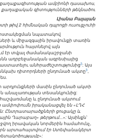
 քաղաքագիտության ամբիոնի դասախոս,
քաղաքական գիտությունների թեկնածու
Լիանա Բալայան
 թիվ 2 հիմնական դպրոցի ուսուցչուհի
ի հստակեցման նպատակով
ների և միջազգային իրավունքի տառին
մություն հայտնելով այն
ւմ էր տվյալ ժամանակաշրջանի
յանն ադրբեջանական ագրեսիայից
2
հաստատելու անհրաժեշտությունից
: Այս
3
 անկախ դիտորդների ընդունած ակտը
,
ես.
 արդյունքների մասին ընդունած ակտի
ն անաչառության տեսանկյունից:
ի հաշվառմանը և ընդունած ակտում
 ամփոփումն իրականացվել են «ԼՂՀ
: Ընտրատարածքների ցուցակը և
ին Ղարաբաղ» թերթում...»:
Այսինքն՝
ջվող իրավական նորմերին համահունչ,
, որն արտահայտվում էր Ստեփանակերտ
րետակոծությամբ»: