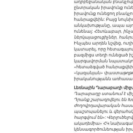
ադրբեջանական բնակչությ
ընտրական իրավունք ունե
իրավունք ունեցող բնակչո
հանրաքվեին: Բայց նույնի
անկախությանը, ապա այդ 
ունենալ:
Հետևաբար, ինչպ
ներկայացուցիչներ, հանրա
Ինչպես արդեն նշվեց, ուղ
կատարել, որը հետագայո
բազմիցս տեղի ունեցած ի
կարգավորման նպատակով 
«հետաձգված հանրաքվե
«կազանյան» փաստաթղթու
իրականությանն առհասա
Լեռնային Ղարաբաղի միջ
Ղարաբաղը ստանում է միջ
Դրանք շարադրվելու են Խ
ժողովրդավարական հասար
պաշտպանելու և վերահսկե
հարգվում են»:
Վերլուծել
ակադեմիա» ՀԿ նախագահ 
կենսագործունեության իրա