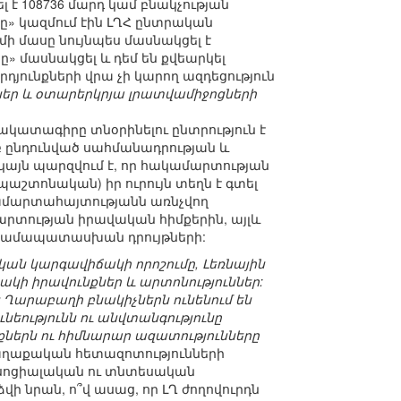
 է 108736 մարդ կամ բնակչության
ը» կազմում էին ԼՂՀ ընտրական
մի մասը նույնպես մասնակցել է
ը» մասնակցել և դեմ են քվեարկել
դյունքների վրա չի կարող ազդեցություն
ներ և օտարերկրյա լրատվամիջոցների
 ճակատագիրը տնօրինելու ընտրություն է
բ ընդունված սահմանադրության և
կայն պարզվում է, որ հակամարտության
շտոնական) իր ուրույն տեղն է գտել
ամարտահայտությանն առնչվող
րտության իրավական հիմքերին, այլև
համապատասխան դրույթների:
ան կարգավիճակի որոշումը, Լեռնային
ակի իրավունքներ և արտոնություններ:
 Ղարաբաղի բնակիչներն ունենում են
եությունն ու անվտանգությունը
քներն ու հիմնարար ազատությունները
աղաքական հետազոտությունների
 սոցիալական ու տնտեսական
վի նրան, ո՞վ ասաց, որ ԼՂ ժողովուրդն