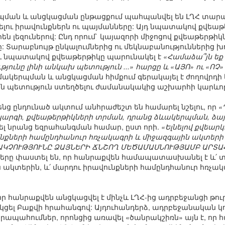
պման և անցկացման ընթացքում պահպանվել են ԼՂՀ տարածք
լու իրավունքներն ու պայմանները: Այդ նպատակով քվեաթեր
են լեզուներով: Ընդ որում` կայազորի միջոցով քվեաթերթիկ
 Տարաբնույթ ընկալումներից ու մեկնաբանություններից խ
ու նպատակով քվեաթերթիկը պարունակել է
«Համաձա՞յն եք 
նը լինի անկախ պետություն ...» հարցը և «ԱՅՈ» ու «ՈՉ» 
մակերպման և անցկացման հիմքում գերակայել է ժողովրդի
ւյն պետություն ստեղծելու ժամանակակից աշխարհի կարևո
ենց ընդունած ակտում անհրաժեշտ են համարել նշելու, որ
«
արգի, քվեաթերթիկների տրման, դրանց ձևակերպման, ձա
ցել նրանց եզրահանգման համար, ըստ որի.
«Ելնելով քվեար
ւնքների համընդհանուր հռչակագրի և միջազգային ակտերի
ՆԱԿՉՈՒԹՅՈՒՆԸ ՁԱՅՆԵՐԻ ՃՆՇՈՂ ՄԵԾԱՄԱՍՆՈՒԹՅԱՄԲ ԱՐՏԱՀ
երը փաստել են, որ հանրաքվեն համապատասխանել է և՛ տ
տերին, և՛ մարդու իրավունքների համընդհանուր հռչակա
ր հանրաքվեն անցկացվել է մինչև ԼՂՀ-ից ադրբեջանցի թուր
ակցել Բաքվի հրահանգով: Այդուհանդերձ, ադրբեջանական 
վերապահումներ, որոնցից առավել «ծանրակշիռն» այն է, որ