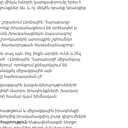
ը մինչև խնդրի կարգավորումը երես է
ունքներ են, և ոչ մեկին դրանք նրանցից
լ շրջանում Լեռնային Ղարաբաղը
րոնք իրականացնում են օրենսդիր և
յունն իրականացնելու նպատակով
աշտոնյաներն արտաքին շփումներ
 են Խաղաղության համաձայնագրով»:
տալ այն, ինչ ինքն արդեն ունի և ինչ
ված.
«Լեռնային Ղարաբաղի միջանկյալ
ում, որոնցում քննարկվում են
ակցել միջազգային այն
կը նախապայման չէ:
իջազգային կազմակերպությունների
լինի մարդու իրավունքների, խաղաղ
րի համար կամ հիմնական
աստաթղթում և միջազգային իրավունքի
 կողմից իրականացվող լուրջ զիջումների
այտություն
ենթավերնագրի ներքո,
ի հետ՝ դրանից բխող վտանգավոր