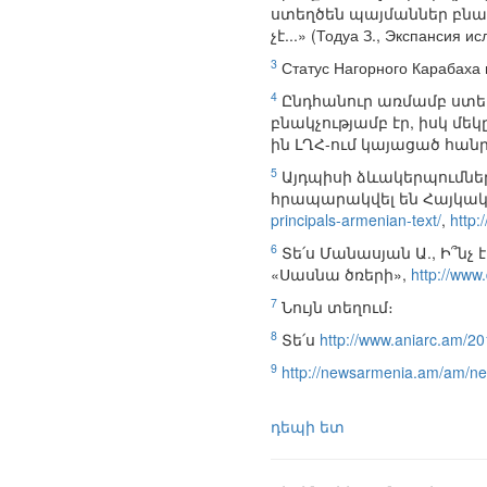
ստեղծեն պայմաններ բնակ
չէ...» (Тодуа З., Экспансия и
3
Статус Нагорного Карабаха в
4
Ընդհանուր առմամբ ստեղ
բնակչությամբ էր, իսկ մե
ին ԼՂՀ-ում կայացած հանրաքվ
5
Այդպիսի ձևակերպումնե
հրապարակվել են Հայկակա
principals-armenian-text/
,
http
6
Տե՛ս Մանասյան Ա., Ի՞ն
«Սասնա ծռերի»,
http://www.
7
Նույն տեղում։
8
Տե՛ս
http://www.aniarc.am/2
9
http://newsarmenia.am/am/n
դեպի ետ