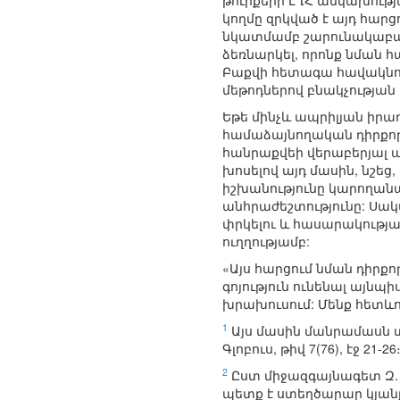
թուրքերի ԼՂՀ անկախությ
կողմը զրկված է այդ հար
նկատմամբ շարունակաբա
ձեռնարկել, որոնք նման
Բաքվի հետագա հավակնութ
մեթոդներով բնակչության
Եթե մինչև ապրիլյան իրա
համաձայնողական դիրքոր
հանրաքվեի վերաբերյալ 
խոսելով այդ մասին, նշե
իշխանությունը կարողանա
անհրաժեշտությունը: Սակա
փրկելու և հասարակությա
ուղղությամբ:
«Այս հարցում նման դիրքոր
գոյություն ունենալ այնպ
խրախուսում: Մենք հետևող
1
Այս մասին մանրամասն տ
Գլոբուս, թիվ 7(76), էջ 21-26
2
Ըստ միջազգայնագետ Զ. Տ
պետք է ստեղծարար կյանք