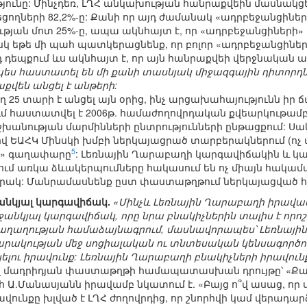
ունը: Մինչդեռ, ԼՂՀ անկախության հանրաքվեին մասնակցել
ցողների 82,2%-ը: Քանի որ այդ ժամանակ «ադրբեջանցիներ
ւթյան մոտ 25%-ը, ապա ակնհայտ է, որ «ադրբեջանցիների» 
սկ եթե մի պահ պատկերացնենք, որ բոլոր «ադրբեջանցիներ
դեպքում ևս ակնհայտ է, որ այն հանրաքվեի վերջնական ար
ես հաստատել են մի քանի տասնյակ միջազգային դիտորդ
քվեն անցել է անթերի:
իղ 25 տարի է անցել այն օրից, ինչ արցախահայությունն իր
ւմ հաստատվել է 2006թ. համաժողովրդական քվեարկութամ
շխանության մարմինների ընտրությունների ընթացքում: Սա
ԵԱՀԿ Մինսկի խմբի ներկայացրած տարբերակներում (ոչ պա
5
ի» գաղափարը
: Լեռնային Ղարաբաղի կարգավիճակին և կ
մ առկա ձևակերպումները հակասում են ոչ միայն հակամա
րակ: Մանրամասնենք ըստ փաստաթղթում ներկայացված 
անկյալ կարգավիճակ.
«Մինչև Լեռնային Ղարաբաղի իրավակ
անկյալ կարգավիճակ, որը նրա բնակիչներին տալիս է որոշ
աղաղության համաձայնագրում, մասնավորապես՝ Լեռնային
ակության մեջ սոցիալական ու տնտեսական կենսագործուն
լու իրավունք: Լեռնային Ղարաբաղի բնակիչների իրավուն
ով մադրիդյան փաստաթղթի համապատասխան դրույթը՝ «Ք
Ա.Մանասյանն իրավամբ նկատում է. «Բայց ո՞վ ասաց, որ
վունքը խլված է ԼՂՀ ժողովրդից, որ շնորհվի կամ վերադարձ