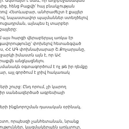
վի: Ակնհայտ է նաև, որ ադրբեջանական
ց, հենց Բաքվի՝ հայ բնակչության
: Հետևաբար, անհրաժեշտ է քայլեր
ով, նպաստավոր պայմաններ ստեղծելով
ցուցադրման, այնպես էլ տարբեր
այլերը:
 այս հարցի վերաբերյալ առկա էր
ավորությունը՝ փոխելով հետաձգված
ս, ՀՀ ԱԳ փոխնախարար Շ.Քոչարյանը,
ջարկի իմաստն այն է, որ ԱՀ
նրաքվե անցկացնելու
ամանակն օգտագործում է ոչ թե իր դեմքը
, այլ գործում է լրիվ հակառակ
րի շուրջ: Ընդ որում, չի կարող
ես իր սանձազերծած ագրեսիայի
գերի ինքնորոշման դասական օրինակ,
 հետո, որպեսզի չանհետանան, նրանք
կություններ, կազմակերպեն առևտուր,