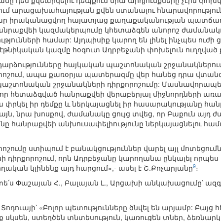
անը դեմ քվեարկելու դեպքում նրա արդյունքները չէին փոխ
ցում արացախահայության քվեն ստանալու հնարավորությունի
ր իրականացվող հայատյաց քաղաքականության պատճառով
 հանրաքվեի կազմակերպումը կհետաձգեն անորոշ ժամանակ
յունների համար: Այդպիսիք կարող են լինել ինչպես ուժի 
 էթնիկական կազմը հօգուտ Ադրբեջանի փոխելուն ուղղված ք
դարձությունները հայկական պաշտոնական շրջանակներում
ոշում, ապա քառօրյա պատերազմը վեր հանեց դրա վտանգ
պաշտոնական շրջանակների դիրքորոշումը: Մասնավորապե
ց, որ հետաձգված հանրաքվեի վերաբերյալ միջնորդների առա
 փրկել իր դեմքը և ներկայացնել իր հասարակությանը հա
յն, նրա խոսքով, ժամանակը ցույց տվեց, որ Բաքուն այդ ժ
նը հանրաքվեի անխուսափելիությունը ներկայացնելու համար
ոշումը ստիպում է բանակցություններ վարել այլ մոտեցումնե
իսի դիրքորոշում, որն Ադրբեջանը կարողանա ընկալել որպ
9
ական կլինենք այդ հարցում»,- ասել է Շ.Քոչարյանը
։
ե՛ս Փաշայան Հ., Բալայան Լ., Արցախի անկախացումը՝ ազ
։
ոդուայի՝ «Բոլոր պետությունները ծնվել են արյամբ: Բայց
 սկսեն, ստեղծեն տնտեսություն, կառուցեն տներ, ձեռնար