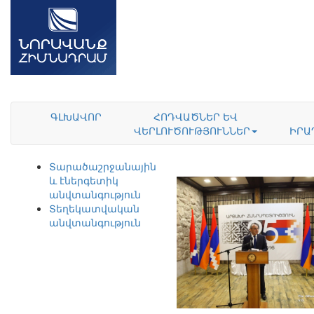
ԳԼԽԱՎՈՐ
ՀՈԴՎԱԾՆԵՐ ԵՎ
ՎԵՐԼՈՒԾՈՒԹՅՈՒՆՆԵՐ
ԻՐԱ
Տարածաշրջանային
և էներգետիկ
անվտանգություն
Տեղեկատվական
անվտանգություն