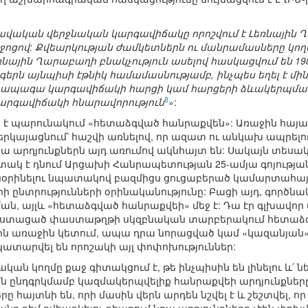
ավական վերջնական կարգավիճակը որոշվում է Լեռնային
ոցով: Քվեարկության ժամկետներն ու մանրամասները կո
ռնային Ղարաբաղի բնակչություն ասելով հասկացվում են 1
զգերն այնպիսի էթնիկ համամասնությամբ, ինչպես եղել է մ
ապագա կարգավիճակի հարցի կամ հարցերի ձևակերպման ս
8
 կարգավիճակի հնարավորություն
»:
եր է պարունակում «հետաձգված հանրաքվեն»: Առաջին հայ
երկայացնում՝ հաշվի առնելով, որ ազատ ու անկախ ապրելո
րա արդյունքներն այդ առումով ակնհայտ են: Սակայն տես
ակ է դնում Արցախի Հանրապետության 25-ամյա գոյության
րինելու նպատակով բազմիցս ցուցաբերած կամարտահայտո
 ընտրությունների օրինականությունը: Բացի այդ, գործնա
, այլև «հետաձգված հանրաքվեի» մեջ է: Դա էր գլխավոր 
ը ստացած փաստաթղթի սկզբնական տարբերակում հետաձգ
էին առաջին կետում, ապա դրա նորացված կամ «կազանյա
կատարվել են որոշակի այլ փոփոխություններ:
կան կողմը քաջ գիտակցում է, թե ինչպիսին են լինելու և՛ ներ
ն ընդգրկմամբ կազմակերպվելիք հանրաքվեի արդյունքները:
երը հայտնի են, որի մասին վերն արդեն նշվել է և շեշտվել, 