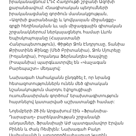
իրականացնում ԼՂՀ Հադրութի շրջանի Ազոխի
քարանձավում: Հնագիտական պեղումների
իրականացմանը գործուն մասնակցության,
«Ազոխի քարանձավը և կովկասյան միջանցքը»
գրքի հեղինակման ևւ այն միջազգային գիտական
շրջանակներում ներկայացնելու համար Լևոն
Եպիսկոպոսյանը (Հայաստանի
Հանրապետություն), Փիթեր Ջոն Էնդրյուսը, Տանիա
Քրիստինե Քինգը (Մեծ Բրիտանիա), Ջոն Մյուրեյը
(Իռլանդիա), Իոլանդա Ֆերնանդես-Խալվոյը
(Իսպանիա) պարգևատրվել են «Վաչագան
Բարեպաշտ» մեդալով:
Նախագահ Սահակյանն ընդգծել է, որ նրանց
հետազոտություններն ունեն մեծ գիտական
նշանակություն մարդու էվոլյուցիայի
ուսումնասիրման գործում՝ երախտագիտություն
հայտնելով կատարված աշխատանքի համար:
Նոյեմբերի 28-ին Արցախում էին «Ֆրանսիա-
Ղարաբաղ» բարեկամության շրջանակի
անդամներ, Ֆրանսիայի ԱԺ պատգամավոր Էրվան
Բինեն և Ժակ Ռեմիլեն: Նախագահ Բակո
Սահակյանի և արտգործնախարար Կարեն