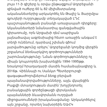
լույս 11-ի գիշերը և օրվա ընթացքում Ադրբեջանի
զինված ուժերը 60 և 82 միլիմետրանոց
ականանետերից արկակոծել են Թալիշ և Յարըմջա
գյուղերի ուղղությամբ տեղակայված ԼՂՀ
պաշտպանության բանակի առաջապահ դիրքերը:
Ականանետերի նմանատիպ զանգվածային
կիրառումը, որն Արցախի դեմ ապրիլյան
լայնածավալ ագրեսիայից հետո առաջին անգամ է
տեղի ունենում, դարձավ շփման գծում
լարվածությունը սրելու՝ Ադրբեջանի կողմից վերջին
շրջանում ձեռնարկվող գործողությունների
շարունակությունը։ Նման գործողությունները ոչ
միայն կոպտորեն խախտեցին 1994-1995թթ.
եռակողմ հրադադարի մասին համաձայնագիրը և
2016թ. Վիեննայի ու Սանկտ Պետերբուրգի
գագաթաժողովներում ձեռք բերված
պայմանավորվածությունները, այլև վկայեցին
Բաքվի մտադրության մասին՝ խոչընդոտել
բանակցային գործընթացի վերսկսման
պայմանների ձևավորմանն ուղղված
միջոցառումների իրականացմանը։ Արկակոծելով
այն շրջանը, որտեղ նախօրեին ԵԱՀԿ