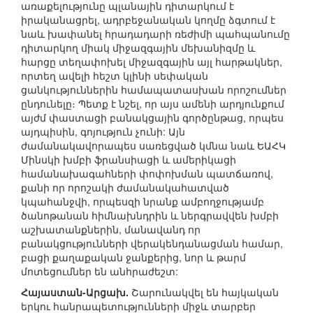
առաքելությունը պլանային դիտարկում է
իրականացրել, ադրբեջանական կողմը ձգտում է
նաև խափանել հրադադարի ռեժիմի պահպանումը
դիտարկող միակ միջազգային մեխանիզմը և
հարցը տեղափոխել միջազգային այլ հարթակներ,
որտեղ ավելի հեշտ կլինի սեփական
ցանկություններին համապատասխան որոշումներ
ընդունելը։ Պետք է նշել, որ այս ամենի արդյունքում
այժմ փաստացի բանակցային գործընթաց, որպես
այդպիսին, գոյություն չունի: Այն
ժամանակավորապես սառեցված կմնա նաև ԵԱՀԿ
Մինսկի խմբի ֆրանսիացի և ամերիկացի
համանախագահների փոփոխման պատճառով,
քանի որ որոշակի ժամանակահատված
կպահանջվի, որպեսզի նրանք ամբողջությամբ
ծանոթանան հիմնախնդրին և ներգրավվեն խմբի
աշխատանքներին, մանավանդ որ
բանակցությունների վերակենդանացման համար,
բացի քաղաքական ջանքերից, նոր և թարմ
մոտեցումներ են անհրաժեշտ:
Հայաստան-Արցախ.
Շարունակվել են հայկական
երկու հանրապետությունների միջև տարբեր