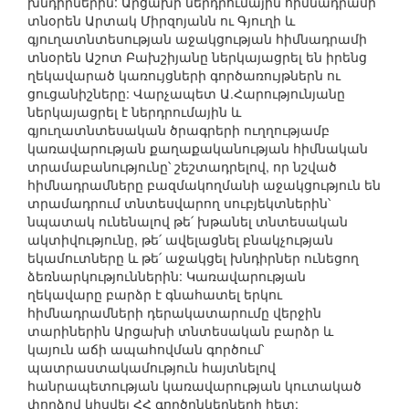
խնդիրներին: Արցախի ներդրումային հիմնադրամի
տնօրեն Արտակ Միրզոյանն ու Գյուղի և
գյուղատնտեսության աջակցության հիմնադրամի
տնօրեն Աշոտ Բախշիյանը ներկայացրել են իրենց
ղեկավարած կառույցների գործառույթներն ու
ցուցանիշները: Վարչապետ Ա.Հարությունյանը
ներկայացրել է ներդրումային և
գյուղատնտեսական ծրագրերի ուղղությամբ
կառավարության քաղաքականության հիմնական
տրամաբանությունը՝ շեշտադրելով, որ նշված
հիմնադրամները բազմակողմանի աջակցություն են
տրամադրում տնտեսվարող սուբյեկտներին՝
նպատակ ունենալով թե՛ խթանել տնտեսական
ակտիվությունը, թե՛ ավելացնել բնակչության
եկամուտները և թե՛ աջակցել խնդիրներ ունեցող
ձեռնարկություններին: Կառավարության
ղեկավարը բարձր է գնահատել երկու
հիմնադրամների դերակատարումը վերջին
տարիներին Արցախի տնտեսական բարձր և
կայուն աճի ապահովման գործում՝
պատրաստակամություն հայտնելով
հանրապետության կառավարության կուտակած
փորձով կիսվել ՀՀ գործընկերների հետ: