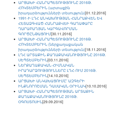
ԱՐՑԱԽԻ ՀԱՆՐԱՊԵՏՈՒԹՅՈՒՆԸ 2016Թ.
ՀՈԿՏԵՄԲԵՐԻՆ (արտաքին
իրադարձությունների տեսություն)
[01.12.2016]
1991-Ի ԼՂՀ ԱՆԿԱԽՈՒԹՅԱՆ ՀԱՆՐԱՔՎԵՆ ԵՎ
ՀԵՏԱՁԳՎԱԾ ՀԱՆՐԱՔՎԵԻ ԳԱՂԱՓԱՐԸ
ՂԱՐԱԲԱՂՅԱՆ ԿԱՐԳԱՎՈՐՄԱՆ
ԳՈՐԾԸՆԹԱՑՈՒՄ
[30.11.2016]
ԱՐՑԱԽԻ ՀԱՆՐԱՊԵՏՈՒԹՅՈՒՆԸ 2016Թ.
ՀՈԿՏԵՄԲԵՐԻՆ (ներքաղաքական
իրադարձությունների տեսություն)
[18.11.2016]
ԼՂՀ ԱՐՏԱՔԻՆ ՔԱՂԱՔԱԿԱՆՈՒԹՅՈՒՆԸ 2016Թ.
ՍԵՊՏԵՄԲԵՐԻՆ
[03.11.2016]
ՆԵՐՔԱՂԱՔԱԿԱՆ ՀԻՄՆԱԿԱՆ
ԻՐԱԴԱՐՁՈՒԹՅՈՒՆՆԵՐԸ ԼՂՀ-ՈՒՄ 2016Թ.
ՍԵՊՏԵՄԲԵՐԻՆ
[14.10.2016]
ԱՐՑԱԽԻ ԱՆԿԱԽԱՑՈՒՄԸ՝ ԱԶԳԵՐԻ
ԻՆՔՆՈՐՈՇՄԱՆ ԴԱՍԱԿԱՆ ՕՐԻՆԱԿ
[10.10.2016]
ԱՐՑԱԽԻ ՀԱՆՐԱՊԵՏՈՒԹՅԱՆ ԱՐՏԱՔԻՆ
ՔԱՂԱՔԱԿԱՆՈՒԹՅՈՒՆԸ 2016Թ.
ՕԳՈՍՏՈՍԻՆ
[29.09.2016]