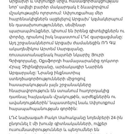
Արցախի և Սփյուռքի միջև համագործակցության
նոր՝ ավելի բարձր մակարդակ է ձևավորվում
մշակութային ոլորտում: Սփյուռքահայ մեր
հայրենակիցներն այցելելով Արցախ՝ կզմակերպում
են դասախոսություններ, սեմինար
պարապմունքներ, կիսում են իրենց գիտելիքներն ու
փորձը, դրանով իսկ նպաստում ԼՂՀ զարգացմանը:
Այդ շրջանակներում Արցախ ժամանեցին ՌԴ ԳԱ
ակադեմիկոս Արտեմ Սարգսյանը,
ռուսաստանաբնակ հայտնի նկարիչ Յուրի
Գրիգորյանը, Օքսֆորդի համալսարանից դոկտոր
Հրաչ Չիլինգիրյանը, արձակագիր Նարինե
Աբգարյանը: Նրանց ինքնատիպ
ստեղծագործությունների միջոցով
հասարակության լայն շրջանակները
հնարավորություն են ստանում հաղորդակից
դառնալ հայկական մշակույթին, արժեքներին ու
ավանդույթներին՝ նպաստելով նաև Սփյուռքում
հայապահպանության գործին:
ԼՂՀ նախագահ Բակո Սահակյանը նոյեմբերի 24-ին
ընդունել է մի խումբ գիտնականների, ովքեր
ուսումնասիրություններ և պեղումներ են