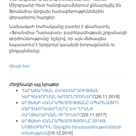
Միրզոյանի հետ հանդիպումներում քննարկվել են
Ֆրանսիա-Արցախ հարաբերություններին
վերաբերող հարցեր:
Նախագահ Սահակյանը բարձր է գնահատել
«Ֆրանսիա-Ղարաբաղ» բարեկամության շրջանակի
գործունեությունը՝ նշելով, որ այն մեծապես
նպաստում է երկկողմ կապերի խորացմանն ու
ընդլայնմանը:
դեպի ետ
Հեղինակի այլ նյութեր
ՂԱՐԱԲԱՂՅԱՆ ՀԱԿԱՄԱՐՏՈՒԹՅԱՆ
ԿԱՐԳԱՎՈՐՄԱՆ ԽՈՉԸՆԴՈՏՆԵՐԸ
[26.11.2018]
ԱՐՑԱԽԻ ՀԱՆՐԱՊԵՏՈՒԹՅԱՆԸ ՍՊԱՌՆԱՑՈՂ
ՄԱՐՏԱՀՐԱՎԵՐՆԵՐԸ ԵՎ ԴՐԱՆՑ
ՀԱՂԹԱՀԱՐՄԱՆ ՈՒՂԻՆԵՐԸ
[22.11.2017]
ԱՐՑԱԽԻ ՀԱՆՐԱՊԵՏՈՒԹՅՈՒՆԸ 2016Թ.
ՆՈՅԵՄԲԵՐԻՆ (ներքին իրադարձությունների
տեսություն)
[19.12.2016]