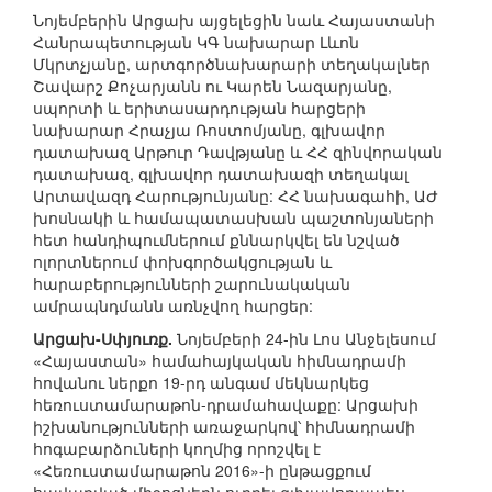
Նոյեմբերին Արցախ այցելեցին նաև Հայաստանի
Հանրապետության ԿԳ նախարար Լևոն
Մկրտչյանը, արտգործնախարարի տեղակալներ
Շավարշ Քոչարյանն ու Կարեն Նազարյանը,
սպորտի և երիտասարդության հարցերի
նախարար Հրաչյա Ռոստոմյանը, գլխավոր
դատախազ Արթուր Դավթյանը և ՀՀ զինվորական
դատախազ, գլխավոր դատախազի տեղակալ
Արտավազդ Հարությունյանը: ՀՀ նախագահի, ԱԺ
խոսնակի և համապատասխան պաշտոնյաների
հետ հանդիպումներում քննարկվել են նշված
ոլորտներում փոխգործակցության և
հարաբերությունների շարունակական
ամրապնդմանն առնչվող հարցեր:
Արցախ-Սփյուռք.
Նոյեմբերի 24-ին Լոս Անջելեսում
«Հայաստան» համահայկական հիմնադրամի
հովանու ներքո 19-րդ անգամ մեկնարկեց
հեռուստամարաթոն-դրամահավաքը: Արցախի
իշխանությունների առաջարկով՝ հիմնադրամի
հոգաբարձուների կողմից որոշվել է
«Հեռուստամարաթոն 2016»-ի ընթացքում