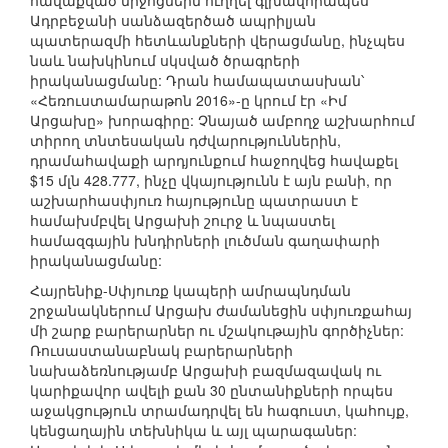
հավաքված միջոցներն ուղղել գլխավորապես
Ադրբեջանի սանձազերծած ապրիլյան
պատերազմի հետևանքների վերացմանը, ինչպես
նաև նախկինում սկսված ծրագրերի
իրականացմանը: Դրան համապատասխան՝
«Հեռուստամարաթոն 2016»-ը կրում էր «Իմ
Արցախը» խորագիրը: Չնայած ամբողջ աշխարհում
տիրող տնտեսական դժվարություններին,
դրամահավաքի արդյունքում հաջողվեց հավաքել
$15 մլն 428.777, ինչը վկայությունն է այն բանի, որ
աշխարհասփյուռ հայությունը պատրաստ է
համախմբվել Արցախի շուրջ և նպաստել
համազգային խնդիրների լուծման գաղափարի
իրականացմանը:
Հայրենիք-Սփյուռք կապերի ամրապնդման
շրջանակներում Արցախ ժամանեցին սփյուռքահայ
մի շարք բարերարներ ու մշակութային գործիչներ:
Ռուսաստանաբնակ բարերարների
նախաձեռնությամբ Արցախի բազմազավակ ու
կարիքավոր ավելի քան 30 ընտանիքների որպես
աջակցություն տրամադրվել են հագուստ, կահույք,
կենցաղային տեխնիկա և այլ պարագաներ: