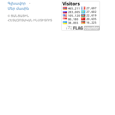
Գլխավոր
⋅
Մեր մասին
© ՑԱՆՑԱՅԻՆ
ՀԵՏԱԶՈՏԱԿԱՆ ԻՆՍՏԻՏՈՒՏ