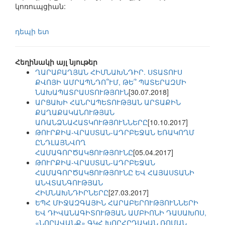
կոռուպցիան:
դեպի ետ
Հեղինակի այլ նյութեր
ՂԱՐԱԲԱՂՅԱՆ ՀԻՄՆԱԽՆԴԻՐ. ՍՏԱՏՈՒՍ
ՔՎՈՅԻ ԱՄՐԱՊՆԴՈ՞ՒՄ, ԹԵ՞ ՊԱՏԵՐԱԶՄԻ
ՆԱԽԱՊԱՏՐԱՍՏՈՒԹՅՈՒՆ
[30.07.2018]
ԱՐՑԱԽԻ ՀԱՆՐԱՊԵՏՈՒԹՅԱՆ ԱՐՏԱՔԻՆ
ՔԱՂԱՔԱԿԱՆՈՒԹՅԱՆ
ԱՌԱՆՁՆԱՀԱՏԿՈՒԹՅՈՒՆՆԵՐԸ
[10.10.2017]
ԹՈՒՐՔԻԱ-ՎՐԱՍՏԱՆ-ԱԴՐԲԵՋԱՆ ԵՌԱԿՈՂՄ
ԸՆԴԼԱՅՆՎՈՂ
ՀԱՄԱԳՈՐԾԱԿՑՈՒԹՅՈՒՆԸ
[05.04.2017]
ԹՈՒՐՔԻԱ-ՎՐԱՍՏԱՆ-ԱԴՐԲԵՋԱՆ
ՀԱՄԱԳՈՐԾԱԿՑՈՒԹՅՈՒՆԸ ԵՎ ՀԱՅԱՍՏԱՆԻ
ԱՆՎՏԱՆԳՈՒԹՅԱՆ
ՀԻՄՆԱԽՆԴԻՐՆԵՐԸ
[27.03.2017]
ԵՊՀ ՄԻՋԱԶԳԱՅԻՆ ՀԱՐԱԲԵՐՈՒԹՅՈՒՆՆԵՐԻ
ԵՎ ԴԻՎԱՆԱԳԻՏՈՒԹՅԱՆ ԱՄԲԻՈՆԻ ԴԱՍԱԽՈՍ,
«ՆՈՐԱՎԱՆՔ» ԳԿՀ ԽՈՐՀՐԴԱԿԱՆ ՌՈՄԱՆ