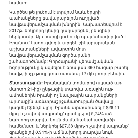
համար:
Կարծես թե լուծում է տրվում նաև երկրի
պահանջները բավարարելուն ուղղված
նավթավերամշակման խնդրին: Նախատեսվում է
2017թ. երկրորդ կեսից դադարեցնել բենզինի
ներկրումը: Այս հարցի լուծումը պայմանավորված է
Իրանում կառուցվող և արդեն շինարարական
աշխատանքների ավարտին մոտ
նավթավերամշակման գործարանի
շահագործմամբ: Գործարանի վերամշակման
հզորությունը կազմելու է օրական 360 հազար բարել
նավթ, ինչը թույլ կտա ստանալ 12 մլն լիտր բենզին:
Տնտեսություն:
Իրանական տոմարով (սկսած ս.թ.
մարտի 21-ից) ընթացիկ տարվա առաջին ութ
ամիսներին Իրանի ոչ նավթային ապրանքների
արտաքին առևտրաշրջանառության ծավալը
կազմել է$ 55,5 մլրդ: Իրանն արտահանել է $28,11
մլրդ-ի չափով ապրանք՝ գրանցելով 5,74% աճ
նախորդ տարվա նույն ժամանակահատվածի
համեմատ, և ներկրել $27,38 մլրդ-ի չափով ապրանք՝
գրանցելով 0,94%-ի աճ նախորդ տարվա նույն