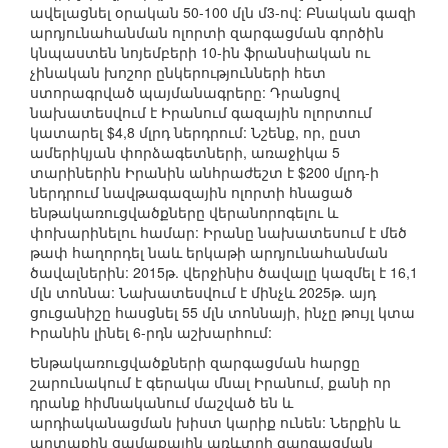
ավելացնել օրական 50-100 մլն մ3-ով: Բնական գազի
արդյունահանման ոլորտի զարգացման գործին
կնպաստեն նոյեմբերի 10-ին ֆրանսիական ու
չինական խոշոր ընկերությունների հետ
ստորագրված պայմանագրերը: Դրանցով
նախատեսվում է Իրանում գազային ոլորտում
կատարել $4,8 մլրդ ներդրում: Նշենք, որ, ըստ
ամերիկյան փորձագետների, առաջիկա 5
տարիներին Իրանին անհրաժեշտ է $200 մլրդ-ի
ներդրում նավթագազային ոլորտի հնացած
ենթակառուցվածքները վերանորոգելու և
փոխարինելու համար: Իրանը նախատեսում է մեծ
թափ հաղորդել նաև երկաթի արդյունահանման
ծավալներին: 2015թ. վերջինիս ծավալը կազմել է 16,1
մլն տոննա: Նախատեսվում է մինչև 2025թ. այդ
ցուցանիշը հասցնել 55 մլն տոննայի, ինչը թույլ կտա
Իրանին լինել 6-րդն աշխարհում:
Ենթակառուցվածքների զարգացման հարցը
շարունակում է գերակա մնալ Իրանում, քանի որ
դրանք հիմնականում մաշված են և
արդիականացման խիստ կարիք ունեն: Ներքին և
արտաքին ցամաքային առևտրի զարգացման