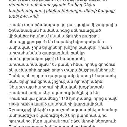
տարվա համեմատությամբ Շահիդ Ռեջա
նավահանգստով բեռնափոխադրումների ծավալը
աճել է 40%-ով:
Իրանն աստիճանաբար դուրս է գալիս միջազգային
ֆինանսական համակարգից մեկուսացված
վիճակից: Իրանում մասնաճյուղեր բացելու
հետաքրքրություն են հայտնել եվրոպական և
ասիական չորս երկրների խոշոր բանկեր: Իրանի
արտահանման զարգացման բանկը
համագործակցություն է հաստատել
արտասահմանյան 105 բանկի հետ, որոնք գործում
են աշխարհի գրեթե բոլոր տարածաշրջաններում:
Բանկային ոլորտի զարգացումը կարող է նպաստել
նաև երկրում զբոսաշրջության ոլորտի աճին:
Թեպետ այս հարցում հիմնական խոչընդոտն
Իրանում առկա ենթակառուցվածքներն են:
Իրանում կա ընդամենը 1140 հյուրանոց, որից միայն
140-ն ունի 4 կամ 5 աստղանիի կարգավիճակ:
Զբոսաշրջիկներին պատշաճ սպասարկելու համար
անհրաժեշտ է կառուցել 400 նոր բարձրակարգ
հյուրանոց, ինչը պահանջում է $80 մլրդ-ի ներդրում:
Ոլորտի զարգացման նպատակով Իրանի