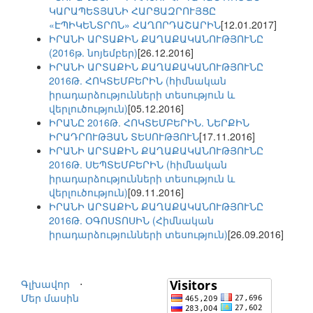
ԿԱՐԱՊԵՏՅԱՆԻ ՀԱՐՑԱԶՐՈՒՅՑԸ
«ԷՊԻԿԵՆՏՐՈՆ» ՀԱՂՈՐԴԱՇԱՐԻՆ
[12.01.2017]
ԻՐԱՆԻ ԱՐՏԱՔԻՆ ՔԱՂԱՔԱԿԱՆՈՒԹՅՈՒՆԸ
(2016թ. նոյեմբեր)
[26.12.2016]
ԻՐԱՆԻ ԱՐՏԱՔԻՆ ՔԱՂԱՔԱԿԱՆՈՒԹՅՈՒՆԸ
2016Թ. ՀՈԿՏԵՄԲԵՐԻՆ (հիմնական
իրադարձությունների տեսություն և
վերլուծություն)
[05.12.2016]
ԻՐԱՆԸ 2016Թ. ՀՈԿՏԵՄԲԵՐԻՆ. ՆԵՐՔԻՆ
ԻՐԱԴՐՈՒԹՅԱՆ ՏԵՍՈՒԹՅՈՒՆ
[17.11.2016]
ԻՐԱՆԻ ԱՐՏԱՔԻՆ ՔԱՂԱՔԱԿԱՆՈՒԹՅՈՒՆԸ
2016Թ. ՍԵՊՏԵՄԲԵՐԻՆ (հիմնական
իրադարձությունների տեսություն և
վերլուծություն)
[09.11.2016]
ԻՐԱՆԻ ԱՐՏԱՔԻՆ ՔԱՂԱՔԱԿԱՆՈՒԹՅՈՒՆԸ
2016Թ. ՕԳՈՍՏՈՍԻՆ (Հիմնական
իրադարձությունների տեսություն)
[26.09.2016]
Գլխավոր
⋅
Մեր մասին