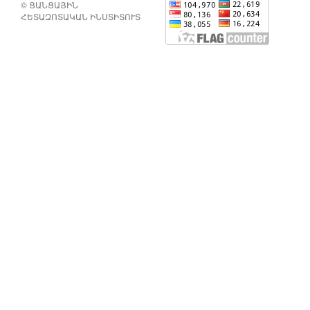
© ՑԱՆՑԱՅԻՆ
ՀԵՏԱԶՈՏԱԿԱՆ ԻՆՍՏԻՏՈՒՏ