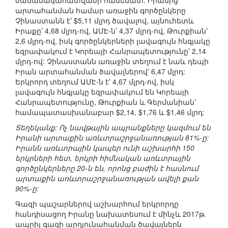
ժամանակահատվածի համեմատ: Իրանից
արտահանման համար առաջին գործընկերը
Չինաստանն է՝ $5,11 մլրդ ծավալով, այնուհետև
Իրաքը՝ 4,68 մլրդ-ով, ԱՄԷ-ն՝ 4,37 մլրդ-ով, Թուրքիան՝
2,6 մլրդ-ով, իսկ գործընկերների լավագույն հնգյակը
եզրափակում է Կորեայի Հանրապետությունը՝ 2,14
մլրդ-ով: Չինաստանն առաջին տեղում է նաև դեպի
Իրան արտահանման ծավալներով՝ 6,47 մլրդ:
Երկրորդ տեղում ԱՄԷ-ն է՝ 4,67 մլրդ-ով, իսկ
լավագույն հնգյակը եզրափակում են Կորեայի
Հանրապետությունը, Թուրքիան և Գերմանիան՝
համապատասխանաբար $2,14, $1,76 և $1,46 մլրդ:
Տեղեկանք: Ոչ նավթային ապրանքները կազմում են
Իրանի արտաքին առևտրաշրջանառության 81%-ը:
Իրանն առևտրային կապեր ունի աշխարհի 150
երկրների հետ, երկրի հիմնական առևտրային
գործընկերները 20-ն են, որոնց բաժին է հասնում
արտաքին առևտրաշրջանառության ավելի քան
90%-ը:
Գազի պաշարներով աշխարհում երկրորդը
հանդիսացող Իրանը նախատեսում է մինչև 2017թ.
ապրիլ գազի արդյունահանման ծավալներն