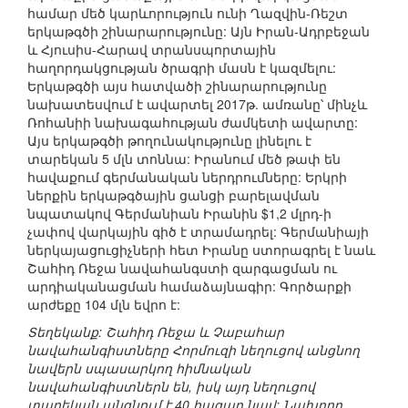
համար մեծ կարևորություն ունի Ղազվին-Ռեշտ
երկաթգծի շինարարությունը: Այն Իրան-Ադրբեջան
և Հյուսիս-Հարավ տրանսպորտային
հաղորդակցության ծրագրի մասն է կազմելու:
Երկաթգծի այս հատվածի շինարարությունը
նախատեսվում է ավարտել 2017թ. ամռանը՝ մինչև
Ռոհանիի նախագահության ժամկետի ավարտը:
Այս երկաթգծի թողունակությունը լինելու է
տարեկան 5 մլն տոննա: Իրանում մեծ թափ են
հավաքում գերմանական ներդրումները: Երկրի
ներքին երկաթգծային ցանցի բարելավման
նպատակով Գերմանիան Իրանին $1,2 մլրդ-ի
չափով վարկային գիծ է տրամադրել: Գերմանիայի
ներկայացուցիչների հետ Իրանը ստորագրել է նաև
Շահիդ Ռեջա նավահանգստի զարգացման ու
արդիականացման համաձայնագիր: Գործարքի
արժեքը 104 մլն եվրո է:
Տեղեկանք: Շահիդ Ռեջա և Չաբահար
նավահանգիստները Հորմուզի նեղուցով անցնող
նավերն սպասարկող հիմնական
նավահանգիստներն են, իսկ այդ նեղուցով
տարեկան անցնում է 40 հազար նավ: Նախորդ