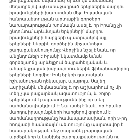
քաղաքական նպատակ՝ միևնույն ժամանակ
մեղադրելով այն առաջադրած երկրներին մարդու
իրավունքների խախտման մեջ: Իսլամական
հանրապետության արտաքին գործերի
նախարարության խոսնակն ասել է, որ Իրանը չի
ընդունում արևմտյան երկրների՝ մարդու
իրավունքների հարցերի պատրվակով այլ
երկրների ներքին գործերին միջամտելու
քաղաքականությունը: Վերջինս նշել է նաև, որ
անընդունելի է Իրանի նկատմամբ նման
գործելաոճը արևելքում ծայրահեղական և
ահաբեկչական խմբավորումներին ֆինանսավորող
երկրների կողմից: Իսկ երկրի դատական
իշխանության ղեկավար, այաթոլա Սայեղ
Լարիջանին մեկնաբանել է, որ աշխարհում ոչ մի
տեղ չկա բացարձակ ազատություն, և բոլոր
երկրներում էլ ազատությունն ինչ-որ տեղ
սահմանափակվում է: Նա ասել է նաև, որ Իրանը
մարդու իրավունքների հարցերով գործում է
սահմանադրությանը համապատասխան, որի 3-րդ
հոդվածի համաձայն՝ պետությունը պարտավոր է
հասարակության մեջ տարածել բարոյական
արժեքները և կանխել բարոյալքվածությունն ու