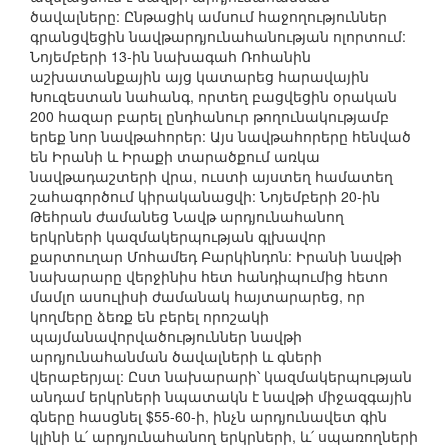
ծավալները: Ընթացիկ ամսում հաջողություններ
գրանցվեցին նավթարդյունահանության ոլորտում:
Նոյեմբերի 13-ին նախագահ Ռոհանին
աշխատանքային այց կատարեց հարավային
Խուզեստան նահանգ, որտեղ բացվեցին օրական
200 հազար բարել ընդհանուր թողունակությամբ
երեք նոր նավթահորեր: Այս նավթահորերը հենված
են Իրանի և Իրաքի տարածքում առկա
նավթադաշտերի վրա, ուստի այստեղ համատեղ
շահագործում կիրականացվի: Նոյեմբերի 20-ին
Թեհրան ժամանեց Նավթ արդյունահանող
երկրների կազմակերպության գլխավոր
քարտուղար Մոհամեդ Բարկինդոն: Իրանի նավթի
նախարարը վերջինիս հետ հանդիպումից հետո
մամլո ասուլիսի ժամանակ հայտարարեց, որ
կողմերը ձեռք են բերել որոշակի
պայմանավորվածություններ նավթի
արդյունահանման ծավալների և գների
վերաբերյալ: Ըստ նախարարի՝ կազմակերպության
անդամ երկրների նպատակն է նավթի միջազգային
գները հասցնել $55-60-ի, ինչն արդյունավետ գին
կլինի և՛ արդյունահանող երկրների, և՛ սպառողների