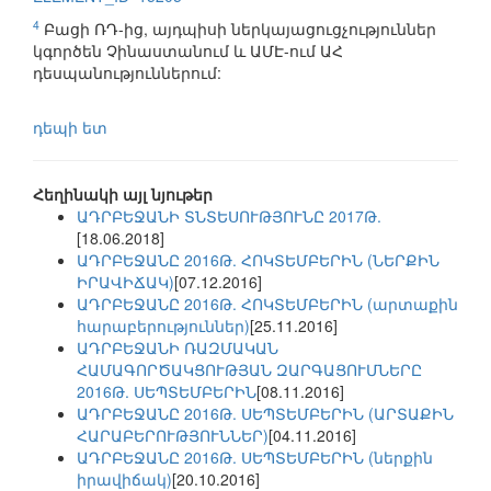
4
Բացի ՌԴ-ից, այդպիսի ներկայացուցչություններ
կգործեն Չինաստանում և ԱՄԷ-ում ԱՀ
դեսպանություններում:
դեպի ետ
Հեղինակի այլ նյութեր
ԱԴՐԲԵՋԱՆԻ ՏՆՏԵՍՈՒԹՅՈՒՆԸ 2017Թ.
[18.06.2018]
ԱԴՐԲԵՋԱՆԸ 2016Թ. ՀՈԿՏԵՄԲԵՐԻՆ (ՆԵՐՔԻՆ
ԻՐԱՎԻՃԱԿ)
[07.12.2016]
ԱԴՐԲԵՋԱՆԸ 2016Թ. ՀՈԿՏԵՄԲԵՐԻՆ (արտաքին
հարաբերություններ)
[25.11.2016]
ԱԴՐԲԵՋԱՆԻ ՌԱԶՄԱԿԱՆ
ՀԱՄԱԳՈՐԾԱԿՑՈՒԹՅԱՆ ԶԱՐԳԱՑՈՒՄՆԵՐԸ
2016Թ. ՍԵՊՏԵՄԲԵՐԻՆ
[08.11.2016]
ԱԴՐԲԵՋԱՆԸ 2016Թ. ՍԵՊՏԵՄԲԵՐԻՆ (ԱՐՏԱՔԻՆ
ՀԱՐԱԲԵՐՈՒԹՅՈՒՆՆԵՐ)
[04.11.2016]
ԱԴՐԲԵՋԱՆԸ 2016Թ. ՍԵՊՏԵՄԲԵՐԻՆ (ներքին
իրավիճակ)
[20.10.2016]