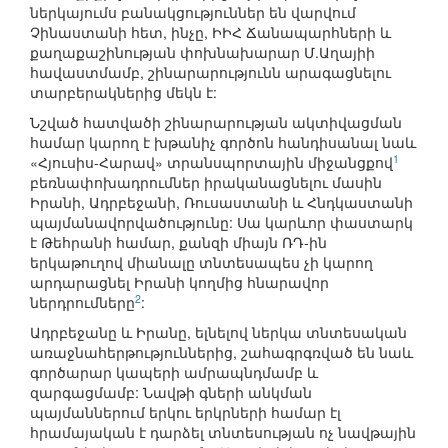
ներկայումս բանակցություններ են վարվում
Չինաստանի հետ, ինչը, ԻԻՀ Ճանապարհների և
քաղաքաշինության փոխնախարար Մ.Աղայիի
հավաստմամբ, շինարարությունն արագացնելու
տարբերակներից մեկն է:
Նշված հատվածի շինարարության ակտիվացման
համար կարող է խթանիչ գործոն հանդիսանալ նաև
1
«Հյուսիս-Հարավ» տրանսպորտային միջանցքով
բեռնափոխադրումներ իրականացնելու մասին
Իրանի, Ադրբեջանի, Ռուսաստանի և Հնդկաստանի
պայմանավորվածությունը: Սա կարևոր փաստարկ
է Թեհրանի համար, քանզի միայն ՌԴ-ին
երկաթուղով միանալը տնտեսապես չի կարող
արդարացնել Իրանի կողմից հնարավոր
2
ներդրումները
:
Ադրբեջանը և Իրանը, ելնելով ներկա տնտեսական
առաջնահերթություններից, շահագրգռված են նաև
գործարար կապերի ամրապնդմամբ և
զարգացմամբ: Նավթի գների անկման
պայմաններում երկու երկրների համար էլ
հրամայական է դարձել տնտեսության ոչ նավթային