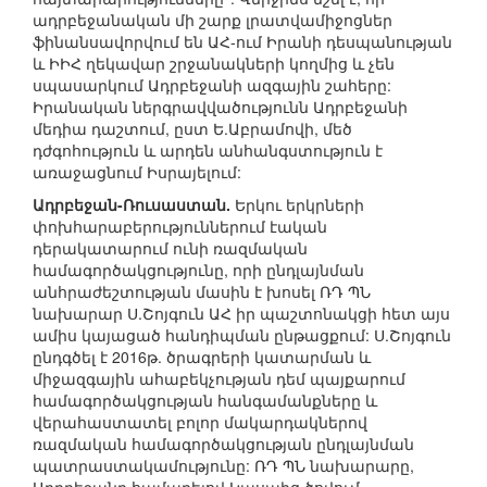
ադրբեջանական մի շարք լրատվամիջոցներ
ֆինանսավորվում են ԱՀ-ում Իրանի դեսպանության
և ԻԻՀ ղեկավար շրջանակների կողմից և չեն
սպասարկում Ադրբեջանի ազգային շահերը:
Իրանական ներգրավվածությունն Ադրբեջանի
մեդիա դաշտում, ըստ Ե.Աբրամովի, մեծ
դժգոհություն և արդեն անհանգստություն է
առաջացնում Իսրայելում:
Ադրբեջան-Ռուսաստան.
Երկու երկրների
փոխհարաբերություններում էական
դերակատարում ունի ռազմական
համագործակցությունը, որի ընդլայնման
անհրաժեշտության մասին է խոսել ՌԴ ՊՆ
նախարար Ս.Շոյգուն ԱՀ իր պաշտոնակցի հետ այս
ամիս կայացած հանդիպման ընթացքում: Ս.Շոյգուն
ընդգծել է 2016թ. ծրագրերի կատարման և
միջազգային ահաբեկչության դեմ պայքարում
համագործակցության հանգամանքները և
վերահաստատել բոլոր մակարդակներով
ռազմական համագործակցության ընդլայնման
պատրաստակամությունը: ՌԴ ՊՆ նախարարը,