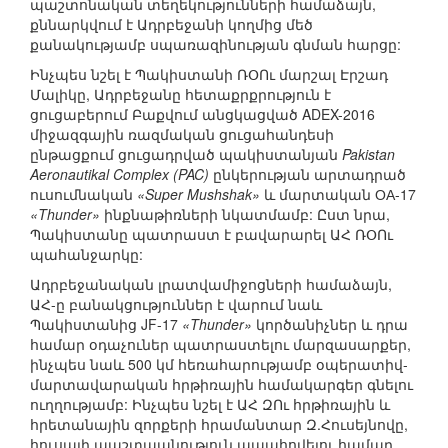
պաշտոնական տեղեկությունների համաձայն,
քննարկվում է Ադրբեջանի կողմից մեծ
քանակությամբ սպառազինության գնման հարցը:
Ինչպես նշել է Պակիստանի ՌՕՈւ մարշալ Էրշադ
Մալիկը, Ադրբեջանը հետաքրքրություն է
ցուցաբերում Բաքվում անցկացված ADEX-2016
միջազգային ռազմական ցուցահանդեսի
ընթացքում ցուցադրված պակիստանյան
Pakistan
Aeronautikal Complex (PAC)
ընկերության արտադրած
ուսումնական
«Super Mushshak»
և մարտական ОА-17
«Thunder»
ինքնաթիռների նկատմամբ: Ըստ նրա,
Պակիստանը պատրաստ է բավարարել ԱՀ ՌՕՈւ
պահանջարկը:
Ադրբեջանական լրատվամիջոցների համաձայն,
ԱՀ-ը բանակցություններ է վարում նաև
Պակիստանից JF-17
«Thunder»
կործանիչներ և դրա
համար օդաչուներ պատրաստելու մարզասարքեր,
ինչպես նաև 500 կմ հեռահարությամբ օպերատիվ-
մարտավարական հրթիռային համակարգեր գնելու
ուղղությամբ: Ինչպես նշել է ԱՀ ԶՈւ հրթիռային և
հրետանային զորքերի հրամանտար Զ.Հուսեյնովը,
հուսալի պաշտպանություն ապահովելու համար