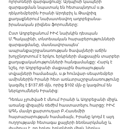
ոլորտների զարգացումը: Այդպիսի կապերի
զարգացման նպատակ են հետապնդում ս.թ.
դեկտեմբերին Իրանի Արդեբիլ և Թավրիզ
քաղաքներում նախատեսվող ադրբեջանա-
իրանական բիզնես ֆորումները:
Ըստ Ադրբեջանում ԻԻՀ նախկին դեսպան
Մ.Պակայինի, տնտեսական հարաբերությունների
զարգացմանը, մասնավորապես՝
ապրանքաշրջանառության ծավալների աճին
խոչընդոտում է երկու երկրների մաքսային տարբեր
քաղաքականությունների հանգամանքը: Հարկ է
նշել, որ Ադրբեջանի մաքսային ծառայության
տվյալների համաձայն, ս.թ հունվար-սեպտեմբեր
ամիսներին Իրանի հետ առևտրաշրջանառությունը
կազմել է $137,65 մլն, որից $102 մլն-ը կազմում են
ներկրումներն Իրանից:
Դեռևս չլուծված է մնում Իրանի և Ադրբեջանի միջև
առանց վիզային ռեժիմ հաստատելու հարցը: ԻԻՀ
ԱԳՆ մամլո քարտուղար Բ.Հասեմիի
հայտարարության համաձայն, Իրանը կողմ է այդ
ուղղությամբ հետագա քայլերի ձեռնարկմանը և
լիահույս է, որ երկու երկրների միջև ներկա