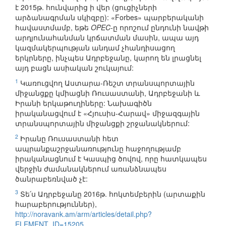
է 2015թ. հունվարից ի վեր (ցուցիչների
արձանագրման սկիզբը): «Forbes» պարբերականի
հավաստմամբ, եթե
OPEC
-ը որոշում ընդունի նավթի
արդյունահանման կրճատման մասին, ապա այդ
կազմակերպության անդամ չհանդիսացող
երկրները, ինչպես Ադրբեջանը, կարող են լրացնել
այդ բացն ասիական շուկայում:
1
Կառուցվող Աստարա-Ռեշտ տրանսպորտային
միջանցքը կմիացնի Ռուսաստանի, Ադրբեջանի և
Իրանի երկաթուղիները: Նախագիծն
իրականացվում է «Հյուսիս-Հարավ» միջազգային
տրանսպորտային միջանցքի շրջանակներում:
2
Իրանը Ռուսաստանի հետ
ապրանքաշրջանառությունը հաջողությամբ
իրականացնում է Կասպից ծովով, որը հատկապես
վերջին ժամանակներում առանձնապես
ծանրաբեռնված չէ:
3
Տե՛ս Ադրբեջանը 2016թ. հոկտեմբերին (արտաքին
հարաբերություններ),
http://noravank.am/arm/articles/detail.php?
ELEMENT_ID=15205