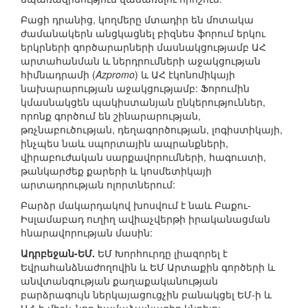
Բացի դրանից, կողմերը մտադիր են մոտակա
ժամանակերն անցկացնել բիզնես ֆորում երկու
երկրների գործարարների մասնակցությամբ ԱՀ
արտահանման և ներդրումների աջակցության
հիմնադրամի (
Azpromo
) և ԱՀ էկոնոմիկայի
նախարարության աջակցությամբ: Ֆորումին
կմասնակցեն պակիստանյան ընկերություններ,
որոնք գործում են շինարարության,
թռչնաբուծության, դեղագործության, լոգիստիկայի,
ինչպես նաև սպորտային ապրանքների,
վիրաբուժական սարքավորումների, հագուստի,
թանկարժեք քարերի և կոսմետիկայի
արտադրության ոլորտներում:
Բարձր մակարդակով խոսվում է նաև Բաքու-
Իսլամաբադ ուղիղ ավիաչվերթի իրականացման
հնարավորության մասին:
Ադրբեջան-ԵՄ.
ԵՄ Խորհուրդը լիազորել է
Եվրահանձնաժողովին և ԵՄ Արտաքին գործերի և
անվտանգության քաղաքականության
բարձրագույն ներկայացուցչին բանակցել ԵՄ-ի և