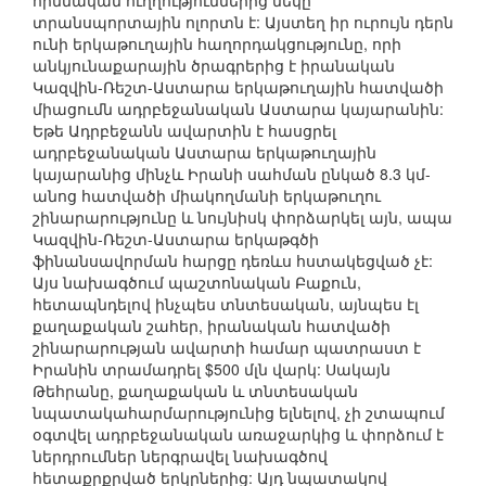
հիմնական ուղղություններից մեկը
տրանսպորտային ոլորտն է: Այստեղ իր ուրույն դերն
ունի երկաթուղային հաղորդակցությունը, որի
անկյունաքարային ծրագրերից է իրանական
Կազվին-Ռեշտ-Աստարա երկաթուղային հատվածի
միացումն ադրբեջանական Աստարա կայարանին:
Եթե Ադրբեջանն ավարտին է հասցրել
ադրբեջանական Աստարա երկաթուղային
կայարանից մինչև Իրանի սահման ընկած 8.3 կմ-
անոց հատվածի միակողմանի երկաթուղու
շինարարությունը և նույնիսկ փորձարկել այն, ապա
Կազվին-Ռեշտ-Աստարա երկաթգծի
ֆինանսավորման հարցը դեռևս հստակեցված չէ:
Այս նախագծում պաշտոնական Բաքուն,
հետապնդելով ինչպես տնտեսական, այնպես էլ
քաղաքական շահեր, իրանական հատվածի
շինարարության ավարտի համար պատրաստ է
Իրանին տրամադրել $500 մլն վարկ: Սակայն
Թեհրանը, քաղաքական և տնտեսական
նպատակահարմարությունից ելնելով, չի շտապում
օգտվել ադրբեջանական առաջարկից և փորձում է
ներդրումներ ներգրավել նախագծով
հետաքրքրված երկրներից: Այդ նպատակով