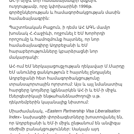
ԱՀ-ի միջև նոր համաձայնագիր կնքելու
ուղղությամբ, որը կփոխարինի 1996թ.
գործընկերության և համագործակցության մասին
համաձայնագրին:
Պաշտոնական Բաքուն, ի դեմս ԱՀ ԱԳՆ մամլո
խոսնակ Հ.Հաջիևի, ողջունել է ԵՄ Խորհրդի
որոշումը և համոզմունք հայտնել, որ նոր
համաձայնագիրը Ադրբեջանի և ԵՄ
հարաբերությունները կբարձրացնի նոր
մակարդակի:
ԱՀ-ում ԵՄ ներկայացուցչության ղեկավար Մ.Մարդը
ԵՄ անունից ցանկություն է հայտնել ընդլայնել
Ադրբեջանի հետ համագործակցությունը
տրանսպորտային ոլորտում: Այս և այլ նմանատիպ
հարցերը կողմերը կքննարկեն ԱՀ-ի և ԵՄ-ի միջև
էներգետիկայի ենթահանձնաժողովի ս.թ.
դեկտեմբերին կայանալիք նիստում:
Միաժամանակ,
«Eastern Partnership Visa Liberalisation
Index»
նախագծի փորձագետները խոստովանել են,
որ Ադրբեջանի և ԵՄ-ի միջև ընթանում են անվիզա
ռեժիմի բանակցություններ: Սակայն այդ