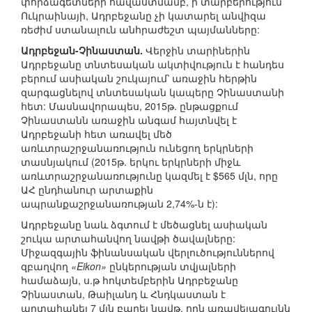
փորձագետների հավաստմամբ, ի տարբերություն
Ուկրաինայի, Ադրբեջանը չի կատարել անվիզա
ռեժիմ ստանալուն անհրաժեշտ պայմանները:
Ադրբեջան-Չինաստան.
Վերջին տարիներին
Ադրբեջանը տնտեսական ակտիվություն է հանդես
բերում ասիական շուկայում՝ առաջին հերթին
զարգացնելով տնտեսական կապերը Չինաստանի
հետ: Մասնավորապես, 2015թ. ընթացքում
Չինաստանն առաջին անգամ հայտնվել է
Ադրբեջանի հետ առավել մեծ
առևտրաշրջանառություն ունեցող երկրների
տասնյակում (2015թ. երկու երկրների միջև
առևտրաշրջանառությունը կազմել է $565 մլն, որը
ԱՀ ընդհանուր արտաքին
ապրանքաշրջանառության 2,74%-ն է):
Ադրբեջանը նաև ձգտում է մեծացնել ասիական
շուկա արտահանվող նավթի ծավալները:
Միջազգային ֆինանսական վերլուծություններով
զբաղվող
«Eikon»
ընկերության տվյալների
համաձայն, ս.թ հոկտեմբերին Ադրբեջանը
Չինաստան, Թաիլանդ և Հնդկաստան է
արտահանել 7 մլն բարել նավթ, որն առավելագույնն