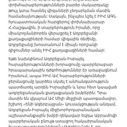
փոխհարաբերությունների բարձր մակարդակը
թույլ կտա հասնել վիզաների չեղարկման մասին
համաձայնության: Սակայն, ինչպես նշել է ԻԻՀ ԱԳՆ
հյուպատոսական հարցերով փոխնախարար
Հ.Հաշգավին, ի տարբերություն Իրանի, որը
միակողմանիորեն վերացրել է Ադրբեջանի
քաղաքացիների համար վիզային ռեժիմը,
Ադրբեջանը խոստանում է միայն որոշակի
զիջումներ անել ԻԻՀ քաղաքացիների համար:
Եթե նախկինում Ադրբեջան-Իսրայել
հարաբերությունների խորացումը պարբերաբար
հրապարակային դժգոհություններ էր առաջացնում
Իրանում, ապա ԻԻՀ-ԱՀ հարաբերությունների
ջերմացումը կարծես սկսել է անհանգստություն
պատճառել արդեն Իսրայելին և նրա հետ կապված
ադրբեջանական քաղաքական խմբերին: Դրա
մասին են վկայում ԱՀ Միլի մեջլիսի պատգամավոր,
իշխող «Ենի Ազերբայջան» կուսակցության անդամ,
Ադրբեջան-Իսրայել միջխորհրդարանական
աշխատանքային խմբի ղեկավար Եվդա Աբրամովի
պարբերական բնույթ ստացող հակաիրանական
3
հայտարարությունները
: Վերջինս նշել է, որ