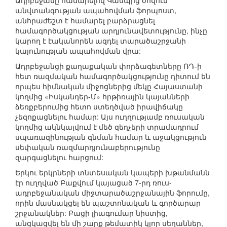
Ադրբեջանը համարելով Կասպից ծովում
անվտանգության ապահովման ֆորպոստ,
անհրաժեշտ է համարել բարձրացնել
համագործակցության արդյունավետությունը, ինչը
կարող է էականորեն ազդել տարածաշրջանի
կայունության ապահովման վրա:
Ադրբեջանցի քաղաքական փորձագետները ՌԴ-ի
հետ ռազմական համագործակցությունը դիտում են
որպես հիմնական միջոցներից մեկը Հայաստանի
կողմից «Իսկանդեր-Մ» հրթիռային կայանների
ձեռքբերումից հետո ստեղծված իրավիճակը
չեզոքացնելու համար: Այս ուղղությամբ ռուսական
կողմից ակնկալվում է մեծ զեղչերի տրամադրում
սպառազինության գնման համար և աջակցություն
սեփական ռազմարդյունաբերությունը
զարգացնելու հարցում:
Երկու երկրների տնտեսական կապերի խթանմանն
էր ուղղված Բաքվում կայացած 7-րդ ռուս-
ադրբեջանական միջտարածաշրջանային ֆորումը,
որին մասնակցել են պաշտոնական և գործարար
շրջանակներ: Բացի լիագումար նիստից,
անցկացվել են մի շարք թեմատիկ կլոր սեղաններ,