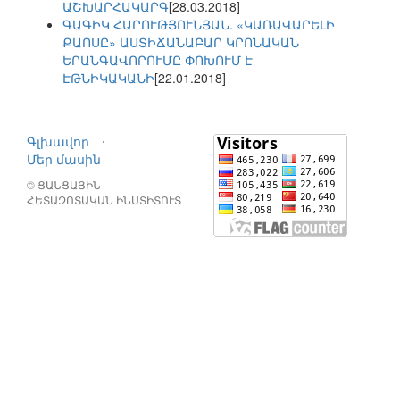
ԱՇԽԱՐՀԱԿԱՐԳ
[28.03.2018]
ԳԱԳԻԿ ՀԱՐՈՒԹՅՈՒՆՅԱՆ. «ԿԱՌԱՎԱՐԵԼԻ
ՔԱՈՍԸ» ԱՍՏԻՃԱՆԱԲԱՐ ԿՐՈՆԱԿԱՆ
ԵՐԱՆԳԱՎՈՐՈՒՄԸ ՓՈԽՈՒՄ Է
ԷԹՆԻԿԱԿԱՆԻ
[22.01.2018]
Գլխավոր
⋅
Մեր մասին
© ՑԱՆՑԱՅԻՆ
ՀԵՏԱԶՈՏԱԿԱՆ ԻՆՍՏԻՏՈՒՏ