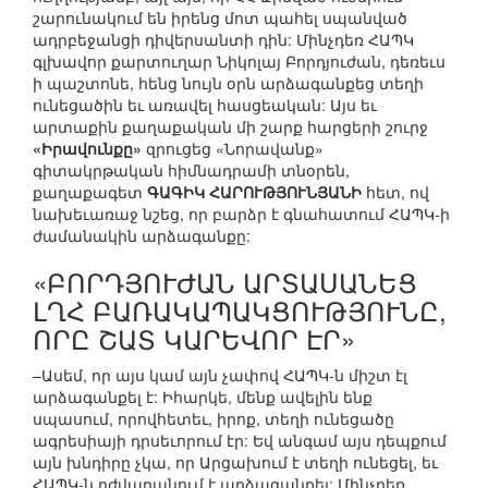
շարունակում են իրենց մոտ պահել սպանված
ադրբեջանցի դիվերսանտի դին: Մինչդեռ ՀԱՊԿ
գլխավոր քարտուղար Նիկոլայ Բորդյուժան, դեռեւս
ի պաշտոնե, հենց նույն օրն արձագանքեց տեղի
ունեցածին եւ առավել հասցեական: Այս եւ
արտաքին քաղաքական մի շարք հարցերի շուրջ
«Իրավունքը»
զրուցեց «Նորավանք»
գիտակրթական հիմնադրամի տնօրեն,
քաղաքագետ
ԳԱԳԻԿ ՀԱՐՈՒԹՅՈՒՆՅԱՆԻ
հետ, ով
նախեւառաջ նշեց, որ բարձր է գնահատում ՀԱՊԿ-ի
ժամանակին արձագանքը:
«ԲՈՐԴՅՈՒԺԱՆ ԱՐՏԱՍԱՆԵՑ
ԼՂՀ ԲԱՌԱԿԱՊԱԿՑՈՒԹՅՈՒՆԸ,
ՈՐԸ ՇԱՏ ԿԱՐԵՎՈՐ ԷՐ»
–Ասեմ, որ այս կամ այն չափով ՀԱՊԿ-ն միշտ էլ
արձագանքել է: Իհարկե, մենք ավելին ենք
սպասում, որովհետեւ, իրոք, տեղի ունեցածը
ագրեսիայի դրսեւորում էր: Եվ անգամ այս դեպքում
այն խնդիրը չկա, որ Արցախում է տեղի ունեցել, եւ
ՀԱՊԿ-ն դժվարանում է արձագանքել: Մինչդեռ