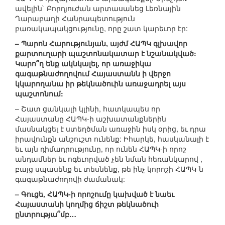
ավելին` Բորդյուժան արտասանեց Լեռնային
Ղարաբաղի Հանրապետություն
բառակապակցությունը, որը շատ կարեւոր էր:
– Պարոն Հարությունյան, այժմ ՀԱՊԿ գլխավոր
քարտուղարի պաշտոնակատար է նշանակված:
Կարո՞ղ ենք ակնկալել, որ առաջիկա
գագաթնաժողովում Հայաստանն ի վերջո
կկարողանա իր թեկնածուին առաջադրել այս
պաշտոնում:
– Շատ ցանկալի կլինի, հատկապես որ
Հայաստանը ՀԱՊԿ-ի աշխատանքներին
մասնակցել է ստեղծման առաջին իսկ օրից, եւ դրա
իրավունքն անշուշտ ունենք: Իհարկե, հասկանալի է
եւ այն դիմադրությունը, որ ունեն ՀԱՊԿ-ի որոշ
անդամներ եւ ոգեւորված չեն նման հեռանկարով ,
բայց սպասենք եւ տեսնենք, թե ինչ կորոշի ՀԱՊԿ-ն
գագաթնաժողովի ժամանակ:
– Գուցե, ՀԱՊԿ-ի որոշումը կախված է նաեւ
Հայաստանի կողմից ճիշտ թեկնածուի
ընտրությա՞մբ…