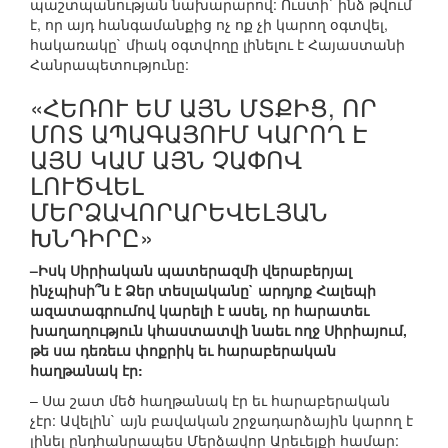
պաշտպանության նախարարով: Ուստի` ինձ թվում
է, որ այդ հանգամանքից ոչ ոք չի կարող օգտվել,
հակառակը` միակ օգտվողը լինելու է Հայաստանի
Հանրապետությունը:
«ՀԵՌՈՒ ԵՄ ԱՅՆ ՄՏՔԻՑ, ՈՐ
ՄՈՏ ԱՊԱԳԱՅՈՒՄ ԿԱՐՈՂ Է
ԱՅՍ ԿԱՄ ԱՅՆ ՉԱՓՈՎ
ԼՈՒԾՎԵԼ
ՄԵՐՁԱՎՈՐԱՐԵՎԵԼՅԱՆ
ԽՆԴԻՐԸ»
–Իսկ Սիրիական պատերազմի վերաբերյալ
ինչպիսի՞ն է Ձեր տեսլականը` արդյոք Հալեպի
ազատագրումով կարելի է ասել, որ հարատեւ
խաղաղություն կհաստատվի նաեւ ողջ Սիրիայում,
թե սա դեռեւս փոքրիկ եւ հարաբերական
հաղթանակ էր:
– Սա շատ մեծ հաղթանակ էր եւ հարաբերական
չէր: Ավելին` այն բավական շրջադարձային կարող է
լինել ընդհանրապես Մերձավոր Արեւելքի համար: