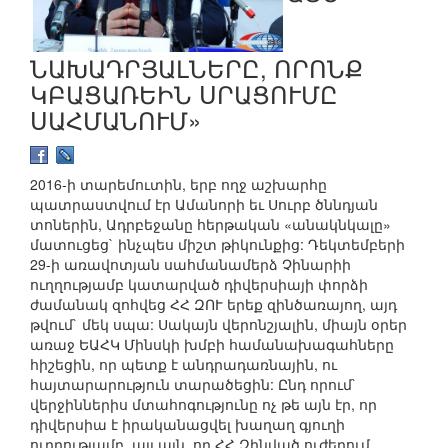
ՆԱԽԱԴՐՅԱԼՆԵՐԸ, ՈՐՈՆՔ
ԿԲԱՑԱՌԵԻՆ ՍՐԱՑՈՒՄԸ
ՍԱՀՄԱՆՈՒՄ»
2016-ի տարեմուտին, երբ ողջ աշխարհը
պատրաստվում էր Ամանորի եւ Սուրբ ծննդյան
տոներին, Ադրբեջանը հերթական «անակնկալը»
մատուցեց` ինչպես միշտ թիկունքից: Դեկտեմբերի
29-ի առավոտյան սահմանամերձ Չինարիի
ուղղությամբ կատարված դիվերսիայի փորձի
ժամանակ զոհվեց ՀՀ ԶՈՒ երեք զինծառայող, այդ
թվում` մեկ սպա: Սակայն վերոնշյալին, միայն օրեր
առաջ ԵԱՀԿ Մինսկի խմբի համանախագահները
հիշեցին, որ պետք է անդրադառնային, ու
հայտարարություն տարածեցին: Ընդ որում`
վերջիններիս մտահոգությունը ոչ թե այն էր, որ
դիվերսիա է իրականացվել խաղաղ գյուղի
ուղղությամբ, այլ այն, որ ՀՀ Զինված ուժերում