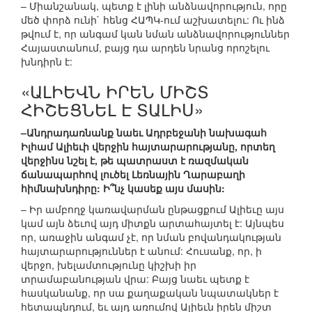
– Միանշանակ, պետք է լինի անձնավորություն, որը
մեծ փորձ ունի` հենց ՀԱՊԿ-ում աշխատելու: Ու ինձ
թվում է, որ անգամ կան նման անձնավորություններ
Հայաստանում, բայց դա արդեն նրանց որոշելու
խնդիրն է:
«ԱԼԻԵՎՆ ԻՐԵՆ ՄԻՇՏ
ՀԻՇԵՑՆԵԼ Է ՏԱԼԻՍ»
–Անդրադառնանք նաեւ Ադրբեջանի նախագահ
Իլհամ Ալիեւի վերջին հայտարարությանը, որտեղ
վերջինս նշել է, թե պատրաստ է ռազմական
ճանապարհով լուծել Լեռնային Ղարաբաղի
հիմնախնդիրը: Ի՞նչ կասեք այս մասին:
– Իր ամբողջ կառավարման ընթացքում Ալիեւը այս
կամ այն ձեւով այդ միտքն արտահայտել է: Այնպես
որ, առաջին անգամ չէ, որ նման բովանդակության
հայտարարություններ է անում: Հուսանք, որ, ի
վերջո, խելամտությունը կիշխի իր
տրամաբանության վրա: Բայց նաեւ պետք է
հասկանանք, որ սա քաղաքական նպատակներ է
հետապնդում, եւ այդ առումով Ալիեւն իրեն միշտ