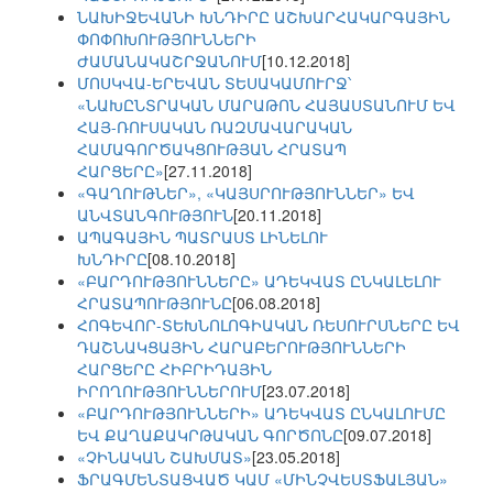
ՆԱԽԻՋԵՎԱՆԻ ԽՆԴԻՐԸ ԱՇԽԱՐՀԱԿԱՐԳԱՅԻՆ
ՓՈՓՈԽՈՒԹՅՈՒՆՆԵՐԻ
ԺԱՄԱՆԱԿԱՇՐՋԱՆՈՒՄ
[10.12.2018]
ՄՈՍԿՎԱ-ԵՐԵՎԱՆ ՏԵՍԱԿԱՄՈՒՐՋ՝
«ՆԱԽԸՆՏՐԱԿԱՆ ՄԱՐԱԹՈՆ ՀԱՅԱՍՏԱՆՈՒՄ ԵՎ
ՀԱՅ-ՌՈՒՍԱԿԱՆ ՌԱԶՄԱՎԱՐԱԿԱՆ
ՀԱՄԱԳՈՐԾԱԿՑՈՒԹՅԱՆ ՀՐԱՏԱՊ
ՀԱՐՑԵՐԸ»
[27.11.2018]
«ԳԱՂՈՒԹՆԵՐ», «ԿԱՅՍՐՈՒԹՅՈՒՆՆԵՐ» ԵՎ
ԱՆՎՏԱՆԳՈՒԹՅՈՒՆ
[20.11.2018]
ԱՊԱԳԱՅԻՆ ՊԱՏՐԱՍՏ ԼԻՆԵԼՈՒ
ԽՆԴԻՐԸ
[08.10.2018]
«ԲԱՐԴՈՒԹՅՈՒՆՆԵՐԸ» ԱԴԵԿՎԱՏ ԸՆԿԱԼԵԼՈՒ
ՀՐԱՏԱՊՈՒԹՅՈՒՆԸ
[06.08.2018]
ՀՈԳԵՎՈՐ-ՏԵԽՆՈԼՈԳԻԱԿԱՆ ՌԵՍՈՒՐՍՆԵՐԸ ԵՎ
ԴԱՇՆԱԿՑԱՅԻՆ ՀԱՐԱԲԵՐՈՒԹՅՈՒՆՆԵՐԻ
ՀԱՐՑԵՐԸ ՀԻԲՐԻԴԱՅԻՆ
ԻՐՈՂՈՒԹՅՈՒՆՆԵՐՈՒՄ
[23.07.2018]
«ԲԱՐԴՈՒԹՅՈՒՆՆԵՐԻ» ԱԴԵԿՎԱՏ ԸՆԿԱԼՈՒՄԸ
ԵՎ ՔԱՂԱՔԱԿՐԹԱԿԱՆ ԳՈՐԾՈՆԸ
[09.07.2018]
«ՉԻՆԱԿԱՆ ՇԱԽՄԱՏ»
[23.05.2018]
ՖՐԱԳՄԵՆՏԱՑՎԱԾ ԿԱՄ «ՄԻՆՉՎԵՍՏՖԱԼՅԱՆ»