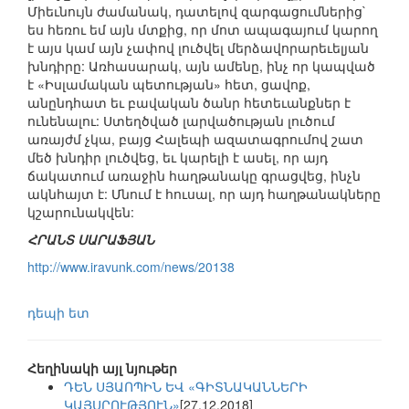
Միեւնույն ժամանակ, դատելով զարգացումներից`
ես հեռու եմ այն մտքից, որ մոտ ապագայում կարող
է այս կամ այն չափով լուծվել մերձավորարեւելյան
խնդիրը: Առհասարակ, այն ամենը, ինչ որ կապված
է «Իսլամական պետության» հետ, ցավոք,
անընդհատ եւ բավական ծանր հետեւանքներ է
ունենալու: Ստեղծված լարվածության լուծում
առայժմ չկա, բայց Հալեպի ազատագրումով շատ
մեծ խնդիր լուծվեց, եւ կարելի է ասել, որ այդ
ճակատում առաջին հաղթանակը գրացվեց, ինչն
ակնհայտ է: Մնում է հուսալ, որ այդ հաղթանակները
կշարունակվեն:
ՀՐԱՆՏ ՍԱՐԱՖՅԱՆ
http://www.iravunk.com/news/20138
դեպի ետ
Հեղինակի այլ նյութեր
ԴԵՆ ՍՅԱՈՊԻՆ ԵՎ «ԳԻՏՆԱԿԱՆՆԵՐԻ
ԿԱՅՍՐՈՒԹՅՈՒՆ»
[27.12.2018]