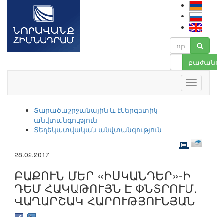
բաժանո
Տարածաշրջանային և էներգետիկ
անվտանգություն
Տեղեկատվական անվտանգություն
28.02.2017
ԲԱՔՈՒՆ ՄԵՐ «ԻՍԿԱՆԴԵՐ»-Ի
ԴԵՄ ՀԱԿԱԹՈՒՅՆ Է ՓՆՏՐՈՒՄ.
ՎԱՂԱՐՇԱԿ ՀԱՐՈՒԹՅՈՒՆՅԱՆ