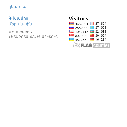
դեպի ետ
Գլխավոր
⋅
Մեր մասին
© ՑԱՆՑԱՅԻՆ
ՀԵՏԱԶՈՏԱԿԱՆ ԻՆՍՏԻՏՈՒՏ