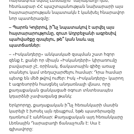
հարձակում սկսել Լեռնային Ղարաբաղի դեմ,
հետևաբար ՀՀ պաշտպանության նախարարի այս
հայտարարության նպատակն է կանխել հնարավոր
նոր պատերազմը:
– Պարոն Կոլերով, ի՞նչ նպատակով է արվել այս
հայտարարությունը, զուտ Ադրբեջանի ագրեսիվ
պահվածքը զսպելու, թե՞ կան նաև այլ
պատճառներ:
– «Իսկանդերը» անկասկած զսպման շատ հզոր
զենք է, քանի որ միայն «Իսկանդերի» կիրառումը
բավարար չէ, օրինակ, ճակատային գիծը առաջ
տանելու կամ տեղաշարժելու համար: Դրա համար
պետք են մեծ թվով ուժեր: Իսկ «Իսկանդերը» կարող
է ագրեսորին հասցնել անդառնալի վնաս, որը
քաղաքական ցանկացած օգուտ տնտեսապես
կդարձնի չափազանց թանկ:
Երկրորդը, քաղաքական ի՞նչ հեռանկարի մասին
կարելի է խոսել այն դեպքում, եթե պատերազմը
դառնում է անհնար: Քաղաքական այդ հեռանկարը
Լեռնային Ղարաբաղի ճանաչումն է: Սա է
գլխավորը: