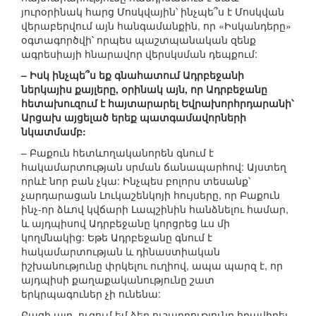
յուրօրինակ հարց Մոսկվային՝ ինչպե՞ս է Մոսկվան
վերաբերվում այն հանգամանքին, որ «Իսկանդերը»
օգտագործվի՝ որպես պաշտպանական զենք
ագրեսիայի հնարավոր վերսկսման դեպքում:
– Իսկ ինչպե՞ս եք գնահատում Ադրբեջանի
ներկայիս քայլերը, օրինակ այն, որ Ադրբեջանը
հետախուզում է հայտարարել Եվրախորհրդարանի՝
Արցախ այցելած երեք պատգամավորների
նկատմամբ:
– Բաքուն հետևողականորեն գնում է
հակամարտության սրման ճանապարհով: Այստեղ
որևէ նոր բան չկա: Ինչպես բոլորս տեսանք՝
չարդարացան Լուկաշենկոյի հույսերը, որ Բաքուն
ինչ-որ ձևով կվճարի Լապշինին հանձնելու համար,
և այդպիսով Ադրբեջանը կորցրեց ևս մի
կողմնակից: Եթե Ադրբեջանը գնում է
հակամարտության և դինաստիական
իշխանությունը փրկելու ուղիով, ապա պարզ է, որ
այդպիսի քաղաքականությունը շատ
երկրպագուներ չի ունենա:
Բացի այդ, ուզում եմ ձեր ուշադրությունը հրավիրել