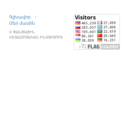
Գլխավոր
⋅
Մեր մասին
© ՑԱՆՑԱՅԻՆ
ՀԵՏԱԶՈՏԱԿԱՆ ԻՆՍՏԻՏՈՒՏ