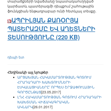
տարածքների նվաճմանը նպատակաուղղված
կարճատև պատերազմի դեպքում շահութային
ֆունկցիան ենթադրաբար ունի հետևյալ տեսքը.
ԱՊՐԻԼՅԱՆ ՔԱՌՕՐՅԱ
ՊԱՏԵՐԱԶՄԸ ԵՎ ԱՂԵՏՆԵՐԻ
ՏԵՍՈՒԹՅՈՒՆԸ (220 KB)
դեպի ետ
Հեղինակի այլ նյութեր
ԱՐՑԱԽՅԱՆ ՀԱԿԱՄԱՐՏՈՒԹՅԱՆ ԳՈՏՈՒՄ
ՀՐԱԴԱԴԱՐԻ ԽԱԽՏՈՒՄՆԵՐԻ
ԷՍԿԱԼԱՑԻԱՆԵՐԸ՝ ՈՐՊԵՍ ՇՐՋԱՓՈՒԼԱՅԻՆ
ԳՈՐԾԸՆԹԱՑ
[23.05.2017]
ԼՂՀ ՀԱԿԱՄԱՐՏՈՒԹՅԱՆ ԳՈՏՈՒՄ ՀՐԱԴԱԴԱՐԻ
ԽԱԽՏՄԱՆ ՎԻՃԱԿԱԳՐԱԿԱՆ
ԱԿՆԱՐԿ
[26.01.2017]