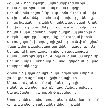
«ցատկ», որի միջոցով աղետների տեսության
համաձայն՝ իրականացավ համակարգի
վերահարմարեցում: Դրա պատճառն էին անկախ
փոփոխականների սահուն փոփոխությունները,
որոնք հասան որոշակի կրիտիկական կետի: Սույն
հոդվածում բախումների ուժգնությունն ընկալվում է
որպես նախաձեռնող կողմի ռացիոնալ ընտրված
ռազմավարության արդյունք, որն ուղղակիորեն
արտացոլում է խաղացողի շահութային ֆունկցիան:
Հնարավոր ռազմավարությունների բազմությունը
ներառում է հրադադարի ռեժիմի բացարձակ
պահպանությունից մինչև ողջ ռազմական ներուժի
կիրառմամբ պատերազմի սանձազերծումն ընկած
տարբերակները:
Հիմնվելով միջազգային հարաբերություններում
շահույթի ռացիոնալ մաքսիմիզացիայի
ենթադրության վրա՝ բախման որոշակի
ուժգնության ընտրությունը պայմանավորված է
նախաձեռնողի շահույթի ֆունկցիայով:
Ադրբեջանի ռազմաքաղաքական ղեկավարության՝
ալիևյան ռեժիմի տեսանկյունից որոշակի