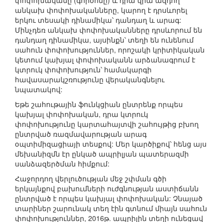
փոփոխականը (գործոնը) և դրա վրա ազդող
անկախ փոփոխականները, կարող է դրսևորել
երկու տեսակի դինամիկա՝ դանդաղ և արագ:
Մինչդեռ անկախ փոփոխականները դրսևորում են
դանդաղ դինամիկա, այսինքն՝ տեղի են ունենում
սահուն փոփոխություններ, որոշակի կրիտիկական
կետում կախյալ փոփոխականն արձանագրում է
կտրուկ փոփոխություն՝ համակարգի
հավասարակշռությունը վերականգնելու
նպատակով:
Եթե շահութային ֆունկցիան ընտրենք որպես
կախյալ փոփոխական, դրա կտրուկ
փոփոխությունը կարտահայտվի շահույթից բխող
ընտրված ռազմավարության արագ
օպտիմիզացիայի տեսքով: Մեր կարծիքով՝ հենց այս
մեխանիզմն էր ընկած ապրիլյան պատերազմի
սանձազերծման հիմքում:
Հաջորդող վերլուծության մեջ շփման գծի
երկայնքով բախումների ուժգնության աստիճանն
ընտրված է որպես կախյալ փոփոխական: Չնայած
տարիներ շարունակ տեղ էին գտնում միայն սահուն
փոփոխություններ, 2016թ. ապրիլին տեղի ունեցավ