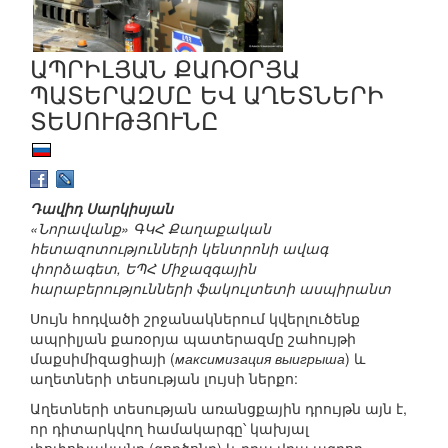
ԱՊՐԻԼՅԱՆ ՔԱՌՕՐՅԱ
ՊԱՏԵՐԱԶՄԸ ԵՎ ԱՂԵՏՆԵՐԻ
ՏԵՍՈՒԹՅՈՒՆԸ
Դավիդ Սարկիսյան
«Նորավանք» ԳԿՀ Քաղաքական
հետազոտությունների կենտրոնի ավագ
փորձագետ, ԵՊՀ Միջազգային
հարաբերությունների ֆակուլտետի ասպիրանտ
Սույն հոդվածի շրջանակներում կվերլուծենք
ապրիլյան քառօրյա պատերազմը շահույթի
մաքսիմիզացիայի (
максимизация выигрыша
) և
աղետների տեսության լույսի ներքո:
Աղետների տեսության առանցքային դրույթն այն է,
որ դիտարկվող համակարգը՝ կախյալ