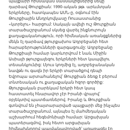
պայքարի հիմնական մասնակիցներից մեկը
դարձավ Թուրքիան: 1990-ական թթ. արևմտյան
երկրները, հատկապես ԱՄՆ-ը, օգնում էին
Թուրքիային Անդրկովկասը Ռուսաստանից
«կտրելու» հարցում: Սակայն ավելի ուշ Թուրքիան
տարածաշրջանում սկսեց վարել ինքնուրույն
քաղաքականություն, որի հիմնական առանցքներից
մեկն էլ դարձավ թյուրքախոս Ադրբեջանի հետ
հարաբերությունների զարգացումը: Ադրբեջանը
Թուրքիայի համար կարևորվում է նաև Միջին
Ասիայի թյուրքալեզու երկրների հետ կապվելու
տեսանկյունից: Մյուս կողմից էլ, ադրբեջանական
նավթն ու գազն իր երկրի տարածքով դեպի
Եվրոպա արտահանելով՝ Թուրքիան ձեռք է բերում
տնտեսական ու քաղաքական հզոր գործիք:
Թյուրքական բարեկամ երկրի հետ կապ
հաստատել հնարավոր չէր Իրանի վրայով՝
օբյեկտիվ պատճառներով. Իրանը և Թուրքիան
գտնվում են չհայտարարված պայքարի մեջ ինչպես
տարածաշրջանում, այնպես էլ մահմեդական
աշխարհում հեգեմոնիայի համար: Արցախյան
պատերազմով, իսկ հետո արցախյան
հիմնախնդրով պայմանավորված՝ առաջացել էր