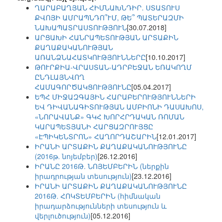
ՂԱՐԱԲԱՂՅԱՆ ՀԻՄՆԱԽՆԴԻՐ. ՍՏԱՏՈՒՍ
ՔՎՈՅԻ ԱՄՐԱՊՆԴՈ՞ՒՄ, ԹԵ՞ ՊԱՏԵՐԱԶՄԻ
ՆԱԽԱՊԱՏՐԱՍՏՈՒԹՅՈՒՆ
[30.07.2018]
ԱՐՑԱԽԻ ՀԱՆՐԱՊԵՏՈՒԹՅԱՆ ԱՐՏԱՔԻՆ
ՔԱՂԱՔԱԿԱՆՈՒԹՅԱՆ
ԱՌԱՆՁՆԱՀԱՏԿՈՒԹՅՈՒՆՆԵՐԸ
[10.10.2017]
ԹՈՒՐՔԻԱ-ՎՐԱՍՏԱՆ-ԱԴՐԲԵՋԱՆ ԵՌԱԿՈՂՄ
ԸՆԴԼԱՅՆՎՈՂ
ՀԱՄԱԳՈՐԾԱԿՑՈՒԹՅՈՒՆԸ
[05.04.2017]
ԵՊՀ ՄԻՋԱԶԳԱՅԻՆ ՀԱՐԱԲԵՐՈՒԹՅՈՒՆՆԵՐԻ
ԵՎ ԴԻՎԱՆԱԳԻՏՈՒԹՅԱՆ ԱՄԲԻՈՆԻ ԴԱՍԱԽՈՍ,
«ՆՈՐԱՎԱՆՔ» ԳԿՀ ԽՈՐՀՐԴԱԿԱՆ ՌՈՄԱՆ
ԿԱՐԱՊԵՏՅԱՆԻ ՀԱՐՑԱԶՐՈՒՅՑԸ
«ԷՊԻԿԵՆՏՐՈՆ» ՀԱՂՈՐԴԱՇԱՐԻՆ
[12.01.2017]
ԻՐԱՆԻ ԱՐՏԱՔԻՆ ՔԱՂԱՔԱԿԱՆՈՒԹՅՈՒՆԸ
(2016թ. նոյեմբեր)
[26.12.2016]
ԻՐԱՆԸ 2016Թ. ՆՈՅԵՄԲԵՐԻՆ (ներքին
իրադրության տեսություն)
[23.12.2016]
ԻՐԱՆԻ ԱՐՏԱՔԻՆ ՔԱՂԱՔԱԿԱՆՈՒԹՅՈՒՆԸ
2016Թ. ՀՈԿՏԵՄԲԵՐԻՆ (հիմնական
իրադարձությունների տեսություն և
վերլուծություն)
[05.12.2016]