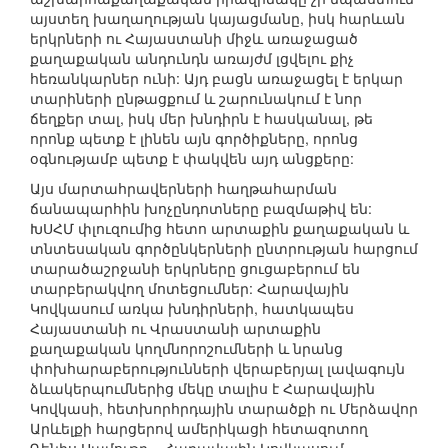
այստեղ խաղաղության կայացմանը, իսկ հարևան
երկրների ու Հայաստանի միջև առաջացած
քաղաքական անդունդն առայժմ լցվելու քիչ
հեռանկարներ ունի: Այդ բացն առաջացել է երկար
տարիների ընթացքում և շարունակում է նոր
ճեղքեր տալ, իսկ մեր խնդիրն է հասկանալ, թե
որոնք պետք է լինեն այն գործիքները, որոնց
օգնությամբ պետք է փակվեն այդ անցքերը:
Այս մարտահրավերների հաղթահարման
ճանապարհին խոչընդոտները բազմաթիվ են:
ԽՍՀՄ փլուզումից հետո արտաքին քաղաքական և
տնտեսական գործընկերների ընտրության հարցում
տարածաշրջանի երկրները ցուցաբերում են
տարբերակվող մոտեցումներ: Հարավային
Կովկասում առկա խնդիրների, հատկապես
Հայաստանի ու Վրաստանի արտաքին
քաղաքական կողմնորոշումների և նրանց
փոխհարաբերությունների վերաբերյալ լավագույն
ձևակերպումներից մեկը տալիս է Հարավային
Կովկասի, հետխորհրդային տարածքի ու Մերձավոր
Արևելքի հարցերով ամերիկացի հետազոտող