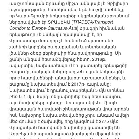
պաշտոնական Երևանը միշտ ակնկալել է Թբիլիսիի
աջակցությունը, հատկապես, եթե հաշվի առնենք,
որ Կարս-Գյումրի երկաթգիծը սկզբնական շրջանում
ներգրավված էր ՏՐԱՍԵԿԱ (
TRACECA-Transport
Corridor to Europe-Caucasus-Asia
) ծրագրի հիմնական
երկաթուղում: Սակայն հասկանալի է, որ
Վրաստանը մտադիր չէ հանուն Հայաստանի
շահերի կորցնել քաղաքական և տնտեսական
լծակներ ձեռք բերելու իր հնարավորությունը: Մի
քանի անգամ հետաձգվելուց հետո, 2016թ.
ավարտին, նախատեսվում էր կատարել երկաթգծի
բացումը, սակայն մինչ օրս դեռևս կան երկաթգծի
որոշ հատվածների անավարտ աշխատանքներ, և
բացումը նախատեսվում է 2017թ. գարնանը:
Նախատեսվում է դրանով տարեկան 5 մլն տոննա
բեռ և 1 մլն մարդ տեղափոխել: Իսկ հետագայում
այս ծավալները պետք է եռապատկվեն: Միայն
վրացական հատվածի շինարարության վրա արդեն
իսկ նախօրոք նախատեսվածից չորս անգամ ավելի
մեծ գումար է ծախսվել, որը կազմում է $775 մլն:
Վրացական հատվածի ծախսերը կատարվել են
Ադրբեջանի տրամադրած վարկային միջոցների