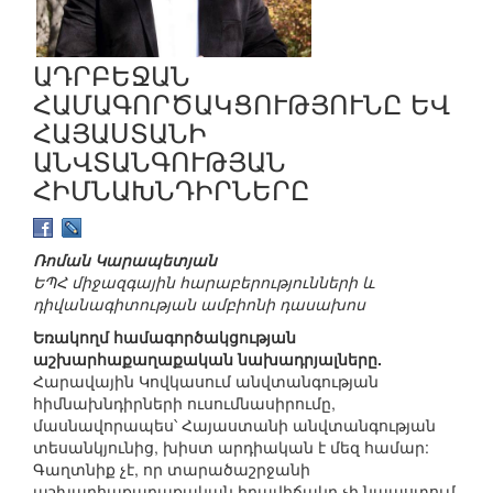
ԱԴՐԲԵՋԱՆ
ՀԱՄԱԳՈՐԾԱԿՑՈՒԹՅՈՒՆԸ ԵՎ
ՀԱՅԱՍՏԱՆԻ
ԱՆՎՏԱՆԳՈՒԹՅԱՆ
ՀԻՄՆԱԽՆԴԻՐՆԵՐԸ
Ռոման Կարապետյան
ԵՊՀ միջազգային հարաբերությունների և
դիվանագիտության ամբիոնի դասախոս
Եռակողմ համագործակցության
աշխարհաքաղաքական նախադրյալները.
Հարավային Կովկասում անվտանգության
հիմնախնդիրների ուսումնասիրումը,
մասնավորապես՝ Հայաստանի անվտանգության
տեսանկյունից, խիստ արդիական է մեզ համար:
Գաղտնիք չէ, որ տարածաշրջանի
աշխարհաքաղաքական իրավիճակը չի նպաստում