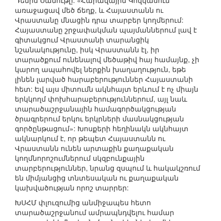
Դենիս Սամութը. «Հարավային Կովկասում
առաջացավ մեծ ճեղք, և Հայաստանն ու
Վրաստանը մնացին դրա տարբեր կողմերում:
Հայաստանը շրջափակման պայմաններում լավ է
գիտակցում Վրաստանի տարանցիկ
նշանակությունը, իսկ Վրաստանն էլ, իր
տարածքում ունենալով մեծաթիվ հայ համայնք, չի
կարող ապահովել ներքին խաղաղություն, եթե
լինեն լարված հարաբերություններ Հայաստանի
հետ: Եվ այս միտումն ակնհայտ երևում է ոչ միայն
երկկողմ փոխհարաբերություններում, այլ նաև
տարածաշրջանային համագործակցության
ծրագրերում երկու երկրների մասնակցության
գործընթացում»: Խոսքերի հեղինակն ակնհայտ
ակնարկում է, որ թեպետ Հայաստանն ու
Վրաստանն ունեն արտաքին քաղաքական
կողմնորոշումներում սկզբունքային
տարբերություններ, նրանց զսպում և հակակշռում
են միմյանցից տնտեսական ու քաղաքական
կախվածության որոշ տարրեր:
ԽՍՀՄ փլուզումից անմիջապես հետո
տարածաշրջանում ամրապնդվելու համար