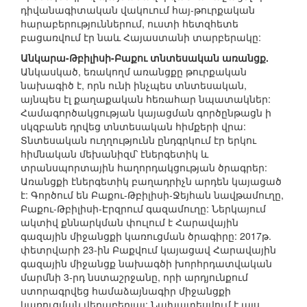
դիվանագիտական վակուում հայ-թուրքական
հարաբերություններում, ուստի հետզհետե
բացառվում էր նաև Հայաստանի տարբերակը:
Անկարա-Թբիլիսի-Բաքու տնտեսական առանցք.
Անկասկած, եռակողմ առանցքը թուրքական
նախագիծ է, որն ունի ինչպես տնտեսական,
այնպես էլ քաղաքական հեռահար նպատակներ:
Համագործակցության կայացման գործընթացն ի
սկզբանե դրվեց տնտեսական հիմքերի վրա:
Տնտեսական ուղղությունն ընդգրկում էր երկու
հիմնական մեխանիզմ՝ էներգետիկ և
տրանսպորտային հաղորդակցության ծրագրեր:
Առանցքի էներգետիկ բաղադրիչն արդեն կայացած
է: Գործում են Բաքու-Թբիլիսի-Ջեյհան նավթամուղը,
Բաքու-Թբիլիսի-Էրզրում գազամուղը: Ներկայում
ակտիվ քննարկման փուլում է Հարավային
գազային միջանցքի կառուցման ծրագիրը: 2017թ.
փետրվարի 23-ին Բաքվում կայացավ Հարավային
գազային միջանցք նախագծի խորհրդատվական
մարմնի 3-րդ նստաշրջանը, որի արդյունքում
ստորագրվեց համաձայնագիր միջանցքի
կառուցման վերաբերյալ: Նախատեսվում է այս