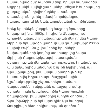
կատարված են): Կարծում ենք, որ այս նախագիծն
Ադրբեջանին ավելի շատ անհրաժեշտ է Եվրոպայից
քաղաքական դիվիդենդներ ստանալու
տեսանկյունից, ինչի մասին հրճվանքով
հայտարարում են նաև ադրբեջանցի գործիչները:
Երեք երկրներն ընդգրկող հաջորդ ծրագիրը
երկաթուղին է: 1993թ. հուլիսին Անկարայում
առաջին անգամ շրջանառության մեջ դրվեց Կարս-
Թբիլիսի երկաթգծի կառուցման գաղափարը: 2005թ.
մայիսի 25-ին Բաքվում երեք երկրների
նախագահների կողմից ստորագրվեց Կարս-
Թբիլիսի-Բաքու երկաթգծի կառուցման
մտադրության վերաբերյալ հուշագիր: Իրականում
այս երկաթգիծն անցնում է ոչ թե Թբիլիսիով, այլ
Ախալքալաքով, իսկ անվան ընտրությունը
կատարվել է դրա տարածաշրջանային
նշանակությունը շեշտադրելու համար:
Հայաստանն ի սկզբանե առաջարկում էր
վերանորոգել և շահագործել Կարս-Գյումրի
երկաթգիծը, իսկ այնտեղից արդեն գործում է
Գյումրի-Թբիլիսի երկաթուղին: Այս հարցով
Թուրքիայի հետ երկխոսության գործում