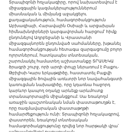
Տրապիզոնի հռչակագիրը, որով նախատեսվում է
միջազգային կազմակերպություններում
միասնական և միմյանց աջակցելու
քաղաքականություն, համագործակցություն
Աբխազիայի, Հարավային Օսիայի և արցախյան
հիմնախնդիրների կարգավորման հարցում՝ հիմք
ընդունելով Ադրբեջանի և Վրաստանի
միջազգայնորեն ընդունված սահմանները, խթանել
համագործակցության հետագա զարգացումը բոլոր
ոլորտներում, հատկապես տնտեսական,
շարունակել համատեղ աշխատանքը ՏՐԱՍԵԿԱ
ծրագրի շուրջ, որի արդի փուլը ներառում է Բաքու-
Թբիլիսի-Կարս երկաթգիծը, հաստատել Բաքվի
միջազգային ծովային առևտրի նոր նավահանգստի
կառուցման նախագիծը, որը կդառնա հաջորդ
կարևոր կապող օղակը արևելք-արևմուտք
տրանսպորտային միջանցքում: Սա եռակողմ
առաջին պաշտոնական նման փաստաթուղթն է,
որը ռազմավարական փաստաթղթի
համարժեքություն ունի: Տրապիզոնի հռչակագրով,
փաստորեն, եռակողմ տնտեսական
համագործակցությունը դրվեց նոր հարթակի վրա՝
ամրապնդվելով քաղաքական