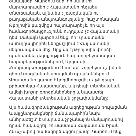
ծավալներ: Կարծում ենք, որ սա լուրջ
մարտահրավեր է Հայաստանի ինչպես
տնտեսական, այնպես էլ ռազմական ու
քաղաքական անվտանգությանը: Պաշտոնական
Թբիլիսին բազմիցս հայտարարել է, որ այս
համագործակցությունն ուղղված չէ Հայաստանի
դեմ: Սակայն կարծում ենք, որ Վրաստանն
անուղղակիորեն ներքաշվում է Հայաստանի
մեկուսացման մեջ: Որքան էլ Թբիլիսին փորձի
պահպանել չեզոքություն հայ-ադրբեջանական
հարաբերություններում, Արցախի
Հանրապետությունում կամ ՀՀ-Ադրբեջան շփման
գծում ռազմական սրացման պայմաններում
Վրաստանը կարող է կողմնորոշվել ոչ թե դեպի
քրիստոնյա Հայաստանը, այլ դեպի տնտեսական
ավելի խոշոր գործընկերները և նպաստել
Հայաստանի տնտեսական շրջափակմանը:
Այս համագործակցության ազդեցության թուլացման
և այլընտրանքների ճանապարհին նախ
անհրաժեշտ է տարածաշրջանային մակարդակով
դրան հակազդել Ռուսաստան-Հայաստան-Իրան
ձևաչափով համագործակցությամբ: Կարծում ենք,