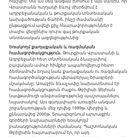
հաշվին: Սա ևս մեկ անգամ խոսում է այն մասին, որ
Վրաստանն ուղղակի ձևով մխրճվում է
ադրբեջանական և թուրքական տնտեսական
կախվածության ճահիճ, ինչը ժամանակի
ընթացքում ավելի քիչ հնարավորություններ է
տալիս վերջինիս դուրս գալ թուրքական
տնտեսական ազդեցությունից:
Եռակողմ քաղաքական և ռազմական
համագործակցություն.
Թուրքիան Վրաստանի և
Ադրբեջանի հետ տնտեսական ձևաչափով
բավական ամուր հիմքեր ապահովելուց հետո
ձեռնամուխ եղավ նաև քաղաքական ու ռազմական
համագործակցության վերաբերյալ ծրագրերի
մշակմանը: Առաջին ձևաչափը նախատեսում էր
համագործակցություն Բաքու-Թբիլիսի-Ջեյհան
նավթամուղի անվտանգությունը պաշտպանելու
նպատակով: Այս գաղափարն առաջին անգամ
շրջանառության մեջ դրվեց 1999թ. վերջից և
քննարկվեց 2000թ. Տրապիզոնում արտաքին
գործերի նախարարների եռակողմ
բանակցությունների ժամանակ: Պաշտոնական
Թբիլիսին հայտարարում էր, որ այդ