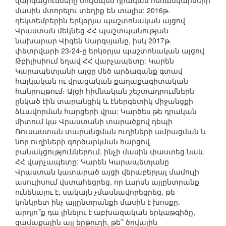
զարգացումները նույնպես դրական հեռանկարների
մասին մտորելու տեղիք են տալիս: 2016թ.
դեկտեմբերին երկօրյա պաշտոնական այցով
Վրաստան մեկնեց ՀՀ պաշտպանության
նախարար Վիգեն Սարգսյանը, իսկ 2017թ.
փետրվարի 23-24-ը երկօրյա պաշտոնական այցով
Թբիլիսիում եղավ ՀՀ վարչապետը: Կարեն
Կարապետյանի այցը մեծ արձագանք գտավ
հայկական ու վրացական քաղաքագիտական
հանրույթում։ Այցի հիմնական շեշտադրումներն
ընկած էին տարանցիկ և էներգետիկ միջանցքի
ձևավորման հարցերի վրա: Կարծես թե դրական
միտում կա Վրաստանի տարածքով դեպի
Ռուսաստան տարանցման ուղիների ամրացման և
նոր ուղիների գործարկման հարցով
բանակցություններում, ինչի մասին փաստեց նաև
ՀՀ վարչապետը: Կարեն Կարապետյանը
Վրաստան կատարած այցի վերաբերյալ մամուլի
ասուլիսում վստահեցրեց, որ Լարսն այլընտրանք
ունենալու է, սակայն չմասնավորեցրեց, թե
կոնկրետ ինչ այլընտրանքի մասին է խոսքը.
արդյո՞ք դա լինելու է աբխազական երկաթգիծը,
ցամաքային այլ երթուղի, թե՞ ծովային