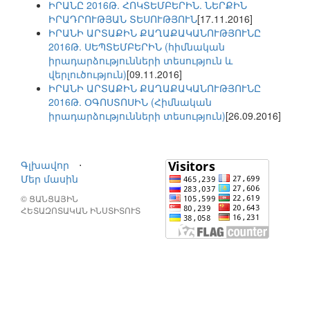
ԻՐԱՆԸ 2016Թ. ՀՈԿՏԵՄԲԵՐԻՆ. ՆԵՐՔԻՆ
ԻՐԱԴՐՈՒԹՅԱՆ ՏԵՍՈՒԹՅՈՒՆ
[17.11.2016]
ԻՐԱՆԻ ԱՐՏԱՔԻՆ ՔԱՂԱՔԱԿԱՆՈՒԹՅՈՒՆԸ
2016Թ. ՍԵՊՏԵՄԲԵՐԻՆ (հիմնական
իրադարձությունների տեսություն և
վերլուծություն)
[09.11.2016]
ԻՐԱՆԻ ԱՐՏԱՔԻՆ ՔԱՂԱՔԱԿԱՆՈՒԹՅՈՒՆԸ
2016Թ. ՕԳՈՍՏՈՍԻՆ (Հիմնական
իրադարձությունների տեսություն)
[26.09.2016]
Գլխավոր
⋅
Մեր մասին
© ՑԱՆՑԱՅԻՆ
ՀԵՏԱԶՈՏԱԿԱՆ ԻՆՍՏԻՏՈՒՏ