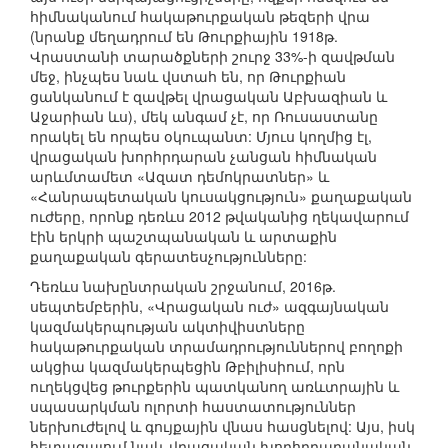
հիմնականում հակաթուրքական թեզերի վրա
(նրանք մեղադրում են Թուրքիային 1918թ.
Վրաստանի տարածքների շուրջ 33%-ի զավթման
մեջ, ինչպես նաև վստահ են, որ Թուրքիան
ցանկանում է զավթել վրացական Աբխազիան և
Աջարիան ևս), մեկ անգամ չէ, որ Ռուսաստանը
որակել են որպես օկուպանտ: Մյուս կողմից էլ,
վրացական խորհրդարան չանցան հիմնական
արևմտամետ «Ազատ դեմոկրատներ» և
«Հանրապետական կուսակցություն» քաղաքական
ուժերը, որոնք դեռևս 2012 թվականից ղեկավարում
էին երկրի պաշտպանական և արտաքին
քաղաքական գերատեսչությունները:
Դեռևս նախընտրական շրջանում, 2016թ.
սեպտեմբերին, «Վրացական ուժ» ազգայնական
կազմակերպության ակտիվիստները
հակաթուրքական տրամադրություններով բողոքի
ակցիա կազմակերպեցին Թբիլիսիում, որն
ուղեկցվեց թուրքերին պատկանող առևտրային և
սպասարկման ոլորտի հաստատություններ
ներխուժելով և գույքային վնաս հասցնելով: Այս, իսկ
հետագայում նաև վրացական խորհրդարանական