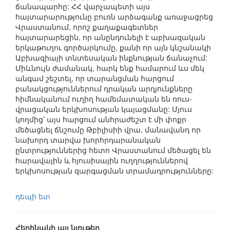
ճանապարհը: ՀՀ վարչապետի այս
հայտարարությունը բուռն արձագանք առաջացրեց
Վրաստանում, որոշ քաղաքագետներ
հայտարարեցին, որ անընդունելի է աբխազական
երկաթուղու գործարկումը, քանի որ այն կնշանակի
Աբխազիայի տնտեսական ինքնության ճանաչում:
Միևնույն ժամանակ, հարկ ենք համարում ևս մեկ
անգամ շեշտել, որ տարանցման հարցում
բանակցություններում դրական արդյունքները
հիմնականում ուղիղ համեմատական են ռուս-
վրացական երկխոսության կայացմանը: Մյուս
կողմից՝ այս հարցում անհրաժեշտ է մի փոքր
մեծացնել ճնշումը Թբիլիսիի վրա, մանավանդ որ
նախորդ տարվա խորհրդարանական
ընտրություններից հետո Վրաստանում մեծացել են
հարավային և հյուսիսային ուղղություններով
երկխոսության զարգացման տրամադրությունները:
դեպի ետ
Հեղինակի այլ նյութեր