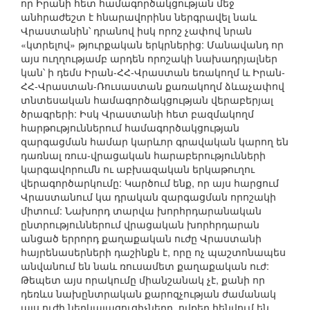
որ Իրանի հետ համագործակցության մեջ
անհրաժեշտ է հնարավորինս ներգրավել նաև
Վրաստանին՝ դրանով իսկ որոշ չափով նրան
«կտրելով» թյուրքական երկրներից: Մանավանդ որ
այս ուղղությամբ արդեն որոշակի նախադրյալներ
կան՝ ի դեմս Իրան-ՀՀ-Վրաստան եռակողմ և Իրան-
ՀՀ-Վրաստան-Ռուսաստան քառակողմ ձևաչափով
տնտեսական համագործակցության վերաբերյալ
ծրագրերի: Իսկ Վրաստանի հետ բազմակողմ
հարթություններում համագործակցության
զարգացման համար կարևոր գրավական կարող են
դառնալ ռուս-վրացական հարաբերությունների
կարգավորումն ու աբխազական երկաթուղու
վերագործարկումը: Կարծում ենք, որ այս հարցում
Վրաստանում կա դրական զարգացման որոշակի
միտում: Նախորդ տարվա խորհրդարանական
ընտրություններում վրացական խորհրդարան
անցած երրորդ քաղաքական ուժը Վրաստանի
հայրենասերների դաշինքն է, որը ոչ պաշտոնապես
անվանում են նաև ռուսամետ քաղաքական ուժ:
Թեպետ այս որակումը միանշանակ չէ, քանի որ
դեռևս նախընտրական քարոզչության ժամանակ
այս ուժի ներկայացուցիչները, ովքեր հենվում են