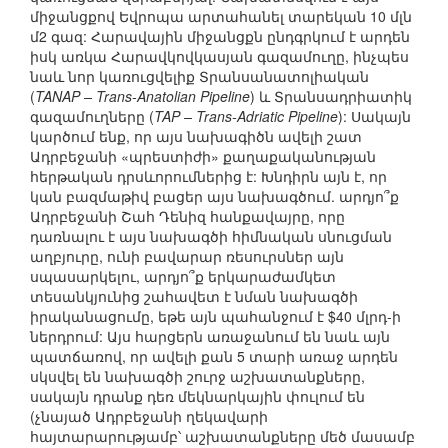
միջանցքով Եվրոպա արտահանել տարեկան 10 մլն
մ2 գազ: Հարավային միջանցքն ընդգրկում է արդեն
իսկ առկա Հարավկովկասյան գազամուղը, ինչպես
նաև նոր կառուցվելիք Տրանսանատոլիական
(
TANAP – Trans-Anatolian Pipeline
) և Տրանսադրիատիկ
գազամուղները (
TAP – Trans-Adriatic Pipeline
): Սակայն
կարծում ենք, որ այս նախագիծն ավելի շատ
Ադրբեջանի «պրեստիժի» քաղաքականության
հերթական դրսևորումներից է: Խնդիրն այն է, որ
կան բազմաթիվ բացեր այս նախագծում. արդյո՞ք
Ադրբեջանի Շահ Դենիզ հանքավայրը, որը
դառնալու է այս նախագծի հիմնական սնուցման
աղբյուրը, ունի բավարար ռեսուրսներ այն
սպասարկելու, արդյո՞ք երկարաժամկետ
տեսանկյունից շահավետ է նման նախագծի
իրականացումը, եթե այն պահանջում է $40 մլրդ-ի
ներդրում: Այս հարցերն առաջանում են նաև այն
պատճառով, որ ավելի քան 5 տարի առաջ արդեն
սկսվել են նախագծի շուրջ աշխատանքները,
սակայն դրանք դեռ մեկնարկային փուլում են
(չնայած Ադրբեջանի ղեկավարի
հայտարարությամբ՝ աշխատանքները մեծ մասամբ