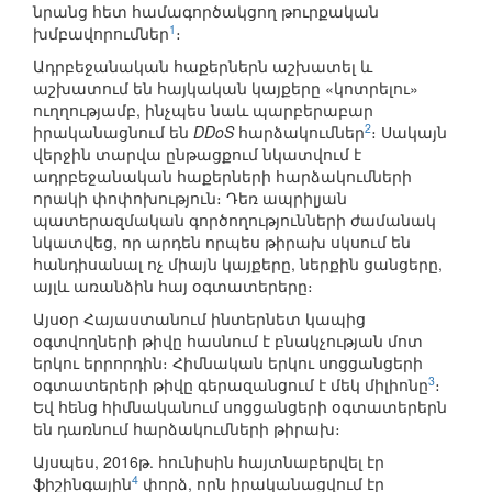
նրանց հետ համագործակցող թուրքական
1
խմբավորումներ
։
Ադրբեջանական հաքերներն աշխատել և
աշխատում են հայկական կայքերը «կոտրելու»
ուղղությամբ, ինչպես նաև պարբերաբար
2
իրականացնում են
DDoS
հարձակումներ
։ Սակայն
վերջին տարվա ընթացքում նկատվում է
ադրբեջանական հաքերների հարձակումների
որակի փոփոխություն։ Դեռ ապրիլյան
պատերազմական գործողությունների ժամանակ
նկատվեց, որ արդեն որպես թիրախ սկսում են
հանդիսանալ ոչ միայն կայքերը, ներքին ցանցերը,
այլև առանձին հայ օգտատերերը։
Այսօր Հայաստանում ինտերնետ կապից
օգտվողների թիվը հասնում է բնակչության մոտ
երկու երրորդին։ Հիմնական երկու սոցցանցերի
3
օգտատերերի թիվը գերազանցում է մեկ միլիոնը
։
Եվ հենց հիմնականում սոցցանցերի օգտատերերն
են դառնում հարձակումների թիրախ։
Այսպես, 2016թ. հունիսին հայտնաբերվել էր
4
ֆիշինգային
փորձ, որն իրականացվում էր