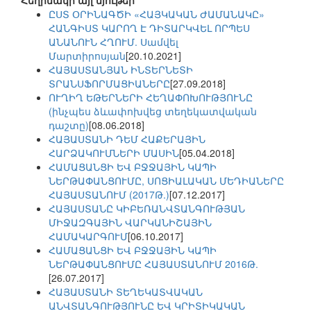
Հեղինակի այլ նյութեր
ԸՍՏ ՕՐԻՆԱԳԾԻ «ՀԱՅԿԱԿԱՆ ԺԱՄԱՆԱԿԸ»
ՀԱՆԳԻՍՏ ԿԱՐՈՂ Է ԴԻՏԱՐԿՎԵԼ ՈՐՊԵՍ
ԱՆԱՆՈՒՆ ՀՂՈՒՄ. Սամվել
Մարտիրոսյան
[20.10.2021]
ՀԱՅԱՍՏԱՆՅԱՆ ԻՆՏԵՐՆԵՏԻ
ՏՐԱՆՍՖՈՐՄԱՑԻԱՆԵՐԸ
[27.09.2018]
ՈՒՂԻՂ ԵԹԵՐՆԵՐԻ ՀԵՂԱՓՈԽՈՒԹՅՈՒՆԸ
(ինչպես ձևափոխվեց տեղեկատվական
դաշտը)
[08.06.2018]
ՀԱՅԱՍՏԱՆԻ ԴԵՄ ՀԱՔԵՐԱՅԻՆ
ՀԱՐՁԱԿՈՒՄՆԵՐԻ ՄԱՍԻՆ
[05.04.2018]
ՀԱՄԱՑԱՆՑԻ ԵՎ ԲՋՋԱՅԻՆ ԿԱՊԻ
ՆԵՐԹԱՓԱՆՑՈՒՄԸ, ՍՈՑԻԱԼԱԿԱՆ ՄԵԴԻԱՆԵՐԸ
ՀԱՅԱՍՏԱՆՈՒՄ (2017Թ.)
[07.12.2017]
ՀԱՅԱՍՏԱՆԸ ԿԻԲԵՌԱՆՎՏԱՆԳՈՒԹՅԱՆ
ՄԻՋԱԶԳԱՅԻՆ ՎԱՐԿԱՆԻՇԱՅԻՆ
ՀԱՄԱԿԱՐԳՈՒՄ
[06.10.2017]
ՀԱՄԱՑԱՆՑԻ ԵՎ ԲՋՋԱՅԻՆ ԿԱՊԻ
ՆԵՐԹԱՓԱՆՑՈՒՄԸ ՀԱՅԱՍՏԱՆՈՒՄ 2016Թ.
[26.07.2017]
ՀԱՅԱՍՏԱՆԻ ՏԵՂԵԿԱՏՎԱԿԱՆ
ԱՆՎՏԱՆԳՈՒԹՅՈՒՆԸ ԵՎ ԿՐԻՏԻԿԱԿԱՆ