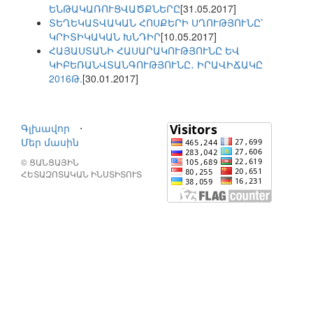
ԵՆԹԱԿԱՌՈՒՑՎԱԾՔՆԵՐԸ
[31.05.2017]
ՏԵՂԵԿԱՏՎԱԿԱՆ ՀՈՍՔԵՐԻ ՍՂՈՒԹՅՈՒՆԸ՝
ԿՐԻՏԻԿԱԿԱՆ ԽՆԴԻՐ
[10.05.2017]
ՀԱՅԱՍՏԱՆԻ ՀԱՍԱՐԱԿՈՒԹՅՈՒՆԸ ԵՎ
ԿԻԲԵՌԱՆՎՏԱՆԳՈՒԹՅՈՒՆԸ․ ԻՐԱՎԻՃԱԿԸ
2016Թ.
[30.01.2017]
Գլխավոր
⋅
Մեր մասին
© ՑԱՆՑԱՅԻՆ
ՀԵՏԱԶՈՏԱԿԱՆ ԻՆՍՏԻՏՈՒՏ