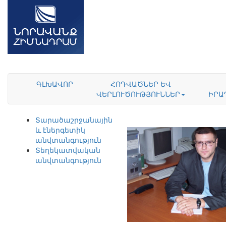
ԳԼԽԱՎՈՐ
ՀՈԴՎԱԾՆԵՐ ԵՎ
ՎԵՐԼՈՒԾՈՒԹՅՈՒՆՆԵՐ
ԻՐԱ
Տարածաշրջանային
և էներգետիկ
անվտանգություն
Տեղեկատվական
անվտանգություն