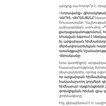
արդյոք սա հորդո՞ր է, ո
«Նորավանք» գիտակրթակ
ԿԱՐԵՆ ՎԵՐԱՆՅԱՆԸ
նկատե
Ռուսաստանի Դաշնության
ամրապնդելու առումով.
«
քաղաքականությունում, հ
Մոսկվան ձգտում է ներկա
եւ արցախյան հիմնախնդրի 
մերձավորարեւելյան ուղ
առանցքային նշանակությո
Վերանյանը
:
Նրա կարծիքով` արցախյա
հայտարարությունը խոսու
ռեսուրսներին, որոնց օ
որ արցախյան հիմնախնդրի
հակամարտող կողմերի դիրք
հիմնարար սկզբունքների շ
փոխզիջման հիման վրա գ
փորձագետը:
Ինչ վերաբերում է Ս. Լ