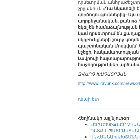
դրսեւորման անհրաժեշտու
շրջանում.
«Դա նկատելի է
գործողություններից: Այս
ադրբեջանական, քան թե հ
եկել են համաձայնության 
կամ դրսեւորում են քաղաք
սկզբունքների շուրջ կողմ
պաշտոնական Մոսկվան` կ
նշեցի, հակամարտության 
Լավրովի հայտարարությու
հաջողություններ արձանա
ԶՎԱՐԹ ԽԱՉԱՏՐՅԱՆ
http://www.iravunk.com/news/
դեպի ետ
Հեղինակի այլ նյութեր
«ԵՐԱՇԽԻՔՆԵՐ ՉԿԱՆ
ՊԵՏՔ Է ՊԱՏՐԱՍՏՎԵԼ
ՍԱՀՄԱՆԱԽԱԽՏՄԱՆ Դ