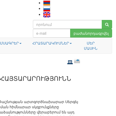
բաժանորդագրվել
ՄՍԱԳՐԵՐ
ՀՐԱՏԱՐԱԿՈՒՄՆԵՐ
ՄԵՐ
ՄԱՍԻՆ
 ՀԱՅՏԱՐԱՐՈՒԹՅՈՒՆՆ
ի Դաշնության արտգործնախարար Սերգեյ
րման հիմնարար սկզբունքները
ձայնությունները վերաբերում են այդ