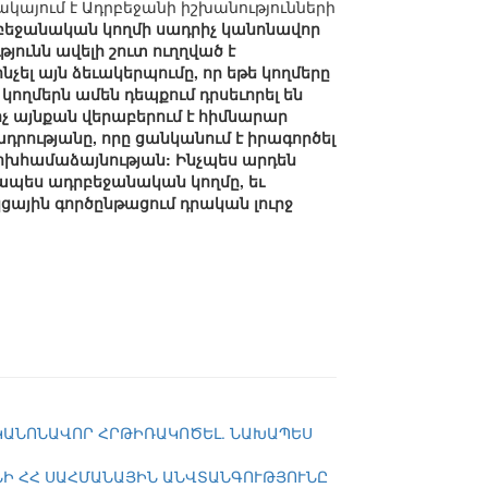
ակայում է Ադրբեջանի իշխանությունների
դրբեջանական կողմի սադրիչ կանոնավոր
թյունն ավելի շուտ ուղղված է
ել այն ձեւակերպումը, որ եթե կողմերը
կողմերն ամեն դեպքում դրսեւորել են
ոչ այնքան վերաբերում է հիմնարար
դրությանը, որը ցանկանում է իրագործել
ոխհամաձայնության: Ինչպես արդեն
րապես ադրբեջանական կողմը, եւ
ցային գործընթացում դրական լուրջ
 ԿԱՆՈՆԱՎՈՐ ՀՐԹԻՌԱԿՈԾԵԼ. ՆԱԽԱՊԵՍ
ՆԻ ՀՀ ՍԱՀՄԱՆԱՅԻՆ ԱՆՎՏԱՆԳՈՒԹՅՈՒՆԸ