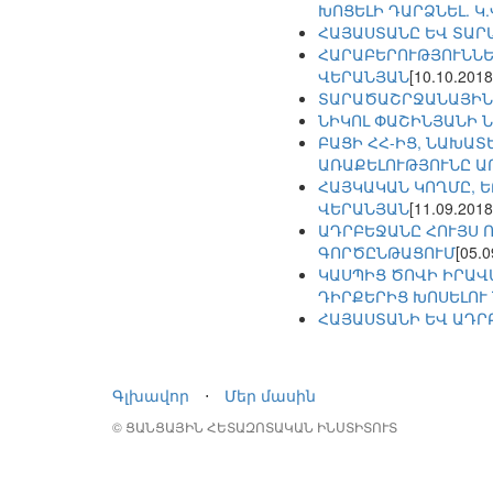
ԽՈՑԵԼԻ ԴԱՐՁՆԵԼ. Կ
ՀԱՅԱՍՏԱՆԸ ԵՎ ՏԱՐ
ՀԱՐԱԲԵՐՈՒԹՅՈՒՆՆԵՐ
ՎԵՐԱՆՅԱՆ
[10.10.2018
ՏԱՐԱԾԱՇՐՋԱՆԱՅԻՆ
ՆԻԿՈԼ ՓԱՇԻՆՅԱՆԻ 
ԲԱՑԻ ՀՀ-ԻՑ, ՆԱԽԱՏ
ԱՌԱՔԵԼՈՒԹՅՈՒՆԸ Ա
ՀԱՅԿԱԿԱՆ ԿՈՂՄԸ, Ե
ՎԵՐԱՆՅԱՆ
[11.09.2018
ԱԴՐԲԵՋԱՆԸ ՀՈՒՅՍ 
ԳՈՐԾԸՆԹԱՑՈՒՄ
[05.0
ԿԱՍՊԻՑ ԾՈՎԻ ԻՐԱՎ
ԴԻՐՔԵՐԻՑ ԽՈՍԵԼՈՒ 
ՀԱՅԱՍՏԱՆԻ ԵՎ ԱԴՐ
Գլխավոր
⋅
Մեր մասին
© ՑԱՆՑԱՅԻՆ ՀԵՏԱԶՈՏԱԿԱՆ ԻՆՍՏԻՏՈՒՏ