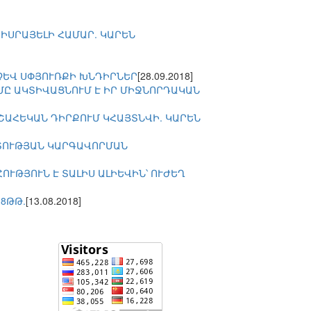
ԻՍՐԱՅԵԼԻ ՀԱՄԱՐ. ԿԱՐԵՆ
ՉԵՎ ՍՓՅՈՒՌՔԻ ԽՆԴԻՐՆԵՐ
[28.09.2018]
ՂՄԸ ԱԿՏԻՎԱՑՆՈՒՄ Է ԻՐ ՄԻՋՆՈՐԴԱԿԱՆ
ՇԱՀԵԿԱՆ ԴԻՐՔՈՒՄ ԿՀԱՅՏՆՎԻ. ԿԱՐԵՆ
ՐՏՈՒԹՅԱՆ ԿԱՐԳԱՎՈՐՄԱՆ
ՒԹՅՈՒՆ Է ՏԱԼԻՍ ԱԼԻԵՎԻՆ՝ ՈՒԺԵՂ
8ԹԹ.
[13.08.2018]