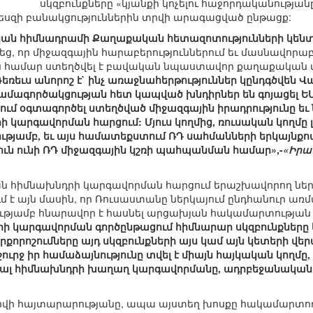
սկզբունքները «կյանքի կոչելու հաջորդականությանը»
րպեսզի բանակցություններին տրվի արագացված ընթացք:
ան հիմնադրամի Քաղաքական հետազոտությունների կեն
ց, որ միջազգային հարաբերություններում եւ մասնավո
 համար ստեղծվել է բավական նպաստավոր քաղաքական մի
Դեռեւս անորոշ է` ինչ առաջնահերթություններ կընդգծվեն
ամագործակցության հետ կապված խնդիրներ են գոյացել ԵՄ-
յում օգտագործել ստեղծված միջազգային իրադրությունը ե
կարգավորման հարցում: Մյուս կողմից, ռուսական կողմը լո
ղությամբ, եւ այս համատեքստում ՌԴ սահմանների երկայն
ւն ունի ՌԴ միջազգային կշռի պահպանման համար»,-
«Իրա
ն հիմնախնդրի կարգավորման հարցում երաշխավորող ներկ
մ է այն մասին, որ Ռուսաստանը ներկայում ընդհանուր ա
գնությամբ հնարավոր է հասնել արցախյան հակամարտությ
 կարգավորման գործընթացում հիմնարար սկզբունքները եր
որոշումները այդ սկզբունքների այս կամ այն կետերի վերա
ուրջ իր համաձայնությունը տվել է միայն հայկական կողմ
ալ հիմնախնդրի խաղաղ կարգավորմանը, ադրբեջանական կո
ավրովի հայտարարությանը, ապա այստեղ խոսքը հակամարտ