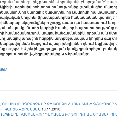
թյան մասին էր, ինչը Կարեն Վերանյանի բնորոշմամբ` բաց
 Ալիեւի ագրեսիվ հռետորաբանությունից, շփման գծում ա
 տեսանկյունից կարելի է ենթադրել, որ Լավրովի հայտարարու
այկական կողմին: Տրամաբանորեն հակասական կարող է հնչ
հիմնարար սկզբունքների շուրջ, ապա դա հաստատում է, որ 
ական կամք. Ուստի կարելի է ասել, որ հայտարարությունը 
երի համաձայնություն տալու հանգամանքին, որքան այն մտա
ոչ անելով առաջին հերթին ադրբեջանական կողմին գալ փ
կարգավորման հարցում այսօր խնդիրներ դնում է գլխավո
նը ուղերձ է Ալիեւին քաղաքական կամք դրսևորելու` բանակ
գրելու առումով»,-եզրափակեց Կ.Վերանյանը:
26592
, ՈՐ ՄԻ ՕՐ ԱԴՐԲԵՋԱՆԸ ՉԻ ՓՈՐՁԻ ՀԱՅԱՍՏԱՆԻ ԳՅՈՒՂԵՐԸ
». ԿԱՐԵՆ ՎԵՐԱՆՅԱՆ
[13.11.2018]
ԵՊՔԵՐԸ ԿԱՆՈՆԱՎՈՐ ԴԱՐՁՆԵԼՈՎ՝ ԹՈՒՐՔԻԱՆ ՆՊԱՏԱԿ ՈՒ