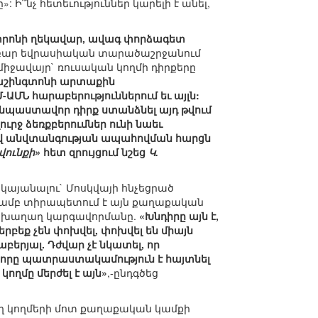
: Ի՞նչ հետեւություններ կարելի է անել,
տրոնի ղեկավար, ավագ փորձագետ
րաբար եվրասիական տարածաշրջանում
ջավայր` ռուսական կողմի դիրքերը
 Վաշինգտոնի արտաքին
ԱՄՆ հարաբերություններում եւ այլն:
ւ նպաստավոր դիրք ստանձնել այդ թվում
ւրջ ձեռքբերումներ ունի նաեւ
քով անվտանգության ապահովման հարցն
վունքի»
հետ զրույցում նշեց
Կ.
այանալու` Մոսկվայի հնչեցրած
ռմամբ տիրապետում է այն քաղաքական
ան խաղաղ կարգավորմանը.
«Խնդիրը այն է,
բեք չեն փոխվել, փոխվել են միայն
բերյալ. Դժվար չէ նկատել, որ
ը, որը պատրաստակամություն է հայտնել
ղմը մերժել է այն»
,-ընդգծեց
ող կողմերի մոտ քաղաքական կամքի