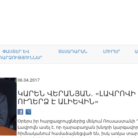
ՓԱՍՏԵՐ ԵՎ
ՏԵՍԱԴԱՐԱՆ
ԼՈՒՐԵՐ
Ա
ԴԱՐՁՈՒԹՅՈՒՆՆԵՐ
06.04.2017
ԿԱՐԵՆ ՎԵՐԱՆՅԱՆ. «ԼԱՎՐՈՎԻ
ՈՒՂԵՐՁ Է ԱԼԻԵՎԻՆ»
Օրերս իր հարցազրույցներից մեկում Ռուսաստան
Լավրովն ասել է, որ ղարաբաղյան խնդրի կարգավո
հիմնականում համաձայնեցված են, իսկ առկա տարա