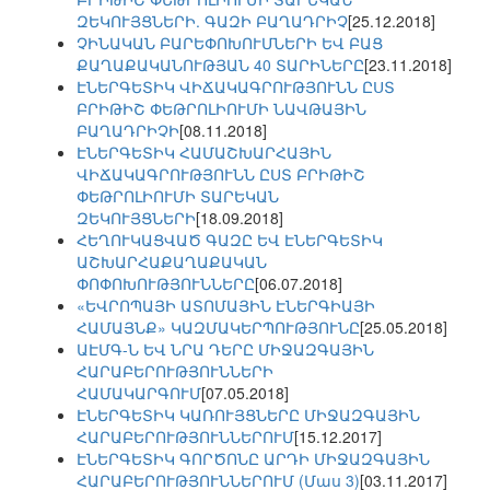
ԶԵԿՈՒՅՑՆԵՐԻ. ԳԱԶԻ ԲԱՂԱԴՐԻՉ
[25.12.2018]
ՉԻՆԱԿԱՆ ԲԱՐԵՓՈԽՈՒՄՆԵՐԻ ԵՎ ԲԱՑ
ՔԱՂԱՔԱԿԱՆՈՒԹՅԱՆ 40 ՏԱՐԻՆԵՐԸ
[23.11.2018]
ԷՆԵՐԳԵՏԻԿ ՎԻՃԱԿԱԳՐՈՒԹՅՈՒՆՆ ԸՍՏ
ԲՐԻԹԻՇ ՓԵԹՐՈԼԻՈՒՄԻ ՆԱՎԹԱՅԻՆ
ԲԱՂԱԴՐԻՉԻ
[08.11.2018]
ԷՆԵՐԳԵՏԻԿ ՀԱՄԱՇԽԱՐՀԱՅԻՆ
ՎԻՃԱԿԱԳՐՈՒԹՅՈՒՆՆ ԸՍՏ ԲՐԻԹԻՇ
ՓԵԹՐՈԼԻՈՒՄԻ ՏԱՐԵԿԱՆ
ԶԵԿՈՒՅՑՆԵՐԻ
[18.09.2018]
ՀԵՂՈՒԿԱՑՎԱԾ ԳԱԶԸ ԵՎ ԷՆԵՐԳԵՏԻԿ
ԱՇԽԱՐՀԱՔԱՂԱՔԱԿԱՆ
ՓՈՓՈԽՈՒԹՅՈՒՆՆԵՐԸ
[06.07.2018]
«ԵՎՐՈՊԱՅԻ ԱՏՈՄԱՅԻՆ ԷՆԵՐԳԻԱՅԻ
ՀԱՄԱՅՆՔ» ԿԱԶՄԱԿԵՐՊՈՒԹՅՈՒՆԸ
[25.05.2018]
ԱԷՄԳ-Ն ԵՎ ՆՐԱ ԴԵՐԸ ՄԻՋԱԶԳԱՅԻՆ
ՀԱՐԱԲԵՐՈՒԹՅՈՒՆՆԵՐԻ
ՀԱՄԱԿԱՐԳՈՒՄ
[07.05.2018]
ԷՆԵՐԳԵՏԻԿ ԿԱՌՈՒՅՑՆԵՐԸ ՄԻՋԱԶԳԱՅԻՆ
ՀԱՐԱԲԵՐՈՒԹՅՈՒՆՆԵՐՈՒՄ
[15.12.2017]
ԷՆԵՐԳԵՏԻԿ ԳՈՐԾՈՆԸ ԱՐԴԻ ՄԻՋԱԶԳԱՅԻՆ
ՀԱՐԱԲԵՐՈՒԹՅՈՒՆՆԵՐՈՒՄ (Մաս 3)
[03.11.2017]