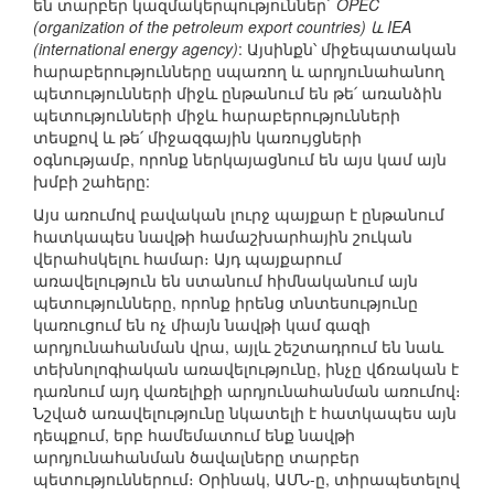
են տարբեր կազմակերպություններ`
OPEC
(organization of the petroleum export countries) և IEA
(international energy agency)
: Այսինքն՝ միջեպատական
հարաբերությունները սպառող և արդյունահանող
պետությունների միջև ընթանում են թե՛ առանձին
պետությունների միջև հարաբերությունների
տեսքով և թե՛ միջազգային կառույցների
օգնությամբ, որոնք ներկայացնում են այս կամ այն
խմբի շահերը:
Այս առումով բավական լուրջ պայքար է ընթանում
հատկապես նավթի համաշխարհային շուկան
վերահսկելու համար։ Այդ պայքարում
առավելություն են ստանում հիմնականում այն
պետությունները, որոնք իրենց տնտեսությունը
կառուցում են ոչ միայն նավթի կամ գազի
արդյունահանման վրա, այլև շեշտադրում են նաև
տեխնոլոգիական առավելությունը, ինչը վճռական է
դառնում այդ վառելիքի արդյունահանման առումով։
Նշված առավելությունը նկատելի է հատկապես այն
դեպքում, երբ համեմատում ենք նավթի
արդյունահանման ծավալները տարբեր
պետություններում։ Օրինակ, ԱՄՆ-ը, տիրապետելով