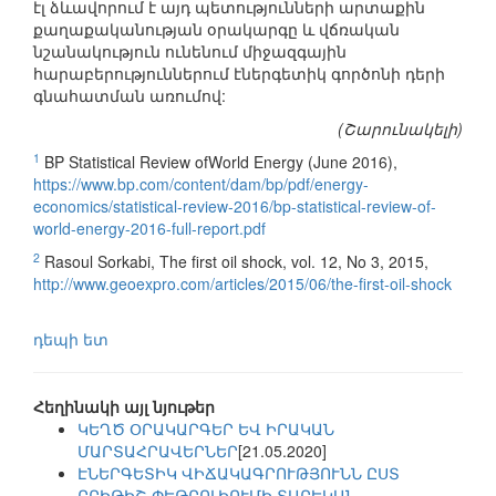
էլ ձևավորում է այդ պետությունների արտաքին
քաղաքականության օրակարգը և վճռական
նշանակություն ունենում միջազգային
հարաբերություններում էներգետիկ գործոնի դերի
գնահատման առումով:
(Շարունակելի)
1
BP Statistical Review ofWorld Energy (June 2016),
https://www.bp.com/content/dam/bp/pdf/energy-
economics/statistical-review-2016/bp-statistical-review-of-
world-energy-2016-full-report.pdf
2
Rasoul Sorkabi, The first oil shock, vol. 12, No 3, 2015,
http://www.geoexpro.com/articles/2015/06/the-first-oil-shock
դեպի ետ
Հեղինակի այլ նյութեր
ԿԵՂԾ ՕՐԱԿԱՐԳԵՐ ԵՎ ԻՐԱԿԱՆ
ՄԱՐՏԱՀՐԱՎԵՐՆԵՐ
[21.05.2020]
ԷՆԵՐԳԵՏԻԿ ՎԻՃԱԿԱԳՐՈՒԹՅՈՒՆՆ ԸՍՏ
ԲՐԻԹԻՇ ՓԵԹՐՈԼԻՈՒՄԻ ՏԱՐԵԿԱՆ