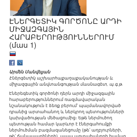
ԷՆԵՐԳԵՏԻԿ ԳՈՐԾՈՆԸ ԱՐԴԻ
ՄԻՋԱԶԳԱՅԻՆ
ՀԱՐԱԲԵՐՈՒԹՅՈՒՆՆԵՐՈՒՄ
(մաս 1)
Արմեն Մանվելյան
Էներգետիկ աշխարհաքաղաքականության և
միջազգային անվտանգության մասնագետ, պ.գ.թ.
Էներեգետիկ գործոնի դերն արդի միջազգային
հարաբերություններում ռազմավարական
նշանակություն է ձեռք բերում՝ պայմանավորված
դրանից արտահանող և ներկրող պետությունների
կախվածության մեծացումից։ Եթե ներմուծող
պետության համար կարևոր է էներգահումքի
ներմուծման բազմազանեցումը (թե՛ աղբյուրների,
թե՛ ճանապարհների), ապա արտահանողի համար