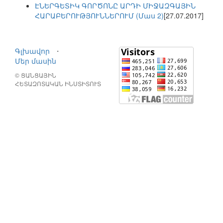
ԷՆԵՐԳԵՏԻԿ ԳՈՐԾՈՆԸ ԱՐԴԻ ՄԻՋԱԶԳԱՅԻՆ
ՀԱՐԱԲԵՐՈՒԹՅՈՒՆՆԵՐՈՒՄ (Մաս 2)
[27.07.2017]
Գլխավոր
⋅
Մեր մասին
© ՑԱՆՑԱՅԻՆ
ՀԵՏԱԶՈՏԱԿԱՆ ԻՆՍՏԻՏՈՒՏ