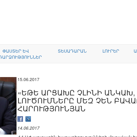
ՓԱՍՏԵՐ ԵՎ
ՏԵՍԱԴԱՐԱՆ
ԼՈՒՐԵՐ
Ա
ԴԱՐՁՈՒԹՅՈՒՆՆԵՐ
15.06.2017
«ԵԹԵ ԱՐՑԱԽԸ ՉԼԻՆԻ ԱՆԿԱԽ,
ԼՈՒԾՈՒՄՆԵՐԸ ՄԵԶ ՉԵՆ ԲԱՎԱՐ
ՀԱՐՈՒԹՅՈՒՆՅԱՆ
14.06.2017