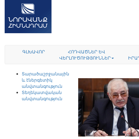
ԳԼԽԱՎՈՐ
ՀՈԴՎԱԾՆԵՐ ԵՎ
ՎԵՐԼՈՒԾՈՒԹՅՈՒՆՆԵՐ
ԻՐԱ
Տարածաշրջանային
և էներգետիկ
անվտանգություն
Տեղեկատվական
անվտանգություն