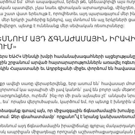
 Կարծում եմ` մոտ ապագայում, երեւի թե, կձեւավորվի այս
կան պատվեր, չկա նաեւ գիտական արտադրանք, մինչդեռ, ցա
ա շատ վատ երեւույթ է, որովհետեւ այդ պարագայում մեր ի
 մեր երկրի շահերից ելնելով, այլ մտնում են այլ երկրների ցա
րջիվերջո, պետք է ունենանք մեր սեփական ռեսուրսները:
ԵՍՆՈՒՄ ԱՅԴ ՃԳՆԱԺԱՄԱՅԻՆ ԻՐԱՎ
ՈՒՄ»
երս ԵԱՀԿ Մինսկի խմբի համանախագահների այցելությանը
 շրջանում արված հայտարարություններն առավել ոգեւորի
րկին Հայաստանի եւ Ադրբեջանի միջեւ փորձում են հավասար
փոքր ավելի սառը վերաբերվենք, երբ ասում են` հավասար մոտե
որտում կա այսպիսի մի լավ կանոն` լավ են բոլոր այն մեթոդ
արդյունքներ, ուրեմն` ինչ-որ մի բան այնպես չէ` անկախ նրա
ես` որպես վերլուծաբան, կարծում եմ, որ պետք է խնդրին 
ն արձագանք գտավ այն, որ միջազգային ճգնաժամային խու
ում: Ձեր գնահատմամբ` որքանո՞վ է նրանց կանխատեսու
 տեսնում այդ ճգնաժամային իրավիճակը գլոբալ մակարդա
 ապրիլյան միջադեպը որոշակի աշխարհաքաղաքական իրա