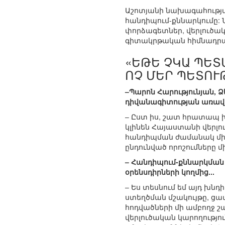
Աշոտյանի նախագահությա
հանդիպում-քննարկումը: 
փորձագետներ, վերլուծակ
գիտակրթական հիմնադր
«ԵԹԵ ՉԿԱ ՊԵՏ
ՈՉ ՄԵՐ ՊԵՏՈՒ
–Պարոն Հարությունյան, 
դիվանագիտության առավ
– Ըստ իս, շատ հրատապ խ
կլինեն Հայաստանի վերլո
հանդիպման ժամանակ միան
ընդունված որոշումները մի
– Հանդիպում-քննարկման
օրենսդիրների կողմից...
– Ես տեսնում եմ այդ խն
ստեղծման մշակույթը, ցավ
հոդվածների մի ամբողջ շ
վերլուծական կարողությու