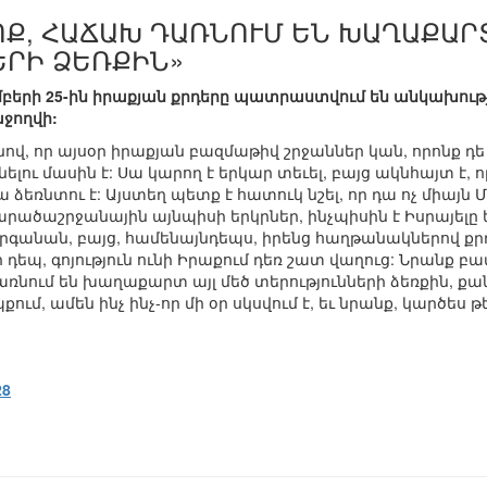
ՈՔ, ՀԱՃԱԽ ԴԱՌՆՈՒՄ ԵՆ ԽԱՂԱՔԱՐ
ԵՐԻ ՁԵՌՔԻՆ»
մբերի 25-ին իրաքյան քրդերը պատրաստվում են անկախութ
ջողվի:
քանով, որ այսօր իրաքյան բազմաթիվ շրջաններ կան, որոնք 
ունելու մասին է: Սա կարող է երկար տեւել, բայց ակնհայտ
ձեռնտու է: Այստեղ պետք է հատուկ նշել, որ դա ոչ միայն 
տարածաշրջանային այնպիսի երկրներ, ինչպիսին է Իսրայելը ե
րգանան, բայց, համենայնդեպս, իրենց հաղթանակներով քր
ի դեպ, գոյություն ունի Իրաքում դեռ շատ վաղուց: Նրանք բ
առնում են խաղաքարտ այլ մեծ տերությունների ձեռքին, քա
պքում, ամեն ինչ ինչ-որ մի օր սկսվում է, եւ նրանք, կարծե
28