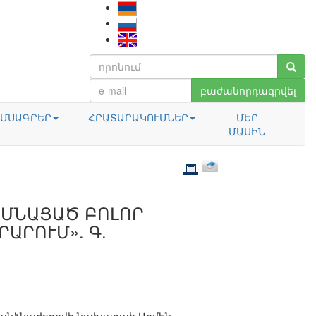
բաժանորդագրվել
ՄՍԱԳՐԵՐ
ՀՐԱՏԱՐԱԿՈՒՄՆԵՐ
ՄԵՐ
ՄԱՍԻՆ
 ՄՆԱՑԱԾ ԲՈԼՈՐ
ԱՐՈՒՄ». Գ.