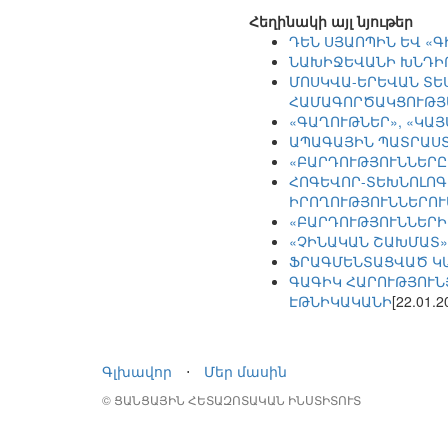
Հեղինակի այլ նյութեր
ԴԵՆ ՍՅԱՈՊԻՆ ԵՎ «
ՆԱԽԻՋԵՎԱՆԻ ԽՆԴԻ
ՄՈՍԿՎԱ-ԵՐԵՎԱՆ ՏԵ
ՀԱՄԱԳՈՐԾԱԿՑՈՒԹՅ
«ԳԱՂՈՒԹՆԵՐ», «ԿԱ
ԱՊԱԳԱՅԻՆ ՊԱՏՐԱՍՏ
«ԲԱՐԴՈՒԹՅՈՒՆՆԵՐԸ
ՀՈԳԵՎՈՐ-ՏԵԽՆՈԼՈԳ
ԻՐՈՂՈՒԹՅՈՒՆՆԵՐՈՒ
«ԲԱՐԴՈՒԹՅՈՒՆՆԵՐԻ
«ՉԻՆԱԿԱՆ ՇԱԽՄԱՏ»
ՖՐԱԳՄԵՆՏԱՑՎԱԾ Կ
ԳԱԳԻԿ ՀԱՐՈՒԹՅՈՒՆ
ԷԹՆԻԿԱԿԱՆԻ
[22.01.2
Գլխավոր
⋅
Մեր մասին
© ՑԱՆՑԱՅԻՆ ՀԵՏԱԶՈՏԱԿԱՆ ԻՆՍՏԻՏՈՒՏ