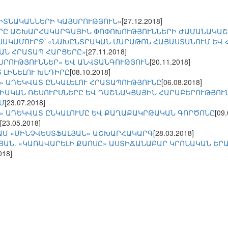
ԳԻՏՆԱԿԱՆՆԵՐԻ ԿԱՅՍՐՈՒԹՅՈՒՆ»
[27.12.2018]
ՐԸ ԱՇԽԱՐՀԱԿԱՐԳԱՅԻՆ ՓՈՓՈԽՈՒԹՅՈՒՆՆԵՐԻ ԺԱՄԱՆԱԿԱ
ՍԱԿԱՄՈՒՐՋ՝ «ՆԱԽԸՆՏՐԱԿԱՆ ՄԱՐԱԹՈՆ ՀԱՅԱՍՏԱՆՈՒՄ ԵՎ
ԱՆ ՀՐԱՏԱՊ ՀԱՐՑԵՐԸ»
[27.11.2018]
ՅՍՐՈՒԹՅՈՒՆՆԵՐ» ԵՎ ԱՆՎՏԱՆԳՈՒԹՅՈՒՆ
[20.11.2018]
 ԼԻՆԵԼՈՒ ԽՆԴԻՐԸ
[08.10.2018]
» ԱԴԵԿՎԱՏ ԸՆԿԱԼԵԼՈՒ ՀՐԱՏԱՊՈՒԹՅՈՒՆԸ
[06.08.2018]
ԻԱԿԱՆ ՌԵՍՈՒՐՍՆԵՐԸ ԵՎ ԴԱՇՆԱԿՑԱՅԻՆ ՀԱՐԱԲԵՐՈՒԹՅՈՒ
Մ
[23.07.2018]
» ԱԴԵԿՎԱՏ ԸՆԿԱԼՈՒՄԸ ԵՎ ՔԱՂԱՔԱԿՐԹԱԿԱՆ ԳՈՐԾՈՆԸ
[09
[23.05.2018]
ԱՄ «ՄԻՆՉՎԵՍՏՖԱԼՅԱՆ» ԱՇԽԱՐՀԱԿԱՐԳ
[28.03.2018]
ՅԱՆ. «ԿԱՌԱՎԱՐԵԼԻ ՔԱՈՍԸ» ԱՍՏԻՃԱՆԱԲԱՐ ԿՐՈՆԱԿԱՆ ԵՐ
018]