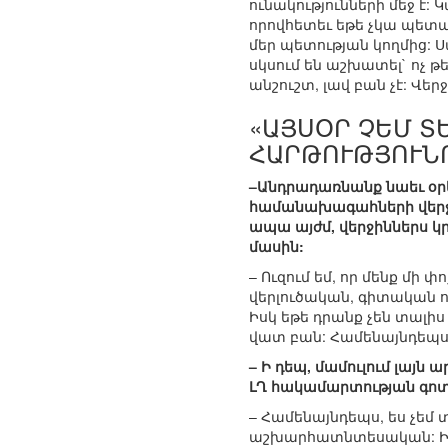
ունակությունների մեջ է:
որովհետեւ եթե չկա պետա
մեր պետության կողմից: Ս
սկսում են աշխատել` ոչ թե
անշուշտ, լավ բան չէ: Վե
«ԱՅՍՕՐ ՉԵՄ Տ
ՀԱՐԹՈՒԹՅՈՒՆ
–Անդրադառնանք նաեւ օր
համանախագահների վերջին
ապա այժմ, վերջիններս կ
մասին:
– Ուզում եմ, որ մենք մի 
վերլուծական, գիտական ոլ
Իսկ եթե դրանք չեն տալիս 
վատ բան: Համենայնդեպս, 
– Ի դեպ, մամուլում լայ
ԼՂ հակամարտության գոտ
– Համենայնդեպս, ես չեմ
աշխարհատնտեսական: Իսկ