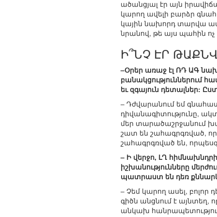
ածանցյալ էր այն իրավիճա
կարող ավելի բարձր գնահ
կային նախորդ տարվա ապր
նրանով, թե այս պահին ոչ
Ի՞ՆՉ ԷՐ ԹԱՔՆ
–Օրեր առաջ էլ ՌԴ ԱԳ ն
բանակցություններում հա
եւ զգայուն դետալներ: Ըս
– Դժվարանում եմ գնահատե
դիվանագիտությունը, ակտ
մեր տարածաշրջանում խաղ
շատ են շահագրգռված, որ
շահագրգռված են, որպեսզ
– Ի վերջո, ԼՂ հիմնախնդ
իշխանությունները մերժու
պատրաստ են դեռ քննարկ
– Չեմ կարող ասել, բոլոր
գիծն անցնում է այնտեղ, 
անկախ հանրապետություն,