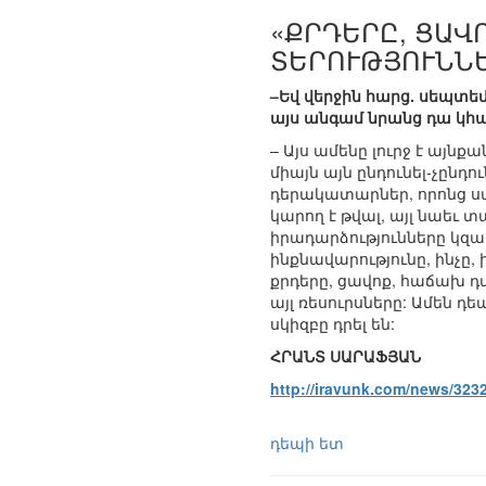
«ՔՐԴԵՐԸ, ՑԱՎ
ՏԵՐՈՒԹՅՈՒՆՆ
–Եվ վերջին հարց. սեպտե
այս անգամ նրանց դա կհա
– Այս ամենը լուրջ է այն
միայն այն ընդունել-չընդ
դերակատարներ, որոնց սա 
կարող է թվալ, այլ նաեւ 
իրադարձությունները կզա
ինքնավարությունը, ինչը, 
քրդերը, ցավոք, հաճախ դ
այլ ռեսուրսները: Ամեն դե
սկիզբը դրել են:
ՀՐԱՆՏ ՍԱՐԱՖՅԱՆ
http://iravunk.com/news/323
դեպի ետ