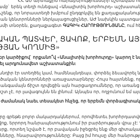
ՀՀ ԱԺ արտաքին հարաբերությունների մշտական 
մբ` երեկ տեղի ունեցավ «Անալիտիկ խորհուրդ» աշխատա
Նշենք, որ նորաստեղծ խմբում ընդգրկվել են քաղաքականու
ան կենտրոնների ներկայացուցիչներ, ԱԺ նախկին պատգամ
ամի տնօրեն, քաղաքագետ
ԳԱԳԻԿ ՀԱՐՈՒԹՅՈՒՆՅԱՆԸ
, ում 
ԱԿԱՆ ՊԱՏՎԵՐ, ՑԱՎՈՔ, ԵՐԲԵՄՆ ԱՅ
ԹՅԱՆ ԿՈՂՄԻՑ»
Ձեր կարծիքով` որքանո՞վ «Անալիտիկ խորհուրդը» կարող 
ել արդյունավետ աշխատանքին:
նդիր էր ստեղծել կամ, համենայնդեպս, փորձել ձեւավորել
ւծական կենտրոնների առաջատարները: Հույս հայտնենք, որ
գամայն ճիշտ դրվեցին այն հարցադրումները, որ առանց 
շտ չէ, որ լավագույնն են լինում: Այնպես որ, ողջունում եմ 
 ժամանակ նաեւ տեսակետ հնչեց, որ երբեմն փորձագիտակ
դիրը գրեթե բոլոր մակարդակներում, որովհետեւ խորհրդա
ոք, երրորդ հանրապետությունում իր բարձրության վրա չէ: 
արք, որտեղ նշված է, որ բավական իջեցրել ենք մեր գիտա
նները, հնարավորությունները: Բայց իմ հույսը մեր հանրո