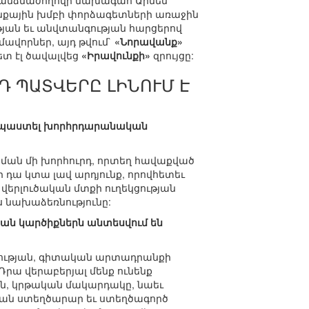
հանձնաժողովի նախագահ Արմեն
նքային խմբի փորձագետների առաջին
թյան եւ անվտանգության հարցերով
ավորներ, այդ թվում`
«Նորավանք»
հետ էլ ծավալվեց
«Իրավունքի»
զրույցը:
Դ ՊԱՏՎԵՐԸ ԼԻՆՈՒՄ Է
է նպաստել խորհրդարանական
 նման մի խորհուրդ, որտեղ հավաքված
 դա կտա լավ արդյունք, որովհետեւ
վերլուծական մտքի ուղեկցության
այս նախաձեռնությունը:
ան կարծիքներն անտեսվում են
տվության, գիտական արտադրանքի
Դրա վերաբերյալ մենք ունենք
կան, կրթական մակարդակը, նաեւ
ւթյան ստեղծարար եւ ստեղծագործ