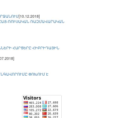
ՇՐՋԱՆՈՒՄ
[10.12.2018]
 ՀԱՅ-ՌՈՒՍԱԿԱՆ ՌԱԶՄԱՎԱՐԱԿԱՆ
ՆՆԵՐԻ ՀԱՐՑԵՐԸ ՀԻԲՐԻԴԱՅԻՆ
.07.2018]
ԱՆԳԱՎՈՐՈՒՄԸ ՓՈԽՈՒՄ Է