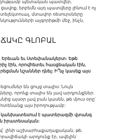
 ուղղությամբ պետական պատվեր,
վոք, երբեմն այդ պատվերը լինում է ոչ
նտելեկտուալ, մտավոր ռեսուրսները
նկությունների ալգորիթմի մեջ, ինչն,
ԻՃԱԿԸ ԳԼՈԲԱԼ
 Երեւան եւ Ստեփանակերտ: Եթե
չ էին, որովհետեւ հասցեական էին,
եցման նշաններ դնել: Ի՞նչ կասեք այս
ցումներ են ցույց տալիս: Նույն
ները, որոնք տալիս են լավ արդյունքներ:
նից այսօր լավ բան կասեն, թե մյուս օրը`
մոտենանք այս իրողությամբ:
մբը կանխատեսում է պատերազմի վտանգ
մն իրատեսական:
կով` լինի աշխարհաքաղաքական, թե
վիճակի արդյունք էր, ավելին`