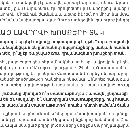
կին, որ ստեղծվել էր առավել գլոբալ հարթությունում: Այ
ատել, քան նախկինում էր, որովհետեւ իմ կարծիքով` այսօ
իլին: Միեւնույն ժամանակ, պետք է նշեմ, որ միշտ կա վտա
 մի նման նախադրյալ չկա: Գուցե ստեղծվեն, դա ուրիշ խնդիր
ՎԱԾ ԼԱՎՐՈՎԻ ԽՈՍՔԵՐԻ ՏԱԿ
ախարար Սերգեյ Լավրովը հայտարարել էր, թե Ղարաբաղյան
մաձայնեցված են ընդհանուր սկզբունքները, սակայն համաձ
տ Ձեզ` ի՞նչ էր թաքնված ռուս դիվանագետի խոսքերի տակ:
լ, բայց բոլոր դեպքերում` ակնհայտ է, որ Լավրովը եւ ընդհ
իվ աշխատում են այս ուղղությամբ: Թերեւս, Ռուսաստանն ա
աղությունը եւ կոնկրետ Հայաստան-Ադրբեջան հարաբերու
պեսզի գործընթացը հանգիստ ընթանա: Մինչդեռ հակառակը կ
ի այստեղ լարվածություն առաջանա եւ, տա Աստված, որ այդ
րի լուծմանը միտված ո՞ր փաստաթուղթն է առավել ընդունել
մ են ե՛ւ Կազանի, ե՛ւ մադրիդյան փաստաթղթերը, իսկ հայա
ել կազանյան փաստաթուղթը` որպես խնդրի լուծման ճան
 դեպքերում ես ընդունում եմ մեր դիվանագիտական, ռազմա
որտեղ չի խոսվում արդեն Արցախի ինքնորոշման մասին: Ըստ
 ապա մնացած բոլոր լուծումները մեզ չեն կարող բավարա