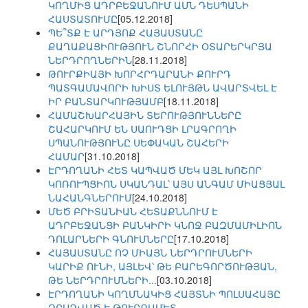
ԿՈՂՄԻՑ ԱԴՐԲԵՋԱՆՈՒՄ ԱՄՆ ԴԵՍՊԱՆԻ
ՀԱՍՏԱՏՈՒՄԸ
[05.12.2018]
ՊԵ՞ՏՔ Է ԱՐԴՅՈՔ ՀԱՅԱՍՏԱՆԸ
ՔԱՂԱՔԱՑԻՈՒԹՅՈՒՆ ՇՆՈՐՀԻ ՕՏԱՐԵՐԿՐՅԱ
ՆԵՐԴՐՈՂՆԵՐԻՆ
[28.11.2018]
ԹՈՒՐՔԻԱՅԻ ԽՈՐՀՐԴԱՐԱՆԻ ՔՈՒՐԴ
ՊԱՏԳԱՄԱՎՈՐԻ ԽԻՍՏ ԵԼՈՒՅԹՆ ԱՎԱՐՏՎԵԼ Է
ԻՐ ԲԱՆՏԱՐԿՈՒԹՅԱՄԲ
[18.11.2018]
ՀԱՄԱՇԽԱՐՀԱՅԻՆ ՏԵՐՈՒԹՅՈՒՆՆԵՐԸ
ՇԱՀԱՐԿՈՒՄ ԵՆ ՍԱՈՒԴՑԻ ԼՐԱԳՐՈՂԻ
ՍՊԱՆՈՒԹՅՈՒՆԸ ՍԵՓԱԿԱՆ ՇԱՀԵՐԻ
ՀԱՄԱՐ
[31.10.2018]
ԷՐԴՈՂԱՆԻ ՀԵՏ ԿԱՊՎԱԾ ՄԵԿ ԱՅԼ ԽՈՇՈՐ
ԿՈՌՈՒՊՑԻՈՆ ՍԿԱՆԴԱԼ՝ ԱՅՍ ԱՆԳԱՄ ՄԻԱՑՅԱԼ
ՆԱՀԱՆԳՆԵՐՈՒՄ
[24.10.2018]
ՄԵԾ ԲՐԻՏԱՆԻԱՆ ՀԵՏԱՔՆՆՈՒՄ Է
ԱԴՐԲԵՋԱՆՑԻ ԲԱՆԿԻՐԻ ԿՆՈՋ ԲԱԶՄԱՄԻԼԻՈՆ
ԴՈԼԱՐՆԵՐԻ ԳՆՈՒՄՆԵՐԸ
[17.10.2018]
ՀԱՅԱՍՏԱՆԸ ՈՉ ՄԻԱՅՆ ՆԵՐԴՐՈՒՄՆԵՐԻ
ԿԱՐԻՔ ՈՒՆԻ, ԱՅԼԵՎ՝ ԹԵ ԲԱՐԵԳՈՐԾՈՒԹՅԱՆ,
ԹԵ ՆԵՐԴՐՈՒՄՆԵՐԻ...
[03.10.2018]
ԷՐԴՈՂԱՆԻ ԿՈՂՄՆԱԿԻՑ ՀԱՅՏՆԻ ՊՈԼՍԱՀԱՅԸ
ԶԲԱՂՎԱԾ Է ԹՈՒՐՔԱՄԵՏ