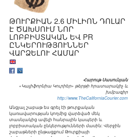
ԹՈՒՐՔԻԱՆ 2.6 ՄԻԼԻՈՆ ԴՈԼԱՐ
Է ԾԱԽՍՈՒՄ ՆՈՐ
ԼՈԲԲԻՍՏԱԿԱՆ ԵՎ PR
ԸՆԿԵՐՈՒԹՅՈՒՆՆԵՐ
ՎԱՐՁԵԼՈՒ ՀԱՄԱՐ
Հարութ Սասունյան
«Կալիֆորնիա Կուրիեր» թերթի հրատարակիչ և
խմբագիր
http://www.TheCaliforniaCourier.com
Անցյալ շաբաթ ես գրել էի թուրքական
կառավարության կողմից վարձված մեկ
տասնյակից ավելի հանրային կապերի և
լոբբիստական ընկերությունների մասին: Վերջին
շաբաթների ընթացքում Թուրքիայի