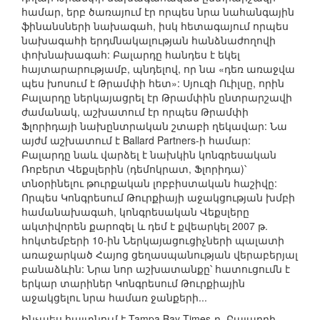
համար, երբ ծառայում էր որպես նրա նահանգային
ֆինանսների նախագահ, իսկ հետագայում որպես
նախագահի երդմնակալության հանձնաժողովի
փոխնախագահ: Բալարդը հանդես է եկել
հայտարարությամբ, պնդելով, որ նա «դեռ առաջվա
պես խոսում է Թրամփի հետ»: Սյուզի Ուիլսը, որին
Բալարդը ներկայացրել էր Թրամփին ընտրարշավի
ժամանակ, աշխատում էր որպես Թրամփի
Ֆլորիդայի նախընտրական շտաբի ղեկավար: Նա
այժմ աշխատում է Ballard Partners-ի համար:
Բալարդը նաև վարձել է նախկին կոնգրեսական
Ռոբերտ Վեքսլերին (դեմոկրատ, Ֆլորիդա)՝
տնօրինելու թուրքական լոբբիստական հաշիվը:
Որպես Կոնգրեսում Թուրքիայի աջակցության խմբի
համանախագահ, կոնգրեսական Վեքսլերը
ակտիվորեն քարոզել և դեմ է քվեարկել 2007 թ.
հոկտեմբերի 10-ին Ներկայացուցիչների պալատի
առաջարկած Հայոց ցեղասպանության վերաբերյալ
բանաձևին: Նրա նոր աշխատանքը՝ հատուցումն է
երկար տարիներ Կոնգրեսում Թուրքիային
աջակցելու նրա համառ ջանքերի...
Ինչպես հայտնում է Tampa Bay Times-ը, Բալարդի