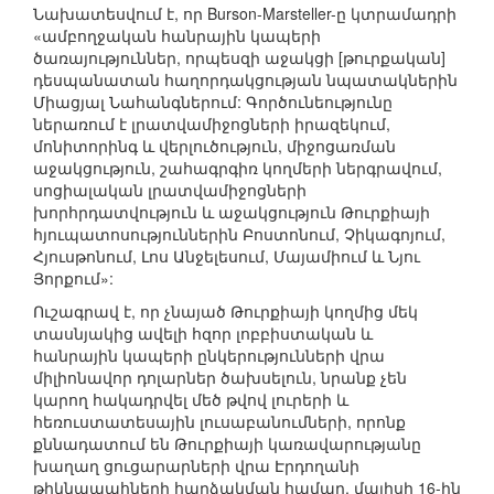
Նախատեսվում է, որ Burson-Marsteller-ը կտրամադրի
«ամբողջական հանրային կապերի
ծառայություններ, որպեսզի աջակցի [թուրքական]
դեսպանատան հաղորդակցության նպատակներին
Միացյալ Նահանգներում: Գործունեությունը
ներառում է լրատվամիջոցների իրազեկում,
մոնիտորինգ և վերլուծություն, միջոցառման
աջակցություն, շահագրգիռ կողմերի ներգրավում,
սոցիալական լրատվամիջոցների
խորհրդատվություն և աջակցություն Թուրքիայի
հյուպատոսություններին Բոստոնում, Չիկագոյում,
Հյուսթոնում, Լոս Անջելեսում, Մայամիում և Նյու
Յորքում»:
Ուշագրավ է, որ չնայած Թուրքիայի կողմից մեկ
տասնյակից ավելի հզոր լոբբիստական և
հանրային կապերի ընկերությունների վրա
միլիոնավոր դոլարներ ծախսելուն, նրանք չեն
կարող հակադրվել մեծ թվով լուրերի և
հեռուստատեսային լուսաբանումների, որոնք
քննադատում են Թուրքիայի կառավարությանը
խաղաղ ցուցարարների վրա Էրդողանի
թիկնապահների հարձակման համար, մայիսի 16-ին