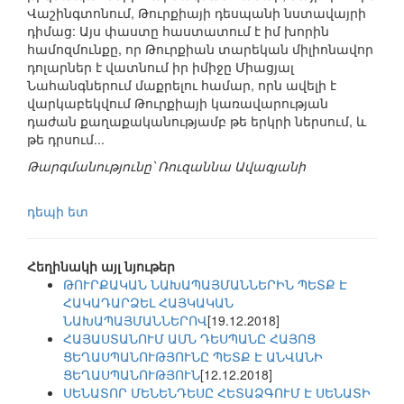
Վաշինգտոնում, Թուրքիայի դեսպանի նստավայրի
դիմաց: Այս փաստը հաստատում է իմ խորին
համոզմունքը, որ Թուրքիան տարեկան միլիոնավոր
դոլարներ է վատնում իր իմիջը Միացյալ
Նահանգներում մաքրելու համար, որն ավելի է
վարկաբեկվում Թուրքիայի կառավարության
դաժան քաղաքականությամբ թե երկրի ներսում, և
թե դրսում...
Թարգմանությունը՝ Ռուզաննա Ավագյանի
դեպի ետ
Հեղինակի այլ նյութեր
ԹՈՒՐՔԱԿԱՆ ՆԱԽԱՊԱՅՄԱՆՆԵՐԻՆ ՊԵՏՔ Է
ՀԱԿԱԴԱՐՁԵԼ ՀԱՅԿԱԿԱՆ
ՆԱԽԱՊԱՅՄԱՆՆԵՐՈՎ
[19.12.2018]
ՀԱՅԱՍՏԱՆՈՒՄ ԱՄՆ ԴԵՍՊԱՆԸ ՀԱՅՈՑ
ՑԵՂԱՍՊԱՆՈՒԹՅՈՒՆԸ ՊԵՏՔ Է ԱՆՎԱՆԻ
ՑԵՂԱՍՊԱՆՈՒԹՅՈՒՆ
[12.12.2018]
ՍԵՆԱՏՈՐ ՄԵՆԵՆԴԵՍԸ ՀԵՏԱՁԳՈՒՄ Է ՍԵՆԱՏԻ