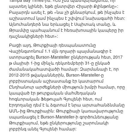
Tampa Bay Times-ին. «Ես չեմ պատկերացնում, որ
այստեղ կլինեի, եթե ընտրվեր Հիլարի Քլինթոնը»:
Բալարդն ասել է, թե «նա չի քննարկում, թե ինչպես է
աշխատում կամ ինչպես է շփվում նախագահի հետ:
Այնուհանդերձ նա երևացել է Սպիտակ տանը, և
Թրամփը պահպանում է հեռախոսային կապերը իր
դաշնակիցների հետ»:
Բացի այդ, Թուրքիայի դեսպանատունը
Վաշինգտոնում 1.1 մլն դոլարի պայմանագիր է
ստորագրել Burson-Marsteller ընկերության հետ, 2017
թ մայիսի 1-ից մինչև դեկտեմբերի 31-ը ընկած
ժամանակահատվածի համար: Զարմանալի է, որ
2012-2015 թվականներին, Burson-Marsteller-ը
լոբբիստական աշխատանք էր կատարում
Ընդհանուր արժեքների միություն խմբի համար, որը
կապված էր թուրքական մահմեդական
հոգևորական Ֆեթուլահ Գյուլենի հետ, ում
Էրդողանը դեմ է և ձգտում է նրա արտահանձնմանը
ԱՄՆ-ից Թուրքիային: Թուրքիայի կառավարությունը
սպառնացել է Burson-Marsteller-ի գործունեությանը
Թուրքիայում, եթե ընկերությունը շարունակի
լոբբինգ անել Գյուլենի համար: