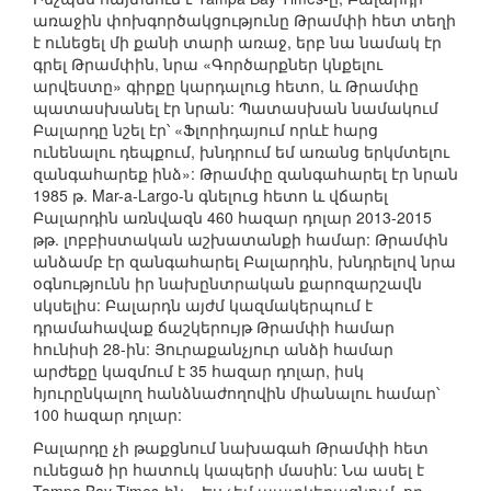
առաջին փոխգործակցությունը Թրամփի հետ տեղի
է ունեցել մի քանի տարի առաջ, երբ նա նամակ էր
գրել Թրամփին, նրա «Գործարքներ կնքելու
արվեստը» գիրքը կարդալուց հետո, և Թրամփը
պատասխանել էր նրան: Պատասխան նամակում
Բալարդը նշել էր՝ «Ֆլորիդայում որևէ հարց
ունենալու դեպքում, խնդրում եմ առանց երկմտելու
զանգահարեք ինձ»: Թրամփը զանգահարել էր նրան
1985 թ. Mar-a-Largo-ն գնելուց հետո և վճարել
Բալարդին առնվազն 460 հազար դոլար 2013-2015
թթ. լոբբիստական աշխատանքի համար: Թրամփն
անձամբ էր զանգահարել Բալարդին, խնդրելով նրա
օգնությունն իր նախընտրական քարոզարշավն
սկսելիս: Բալարդն այժմ կազմակերպում է
դրամահավաք ճաշկերույթ Թրամփի համար
հունիսի 28-ին: Յուրաքանչյուր անձի համար
արժեքը կազմում է 35 հազար դոլար, իսկ
հյուրընկալող հանձնաժողովին միանալու համար՝
100 հազար դոլար:
Բալարդը չի թաքցնում նախագահ Թրամփի հետ
ունեցած իր հատուկ կապերի մասին: Նա ասել է