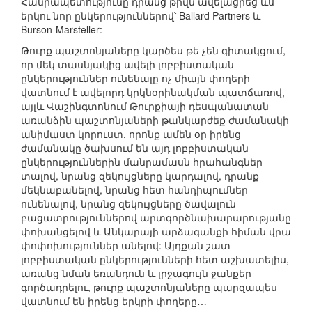
Հանրապետությունը դրանց թիվն ավելացրեց ևս
երկու նոր ընկերություններով՝ Ballard Partners և
Burson-Marsteller:
Թուրք պաշտոնյաները կարծես թե չեն գիտակցում,
որ մեկ տասնյակից ավելի լոբբիստական
ընկերություններ ունենալը ոչ միայն փողերի
վատնում է ավելորդ կրկնօրինակման պատճառով,
այլև Վաշինգտոնում Թուրքիայի դեսպանատան
առանձին պաշտոնյաների թանկարժեք ժամանակի
անիմաստ կորուստ, որոնք ամեն օր իրենց
ժամանակը ծախսում են այդ լոբբիստական
ընկերություններին մանրամասն հրահանգներ
տալով, նրանց զեկույցները կարդալով, դրանք
մեկնաբանելով, նրանց հետ հանդիպումներ
ունենալով, նրանց զեկույցները ծավալուն
բացատրություններով արտգործնախարարությանը
փոխանցելով և Անկարայի արձագանքի հիման վրա
փոփոխություններ անելով: Այդքան շատ
լոբբիստական ընկերությունների հետ աշխատելիս,
առանց նման եռանդուն և լրջագույն ջանքեր
գործադրելու, թուրք պաշտոնյաները պարզապես
վատնում են իրենց երկրի փողերը…