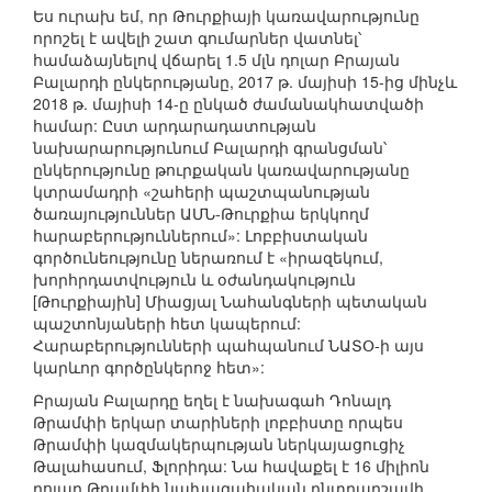
Ես ուրախ եմ, որ Թուրքիայի կառավարությունը
որոշել է ավելի շատ գումարներ վատնել՝
համաձայնելով վճարել 1.5 մլն դոլար Բրայան
Բալարդի ընկերությանը, 2017 թ. մայիսի 15-ից մինչև
2018 թ. մայիսի 14-ը ընկած ժամանակհատվածի
համար: Ըստ արդարադատության
նախարարությունում Բալարդի գրանցման՝
ընկերությունը թուրքական կառավարությանը
կտրամադրի «շահերի պաշտպանության
ծառայություններ ԱՄՆ-Թուրքիա երկկողմ
հարաբերություններում»: Լոբբիստական
գործունեությունը ներառում է «իրազեկում,
խորհրդատվություն և օժանդակություն
[Թուրքիային] Միացյալ Նահանգների պետական
պաշտոնյաների հետ կապերում:
Հարաբերությունների պահպանում ՆԱՏՕ-ի այս
կարևոր գործընկերոջ հետ»:
Բրայան Բալարդը եղել է նախագահ Դոնալդ
Թրամփի երկար տարիների լոբբիստը որպես
Թրամփի կազմակերպության ներկայացուցիչ
Թալահասում, Ֆլորիդա: Նա հավաքել է 16 միլիոն
դոլար Թրամփի նախագահական ընտրարշավի