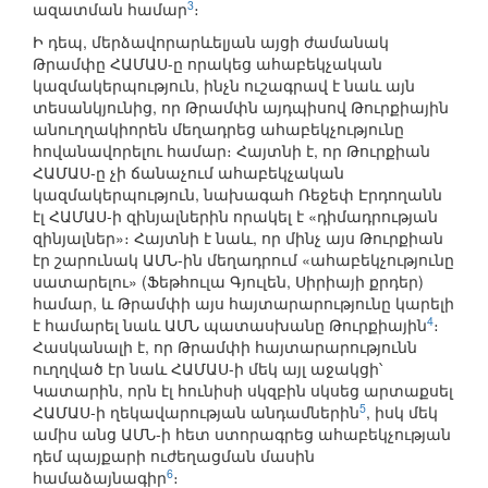
3
ազատման համար
։
Ի դեպ, մերձավորարևելյան այցի ժամանակ
Թրամփը ՀԱՄԱՍ-ը որակեց ահաբեկչական
կազմակերպություն, ինչն ուշագրավ է նաև այն
տեսանկյունից, որ Թրամփն այդպիսով Թուրքիային
անուղղակիորեն մեղադրեց ահաբեկչությունը
հովանավորելու համար։ Հայտնի է, որ Թուրքիան
ՀԱՄԱՍ-ը չի ճանաչում ահաբեկչական
կազմակերպություն, նախագահ Ռեջեփ Էրդողանն
էլ ՀԱՄԱՍ-ի զինյալներին որակել է «դիմադրության
զինյալներ»։ Հայտնի է նաև, որ մինչ այս Թուրքիան
էր շարունակ ԱՄՆ-ին մեղադրում «ահաբեկչությունը
սատարելու» (Ֆեթհուլա Գյուլեն, Սիրիայի քրդեր)
համար, և Թրամփի այս հայտարարությունը կարելի
4
է համարել նաև ԱՄՆ պատասխանը Թուրքիային
։
Հասկանալի է, որ Թրամփի հայտարարությունն
ուղղված էր նաև ՀԱՄԱՍ-ի մեկ այլ աջակցի՝
Կատարին, որն էլ հունիսի սկզբին սկսեց արտաքսել
5
ՀԱՄԱՍ-ի ղեկավարության անդամներին
, իսկ մեկ
ամիս անց ԱՄՆ-ի հետ ստորագրեց ահաբեկչության
դեմ պայքարի ուժեղացման մասին
6
համաձայնագիր
։