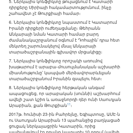
5. Ներկայիս կոնֆլիկտը թուլացնում է Կատարի
դիրքերը Սիրիայի հակամարտությունում, ինչը
շահավետ չէ Թուրքիայի համար։
6. Ներկայիս կոնֆլիկտը նպաստում է Կատարում
Իրանի դիրքերի ուժեղացմանը։ Թեհրանն
Անկարայի նման Կատարի համար բարդ
ժամանակաշրջանում օգնում է Դոհային՝ դրա հետ
մեկտեղ շարունակելով մնալ Անկարայի
տարածաշրջանային գլխավոր մրցակիցը։
7. Ներկայիս կոնֆլիկտը որոշակի առումով
խաթարում է արաբա-մուսուլմանական աշխարհի
միասնությունը՝ կապված մերձավորարևելյան
տարածաշրջանում Իրանին զսպելու հետ։
8. Ներկայիս կոնֆլիկտը հերթական անգամ
ապացուցեց, որ արաբական (սուննի) աշխարհում
ավելի շատ կշիռ և առաջնորդի դեր ունի Սաուդյան
11
Արաբիան, քան Թուրքիան
։
2017թ. հունիսի 23-ին Բահրեյնը, Եգիպտոսը, ԱՄԷ-ն
ու Սաուդյան Արաբիան 13 պահանջից բաղկացած
ցուցակ ներկայացրին Կատարին, որից
պահանջվում էր դրանք կատարել 10 օրում (ավելի