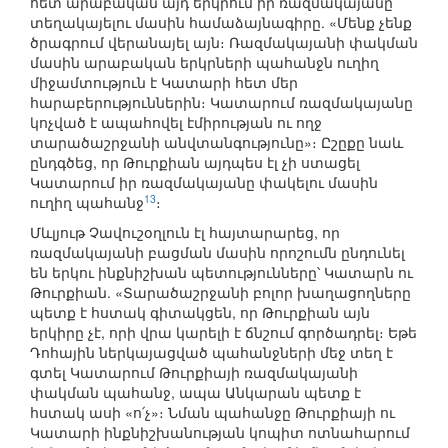
հետ արաբական այդ երկրում իր ռազմակայանը
տեղակայելու մասին համաձայնագիրը. «Մենք չենք
ծրագրում վերանայել այն։ Ռազմակայանի փակման
մասին արաբական երկրների պահանջն ուղիղ
միջամտություն է Կատարի հետ մեր
հարաբերություններին։ Կատարում ռազմակայանը
կոչված է ապահովել էմիրության ու ողջ
տարածաշրջանի անվտանգությունը»։ Ըշըքը նաև
ընդգծեց, որ Թուրքիան այդպես էլ չի ստացել
Կատարում իր ռազմակայանը փակելու մասին
13
ուղիղ պահանջ
։
Մևլյութ Չավուշօղլուն էլ հայտարարեց, որ
ռազմակայանի բացման մասին որոշումն ընդունել
են երկու ինքնիշխան պետությունները՝ Կատարն ու
Թուրքիան. «Տարածաշրջանի բոլոր խաղացողները
պետք է հստակ գիտակցեն, որ Թուրքիան այն
երկիրը չէ, որի վրա կարելի է ճնշում գործադրել։ Եթե
Դոհային ներկայացված պահանջների մեջ տեղ է
գտել Կատարում Թուրքիայի ռազմակայանի
փակման պահանջ, ապա Անկարան պետք է
հստակ ասի «ո՛չ»։ Նման պահանջը Թուրքիայի ու
Կատարի ինքնիշխանության կոպիտ ոտնահարում