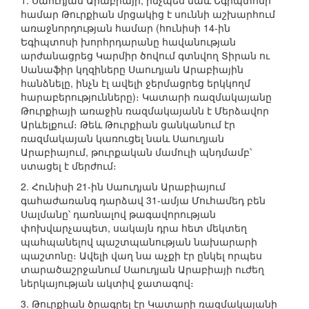
1. Սաուդյան Արաբիայի, ինչպես նաև Եգիպտոսի
համար Թուրքիան մրցակից է սուննի աշխարհում
առաջնորդության համար (հունիսի 14-ին
Եգիպտոսի խորհրդարանը հավանության
արժանացրեց Կարմիր ծովում գտնվող Տիրան ու
Սանաֆիր կղզիները Սաուդյան Արաբիային
հանձնելը, ինչն էլ ավելի ջերմացրեց երկկողմ
հարաբերությունները)։ Կատարի ռազմակայանը
Թուրքիայի առաջին ռազմակայանն է Մերձավոր
Արևելքում։ Թեև Թուրքիան ցանկանում էր
ռազմակայան կառուցել նաև Սաուդյան
Արաբիայում, թուրքական մամուլի պնդմամբ՝
ստացել է մերժում։
2. Հունիսի 21-ին Սաուդյան Արաբիայում
գահաժառանգ դարձավ 31-ամյա Մուհամեդ բեն
Սալմանը՝ դառնալով թագավորության
փոխվարչապետ, սակայն դրա հետ մեկտեղ
պահպանելով պաշտպանության նախարարի
պաշտոնը։ Ավելի վաղ նա աչքի էր ընկել որպես
տարածաշրջանում Սաուդյան Արաբիայի ուժեղ
ներկայության ակտիվ ջատագով։
3. Թուրքիան ծրագրել էր Կատարի ռազմակայանի