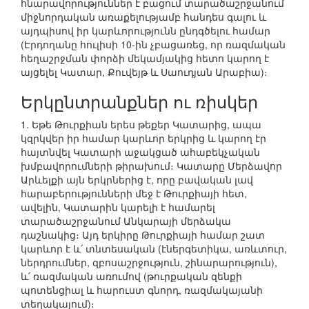
հնարավորություններ է բացում տարածաշրջանում
միջնորդական առաքելությամբ հանդես գալու և
այդպիսով իր կարևորությունն ընդգծելու համար
(Էրդողանը հուլիսի 10-ին չբացառեց, որ ռազմական
հեղաշրջման փորձի մեկամյակից հետո կարող է
այցելել Կատար, Քուվեյթ և Սաուդյան Արաբիա)։
Երկընտրանքներ ու ռիսկեր
1. Եթե Թուրքիան երես թեքեր Կատարից, ապա
կզրկվեր իր համար կարևոր երկրից և կարող էր
հայտնվել Կատարի աջակցած ահաբեկչական
խմբավորումների թիրախում։ Կատարը Մերձավոր
Արևելքի այն երկրներից է, որը բավական լավ
հարաբերությունների մեջ է Թուրքիայի հետ,
ավելին, Կատարին կարելի է համարել
տարածաշրջանում Անկարայի մերձակա
դաշնակից։ Այդ երկիրը Թուրքիայի համար շատ
կարևոր է և՛ տնտեսական (էներգետիկա, առևտուր,
ներդրումներ, զբոսաշրջություն, շինարարություն),
և՛ ռազմական առումով (թուրքական զենքի
պոտենցիալ և հարուստ գնորդ, ռազմակայանի
տեղակայում)։