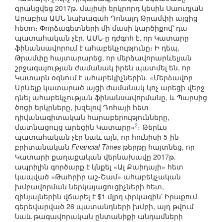
գրանցվեց 2017թ. մայիսի երկրորդ կեսին Սաուդյան
Արաբիա ԱՄՆ նախագահ Դոնալդ Թրամփի այցից
հետո։ Փորձագետների մի մասի կարծիքով՝ դա
պատահական չէր. ԱՄՆ-ը դժգոհ է, որ Կատարը
ֆինանսավորում է ահաբեկչությունը։ Ի դեպ,
Թրամփը հայտարարեց, որ մերձավորարևելյան
շրջագայության ժամանակ իրեն պատմել են, որ
Կատարն օգնում է ահաբեկիչներին. «Մերձավոր
Արևելք կատարած այցի ժամանակ կոչ արեցի վերջ
դնել ահաբեկչության ֆինանսավորմանը, և Պարսից
ծոցի երկրները, խզելով Դոհայի հետ
դիվանագիտական հարաբերությունները,
2
մատնացույց արեցին Կատարը»
։ Թերևս
պատահական չէր նաև այն, որ հունիսի 5-ին
բրիտանական
Financial Times
թերթը հայտնեց, որ
Կատարի քաղաքական վերնախավը 2017թ.
ապրիլին գործարք է կնքել «Ալ Քաիդայի» հետ
կապված «Թահրիր աշ-Շամ» ահաբեկչական
խմբավորման ներկայացուցիչների հետ,
զինյալներին վճարել է $1 մլրդ փրկագին՝ Իրաքում
գերեվարված 26 պատանդների խմբի, այդ թվում
նաև թագավորական ընտանիքի անդամների