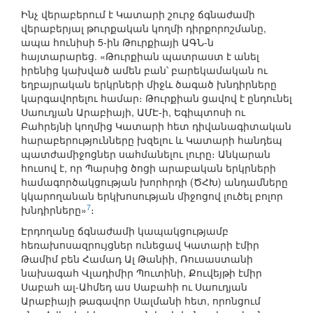
Ինչ վերաբերում է Կատարի շուրջ ճգնաժամի
վերաբերյալ թուրքական կողմի դիրքորոշմանը,
ապա հունիսի 5-ին Թուրքիայի ԱԳՆ-ն
հայտարարեց. «Թուրքիան պատրաստ է անել
իրենից կախված ամեն բան՝ բարեկամական ու
եղբայրական երկրների միջև ծագած խնդիրները
կարգավորելու համար։ Թուրքիան ցավով է ընդունել
Սաուդյան Արաբիայի, ԱՄԷ-ի, Եգիպտոսի ու
Բահրեյնի կողմից Կատարի հետ դիվանագիտական
հարաբերությունները խզելու և Կատարի հանդեպ
պատժամիջոցներ սահմանելու լուրը։ Անկարան
հուսով է, որ Պարսից ծոցի արաբական երկրների
համագործակցության խորհրդի (ԾՀԽ) անդամները
կկարողանան երկխոսության միջոցով լուծել բոլոր
7
խնդիրները»
։
Էրդողանը ճգնաժամի կապակցությամբ
հեռախոսազրույցներ ունեցավ Կատարի էմիր
Թամիմ բեն Համադ Ալ Թանիի, Ռուսաստանի
նախագահ Վլադիմիր Պուտինի, Քուվեյթի էմիր
Սաբահ ալ-Ահմեդ աս Սաբահի ու Սաուդյան
Արաբիայի թագավոր Սալմանի հետ, որոնցում