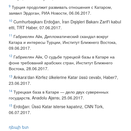
9
Турция продолжит развивать отношения с Катаром,
заявил Эрдоган, РИА Новости, 06.06.2017.
10
Cumhurbaşkanı Erdoğan, İran Dışişleri Bakanı Zarif'i kabul
etti, TRT Haber, 07.06.2017.
11
Габриелян Айк, Дипломатический скандал вокруг
Катара и интересы Турции, Институт Ближнего Востока,
09.06.2017.
12
Габриелян Айк, O судьбе турецкой базы в Катаре на
фоне требований арабских стран, Институт Ближнего
Востока, 28.06.2017.
13
Ankara'dan Körfez ülkelerine Katar üssü cevabı, Haber7,
23.06.2017.
14
Турецкая база в Катаре — дело двух суверенных
государств, Anadolu Ajansı, 25.06.2017.
15
Erdoğan: Üssü Katar isterse kapatırız, CNN Türk,
06.07.2017.
դեպի ետ