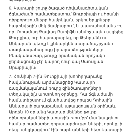
6. Կատարի շուրջ ծագած դիվանագիտական
ճգնաժամի համատեքստում Թուրքիայի ու Իրանի
դիրքորոշումները համընկան, երկու երկրները
հայտնվեցին մեկ ճամբարում, և պատահական չէր,
որ Մոհամադ Ջավադ Զարիֆն անմիջապես այցելեց
Թուրքիա, ուր հայտարարեց, որ Թեհրանն ու
Անկարան պետք է քննարկեն տարածաշրջանի
տագնապահարույց իրադարձությունները։
Բնականաբար, թուրք-իրանական որոշակի
ջերմացումը չէր կարող դուր գալ Սաուդյան
Արաբիային։
7. Հունիսի 7-ին Թուրքիայի խորհրդարանը
հավանության արժանացրեց Կատարի
ռազմակայանում թուրք զինծառայողների
տեղակայելն արտոնող օրենքը։ Դա ճգնաժամի
համատեքստում գնահատվեց որպես Դոհային
Անկարայի քաղաքական աջակցության օրինակ։
Արդեն 10 օր անց Կատար մեկնեց թուրք
զինվորականների առաջին խումբը՝ մասնակցելու
համար համատեղ զորավարժությունների, որոնք, ի
դեպ, անցկացվում էին հարևանների հետ Կատարի