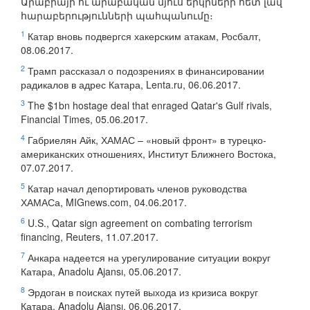
Արաբիայի ու արաբական մյուս երկրների հետ լավ
հարաբերությունների պահպանումը։
1
Катар вновь подвергся хакерским атакам, Росбалт,
08.06.2017.
2
Трамп рассказал о подозрениях в финансировании
радикалов в адрес Катара, Lenta.ru, 06.06.2017.
3
The $1bn hostage deal that enraged Qatar's Gulf rivals,
Financial Times, 05.06.2017.
4
Габриелян Айк, ХАМАС – «новый фронт» в турецко-
американских отношениях, Институт Ближнего Востока,
07.07.2017.
5
Катар начал депортировать членов руководства
ХАМАСа, MIGnews.com, 04.06.2017.
6
U.S., Qatar sign agreement on combating terrorism
financing, Reuters, 11.07.2017.
7
Анкара надеется на урегулирование ситуации вокруг
Катара, Anadolu Ajansı, 05.06.2017.
8
Эрдоган в поисках путей выхода из кризиса вокруг
Катара, Anadolu Ajansı, 06.06.2017.