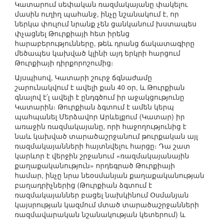
Կատարում սեփական ռազմակայանը փակելու
մասին ուղիղ պահանջ, ինչը նշանակում է, որ
ներկա փուլում նրանք չեն ցանկանում խստապես
փչացնել Թուրքիայի հետ իրենց
հարաբերությունները, թեև դրանց ճակատագիրը
մեծապես կախված կլինի այդ երկրի հարցում
Թուրքիայի դիրքորոշումից։
Այսպիսով, Կատարի շուրջ ճգնաժամը
շարունակվում է ավելի քան 40 օր, և Թուրքիան
գնալով է՛լ ավելի է ընդգծում իր աջակցությունը
Կատարին։ Թուրքիան ձգտում է ամեն կերպ
պահպանել Մերձավոր Արևելքում (Կատար) իր
առաջին ռազմակայանը, որի հաջողությունից է
նաև կախված տարածաշրջանում թուրքական այլ
ռազմակայանների հայտնվելու հարցը։ Դա շատ
կարևոր է վերջին շրջանում «ռազմակայանային
քաղաքականություն» որդեգրած Թուրքիայի
համար, ինչը նրա նեօսմանյան քաղաքականության
բաղադրիչներից (Թուրքիան ձգտում է
ռազմակայաններ բացել նախկինում Օսմանյան
կայսրության կազմում մտած տարածաշրջանների
ռազմավարական նշանակության կետերում) և