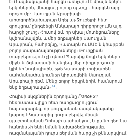
է։ Ռազմակայանի հարցն առնչվում է միայն երկու
երկրներին, մնացյալ բոլորը պետք է հարգեն այդ
որոշումը։ Սաուդյան Արաբիայի
արտգործնախարար Ադել ալ-Ջուբեյրի հետ
զրույցում ընդգծեցի Անկարայի դիրքորոշումն այդ
հարցի շուրջ։ Հուսով եմ, որ սխալ մոտեցումները
կվերանայվեն, և մեր եղբայրներ Սաուդյան
Արաբիան, Բահրեյնը, Կատարն ու ԱՄԷ-ն կհարթեն
բոլոր տարաձայնությունները։ Թուրքիան
տարբերություն չի դնում Պարսից ծոցի երկրների
միջև և ճգնաժամի հանդեպ մեր դիրքորոշումը
կլիներ նույնպիսին, եթե Կատարի փոխարեն
սահմանափակումներ կիրառվեին Սաուդյան
Արաբիայի դեմ։ Մենք բոլոր երկրներին համարում
14
ենք եղբայրական»
։
Հուլիսի սկզբներին Էրդողանը
France 24
հեռուստաալիքի հետ հարցազրույցում
հայտարարեց, որ թուրքական ռազմակայանը
կարող է Կատարից դուրս բերվել միայն
պաշտոնական Դոհայի պահանջով, և քանի դեռ նա
հանդես չի եկել նման նախաձեռնությամբ,
ռազմակայանի դուրս բերման հարց չի քննարկվում.