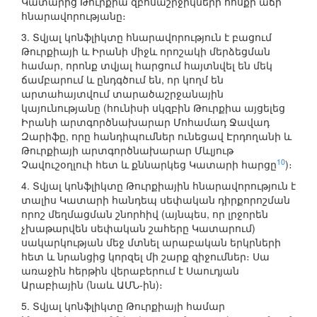
Կատարից Թուրքիա զբոսաշրջիկների հոսքի աճի
հնարավորությանը։
3. Տվյալ կոնֆլիկտը հնարավորություն է բացում
Թուրքիայի և Իրանի միջև որոշակի մերձեցման
համար, որոնք տվյալ հարցում հայտնվել են մեկ
ճամբարում և ընդգծում են, որ կողմ են
արտահայտվում տարածաշրջանային
կայունությանը (հունիսի սկզբին Թուրքիա այցելեց
Իրանի արտգործնախարար Մոհամադ Ջավադ
Զարիֆը, որը հանդիպումներ ունեցավ Էրդողանի և
Թուրքիայի արտգործնախարար Մևլյութ
10
Չավուշօղլուի հետ և քննարկեց Կատարի հարցը
)։
4. Տվյալ կոնֆլիկտը Թուրքիային հնարավորություն է
տալիս Կատարի հանդեպ սեփական դիրքորոշման
որոշ մեղմացման շնորհիվ (այնպես, որ լրջորեն
չխաթարվեն սեփական շահերը Կատարում)
սակարկության մեջ մտնել արաբական երկրների
հետ և նրանցից կորզել մի շարք զիջումներ։ Սա
առաջին հերթին վերաբերում է Սաուդյան
Արաբիային (նաև ԱՄՆ-ին)։
5. Տվյալ կոնֆլիկտը Թուրքիայի համար