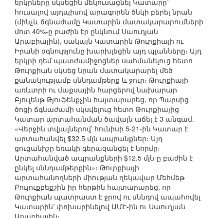
երկրները սկսեցին մեկուսացնել Կատարը՝
հուսալով այդպիսով արագորեն ծնկի բերել նրան
(մինչև ճգնաժամը Կատարին մատակարարումների
մոտ 40%-ը բաժին էր ընկնում Սաուդյան
Արաբիային), սակայն Կատարին Թուրքիայի ու
Իրանի օգնությունը խարխլեցին այդ պլանները։ Այդ
երկրի դեմ պատժամիջոցներ սահմանելուց հետո
Թուրքիան սկսեց նրան մատակարարել մեծ
քանակությամբ սննդամթերք և ջուր։ Թուրքիայի
առևտրի ու մաքսային հարցերով նախարար
Բյուլենթ Թյուֆենքչին հայտարարեց, որ Պարսից
ծոցի ճգնաժամի սկսվելուց հետո Թուրքիայից
Կատար արտահանման ծավալն աճել է 3 անգամ.
«Վերջին տվյալներով՝ հունիսի 5-21-ին Կատար է
արտահանվել $32.5 մլն ապրանքներ։ Այդ
ցուցանիշը եռակի գերազանցել է նորմը։
Արտահանված ապրանքների $12.5 մլն-ը բաժին է
ընկել սննդամթերքին»։ Թուրքիայի
արտահանողների միության ղեկավար Մեհմեթ
Բույուքբեքշին իր հերթին հայտարարեց, որ
Թուրքիան պատրաստ է ջրով ու սննդով ապահովել
Կատարին՝ փոխարինելով ԱՄԷ-ին ու Սաուդյան
Արաբիային։