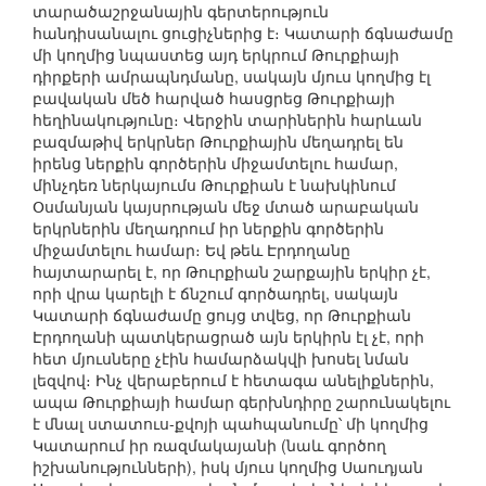
տարածաշրջանային գերտերություն
հանդիսանալու ցուցիչներից է։ Կատարի ճգնաժամը
մի կողմից նպաստեց այդ երկրում Թուրքիայի
դիրքերի ամրապնդմանը, սակայն մյուս կողմից էլ
բավական մեծ հարված հասցրեց Թուրքիայի
հեղինակությունը։ Վերջին տարիներին հարևան
բազմաթիվ երկրներ Թուրքիային մեղադրել են
իրենց ներքին գործերին միջամտելու համար,
մինչդեռ ներկայումս Թուրքիան է նախկինում
Օսմանյան կայսրության մեջ մտած արաբական
երկրներին մեղադրում իր ներքին գործերին
միջամտելու համար։ Եվ թեև Էրդողանը
հայտարարել է, որ Թուրքիան շարքային երկիր չէ,
որի վրա կարելի է ճնշում գործադրել, սակայն
Կատարի ճգնաժամը ցույց տվեց, որ Թուրքիան
Էրդողանի պատկերացրած այն երկիրն էլ չէ, որի
հետ մյուսները չէին համարձակվի խոսել նման
լեզվով։ Ինչ վերաբերում է հետագա անելիքներին,
ապա Թուրքիայի համար գերխնդիրը շարունակելու
է մնալ ստատուս-քվոյի պահպանումը՝ մի կողմից
Կատարում իր ռազմակայանի (նաև գործող
իշխանությունների), իսկ մյուս կողմից Սաուդյան