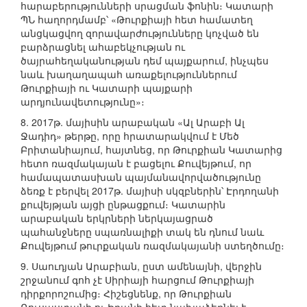
հարաբերությունների սրացման ֆոնին։ Կատարի
ՊՆ հաղորդմամբ՝ «Թուրքիայի հետ համատեղ
անցկացվող զորավարժությունները կոչված են
բարձրացնել ահաբեկչության ու
ծայրահեղականության դեմ պայքարում, ինչպես
նաև խաղաղապահ առաքելություններում
Թուրքիայի ու Կատարի պայքարի
արդյունավետությունը»։
8. 2017թ. մայիսին արաբական «Ալ Արաբի Ալ
Ջադիդ» թերթը, որը հրատարակվում է Մեծ
Բրիտանիայում, հայտնեց, որ Թուրքիան Կատարից
հետո ռազմակայան է բացելու Քուվեյթում, որ
համապատասխան պայմանավորվածությունը
ձեռք է բերվել 2017թ. մայիսի սկզբներին՝ Էրդողանի
քուվեյթյան այցի ընթացքում։ Կատարին
արաբական երկրների ներկայացրած
պահանջները սպառնալիքի տակ են դնում նաև
Քուվեյթում թուրքական ռազմակայանի ստեղծումը։
9. Սաուդյան Արաբիան, ըստ ամենայնի, վերջին
շրջանում գոհ չէ Սիրիայի հարցում Թուրքիայի
դիրքորոշումից։ Հիշեցնենք, որ Թուրքիան