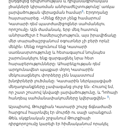
ընդգծվեց երկխոսության և դիվանագիտական
լծակների կիրառման անհրաժեշտությունը՝ առկա
8
լարվածության վերացման համար
։ Էրդողանը
հայտարարեց. «Մենք ճիշտ չենք համարում
Կատարի դեմ պատժամիջոցներ սահմանելու
որոշումը։ Այն ժամանակ, երբ մեզ հատուկ
անհրաժեշտ է համերաշխություն, այս իրավիճակը
մեր տարածաշրջանում օգուտներ չի բերի որևէ
մեկին։ Մենք ողջունում ենք Կատարի
սառնասրտությունը և հետագայում նույնպես
շարունակելու ենք զարգացնել նրա հետ
հարաբերությունները։ Ահաբեկչության դեմ
արդյունավետ պայքար մղող Կատարին
մեկուսացնելու փորձերը չեն նպաստում
խնդիրների լուծմանը։ Կատարին ներկայացված
մեղադրանքները չափազանց լուրջ են։ Հուսով եմ,
որ շատ շուտով կնվազի լարվածությունը, և Դոհայի
9
հանդեպ սահմանափակումները կվերացվեն»
։
Այսպիսով, Թուրքիան Կատարի շուրջ ճգնաժամի
հարցում հայտնվել էր մուրճի ու սալի արանքում։
Թեև սկզբնական շրջանում Թուրքիայի
դիրքորոշումը կարելի էր հիմնականում որակել