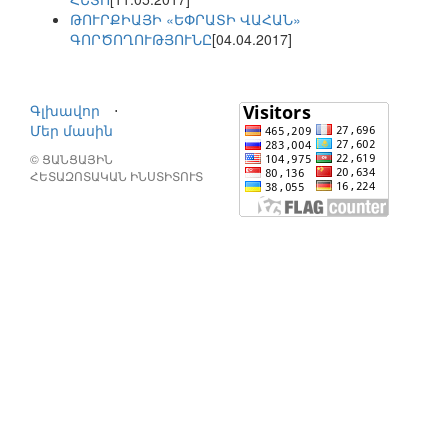
ԹՈՒՐՔԻԱՅԻ «ԵՓՐԱՏԻ ՎԱՀԱՆ»
ԳՈՐԾՈՂՈՒԹՅՈՒՆԸ
[04.04.2017]
Գլխավոր
⋅
Մեր մասին
© ՑԱՆՑԱՅԻՆ
ՀԵՏԱԶՈՏԱԿԱՆ ԻՆՍՏԻՏՈՒՏ