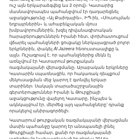
ուշ այն երկարաձգվեց ևս 2 օրով)։ Կատարից
մասնավորապես պահանջվում էր դադարեցնել
աջակցությունը «Ալ Քաիդային», ԻՊ-ին, «Մուսուլման
եղբայրներին» և ահաբեկչական մյուս
խմբավորումներին, խզել դիվանագիտական
հարաբերություններն Իրանի հետ, փոխհատուցում
վճարել պահանջների ցուցակը ներկայացրած բոլոր
երկրներին, փակել
Al Jazeera
հեռուստաալիքը և
այլն։ Ուշագրավ է, որ պահանջներից մեկն էլ
առնչվում էր Կատարում թուրքական
ռազմակայանի վերացմանը։ Արաբական երկրները
Կատարին սպառնացին, որ հակառակ դեպքում
մեկուսացման մեջ կարող է գտնվել երկար
տարիներ։ Սակայն տարածաշրջանային
գերտերություններ Իրանի և Թուրքիայի
աջակցությունը վայելող Կատարը, ինչպես և
ակնկալվում էր, մերժեց այդ պահանջները՝ դրանք
որակելով անիրագործելի։
Կատարում թուրքական ռազմակայանի վերացման
մասին պահանջը կարող էր անսպասելի լինել
Թուրքիայի համար, քանի որ ռազմակայանի
ստեղծումը նախատեսված էր դեռևս 2014թ.