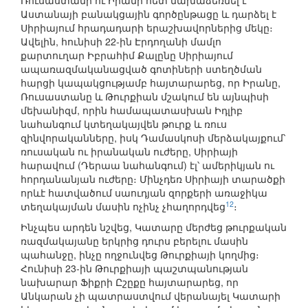
Ռուսաստանի ու Իրանի հետ նախաձեռնել է
Աստանայի բանակցային գործընթացը և դարձել է
Սիրիայում հրադադարի երաշխավորներից մեկը։
Ավելին, հունիսի 22-ին Էրդողանի մամլո
քարտուղար Իբրահիմ Քալընը Սիրիայում
ապառազմականացված գոտիների ստեղծման
հարցի կապակցությամբ հայտարարեց, որ Իրանը,
Ռուսաստանը և Թուրքիան մշակում են այնպիսի
մեխանիզմ, որին համապատասխան Իդլիբ
նահանգում կտեղակայվեն թուրք և ռուս
զինվորականները, իսկ Դամասկոսի մերձակայքում՝
ռուսական ու իրանական ուժերը, Սիրիայի
հարավում (Դերաա նահանգում) էլ՝ ամերիկյան ու
հորդանանյան ուժերը։ Մինչդեռ Սիրիայի տարածքի
որևէ հատվածում սաուդյան զորքերի առաջիկա
12
տեղակայման մասին ոչինչ չհաղորդվեց
։
Ինչպես արդեն նշվեց, Կատարը մերժեց թուրքական
ռազմակայանը երկրից դուրս բերելու մասին
պահանջը, ինչը ողջունվեց Թուրքիայի կողմից։
Հունիսի 23-ին Թուրքիայի պաշտպանության
նախարար Ֆիքրի Ըշըքը հայտարարեց, որ
Անկարան չի պատրաստվում վերանայել Կատարի