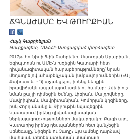
ՃԳՆԱԺԱՄԸ ԵՎ ԹՈՒՐՔԻԱՆ
Հայկ Գաբրիելյան
Թուրքագետ, ՄԱՀՀԻ Ասոցացված փորձագետ
2017թ. հունիսի 5-ին Բահրեյնը, Սաուդյան Արաբիան,
Եգիպտոսն ու ԱՄԷ-ն խզեցին Կատարի հետ
դիվանագիտական հարաբերությունները՝ նրան
մեղադրելով ահաբեկչական խմբավորումներին («Ալ
Քաիդա» և ԻՊ) աջակցելու, իրենց ներքին
իրավիճակն ապակայունացնելու համար։ Ավելի ուշ
նման քայլի դիմեցին Եմենը, Լիբիան, Մալդիվները,
Մավրիկիան, Մավրիտանիան, Կոմորյան կղզիները,
իսկ Հորդանանը և Ջիբութին նվազեցրին
Կատարում իրենց դիվանագիտական
ներկայացուցչությունների մակարդակը։ Բացի այդ,
Կատարից իրենց դեսպաններին հետ կանչեցին
Սենեգալը, Նիգերն ու Չադը։ Այս ամենը դարձավ
մայիսյան տեղեկատվական սկանդալի