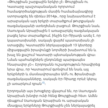
«Թուրքիան շարքային երկիր չէ։ Թուրքիան ու
Կատարը պաշտպանական ոլորտում
համագործակցության մասին համաձայնագիրը
ստորագրել են դեռևս 2014թ., որը նախատեսում է
արաբական այդ երկրի տարածքում թուրքական
ռազմակայանի ստեղծման բացում։ Թուրքիան նաև
Սաուդյան Արաբիային է առաջարկել ռազմակայան
բացել նրա տարածքում, ինչին Էր-Ռիյադն ասել է, որ
կպատասխանի, սակայն ցայժմ պատասխան չի
ստացվել։ Կատարին ներկայացված 13 կետերը
միջազգային իրավունքի նորմերի խախտում են և
խաչ են քաշում Կատարի պետականության վրա։
Նման պահանջներն ընդունելը պարզապես
հնարավոր չէ»։ Էրդողանն ուշադրություն հրավիրեց
նրա վրա, որ Կատարում գտնվում են նաև այլ
երկրների և մասնավորապես ԱՄՆ ու Ֆրանսիայի
ռազմակայանները, սակայն Էր Ռիադը որևէ կերպ
15
չի առարկում դրան
։
Էրդողանի այս խոսքերը վկայում են, որ Սաուդյան
Արաբիան խնդիր ունի հենց Թուրքիայի հետ։ Ամեն
դեպքում Սաուդյան Արաբիան ու արաբական
մնացյալ երկրները Թուրքիային չեն ներկայացրել