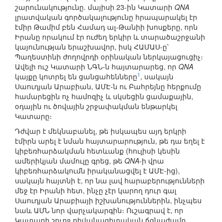
շարունակությունը. մայիսի 23-ին Կատարի
QNA
լրատվական գործակալությունը հրապարակել էր
էմիր Թամիմ բեն Համադ ալ-Թանիի խոսքերը, որն
Իրանը որակում էր ուժեղ երկիր և տարածաշրջանի
կայունության երաշխավոր, իսկ ՀԱՄԱՍ-ը՝
Պաղեստինի ժողովրդի օրինական ներկայացուցիչ։
Ավելի ուշ Կատարի ՆԳՆ-ն հայտարարեց, որ
QNA
1
կայքը կոտրել են ցանցահենները
, սակայն
Սաուդյան Արաբիան, ԱՄԷ-ն ու Բահրեյնը հերքումը
համարեցին ոչ համոզիչ և սկսեցին ցամաքային,
օդային ու ծովային շրջափակման ենթարկել
Կատարը։
Դժվար է մեկնաբանել, թե իսկապես այդ երկրի
էմիրն արել է նման հայտարարություն, թե դա եղել է
կիբեռհարձակման հետևանք (հուլիսի կեսին
ամերիկյան մամուլը գրեց, թե
QNA
-ի վրա
կիբեռհարձակումն իրականացվել է ԱՄԷ-ից),
սակայն հայտնի է, որ նա լավ հարաբերությունների
մեջ էր Իրանի հետ, ինչը չէր կարող դուր գալ
Սաուդյան Արաբիայի իշխանություններին, ինչպես
նաև ԱՄՆ նոր վարչակարգին։ Ուշագրավ է, որ
Կատարի շուրջ դիվանագիտական ճգնաժամը