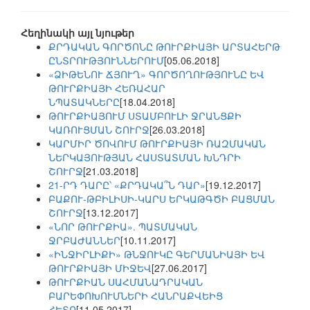
Հեղինակի այլ նյութեր
ՔՐԴԱԿԱՆ ԳՈՐԾՈՆԸ ԹՈՒՐՔԻԱՅԻ ԱՐՏԱՀԵՐԹ
ԸՆՏՐՈՒԹՅՈՒՆՆԵՐՈՒՄ
[05.06.2018]
«ՁԻԹԵՆՈՒ ՃՅՈՒՂ» ԳՈՐԾՈՂՈՒԹՅՈՒՆԸ ԵՎ
ԹՈՒՐՔԻԱՅԻ ՀԵՌԱՀԱՐ
ՆՊԱՏԱԿՆԵՐԸ
[18.04.2018]
ԹՈՒՐՔԻԱՅՈՒՄ ՍՏԱՄԲՈՒԼԻ ՋՐԱՆՑՔԻ
ԿԱՌՈՒՑՄԱՆ ՇՈՒՐՋ
[26.03.2018]
ԿԱՐՄԻՐ ԾՈՎՈՒՄ ԹՈՒՐՔԻԱՅԻ ՌԱԶՄԱԿԱՆ
ՆԵՐԿԱՅՈՒԹՅԱՆ ՀԱՍՏԱՏՄԱՆ ԽՆԴՐԻ
ՇՈՒՐՋ
[21.03.2018]
21-ՐԴ ԴԱՐԸ՝ «ՔՐԴԱԿԱ՞Ն ԴԱՐ»
[19.12.2017]
ԲԱՔՈՒ-ԹԲԻԼԻՍԻ-ԿԱՐՍ ԵՐԿԱԹԳԾԻ ԲԱՑՄԱՆ
ՇՈՒՐՋ
[13.12.2017]
«ՆՈՐ ԹՈՒՐՔԻԱ». ՊԱՏՄԱԿԱՆ
ՋՐԲԱԺԱՆՆԵՐ
[10.11.2017]
«ԻՆՋԻՐԼԻՔԻ» ԹՆՋՈՒԿԸ ԳԵՐՄԱՆԻԱՅԻ ԵՎ
ԹՈՒՐՔԻԱՅԻ ՄԻՋԵՎ
[27.06.2017]
ԹՈՒՐՔԻԱՆ ՍԱՀՄԱՆԱԴՐԱԿԱՆ
ԲԱՐԵՓՈԽՈՒՄՆԵՐԻ ՀԱՆՐԱՔՎԵԻՑ
ՀԵՏՈ
[11.05.2017]