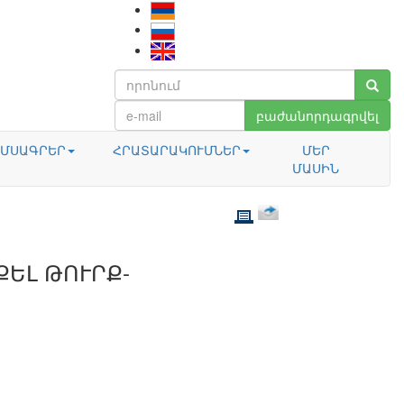
բաժանորդագրվել
ՄՍԱԳՐԵՐ
ՀՐԱՏԱՐԱԿՈՒՄՆԵՐ
ՄԵՐ
ՄԱՍԻՆ
ՔԵԼ ԹՈՒՐՔ-