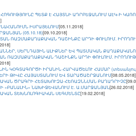
ԱՀՈԳՈՒԹՅՈՒՆԸ ՊԵՏՔ Է ՀԱՅՏՆԻ ԱԴՐԲԵՋԱՆՈՒՄ ԱԷԿ-Ի ԿԱՌ
]
ՒՆԱՀԱՆՈՒՄՆ ԻՍՐԱՅԵԼՈՒՄ
[05.11.2018]
ԱՆՅԱՆ (05.10.18)
[09.10.2018]
ՍՏԱՆ ՌԱԶՄԱՔԱՂԱՔԱԿԱՆ ԴԱՇԻՆՔԸ ԱՐԴԻ ՓՈՒԼՈՒՄ. ԻՐՈՂՈՒ
.2018]
ԱՆՆԵՐ, ՍԵՐՆԴԱՅԻՆ ԱԼԻՔՆԵՐ ԵՎ ՊԱՏՄԱԿԱՆ ՔԱՂԱՔԱԿԱՆՈ
ԱՆ ՌԱԶՄԱՔԱՂԱՔԱԿԱՆ ԴԱՇԻՆՔՆ ԱՐԴԻ ՓՈՒԼՈՒՄ. ԻՐՈՂՈՒԹ
.2018]
ՆԻՆ ԿՕԳՏԱԳՈՐԾԻ ԻՐԱՆԻՆ ՀԱՐՎԱԾԵԼՈՒ ՀԱՄԱՐ (տեսանյու
ԵՐԻ ԹԻՎԸ ՀԱՅԱՍՏԱՆՈՒՄ ԵՎ ՏԱՐԱԾԱՇՐՋԱՆՈՒՄ
[08.05.2018]
ԱԿԱՆ ԾՐԱԳՐԻ ՀԵՏԱԽՈՒԶԱ-ՀԵՌԱԶՆՆՄԱՆ ԲԱՂԱԴՐԻՉԸ
[09.
Ի «ԲԱՆԱԼԻՆ» ՆԱԽԻՋԵՎԱՆՈՒՄ Է. Ա.ՄԱՐՋԱՆՅԱՆ
[26.02.2018]
ԱԿԱՆ ՏԵԽՆՈԼՈԳԻԱԿԱՆ ՍԵԳՄԵՆՏԸ
[19.02.2018]