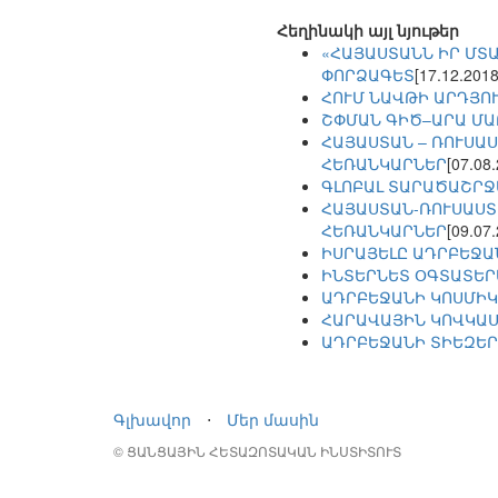
Հեղինակի այլ նյութեր
«ՀԱՅԱՍՏԱՆՆ ԻՐ ՄՏ
ՓՈՐՁԱԳԵՏ
[17.12.2018
ՀՈՒՄ ՆԱՎԹԻ ԱՐԴՅՈ
ՇՓՄԱՆ ԳԻԾ–ԱՐԱ ՄԱՐՋ
ՀԱՅԱՍՏԱՆ – ՌՈՒՍԱ
ՀԵՌԱՆԿԱՐՆԵՐ
[07.08
ԳԼՈԲԱԼ ՏԱՐԱԾԱՇՐՋ
ՀԱՅԱՍՏԱՆ-ՌՈՒՍԱՍՏ
ՀԵՌԱՆԿԱՐՆԵՐ
[09.07
ԻՍՐԱՅԵԼԸ ԱԴՐԲԵՋԱ
ԻՆՏԵՐՆԵՏ ՕԳՏԱՏԵՐ
ԱԴՐԲԵՋԱՆԻ ԿՈՍՄԻԿ
ՀԱՐԱՎԱՅԻՆ ԿՈՎԿԱՍ
ԱԴՐԲԵՋԱՆԻ ՏԻԵԶԵՐ
Գլխավոր
⋅
Մեր մասին
© ՑԱՆՑԱՅԻՆ ՀԵՏԱԶՈՏԱԿԱՆ ԻՆՍՏԻՏՈՒՏ