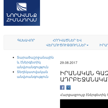
ԳԼԽԱՎՈՐ
ՀՈԴՎԱԾՆԵՐ ԵՎ
ՎԵՐԼՈՒԾՈՒԹՅՈՒՆՆԵՐ
ԻՐԱ
Տարածաշրջանային
և էներգետիկ
29.08.2017
անվտանգություն
ԻՐԱՆԱԿԱՆ ԳԱԶ
Տեղեկատվական
անվտանգություն
ԱԴՐԲԵՋԱՆԱԿԱ
Հարցազրույց էներգետիկ