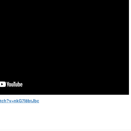
atch?v=nkG7I8btJbc