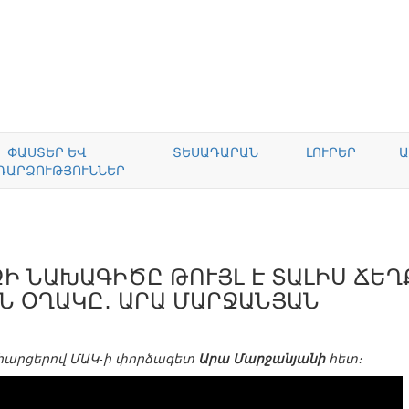
ՓԱՍՏԵՐ ԵՎ
ՏԵՍԱԴԱՐԱՆ
ԼՈՒՐԵՐ
Ա
ԴԱՐՁՈՒԹՅՈՒՆՆԵՐ
Ի ՆԱԽԱԳԻԾԸ ԹՈՒՅԼ Է ՏԱԼԻՍ ՃԵՂ
Ն ՕՂԱԿԸ․ ԱՐԱ ՄԱՐՋԱՆՅԱՆ
 հարցերով ՄԱԿ-ի փորձագետ
Արա Մարջանյանի
հետ։