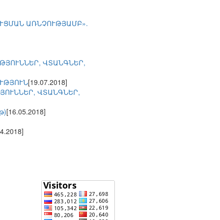
ՈՒՑՄԱՆ ԱՌՆՉՈՒԹՅԱՄԲ».
ԹՅՈՒՆՆԵՐ, ՎՏԱՆԳՆԵՐ,
ՒԹՅՈՒՆ
[19.07.2018]
ՅՈՒՆՆԵՐ, ՎՏԱՆԳՆԵՐ,
թ)
[16.05.2018]
04.2018]