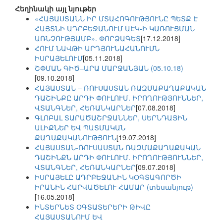
Հեղինակի այլ նյութեր
«ՀԱՅԱՍՏԱՆՆ ԻՐ ՄՏԱՀՈԳՈՒԹՅՈՒՆԸ ՊԵՏՔ Է
ՀԱՅՏՆԻ ԱԴՐԲԵՋԱՆՈՒՄ ԱԷԿ-Ի ԿԱՌՈՒՑՄԱՆ
ԱՌՆՉՈՒԹՅԱՄԲ». ՓՈՐՁԱԳԵՏ
[17.12.2018]
ՀՈՒՄ ՆԱՎԹԻ ԱՐԴՅՈՒՆԱՀԱՆՈՒՄՆ
ԻՍՐԱՅԵԼՈՒՄ
[05.11.2018]
ՇՓՄԱՆ ԳԻԾ–ԱՐԱ ՄԱՐՋԱՆՅԱՆ (05.10.18)
[09.10.2018]
ՀԱՅԱՍՏԱՆ – ՌՈՒՍԱՍՏԱՆ ՌԱԶՄԱՔԱՂԱՔԱԿԱՆ
ԴԱՇԻՆՔԸ ԱՐԴԻ ՓՈՒԼՈՒՄ. ԻՐՈՂՈՒԹՅՈՒՆՆԵՐ,
ՎՏԱՆԳՆԵՐ, ՀԵՌԱՆԿԱՐՆԵՐ
[07.08.2018]
ԳԼՈԲԱԼ ՏԱՐԱԾԱՇՐՋԱՆՆԵՐ, ՍԵՐՆԴԱՅԻՆ
ԱԼԻՔՆԵՐ ԵՎ ՊԱՏՄԱԿԱՆ
ՔԱՂԱՔԱԿԱՆՈՒԹՅՈՒՆ
[19.07.2018]
ՀԱՅԱՍՏԱՆ-ՌՈՒՍԱՍՏԱՆ ՌԱԶՄԱՔԱՂԱՔԱԿԱՆ
ԴԱՇԻՆՔՆ ԱՐԴԻ ՓՈՒԼՈՒՄ. ԻՐՈՂՈՒԹՅՈՒՆՆԵՐ,
ՎՏԱՆԳՆԵՐ, ՀԵՌԱՆԿԱՐՆԵՐ
[09.07.2018]
ԻՍՐԱՅԵԼԸ ԱԴՐԲԵՋԱՆԻՆ ԿՕԳՏԱԳՈՐԾԻ
ԻՐԱՆԻՆ ՀԱՐՎԱԾԵԼՈՒ ՀԱՄԱՐ (տեսանյութ)
[16.05.2018]
ԻՆՏԵՐՆԵՏ ՕԳՏԱՏԵՐԵՐԻ ԹԻՎԸ
ՀԱՅԱՍՏԱՆՈՒՄ ԵՎ