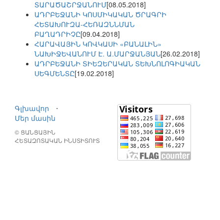
ՏԱՐԱԾԱՇՐՋԱՆՈՒՄ
[08.05.2018]
ԱԴՐԲԵՋԱՆԻ ԿՈՍՄԻԿԱԿԱՆ ԾՐԱԳՐԻ
ՀԵՏԱԽՈՒԶԱ-ՀԵՌԱԶՆՆՄԱՆ
ԲԱՂԱԴՐԻՉԸ
[09.04.2018]
ՀԱՐԱՎԱՅԻՆ ԿՈՎԿԱՍԻ «ԲԱՆԱԼԻՆ»
ՆԱԽԻՋԵՎԱՆՈՒՄ Է. Ա.ՄԱՐՋԱՆՅԱՆ
[26.02.2018]
ԱԴՐԲԵՋԱՆԻ ՏԻԵԶԵՐԱԿԱՆ ՏԵԽՆՈԼՈԳԻԱԿԱՆ
ՍԵԳՄԵՆՏԸ
[19.02.2018]
Գլխավոր
⋅
Մեր մասին
© ՑԱՆՑԱՅԻՆ
ՀԵՏԱԶՈՏԱԿԱՆ ԻՆՍՏԻՏՈՒՏ