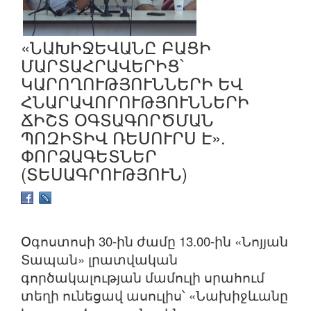
«ՆԱԽԻՋԵՎԱՆԸ ԲԱՑԻ
ՄԱՐՏԱՀՐԱՎԵՐԻՑ՝
ԿԱՐՈՂՈՒԹՅՈՒՆՆԵՐԻ ԵՎ
ՀՆԱՐԱՎՈՐՈՒԹՅՈՒՆՆԵՐԻ
ՃԻՇՏ ՕԳՏԱԳՈՐԾՄԱՆ
ՊՈԶԻՏԻՎ ՌԵՍՈՒՐՍ Է».
ՓՈՐՁԱԳԵՏՆԵՐ
(ՏԵՍԱԳՐՈՒԹՅՈՒՆ)
Օգոստոսի 30-ին ժամը 13.00-ին «Նոյյան
Տապան» լրատվական
գործակալության մամուլի սրահում
տեղի ունեցավ ասուլիս՝ «Նախիջևանը