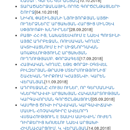
ՀԱՄԱՐ. ԿԱՐԵՆ ՎԵՐԱՆՅԱՆ
[10.10.2018]
ՏԱՐԱԾԱՇՐՋԱՆԱՅԻՆ ՈՐՈՇ ԳՈՐԾԸՆԹԱՑՆԵՐԻ
ՇՈՒՐՋ
[04.10.2018]
ՆԻԿՈԼ ՓԱՇԻՆՅԱՆԻ ՆՅՈՒՅՈՐՔՅԱՆ ԱՅՑԻ
ՈՒՂԵՐՁՆԵՐԸ՝ ԱՐՑԱԽՅԱՆ ՀԱՐՑԻՑ ՄԻՆՉԵՎ
ՍՓՅՈՒՌՔԻ ԽՆԴԻՐՆԵՐ
[28.09.2018]
ԲԱՑԻ ՀՀ-ԻՑ, ՆԱԽԱՏԵՍՎՈՒՄ Է ՆԱԵՎ ՊՈՒՏԻՆԻ
ԱՅՑԸ ԱԴՐԲԵՋԱՆ, ՌՈՒՍԱԿԱՆ ԿՈՂՄԸ
ԱԿՏԻՎԱՑՆՈՒՄ Է ԻՐ ՄԻՋՆՈՐԴԱԿԱՆ
ԱՌԱՔԵԼՈՒԹՅՈՒՆԸ ԱՐՑԱԽՅԱՆ
ՈՒՂՂՈՒԹՅԱՄԲ. ՓՈՐՁԱԳԵՏ
[17.09.2018]
ՀԱՅԿԱԿԱՆ ԿՈՂՄԸ, ԵԹԵ ՓՈՐՁԻ ՕԳՏՎԵԼ
ԲԻԼԶԵՐՅԱՆ-ԹՐԱՄՓ ՄՏԵՐՄՈՒԹՅՈՒՆԻՑ՝
ՇԱՀԵԿԱՆ ԴԻՐՔՈՒՄ ԿՀԱՅՏՆՎԻ. ԿԱՐԵՆ
ՎԵՐԱՆՅԱՆ
[11.09.2018]
ԱԴՐԲԵՋԱՆԸ ՀՈՒՅՍ ՈՒՆԵՐ, ՈՐ ԳԵՐՄԱՆԻԱՆ
ԿՆԵՐԳՐԱՎՎԻ ԱՐՑԱԽՅԱՆ ՀԱԿԱՄԱՐՏՈՒԹՅԱՆ
ԿԱՐԳԱՎՈՐՄԱՆ ԳՈՐԾԸՆԹԱՑՈՒՄ
[05.09.2018]
ԿԱՍՊԻՑ ԾՈՎԻ ԻՐԱՎԱԿԱՆ ԿԱՐԳԱՎԻՃԱԿԻ
ՄԱՍԻՆ ՀՌՉԱԿԱԳԻՐԸ ԱՎԵԼՈՐԴ
ՎՍՏԱՀՈՒԹՅՈՒՆ Է ՏԱԼԻՍ ԱԼԻԵՎԻՆ՝ ՈՒԺԵՂ
ԴԻՐՔԵՐԻՑ ԽՈՍԵԼՈՒ ՆԱԵՎ ԱՐՑԱԽԻ
ՀԻՄՆԱՀԱՐՑՈՒՄ. Կ. ՎԵՐԱՆՅԱՆ
[14.08.2018]