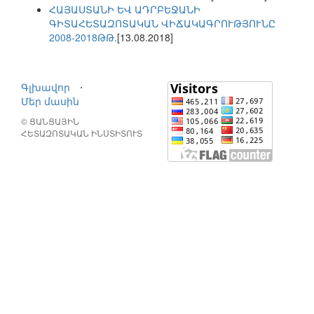
ՀԱՅԱՍՏԱՆԻ ԵՎ ԱԴՐԲԵՋԱՆԻ
ԳԻՏԱՀԵՏԱԶՈՏԱԿԱՆ ՎԻՃԱԿԱԳՐՈՒԹՅՈՒՆԸ
2008-2018ԹԹ.
[13.08.2018]
Գլխավոր
⋅
Մեր մասին
© ՑԱՆՑԱՅԻՆ
ՀԵՏԱԶՈՏԱԿԱՆ ԻՆՍՏԻՏՈՒՏ