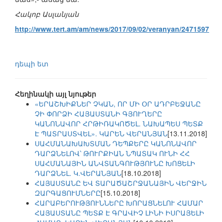
Հակոբ Ասլանյան
http://www.tert.am/am/news/2017/09/02/veranyan/2471597
դեպի ետ
Հեղինակի այլ նյութեր
«ԵՐԱՇԽԻՔՆԵՐ ՉԿԱՆ, ՈՐ ՄԻ ՕՐ ԱԴՐԲԵՋԱՆԸ
ՉԻ ՓՈՐՁԻ ՀԱՅԱՍՏԱՆԻ ԳՅՈՒՂԵՐԸ
ԿԱՆՈՆԱՎՈՐ ՀՐԹԻՌԱԿՈԾԵԼ. ՆԱԽԱՊԵՍ ՊԵՏՔ
Է ՊԱՏՐԱՍՏՎԵԼ». ԿԱՐԵՆ ՎԵՐԱՆՅԱՆ
[13.11.2018]
ՍԱՀՄԱՆԱԽԱԽՏՄԱՆ ԴԵՊՔԵՐԸ ԿԱՆՈՆԱՎՈՐ
ԴԱՐՁՆԵԼՈՎ՝ ԹՈՒՐՔԻԱՆ ՆՊԱՏԱԿ ՈՒՆԻ ՀՀ
ՍԱՀՄԱՆԱՅԻՆ ԱՆՎՏԱՆԳՈՒԹՅՈՒՆԸ ԽՈՑԵԼԻ
ԴԱՐՁՆԵԼ. Կ.ՎԵՐԱՆՅԱՆ
[18.10.2018]
ՀԱՅԱՍՏԱՆԸ ԵՎ ՏԱՐԱԾԱՇՐՋԱՆԱՅԻՆ ՎԵՐՋԻՆ
ԶԱՐԳԱՑՈՒՄՆԵՐԸ
[15.10.2018]
ՀԱՐԱԲԵՐՈՒԹՅՈՒՆՆԵՐԸ ԽՈՐԱՑՆԵԼՈՒ ՀԱՄԱՐ
ՀԱՅԱՍՏԱՆԸ ՊԵՏՔ Է ԳՐԱՎԻՉ ԼԻՆԻ ԻՍՐԱՅԵԼԻ