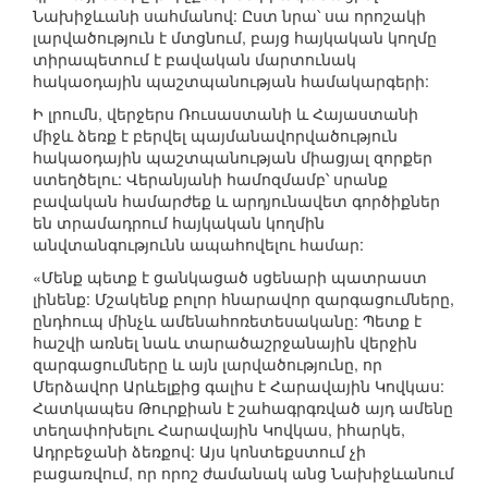
Նախիջևանի սահմանով: Ըստ նրա՝ սա որոշակի
լարվածություն է մտցնում, բայց հայկական կողմը
տիրապետում է բավական մարտունակ
հակաօդային պաշտպանության համակարգերի:
Ի լրումն, վերջերս Ռուսաստանի և Հայաստանի
միջև ձեռք է բերվել պայմանավորվածություն
հակաօդային պաշտպանության միացյալ զորքեր
ստեղծելու: Վերանյանի համոզմամբ՝ սրանք
բավական համարժեք և արդյունավետ գործիքներ
են տրամադրում հայկական կողմին
անվտանգությունն ապահովելու համար:
«Մենք պետք է ցանկացած սցենարի պատրաստ
լինենք: Մշակենք բոլոր հնարավոր զարգացումները,
ընդհուպ մինչև ամենահոռետեսականը: Պետք է
հաշվի առնել նաև տարածաշրջանային վերջին
զարգացումները և այն լարվածությունը, որ
Մերձավոր Արևելքից գալիս է Հարավային Կովկաս:
Հատկապես Թուրքիան է շահագրգռված այդ ամենը
տեղափոխելու Հարավային Կովկաս, իհարկե,
Ադրբեջանի ձեռքով: Այս կոնտեքստում չի
բացառվում, որ որոշ ժամանակ անց Նախիջևանում