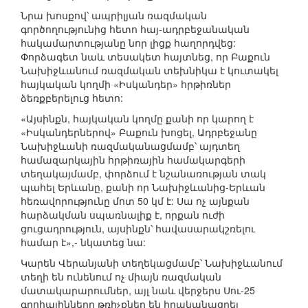
Նրա խոսքով՝ ապրիլյան ռազմական
գործողությունից հետո հայ-ադրբեջանական
հակամարտությանը նոր լիցք հաղորդվեց:
Փորձագետ նաև տեսակետ հայտնեց, որ Բաքուն
Նախիջևանում ռազմական տեխնիկա է կուտակել
հայկական կողմի «Իսկանդեր» հրթիռներ
ձեռքբերելուց հետո:
«Այսինքն, հայկական կողմը քանի որ կարող է
«Իսկանդերներով» Բաքուն խոցել, Ադրբեջանը
Նախիջևանի ռազմականացմամբ՝ այդտեղ
համազարկային հրթիռային համակարգերի
տեղակայմամբ, փորձում է նշանառության տակ
պահել Երևանը, քանի որ Նախիջևանից-Երևան
հեռավորությունը մոտ 50 կմ է: Սա ոչ այնքան
հարձակման սպառնալիք է, որքան ուժի
ցուցադրություն, այսինքն՝ հավասարակշռելու
համար է»,- նկատեց նա:
Կարեն Վերանյանի տեղեկացմամբ՝ Նախիջևանում
տեղի են ունենում ոչ միայն ռազմական
մատակարարումներ, այլ նաև վերջերս Սու-25
գրոհայինները թռիչքներ են իրականացրել