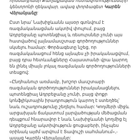
հիմնադրամի Քաղաքական հետազոտությունների
կենտրոնի ղեկավար, ավագ փորձագետ
Կարեն
Վերանյանը
:
Ըստ նրա՝ Նախիջևանն այսօր գտնվում է
ռազմականացման ակտիվ փուլում, բայց
Ադրբեջանը պոտենցիալ և ռեսուրսներ չունի այս
հատվածով լայնամասշտաբ գործողություններ
սկսելու համար: Փորձագետը նշեց, որ
ռազմականացում հենց այնպես չի իրականացվում,
բայց դրա հետևանքները Հայաստանի վրա կարող
են լինել միայն լոկալ ռազմական գործողությունների
տեսքով:
«Ընդհանուր առմամբ, խոշոր մասշտաբի
ռազմական գործողություններ իրականացնելու
պոտենցիալ Ադրբեջանը չունի, բայց փոքր
կոնֆլիկտային իրադրություն կարող է ստեղծել՝
նաև ուշադրությունը շեղելու համար: Կողմերի միջև
արցախյան ճակատում լարվածության մեծացման
դեպքում հնարավոր է նաև Նախիջևանի կողմից էլ
Ադրբեջանը ակտիվություն ցուցաբերի, ինչպես
օրինակ այժմ արվում է Տավուշի սահմանում»,-
ասաց Կարեն Վերանյանը: