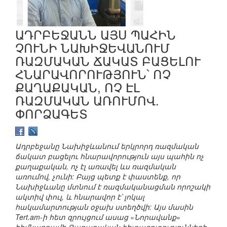
ԱԴՐԲԵՋԱՆՆ ԱՅՍ ՊԱՀԻՆ
ՉՈՒՆԻ ՆԱԽԻՋԵՎԱՆՈՒՄ
ՌԱԶՄԱԿԱՆ ՃԱԿԱՏ ԲԱՑԵԼՈՒ
ՀՆԱՐԱՎՈՐՈՒԹՅՈՒՆ՝ ՈՉ
ՔԱՂԱՔԱԿԱՆ, ՈՉ ԷԼ
ՌԱԶՄԱԿԱՆ ԱՌՈՒՄՈՎ.
ՓՈՐՁԱԳԵՏ
Ադրբեջանը Նախիջևանում երկրորդ ռազմական
ճակատ բացելու հնարավորություն այս պահին ոչ
քաղաքական, ոչ էլ առավել ևս ռազմական
առումով, չունի: Բայց պետք է փաստենք, որ
Նախիջևանը մտնում է ռազմականացման որոշակի
ակտիվ փուլ, և հնարավոր է՝ լոկալ
հակամարտության օջախ ստեղծվի: Այս մասին
Tert.am-ի հետ զրույցում ասաց «Նորավանք»